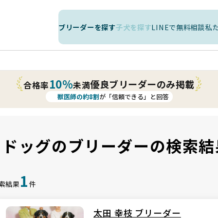
ブリーダーを探す
子犬を探す
LINEで無料相談
私
10%
優良ブリーダーのみ掲載
合格率
未満
獣医師の約8割
が「信頼できる」と回答
・ドッグのブリーダーの検索結
1
索結果
件
太田 幸枝 ブリーダー