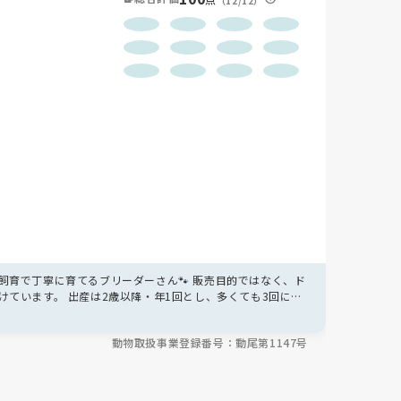
（12/12）
育で丁寧に育てるブリーダーさん🐾 販売目的ではなく、ド
ています。 出産は2歳以降・年1回とし、多くても3回に抑
動物取扱事業登録番号：動尾第1147号