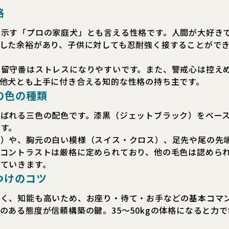
格
を示す「プロの家庭犬」とも言える性格です。人間が大好き
した余裕があり、子供に対しても忍耐強く接することがで
の留守番はストレスになりやすいです。また、警戒心は控え
他犬とも上手に付き合える知的な性格の持ち主です。
の色の種類
呼ばれる三色の配色です。漆黒（ジェットブラック）をベー
す。
ズ）や、胸元の白い模様（スイス・クロス）、足先や尾の先
のコントラストは厳格に定められており、他の毛色は認めら
ていきます。
つけのコツ
深く、知能も高いため、お座り・待て・お手などの基本コマ
のある態度が信頼構築の鍵。35〜50kgの体格になると力