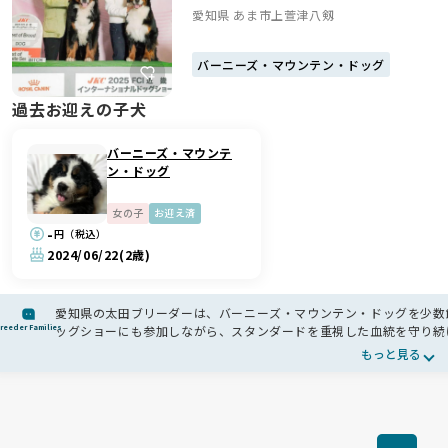
愛知県 あま市上萱津八剱
バーニーズ・マウンテン・ドッグ
過去お迎えの子犬
バーニーズ・マウンテ
ン・ドッグ
女の子
お迎え済
-
円（税込）
2024/06/22
(2歳)
愛知県の太田ブリーダーは、バーニーズ・マウンテン・ドッグを少数飼
reeder Families
ッグショーにも参加しながら、スタンダードを重視した血統を守り続け
えるなど、母犬への負担にもきちんと配慮✨
もっと見る