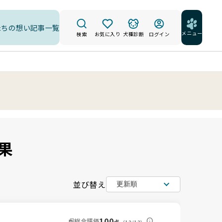
たちの想い
記事一覧
メニュー
検索
お気に入り
犬種診断
ログイン
果
並び替え
100
総合評価
点