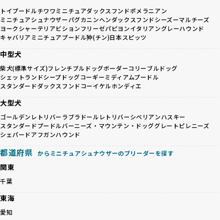
健康と性格を次世代に引き継ぐために、ミックス犬の繁殖を
の質など、ワンちゃんの心身に配慮した飼育環境が整ってい
避けます。無計画な交配がもたらすリスクを理解し、飼い主
トイプードル
チワワ
ミニチュアダックスフンド
ポメラニアン
るかを評価する12項目の総合基準を設けています。これによ
ミニチュアシュナウザー
パグ
カニンヘンダックスフンド
シーズー
マルチーズ
への十分な説明とアフターフォローを確保できる範囲での繁
り、より高い基準をクリアしたブリーダーだけを厳選してい
ヨークシャーテリア
ビションフリーゼ
パピヨン
イタリアングレーハウンド
殖を徹底しているのです。
ます。
キャバリア
ミニチュアプードル
狆(チン)
日本スピッツ
一方、営利優先ブリーダーは流行や需要に応じて安易にミッ
その結果、合格率10%未満という厳しい基準をクリアした優
クス犬を繁殖し、健康管理や飼い主への配慮が不十分なこと
中型犬
良ブリーダーのみが登録されています。
が多く見受けられます。場合によっては、チワワ×ハスキー
BreederFamiliesでは、法令に準拠するだけでなく、ワンち
柴犬(標準サイズ)
フレンチブルドッグ
ボーダーコリー
ブルドッグ
等体格の異なるリスクの高い交配を行うこともあります。
ゃんを家族のように愛するという理念を共有するブリーダー
シェットランドシープドッグ
コーギー
ミディアムプードル
「ミックス犬を繁殖しない」の詳細はこちら
のみを厳選しています。これにより、ユーザーの皆さんに安
スタンダードダックスフンド
コーイケルホンディエ
心して選べる選択肢を提供しています。
大型犬
ペットショップやペットオークションは、流通過程でワンち
「BreederFamilesのワンちゃんに優しい18の評価基準」は
ゃんが長時間の輸送を強いられたり、狭いケージに閉じ込め
こちら
ゴールデンレトリバー
ラブラドールレトリバー
シベリアンハスキー
られるなど、心身に大きな負担がかかります。このような環
スタンダードプードル
バーニーズ・マウンテン・ドッグ
グレートピレニーズ
境は、ストレスや感染リスクを増大させるだけでなく、ワン
シェパード
アフガンハウンド
BreederFamiliesでは、すべてのブリーダーを書類審査、直
ちゃんの社会性や基本的なしつけにも悪影響を与える可能性
接のヒアリング、現地確認を通じて厳しく評価しています。
都道府県
からミニチュアシュナウザーのブリーダーを探す
があります。
このプロセスにより、育成環境や健康管理だけでなく、ブリ
優良ブリーダーは、ワンちゃんの健康と幸せを第一に考え、
関東
ーダー自身の理念や姿勢までも丁寧に確認しています。
ペットショップやオークションを介さずに直接飼い主に渡す
さらに、こうした評価結果は透明性を持って公開されている
千葉
ことを大切にしています。また、彼らはお迎え先を自身で確
ため、どのブリーダーを選んでも安心して子犬をお迎えいた
認し、ワンちゃんが安心して暮らせる環境を整えるために直
東海
だけます。
接の引き渡しを基本とします。
徹底した透明性こそが、BreederFamiliesの大きな特徴で
愛知
一方で、営利優先ブリーダーは、広範囲に販売するためにペ
す。