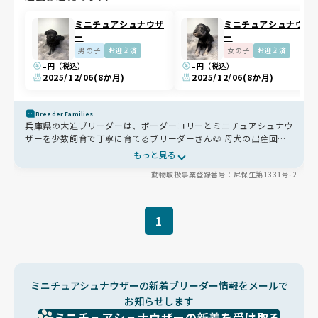
ミニチュアシュナウザ
ミニチュアシュナウザ
ー
ー
男の子
お迎え済
女の子
お迎え済
-
-
円（税込）
円（税込）
2025/12/06
(8か月)
2025/12/06
(8か月)
Breeder Families
兵庫県の大迫ブリーダーは、ボーダーコリーとミニチュアシュナウ
ザーを少数飼育で丁寧に育てるブリーダーさん🐶 母犬の出産回数
を抑え、フードやサプリは体調に合わせて調整✨ 子犬は犬同士の
もっと見る
関わりや生活音に慣れながら、社会性を育み、人にも犬にもフレン
動物取扱事業登録番号：尼保生第1331号-2
ドリーな子に育っています😊
1
ミニチュアシュナウザーの新着ブリーダー情報をメールで
お知らせします
ミニチュアシュナウザーの新着を受け取る