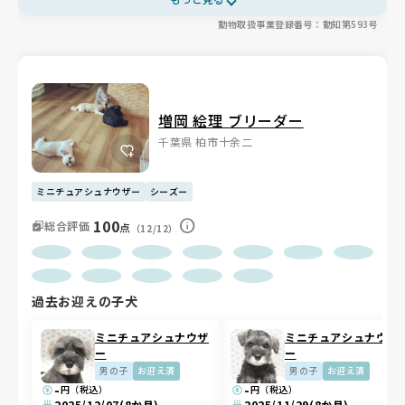
は家の中で自由に過ごし、毎日のお散歩やドッグランでのびのび🎵
動物取扱事業登録番号：動知第593号
食事も太りやすい体質を考え、グレインフリーのフードで健康をサ
ポートしています✨
増岡 絵理 ブリーダー
千葉県 柏市十余二
ミニチュアシュナウザー
シーズー
100
総合評価
点
（12/12）
過去お迎えの子犬
ミニチュアシュナウザ
ミニチュアシュナウザ
ー
ー
男の子
お迎え済
男の子
お迎え済
-
-
円（税込）
円（税込）
2025/12/07
(8か月)
2025/11/29
(8か月)