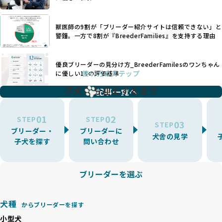
す。このような犬種ごとの違いを熟知し、適切なケアを提供
いなど、ワンちゃんの健康と福祉が犠牲にされることも少な
できるかどうかは、ブリーダーの専門性に大きく関わりま
くありません。
す。
獣医師の9割が「ブリーダー紹介サイトは信頼できない」と
また、健康リスクが予測しづらいミックス犬の繁殖や、愛情
優良ブリーダーは、少数の犬種（一般的に3種以内）に絞って
警鐘。一方で8割が『BreederFamilies』を支持する理由
が行き届かない多頭飼育等も問題です。これらのブリーディ
繁殖を行い、各犬種の特徴を熟知しています。これにより、
ング手法は、ワンちゃんの福祉を無視し、利益のみを追求す
犬種ごとの健康管理や繁殖において質の高いケアを提供する
るブリーダーによるものが多く、消費者にとっても深刻な課
優良ブリーダーの見分け方_BreederFamilesのワンちゃん
ことが可能です。
題となっています。
使い方のステップ
に優しい18の評価基準
一方、営利優先ブリーダーは流行や需要に応じて扱う犬種を
BreederFamiliesでは、こうしたワンちゃんに優しくないブ
増やす傾向があり、犬種ごとに異なる健康問題や適切な育成
子犬をお迎えするまで
リーディングをなくすため、すべてのワンちゃんを家族のよ
記事一覧へ
環境を十分に考慮しない場合があります。こうしたブリーダ
うに大切に飼育・繁殖を行っている「優良ブリーダー」のみ
ーでは、ワンちゃんが適切なケアを受けられず、健康を損ね
を厳選しています。
01
02
たりストレスを抱えたりするリスクが高まります。
STEP
STEP
03
STEP
「少数の犬種に集中」の詳細はこちら
ブリーダー・
ブリーダーに
BreederFamiliesでは、アニマルウェルフェアを最優先に考
犬舎の見学
子犬を探す
問い合わせ
えた6つの絶対基準と12の総合基準を設定しています。これに
近年、ミックス犬はユニークな見た目や性格で人気がありま
より、ワンちゃんが心身ともに健やかに過ごせる環境で育つ
すが、無計画な交配には健康リスクが伴います。異なる犬種
ことを徹底しています。
の特徴を持つことで予測しにくい健康問題が発生する可能性
ブリーダーを選ぶ
BreederFamiliesでは、以下の6項目を必須条件とし、これら
が高く、診断や治療も複雑化する場合があります。また、ミ
を満たすブリーダーのみを選定しています：
ックス犬は成長後の性格や体格が予測しづらく、飼い主が期
これらの基準により、ワンちゃんの健全な成長と動物福祉に
待する理想と現実が大きく異なることも少なくありません。
犬種
基づいた責任あるブリーディングを確保しています。
からブリーダーを探す
優良ブリーダーは、犬種ごとの遺伝的特徴を守り、安定した
さらに、健康管理、社会性の育成、遺伝子検査、食事や運動
小型犬