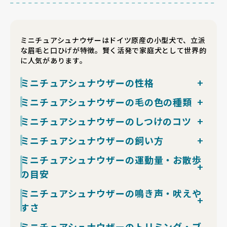
ミニチュアシュナウザーはドイツ原産の小型犬で、立派
な眉毛と口ひげが特徴。賢く活発で家庭犬として世界的
に人気があります。
ミニチュアシュナウザーの性格
とても知能が高く、人の気持ちをよく察する犬種です。
ミニチュアシュナウザーの毛の色の種類
家族に対して愛情深く、特に飼い主への忠誠心が強いの
犬種標準では主に「ソルト＆ペッパー」「ブラック」
ミニチュアシュナウザーのしつけのコツ
が特徴です。一方で警戒心もあり、物音や来客に反応し
「ブラック＆シルバー」「ホワイト」の4種類がありま
て吠えることがありますが、番犬気質とも言えます。
ミニチュアシュナウザーは知能が高く、お座り・待て・
ミニチュアシュナウザーの飼い方
す。最も代表的なのはソルト＆ペッパーで、白と黒が混
遊び好きでエネルギッシュな反面、状況判断力が高く落
お手などの基本コマンドの習得は早めですが、テリア気
ざった独特のグラデーションが魅力です。
ち着きも持ち合わせています。甘えん坊な一面もあり、
ミニチュアシュナウザーは室内飼育が基本で、4〜8kg
ミニチュアシュナウザーの運動量・お散歩
質ゆえの頑固な一面があり「指示を理解した上で従わな
ブラックは全身が黒で引き締まった印象、ブラック＆シ
家族と一緒に過ごす時間を大切にする犬です。
のしっかりした体格があるものの、夏場の暑さには弱い
い」場面が出ます。短時間（1回5〜10分）の褒めて伸
ルバーは眉や脚が銀色に入ります。ホワイトは明るく優
の目安
ためエアコン管理が前提です。被毛は抜け毛がほぼない
ばすトレーニングが効果的で、強制系のしつけは関係を
しい雰囲気で近年人気が高まっています。
シングルコート寄りで床掃除の負担は軽い反面、トリミ
壊しやすいタイプ。
中程度の運動量を要する犬種で、目安は1日2回・各30
ミニチュアシュナウザーの鳴き声・吠えや
ングは1〜2か月に1回（1回6,000〜10,000円）が必須
トイレは子犬期に「寝起き・食後・遊び後」の誘導を重
分の散歩、合計60分程度です。4〜8kgとミニ犬種の中
すさ
で、間に週2〜3回のブラッシングを組み込みます。
ねれば1〜2か月で安定する個体が多めの部類です。警
ではしっかりした体格があり、もとはテリア気質を持つ
食事は脂肪分の多い食材で膵炎を起こしやすい体質のた
戒吠えの定着を防ぐには、社会化期（生後3〜12週）に
作業犬のため、運動不足ではエネルギーの行き場を失っ
警戒心が強く吠えやすい部類で、玄関のチャイム・郵便
ミニチュアシュナウザーのトリミング・ブ