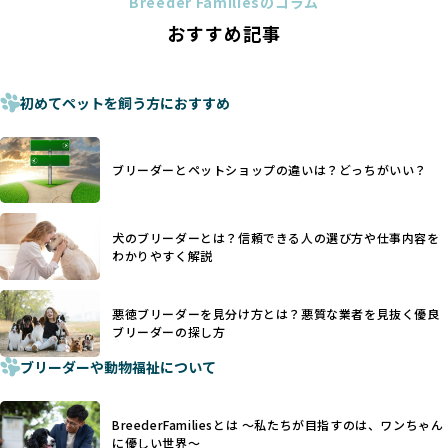
Breeder Familiesのコラム
ことがあります。
の法令レベルの基準はブリーディング環境の最低限を定める
おすすめ記事
これは痛みを伴う処置で、ワンちゃんの身体的な負担が大き
ものに過ぎず、ワンちゃんの心身の福祉やブリーダーの責任
く、慢性的な痛みや不安感を引き起こす可能性もあります。
ある姿勢を十分に保障するものではありません。そのため、
また、しっぽや耳はワンちゃんの重要なコミュニケーション
厳格なチェックを経ていないブリーダーが掲載されることも
手段でもあるため、切断されることで他の犬や人間との意思
初めてペットを飼う方におすすめ
少なくなく、消費者にとって選択の判断が難しい現状があり
疎通が難しくなることもあります。
ます。
ヨーロッパ諸国ではこうした処置が禁止されている一方で、
さらに、書類審査のみで掲載が許可されるサイトが多く、実
日本ではいまだ行われる場合があります。
際の飼育環境やブリーダーの姿勢が見えにくい点も課題で
ブリーダーとペットショップの違いは？どっちがいい？
優良ブリーダーは動物福祉を優先し、ワンちゃんの自然な姿
す。こうしたサイトでは、ブリーダーが記載する情報が主で
を大切にするため断尾・断耳を行いません。
あり、実際の現場や日々のケアの状況がわからないため、営
一方、営利優先ブリーダーでは「見た目が良く売れやすい」
利優先の「悪徳ブリーダー」が含まれるリスクが高まりま
犬のブリーダーとは？信頼できる人の選び方や仕事内容を
ことを理由に断尾や断耳を行うことがあり、中には麻酔なし
す。
わかりやすく解説
で処置するケースも見受けられます。
BreederFamiliesでは、ワンちゃんを大切にする「優良ブリ
「耳やしっぽを切らない」詳細はこちら
ーダー」のみを紹介するために、法令を超えた独自の基準を
設け、ブリーダーの理念や飼育環境の厳格なチェックを行っ
悪徳ブリーダーを見分け方とは？悪質な業者を見抜く優良
犬種ごとに異なる健康リスクや育て方のポイントを理解し、
ブリーダーの探し方
ています。
適切に対応するためには、深い知識と豊富な経験が欠かせま
ブリーダーや動物福祉について
せん。現在、犬種は200種類以上あり、それぞれに特有の健康
一部の営利優先のブリーディングでは、母犬の出産負担を考
リスクや性格特性が存在します。
えずに大量繁殖が行われ、親犬が心身ともに疲弊するケース
たとえば、パグは呼吸器系のトラブルを抱えやすく、ラブラ
が見られます。さらに、コストカットのために食事を減らし
BreederFamiliesとは 〜私たちが目指すのは、ワンちゃん
ドール・レトリバーには股関節形成不全への注意が必要で
たり、栄養のない食事を与える、適切な健康管理が行われな
に優しい世界〜