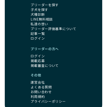
時期が特に重要です。この期間は、ブリーダーが飼育してい
BreederFamiliesでは、すべてのブリーダーが厳しい基準を
ブリーダーを探す
る時期と重なるため、ワンちゃんが人や他の犬、家庭環境に
クリアした方々だけです。運営チームがブリーダーに直接ヒ
子犬を探す
対して適応力を高めるための基礎を築く貴重な機会となりま
アリングを行い、現地確認を経て透明性の高い情報を公開し
犬種診断
す。
ています。
LINE無料相談
優良ブリーダーは、母犬との愛情ある触れ合いや、兄弟犬や
これにより、ユーザーは見た目だけでなく、育成環境や健康
私達の想い
他の犬との遊び、人や日常的な家庭環境への慣れを促すこと
管理体制、社会性の取り組みといった客観的なデータを基に
ブリーダー評価基準について
で社会化を進めています。これにより、新しい家族に迎えら
安心して子犬を選ぶことができます。
記事一覧
れた後もストレスなく過ごせるようサポートします。
子犬のお迎えまでのやりとりに不安を感じる方も多いかもし
ログイン
営利優先ブリーダーは、母犬から早期に分離し、ケージ内で
れませんが、BreederFamiliesならその心配は無用です。
の生活が中心となるため、ワンちゃんが他の犬や人と触れ合
運営チームがブリーダーとのやりとりを全面的にサポートし
ブリーダーの方へ
う機会が少なく、社会性が十分に育たないことがあります。
ます。不明点やトラブルが発生した場合も迅速に対応するた
こうしたワンちゃんは、家庭環境に適応しづらくなるリスク
ログイン
め、安心してお迎え準備を進められます。
が高まります。
掲載応募
さらに、LINEでの無料相談も提供しており、気軽に質問でき
「社会化にこだわる」の詳細はこちら
掲載審査について
るのもBreederFamiliesならではの魅力です。
その他
出産は母犬にとって大きな負担がかかる命がけの行為であ
BreederFamiliesは、厳しい基準と徹底した審査プロセスを
り、その健康状態が子犬にも影響を与えます。出産時に母犬
通じて「ワンちゃんに優しい世界を創る」ことを目指してい
運営会社
が健康であることは、母犬自身の負担を軽減するだけでな
ます。単なる仲介サービスを超え、ワンちゃんの健康と幸
よくある質問
く、生まれてくる子犬の健康や成長にも大きく影響します。
福、飼い主様の安心を第一に考えるプラットフォームとし
お問い合わせ
よって、母犬の健康を配慮した出産管理が非常に重要です。
利用規約
て、ワンちゃんを家族のように愛する優良ブリーダーのみを
優良ブリーダーは、母犬の健康状態に細心の注意を払い、獣
プライバシーポリシー
厳選し紹介しています。
医師と相談しながら出産のタイミングや間隔を適切に決定し
この取り組みにより、BreederFamiliesでは、飼い主様がワ