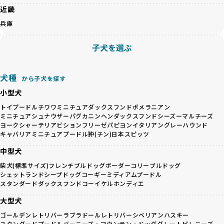
ットショップやオークションを活用し、子犬の心身への影響
近畿
を軽視しがちです。
BreederFamiliesは、ペット業界が抱える命の大量生産・大
兵庫
「ペットショップ等を使わない」の詳細はこちら
量販売、負担の大きい流通構造、劣悪な飼育環境といった課
題に真摯に向き合っています。優良ブリーダーとの直接取引
子犬を選ぶ
近年、「小さくて可愛い」「珍しい毛色」という見た目の特
を促進することで、無駄な命の消費を減らし、命を大切にす
徴が人気を集め、高値で取引されることが多くなっていま
る社会の実現を目指しています。
す。しかし、こうした特徴には健康リスクが伴う場合が少な
さらに、売上の一部を保護団体や保護団体を支援する公益法
犬種
から子犬を探す
くありません。極小サイズは骨や心臓に負担がかかりやす
人へ寄付しています。多くのペット販売業者が、動物福祉へ
く、レアカラーには遺伝疾患のリスクが高まることがありま
小型犬
の取り組みが不十分であることを理由に寄付を断られる中、
す。
BreederFamiliesはその姿勢が評価され、寄付が実現してい
トイプードル
チワワ
ミニチュアダックスフンド
ポメラニアン
営利優先ブリーダーは、このような流行や需要に応じて無理
ます。この活動により、保護が必要なワンちゃんの救済や保
ミニチュアシュナウザー
パグ
カニンヘンダックスフンド
シーズー
マルチーズ
な繁殖を行いがちです。小柄な母犬を繁殖に多用して体に負
ヨークシャーテリア
ビションフリーゼ
パピヨン
イタリアングレーハウンド
護活動の支援にも貢献しています。
担をかけたり、子犬を小さく見せるために食事を減らすな
キャバリア
ミニチュアプードル
狆(チン)
日本スピッツ
BreederFamiliesのこうした取り組みは、目の前の子犬だけ
ど、健康を犠牲にした管理がされることもあります。このよ
でなく、すべてのワンちゃんに優しい未来を創るための大き
中型犬
うな方法では、ワンちゃんの免疫力や体力が低下し、飼い主
な一歩です。ユーザーの皆さんがBreederFamiliesを通じて
にとっても将来的な医療費やケアの負担が増える恐れがあり
柴犬(標準サイズ)
フレンチブルドッグ
ボーダーコリー
ブルドッグ
子犬をお迎えすることで、こうした社会貢献活動を間接的に
シェットランドシープドッグ
コーギー
ミディアムプードル
ます。
支えることができます。
スタンダードダックスフンド
コーイケルホンディエ
優良ブリーダーは、こうした流行に流されず、ワンちゃんの
健康を最優先に考えています。特に小さいワンちゃんやレア
BreederFamiliesに登録されているブリーダーは、子犬が心
大型犬
カラーの子犬を販売する場合は、健康リスクを十分に理解
身ともに健康に育つための環境づくりに全力を注いでいま
ゴールデンレトリバー
ラブラドールレトリバー
シベリアンハスキー
し、飼い主にそのリスクについて丁寧に説明しています。食
す。
スタンダードプードル
バーニーズ・マウンテン・ドッグ
グレートピレニーズ