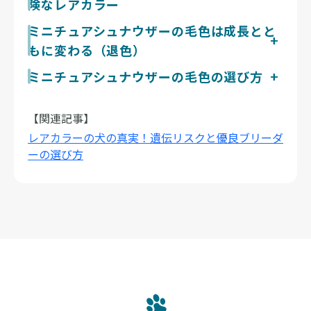
険なレアカラー
ルバー、ホワイトの4色が認められています。代表的な
ソルト＆ペッパーは、ダーク・アイアン・グレーからシ
ミニチュアシュナウザーは、視覚や聴覚に重い障害をも
ミニチュアシュナウザーの毛色は成長とと
ルバー・グレーまで幅広い色調が許容されているのが特
たらすマール遺伝子を持たない犬種のため、極端な健康
もに変わる（退色）
徴です。いずれの色も、毛色と調和する暗色のマスクを
リスクをともなう危険なレアカラーは基本的に見られま
備えているのが望ましいとされています。迷ったときは
せん。ただしパーティーやレバー（チョコ）などの非公
ミニチュアシュナウザーも、お迎えしたときの色が一生
ミニチュアシュナウザーの毛色の選び方
まず公認色から検討すると、犬種本来の特徴や血統が確
認色が「珍しい」「希少」とうたわれ高値で取引される
続くとは限りません。特にソルト＆ペッパーは白と黒の
認しやすく安心です。
こともありますが、価格の高さが健康や血統を保証する
ミニチュアシュナウザーはソルト＆ペッパーをはじめ4
毛が混じり合う色合いのため、加齢にともない色味が淡
わけではありません。色素が極端に薄い色は皮膚や被毛
色が公認で、ソルト＆ペッパーは加齢とともに色味が移
くなったり、印象が移ろって見えたりすることが多いよ
【関連記事】
のトラブルが起こりやすいとも言われています。希少色
ろいます。毛色の選択肢はそれほど多くないので、色よ
うです。こうした変化は被毛のメラニン色素や換毛サイ
レアカラーの犬の真実！遺伝リスクと優良ブリーダ
を検討するなら『レアカラーの真実』もご覧いただき、
り親犬の健康状態や気質、ブリーダーの誠実さで選ぶの
クルによるもので、生後半年〜1歳頃から少しずつ進
必ず親犬の健康と繁殖の背景を確認してください。
ーの選び方
がおすすめです。毛色で性格は決まらないと言われてい
み、数歳にかけて落ち着く傾向があります。色の移ろい
ます。当サイトでは健康と福祉を大切にするブリーダー
もその子の個性として楽しんでいただければと思いま
からミニチュアシュナウザーを探せます。
す。