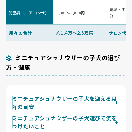
夏場・冬場
光熱費（エアコン代）
1,000〜2,000円
分
月々の合計
約1.4万〜2.5万円
サロン代を
ミニチュアシュナウザーの子犬の選び
方・健康
ミニチュアシュナウザーの子犬を迎える月
齢の目安
ミニチュアシュナウザーの子犬を迎える月齢は、生後2
ミニチュアシュナウザーの子犬選びで気を
か月以降が目安です。ヒゲ面のせいか、小柄でもどこか
つけたいこと
大人びて見える犬種ですが、中身はまだ小さな子犬で、