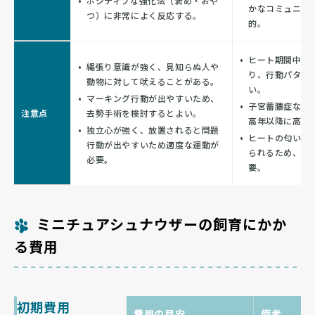
ポジティブな強化法（褒め・おや
かなコミュニケ
つ）に非常によく反応する。
的。
ヒート期間中は
縄張り意識が強く、見知らぬ人や
り、行動パター
動物に対して吠えることがある。
い。
マーキング行動が出やすいため、
子宮蓄膿症など
注意点
去勢手術を検討するとよい。
高年以降に高ま
独立心が強く、放置されると問題
ヒートの匂いに
行動が出やすいため適度な運動が
られるため、散
必要。
要。
ミニチュアシュナウザーの飼育にかか
る費用
初期費用
費用の目安
備考