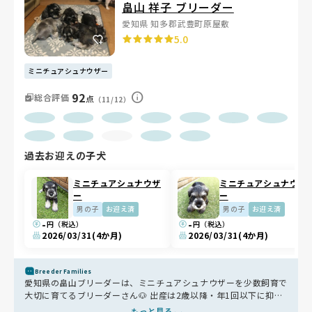
畠山 祥子 ブリーダー
愛知県 知多郡武豊町原屋敷
5.0
ミニチュアシュナウザー
92
総合評価
点
（11/12）
過去お迎えの子犬
ミニチュアシュナウザ
ミニチュアシュナウザ
ー
ー
男の子
お迎え済
男の子
お迎え済
-
-
円（税込）
円（税込）
2026/03/31
(4か月)
2026/03/31
(4か月)
Breeder Families
愛知県の畠山ブリーダーは、ミニチュアシュナウザーを少数飼育で
大切に育てるブリーダーさん🐶 出産は2歳以降・年1回以下に抑
え、母犬の体にやさしい繁殖を心がけています。 ワンちゃんたち
もっと見る