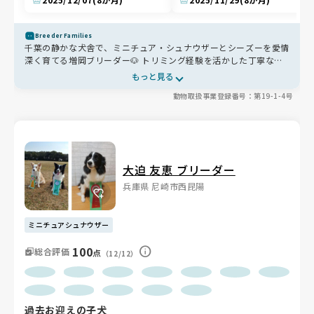
Breeder Families
千葉の静かな犬舎で、ミニチュア・シュナウザーとシーズーを愛情
深く育てる増岡ブリーダー🐶 トリミング経験を活かした丁寧なケ
アと、離乳前からの優しいふれあいで、健康で人懐っこい性格に✨
もっと見る
清潔な環境でのびのび育つ子たちは、家族にぴったりの愛らしいパ
動物取扱事業登録番号：第19-1-4号
ートナーです😊
大迫 友恵 ブリーダー
兵庫県 尼崎市西昆陽
ミニチュアシュナウザー
100
総合評価
点
（12/12）
過去お迎えの子犬