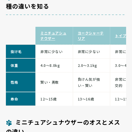
種の違いを知る
ミニチュアシュ
ヨークシャーテ
トイプー
ナウザー
リア
抜け毛
非常に少ない
非常に少ない
非常に少
体重
4.0〜8.0kg
2.0〜3.1kg
3.0〜4.0
負けん気が強
非常に賢
性格
賢い・勇敢
い・賢い
交的
寿命
12〜15歳
13〜16歳
12〜15歳
ミニチュアシュナウザーのオスとメス
の違い