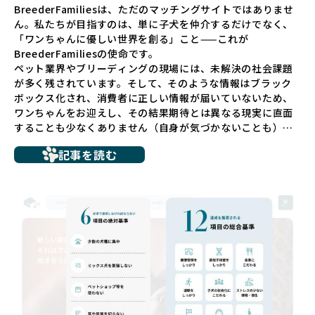
BreederFamiliesは、ただのマッチングサイトではありませ
ん。私たちが目指すのは、単に子犬を仲介するだけでなく、
「ワンちゃんに優しい世界を創る」こと——これが
BreederFamiliesの使命です。
ペット業界やブリーディングの現場には、未解決の社会課題
が多く残されています。そして、そのような情報はブラック
ボックス化され、消費者に正しい情報が届いていないため、
ワンちゃんをお迎えし、その結果期待とは異なる現実に直面
することも少なくありません（自身が気づかないことも）。
たとえば、ペットショップで購入した子犬が劣悪な環境で育
記事を読む
ち、健康面や社会性に問題を抱えていたり、またブリーダー
サイトで子犬だけを可愛く掲載されているものの、裏側では
親犬が乱繁殖によって体力を削られ、苦しい環境で過ごして
いるというケースもあります。こうした問題は、消費者にと
っても大きな負担であり、ワンちゃん自身にとっても非常に
望ましくない環境です。
だからこそ、私たちは正しい情報と安心して選べる場所を提
供すべきだと考えています。BreederFamiliesでは、ワンち
ゃんを家族のように愛する「優良ブリーダー」のみを独自の
厳しい基準で厳選し、その評価基準や評価結果をオープンに
しています。これにより、消費者の皆様が安心して子犬やブ