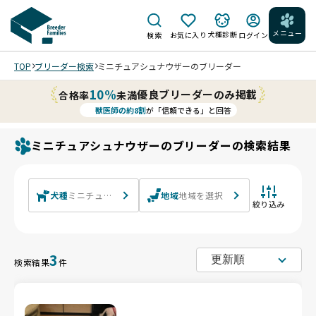
メニュー
犬種診断
検索
お気に入り
ログイン
TOP
ブリーダー検索
ミニチュアシュナウザーのブリーダー
10%
優良ブリーダーのみ掲載
合格率
未満
獣医師の約8割
が「信頼できる」と回答
ミニチュアシュナウザーのブリーダーの検索結果
犬種
ミニチュアシュナウザー
地域
地域を選択
絞り込み
3
検索結果
件