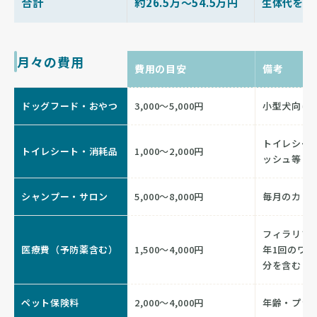
合計
約26.5万〜54.5万円
生体代を含
月々の費用
費用の目安
備考
ドッグフード・おやつ
3,000〜5,000円
小型犬向け
トイレシー
トイレシート・消耗品
1,000〜2,000円
ッシュ等
シャンプー・サロン
5,000〜8,000円
毎月のカッ
フィラリア
医療費（予防薬含む）
1,500〜4,000円
年1回のワ
分を含む
ペット保険料
2,000〜4,000円
年齢・プラ