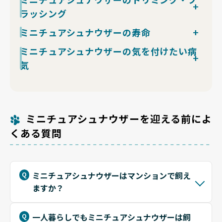
め、人間の食べ物のおすそ分けは厳禁、おやつ含めた1
他犬・他人・生活音を多く経験させた個体を選ぶことが
て吠え・破壊行動に向かいます。
配達・通行人など外的刺激への反応が活発な犬種です。
日のカロリー管理を徹底してください。留守番は独立心
ラッシング
鍵で、ブリーダーの社会化方針を必ず確認してくださ
早歩きでの散歩、軽い障害物遊び、嗅覚を使うノーズワ
テリア系の血筋から「異変は知らせる」性質が強く、番
から6〜8時間まで適応しますが、警戒吠えが留守中の
い。
ークの組み合わせが好相性。雨の日は室内ノーズワーク
犬気質と表現されます。声は太めで響きやすいため、戸
定期的なトリミングは必須の犬種です。目安は1～2か
ミニチュアシュナウザーの寿命
クレームの種になりやすく、窓や玄関など視覚刺激を遮
で代替すると満足度が上がります。夏場は被毛量がある
建ての隣家・マンションの隣室には届きやすいレベル。
月に1回で、特徴的な眉毛と口ひげを整えます。ブラッ
断するレイアウトが落ち着きにつながります。
ため日中の散歩を避け、早朝・夕方の涼しい時間帯に切
子犬期からの社会化と「吠え→無視」「静か→褒める」
平均寿命は12～15歳と小型犬の中では標準的です。適
ミニチュアシュナウザーの気を付けたい病
シングは週2～3回行い、毛玉防止と皮膚チェックを兼
り替えてください。
の一貫運用で、要求吠えはほぼ抑え込めます。来客時は
度な運動、体重管理、歯磨き習慣が長生きの鍵になりま
ねましょう。
気
クレートでの待機を習慣化すると、警戒吠えの頻度を物
す。
ダブルコートですが抜け毛は比較的少なめです。サマー
理的に下げられます。
ストレスを溜めないよう、遊びやスキンシップの時間を
カットは可能ですが、短くしすぎると皮膚トラブルの原
皮膚病、尿路結石、膵炎などに注意が必要です。特に脂
確保することも大切です。定期的な健康診断も欠かさな
因になるため注意が必要です。
肪分の多い食事は膵炎の原因になるため避けましょう。
いようにしましょう。
皮膚トラブル予防にはこまめなブラッシングと清潔な環
境が重要です。
ミニチュアシュナウザーを迎える前によ
水分摂取を促し、定期的な検診で早期発見を心がけまし
くある質問
ょう。
ミニチュアシュナウザーはマンションで飼え
ますか？
一人暮らしでもミニチュアシュナウザーは飼