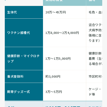
生体代
20万〜45万円
毛色・血統
混合ワクチン
犬病予防注
ワクチン接種代
1万8,000〜2万4,000円
価格に含ま
ります）
健康診断＋
健康診断・マイクロチ
1万〜1万5,000円
着費（生体
ップ
る場合があ
畜犬登録料
約3,000円
市区町村へ
ケージ・ト
飼育グッズ一式
3万〜5万円
ド等