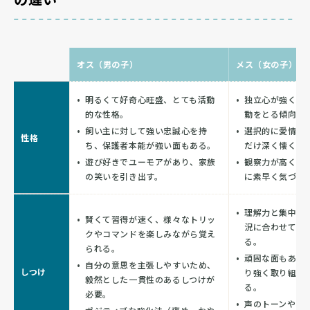
オス（男の子）
メス（女の子）
明るくて好奇心旺盛、とても活動
独立心が強く、
的な性格。
動をとる傾向が
飼い主に対して強い忠誠心を持
選択的に愛情を
性格
ち、保護者本能が強い面もある。
だけ深く懐く」
遊び好きでユーモアがあり、家族
観察力が高く、
の笑いを引き出す。
に素早く気づく
理解力と集中力
賢くて習得が速く、様々なトリッ
況に合わせてコ
クやコマンドを楽しみながら覚え
る。
られる。
頑固な面もある
自分の意思を主張しやすいため、
しつけ
り強く取り組め
毅然とした一貫性のあるしつけが
る。
必要。
声のトーンや表