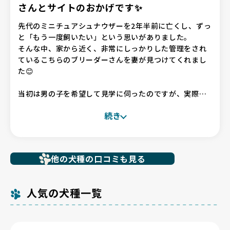
さんとサイトのおかげです✨
先代のミニチュアシュナウザーを2年半前に亡くし、ずっ
と「もう一度飼いたい」という思いがありました。
そんな中、家から近く、非常にしっかりした管理をされ
ているこちらのブリーダーさんを妻が見つけてくれまし
た😊
当初は男の子を希望して見学に伺ったのですが、実際に
わんちゃんに会ってみると、驚くほど私たちのフィーリ
続き
ングにぴったり。
その場でお迎えを即決しました。
最初から最後まで、ブリーダーさんには非常に丁寧かつ
他の犬種の口コミも見る
スムーズに対応していただき、不安なくお迎えの日を迎
えることができました。
本当にありがとうございました。
人気の犬種一覧
【BreederFamiliesへ】
BreederFamiliesは、ブリーダーさんの情報が詳しく掲
載されており、事前の検討段階からとても信頼感があり