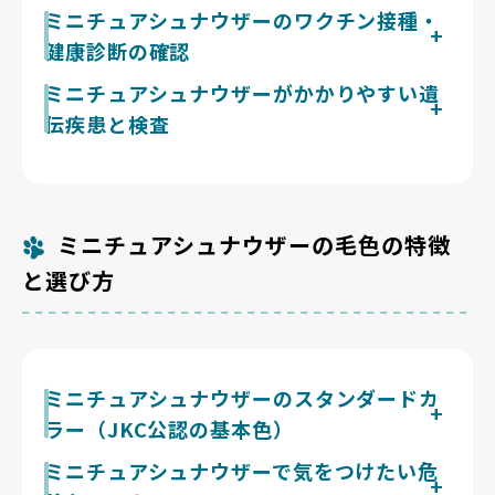
蓄えていられる体力はごくわずかです。好奇心が勝つと
ミニチュアシュナウザーには、尻尾を切る断尾と、耳を
ミニチュアシュナウザーのワクチン接種・
遊びが止まらず、休むことも後回しにしがちなので、自
切って立たせる断耳の両方が行われてきました。どちら
健康診断の確認
分でペースを保てるようになるまでは待ちたいところで
も犬種のイメージに見た目を近づけるためのもので、子
す。見学では、物音がしたあとどのくらいで遊びに戻れ
犬には痛みと、治るまでのつらさが残るだけです。
お迎え前には、混合ワクチンの接種状況と証明、健康診
ミニチュアシュナウザーがかかりやすい遺
るか、疲れたら自分から休みに行くかを見ておきましょ
Breeder Familiesは評価基準の①に「断尾・断耳をし
断の記録を確認しましょう。ミニチュアシュナウザーは
う。
伝疾患と検査
ない」を置き、これを行わないブリーダーだけを掲載し
尿路結石ができやすいと言われているため、食事内容や
ています。耳や尻尾に手を加えない方針か、母犬に何度
排尿の様子について確認しておくと安心です。皮膚や被
ミニチュアシュナウザーはシュウ酸カルシウムなどの尿
も出産をさせていないか。この2つを聞けば、そのブリ
毛の状態、涙やけの有無といった健康サインも、ブリー
路結石ができやすい体質、原発性の高脂血症を起こしや
ーダーの考え方はだいたい見えてきます。
ダーに質問しておくとよいでしょう。子犬の体調を具体
すい体質と言われています。また出血が止まりにくいフ
的に説明できるブリーダーかどうかも、大切な判断材料
ォン・ヴィレブランド病という遺伝性疾患も知られてお
ミニチュアシュナウザーの毛色の特徴
になります。
り、遺伝子検査で保因の有無を確認できます。両親犬の
検査結果や健康診断の記録を提示できるか、ブリーダー
と選び方
に尋ねてみましょう。健康課題に向き合うブリーダーを
選ぶことが、安心につながります。
ミニチュアシュナウザーのスタンダードカ
ラー（JKC公認の基本色）
ジャパンケネルクラブでは、ミニチュアシュナウザーの
ミニチュアシュナウザーで気をつけたい危
毛色としてブラック、ソルト＆ペッパー、ブラック＆シ