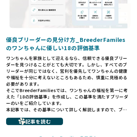
リーダーを選べる環境を整えています。
そして、消費者の皆様が正しい情報をもとに優良ブリーダー
を求めることで、ワンちゃんを家族のように愛する優良ブリ
ーダーが増え、営利優先の「悪徳ブリーダー」が自然と淘汰
される社会を目指しています。目の前の子犬だけでなく、親
犬や引退犬も大切にされる環境を作り上げ、すべてのワンち
優良ブリーダーの見分け方_BreederFamiles
ゃんに優しい世界を築いていきたいと考えています。
のワンちゃんに優しい18の評価基準
ペットショップでの生体販売では、ワンちゃんが健やかに成
ワンちゃんを家族として迎えるなら、信頼できる優良ブリー
長するための環境が十分に整っていない場合が多く、販売ま
ダーを見つけることがとても大切です。しかし、すべてのブ
での間に過密な環境や長距離移動のストレスを受けることが
リーダーが同じではなく、営利を優先してワンちゃんの健康
少なくありません。このような環境は、健康リスクや社会性
や福祉を十分に考えないところもあるため、慎重に見極める
の問題につながりやすく、ワンちゃんにとっても望ましいと
必要があります。
は言えません。
そこでBreederFamiliesでは、ワンちゃんの福祉を第一に考
こうした背景から、BreederFamiliesはペットショップを介
えた「18の評価基準」を作成し、この基準を満たすブリーダ
さない直接販売を採用するとともに、ペットオークションや
ーのいをご紹介しています。
ペットショップを利用するブリーダーの掲載も行ってしませ
本記事では、その基準について詳しく解説しますので、ブリ
ん。
ーダー選びの参考にしていただければ幸いです。
ペットショップを避けた方がいい理由の詳細はこちら
記事を読む
トイプードルやコーギーなどの犬種では、見た目のためだけ
多くのブリーダーサイトでは、掲載するブリーダーの審査が
に断尾（しっぽを切る）や断耳（耳を切る）が行われている
法令レベルの最低基準にとどまっていることが問題です。こ