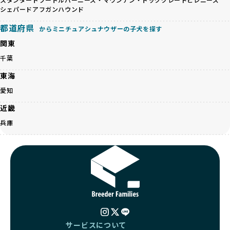
事管理もしっかり行い、成長に必要な栄養を確保するなど、
遺伝的なリスクを最小限に抑えた繁殖計画、栄養バランスが
シェパード
アフガンハウンド
ワンちゃんの健康を第一にした繁殖を心がけています。
考えられた食事、子犬がのびのびと動ける適度な運動環境、
「見た目以上に健康重視」の詳細はこちら
都道府県
さらに獣医師と連携した健康管理まで徹底しています。
からミニチュアシュナウザーの子犬を探す
その結果、BreederFamiliesを通じてお迎えする子犬は、元
関東
引退犬とは、繁殖期を終えたワンちゃんたちのことを指しま
気で健康なスタートを切れることが大きな魅力です。
す。
千葉
子犬の社会性は、家庭でのしつけをスムーズにする重要なポ
優良ブリーダーは、引退犬も家族の一員として、彼らの幸せ
イントです。BreederFamiliesのブリーダーは、母犬や兄弟
東海
を願っています。よって、引退後も自宅で飼育を続けるか、
犬、人との触れ合いの時間をしっかり確保し、子犬が自然に
信頼できる相手に譲渡するなど、ワンちゃんが幸せに暮らせ
愛知
コミュニケーション能力を身につけられるよう育てていま
るように配慮します。
す。
近畿
一方、営利優先ブリーダーは引退犬を「コスト」として考
家庭に迎えたその日から、すでに社会性の基盤ができている
え、早く手放すことを考えます。場合によっては、悪徳保護
兵庫
ため、新しい環境にもスムーズに適応できます。
団体に引き渡されることもあり、ワンちゃんの生活が不安定
これにより、飼い主さんにとっても安心してスタートできる
になる可能性が高まります。
でしょう。
引退犬に対する扱いがどうなっているかも、優良ブリーダー
BreederFamiliesのブリーダーは、犬種に関する豊富な知識
を見分けるポイントとなります。
と経験を持っています。そのため、子犬を迎えた後の健康管
「引退犬も大切に」の詳細はこちら
理やしつけ、生活スタイルに合わせた育て方について、丁寧
なアドバイスを受けられます。「この犬種ならではの特徴
社会化とは、ワンちゃんが人間や他の犬、日常の環境にスム
は？」「食事はどうしたらいい？」など、疑問や悩みがあれ
ーズに適応できるようにするプロセスです。ワンちゃんの社
ば、専門的な視点から解決のヒントをもらえるのも安心でき
会化は、生後3週間から12週間頃の「社会化期」と呼ばれる
るポイントです。
サービスについて