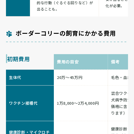
的な行動（ぐるぐる回りなど）が
化が必要。
出ることも。
ボーダーコリーの飼育にかかる費用
初期費用
費用の目安
備考
生体代
20万〜45万円
毛色・血統
混合ワクチン
犬病予防注
ワクチン接種代
1万8,000〜2万4,000円
価格に含ま
ります）
健康診断＋
健康診断・マイクロチ