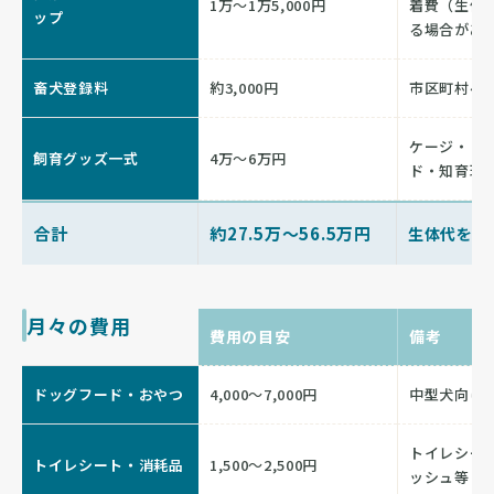
1万〜1万5,000円
着費（生体
ップ
る場合があ
畜犬登録料
約3,000円
市区町村へ
ケージ・ト
飼育グッズ一式
4万〜6万円
ド・知育玩
合計
約27.5万〜56.5万円
生体代を含
月々の費用
費用の目安
備考
ドッグフード・おやつ
4,000〜7,000円
中型犬向け
トイレシー
トイレシート・消耗品
1,500〜2,500円
ッシュ等