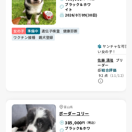
ブラック＆ホワ
イト
2026/07/09
(30日)
女の子
準備中
遺伝子検査
健康診断
ワクチン接種
親犬登録
ヤンチャな可愛
い女の子！
佐藤 清隆
ブリ
ーダー
総合評価
92
点
（11/12）
富山県
ボーダーコリー
385,000
円（税込）
ブラック&ホワ