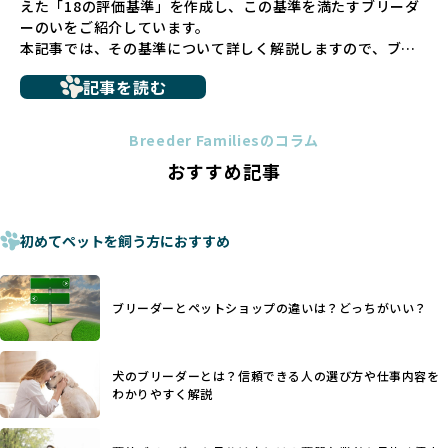
えた「18の評価基準」を作成し、この基準を満たすブリーダ
さない直接販売を採用するとともに、ペットオークションや
ーのいをご紹介しています。
ペットショップを利用するブリーダーの掲載も行ってしませ
本記事では、その基準について詳しく解説しますので、ブリ
ん。
ーダー選びの参考にしていただければ幸いです。
ペットショップを避けた方がいい理由の詳細はこちら
記事を読む
トイプードルやコーギーなどの犬種では、見た目のためだけ
多くのブリーダーサイトでは、掲載するブリーダーの審査が
に断尾（しっぽを切る）や断耳（耳を切る）が行われている
法令レベルの最低基準にとどまっていることが問題です。こ
Breeder Familiesのコラム
ことがあります。
の法令レベルの基準はブリーディング環境の最低限を定める
おすすめ記事
これは痛みを伴う処置で、ワンちゃんの身体的な負担が大き
ものに過ぎず、ワンちゃんの心身の福祉やブリーダーの責任
く、慢性的な痛みや不安感を引き起こす可能性もあります。
ある姿勢を十分に保障するものではありません。そのため、
また、しっぽや耳はワンちゃんの重要なコミュニケーション
厳格なチェックを経ていないブリーダーが掲載されることも
手段でもあるため、切断されることで他の犬や人間との意思
初めてペットを飼う方におすすめ
少なくなく、消費者にとって選択の判断が難しい現状があり
疎通が難しくなることもあります。
ます。
ヨーロッパ諸国ではこうした処置が禁止されている一方で、
さらに、書類審査のみで掲載が許可されるサイトが多く、実
日本ではいまだ行われる場合があります。
際の飼育環境やブリーダーの姿勢が見えにくい点も課題で
ブリーダーとペットショップの違いは？どっちがいい？
優良ブリーダーは動物福祉を優先し、ワンちゃんの自然な姿
す。こうしたサイトでは、ブリーダーが記載する情報が主で
を大切にするため断尾・断耳を行いません。
あり、実際の現場や日々のケアの状況がわからないため、営
一方、営利優先ブリーダーでは「見た目が良く売れやすい」
利優先の「悪徳ブリーダー」が含まれるリスクが高まりま
犬のブリーダーとは？信頼できる人の選び方や仕事内容を
ことを理由に断尾や断耳を行うことがあり、中には麻酔なし
す。
わかりやすく解説
で処置するケースも見受けられます。
BreederFamiliesでは、ワンちゃんを大切にする「優良ブリ
「耳やしっぽを切らない」詳細はこちら
ーダー」のみを紹介するために、法令を超えた独自の基準を