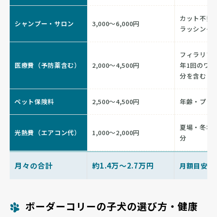
カット不要
シャンプー・サロン
3,000〜6,000円
ラッシング
フィラリア
医療費（予防薬含む）
2,000〜4,500円
年1回のワ
分を含む
ペット保険料
2,500〜4,500円
年齢・プラ
夏場・冬場
光熱費（エアコン代）
1,000〜2,000円
分
月々の合計
約1.4万〜2.7万円
月額目安
ボーダーコリーの子犬の選び方・健康