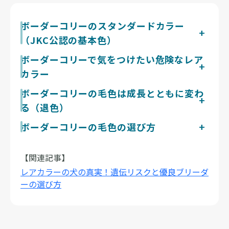
ことが、迎えた後の安心につながります。
ボーダーコリーのスタンダードカラー
（JKC公認の基本色）
ジャパンケネルクラブの犬種標準では、ボーダーコリー
ボーダーコリーで気をつけたい危険なレア
は特定の色に限定されず、さまざまな毛色が認められて
カラー
います。ブラック＆ホワイトをはじめ、レッドやチョコ
レート、ブルー、セーブル、三色のトライカラー、さら
ボーダーコリーのブルーマールは公認の毛色のひとつ
ボーダーコリーの毛色は成長とともに変わ
にブルーマールといったまだら模様も公認の範囲に含ま
で、模様そのものや、その毛色の子犬を危険なものとし
る（退色）
れます。ただし、体の大部分を白が占めるような過剰な
て避ける必要はありません。注意したいのは交配の組み
ホワイトは好ましくないとされています。色の選択肢が
合わせのほうで、マール同士をかけ合わせる「ダブルマ
ボーダーコリーも、お迎えしたときの色が一生そのまま
ボーダーコリーの毛色の選び方
広いぶん、迷ったらまず公認色から検討すると、犬種本
ール」の繁殖は、難聴や視覚・眼の障害をもつ子犬が高
続くとは限りません。子犬の頃に真っ黒だった部分が、
来の特徴や血統が確認しやすく安心です。
い確率で生まれると言われ、健全なブリーダーは行いま
ボーダーコリーはブラック＆ホワイトをはじめブルーマ
成長や換毛にともなって少し茶色みを帯びたり、淡く見
せん。また犬全般として、白の面積が極端に多い個体で
ールまで毛色が多彩です。マールを選ぶ場合は親犬がマ
えたりすることがあると言われています。屋外で過ごす
【関連記事】
は聴覚などに懸念が指摘されることもあるようです。希
ール同士（ダブルマール）でないかの確認が大切です。
時間が長い子は、紫外線の影響で黒い被毛が褪せて見え
レアカラーの犬の真実！遺伝リスクと優良ブリーダ
少さをうたう言葉に惑わされず、親犬の健康と繁殖の背
毛色で性格は決まらないと言われており、色より親犬の
ることもあるようです。こうした変化は被毛のメラニン
景を確認することが大切です。詳しくは『レアカラーの
ーの選び方
健康状態や気質、ブリーダーの誠実さを基準に選びまし
色素の量や生活環境によるもので、生後半年〜1歳頃か
真実』の記事もあわせてご覧ください。
ょう。当サイトでは健康と福祉を大切にするブリーダー
ら始まり、数歳にかけて落ち着いていくことが多いよう
からボーダーコリーを探せます。
です。色の移ろいもその子の個性として、長く楽しんで
いただければと思います。