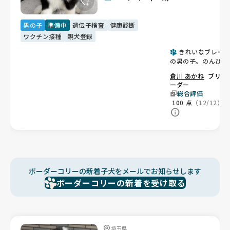
男の子
準備中
遺伝子検査
健康診断
ワクチン接種
親犬登録
きれいなブレー
の男の子。のんびり
マイペースな癒し系
倉川 あかね
ブリ
💙
ーダー
総合評価
100
点
（12/12）
ボーダーコリーの新着子犬をメールでお知らせします
ボーダーコリーの新着を受け取る
埼玉県