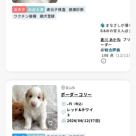
女の子
お迎え済
遺伝子検査
健康診断
ワクチン接種
親犬登録
まなざしが優し
B&Wの甘えんぼ女
子🐶
倉川 あかね
ブリ
ーダー
総合評価
100
点
（12/12）
富山県
ボーダーコリー
-
円（税込）
レッド&ホワイ
ト
2026/06/12
(57日)