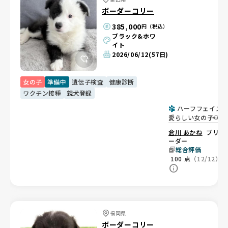
ボーダーコリー
385,000
円（税込）
ブラック&ホワ
イト
2026/06/12
(57日)
女の子
準備中
遺伝子検査
健康診断
ワクチン接種
親犬登録
ハーフフェイス
愛らしい女の子🐶
倉川 あかね
ブリ
ーダー
総合評価
100
点
（12/12）
福岡県
ボーダーコリー