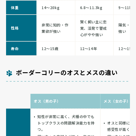
体重
14〜20kg
6.8〜11.3kg
9〜11kg
賢く飼い主に忠
非常に知的・作
陽気・警
性格
実、活発で警戒
業欲が強い
強い
心がやや強い
寿命
12〜15歳
12〜14年
12〜15歳
ボーダーコリーのオスとメスの違い
オス（男の子）
メス（女の子）
知性が非常に高く、犬種の中でも
トップクラスの問題解決能力を持
オスと同様に非
つ。
感受性が高く感