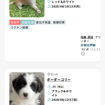
レッド&ホワイト
2025/06/10
(13か月)
女の子
お迎え済
遺伝子検査
健康診断
ワクチン接種
佐藤 清隆
ブリ
ーダー
総合評価
92
点
（11/12）
富山県
ボーダーコリー
-
円（税込）
ブラック&ホワ
イト
2026/06/12
(57日)