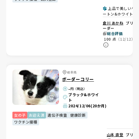
上品で美しいウ
ートン&ホワイトの
の子💜
倉川 あかね
ブリ
ーダー
総合評価
100
点
（12/12）
岐阜県
ボーダーコリー
-
円（税込）
ブラック&ホワイ
ト
2024/12/06
(20か月)
女の子
お迎え済
遺伝子検査
健康診断
ワクチン接種
山本 直登
ブリー