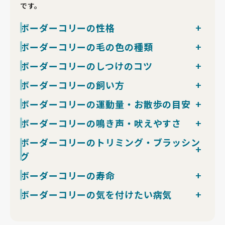
です。
ボーダーコリーの性格
非常に明晰な頭脳を持ち、飼い主の指示を察知する洞察
ボーダーコリーの毛の色の種類
力に優れています。仕事を与えられることを何よりの喜
最も一般的なのはブラック＆ホワイトですが、実は非常
ボーダーコリーのしつけのコツ
びと感じる情熱的な性格ですが、その賢さゆえに、飼い
に多彩な毛色が存在します。レッド＆ホワイト、チョコ
主が自分より下だと判断すると、あえて指示を無視した
ボーダーコリーは「全犬種で最も賢い」と称される知能
ボーダーコリーの飼い方
レート＆ホワイト、ブルー＆ホワイトといった2色の組
り、自分で勝手に判断して行動したりする「ずる賢さ」
の持ち主で、お座り・待て・お手などの基本コマンドの
み合わせに加え、3色が混ざるトライカラー、さらには
も見せることがあります。
ボーダーコリーは完全室内飼育推奨の犬種で、ダブルコ
ボーダーコリーの運動量・お散歩の目安
習得スピードは群を抜いて速く、複雑なトリックも数回
大理石のような美しい斑点模様のブルーマールやレッド
家族に対しては非常に深い愛情を示し、深い信頼関係を
ートゆえに被毛のお手入れが暮らしの中心になります。
の練習で覚えるタイプです。ただし賢さは「悪い習慣も
マールなども認められています。
築くことができますが、見知らぬ人や他の犬に対して
家庭犬の中では最大級の運動量を要する犬種で、目安は
ボーダーコリーの鳴き声・吠えやすさ
春秋の換毛期は驚くほど抜けるため、毎日1回以上のブ
一瞬で覚える」という難しさにも直結するため、子犬期
子犬期はふわふわとした産毛に包まれていますが、成長
は、牧畜犬特有の警戒心からやや慎重、あるいは無関心
1日2回・各1時間以上の散歩、合計2時間以上が基本ラ
ラッシングが必須。サマーカットは被毛の体温調節機能
からの一貫したルールが特に重要。
とともに艶やかで撥水性のある被毛へと生え変わりま
な態度をとることもあります。常に何かを学ぼうとする
吠えやすさは中程度ですが、運動・知的刺激が不足する
ボーダーコリーのトリミング・ブラッシン
イン。14〜20kgの体格にもとは1日中羊を追っていた
を損なうため避けるべきです。14〜20kgのしっかりし
力で抑えるしつけは効きにくく、頭を使わせる論理的な
す。どの色も個性豊かで、成長による模様の変化も楽し
意欲に溢れた、真面目な努力家です。
と一気に吠えが増えるタイプです。牧羊犬として「動く
牧羊犬の持久力が詰まっており、単なる散歩では発散し
た体格で関節は丈夫ですが、運動量が多い分、股関節形
トレーニングと褒める強化の組み合わせが王道です。ト
めます。
グ
ものに反応する」性質が強く、通行人・他犬・自転車・
きれません。
成不全の予防のためフローリングの滑り止めマットは敷
イレは早期に安定する個体が多めの部類。社会化期（生
小動物への反応で吠えることがあります。声量は中型犬
ボール投げ・アジリティ・フリスビー・ドッグスポーツ
いてください。
後3〜12週）の経験量と、子犬期からの牧羊本能（動く
基本的にはトリミングを必要としない犬種ですが、毛の
ボーダーコリーの寿命
相応で大きめ。
の定期参加など全力運動が必須で、加えて知育トイ・ト
MDR1欠損の遺伝子検査が済んだ個体を選ぶと、特定薬
ものを噛んで誘導）の制止訓練が、その後の暮らしを大
密度が非常に高いダブルコートのため、抜け毛の量は非
社会化期に多様な経験を積んだ個体は反応が穏やかで、
リック練習などの頭を使う遊びを毎日30分以上。これ
への過敏反応リスクが回避できます。食事は標準的なカ
平均寿命は12歳〜15歳程度です。長生きのためには、
ボーダーコリーの気を付けたい病気
きく左右します。
常に多いです。特に春と秋の換毛期には驚くほどの毛が
家庭側の「吠え→無視」「静か→褒める」のしつけも入
だけ動かして初めて落ち着く犬種で、運動不足は破壊行
ロリー管理で問題ありません。退屈が破壊行動・自己刺
若いうちから関節に負担をかけすぎないことが大切で
抜けるため、毎日1回以上の念入りなブラッシングが欠
りやすいですが、それ以上に毎日の運動と知的発散が吠
動・自己刺激行動の引き金になります。
遺伝性疾患であるコリー眼異常（CEA）や、股関節形成
激行動に直結するため、留守番中も知育トイで脳に刺激
す。高いジャンプを伴うスポーツは魅力的ですが、着地
かせません。スリッカーブラシとコームを使い、耳の後
え管理の決定打。エネルギーの行き場を作れていれば、
不全に注意が必要です。子犬を迎える際は、親犬の遺伝
を与え続ける環境作りが必要です。
時の衝撃が蓄積しないよう、クッション性の高い地面で
ろや脇の下など、毛玉ができやすい場所を重点的にケア