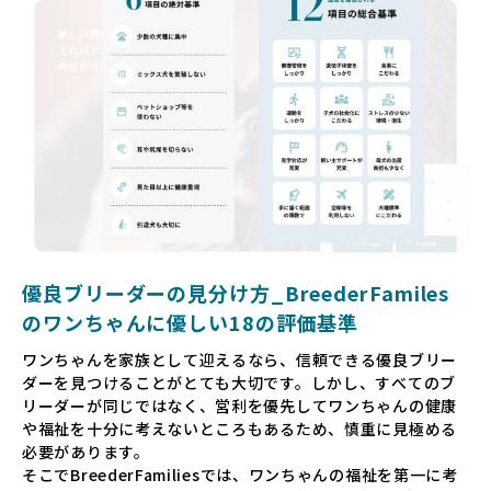
望ましくない環境です。
だからこそ、私たちは正しい情報と安心して選べる場所を提
供すべきだと考えています。BreederFamiliesでは、ワンち
ゃんを家族のように愛する「優良ブリーダー」のみを独自の
厳しい基準で厳選し、その評価基準や評価結果をオープンに
しています。これにより、消費者の皆様が安心して子犬やブ
リーダーを選べる環境を整えています。
そして、消費者の皆様が正しい情報をもとに優良ブリーダー
を求めることで、ワンちゃんを家族のように愛する優良ブリ
ーダーが増え、営利優先の「悪徳ブリーダー」が自然と淘汰
される社会を目指しています。目の前の子犬だけでなく、親
犬や引退犬も大切にされる環境を作り上げ、すべてのワンち
優良ブリーダーの見分け方_BreederFamiles
ゃんに優しい世界を築いていきたいと考えています。
のワンちゃんに優しい18の評価基準
ペットショップでの生体販売では、ワンちゃんが健やかに成
ワンちゃんを家族として迎えるなら、信頼できる優良ブリー
長するための環境が十分に整っていない場合が多く、販売ま
ダーを見つけることがとても大切です。しかし、すべてのブ
での間に過密な環境や長距離移動のストレスを受けることが
リーダーが同じではなく、営利を優先してワンちゃんの健康
少なくありません。このような環境は、健康リスクや社会性
や福祉を十分に考えないところもあるため、慎重に見極める
の問題につながりやすく、ワンちゃんにとっても望ましいと
必要があります。
は言えません。
そこでBreederFamiliesでは、ワンちゃんの福祉を第一に考
こうした背景から、BreederFamiliesはペットショップを介