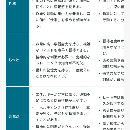
飼い主への忠誠心が強く、指示に
飼い主との絆を
性格
従うことに満足感を覚える。
にし、深い信頼
作業や運動に集中力を発揮し、常
物事に対して慎
に何か「仕事」を求める傾向があ
行動する、分析
る。
習得速度はオス
非常に高い学習能力を持ち、複雑
細やかなコミュ
なコマンドも素早く習得できる。
む。
精神的な刺激が必要で、定期的な
しつけ
褒め言葉や表情
トレーニングや知育が不可欠。
微妙な指示も理
優れた記憶力を持ち、一度覚えた
感情的なつなが
ことは忘れにくい。
訓練が、最も効
エネルギーが非常に高く、運動不
ヒート中は集中
足になると問題行動が出やすい。
スが低下するこ
「ヘルディング（群れ追い）」本
感受性が高いた
能が強く、子どもや動物を追い回
注意点
長期的なトラウ
すことがある。
高い知性からく
精神的に刺激が足りないと、強迫
安が出ることも