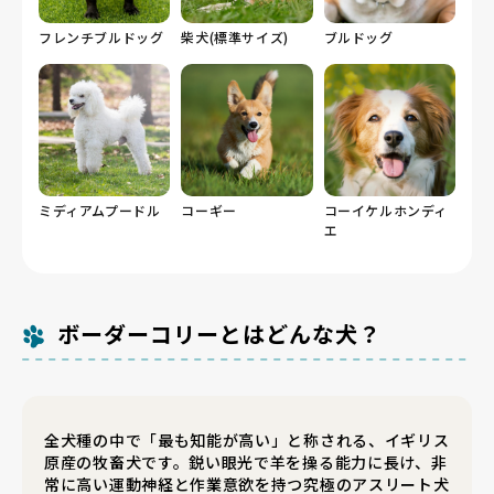
フレンチブルドッグ
柴犬(標準サイズ)
ブルドッグ
ミディアムプードル
コーギー
コーイケルホンディ
エ
ボーダーコリーとはどんな犬？
全犬種の中で「最も知能が高い」と称される、イギリス
原産の牧畜犬です。鋭い眼光で羊を操る能力に長け、非
常に高い運動神経と作業意欲を持つ究極のアスリート犬