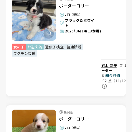
ボーダーコリー
-
円（税込）
ブラック＆ホワイ
ト
2025/06/14
(13か月)
女の子
お迎え済
遺伝子検査
健康診断
ワクチン接種
鈴木 奈美
ブリ
ーダー
総合評価
92
点
（11/12）
福岡県
ボーダーコリー
-
円（税込）