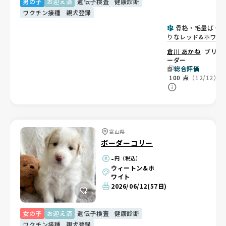
男の子
お迎え済
遺伝子検査
健康診断
ワクチン接種
親犬登録
骨格・毛量ばっ
りなレッド&ホワイ
の男の子🐶
倉川 あかね
ブリ
ーダー
総合評価
100
点
（12/12）
富山県
ボーダーコリー
-
円（税込）
ウィートン&ホ
ワイト
2026/06/12
(57日)
女の子
お迎え済
遺伝子検査
健康診断
ワクチン接種
親犬登録