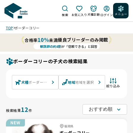
メニュー
犬種診断
検索
お気に入り
ログイン
TOP
ボーダーコリー
10%
優良ブリーダーのみ掲載
合格率
未満
獣医師の約8割
が「信頼できる」と回答
ボーダーコリーの子犬の検索結果
犬種
ボーダーコリー
地域
地域を選択
絞り込み
12
検索結果
件
福岡県
ボーダーコリー