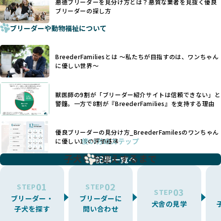
設け、ブリーダーの理念や飼育環境の厳格なチェックを行っ
悪徳ブリーダーを見分け方とは？悪質な業者を見抜く優良
犬種ごとに異なる健康リスクや育て方のポイントを理解し、
ブリーダーの探し方
ています。
適切に対応するためには、深い知識と豊富な経験が欠かせま
ブリーダーや動物福祉について
せん。現在、犬種は200種類以上あり、それぞれに特有の健康
一部の営利優先のブリーディングでは、母犬の出産負担を考
リスクや性格特性が存在します。
えずに大量繁殖が行われ、親犬が心身ともに疲弊するケース
たとえば、パグは呼吸器系のトラブルを抱えやすく、ラブラ
が見られます。さらに、コストカットのために食事を減らし
BreederFamiliesとは 〜私たちが目指すのは、ワンちゃん
ドール・レトリバーには股関節形成不全への注意が必要で
たり、栄養のない食事を与える、適切な健康管理が行われな
に優しい世界〜
す。このような犬種ごとの違いを熟知し、適切なケアを提供
いなど、ワンちゃんの健康と福祉が犠牲にされることも少な
できるかどうかは、ブリーダーの専門性に大きく関わりま
くありません。
す。
獣医師の9割が「ブリーダー紹介サイトは信頼できない」と
また、健康リスクが予測しづらいミックス犬の繁殖や、愛情
優良ブリーダーは、少数の犬種（一般的に3種以内）に絞って
警鐘。一方で8割が『BreederFamilies』を支持する理由
が行き届かない多頭飼育等も問題です。これらのブリーディ
繁殖を行い、各犬種の特徴を熟知しています。これにより、
ング手法は、ワンちゃんの福祉を無視し、利益のみを追求す
犬種ごとの健康管理や繁殖において質の高いケアを提供する
るブリーダーによるものが多く、消費者にとっても深刻な課
優良ブリーダーの見分け方_BreederFamilesのワンちゃん
ことが可能です。
題となっています。
使い方のステップ
に優しい18の評価基準
一方、営利優先ブリーダーは流行や需要に応じて扱う犬種を
BreederFamiliesでは、こうしたワンちゃんに優しくないブ
増やす傾向があり、犬種ごとに異なる健康問題や適切な育成
子犬をお迎えするまで
リーディングをなくすため、すべてのワンちゃんを家族のよ
記事一覧へ
環境を十分に考慮しない場合があります。こうしたブリーダ
うに大切に飼育・繁殖を行っている「優良ブリーダー」のみ
ーでは、ワンちゃんが適切なケアを受けられず、健康を損ね
を厳選しています。
01
02
たりストレスを抱えたりするリスクが高まります。
STEP
STEP
03
STEP
「少数の犬種に集中」の詳細はこちら
ブリーダー・
ブリーダーに
BreederFamiliesでは、アニマルウェルフェアを最優先に考
犬舎の見学
子犬を探す
問い合わせ
えた6つの絶対基準と12の総合基準を設定しています。これに
近年、ミックス犬はユニークな見た目や性格で人気がありま
より、ワンちゃんが心身ともに健やかに過ごせる環境で育つ