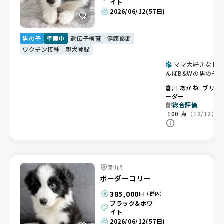
イト
2026/06/12
(57日)
男の子
準備中
遺伝子検査
健康診断
ワクチン接種
親犬登録
ママ大好きな甘
んぼB&Wの男の子
倉川 あかね
ブリ
ーダー
総合評価
100
点
（12/12）
富山県
ボーダーコリー
385,000
円（税込）
ブラック&ホワ
イト
2026/06/12
(57日)