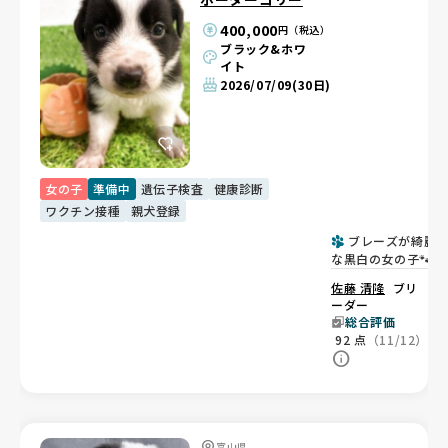
400,000
円（税込）
ブラック&ホワ
イト
2026/07/09
(30日)
女の子
準備中
遺伝子検査
健康診断
ワクチン接種
親犬登録
ブレーズが綺麗
な黒白の女の子🐾
佐藤 清隆
ブリ
ーダー
総合評価
92
点
（11/12）
富山県