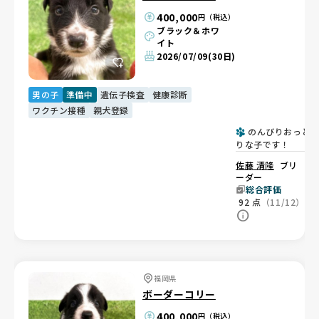
400,000
円（税込）
ブラック＆ホワ
イト
2026/07/09
(30日)
男の子
準備中
遺伝子検査
健康診断
ワクチン接種
親犬登録
のんびりおっと
りな子です！
佐藤 清隆
ブリ
ーダー
総合評価
92
点
（11/12）
福岡県
ボーダーコリー
400,000
円（税込）