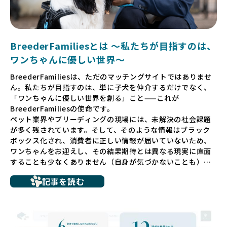
BreederFamiliesとは 〜私たちが目指すのは、
ワンちゃんに優しい世界〜
BreederFamiliesは、ただのマッチングサイトではありませ
ん。私たちが目指すのは、単に子犬を仲介するだけでなく、
「ワンちゃんに優しい世界を創る」こと——これが
BreederFamiliesの使命です。
ペット業界やブリーディングの現場には、未解決の社会課題
が多く残されています。そして、そのような情報はブラック
ボックス化され、消費者に正しい情報が届いていないため、
ワンちゃんをお迎えし、その結果期待とは異なる現実に直面
することも少なくありません（自身が気づかないことも）。
たとえば、ペットショップで購入した子犬が劣悪な環境で育
記事を読む
ち、健康面や社会性に問題を抱えていたり、またブリーダー
サイトで子犬だけを可愛く掲載されているものの、裏側では
親犬が乱繁殖によって体力を削られ、苦しい環境で過ごして
いるというケースもあります。こうした問題は、消費者にと
っても大きな負担であり、ワンちゃん自身にとっても非常に