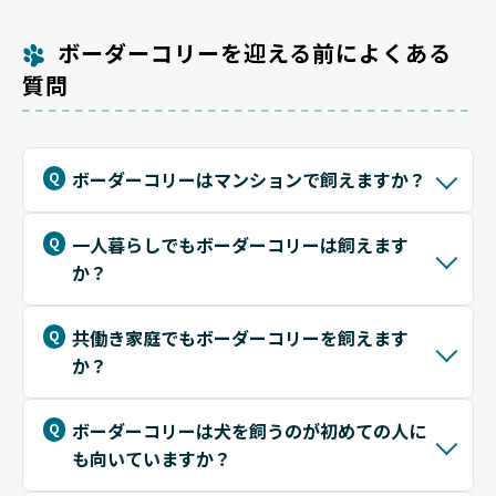
吠えは驚くほど落ち着きます。
子検査の結果を確認することが最大の予防策です。
遊ばせる工夫をしてください。
してください。
また、一部の個体はフィラリア予防薬などに含まれる成
また、知的な衰えを防ぐために、老犬になっても新しい
サマーカットについては、慎重な検討が必要です。ボー
ボーダーコリーを迎える前によくある
分に過敏反応を示す「MDR1欠損」を持っている可能性
遊びやコマンドを教え続け、脳を活性化させることが認
ダー・コリーの被毛は直射日光から皮膚を守り、体温調
質問
があるため、投薬前に獣医師と相談することが重要で
知症予防に繋がります。定期的な眼科検診と、適切な体
節を助ける役割があるため、短く切りすぎると逆に熱中
す。高い運動神経ゆえに、靭帯断裂や関節のケガもしや
重維持を心がけましょう。
症や日光湿疹のリスクを高める可能性があります。夏場
すいため、無理な体勢での急旋回を避けるよう注意して
はお腹周りを軽く整える程度に留め、ブラッシングで死
ください。
毛を取り除いて通気性を確保することが最善のお手入れ
です。
ボーダーコリーはマンションで飼えますか？
一人暮らしでもボーダーコリーは飼えます
か？
共働き家庭でもボーダーコリーを飼えます
か？
ボーダーコリーは犬を飼うのが初めての人に
も向いていますか？