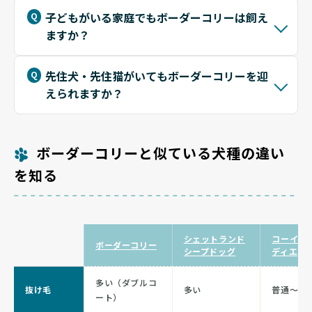
子どもがいる家庭でもボーダーコリーは飼え
ますか？
先住犬・先住猫がいてもボーダーコリーを迎
えられますか？
ボーダーコリーと似ている犬種の違い
を知る
シェットランド
コーイケ
ボーダーコリー
シープドッグ
ディエ
多い（ダブルコ
抜け毛
多い
普通〜多
ート）