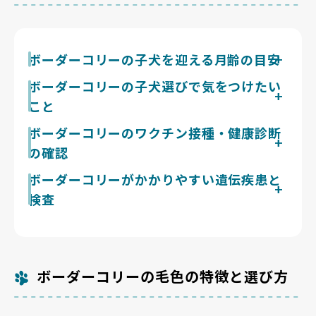
ボーダーコリーの子犬を迎える月齢の目安
ボーダーコリーの子犬を迎える月齢は、生後2か月以降
ボーダーコリーの子犬選びで気をつけたい
が目安です。この犬種で特に見ておきたいのは、人の声
こと
や生活の物音、ほかの犬に慣れていく時期をどう過ごし
たかです。ここでの経験の差が、あとの警戒心の強さや
私たちBreeder Familiesは「見た目より健康を優先」
ボーダーコリーのワクチン接種・健康診断
吠えやすさにそのまま出てきます。静かな場所だけで育
「犬種標準の順守」を評価基準に据え、合格率10%未
の確認
った子は、迎えてから戸惑うことも多いです。見学で
満の審査を通ったブリーダーのみを掲載しています。ボ
は、掃除機の音や来客に驚いたあと、自分で気持ちを戻
ーダーコリーは賢さや姿の印象から人気が高く、流行に
お迎え前には、混合ワクチンの接種状況と証明、健康診
ボーダーコリーがかかりやすい遺伝疾患と
せるかを見てください。ブリーダーにも、どんな環境で
乗って数をそろえるような繁殖も見受けられますが、話
断の記録を確認しましょう。ボーダーコリーは活発に動
過ごさせているかを具体的に聞いてみましょう。
検査
題性のために犬の体へ負担をかけるやり方は、この基準
き回る犬種のため、股関節や肘関節の様子、歩き方に違
とは相容れません。見学では、親子がどんな環境で過ご
和感がないかも見ておくと安心です。便の状態や食欲、
ボーダーコリーは股関節形成不全のほか、視覚に異常が
しているかを見て、運動欲求や作業意欲の強さを正直に
目の様子といった日々の健康サインも、ブリーダーに質
出るコリーアイ異常(CEA)、進行性の神経疾患である神
伝えてくれるかを確かめてみてください。
問しておくとよいでしょう。子犬の体調について具体的
経セロイドリポフスチン症(NCL)などが知られていま
に説明できるブリーダーかどうかも、大切な判断材料に
す。これらは遺伝子検査によって親犬の保因状況を確認
ボーダーコリーの毛色の特徴と選び方
なります。
できるため、両親の検査結果を提示できるかをブリーダ
ーに尋ねてみましょう。こうした健康課題に正面から向
き合い、検査結果を丁寧に説明できるブリーダーを選ぶ