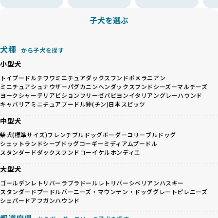
すが、無計画な交配には健康リスクが伴います。異なる犬種
ことを徹底しています。
の特徴を持つことで予測しにくい健康問題が発生する可能性
子犬を選ぶ
BreederFamiliesでは、以下の6項目を必須条件とし、これら
が高く、診断や治療も複雑化する場合があります。また、ミ
を満たすブリーダーのみを選定しています：
ックス犬は成長後の性格や体格が予測しづらく、飼い主が期
これらの基準により、ワンちゃんの健全な成長と動物福祉に
待する理想と現実が大きく異なることも少なくありません。
犬種
基づいた責任あるブリーディングを確保しています。
から子犬を探す
優良ブリーダーは、犬種ごとの遺伝的特徴を守り、安定した
さらに、健康管理、社会性の育成、遺伝子検査、食事や運動
小型犬
健康と性格を次世代に引き継ぐために、ミックス犬の繁殖を
の質など、ワンちゃんの心身に配慮した飼育環境が整ってい
避けます。無計画な交配がもたらすリスクを理解し、飼い主
トイプードル
チワワ
ミニチュアダックスフンド
ポメラニアン
るかを評価する12項目の総合基準を設けています。これによ
ミニチュアシュナウザー
パグ
カニンヘンダックスフンド
シーズー
マルチーズ
への十分な説明とアフターフォローを確保できる範囲での繁
り、より高い基準をクリアしたブリーダーだけを厳選してい
ヨークシャーテリア
ビションフリーゼ
パピヨン
イタリアングレーハウンド
殖を徹底しているのです。
ます。
キャバリア
ミニチュアプードル
狆(チン)
日本スピッツ
一方、営利優先ブリーダーは流行や需要に応じて安易にミッ
その結果、合格率10%未満という厳しい基準をクリアした優
クス犬を繁殖し、健康管理や飼い主への配慮が不十分なこと
中型犬
良ブリーダーのみが登録されています。
が多く見受けられます。場合によっては、チワワ×ハスキー
BreederFamiliesでは、法令に準拠するだけでなく、ワンち
柴犬(標準サイズ)
フレンチブルドッグ
ボーダーコリー
ブルドッグ
等体格の異なるリスクの高い交配を行うこともあります。
ゃんを家族のように愛するという理念を共有するブリーダー
シェットランドシープドッグ
コーギー
ミディアムプードル
「ミックス犬を繁殖しない」の詳細はこちら
のみを厳選しています。これにより、ユーザーの皆さんに安
スタンダードダックスフンド
コーイケルホンディエ
心して選べる選択肢を提供しています。
大型犬
ペットショップやペットオークションは、流通過程でワンち
「BreederFamilesのワンちゃんに優しい18の評価基準」は
ゃんが長時間の輸送を強いられたり、狭いケージに閉じ込め
こちら
ゴールデンレトリバー
ラブラドールレトリバー
シベリアンハスキー
られるなど、心身に大きな負担がかかります。このような環
スタンダードプードル
バーニーズ・マウンテン・ドッグ
グレートピレニーズ
境は、ストレスや感染リスクを増大させるだけでなく、ワン
シェパード
アフガンハウンド
BreederFamiliesでは、すべてのブリーダーを書類審査、直
ちゃんの社会性や基本的なしつけにも悪影響を与える可能性
接のヒアリング、現地確認を通じて厳しく評価しています。
都道府県