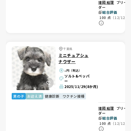
増岡 絵理
ブリー
ダー
総合評価
100
点
（12/12）
千葉県
ミニチュアシュ
ナウザー
-
円（税込）
ソルト&ペッパ
ー
2025/11/29
(8か月)
男の子
お迎え済
健康診断
ワクチン接種
増岡 絵理
ブリー
ダー
総合評価
100
点
（12/12）