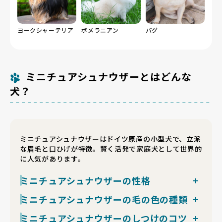
ヨークシャーテリア
ポメラニアン
パグ
ミニチュアシュナウザーとはどんな
犬？
ミニチュアシュナウザーはドイツ原産の小型犬で、立派
な眉毛と口ひげが特徴。賢く活発で家庭犬として世界的
に人気があります。
ミニチュアシュナウザーの性格
とても知能が高く、人の気持ちをよく察する犬種です。
ミニチュアシュナウザーの毛の色の種類
家族に対して愛情深く、特に飼い主への忠誠心が強いの
犬種標準では主に「ソルト＆ペッパー」「ブラック」
ミニチュアシュナウザーのしつけのコツ
が特徴です。一方で警戒心もあり、物音や来客に反応し