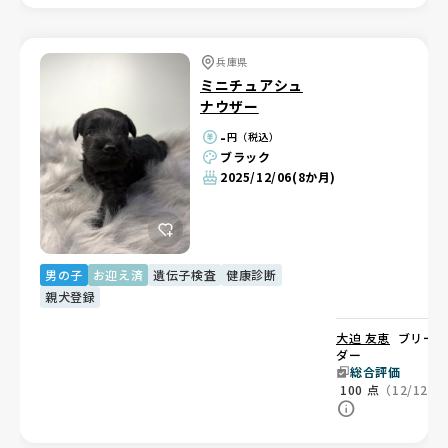
兵庫県
ミニチュアシュ
ナウザー
-
円（税込）
ブラック
2025/12/06
(8か月)
男の子
お迎え済
遺伝子検査
健康診断
親犬登録
大迫 友恵
ブリー
ダー
総合評価
100
点
（12/12）