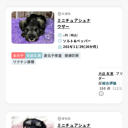
兵庫県
ミニチュアシュナ
ウザー
-
円（税込）
ソルト&ペッパー
2024/11/29
(20か月)
女の子
お迎え済
遺伝子検査
健康診断
ワクチン接種
大迫 友恵
ブリー
ダー
総合評価
100
点
（12/12
愛知県
ミニチュアシュナ