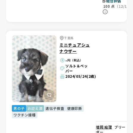
総合評価
100
点
（12/12
千葉県
ミニチュアシュ
ナウザー
-
円（税込）
ソルト＆ペッ
パー
2024/05/24
(2歳)
男の子
お迎え済
遺伝子検査
健康診断
ワクチン接種
増岡 絵理
ブリー
ダー