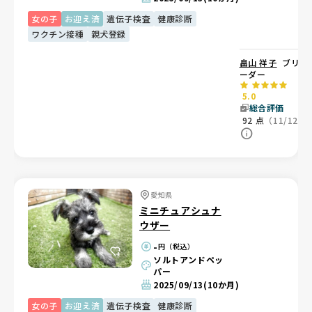
女の子
お迎え済
遺伝子検査
健康診断
ワクチン接種
親犬登録
畠山 祥子
ブリ
ーダー
5.0
総合評価
92
点
（11/12）
愛知県
ミニチュアシュナ
ウザー
-
円（税込）
ソルトアンドペッ
パー
2025/09/13
(10か月)
女の子
お迎え済
遺伝子検査
健康診断