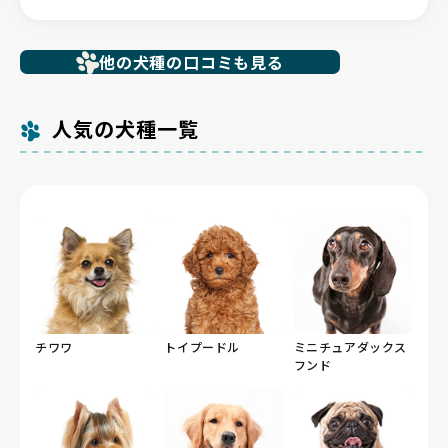
その場でお迎えを即決しました。
最初から最後まで、ブリーダーさんには非常に丁寧かつ
他の犬種の口コミも見る
スムーズに対応していただき、不安なくお迎えの日を迎
えることができました。
本当にありがとうございました。
人気の犬種一覧
【BreederFamiliesへ】
BreederFamiliesは、ブリーダーさんの情報が詳しく掲
載されており、事前の検討段階からとても信頼感があり
ました。
おかげさまで、家族全員が納得できる素晴らしいご縁に
恵まれました！
チワワ
トイプードル
ミニチュアダックス
フンド