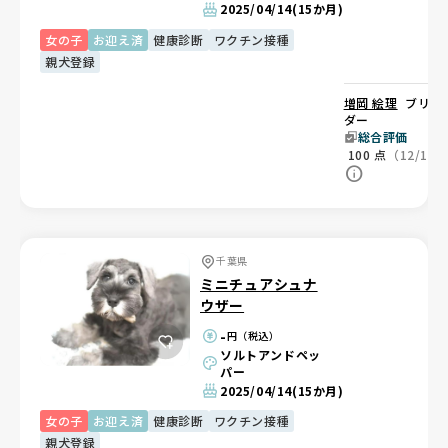
2025/04/14
(15か月)
女の子
お迎え済
健康診断
ワクチン接種
親犬登録
増岡 絵理
ブリー
ダー
総合評価
100
点
（12/12
千葉県
ミニチュアシュナ
ウザー
-
円（税込）
ソルトアンドペッ
パー
2025/04/14
(15か月)
女の子
お迎え済
健康診断
ワクチン接種
親犬登録