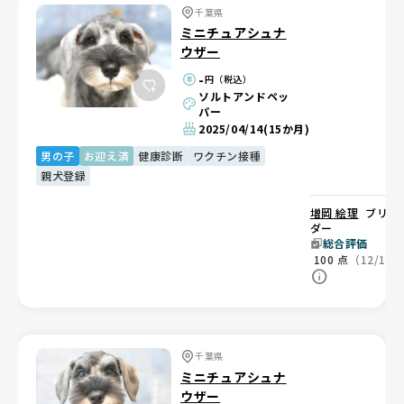
千葉県
ミニチュアシュナ
ウザー
-
円（税込）
ソルトアンドペッ
パー
2025/04/14
(15か月)
男の子
お迎え済
健康診断
ワクチン接種
親犬登録
増岡 絵理
ブリー
ダー
総合評価
100
点
（12/12
千葉県
ミニチュアシュナ
ウザー