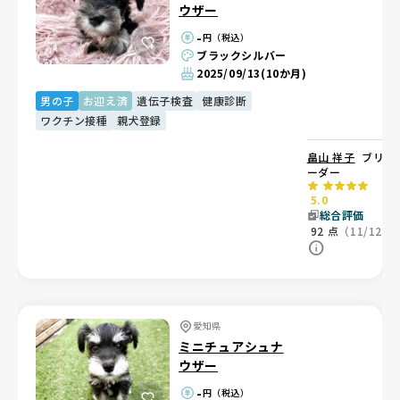
ウザー
-
円（税込）
ブラックシルバー
2025/09/13
(10か月)
男の子
お迎え済
遺伝子検査
健康診断
ワクチン接種
親犬登録
畠山 祥子
ブリ
ーダー
5.0
総合評価
92
点
（11/12）
愛知県
ミニチュアシュナ
ウザー
-
円（税込）