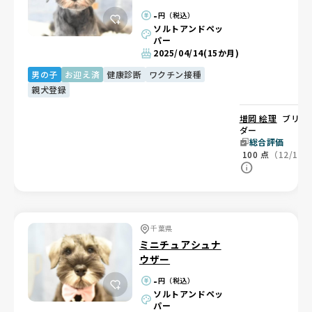
-
円（税込）
ソルトアンドペッ
パー
2025/04/14
(15か月)
男の子
お迎え済
健康診断
ワクチン接種
親犬登録
増岡 絵理
ブリー
ダー
総合評価
100
点
（12/12
千葉県
ミニチュアシュナ
ウザー
-
円（税込）
ソルトアンドペッ
パー