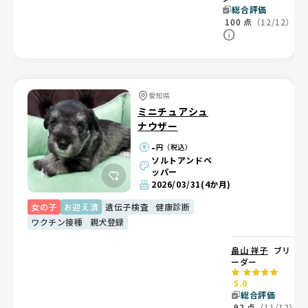
総合評価
100
点
（12/12）
愛知県
ミニチュアシュ
ナウザー
-
円（税込）
ソルトアンドペ
ッパー
2026/03/31
(4か月)
女の子
お迎え済
遺伝子検査
健康診断
ワクチン接種
親犬登録
畠山 祥子
ブリ
ーダー
5.0
総合評価
92
点
（11/12）