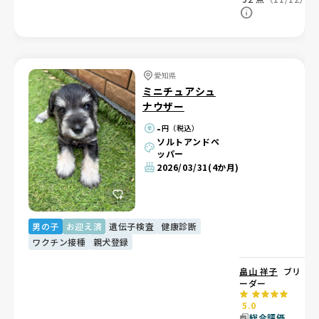
愛知県
ミニチュアシュ
ナウザー
-
円（税込）
ソルトアンドペ
ッパー
2026/03/31
(4か月)
男の子
お迎え済
遺伝子検査
健康診断
ワクチン接種
親犬登録
畠山 祥子
ブリ
ーダー
5.0
総合評価