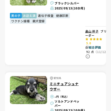
ブラックシルバー
2025/09/13
(10か月)
男の子
お迎え済
遺伝子検査
健康診断
ワクチン接種
親犬登録
畠山 祥子
ブリ
ーダー
5.0
総合評価
92
点
（11/12）
愛知県
ミニチュアシュナ
ウザー
-
円（税込）
ソルトアンドペッ
パー
2025/09/13
(10か月)