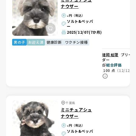
ナウザー
-
円（税込）
ソルト&ペッパ
ー
2025/12/07
(7か月)
男の子
お迎え済
健康診断
ワクチン接種
増岡 絵理
ブリー
ダー
総合評価
100
点
（12/12）
千葉県
ミニチュアシュ
ナウザー
-
円（税込）
ソルト&ペッパ