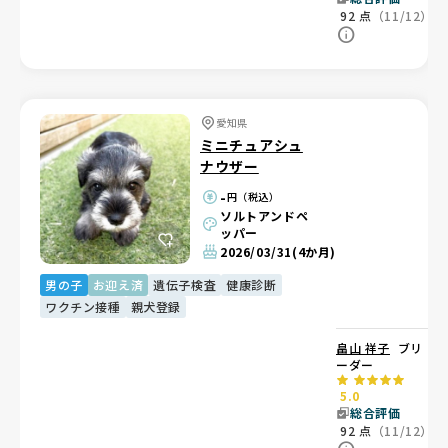
92
点
（11/12）
愛知県
ミニチュアシュ
ナウザー
-
円（税込）
ソルトアンドペ
ッパー
2026/03/31
(4か月)
男の子
お迎え済
遺伝子検査
健康診断
ワクチン接種
親犬登録
畠山 祥子
ブリ
ーダー
5.0
総合評価
92
点
（11/12）