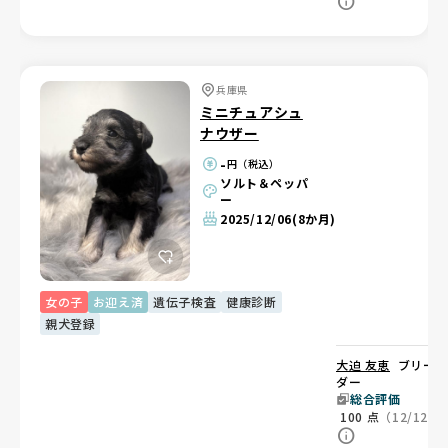
兵庫県
ミニチュアシュ
ナウザー
-
円（税込）
ソルト＆ペッパ
ー
2025/12/06
(8か月)
女の子
お迎え済
遺伝子検査
健康診断
親犬登録
大迫 友恵
ブリー
ダー
総合評価
100
点
（12/12）