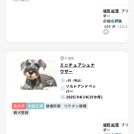
増岡 絵理
ブリー
ダー
総合評価
100
点
（12/12
千葉県
ミニチュアシュナ
ウザー
-
円（税込）
ソルトアンドペッ
パー
2025/04/14
(15か月)
女の子
お迎え済
健康診断
ワクチン接種
親犬登録
増岡 絵理
ブリー
ダー