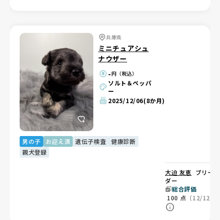
兵庫県
ミニチュアシュ
ナウザー
-
円（税込）
ソルト＆ペッパ
ー
2025/12/06
(8か月)
男の子
お迎え済
遺伝子検査
健康診断
親犬登録
大迫 友恵
ブリー
ダー
総合評価
100
点
（12/12）