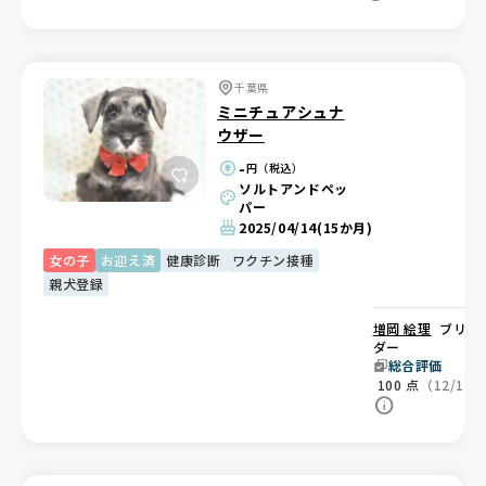
千葉県
ミニチュアシュナ
ウザー
-
円（税込）
ソルトアンドペッ
パー
2025/04/14
(15か月)
女の子
お迎え済
健康診断
ワクチン接種
親犬登録
増岡 絵理
ブリー
ダー
総合評価
100
点
（12/12