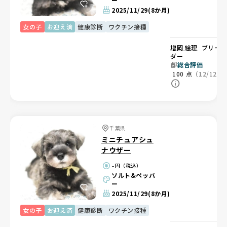
ー
2025/11/29
(8か月)
女の子
お迎え済
健康診断
ワクチン接種
増岡 絵理
ブリー
ダー
総合評価
100
点
（12/12）
千葉県
ミニチュアシュ
ナウザー
-
円（税込）
ソルト&ペッパ
ー
2025/11/29
(8か月)
女の子
お迎え済
健康診断
ワクチン接種