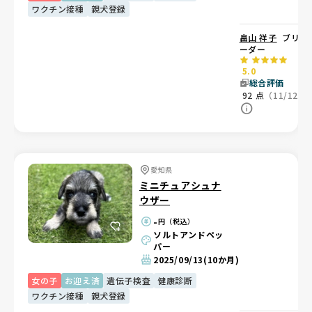
ワクチン接種
親犬登録
畠山 祥子
ブリ
ーダー
5.0
総合評価
92
点
（11/12）
愛知県
ミニチュアシュナ
ウザー
-
円（税込）
ソルトアンドペッ
パー
2025/09/13
(10か月)
女の子
お迎え済
遺伝子検査
健康診断
ワクチン接種
親犬登録