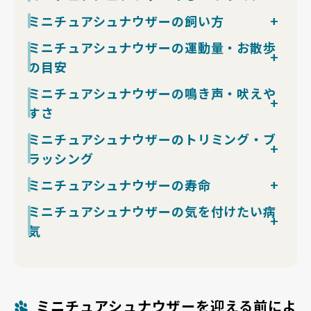
「ブラック＆シルバー」「ホワイト」の4種類がありま
て吠えることがありますが、番犬気質とも言えます。
ミニチュアシュナウザーは知能が高く、お座り・待て・
ミニチュアシュナウザーの飼い方
す。最も代表的なのはソルト＆ペッパーで、白と黒が混
遊び好きでエネルギッシュな反面、状況判断力が高く落
お手などの基本コマンドの習得は早めですが、テリア気
ざった独特のグラデーションが魅力です。
ち着きも持ち合わせています。甘えん坊な一面もあり、
ミニチュアシュナウザーは室内飼育が基本で、4〜8kg
ミニチュアシュナウザーの運動量・お散歩
質ゆえの頑固な一面があり「指示を理解した上で従わな
ブラックは全身が黒で引き締まった印象、ブラック＆シ
家族と一緒に過ごす時間を大切にする犬です。
のしっかりした体格があるものの、夏場の暑さには弱い
い」場面が出ます。短時間（1回5〜10分）の褒めて伸
ルバーは眉や脚が銀色に入ります。ホワイトは明るく優
の目安
ためエアコン管理が前提です。被毛は抜け毛がほぼない
ばすトレーニングが効果的で、強制系のしつけは関係を
しい雰囲気で近年人気が高まっています。
シングルコート寄りで床掃除の負担は軽い反面、トリミ
壊しやすいタイプ。
中程度の運動量を要する犬種で、目安は1日2回・各30
ミニチュアシュナウザーの鳴き声・吠えや
ングは1〜2か月に1回（1回6,000〜10,000円）が必須
トイレは子犬期に「寝起き・食後・遊び後」の誘導を重
分の散歩、合計60分程度です。4〜8kgとミニ犬種の中
すさ
で、間に週2〜3回のブラッシングを組み込みます。
ねれば1〜2か月で安定する個体が多めの部類です。警
ではしっかりした体格があり、もとはテリア気質を持つ
食事は脂肪分の多い食材で膵炎を起こしやすい体質のた
戒吠えの定着を防ぐには、社会化期（生後3〜12週）に
作業犬のため、運動不足ではエネルギーの行き場を失っ
警戒心が強く吠えやすい部類で、玄関のチャイム・郵便
ミニチュアシュナウザーのトリミング・ブ
め、人間の食べ物のおすそ分けは厳禁、おやつ含めた1
他犬・他人・生活音を多く経験させた個体を選ぶことが
て吠え・破壊行動に向かいます。
配達・通行人など外的刺激への反応が活発な犬種です。
日のカロリー管理を徹底してください。留守番は独立心
ラッシング
鍵で、ブリーダーの社会化方針を必ず確認してくださ
早歩きでの散歩、軽い障害物遊び、嗅覚を使うノーズワ
テリア系の血筋から「異変は知らせる」性質が強く、番
から6〜8時間まで適応しますが、警戒吠えが留守中の
い。
ークの組み合わせが好相性。雨の日は室内ノーズワーク
犬気質と表現されます。声は太めで響きやすいため、戸
定期的なトリミングは必須の犬種です。目安は1～2か
ミニチュアシュナウザーの寿命
クレームの種になりやすく、窓や玄関など視覚刺激を遮
で代替すると満足度が上がります。夏場は被毛量がある
建ての隣家・マンションの隣室には届きやすいレベル。
月に1回で、特徴的な眉毛と口ひげを整えます。ブラッ
断するレイアウトが落ち着きにつながります。
ため日中の散歩を避け、早朝・夕方の涼しい時間帯に切
子犬期からの社会化と「吠え→無視」「静か→褒める」
平均寿命は12～15歳と小型犬の中では標準的です。適
ミニチュアシュナウザーの気を付けたい病
シングは週2～3回行い、毛玉防止と皮膚チェックを兼
り替えてください。
の一貫運用で、要求吠えはほぼ抑え込めます。来客時は
度な運動、体重管理、歯磨き習慣が長生きの鍵になりま
ねましょう。
気
クレートでの待機を習慣化すると、警戒吠えの頻度を物
す。
ダブルコートですが抜け毛は比較的少なめです。サマー
理的に下げられます。
ストレスを溜めないよう、遊びやスキンシップの時間を
カットは可能ですが、短くしすぎると皮膚トラブルの原
皮膚病、尿路結石、膵炎などに注意が必要です。特に脂
確保することも大切です。定期的な健康診断も欠かさな
因になるため注意が必要です。
肪分の多い食事は膵炎の原因になるため避けましょう。
いようにしましょう。
皮膚トラブル予防にはこまめなブラッシングと清潔な環
境が重要です。
ミニチュアシュナウザーを迎える前によ
水分摂取を促し、定期的な検診で早期発見を心がけまし