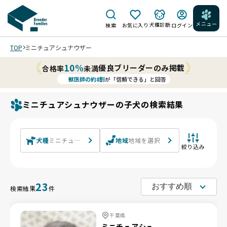
メニュー
犬種診断
検索
お気に入り
ログイン
TOP
ミニチュアシュナウザー
10%
優良ブリーダーのみ掲載
合格率
未満
獣医師の約8割
が「信頼できる」と回答
ミニチュアシュナウザーの子犬の検索結果
犬種
ミニチュアシュナウザー
地域
地域を選択
絞り込み
23
検索結果
件
千葉県
ミニチュアシュ