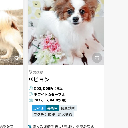
愛媛県
パピヨン
300,000
円（税込）
ホワイト&セーブル
2025/12/04
(8か月)
男の子
募集中
健康診断
ワクチン接種
親犬登録
穏やかな
整ったお顔で美しい毛色。穏やかな癒