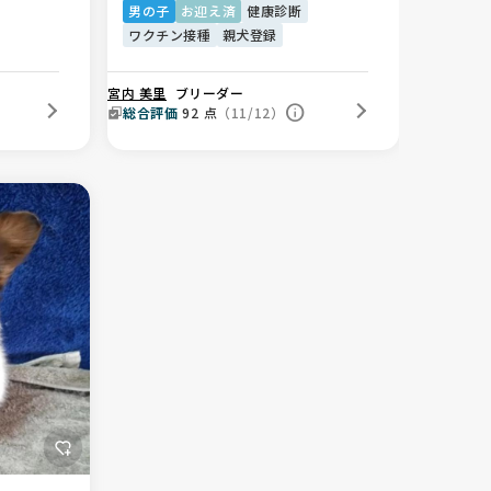
男の子
お迎え済
健康診断
ワクチン接種
親犬登録
宮内 美里
ブリーダー
総合評価
92
点
（11/12）