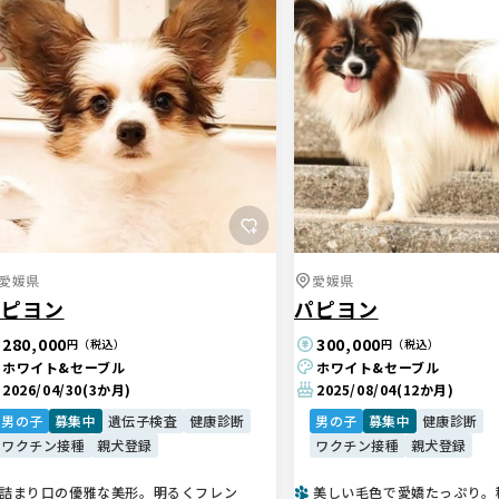
愛媛県
愛媛県
パピヨン
パピヨン
280,000
300,000
円（税込）
円（税込）
ホワイト&セーブル
ホワイト&セーブル
2026/04/30
(3か月)
2025/08/04
(12か月)
男の子
募集中
遺伝子検査
健康診断
男の子
募集中
健康診断
ワクチン接種
親犬登録
ワクチン接種
親犬登録
詰まり口の優雅な美形。明るくフレン
美しい毛色で愛嬌たっぷり。