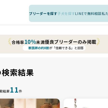
ブリーダーを探す
子犬を探す
LINEで無料相談
私
10%
優良ブリーダーのみ掲載
合格率
未満
獣医師の約8割
が「信頼できる」と回答
の検索結果
11
索結果
件