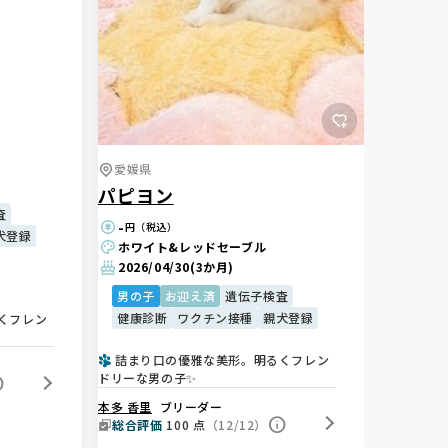
愛媛県
パピヨン
査
-
円（税込）
犬登録
ホワイト&レッドセーブル
2026/04/30
(3か月)
男の子
お迎え済
遺伝子検査
健康診断
ワクチン接種
親犬登録
くフレン
詰まり口の優雅な美形。明るくフレン
ドリーな男の子✨
本多 香里
ブリーダー
総合評価
100
点
（12/12）