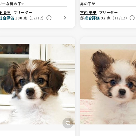
リーな男の子✨
男の子💙
多 香里
ブリーダー
宮内 美里
ブリーダー
総合評価
100
点
（12/12）
総合評価
92
点
（11/12）