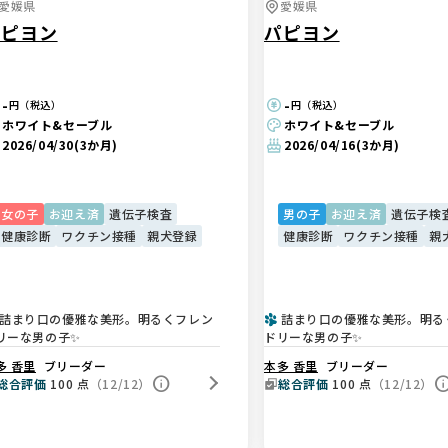
愛媛県
愛媛県
パピヨン
パピヨン
-
-
円（税込）
円（税込）
ホワイト&セーブル
ホワイト&セーブル
2026/04/30
(3か月)
2026/04/16
(3か月)
女の子
お迎え済
遺伝子検査
男の子
お迎え済
遺伝子検
健康診断
ワクチン接種
親犬登録
健康診断
ワクチン接種
親
詰まり口の優雅な美形。明るくフレン
詰まり口の優雅な美形。明る
リーな男の子✨
ドリーな男の子✨
多 香里
ブリーダー
本多 香里
ブリーダー
総合評価
100
点
（12/12）
総合評価
100
点
（12/12）