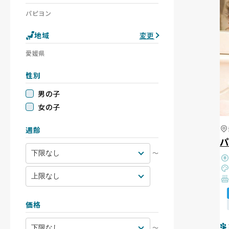
パピヨン
地域
変更
愛媛県
性別
男の子
女の子
週齢
〜
価格
〜