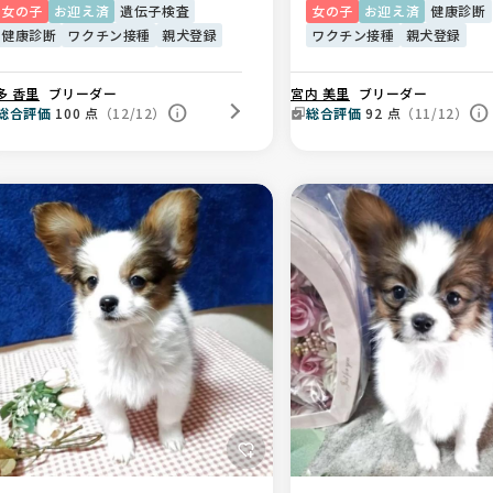
女の子
お迎え済
遺伝子検査
女の子
お迎え済
健康診断
健康診断
ワクチン接種
親犬登録
ワクチン接種
親犬登録
多 香里
ブリーダー
宮内 美里
ブリーダー
総合評価
100
点
（12/12）
総合評価
92
点
（11/12）