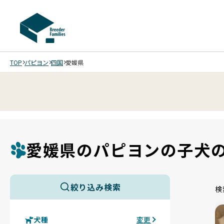
TOP
パピヨン
四国
愛媛県
愛媛県のパピヨンの子犬
絞り込み検索
検
犬種
変更