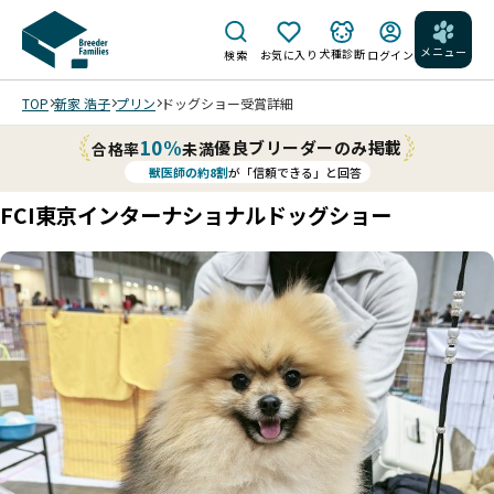
メニュー
犬種診断
検索
お気に入り
ログイン
TOP
新家 浩子
プリン
ドッグショー受賞詳細
10%
優良ブリーダーのみ掲載
合格率
未満
獣医師の約8割
が「信頼できる」と回答
FCI東京インターナショナルドッグショー