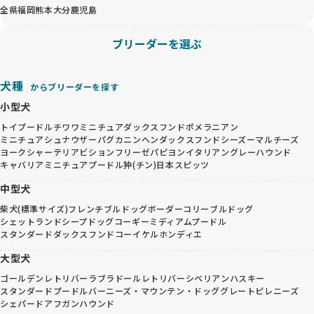
全県
福岡
熊本
大分
鹿児島
ブリーダーを選ぶ
犬種
からブリーダーを探す
小型犬
トイプードル
チワワ
ミニチュアダックスフンド
ポメラニアン
ミニチュアシュナウザー
パグ
カニンヘンダックスフンド
シーズー
マルチーズ
ヨークシャーテリア
ビションフリーゼ
パピヨン
イタリアングレーハウンド
キャバリア
ミニチュアプードル
狆(チン)
日本スピッツ
中型犬
柴犬(標準サイズ)
フレンチブルドッグ
ボーダーコリー
ブルドッグ
シェットランドシープドッグ
コーギー
ミディアムプードル
スタンダードダックスフンド
コーイケルホンディエ
大型犬
ゴールデンレトリバー
ラブラドールレトリバー
シベリアンハスキー
スタンダードプードル
バーニーズ・マウンテン・ドッグ
グレートピレニーズ
シェパード
アフガンハウンド