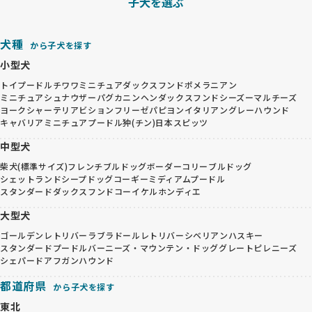
子犬を選ぶ
犬種
から子犬を探す
小型犬
トイプードル
チワワ
ミニチュアダックスフンド
ポメラニアン
ミニチュアシュナウザー
パグ
カニンヘンダックスフンド
シーズー
マルチーズ
ヨークシャーテリア
ビションフリーゼ
パピヨン
イタリアングレーハウンド
キャバリア
ミニチュアプードル
狆(チン)
日本スピッツ
中型犬
柴犬(標準サイズ)
フレンチブルドッグ
ボーダーコリー
ブルドッグ
シェットランドシープドッグ
コーギー
ミディアムプードル
スタンダードダックスフンド
コーイケルホンディエ
大型犬
ゴールデンレトリバー
ラブラドールレトリバー
シベリアンハスキー
スタンダードプードル
バーニーズ・マウンテン・ドッグ
グレートピレニーズ
シェパード
アフガンハウンド
都道府県
から子犬を探す
東北