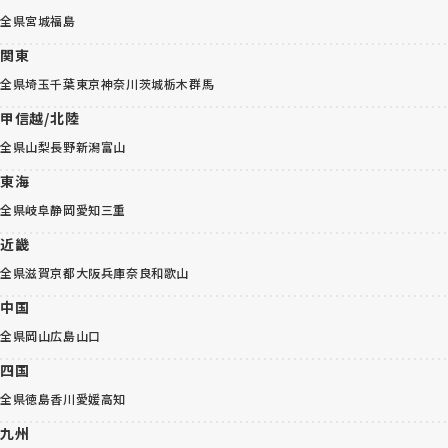
全県
宮城
福島
関東
全県
埼玉
千葉
東京
神奈川
茨城
栃木
群馬
甲信越/北陸
全県
山梨
長野
新潟
富山
東海
全県
岐阜
静岡
愛知
三重
近畿
全県
滋賀
京都
大阪
兵庫
奈良
和歌山
中国
全県
岡山
広島
山口
四国
全県
徳島
香川
愛媛
高知
九州