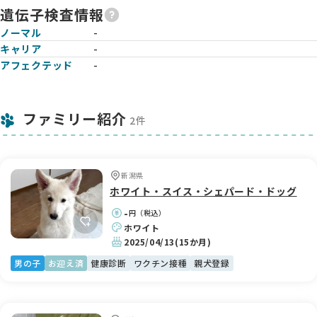
遺伝子検査情報
ノーマル
-
キャリア
-
アフェクテッド
-
ファミリー紹介
2件
新潟県
ホワイト・スイス・シェパード・ドッグ
-
円（税込）
ホワイト
2025/04/13
(15か月)
男の子
お迎え済
健康診断
ワクチン接種
親犬登録