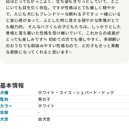
目はとってもかっこよく、立ち姿もきりっとしていて、どこ
にいても目を引く存在。ですが性格はとても優しく穏やか
で、人にも犬にもフレンドリーな頼れる子です☺️ 一緒にいる
と安心感があって、ふとした時に見せる穏やかな表情がとて
も魅力的。 そんなハクくんの子どもたちは、しっかりとした
骨格と落ち着いた性格を受け継いでいて、これからの成長が
とっても楽しみです🐾 初めての方でも接しやすく、多頭飼い
のおうちでも馴染みやすい性格なので、どの子もきっと素敵
な家族になってくれると思います✨
基本情報
犬種
ホワイト・スイス・シェパード・ドッグ
性別
男の子
カラー
ホワイト
年齢
-
犬舎
自犬舎