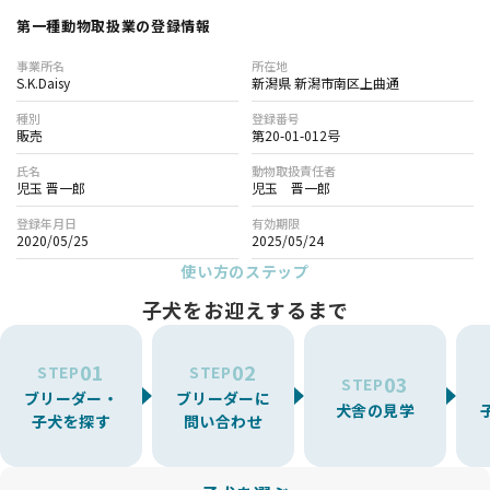
第一種動物取扱業の登録情報
事業所名
所在地
S.K.Daisy
新潟県 新潟市南区上曲通
種別
登録番号
販売
第20-01-012号
氏名
動物取扱責任者
児玉 晋一郎
児玉 晋一郎
登録年月日
有効期限
2020/05/25
2025/05/24
使い方のステップ
子犬をお迎えするまで
01
02
STEP
STEP
03
STEP
ブリーダー・
ブリーダーに
犬舎の見学
子犬を探す
問い合わせ