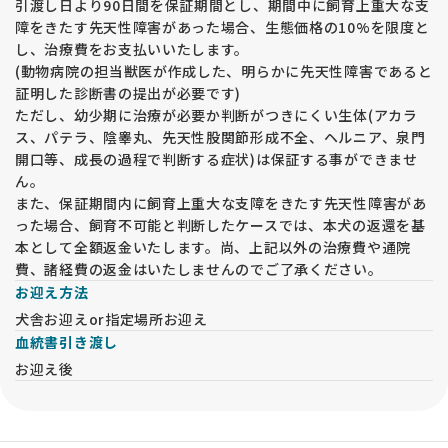
引渡し日より90日間を保証期間とし、期間中に飼育上重大な支
障をきたす先天性障害があった場合、生態価格の10%を限度と
し、治療費をお支払いいたします。
(動物病院の担当獣医が作成した、明らかに先天性障害であると
証明した診断書の提出が必要です)
ただし、幼少期に治療が必要か判断がつきにくい生体(アカラ
ス、パテラ、陰睾丸、先天性股関節形成不全、ヘルニア、泉門
開口等、成長の過程で判断する症状)は保証する事ができませ
ん。
また、保証期間内に飼育上重大な支障をきたす先天性障害があ
った場合、飼育不可能と判断したケースでは、本犬の返還を基
本として全額返金いたします。尚、上記以外の治療費や通院
費、諸経費の返金はいたしませんのでご了承ください。
お迎え方法
犬舎お迎えor指定場所お迎え
血統書引き渡し
お迎え後