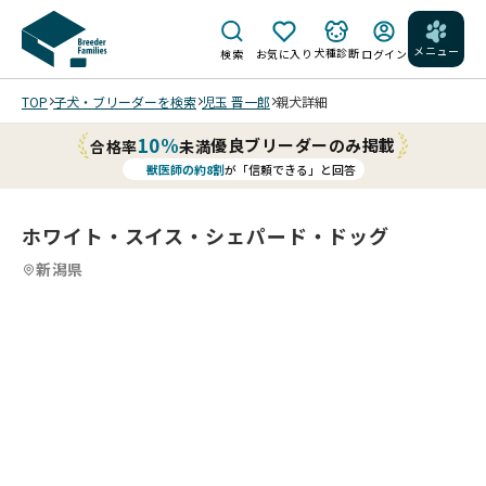
メニュー
犬種診断
検索
お気に入り
ログイン
TOP
子犬・ブリーダーを検索
児玉 晋一郎
親犬詳細
10%
優良ブリーダーのみ掲載
合格率
未満
獣医師の約8割
が「信頼できる」と回答
ホワイト・スイス・シェパード・ドッグ
新潟県