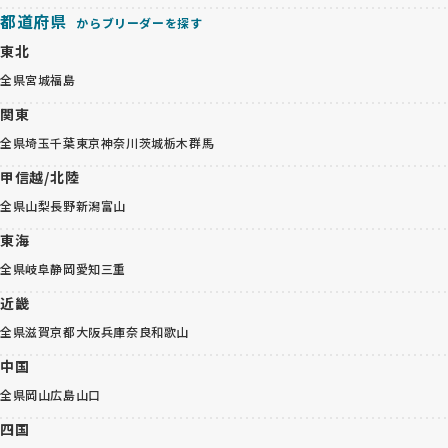
都道府県
からブリーダーを探す
東北
全県
宮城
福島
関東
全県
埼玉
千葉
東京
神奈川
茨城
栃木
群馬
甲信越/北陸
全県
山梨
長野
新潟
富山
東海
全県
岐阜
静岡
愛知
三重
近畿
全県
滋賀
京都
大阪
兵庫
奈良
和歌山
中国
全県
岡山
広島
山口
四国