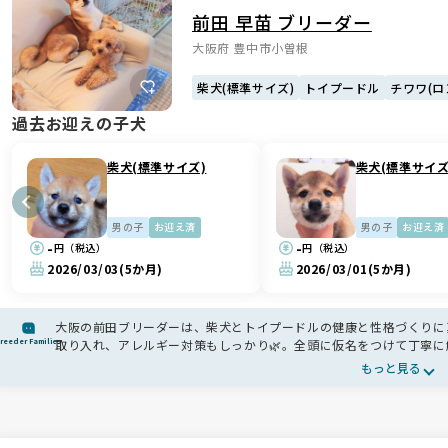
前田 早苗 ブリーダー
大阪府 豊中市小曽根
柴犬(標準サイズ)
トイプードル
チワワ(ロ
過去お迎えの子犬
柴犬(標準サイズ)
柴犬(標準サイズ
男の子
お迎え済
男の子
お迎え済
-
-
円（税込）
円（税込）
2026/03/03
(5か月)
2026/03/01
(5か月)
大阪の前田ブリーダーは、柴犬とトイプードルの健康と性格づくりに
reeder Families
取り入れ、アレルギー対策もしっかり🌿。全頭に仮名をつけて丁寧に
も365日相談できるので、初めての方も安心です🌸
もっと見る