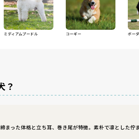
ミディアムプードル
コーギー
ボー
犬？
き締まった体格と立ち耳、巻き尾が特徴。素朴で凛とした佇