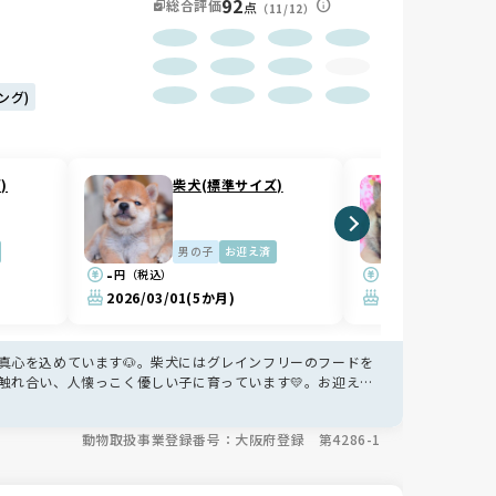
92
総合評価
点
（11/12）
ング)
)
柴犬(標準サイズ)
柴犬(
男の子
お迎え済
女の子
-
-
円（税込）
円（税込）
2026/03/01
(5か月)
2026/03/03
(5か
真心を込めています🐶。柴犬にはグレインフリーのフードを
触れ合い、人懐っこく優しい子に育っています💛。お迎え後
動物取扱事業登録番号：大阪府登録 第4286-1