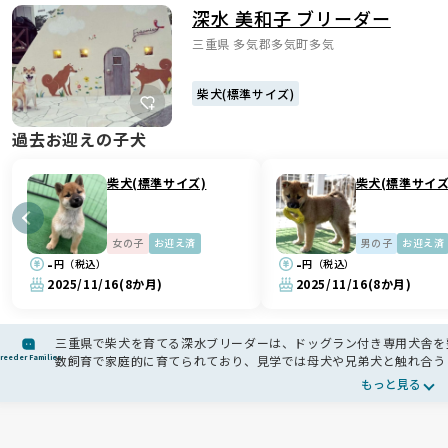
深水 美和子 ブリーダー
三重県 多気郡多気町多気
柴犬(標準サイズ)
過去お迎えの子犬
柴犬(標準サイズ)
柴犬(標準サイズ
女の子
お迎え済
男の子
お迎え済
-
-
円（税込）
円（税込）
2025/11/16
(8か月)
2025/11/16
(8か月)
三重県で柴犬を育てる深水ブリーダーは、ドッグラン付き専用犬舎を
reeder Families
数飼育で家庭的に育てられており、見学では母犬や兄弟犬と触れ合う
繁殖はせず、健全な柴犬の血統維持を目指しています🐾
もっと見る