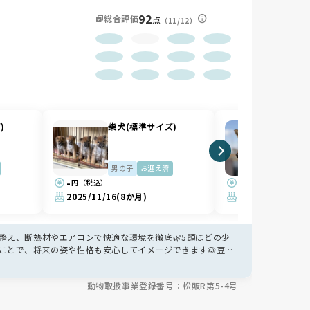
92
総合評価
点
（11/12）
)
柴犬(標準サイズ)
柴犬(
男の子
お迎え済
女の子
-
-
円（税込）
円（税込）
2025/11/16
(8か月)
2025/11/16
(8か
整え、断熱材やエアコンで快適な環境を徹底🌿5頭ほどの少
ことで、将来の姿や性格も安心してイメージできます🐶豆柴
動物取扱事業登録番号：松販R第5-4号