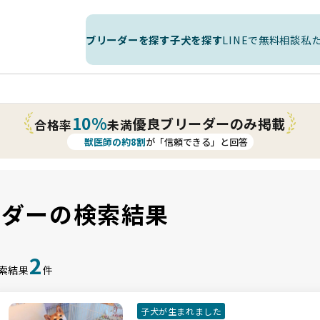
ブリーダーを探す
子犬を探す
LINEで無料相談
私
10%
優良ブリーダーのみ掲載
合格率
未満
獣医師の約8割
が「信頼できる」と回答
ーダーの検索結果
2
索結果
件
子犬が生まれました