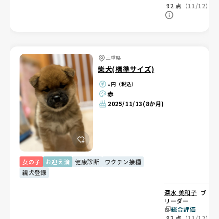
92
点
（11/12）
三重県
柴犬(標準サイズ)
-
円（税込）
赤
2025/11/13
(8か月)
女の子
お迎え済
健康診断
ワクチン接種
親犬登録
深水 美和子
ブ
リーダー
総合評価
92
点
（11/12）