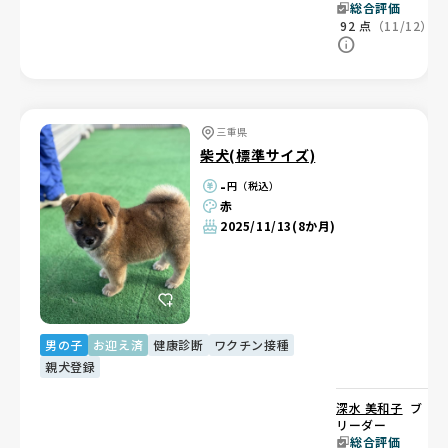
総合評価
92
点
（11/12）
三重県
柴犬(標準サイズ)
-
円（税込）
赤
2025/11/13
(8か月)
男の子
お迎え済
健康診断
ワクチン接種
親犬登録
深水 美和子
ブ
リーダー
総合評価