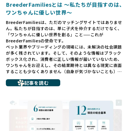
BreederFamiliesとは 〜私たちが目指すのは、
ワンちゃんに優しい世界〜
BreederFamiliesは、ただのマッチングサイトではありませ
ん。私たちが目指すのは、単に子犬を仲介するだけでなく、
「ワンちゃんに優しい世界を創る」こと——これが
BreederFamiliesの使命です。
ペット業界やブリーディングの現場には、未解決の社会課題
が多く残されています。そして、そのような情報はブラック
ボックス化され、消費者に正しい情報が届いていないため、
ワンちゃんをお迎えし、その結果期待とは異なる現実に直面
することも少なくありません（自身が気づかないことも）。
たとえば、ペットショップで購入した子犬が劣悪な環境で育
記事を読む
ち、健康面や社会性に問題を抱えていたり、またブリーダー
サイトで子犬だけを可愛く掲載されているものの、裏側では
親犬が乱繁殖によって体力を削られ、苦しい環境で過ごして
いるというケースもあります。こうした問題は、消費者にと
っても大きな負担であり、ワンちゃん自身にとっても非常に
望ましくない環境です。
だからこそ、私たちは正しい情報と安心して選べる場所を提
供すべきだと考えています。BreederFamiliesでは、ワンち