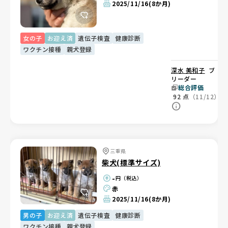
2025/11/16
(8か月)
女の子
お迎え済
遺伝子検査
健康診断
ワクチン接種
親犬登録
深水 美和子
ブ
リーダー
総合評価
92
点
（11/12）
三重県
柴犬(標準サイズ)
-
円（税込）
赤
2025/11/16
(8か月)
男の子
お迎え済
遺伝子検査
健康診断
ワクチン接種
親犬登録