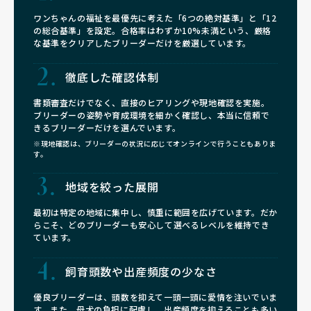
ワンちゃんの福祉を最優先に考えた「6つの絶対基準」と「12
の総合基準」を設定。合格率はわずか10%未満という、厳格
な基準をクリアしたブリーダーだけを厳選しています。
徹底した確認体制
書類審査だけでなく、直接のヒアリングや現地確認を実施。
ブリーダーの姿勢や育成環境を細かく確認し、本当に信頼で
きるブリーダーだけを選んでいます。
※現地確認は、ブリーダーの状況に応じてオンラインで行うこともありま
す。
地域を絞った展開
最初は特定の地域に集中し、慎重に範囲を広げています。だか
らこそ、どのブリーダーも安心して選べるレベルを維持でき
ています。
飼育頭数や
出産頻度の少なさ
優良ブリーダーは、頭数を抑えて一頭一頭に愛情を注いでいま
す。また、母犬の負担に配慮し、出産頻度を抑えることも多い