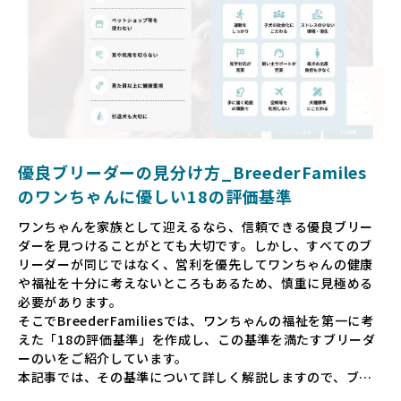
ゃんを家族のように愛する「優良ブリーダー」のみを独自の
厳しい基準で厳選し、その評価基準や評価結果をオープンに
しています。これにより、消費者の皆様が安心して子犬やブ
リーダーを選べる環境を整えています。
そして、消費者の皆様が正しい情報をもとに優良ブリーダー
を求めることで、ワンちゃんを家族のように愛する優良ブリ
ーダーが増え、営利優先の「悪徳ブリーダー」が自然と淘汰
される社会を目指しています。目の前の子犬だけでなく、親
犬や引退犬も大切にされる環境を作り上げ、すべてのワンち
優良ブリーダーの見分け方_BreederFamiles
ゃんに優しい世界を築いていきたいと考えています。
のワンちゃんに優しい18の評価基準
ペットショップでの生体販売では、ワンちゃんが健やかに成
ワンちゃんを家族として迎えるなら、信頼できる優良ブリー
長するための環境が十分に整っていない場合が多く、販売ま
ダーを見つけることがとても大切です。しかし、すべてのブ
での間に過密な環境や長距離移動のストレスを受けることが
リーダーが同じではなく、営利を優先してワンちゃんの健康
少なくありません。このような環境は、健康リスクや社会性
や福祉を十分に考えないところもあるため、慎重に見極める
の問題につながりやすく、ワンちゃんにとっても望ましいと
必要があります。
は言えません。
そこでBreederFamiliesでは、ワンちゃんの福祉を第一に考
こうした背景から、BreederFamiliesはペットショップを介
えた「18の評価基準」を作成し、この基準を満たすブリーダ
さない直接販売を採用するとともに、ペットオークションや
ーのいをご紹介しています。
ペットショップを利用するブリーダーの掲載も行ってしませ
本記事では、その基準について詳しく解説しますので、ブリ
ん。
ーダー選びの参考にしていただければ幸いです。
ペットショップを避けた方がいい理由の詳細はこちら