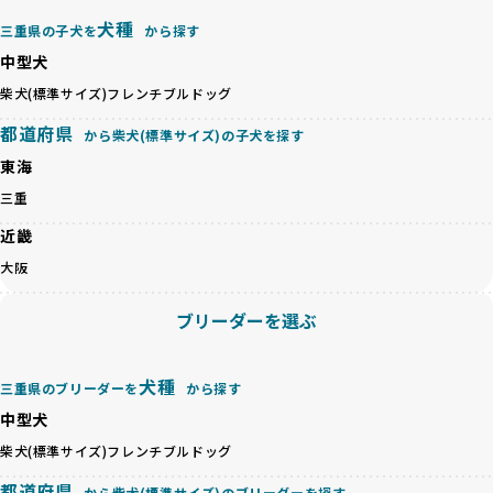
ックス犬は成長後の性格や体格が予測しづらく、飼い主が期
これらの基準により、ワンちゃんの健全な成長と動物福祉に
待する理想と現実が大きく異なることも少なくありません。
犬種
基づいた責任あるブリーディングを確保しています。
三重県の子犬を
から探す
優良ブリーダーは、犬種ごとの遺伝的特徴を守り、安定した
さらに、健康管理、社会性の育成、遺伝子検査、食事や運動
中型犬
健康と性格を次世代に引き継ぐために、ミックス犬の繁殖を
の質など、ワンちゃんの心身に配慮した飼育環境が整ってい
避けます。無計画な交配がもたらすリスクを理解し、飼い主
柴犬(標準サイズ)
フレンチブルドッグ
るかを評価する12項目の総合基準を設けています。これによ
への十分な説明とアフターフォローを確保できる範囲での繁
り、より高い基準をクリアしたブリーダーだけを厳選してい
都道府県
から柴犬(標準サイズ)の子犬を探す
殖を徹底しているのです。
ます。
一方、営利優先ブリーダーは流行や需要に応じて安易にミッ
東海
その結果、合格率10%未満という厳しい基準をクリアした優
クス犬を繁殖し、健康管理や飼い主への配慮が不十分なこと
良ブリーダーのみが登録されています。
三重
が多く見受けられます。場合によっては、チワワ×ハスキー
BreederFamiliesでは、法令に準拠するだけでなく、ワンち
等体格の異なるリスクの高い交配を行うこともあります。
近畿
ゃんを家族のように愛するという理念を共有するブリーダー
「ミックス犬を繁殖しない」の詳細はこちら
のみを厳選しています。これにより、ユーザーの皆さんに安
大阪
心して選べる選択肢を提供しています。
ペットショップやペットオークションは、流通過程でワンち
「BreederFamilesのワンちゃんに優しい18の評価基準」は
ブリーダーを選ぶ
ゃんが長時間の輸送を強いられたり、狭いケージに閉じ込め
こちら
られるなど、心身に大きな負担がかかります。このような環
境は、ストレスや感染リスクを増大させるだけでなく、ワン
BreederFamiliesでは、すべてのブリーダーを書類審査、直
犬種
三重県のブリーダーを
から探す
ちゃんの社会性や基本的なしつけにも悪影響を与える可能性
接のヒアリング、現地確認を通じて厳しく評価しています。
があります。
中型犬
このプロセスにより、育成環境や健康管理だけでなく、ブリ
優良ブリーダーは、ワンちゃんの健康と幸せを第一に考え、
ーダー自身の理念や姿勢までも丁寧に確認しています。
柴犬(標準サイズ)
フレンチブルドッグ
ペットショップやオークションを介さずに直接飼い主に渡す
さらに、こうした評価結果は透明性を持って公開されている
ことを大切にしています。また、彼らはお迎え先を自身で確
都道府県
ため、どのブリーダーを選んでも安心して子犬をお迎えいた
から柴犬(標準サイズ)のブリーダーを探す