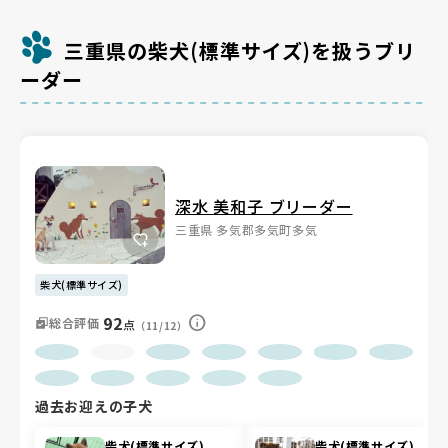
三重県の柴犬(標準サイズ)を扱うブリ
ーダー
深水 美和子 ブリーダー
三重県 多気郡多気町多気
柴犬(標準サイズ)
92
総合評価
点
（11/12）
過去お迎えの子犬
柴犬(標準サイズ)
柴犬(標準サイズ)