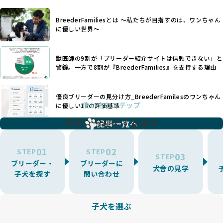
リスクや性格特性が存在します。
えずに大量繁殖が行われ、親犬が心身ともに疲弊するケース
たとえば、パグは呼吸器系のトラブルを抱えやすく、ラブラ
が見られます。さらに、コストカットのために食事を減らし
BreederFamiliesとは 〜私たちが目指すのは、ワンちゃん
ドール・レトリバーには股関節形成不全への注意が必要で
たり、栄養のない食事を与える、適切な健康管理が行われな
に優しい世界〜
す。このような犬種ごとの違いを熟知し、適切なケアを提供
いなど、ワンちゃんの健康と福祉が犠牲にされることも少な
できるかどうかは、ブリーダーの専門性に大きく関わりま
くありません。
す。
獣医師の9割が「ブリーダー紹介サイトは信頼できない」と
また、健康リスクが予測しづらいミックス犬の繁殖や、愛情
優良ブリーダーは、少数の犬種（一般的に3種以内）に絞って
警鐘。一方で8割が『BreederFamilies』を支持する理由
が行き届かない多頭飼育等も問題です。これらのブリーディ
繁殖を行い、各犬種の特徴を熟知しています。これにより、
ング手法は、ワンちゃんの福祉を無視し、利益のみを追求す
犬種ごとの健康管理や繁殖において質の高いケアを提供する
るブリーダーによるものが多く、消費者にとっても深刻な課
優良ブリーダーの見分け方_BreederFamilesのワンちゃん
ことが可能です。
題となっています。
使い方のステップ
に優しい18の評価基準
一方、営利優先ブリーダーは流行や需要に応じて扱う犬種を
BreederFamiliesでは、こうしたワンちゃんに優しくないブ
増やす傾向があり、犬種ごとに異なる健康問題や適切な育成
子犬をお迎えするまで
リーディングをなくすため、すべてのワンちゃんを家族のよ
記事一覧へ
環境を十分に考慮しない場合があります。こうしたブリーダ
うに大切に飼育・繁殖を行っている「優良ブリーダー」のみ
ーでは、ワンちゃんが適切なケアを受けられず、健康を損ね
を厳選しています。
01
02
たりストレスを抱えたりするリスクが高まります。
STEP
STEP
03
STEP
「少数の犬種に集中」の詳細はこちら
ブリーダー・
ブリーダーに
BreederFamiliesでは、アニマルウェルフェアを最優先に考
犬舎の見学
子犬を探す
問い合わせ
えた6つの絶対基準と12の総合基準を設定しています。これに
近年、ミックス犬はユニークな見た目や性格で人気がありま
より、ワンちゃんが心身ともに健やかに過ごせる環境で育つ
すが、無計画な交配には健康リスクが伴います。異なる犬種
ことを徹底しています。
の特徴を持つことで予測しにくい健康問題が発生する可能性
子犬を選ぶ
BreederFamiliesでは、以下の6項目を必須条件とし、これら
が高く、診断や治療も複雑化する場合があります。また、ミ
を満たすブリーダーのみを選定しています：