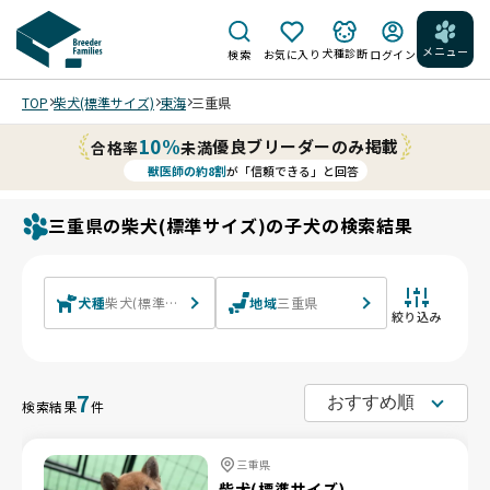
メニュー
犬種診断
検索
お気に入り
ログイン
TOP
柴犬(標準サイズ)
東海
三重県
10%
優良ブリーダーのみ掲載
合格率
未満
獣医師の約8割
が「信頼できる」と回答
三重県の柴犬(標準サイズ)の子犬の検索結果
犬種
柴犬(標準サイズ)
地域
三重県
絞り込み
7
検索結果
件
三重県
柴犬(標準サイズ)