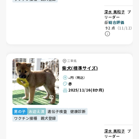
深水 美和子
ブ
リーダー
総合評価
92
点
（11/12）
三重県
柴犬(標準サイズ)
-
円（税込）
赤
2025/11/16
(8か月)
男の子
お迎え済
遺伝子検査
健康診断
ワクチン接種
親犬登録
深水 美和子
ブ
リーダー