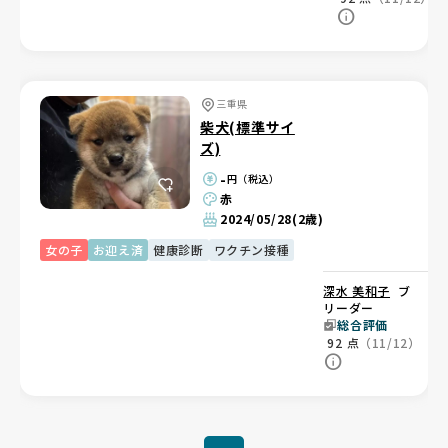
三重県
柴犬(標準サイ
ズ)
-
円（税込）
赤
2024/05/28
(2歳)
女の子
お迎え済
健康診断
ワクチン接種
深水 美和子
ブ
リーダー
総合評価
92
点
（11/12）