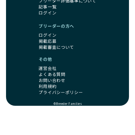
ブリーダー評価基準について
健康を最優先に考えています。特に小さいワンちゃんやレア
BreederFamiliesに登録されているブリーダーは、子犬が心
記事一覧
カラーの子犬を販売する場合は、健康リスクを十分に理解
身ともに健康に育つための環境づくりに全力を注いでいま
ログイン
し、飼い主にそのリスクについて丁寧に説明しています。食
す。
事管理もしっかり行い、成長に必要な栄養を確保するなど、
遺伝的なリスクを最小限に抑えた繁殖計画、栄養バランスが
ブリーダーの方へ
ワンちゃんの健康を第一にした繁殖を心がけています。
考えられた食事、子犬がのびのびと動ける適度な運動環境、
「見た目以上に健康重視」の詳細はこちら
ログイン
さらに獣医師と連携した健康管理まで徹底しています。
掲載応募
その結果、BreederFamiliesを通じてお迎えする子犬は、元
引退犬とは、繁殖期を終えたワンちゃんたちのことを指しま
掲載審査について
気で健康なスタートを切れることが大きな魅力です。
す。
子犬の社会性は、家庭でのしつけをスムーズにする重要なポ
その他
優良ブリーダーは、引退犬も家族の一員として、彼らの幸せ
イントです。BreederFamiliesのブリーダーは、母犬や兄弟
を願っています。よって、引退後も自宅で飼育を続けるか、
犬、人との触れ合いの時間をしっかり確保し、子犬が自然に
運営会社
信頼できる相手に譲渡するなど、ワンちゃんが幸せに暮らせ
コミュニケーション能力を身につけられるよう育てていま
よくある質問
るように配慮します。
す。
お問い合わせ
一方、営利優先ブリーダーは引退犬を「コスト」として考
利用規約
家庭に迎えたその日から、すでに社会性の基盤ができている
え、早く手放すことを考えます。場合によっては、悪徳保護
プライバシーポリシー
ため、新しい環境にもスムーズに適応できます。
団体に引き渡されることもあり、ワンちゃんの生活が不安定
これにより、飼い主さんにとっても安心してスタートできる
になる可能性が高まります。
©Breeder Families
でしょう。
引退犬に対する扱いがどうなっているかも、優良ブリーダー
BreederFamiliesのブリーダーは、犬種に関する豊富な知識
を見分けるポイントとなります。
と経験を持っています。そのため、子犬を迎えた後の健康管
「引退犬も大切に」の詳細はこちら
理やしつけ、生活スタイルに合わせた育て方について、丁寧
なアドバイスを受けられます。「この犬種ならではの特徴