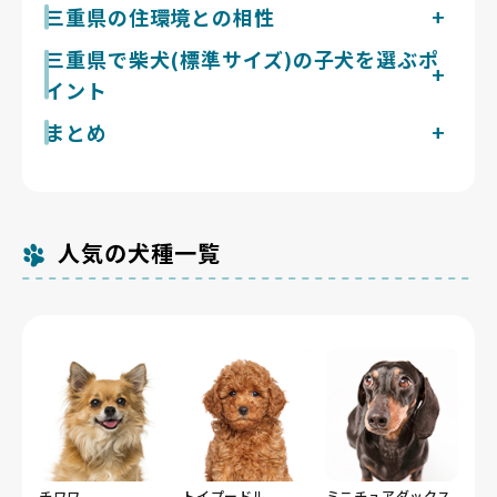
柴犬（標準サイズ）は成犬でオス9〜12kg・メス7〜
三重県の住環境との相性
9kg前後、体高35〜41cmほどに育つ中型犬です。見た
三重県は冬に鈴鹿山脈から「鈴鹿おろし」と呼ばれる乾
三重県で柴犬(標準サイズ)の子犬を選ぶポ
目以上に運動欲求が強く、1日2回20〜30分程度の散歩
いた季節風が吹き抜け、山地部や盆地部では冷え込みが
でしっかり発散させると落ち着いて暮らせます。被毛は
イント
強まります。ダブルコートの柴犬は寒さに強く、この時
ダブルコートで、春と秋の換毛期にはまとまった量の抜
期でも散歩を嫌がりにくい体質です。一方で伊勢平野な
け毛が出るため、こまめなブラッシングが欠かせませ
まとめ
三重県で掲載中の柴犬(標準サイズ)のブリーダー
ど沿岸部は夏に蒸し暑くなるため、換毛期の手入れと日
ん。警戒心が強く、物音や来客に反応して吠えやすい面
現在1件です。Breeder Familiesでは「6つの絶対基
中の水分補給には注意が必要です。五桂池ふるさと村に
もある犬種なので、子犬期からの社会化と一貫したしつ
三重県の柴犬の子犬探しは、見た目や流行に流されず、
準」と「12の総合基準」を設け、合格率10%未満の審
隣接するdog park sig & graceのような広いドッグラ
けが暮らしやすさにつながります。
健康と自然な姿を大切にするブリーダーが掲載されてい
査を通過したブリーダーだけを掲載しています。三重県
ンもあり、運動欲求の高い柴犬が体を動かす場としても
るBreeder Familiesから始めましょう。
の掲載数が多くないのは、親犬の飼育環境や出産頻度ま
向いています。
人気の犬種一覧
で確認したうえで厳選しているためです。三重県内には
犬猫等販売業の登録が354件（令和5年4月1日現在）あ
りますが、そのなかで基準を満たして掲載しているのは
この件数にとどまります。
チワワ
トイプードル
ミニチュアダックス