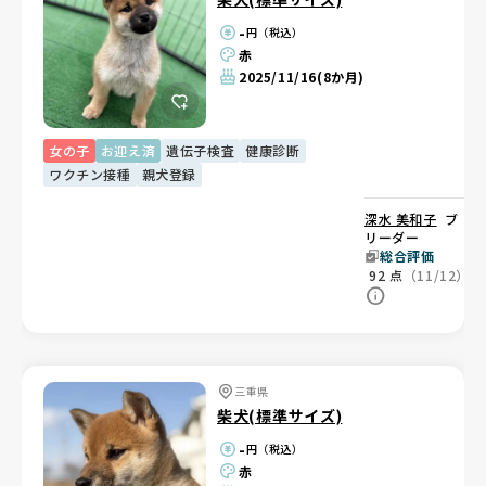
-
円（税込）
赤
2025/11/16
(8か月)
女の子
お迎え済
遺伝子検査
健康診断
ワクチン接種
親犬登録
深水 美和子
ブ
リーダー
総合評価
92
点
（11/12）
三重県
柴犬(標準サイズ)
-
円（税込）
赤