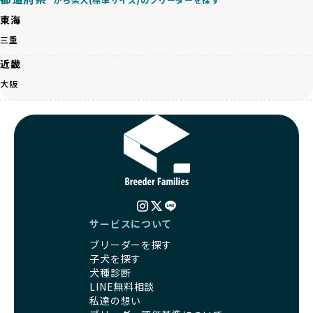
認し、ワンちゃんが安心して暮らせる環境を整えるために直
だけます。
東海
接の引き渡しを基本とします。
徹底した透明性こそが、BreederFamiliesの大きな特徴で
一方で、営利優先ブリーダーは、広範囲に販売するためにペ
三重
す。
ットショップやオークションを活用し、子犬の心身への影響
近畿
を軽視しがちです。
BreederFamiliesは、ペット業界が抱える命の大量生産・大
「ペットショップ等を使わない」の詳細はこちら
大阪
量販売、負担の大きい流通構造、劣悪な飼育環境といった課
題に真摯に向き合っています。優良ブリーダーとの直接取引
近年、「小さくて可愛い」「珍しい毛色」という見た目の特
を促進することで、無駄な命の消費を減らし、命を大切にす
徴が人気を集め、高値で取引されることが多くなっていま
る社会の実現を目指しています。
す。しかし、こうした特徴には健康リスクが伴う場合が少な
さらに、売上の一部を保護団体や保護団体を支援する公益法
くありません。極小サイズは骨や心臓に負担がかかりやす
人へ寄付しています。多くのペット販売業者が、動物福祉へ
く、レアカラーには遺伝疾患のリスクが高まることがありま
の取り組みが不十分であることを理由に寄付を断られる中、
す。
BreederFamiliesはその姿勢が評価され、寄付が実現してい
営利優先ブリーダーは、このような流行や需要に応じて無理
ます。この活動により、保護が必要なワンちゃんの救済や保
な繁殖を行いがちです。小柄な母犬を繁殖に多用して体に負
護活動の支援にも貢献しています。
サービスについて
担をかけたり、子犬を小さく見せるために食事を減らすな
BreederFamiliesのこうした取り組みは、目の前の子犬だけ
ブリーダーを探す
ど、健康を犠牲にした管理がされることもあります。このよ
でなく、すべてのワンちゃんに優しい未来を創るための大き
子犬を探す
うな方法では、ワンちゃんの免疫力や体力が低下し、飼い主
な一歩です。ユーザーの皆さんがBreederFamiliesを通じて
犬種診断
にとっても将来的な医療費やケアの負担が増える恐れがあり
子犬をお迎えすることで、こうした社会貢献活動を間接的に
LINE無料相談
ます。
支えることができます。
私達の想い
優良ブリーダーは、こうした流行に流されず、ワンちゃんの