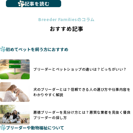
記事を読む
トイプードルやコーギーなどの犬種では、見た目のためだけ
多くのブリーダーサイトでは、掲載するブリーダーの審査が
に断尾（しっぽを切る）や断耳（耳を切る）が行われている
法令レベルの最低基準にとどまっていることが問題です。こ
Breeder Familiesのコラム
ことがあります。
の法令レベルの基準はブリーディング環境の最低限を定める
おすすめ記事
これは痛みを伴う処置で、ワンちゃんの身体的な負担が大き
ものに過ぎず、ワンちゃんの心身の福祉やブリーダーの責任
く、慢性的な痛みや不安感を引き起こす可能性もあります。
ある姿勢を十分に保障するものではありません。そのため、
また、しっぽや耳はワンちゃんの重要なコミュニケーション
厳格なチェックを経ていないブリーダーが掲載されることも
手段でもあるため、切断されることで他の犬や人間との意思
初めてペットを飼う方におすすめ
少なくなく、消費者にとって選択の判断が難しい現状があり
疎通が難しくなることもあります。
ます。
ヨーロッパ諸国ではこうした処置が禁止されている一方で、
さらに、書類審査のみで掲載が許可されるサイトが多く、実
日本ではいまだ行われる場合があります。
際の飼育環境やブリーダーの姿勢が見えにくい点も課題で
ブリーダーとペットショップの違いは？どっちがいい？
優良ブリーダーは動物福祉を優先し、ワンちゃんの自然な姿
す。こうしたサイトでは、ブリーダーが記載する情報が主で
を大切にするため断尾・断耳を行いません。
あり、実際の現場や日々のケアの状況がわからないため、営
一方、営利優先ブリーダーでは「見た目が良く売れやすい」
利優先の「悪徳ブリーダー」が含まれるリスクが高まりま
犬のブリーダーとは？信頼できる人の選び方や仕事内容を
ことを理由に断尾や断耳を行うことがあり、中には麻酔なし
す。
わかりやすく解説
で処置するケースも見受けられます。
BreederFamiliesでは、ワンちゃんを大切にする「優良ブリ
「耳やしっぽを切らない」詳細はこちら
ーダー」のみを紹介するために、法令を超えた独自の基準を
設け、ブリーダーの理念や飼育環境の厳格なチェックを行っ
悪徳ブリーダーを見分け方とは？悪質な業者を見抜く優良
犬種ごとに異なる健康リスクや育て方のポイントを理解し、
ブリーダーの探し方
ています。
適切に対応するためには、深い知識と豊富な経験が欠かせま
ブリーダーや動物福祉について
せん。現在、犬種は200種類以上あり、それぞれに特有の健康
一部の営利優先のブリーディングでは、母犬の出産負担を考