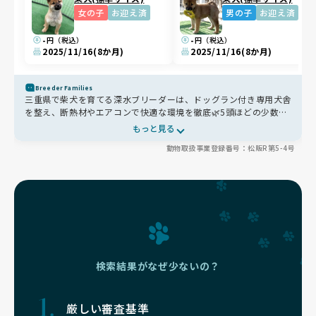
女の子
お迎え済
男の子
お迎え済
-
-
円（税込）
円（税込）
2025/11/16
(8か月)
2025/11/16
(8か月)
Breeder Families
三重県で柴犬を育てる深水ブリーダーは、ドッグラン付き専用犬舎
を整え、断熱材やエアコンで快適な環境を徹底🌿5頭ほどの少数飼
育で家庭的に育てられており、見学では母犬や兄弟犬と触れ合うこ
もっと見る
とで、将来の姿や性格も安心してイメージできます🐶豆柴繁殖はせ
動物取扱事業登録番号：松販R第5-4号
ず、健全な柴犬の血統維持を目指しています🐾
検索結果がなぜ少ないの？
厳しい審査基準