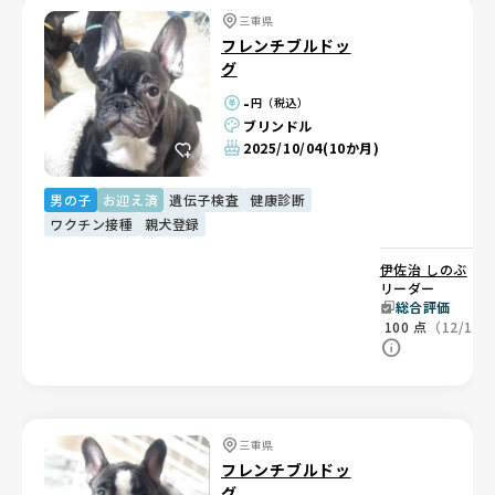
三重県
フレンチブルドッ
グ
-
円（税込）
ブリンドル
2025/10/04
(10か月)
男の子
お迎え済
遺伝子検査
健康診断
ワクチン接種
親犬登録
伊佐治 しのぶ
ブ
リーダー
総合評価
100
点
（12/12
三重県
フレンチブルドッ
グ