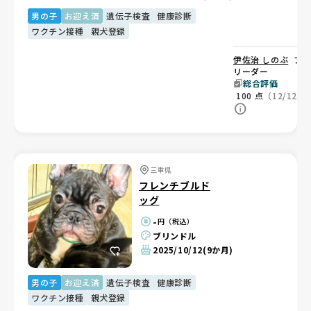
男の子
お迎え済
遺伝子検査
健康診断
ワクチン接種
親犬登録
伊佐治 しのぶ
ブ
リーダー
総合評価
100
点
（12/12）
三重県
フレンチブルド
ッグ
-
円（税込）
ブリンドル
2025/10/12
(9か月)
男の子
お迎え済
遺伝子検査
健康診断
ワクチン接種
親犬登録