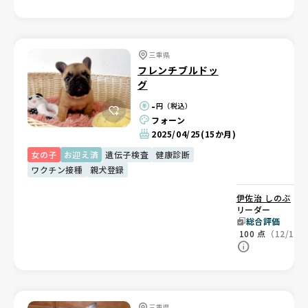
三重県
フレンチブルドッ
グ
-
円（税込）
フォーン
2025/04/25
(15か月)
女の子
お迎え済
遺伝子検査
健康診断
ワクチン接種
親犬登録
伊佐治 しのぶ
ブ
リーダー
総合評価
100
点
（12/12
三重県