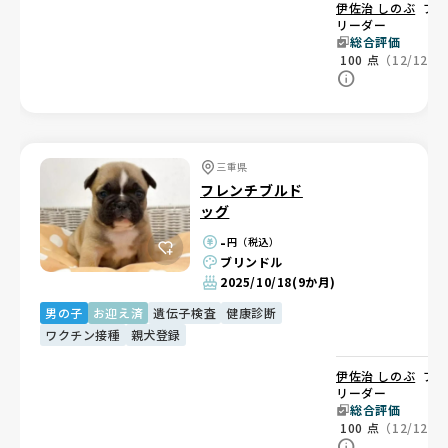
伊佐治 しのぶ
ブ
リーダー
総合評価
100
点
（12/12）
三重県
フレンチブルド
ッグ
-
円（税込）
ブリンドル
2025/10/18
(9か月)
男の子
お迎え済
遺伝子検査
健康診断
ワクチン接種
親犬登録
伊佐治 しのぶ
ブ
リーダー
総合評価
100
点
（12/12）