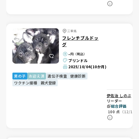
三重県
フレンチブルドッ
グ
-
円（税込）
ブリンドル
2025/10/04
(10か月)
男の子
お迎え済
遺伝子検査
健康診断
ワクチン接種
親犬登録
伊佐治 しのぶ
ブ
リーダー
総合評価
100
点
（12/12