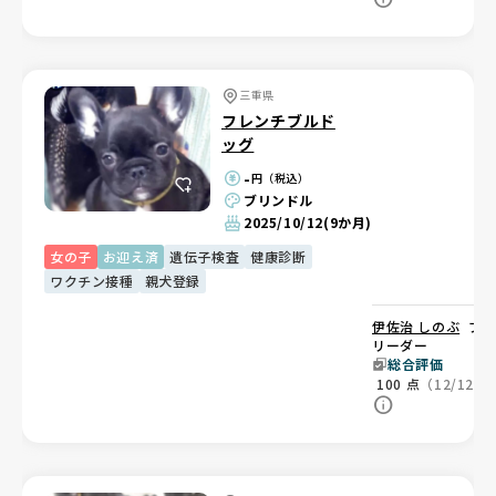
三重県
フレンチブルド
ッグ
-
円（税込）
ブリンドル
2025/10/12
(9か月)
女の子
お迎え済
遺伝子検査
健康診断
ワクチン接種
親犬登録
伊佐治 しのぶ
ブ
リーダー
総合評価
100
点
（12/12）