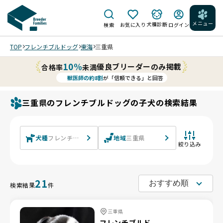
メニュー
犬種診断
検索
お気に入り
ログイン
TOP
フレンチブルドッグ
東海
三重県
10%
優良ブリーダーのみ掲載
合格率
未満
獣医師の約8割
が「信頼できる」と回答
三重県のフレンチブルドッグの子犬の検索結果
犬種
フレンチブルドッグ
地域
三重県
絞り込み
21
検索結果
件
三重県
フレンチブルド