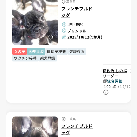
三重県
フレンチブルド
ッグ
-
円（税込）
ブリンドル
2025/10/12
(9か月)
女の子
お迎え済
遺伝子検査
健康診断
ワクチン接種
親犬登録
伊佐治 しのぶ
ブ
リーダー
総合評価
100
点
（12/12）
三重県
フレンチブルド
ッグ