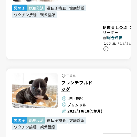
男の子
お迎え済
遺伝子検査
健康診断
ワクチン接種
親犬登録
伊佐治 しのぶ
ブ
リーダー
総合評価
100
点
（12/12）
三重県
フレンチブルド
ッグ
-
円（税込）
ブリンドル
2025/10/18
(9か月)
男の子
お迎え済
遺伝子検査
健康診断
ワクチン接種
親犬登録