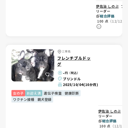
伊佐治 しのぶ
ブ
リーダー
総合評価
100
点
（12/12）
三重県
フレンチブルドッ
グ
-
円（税込）
ブリンドル
2025/10/04
(10か月)
女の子
お迎え済
遺伝子検査
健康診断
ワクチン接種
親犬登録
伊佐治 しのぶ
ブ
リーダー
総合評価
100
点
（12/12