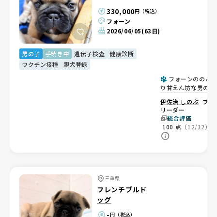
330,000
円（税込）
フォーン
2026/06/05
(63日)
男の子
手続き中
遺伝子検査
健康診断
ワクチン接種
親犬登録
フォーンののん
り甘えん坊な男の子
🐶
伊佐治 しのぶ
ブ
リーダー
総合評価
100
点
（12/12）
三重県
フレンチブルド
ッグ
-
円（税込）