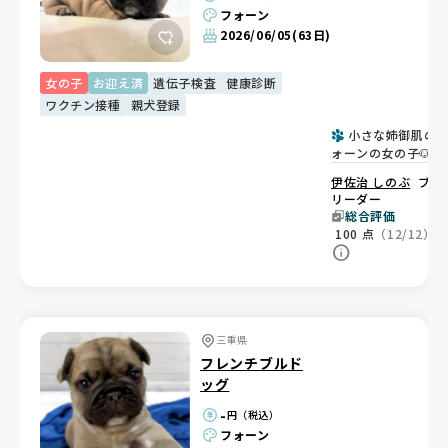
フォーン
2026/06/05
(63日)
女の子
お迎え済
遺伝子検査
健康診断
ワクチン接種
親犬登録
小さな姉御肌の
ォーンの女の子🐶
伊佐治 しのぶ
ブ
リーダー
総合評価
100
点
（12/12）
三重県
フレンチブルド
ッグ
-
円（税込）
フォーン