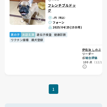
フレンチブルドッ
グ
-
円（税込）
フォーン
2025/04/25
(15か月)
男の子
お迎え済
遺伝子検査
健康診断
ワクチン接種
親犬登録
伊佐治 しのぶ
ブ
リーダー
総合評価
100
点
（12/12
1