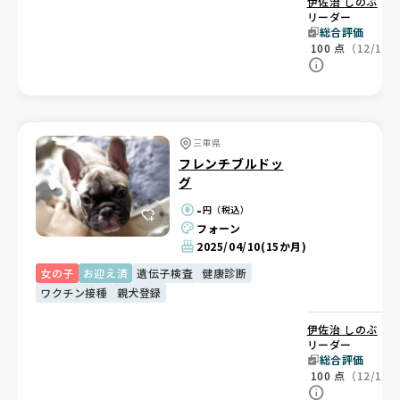
伊佐治 しのぶ
ブ
リーダー
総合評価
100
点
（12/12
三重県
フレンチブルドッ
グ
-
円（税込）
フォーン
2025/04/10
(15か月)
女の子
お迎え済
遺伝子検査
健康診断
ワクチン接種
親犬登録
伊佐治 しのぶ
ブ
リーダー
総合評価
100
点
（12/12