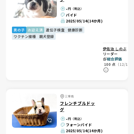
-
円（税込）
パイド
2025/05/14
(14か月)
男の子
お迎え済
遺伝子検査
健康診断
ワクチン接種
親犬登録
伊佐治 しのぶ
ブ
リーダー
総合評価
100
点
（12/12
三重県
フレンチブルドッ
グ
-
円（税込）
フォーンパイド
2025/05/14
(14か月)