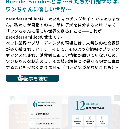
BreederFamiliesとは 〜私たちが目指すのは、
ワンちゃんに優しい世界〜
BreederFamiliesは、ただのマッチングサイトではありませ
ん。私たちが目指すのは、単に子犬を仲介するだけでなく、
「ワンちゃんに優しい世界を創る」こと——これが
BreederFamiliesの使命です。
ペット業界やブリーディングの現場には、未解決の社会課題
が多く残されています。そして、そのような情報はブラック
ボックス化され、消費者に正しい情報が届いていないため、
ワンちゃんをお迎えし、その結果期待とは異なる現実に直面
することも少なくありません（自身が気づかないことも）。
たとえば、ペットショップで購入した子犬が劣悪な環境で育
記事を読む
ち、健康面や社会性に問題を抱えていたり、またブリーダー
サイトで子犬だけを可愛く掲載されているものの、裏側では
親犬が乱繁殖によって体力を削られ、苦しい環境で過ごして
いるというケースもあります。こうした問題は、消費者にと
っても大きな負担であり、ワンちゃん自身にとっても非常に
望ましくない環境です。
だからこそ、私たちは正しい情報と安心して選べる場所を提
供すべきだと考えています。BreederFamiliesでは、ワンち
ゃんを家族のように愛する「優良ブリーダー」のみを独自の