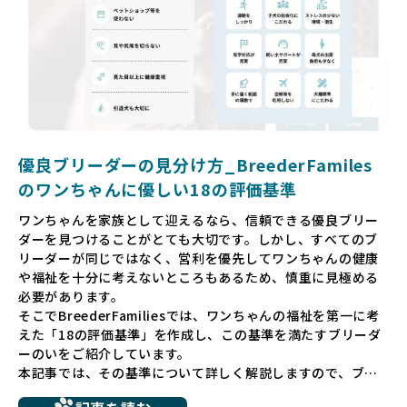
厳しい基準で厳選し、その評価基準や評価結果をオープンに
しています。これにより、消費者の皆様が安心して子犬やブ
リーダーを選べる環境を整えています。
そして、消費者の皆様が正しい情報をもとに優良ブリーダー
を求めることで、ワンちゃんを家族のように愛する優良ブリ
ーダーが増え、営利優先の「悪徳ブリーダー」が自然と淘汰
される社会を目指しています。目の前の子犬だけでなく、親
犬や引退犬も大切にされる環境を作り上げ、すべてのワンち
優良ブリーダーの見分け方_BreederFamiles
ゃんに優しい世界を築いていきたいと考えています。
のワンちゃんに優しい18の評価基準
ペットショップでの生体販売では、ワンちゃんが健やかに成
ワンちゃんを家族として迎えるなら、信頼できる優良ブリー
長するための環境が十分に整っていない場合が多く、販売ま
ダーを見つけることがとても大切です。しかし、すべてのブ
での間に過密な環境や長距離移動のストレスを受けることが
リーダーが同じではなく、営利を優先してワンちゃんの健康
少なくありません。このような環境は、健康リスクや社会性
や福祉を十分に考えないところもあるため、慎重に見極める
の問題につながりやすく、ワンちゃんにとっても望ましいと
必要があります。
は言えません。
そこでBreederFamiliesでは、ワンちゃんの福祉を第一に考
こうした背景から、BreederFamiliesはペットショップを介
えた「18の評価基準」を作成し、この基準を満たすブリーダ
さない直接販売を採用するとともに、ペットオークションや
ーのいをご紹介しています。
ペットショップを利用するブリーダーの掲載も行ってしませ
本記事では、その基準について詳しく解説しますので、ブリ
ん。
ーダー選びの参考にしていただければ幸いです。
ペットショップを避けた方がいい理由の詳細はこちら