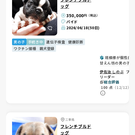
ッグ
350,000
円（税込）
パイド
2026/06/18
(50日)
男の子
手続き中
遺伝子検査
健康診断
ワクチン接種
親犬登録
斑模様が個性的
甘えん坊の男の子🐶
伊佐治 しのぶ
ブ
リーダー
総合評価
100
点
（12/12）
三重県
フレンチブルド
ッグ