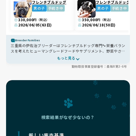
フレンチブルドッグ
フレンチブルドッグ
男の子
手続き中
男の子
手続き中
330,000
350,000
円（税込）
円（税込）
2026/06/05
(63日)
2026/06/18
(50日)
Breeder Families
三重県の伊佐治ブリーダーはフレンチブルドッグ専門🐾栄養バラン
スを考えたヒューマングレードフードやサプリメント、野菜やささ
みのトッピングで健康をサポート。室内ではのびのび自由に過ご
もっと見る
し、成犬は毎日散歩に出かけることで社会性や心の安定を育みます
動物取扱事業登録番号：桑販R第3-6号
🐶さらに子犬は母犬や兄弟犬だけでなく、おばちゃん犬などとも自
然に関わり、犬同士のルールを学びます✨
検索結果がなぜ少ないの？
厳しい審査基準