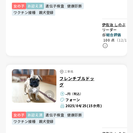
女の子
お迎え済
遺伝子検査
健康診断
ワクチン接種
親犬登録
伊佐治 しのぶ
ブ
リーダー
総合評価
100
点
（12/12
三重県
フレンチブルドッ
グ
-
円（税込）
フォーン
2025/04/25
(15か月)
女の子
お迎え済
遺伝子検査
健康診断
ワクチン接種
親犬登録