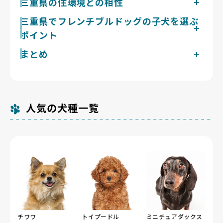
三重県の住環境との相性
35cm前後の中型犬です。がっしりした体つきですが運
三重県は伊勢平野などの沿岸部で夏に熱帯夜が続き、伊
三重県でフレンチブルドッグの子犬を選ぶ
動量はほどほどで、迎えた後は1日2回15〜20分程度の
賀の盆地部では気温が40℃近くまで上がる日もありま
散歩を目安に、無理のない発散を心がけると落ち着いて
ポイント
す。短頭種のフレンチブルドッグは体温調節が苦手なた
暮らせます。被毛はシングルコートで短く、顔や体のし
め、気温の高い時間帯の散歩は避け、室内は冷房で温度
わの間は蒸れやすくこまめな拭き取りが前提です。吠え
まとめ
三重県で掲載中のフレンチブルドッグのブリーダー
を保つことが欠かせません。椎間板や関節への負担を避
る頻度は比較的少ない一方、短頭種特有の呼吸のしづら
現在1件です。Breeder Familiesでは「6つの絶対基
ける観点からも、段差の少ない散歩コースが向いてお
さが見られることもあり、夏場は室温管理と運動量の調
三重県のフレンチブルドッグ探しは、呼吸のしやすさを
準」と「12の総合基準」を設け、合格率10%未満の審
り、鈴鹿PAのPIT SUZUKAのような平坦なドッグラン
整が欠かせません。
重視し、健康と自然な姿を大切にするブリーダーが掲載
査を通過したブリーダーだけを掲載しています。三重県
であれば無理なく体を動かせます。
されているBreeder Familiesから始めましょう。
の掲載数が多くないのは、親犬の飼育環境や出産頻度ま
人気の犬種一覧
で確認したうえで厳選しているためです。三重県内には
犬猫等販売業の登録が354件（令和5年4月1日現在）あ
りますが、そのなかで基準を満たして掲載しているのは
この件数にとどまります。
チワワ
トイプードル
ミニチュアダックス