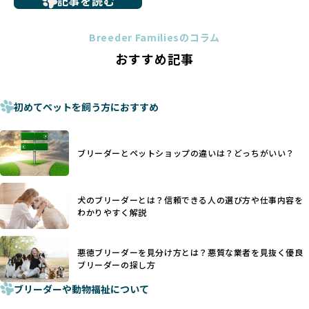
記事を読む
トイプードルやコーギーなどの犬種では、見た目のためだけ
多くのブリーダーサイトでは、掲載するブリーダーの審査が
に断尾（しっぽを切る）や断耳（耳を切る）が行われている
法令レベルの最低基準にとどまっていることが問題です。こ
Breeder Familiesのコラム
ことがあります。
の法令レベルの基準はブリーディング環境の最低限を定める
おすすめ記事
これは痛みを伴う処置で、ワンちゃんの身体的な負担が大き
ものに過ぎず、ワンちゃんの心身の福祉やブリーダーの責任
く、慢性的な痛みや不安感を引き起こす可能性もあります。
ある姿勢を十分に保障するものではありません。そのため、
また、しっぽや耳はワンちゃんの重要なコミュニケーション
厳格なチェックを経ていないブリーダーが掲載されることも
手段でもあるため、切断されることで他の犬や人間との意思
初めてペットを飼う方におすすめ
少なくなく、消費者にとって選択の判断が難しい現状があり
疎通が難しくなることもあります。
ます。
ヨーロッパ諸国ではこうした処置が禁止されている一方で、
さらに、書類審査のみで掲載が許可されるサイトが多く、実
日本ではいまだ行われる場合があります。
際の飼育環境やブリーダーの姿勢が見えにくい点も課題で
ブリーダーとペットショップの違いは？どっちがいい？
優良ブリーダーは動物福祉を優先し、ワンちゃんの自然な姿
す。こうしたサイトでは、ブリーダーが記載する情報が主で
を大切にするため断尾・断耳を行いません。
あり、実際の現場や日々のケアの状況がわからないため、営
一方、営利優先ブリーダーでは「見た目が良く売れやすい」
利優先の「悪徳ブリーダー」が含まれるリスクが高まりま
犬のブリーダーとは？信頼できる人の選び方や仕事内容を
ことを理由に断尾や断耳を行うことがあり、中には麻酔なし
す。
わかりやすく解説
で処置するケースも見受けられます。
BreederFamiliesでは、ワンちゃんを大切にする「優良ブリ
「耳やしっぽを切らない」詳細はこちら
ーダー」のみを紹介するために、法令を超えた独自の基準を
設け、ブリーダーの理念や飼育環境の厳格なチェックを行っ
悪徳ブリーダーを見分け方とは？悪質な業者を見抜く優良
犬種ごとに異なる健康リスクや育て方のポイントを理解し、
ブリーダーの探し方
ています。
適切に対応するためには、深い知識と豊富な経験が欠かせま
ブリーダーや動物福祉について
せん。現在、犬種は200種類以上あり、それぞれに特有の健康
一部の営利優先のブリーディングでは、母犬の出産負担を考
リスクや性格特性が存在します。