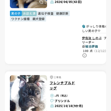
2026/06/05
(63日)
男の子
お迎え済
遺伝子検査
健康診断
ワクチン接種
親犬登録
がっしり体格の
しい男の子💛
伊佐治 しのぶ
ブ
リーダー
総合評価
100
点
（12/12）
三重県
フレンチブルド
ッグ
-
円（税込）
ブリンドル
2025/10/18
(9か月)