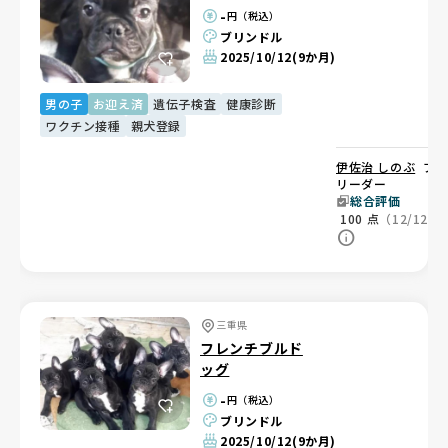
-
円（税込）
ブリンドル
2025/10/12
(9か月)
男の子
お迎え済
遺伝子検査
健康診断
ワクチン接種
親犬登録
伊佐治 しのぶ
ブ
リーダー
総合評価
100
点
（12/12）
三重県
フレンチブルド
ッグ
-
円（税込）
ブリンドル
2025/10/12
(9か月)