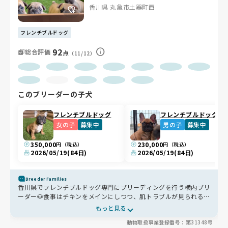
香川県 丸亀市土器町西
フレンチブルドッグ
92
総合評価
点
（11/12）
このブリーダーの子犬
フレンチブルドッグ
フレンチブルドッグ
女の子
募集中
男の子
募集中
350,000
230,000
円（税込）
円（税込）
2026/05/19
(84日)
2026/05/19
(84日)
Breeder Families
香川県でフレンチブルドッグ専門にブリーディングを行う横内ブリ
ーダー🐶食事はチキンをメインにしつつ、肌トラブルが見られる場
合にはフィッシュを取り入れるなど、体調や状態に応じて柔軟に調
もっと見る
整しています🍚自宅敷地内の専用犬舎には広いドッグランを完備
動物取扱事業登録番号：第31348号
し、1日計6時間しっかり運動できる環境です🏠お迎え後の相談や