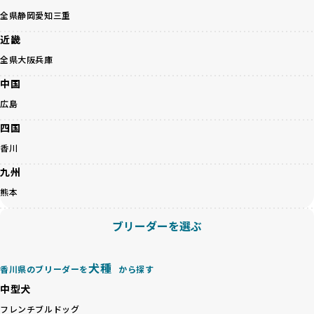
「ミックス犬を繁殖しない」の詳細はこちら
のみを厳選しています。これにより、ユーザーの皆さんに安
全県
静岡
愛知
三重
心して選べる選択肢を提供しています。
ペットショップやペットオークションは、流通過程でワンち
近畿
「BreederFamilesのワンちゃんに優しい18の評価基準」は
ゃんが長時間の輸送を強いられたり、狭いケージに閉じ込め
こちら
全県
大阪
兵庫
られるなど、心身に大きな負担がかかります。このような環
境は、ストレスや感染リスクを増大させるだけでなく、ワン
中国
BreederFamiliesでは、すべてのブリーダーを書類審査、直
ちゃんの社会性や基本的なしつけにも悪影響を与える可能性
接のヒアリング、現地確認を通じて厳しく評価しています。
広島
があります。
このプロセスにより、育成環境や健康管理だけでなく、ブリ
優良ブリーダーは、ワンちゃんの健康と幸せを第一に考え、
四国
ーダー自身の理念や姿勢までも丁寧に確認しています。
ペットショップやオークションを介さずに直接飼い主に渡す
さらに、こうした評価結果は透明性を持って公開されている
香川
ことを大切にしています。また、彼らはお迎え先を自身で確
ため、どのブリーダーを選んでも安心して子犬をお迎えいた
認し、ワンちゃんが安心して暮らせる環境を整えるために直
九州
だけます。
接の引き渡しを基本とします。
徹底した透明性こそが、BreederFamiliesの大きな特徴で
熊本
一方で、営利優先ブリーダーは、広範囲に販売するためにペ
す。
ットショップやオークションを活用し、子犬の心身への影響
ブリーダーを選ぶ
を軽視しがちです。
BreederFamiliesは、ペット業界が抱える命の大量生産・大
「ペットショップ等を使わない」の詳細はこちら
量販売、負担の大きい流通構造、劣悪な飼育環境といった課
題に真摯に向き合っています。優良ブリーダーとの直接取引
犬種
香川県のブリーダーを
から探す
近年、「小さくて可愛い」「珍しい毛色」という見た目の特
を促進することで、無駄な命の消費を減らし、命を大切にす
徴が人気を集め、高値で取引されることが多くなっていま
中型犬
る社会の実現を目指しています。
す。しかし、こうした特徴には健康リスクが伴う場合が少な
さらに、売上の一部を保護団体や保護団体を支援する公益法
フレンチブルドッグ