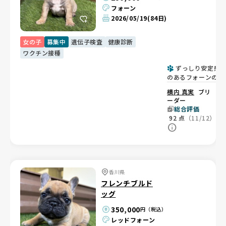
フォーン
2026/05/19
(84日)
女の子
募集中
遺伝子検査
健康診断
ワクチン接種
ずっしり安定感
のあるフォーンの女
の子♡
横内 真実
ブリ
ーダー
総合評価
92
点
（11/12）
香川県
フレンチブルド
ッグ
350,000
円（税込）
レッドフォーン