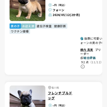
-
円（税込）
フォーン
2026/05/12
(2か月)
男の子
お迎え済
遺伝子検査
健康診断
ワクチン接種
抜群に可愛いフ
ォーンの男の子🐶
横内 真実
ブリ
ーダー
総合評価
92
点
（11/12）
香川県
フレンチブルド
ッグ
-
円（税込）