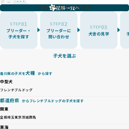
BreederFamiliesでは、こうしたワンちゃんに優しくないブ
増やす傾向があり、犬種ごとに異なる健康問題や適切な育成
子犬をお迎えするまで
リーディングをなくすため、すべてのワンちゃんを家族のよ
記事一覧へ
環境を十分に考慮しない場合があります。こうしたブリーダ
うに大切に飼育・繁殖を行っている「優良ブリーダー」のみ
ーでは、ワンちゃんが適切なケアを受けられず、健康を損ね
を厳選しています。
01
02
たりストレスを抱えたりするリスクが高まります。
STEP
STEP
03
STEP
「少数の犬種に集中」の詳細はこちら
ブリーダー・
ブリーダーに
BreederFamiliesでは、アニマルウェルフェアを最優先に考
犬舎の見学
子犬を探す
問い合わせ
えた6つの絶対基準と12の総合基準を設定しています。これに
近年、ミックス犬はユニークな見た目や性格で人気がありま
より、ワンちゃんが心身ともに健やかに過ごせる環境で育つ
すが、無計画な交配には健康リスクが伴います。異なる犬種
ことを徹底しています。
の特徴を持つことで予測しにくい健康問題が発生する可能性
子犬を選ぶ
BreederFamiliesでは、以下の6項目を必須条件とし、これら
が高く、診断や治療も複雑化する場合があります。また、ミ
を満たすブリーダーのみを選定しています：
ックス犬は成長後の性格や体格が予測しづらく、飼い主が期
これらの基準により、ワンちゃんの健全な成長と動物福祉に
待する理想と現実が大きく異なることも少なくありません。
犬種
基づいた責任あるブリーディングを確保しています。
香川県の子犬を
から探す
優良ブリーダーは、犬種ごとの遺伝的特徴を守り、安定した
さらに、健康管理、社会性の育成、遺伝子検査、食事や運動
中型犬
健康と性格を次世代に引き継ぐために、ミックス犬の繁殖を
の質など、ワンちゃんの心身に配慮した飼育環境が整ってい
避けます。無計画な交配がもたらすリスクを理解し、飼い主
フレンチブルドッグ
るかを評価する12項目の総合基準を設けています。これによ
への十分な説明とアフターフォローを確保できる範囲での繁
り、より高い基準をクリアしたブリーダーだけを厳選してい
都道府県
からフレンチブルドッグの子犬を探す
殖を徹底しているのです。
ます。
一方、営利優先ブリーダーは流行や需要に応じて安易にミッ
関東
その結果、合格率10%未満という厳しい基準をクリアした優
クス犬を繁殖し、健康管理や飼い主への配慮が不十分なこと
良ブリーダーのみが登録されています。
全県
埼玉
東京
茨城
群馬
が多く見受けられます。場合によっては、チワワ×ハスキー
BreederFamiliesでは、法令に準拠するだけでなく、ワンち
等体格の異なるリスクの高い交配を行うこともあります。
東海
ゃんを家族のように愛するという理念を共有するブリーダー