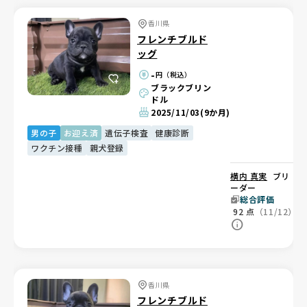
香川県
フレンチブルド
ッグ
-
円（税込）
ブラックブリン
ドル
2025/11/03
(9か月)
男の子
お迎え済
遺伝子検査
健康診断
ワクチン接種
親犬登録
横内 真実
ブリ
ーダー
総合評価
92
点
（11/12）
香川県
フレンチブルド