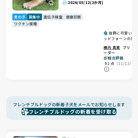
2026/05/12
(2か月)
男の子
募集中
遺伝子検査
健康診断
ワクチン接種
抜群に可愛いレ
ッドフォーンの男
子🐶
横内 真実
ブリ
ーダー
総合評価
92
点
（11/12）
フレンチブルドッグの新着子犬をメールでお知らせします
フレンチブルドッグの新着を受け取る