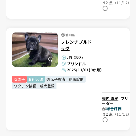
92
点
（11/12）
香川県
フレンチブルド
ッグ
-
円（税込）
ブリンドル
2025/11/03
(9か月)
女の子
お迎え済
遺伝子検査
健康診断
ワクチン接種
親犬登録
横内 真実
ブリ
ーダー
総合評価
92
点
（11/12）