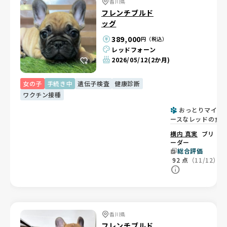
香川県
フレンチブルド
ッグ
389,000
円（税込）
レッドフォーン
2026/05/12
(2か月)
女の子
手続き中
遺伝子検査
健康診断
ワクチン接種
おっとりマイペ
ースなレッドの女
子♡
横内 真実
ブリ
ーダー
総合評価
92
点
（11/12）
香川県
フレンチブルド