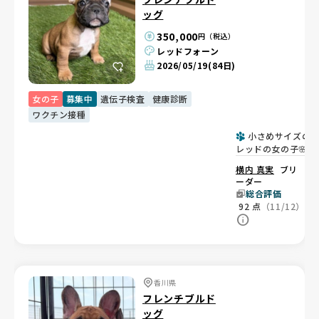
ッグ
350,000
円（税込）
レッドフォーン
2026/05/19
(84日)
女の子
募集中
遺伝子検査
健康診断
ワクチン接種
小さめサイズの
レッドの女の子🌸
横内 真実
ブリ
ーダー
総合評価
92
点
（11/12）
香川県
フレンチブルド
ッグ