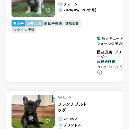
フォーン
2026/05/12
(2か月)
男の子
お迎え済
遺伝子検査
健康診断
ワクチン接種
短足キュートな
フォーンの男の子
横内 真実
ブリ
ーダー
総合評価
92
点
（11/12）
香川県
フレンチブルド
ッグ
-
円（税込）
ブリンドル