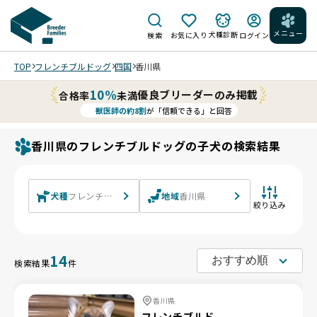
メニュー
犬種診断
検索
お気に入り
ログイン
TOP
フレンチブルドッグ
四国
香川県
10%
優良ブリーダーのみ掲載
合格率
未満
獣医師の約8割
が「信頼できる」と回答
香川県のフレンチブルドッグの子犬の検索結果
犬種
フレンチブルドッグ
地域
香川県
絞り込み
14
検索結果
件
香川県
フレンチブルド