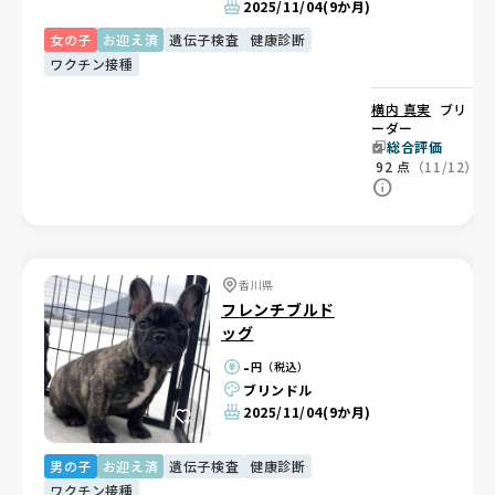
2025/11/04
(9か月)
女の子
お迎え済
遺伝子検査
健康診断
ワクチン接種
横内 真実
ブリ
ーダー
総合評価
92
点
（11/12）
香川県
フレンチブルド
ッグ
-
円（税込）
ブリンドル
2025/11/04
(9か月)
男の子
お迎え済
遺伝子検査
健康診断
ワクチン接種