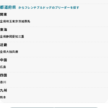
くありません。極小サイズは骨や心臓に負担がかかりやす
人へ寄付しています。多くのペット販売業者が、動物福祉へ
く、レアカラーには遺伝疾患のリスクが高まることがありま
都道府県
の取り組みが不十分であることを理由に寄付を断られる中、
からフレンチブルドッグのブリーダーを探す
す。
BreederFamiliesはその姿勢が評価され、寄付が実現してい
関東
営利優先ブリーダーは、このような流行や需要に応じて無理
ます。この活動により、保護が必要なワンちゃんの救済や保
な繁殖を行いがちです。小柄な母犬を繁殖に多用して体に負
全県
埼玉
東京
茨城
群馬
護活動の支援にも貢献しています。
担をかけたり、子犬を小さく見せるために食事を減らすな
BreederFamiliesのこうした取り組みは、目の前の子犬だけ
東海
ど、健康を犠牲にした管理がされることもあります。このよ
でなく、すべてのワンちゃんに優しい未来を創るための大き
うな方法では、ワンちゃんの免疫力や体力が低下し、飼い主
全県
静岡
愛知
三重
な一歩です。ユーザーの皆さんがBreederFamiliesを通じて
にとっても将来的な医療費やケアの負担が増える恐れがあり
子犬をお迎えすることで、こうした社会貢献活動を間接的に
近畿
ます。
支えることができます。
優良ブリーダーは、こうした流行に流されず、ワンちゃんの
全県
大阪
兵庫
健康を最優先に考えています。特に小さいワンちゃんやレア
BreederFamiliesに登録されているブリーダーは、子犬が心
中国
カラーの子犬を販売する場合は、健康リスクを十分に理解
身ともに健康に育つための環境づくりに全力を注いでいま
し、飼い主にそのリスクについて丁寧に説明しています。食
広島
す。
事管理もしっかり行い、成長に必要な栄養を確保するなど、
遺伝的なリスクを最小限に抑えた繁殖計画、栄養バランスが
四国
ワンちゃんの健康を第一にした繁殖を心がけています。
考えられた食事、子犬がのびのびと動ける適度な運動環境、
「見た目以上に健康重視」の詳細はこちら
香川
さらに獣医師と連携した健康管理まで徹底しています。
その結果、BreederFamiliesを通じてお迎えする子犬は、元
九州
引退犬とは、繁殖期を終えたワンちゃんたちのことを指しま
気で健康なスタートを切れることが大きな魅力です。
す。
熊本
子犬の社会性は、家庭でのしつけをスムーズにする重要なポ
優良ブリーダーは、引退犬も家族の一員として、彼らの幸せ
イントです。BreederFamiliesのブリーダーは、母犬や兄弟
を願っています。よって、引退後も自宅で飼育を続けるか、