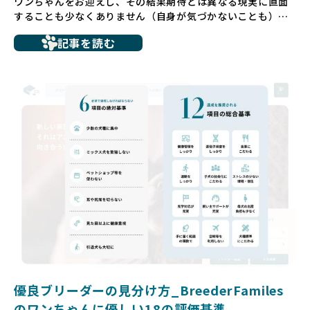
ワンちゃんをお迎えし、その結果期待とは異なる現実に直面
することも少なくありません（自身が気づかないことも）。
たとえば、ペットショップで購入した子犬が劣悪な環境で育
記事を読む
ち、健康面や社会性に問題を抱えていたり、またブリーダー
サイトで子犬だけを可愛く掲載されているものの、裏側では
親犬が乱繁殖によって体力を削られ、苦しい環境で過ごして
いるというケースもあります。こうした問題は、消費者にと
っても大きな負担であり、ワンちゃん自身にとっても非常に
望ましくない環境です。
だからこそ、私たちは正しい情報と安心して選べる場所を提
供すべきだと考えています。BreederFamiliesでは、ワンち
ゃんを家族のように愛する「優良ブリーダー」のみを独自の
厳しい基準で厳選し、その評価基準や評価結果をオープンに
しています。これにより、消費者の皆様が安心して子犬やブ
リーダーを選べる環境を整えています。
そして、消費者の皆様が正しい情報をもとに優良ブリーダー
を求めることで、ワンちゃんを家族のように愛する優良ブリ
ーダーが増え、営利優先の「悪徳ブリーダー」が自然と淘汰
される社会を目指しています。目の前の子犬だけでなく、親
犬や引退犬も大切にされる環境を作り上げ、すべてのワンち
優良ブリーダーの見分け方_BreederFamiles
ゃんに優しい世界を築いていきたいと考えています。
のワンちゃんに優しい18の評価基準