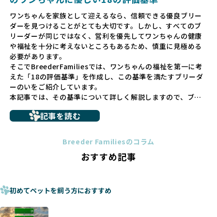
ペットショップでの生体販売では、ワンちゃんが健やかに成
ワンちゃんを家族として迎えるなら、信頼できる優良ブリー
長するための環境が十分に整っていない場合が多く、販売ま
ダーを見つけることがとても大切です。しかし、すべてのブ
での間に過密な環境や長距離移動のストレスを受けることが
リーダーが同じではなく、営利を優先してワンちゃんの健康
少なくありません。このような環境は、健康リスクや社会性
や福祉を十分に考えないところもあるため、慎重に見極める
の問題につながりやすく、ワンちゃんにとっても望ましいと
必要があります。
は言えません。
そこでBreederFamiliesでは、ワンちゃんの福祉を第一に考
こうした背景から、BreederFamiliesはペットショップを介
えた「18の評価基準」を作成し、この基準を満たすブリーダ
さない直接販売を採用するとともに、ペットオークションや
ーのいをご紹介しています。
ペットショップを利用するブリーダーの掲載も行ってしませ
本記事では、その基準について詳しく解説しますので、ブリ
ん。
ーダー選びの参考にしていただければ幸いです。
ペットショップを避けた方がいい理由の詳細はこちら
記事を読む
トイプードルやコーギーなどの犬種では、見た目のためだけ
多くのブリーダーサイトでは、掲載するブリーダーの審査が
に断尾（しっぽを切る）や断耳（耳を切る）が行われている
法令レベルの最低基準にとどまっていることが問題です。こ
Breeder Familiesのコラム
ことがあります。
の法令レベルの基準はブリーディング環境の最低限を定める
おすすめ記事
これは痛みを伴う処置で、ワンちゃんの身体的な負担が大き
ものに過ぎず、ワンちゃんの心身の福祉やブリーダーの責任
く、慢性的な痛みや不安感を引き起こす可能性もあります。
ある姿勢を十分に保障するものではありません。そのため、
また、しっぽや耳はワンちゃんの重要なコミュニケーション
厳格なチェックを経ていないブリーダーが掲載されることも
手段でもあるため、切断されることで他の犬や人間との意思
初めてペットを飼う方におすすめ
少なくなく、消費者にとって選択の判断が難しい現状があり
疎通が難しくなることもあります。
ます。
ヨーロッパ諸国ではこうした処置が禁止されている一方で、
さらに、書類審査のみで掲載が許可されるサイトが多く、実