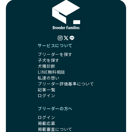
犬、人との触れ合いの時間をしっかり確保し、子犬が自然に
信頼できる相手に譲渡するなど、ワンちゃんが幸せに暮らせ
コミュニケーション能力を身につけられるよう育てていま
るように配慮します。
す。
一方、営利優先ブリーダーは引退犬を「コスト」として考
家庭に迎えたその日から、すでに社会性の基盤ができている
え、早く手放すことを考えます。場合によっては、悪徳保護
ため、新しい環境にもスムーズに適応できます。
団体に引き渡されることもあり、ワンちゃんの生活が不安定
これにより、飼い主さんにとっても安心してスタートできる
になる可能性が高まります。
でしょう。
引退犬に対する扱いがどうなっているかも、優良ブリーダー
BreederFamiliesのブリーダーは、犬種に関する豊富な知識
サービスについて
を見分けるポイントとなります。
と経験を持っています。そのため、子犬を迎えた後の健康管
ブリーダーを探す
「引退犬も大切に」の詳細はこちら
理やしつけ、生活スタイルに合わせた育て方について、丁寧
子犬を探す
なアドバイスを受けられます。「この犬種ならではの特徴
犬種診断
社会化とは、ワンちゃんが人間や他の犬、日常の環境にスム
は？」「食事はどうしたらいい？」など、疑問や悩みがあれ
LINE無料相談
ーズに適応できるようにするプロセスです。ワンちゃんの社
ば、専門的な視点から解決のヒントをもらえるのも安心でき
私達の想い
会化は、生後3週間から12週間頃の「社会化期」と呼ばれる
るポイントです。
ブリーダー評価基準について
時期が特に重要です。この期間は、ブリーダーが飼育してい
BreederFamiliesでは、すべてのブリーダーが厳しい基準を
記事一覧
る時期と重なるため、ワンちゃんが人や他の犬、家庭環境に
クリアした方々だけです。運営チームがブリーダーに直接ヒ
ログイン
対して適応力を高めるための基礎を築く貴重な機会となりま
アリングを行い、現地確認を経て透明性の高い情報を公開し
す。
ています。
ブリーダーの方へ
優良ブリーダーは、母犬との愛情ある触れ合いや、兄弟犬や
これにより、ユーザーは見た目だけでなく、育成環境や健康
他の犬との遊び、人や日常的な家庭環境への慣れを促すこと
ログイン
管理体制、社会性の取り組みといった客観的なデータを基に
で社会化を進めています。これにより、新しい家族に迎えら
掲載応募
安心して子犬を選ぶことができます。
れた後もストレスなく過ごせるようサポートします。
掲載審査について
子犬のお迎えまでのやりとりに不安を感じる方も多いかもし