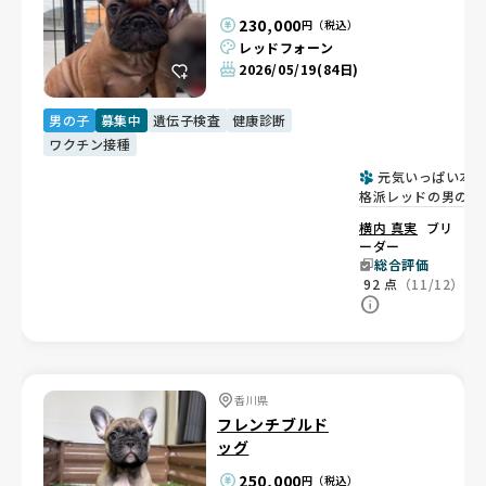
230,000
円（税込）
レッドフォーン
2026/05/19
(84日)
男の子
募集中
遺伝子検査
健康診断
ワクチン接種
元気いっぱい本
格派レッドの男の子
🐾
横内 真実
ブリ
ーダー
総合評価
92
点
（11/12）
香川県
フレンチブルド
ッグ
250,000
円（税込）