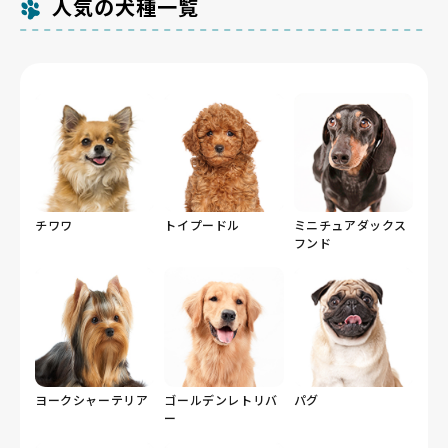
人気の犬種一覧
で確認したうえで厳選しているためです。香川県内には
園のドッグランなど日陰と平坦地を選べる場所もあり、
犬猫等販売業の登録が281件（令和5年4月1日現在）あ
運動量が多くないフレンチブルドッグには無理のない距
りますが、そのなかで基準を満たして掲載しているのは
離で発散させやすい環境です。
この件数にとどまります。
香川県のフレンチブルドッグの価格相場（掲載中の目
安）
約23万〜35万円（個体差があります）
チワワ
トイプードル
ミニチュアダックス
フンド
ヨークシャーテリア
ゴールデンレトリバ
パグ
ー