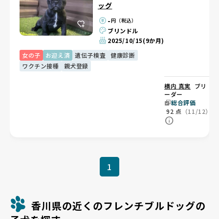
ッグ
-
円（税込）
ブリンドル
2025/10/15
(9か月)
女の子
お迎え済
遺伝子検査
健康診断
ワクチン接種
親犬登録
横内 真実
ブリ
ーダー
総合評価
92
点
（11/12）
1
香川県の近くのフレンチブルドッグの