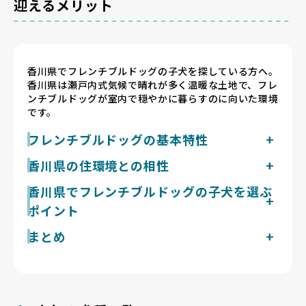
迎えるメリット
香川県でフレンチブルドッグの子犬を探している方へ。
香川県は瀬戸内式気候で晴れが多く温暖な土地で、フレ
ンチブルドッグが室内で穏やかに暮らすのに向いた環境
です。
フレンチブルドッグの基本特性
フレンチブルドッグは成犬で体重8〜14kg・体高25〜
香川県の住環境との相性
35cm前後の中型犬です。がっしりした体つきですが運
香川県は瀬戸内式気候で年間日照時間が全国有数、高松
香川県でフレンチブルドッグの子犬を選ぶ
動量はほどほどで、迎えた後は1日2回15〜20分程度の
市の年平均気温は16.7℃と温暖ですが、夏は蒸し暑く
散歩を目安に、無理のない発散を心がけると落ち着いて
ポイント
猛暑日もあります。短頭種のフレンチブルドッグは気道
暮らせます。被毛はシングルコートで短く、顔や体のし
が狭く体温調節が苦手なため、日中の散歩は避けて朝晩
わの間は蒸れやすくこまめな拭き取りが前提です。吠え
まとめ
香川県で掲載中のフレンチブルドッグのブリーダー
の涼しい時間に短く切り上げ、室内はエアコンで温度管
る頻度は比較的少ない一方、短頭種特有の呼吸のしづら
現在1件です。Breeder Familiesでは「6つの絶対基
理することが暮らしの基本になります。また胴が長く軟
さが見られることもあり、夏場は室温管理と運動量の調
香川県のフレンチブルドッグの子犬探しは、呼吸のしや
準」と「12の総合基準」を設け、合格率10%未満の審
骨異形成の傾向を持つ犬種でもあるため、抱っこの仕方
整が欠かせません。
すさと関節・骨格への配慮を重んじ、健康と自然な姿を
査を通過したブリーダーだけを掲載しています。香川県
や段差の上り下りに気を配り、椎間板への負担を減らす
大切にするブリーダーが掲載されているBreeder
の掲載数が多くないのは、親犬の飼育環境や出産頻度ま
暮らし方を意識したいところです。国営讃岐まんのう公
Familiesから始めましょう。