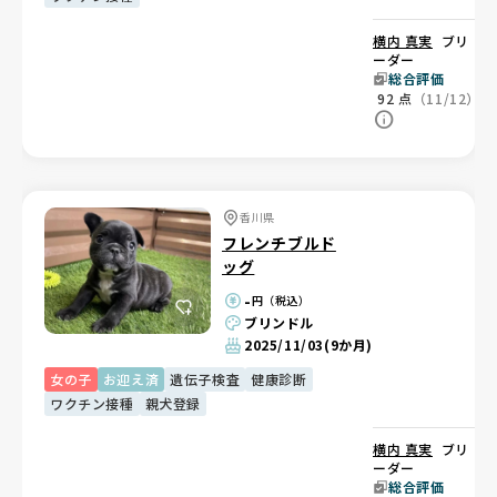
横内 真実
ブリ
ーダー
総合評価
92
点
（11/12）
香川県
フレンチブルド
ッグ
-
円（税込）
ブリンドル
2025/11/03
(9か月)
女の子
お迎え済
遺伝子検査
健康診断
ワクチン接種
親犬登録
横内 真実
ブリ
ーダー
総合評価