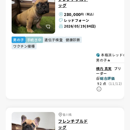
ッグ
280,000
円（税込）
レッドフォーン
2026/05/19
(84日)
男の子
手続き中
遺伝子検査
健康診断
ワクチン接種
本格派レッドの
男の子🔥
横内 真実
ブリ
ーダー
総合評価
92
点
（11/12）
香川県
フレンチブルド
ッグ