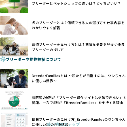
日本ではいまだ行われる場合があります。
際の飼育環境やブリーダーの姿勢が見えにくい点も課題で
ブリーダーとペットショップの違いは？どっちがいい？
優良ブリーダーは動物福祉を優先し、ワンちゃんの自然な姿
す。こうしたサイトでは、ブリーダーが記載する情報が主で
を大切にするため断尾・断耳を行いません。
あり、実際の現場や日々のケアの状況がわからないため、営
一方、営利優先ブリーダーでは「見た目が良く売れやすい」
利優先の「悪徳ブリーダー」が含まれるリスクが高まりま
犬のブリーダーとは？信頼できる人の選び方や仕事内容を
ことを理由に断尾や断耳を行うことがあり、中には麻酔なし
す。
わかりやすく解説
で処置するケースも見受けられます。
BreederFamiliesでは、ワンちゃんを大切にする「優良ブリ
「耳やしっぽを切らない」詳細はこちら
ーダー」のみを紹介するために、法令を超えた独自の基準を
設け、ブリーダーの理念や飼育環境の厳格なチェックを行っ
悪徳ブリーダーを見分け方とは？悪質な業者を見抜く優良
犬種ごとに異なる健康リスクや育て方のポイントを理解し、
ブリーダーの探し方
ています。
適切に対応するためには、深い知識と豊富な経験が欠かせま
ブリーダーや動物福祉について
せん。現在、犬種は200種類以上あり、それぞれに特有の健康
一部の営利優先のブリーディングでは、母犬の出産負担を考
リスクや性格特性が存在します。
えずに大量繁殖が行われ、親犬が心身ともに疲弊するケース
たとえば、パグは呼吸器系のトラブルを抱えやすく、ラブラ
が見られます。さらに、コストカットのために食事を減らし
BreederFamiliesとは 〜私たちが目指すのは、ワンちゃん
ドール・レトリバーには股関節形成不全への注意が必要で
たり、栄養のない食事を与える、適切な健康管理が行われな
に優しい世界〜
す。このような犬種ごとの違いを熟知し、適切なケアを提供
いなど、ワンちゃんの健康と福祉が犠牲にされることも少な
できるかどうかは、ブリーダーの専門性に大きく関わりま
くありません。
す。
獣医師の9割が「ブリーダー紹介サイトは信頼できない」と
また、健康リスクが予測しづらいミックス犬の繁殖や、愛情
優良ブリーダーは、少数の犬種（一般的に3種以内）に絞って
警鐘。一方で8割が『BreederFamilies』を支持する理由
が行き届かない多頭飼育等も問題です。これらのブリーディ
繁殖を行い、各犬種の特徴を熟知しています。これにより、
ング手法は、ワンちゃんの福祉を無視し、利益のみを追求す
犬種ごとの健康管理や繁殖において質の高いケアを提供する
るブリーダーによるものが多く、消費者にとっても深刻な課
優良ブリーダーの見分け方_BreederFamilesのワンちゃん
ことが可能です。
題となっています。
使い方のステップ
に優しい18の評価基準
一方、営利優先ブリーダーは流行や需要に応じて扱う犬種を