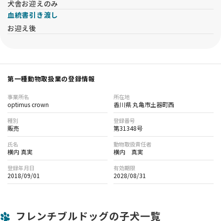
犬舎お迎えのみ
血統書引き渡し
お迎え後
第一種動物取扱業の登録情報
事業所名
所在地
optimus crown
香川県 丸亀市土器町西
種別
登録番号
販売
第31348号
氏名
動物取扱責任者
横内 真実
横内 真実
登録年月日
有効期限
2018/09/01
2028/08/31
フレンチブルドッグの子犬一覧