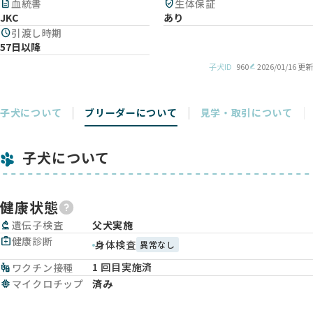
description
血統書
verified_user
生体保証
JKC
あり
schedule
引渡し時期
57日以降
子犬ID
960
2026/01/16 更新
子犬について
ブリーダーについて
見学・取引について
子犬について
健康状態
biotech
遺伝子検査
父犬実施
medical_services
健康診断
身体検査
異常なし
1 回目実施済
vaccines
ワクチン接種
memory
マイクロチップ
済み