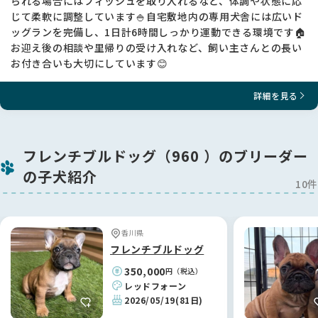
られる場合にはフィッシュを取り入れるなど、体調や状態に応
じて柔軟に調整しています🍚自宅敷地内の専用犬舎には広いド
ッグランを完備し、1日計6時間しっかり運動できる環境です🏠
お迎え後の相談や里帰りの受け入れなど、飼い主さんとの長い
お付き合いも大切にしています😊
詳細を見る
フレンチブルドッグ（960 ）のブリーダー
の子犬紹介
10件
香川県
フレンチブルドッグ
350,000
円（税込）
レッドフォーン
2026/05/19
(81日)