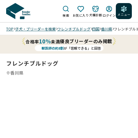
メニュー
犬種診断
検索
お気に入り
ログイン
TOP
子犬・ブリーダーを検索
フレンチブルドッグ
四国
香川県
フレンチブルドッ
10%
優良ブリーダーのみ掲載
合格率
未満
獣医師の約8割
が「信頼できる」と回答
フレンチブルドッグ
香川県
4
4
4
4
/
/
202
202
202
202
5/1
5/1
5/1
5/1
2/2
2/2
2/2
2/2
3 撮
3 撮
3 撮
3 撮