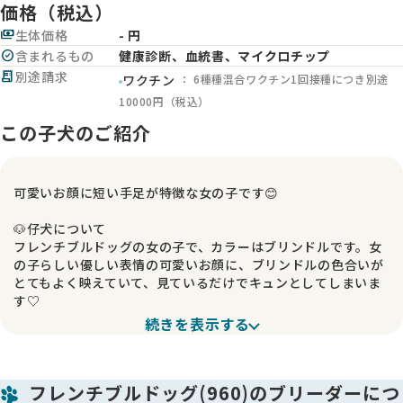
価格（税込）
payments
生体価格
- 円
check_circle
含まれるもの
健康診断、血統書、マイクロチップ
receipt_long
別途請求
： 6種種混合ワクチン1回接種につき別途
ワクチン
10000円（税込）
この子犬のご紹介
可愛いお顔に短い手足が特徴な女の子です😊
🐶仔犬について
フレンチブルドッグの女の子で、カラーはブリンドルです。女
の子らしい優しい表情の可愛いお顔に、ブリンドルの色合いが
とてもよく映えていて、見ているだけでキュンとしてしまいま
す♡
続きを表示する
💪体つき・見た目の魅力
ショートボディでバランスの取れた体型をしており、ムチムチ
感たっぷりのフレンチらしい女の子です😊 短い手足がとても可
フレンチブルドッグ(960)のブリーダーにつ
愛く、ちょこちょこ歩く姿はたまりません♡ 抱っこするとずっ