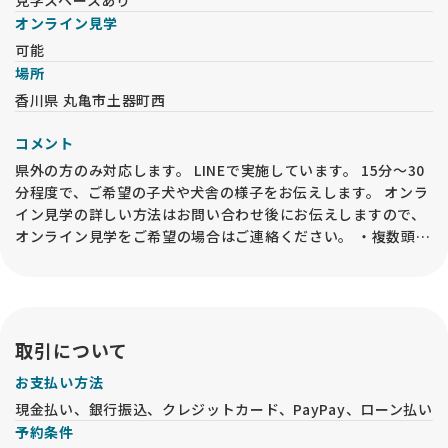
オンライン見学
可能
場所
香川県 丸亀市土器町西
コメント
県外の方のみ対応します。 LINEで実施しています。 15分～30
分程度で、ご希望の子犬や犬舎の様子をお伝えします。 オンラ
イン見学の詳しい方法はお問い合わせ後にお伝えしますので、
オンライン見学をご希望の場合はご連絡ください。 ・複数頭の
見学希望は対応しておりません。 ・お迎えに関してご家族様の
同意を得ていて、お迎えしたい子(色・性別など)が明確に決ま
っている場合のみ見学して頂けます。(ペットショップではあり
ませんので、とりあえず見てみたい。全部見たい。などは対応
致しません) なお、オンライン見学の実施後でも、必ずお迎え
取引について
の前には事業所内での「現物確認・対面説明」が必要となるの
お支払い方法
で、予めご承知おきください。
現金払い、銀行振込、クレジットカード、PayPay、ローン払い
予約条件