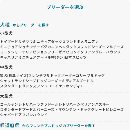
ブリーダーを選ぶ
犬種
からブリーダーを探す
小型犬
トイプードル
チワワ
ミニチュアダックスフンド
ポメラニアン
ミニチュアシュナウザー
パグ
カニンヘンダックスフンド
シーズー
マルチーズ
ヨークシャーテリア
ビションフリーゼ
パピヨン
イタリアングレーハウンド
キャバリア
ミニチュアプードル
狆(チン)
日本スピッツ
中型犬
柴犬(標準サイズ)
フレンチブルドッグ
ボーダーコリー
ブルドッグ
シェットランドシープドッグ
コーギー
ミディアムプードル
スタンダードダックスフンド
コーイケルホンディエ
大型犬
ゴールデンレトリバー
ラブラドールレトリバー
シベリアンハスキー
スタンダードプードル
バーニーズ・マウンテン・ドッグ
グレートピレニーズ
シェパード
アフガンハウンド
都道府県
からフレンチブルドッグのブリーダーを探す