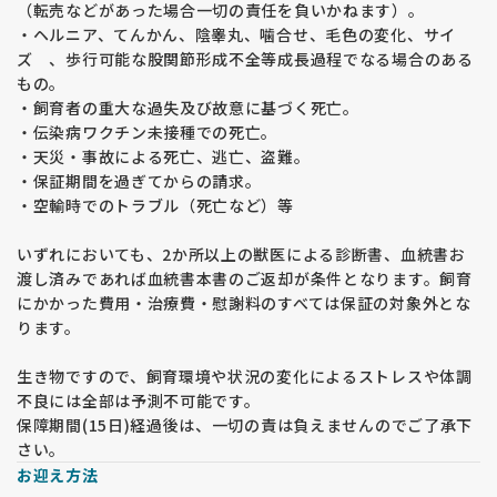
（転売などがあった場合一切の責任を負いかねます）。
・ヘルニア、てんかん、陰睾丸、噛合せ、毛色の変化、サイ
ズ 、歩行可能な股関節形成不全等成長過程でなる場合のある
もの。
・飼育者の重大な過失及び故意に基づく死亡。
・伝染病ワクチン未接種での死亡。
・天災・事故による死亡、逃亡、盗難。
・保証期間を過ぎてからの請求。
・空輸時でのトラブル（死亡など）等
いずれにおいても、2か所以上の獣医による診断書、血統書お
渡し済みであれば血統書本書のご返却が条件となります。飼育
にかかった費用・治療費・慰謝料のすべては保証の対象外とな
ります。
生き物ですので、飼育環境や状況の変化によるストレスや体調
不良には全部は予測不可能です。
保障期間(15日)経過後は、一切の責は負えませんのでご了承下
さい。
お迎え方法