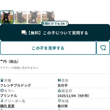
影
影
影
影
質問だけでもOK！
【無料】この子について質問する
この子を見学する
-
円（税込）
ワクチン は価格に含まれません
pets
犬種
wc
性別
フレンチブルドッグ
女の子
palette
カラー
cake
誕生日
ブリンドル
2025/11/04（9か月）
person
ブリーダー名
location_on
地域
横内 真実
香川県