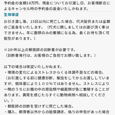
予約金の金額10万円、残金についてお引渡し日、お客様都合に
よるキャンセル時の予約金の返金いたしかねます。
生体保証
お引き渡し後、15日以内に死亡した場合、代犬提供または全額
のご返金をいたします。（代犬に関しましてはお選び頂く事は
できません。年に数頭のみの繁殖になる為、長くお待ち頂く可
能性があります。）
※2か所以上の獣医師の診断書が必要です。
（診断書発行は、お客様のご負担でお願い致します。）
以下の場合は保証いたしかねます。
・環境の変化によるストレスからくる体調不良などの場合。
（お引渡しする前に健康診断、駆虫をしてからお渡ししていま
すが、個体差により１００％ではありません。ストレスにより
一晩のうちにお腹の中の原虫類や細菌類が急に繁殖することが
あります。異常を感じたらすぐに動物病院へ相談してくださ
い。）
・獣医師の診断を受けずに死亡した場合。
・購入、飼育者以外からの賠償請求、偽りの申告があった場合