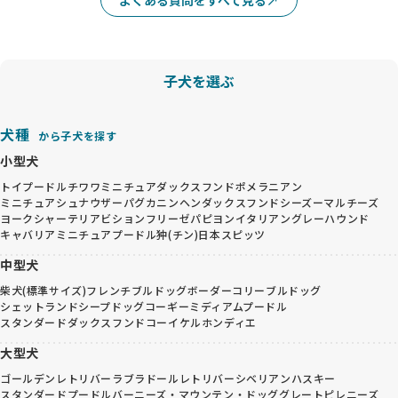
子犬を選ぶ
犬種
から子犬を探す
小型犬
トイプードル
チワワ
ミニチュアダックスフンド
ポメラニアン
ミニチュアシュナウザー
パグ
カニンヘンダックスフンド
シーズー
マルチーズ
ヨークシャーテリア
ビションフリーゼ
パピヨン
イタリアングレーハウンド
キャバリア
ミニチュアプードル
狆(チン)
日本スピッツ
中型犬
柴犬(標準サイズ)
フレンチブルドッグ
ボーダーコリー
ブルドッグ
シェットランドシープドッグ
コーギー
ミディアムプードル
スタンダードダックスフンド
コーイケルホンディエ
大型犬
ゴールデンレトリバー
ラブラドールレトリバー
シベリアンハスキー
スタンダードプードル
バーニーズ・マウンテン・ドッグ
グレートピレニーズ