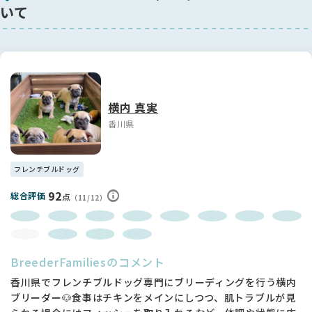
しりとした安心感があり、将来も体型の良さが期待できます。
いて
🐾性格について
穏やかで人が大好きな甘えん坊さんです。そばに行くとじっと
見つめてきたり、構ってほしそうに寄ってくる姿がとても愛ら
しいです✨
🌱現在の様子・これから
横内 真実
毎日元気に過ごしながら、しっかりと成長しています。可愛ら
香川県
しさとフレンチらしい体つきをあわせ持った、この子の成長を
ぜひ楽しみにしていただけたらと思います🥰
フレンチブルドッグ
92
総合評価
点
（11/12）
BreederFamiliesのコメント
香川県でフレンチブルドッグ専門にブリーディングを行う横内
ブリーダー🐶食事はチキンをメインにしつつ、肌トラブルが見