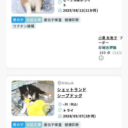
ト
2025/08/12
(11か月)
男の子
お迎え済
遺伝子検査
健康診断
ワクチン接種
小澤 友実子
ブリ
ーダー
総合評価
100
点
（12/12
和歌山県
シェットランド
シープドッグ
-
円（税込）
トライ
2026/05/07
(2か月)
男の子
お迎え済
遺伝子検査
健康診断