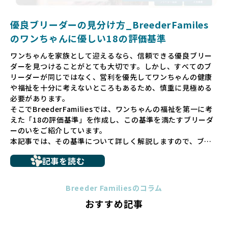
される社会を目指しています。目の前の子犬だけでなく、親
犬や引退犬も大切にされる環境を作り上げ、すべてのワンち
優良ブリーダーの見分け方_BreederFamiles
ゃんに優しい世界を築いていきたいと考えています。
のワンちゃんに優しい18の評価基準
ペットショップでの生体販売では、ワンちゃんが健やかに成
ワンちゃんを家族として迎えるなら、信頼できる優良ブリー
長するための環境が十分に整っていない場合が多く、販売ま
ダーを見つけることがとても大切です。しかし、すべてのブ
での間に過密な環境や長距離移動のストレスを受けることが
リーダーが同じではなく、営利を優先してワンちゃんの健康
少なくありません。このような環境は、健康リスクや社会性
や福祉を十分に考えないところもあるため、慎重に見極める
の問題につながりやすく、ワンちゃんにとっても望ましいと
必要があります。
は言えません。
そこでBreederFamiliesでは、ワンちゃんの福祉を第一に考
こうした背景から、BreederFamiliesはペットショップを介
えた「18の評価基準」を作成し、この基準を満たすブリーダ
さない直接販売を採用するとともに、ペットオークションや
ーのいをご紹介しています。
ペットショップを利用するブリーダーの掲載も行ってしませ
本記事では、その基準について詳しく解説しますので、ブリ
ん。
ーダー選びの参考にしていただければ幸いです。
ペットショップを避けた方がいい理由の詳細はこちら
記事を読む
トイプードルやコーギーなどの犬種では、見た目のためだけ
多くのブリーダーサイトでは、掲載するブリーダーの審査が
に断尾（しっぽを切る）や断耳（耳を切る）が行われている
法令レベルの最低基準にとどまっていることが問題です。こ
Breeder Familiesのコラム
ことがあります。
の法令レベルの基準はブリーディング環境の最低限を定める
おすすめ記事
これは痛みを伴う処置で、ワンちゃんの身体的な負担が大き
ものに過ぎず、ワンちゃんの心身の福祉やブリーダーの責任
く、慢性的な痛みや不安感を引き起こす可能性もあります。
ある姿勢を十分に保障するものではありません。そのため、
また、しっぽや耳はワンちゃんの重要なコミュニケーション