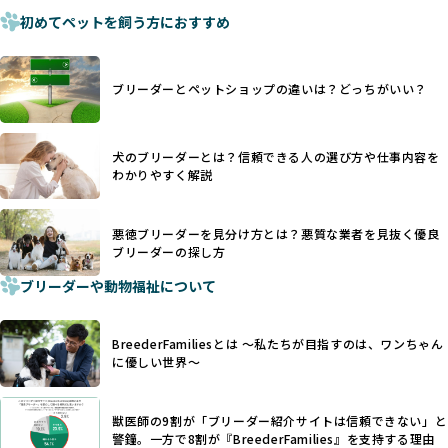
厳格なチェックを経ていないブリーダーが掲載されることも
手段でもあるため、切断されることで他の犬や人間との意思
初めてペットを飼う方におすすめ
少なくなく、消費者にとって選択の判断が難しい現状があり
疎通が難しくなることもあります。
ます。
ヨーロッパ諸国ではこうした処置が禁止されている一方で、
さらに、書類審査のみで掲載が許可されるサイトが多く、実
日本ではいまだ行われる場合があります。
際の飼育環境やブリーダーの姿勢が見えにくい点も課題で
ブリーダーとペットショップの違いは？どっちがいい？
優良ブリーダーは動物福祉を優先し、ワンちゃんの自然な姿
す。こうしたサイトでは、ブリーダーが記載する情報が主で
を大切にするため断尾・断耳を行いません。
あり、実際の現場や日々のケアの状況がわからないため、営
一方、営利優先ブリーダーでは「見た目が良く売れやすい」
利優先の「悪徳ブリーダー」が含まれるリスクが高まりま
犬のブリーダーとは？信頼できる人の選び方や仕事内容を
ことを理由に断尾や断耳を行うことがあり、中には麻酔なし
す。
わかりやすく解説
で処置するケースも見受けられます。
BreederFamiliesでは、ワンちゃんを大切にする「優良ブリ
「耳やしっぽを切らない」詳細はこちら
ーダー」のみを紹介するために、法令を超えた独自の基準を
設け、ブリーダーの理念や飼育環境の厳格なチェックを行っ
悪徳ブリーダーを見分け方とは？悪質な業者を見抜く優良
犬種ごとに異なる健康リスクや育て方のポイントを理解し、
ブリーダーの探し方
ています。
適切に対応するためには、深い知識と豊富な経験が欠かせま
ブリーダーや動物福祉について
せん。現在、犬種は200種類以上あり、それぞれに特有の健康
一部の営利優先のブリーディングでは、母犬の出産負担を考
リスクや性格特性が存在します。
えずに大量繁殖が行われ、親犬が心身ともに疲弊するケース
たとえば、パグは呼吸器系のトラブルを抱えやすく、ラブラ
が見られます。さらに、コストカットのために食事を減らし
BreederFamiliesとは 〜私たちが目指すのは、ワンちゃん
ドール・レトリバーには股関節形成不全への注意が必要で
たり、栄養のない食事を与える、適切な健康管理が行われな
に優しい世界〜
す。このような犬種ごとの違いを熟知し、適切なケアを提供
いなど、ワンちゃんの健康と福祉が犠牲にされることも少な
できるかどうかは、ブリーダーの専門性に大きく関わりま
くありません。
す。
獣医師の9割が「ブリーダー紹介サイトは信頼できない」と
また、健康リスクが予測しづらいミックス犬の繁殖や、愛情
優良ブリーダーは、少数の犬種（一般的に3種以内）に絞って
警鐘。一方で8割が『BreederFamilies』を支持する理由
が行き届かない多頭飼育等も問題です。これらのブリーディ