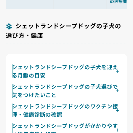
の医療費で
シェットランドシープドッグの子犬の
選び方・健康
シェットランドシープドッグの子犬を迎え
る月齢の目安
シェットランドシープドッグの子犬を迎える月齢は、生
シェットランドシープドッグの子犬選びで
後2か月以降が目安です。この犬種は音や動くものによ
気をつけたいこと
く気づき、それを声で知らせようとします。子犬のうち
に、暮らしの音や知らない人にどれくらい触れたかで、
Breeder Familiesは18の評価基準で「見た目より健康
シェットランドシープドッグのワクチン接
その後の警戒の強さや吠え方が変わってきます。ですか
を優先」「犬種標準の順守」を求め、合格率10%未満
種・健康診断の確認
ら、子犬をどんな場所で、どんな音のなかで育てている
の審査を通過したブリーダーだけを掲載しています。シ
かは、ブリーダーに具体的に聞いてほしいところです。
ェットランドシープドッグは華やかな見た目に目が向き
お迎え前には、混合ワクチンの接種状況と証明、健康診
シェットランドシープドッグがかかりやす
見学では、初めての物音に驚いた後、すぐ気持ちを切り
がちですが、流行に合わせて外見を優先した繁殖は、犬
断の記録を確認しましょう。シェットランドシープドッ
替えられるかを見てみましょう。