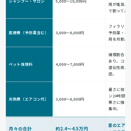
シャンプー・サロン
5,000〜10,000円
用が推奨。費
で割って月
フィラリア
医療費（予防薬含む）
3,000〜6,000円
予防薬・年
用を月割。
補償割合や
あり。コリ
ペット保険料
4,000〜7,000円
遺伝性疾患
認。
暑さに弱い
ン24時間稼
光熱費（エアコン代）
3,000〜6,000円
寒さに強い
集中。
夏のエアコ
月々の合計
約2.4〜4.5万円