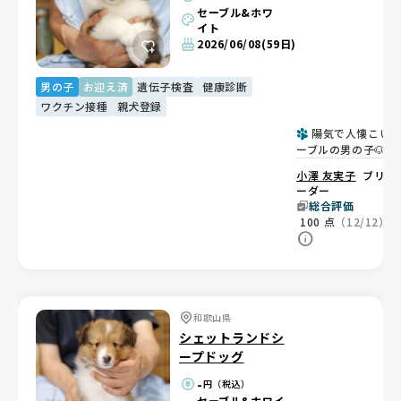
セーブル&ホワ
イト
2026/06/08
(59日)
男の子
お迎え済
遺伝子検査
健康診断
ワクチン接種
親犬登録
陽気で人懐こい
ーブルの男の子🐶
小澤 友実子
ブリ
ーダー
総合評価
100
点
（12/12）
和歌山県
シェットランドシ
ープドッグ
-
円（税込）
セーブル&ホワイ