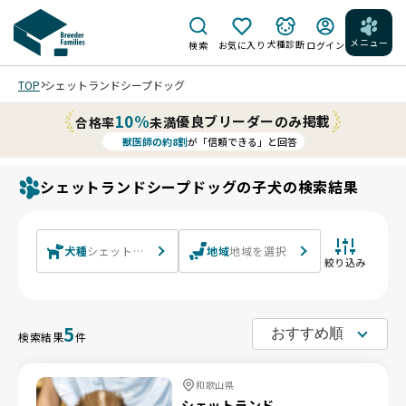
メニュー
犬種診断
検索
お気に入り
ログイン
TOP
シェットランドシープドッグ
10%
優良ブリーダーのみ掲載
合格率
未満
獣医師の約8割
が「信頼できる」と回答
シェットランドシープドッグの子犬の検索結果
犬種
シェットランドシープドッグ
地域
地域を選択
絞り込み
5
検索結果
件
和歌山県
シェットランド