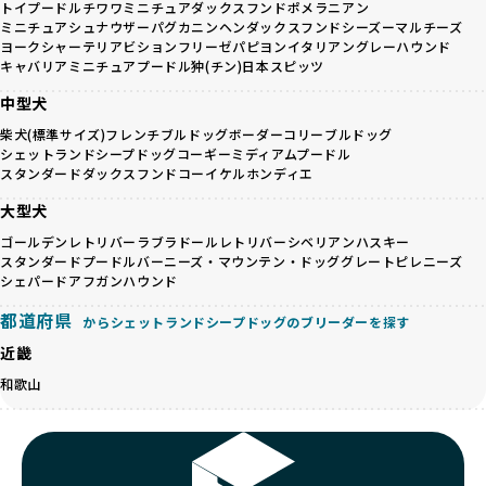
題に真摯に向き合っています。優良ブリーダーとの直接取引
トイプードル
チワワ
ミニチュアダックスフンド
ポメラニアン
近年、「小さくて可愛い」「珍しい毛色」という見た目の特
を促進することで、無駄な命の消費を減らし、命を大切にす
ミニチュアシュナウザー
パグ
カニンヘンダックスフンド
シーズー
マルチーズ
徴が人気を集め、高値で取引されることが多くなっていま
ヨークシャーテリア
ビションフリーゼ
パピヨン
イタリアングレーハウンド
る社会の実現を目指しています。
す。しかし、こうした特徴には健康リスクが伴う場合が少な
キャバリア
ミニチュアプードル
狆(チン)
日本スピッツ
さらに、売上の一部を保護団体や保護団体を支援する公益法
くありません。極小サイズは骨や心臓に負担がかかりやす
人へ寄付しています。多くのペット販売業者が、動物福祉へ
中型犬
く、レアカラーには遺伝疾患のリスクが高まることがありま
の取り組みが不十分であることを理由に寄付を断られる中、
す。
柴犬(標準サイズ)
フレンチブルドッグ
ボーダーコリー
ブルドッグ
BreederFamiliesはその姿勢が評価され、寄付が実現してい
シェットランドシープドッグ
コーギー
ミディアムプードル
営利優先ブリーダーは、このような流行や需要に応じて無理
ます。この活動により、保護が必要なワンちゃんの救済や保
スタンダードダックスフンド
コーイケルホンディエ
な繁殖を行いがちです。小柄な母犬を繁殖に多用して体に負
護活動の支援にも貢献しています。
担をかけたり、子犬を小さく見せるために食事を減らすな
BreederFamiliesのこうした取り組みは、目の前の子犬だけ
大型犬
ど、健康を犠牲にした管理がされることもあります。このよ
でなく、すべてのワンちゃんに優しい未来を創るための大き
ゴールデンレトリバー
ラブラドールレトリバー
シベリアンハスキー
うな方法では、ワンちゃんの免疫力や体力が低下し、飼い主
な一歩です。ユーザーの皆さんがBreederFamiliesを通じて
スタンダードプードル
バーニーズ・マウンテン・ドッグ
グレートピレニーズ
にとっても将来的な医療費やケアの負担が増える恐れがあり
子犬をお迎えすることで、こうした社会貢献活動を間接的に
シェパード
アフガンハウンド
ます。
支えることができます。
優良ブリーダーは、こうした流行に流されず、ワンちゃんの
都道府県
からシェットランドシープドッグのブリーダーを探す
健康を最優先に考えています。特に小さいワンちゃんやレア
BreederFamiliesに登録されているブリーダーは、子犬が心
近畿
カラーの子犬を販売する場合は、健康リスクを十分に理解
身ともに健康に育つための環境づくりに全力を注いでいま
し、飼い主にそのリスクについて丁寧に説明しています。食
和歌山
す。
事管理もしっかり行い、成長に必要な栄養を確保するなど、
遺伝的なリスクを最小限に抑えた繁殖計画、栄養バランスが
ワンちゃんの健康を第一にした繁殖を心がけています。
考えられた食事、子犬がのびのびと動ける適度な運動環境、
「見た目以上に健康重視」の詳細はこちら
さらに獣医師と連携した健康管理まで徹底しています。
その結果、BreederFamiliesを通じてお迎えする子犬は、元