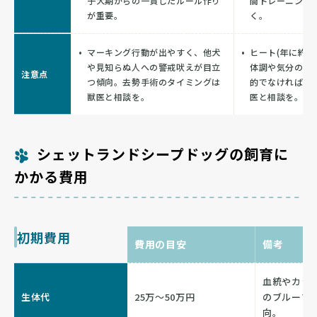
子犬期からの一貫したルール作り
間トレーニング
が重要。
く。
マーキング行動が出やすく、他犬
ヒート(年に約2
や見知らぬ人への警戒吠えが目立
体調や気分の変
注意点
つ傾向。去勢手術のタイミングは
的でなければ避
獣医と相談を。
医と相談を。
シェットランドシープドッグの飼育に
かかる費用
初期費用
費用の目安
備考
血統やカラ
生体代
25万〜50万円
のブルーマ
向。