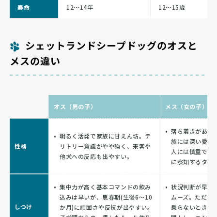
寿命
12〜14年
12〜15歳
シェットランドシープドッグのオスと
メスの違い
オス（男の子）
メス（女の子）
落ち着きがあり
明るく活発で家族に甘えん坊。テ
族には深い愛情
性格
リトリー意識がやや強く、来客や
人には慎重で、
他犬への反応も出やすい。
に察知するタイ
集中力が高く基本コマンドの飲み
状況判断が早く
込みは早いが、思春期(生後6〜10
ムーズ。ただし
しつけ
か月)に頑固さや反抗が出やすい。
乗らないときは