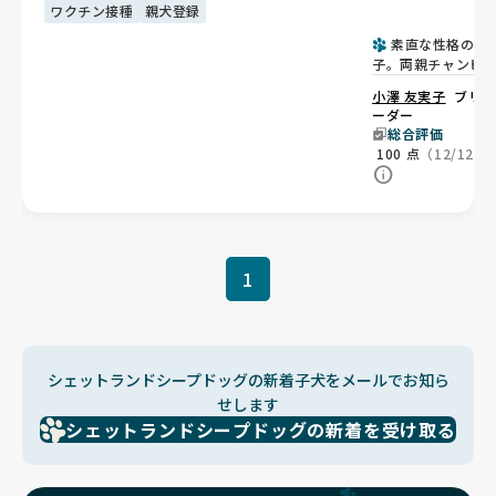
ワクチン接種
親犬登録
素直な性格の男
子。両親チャンピ
ンの良血統👑
小澤 友実子
ブリ
ーダー
総合評価
100
点
（12/12）
1
シェットランドシープドッグの新着子犬をメールでお知ら
せします
シェットランドシープドッグの新着を受け取る