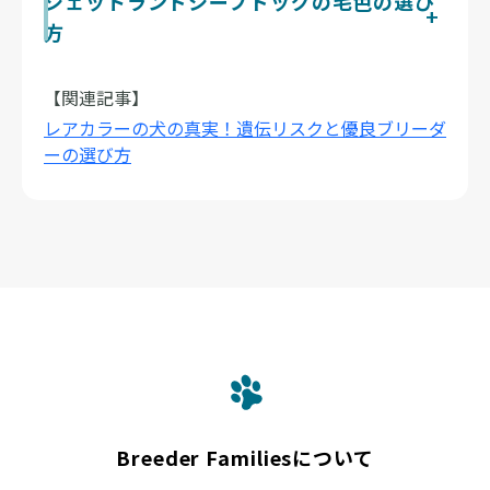
シェットランドシープドッグの毛色の選び
種本来の特徴や血統が確認しやすく安心です。
ル」の交配は、難聴や視覚・眼の障害をもつ子犬が高い
が一生続くとは限りません。とくにセーブルは、子犬の
方
確率で生まれるため、健全なブリーダーは行いません。
頃の色合いが成長にともなって濃く深まったり、部分的
避けるべきは色ではなく無責任な交配です。詳しくは
に移ろったりすることがあると言われています。こうし
シェットランド・シープドッグはセーブルやトライカラ
『レアカラーの真実』の記事もご覧ください。
た変化は被毛のメラニン色素や換毛のサイクルによるも
ーのほか、ブルーマールも公認色です。マールを選ぶ場
【関連記事】
ので、生後半年〜1歳頃から徐々に現れることが多いよ
合は親犬がマール同士（ダブルマール）でないかの確認
レアカラーの犬の真実！遺伝リスクと優良ブリーダ
うです。色の移ろいもその子の個性として楽しんでいた
が大切です。毛色で性格は決まらないと言われており、
だければと思います。
ーの選び方
色より親犬の健康状態や気質、ブリーダーの誠実さを基
準に。当サイトでは健康と福祉を大切にするブリーダー
からシェットランド・シープドッグを探せます。
Breeder Familiesについて