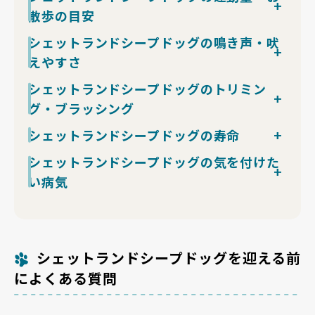
ンが入る三色配色、ブルーマールは灰青色のマーブル模
6.8〜11.3kgの中型犬として広めの住環境が望まれる犬
す。短時間（1回5〜10分）の褒めて伸ばすトレーニン
散歩の目安
運動と知的刺激が満たされていれば、家庭内ではバラン
様が入る希少色で、両眼が青く出る個体もあります。
種です。ダブルコートで暑さに弱いため夏場のエアコン
グが向いており、強制系のしつけは繊細な性格には逆効
スの取れた性格を発揮します。アジリティやドッグスポ
被毛は2層構造のダブルコートで、長く豊かなオーバー
管理は前提条件で、停電・故障時の熱中症対策も組み込
果。叱るより成功体験を積ませることがやる気を引き出
シェットランドシープドッグは牧羊犬として作出された
シェットランドシープドッグの鳴き声・吠
ーツでも活躍する身体能力と集中力をもち、しつけのや
コートに密なアンダーコートが組み合わさり、首回りや
んでください。年2回の換毛期は驚くほど毛が抜けるた
します。
犬種らしく、運動量はしっかり必要です。目安は1日2
りがいが大きい犬種です。
えやすさ
胸元の飾り毛が華やかさを演出します。
め、ロボット掃除機と毎日のブラッシングが生活必需
トイレは子犬期に「寝起き・食後・遊び後」の誘導を重
回・各30〜60分の散歩、合計1〜2時間。6.8〜11.3kg
品。通常期も週3〜4回のブラッシングは欠かせませ
ねれば1〜2か月で安定する個体が多めの部類です。警
の中型の体に持久力と高い作業意欲が乗っており、単な
警戒心と作業意欲の強さから、吠えやすさは小〜中型犬
シェットランドシープドッグのトリミン
ん。トリミングは2〜3か月に1回が目安で、足裏・耳周
戒吠えの強い血統のため、社会化期（生後3〜12週）に
る散歩だけでは退屈しやすいタイプ。ボール遊び、フリ
の中で上位の部類に入る犬種です。来客・物音・通行
り・お尻周りの部分カットで清潔を保ちます。
グ・ブラッシング
多様な人・他犬・生活音と触れさせた個体は穏やかな成
スビー、アジリティ、ノーズワークなど頭と体を同時に
人・他犬への反応が頻繁で、声は高くよく通るタイプの
食事は太りやすい代謝のため標準体重をキープするカロ
犬に育ちやすく、ブリーダー選びでも社会化方針を確認
使う遊びを取り入れると満足度が一気に上がります。運
ため、マンションでは無駄吠え対策が子犬期からの最優
シェットランドシープドッグはカット必須の犬種ではあ
シェットランドシープドッグの寿命
リー管理が重要で、関節への負担軽減にも直結します。
したい項目になります。賢さの裏返しで「飼い主の弱
動不足は要求吠えや穴掘り、家具へのいたずらなど問題
先課題になります。社会化期（生後3〜12週）に多様な
りませんが、長く豊かなダブルコートのため日常的なケ
子犬期（〜1歳）は関節形成のため激しい運動・階段昇
気」を読み取って指示を選別する場面もあるため、家族
行動の引き金になりやすいので、雨の日でも室内ゲーム
音・人・他犬を経験させた個体は反応が穏やかになり、
シェットランドシープドッグの平均寿命は12〜14年
シェットランドシープドッグの気を付けた
アが大切です。ブラッシングは週3〜4回、換毛期
降を控えてください。寂しがり屋な一面があり、長時間
全員でルールの温度を揃えると暮らしが楽になります。
で発散を確保してください。夏場は熱中症リスクから日
家庭側では「吠えても要求が通らない」を徹底すると要
と、中型犬としては比較的長寿な部類に入ります。長生
（春・秋）には毎日行うのが理想で、首回りや胸元、耳
の留守番は分離不安や問題行動の引き金になりやすいの
い病気
中の散歩を避け、5〜9月は早朝・夕方の涼しい時間帯
求吠え・警戒吠えの定着を防げます。退屈や運動不足は
きの鍵は適正体重の維持、関節への配慮、デンタルケ
の後ろ、しっぽの飾り毛は毛玉になりやすいため重点的
で、平日は連続6〜8時間以内の留守を目安に設計しま
に切り替える配慮が必須です。
吠えの大きな引き金になるので、十分な散歩と知的刺激
ア、そして十分な運動と知的刺激の確保です。床の滑り
にケアします。スリッカーブラシやコームを使い分け、
す。
シェットランドシープドッグはコリーアイ症候群（先天
の確保が吠え対策にもなります。来客時にクレートやサ
止め対策や子犬期の関節保護で関節トラブルを予防し、
皮膚を傷つけないよう優しく行うのがコツ。シャンプー
性眼疾患）、てんかん、股関節形成不全、皮膚疾患（淡
ークルで落ち着く習慣を作ると、視覚刺激が減って警戒
定期的な健康診断で目・関節・甲状腺の異常を早期に発
は月1回程度が目安で、足裏・お尻周り・耳周りの部分
色被毛脱毛症や皮膚筋炎）にかかりやすい傾向がありま
吠えの頻度を下げられます。
見することが大切です。シニア期には運動量を段階的に
カットで清潔感を保てます。サマーカットは被毛が持つ
す。コリーアイ症候群は遺伝性で軽度〜重度まで個体差
シェットランドシープドッグを迎える前
調整し、ストレスのない穏やかな生活環境を整えましょ
体温調節と紫外線保護の機能を損なうため基本的にはお
があるため、両親犬の眼の検査結果を確認できるブリー
う。
すすめできません。
によくある質問
ダーから迎えることが予防の第一歩です。関節トラブル
予防のためフローリングに滑り止めマットを敷き、子犬
期の激しい運動を控えてください。皮膚と被毛の異常、