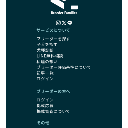
引退犬とは、繁殖期を終えたワンちゃんたちのことを指しま
気で健康なスタートを切れることが大きな魅力です。
す。
子犬の社会性は、家庭でのしつけをスムーズにする重要なポ
優良ブリーダーは、引退犬も家族の一員として、彼らの幸せ
イントです。BreederFamiliesのブリーダーは、母犬や兄弟
を願っています。よって、引退後も自宅で飼育を続けるか、
犬、人との触れ合いの時間をしっかり確保し、子犬が自然に
信頼できる相手に譲渡するなど、ワンちゃんが幸せに暮らせ
コミュニケーション能力を身につけられるよう育てていま
サービスについて
るように配慮します。
す。
ブリーダーを探す
一方、営利優先ブリーダーは引退犬を「コスト」として考
家庭に迎えたその日から、すでに社会性の基盤ができている
子犬を探す
え、早く手放すことを考えます。場合によっては、悪徳保護
ため、新しい環境にもスムーズに適応できます。
犬種診断
団体に引き渡されることもあり、ワンちゃんの生活が不安定
これにより、飼い主さんにとっても安心してスタートできる
LINE無料相談
になる可能性が高まります。
でしょう。
私達の想い
引退犬に対する扱いがどうなっているかも、優良ブリーダー
BreederFamiliesのブリーダーは、犬種に関する豊富な知識
ブリーダー評価基準について
を見分けるポイントとなります。
と経験を持っています。そのため、子犬を迎えた後の健康管
記事一覧
「引退犬も大切に」の詳細はこちら
理やしつけ、生活スタイルに合わせた育て方について、丁寧
ログイン
なアドバイスを受けられます。「この犬種ならではの特徴
社会化とは、ワンちゃんが人間や他の犬、日常の環境にスム
は？」「食事はどうしたらいい？」など、疑問や悩みがあれ
ブリーダーの方へ
ーズに適応できるようにするプロセスです。ワンちゃんの社
ば、専門的な視点から解決のヒントをもらえるのも安心でき
会化は、生後3週間から12週間頃の「社会化期」と呼ばれる
ログイン
るポイントです。
時期が特に重要です。この期間は、ブリーダーが飼育してい
掲載応募
BreederFamiliesでは、すべてのブリーダーが厳しい基準を
る時期と重なるため、ワンちゃんが人や他の犬、家庭環境に
掲載審査について
クリアした方々だけです。運営チームがブリーダーに直接ヒ
対して適応力を高めるための基礎を築く貴重な機会となりま
アリングを行い、現地確認を経て透明性の高い情報を公開し
その他
す。
ています。