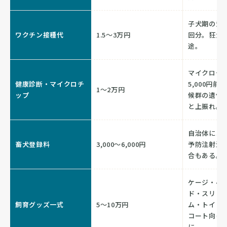
子犬期の混合
ワクチン接種代
1.5〜3万円
回分。狂犬
途。
マイクロチ
健康診断・マイクロチ
5,000円
1〜2万円
ップ
候群の遺伝
と上振れ。
自治体によ
畜犬登録料
3,000〜6,000円
予防注射済
合もある。
ケージ・ベ
ド・スリッ
飼育グッズ一式
5〜10万円
ム・トイレ
コート向け
に。