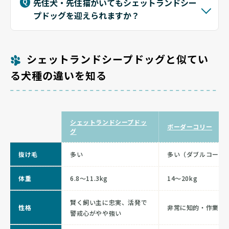
先住犬・先住猫がいてもシェットランドシー
プドッグを迎えられますか？
シェットランドシープドッグと似てい
る犬種の違いを知る
シェットランドシープドッ
ボーダーコリー
グ
抜け毛
多い
多い（ダブルコート
体重
6.8〜11.3kg
14〜20kg
賢く飼い主に忠実、活発で
性格
非常に知的・作業欲
警戒心がやや強い