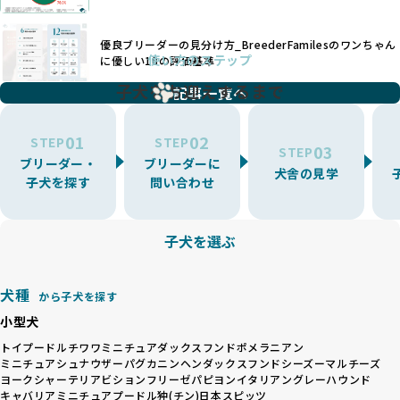
繁殖を行い、各犬種の特徴を熟知しています。これにより、
ング手法は、ワンちゃんの福祉を無視し、利益のみを追求す
犬種ごとの健康管理や繁殖において質の高いケアを提供する
るブリーダーによるものが多く、消費者にとっても深刻な課
優良ブリーダーの見分け方_BreederFamilesのワンちゃん
ことが可能です。
題となっています。
使い方のステップ
に優しい18の評価基準
一方、営利優先ブリーダーは流行や需要に応じて扱う犬種を
BreederFamiliesでは、こうしたワンちゃんに優しくないブ
増やす傾向があり、犬種ごとに異なる健康問題や適切な育成
子犬をお迎えするまで
リーディングをなくすため、すべてのワンちゃんを家族のよ
記事一覧へ
環境を十分に考慮しない場合があります。こうしたブリーダ
うに大切に飼育・繁殖を行っている「優良ブリーダー」のみ
ーでは、ワンちゃんが適切なケアを受けられず、健康を損ね
を厳選しています。
01
02
たりストレスを抱えたりするリスクが高まります。
STEP
STEP
03
STEP
「少数の犬種に集中」の詳細はこちら
ブリーダー・
ブリーダーに
BreederFamiliesでは、アニマルウェルフェアを最優先に考
犬舎の見学
子犬を探す
問い合わせ
えた6つの絶対基準と12の総合基準を設定しています。これに
近年、ミックス犬はユニークな見た目や性格で人気がありま
より、ワンちゃんが心身ともに健やかに過ごせる環境で育つ
すが、無計画な交配には健康リスクが伴います。異なる犬種
ことを徹底しています。
の特徴を持つことで予測しにくい健康問題が発生する可能性
子犬を選ぶ
BreederFamiliesでは、以下の6項目を必須条件とし、これら
が高く、診断や治療も複雑化する場合があります。また、ミ
を満たすブリーダーのみを選定しています：
ックス犬は成長後の性格や体格が予測しづらく、飼い主が期
これらの基準により、ワンちゃんの健全な成長と動物福祉に
待する理想と現実が大きく異なることも少なくありません。
犬種
基づいた責任あるブリーディングを確保しています。
から子犬を探す
優良ブリーダーは、犬種ごとの遺伝的特徴を守り、安定した
さらに、健康管理、社会性の育成、遺伝子検査、食事や運動
小型犬
健康と性格を次世代に引き継ぐために、ミックス犬の繁殖を
の質など、ワンちゃんの心身に配慮した飼育環境が整ってい
避けます。無計画な交配がもたらすリスクを理解し、飼い主
トイプードル
チワワ
ミニチュアダックスフンド
ポメラニアン
るかを評価する12項目の総合基準を設けています。これによ
ミニチュアシュナウザー
パグ
カニンヘンダックスフンド
シーズー
マルチーズ
への十分な説明とアフターフォローを確保できる範囲での繁
り、より高い基準をクリアしたブリーダーだけを厳選してい
ヨークシャーテリア
ビションフリーゼ
パピヨン
イタリアングレーハウンド
殖を徹底しているのです。
ます。
キャバリア
ミニチュアプードル
狆(チン)
日本スピッツ