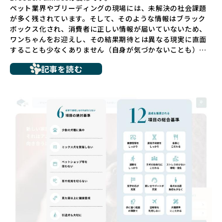
ペット業界やブリーディングの現場には、未解決の社会課題
が多く残されています。そして、そのような情報はブラック
ボックス化され、消費者に正しい情報が届いていないため、
ワンちゃんをお迎えし、その結果期待とは異なる現実に直面
することも少なくありません（自身が気づかないことも）。
たとえば、ペットショップで購入した子犬が劣悪な環境で育
記事を読む
ち、健康面や社会性に問題を抱えていたり、またブリーダー
サイトで子犬だけを可愛く掲載されているものの、裏側では
親犬が乱繁殖によって体力を削られ、苦しい環境で過ごして
いるというケースもあります。こうした問題は、消費者にと
っても大きな負担であり、ワンちゃん自身にとっても非常に
望ましくない環境です。
だからこそ、私たちは正しい情報と安心して選べる場所を提
供すべきだと考えています。BreederFamiliesでは、ワンち
ゃんを家族のように愛する「優良ブリーダー」のみを独自の
厳しい基準で厳選し、その評価基準や評価結果をオープンに
しています。これにより、消費者の皆様が安心して子犬やブ
リーダーを選べる環境を整えています。
そして、消費者の皆様が正しい情報をもとに優良ブリーダー
を求めることで、ワンちゃんを家族のように愛する優良ブリ
ーダーが増え、営利優先の「悪徳ブリーダー」が自然と淘汰