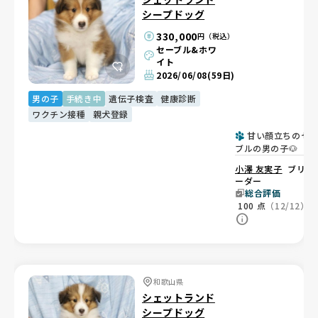
シープドッグ
330,000
円（税込）
セーブル&ホワ
イト
2026/06/08
(59日)
男の子
手続き中
遺伝子検査
健康診断
ワクチン接種
親犬登録
甘い顔立ちのセ
ブルの男の子🐶
小澤 友実子
ブリ
ーダー
総合評価
100
点
（12/12）
和歌山県
シェットランド
シープドッグ