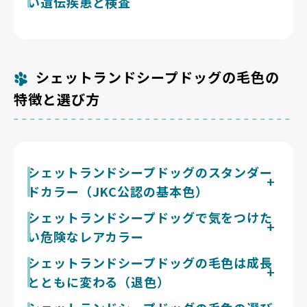
い遺伝疾患と検査
の体への負担につながることがあります。よく動く犬種
グは活発な牧羊犬気質で股関節や膝に負担がかかりやす
だからこそ、親犬が無理なく歩き回れているか、走った
いとも言われるため、関節の触診結果も確認しておくと
シェットランドシープドッグはコリー眼異常（CEA）や
り遊んだりできる環境で育っているかを見せてもらいま
安心です。皮膚や目の状態など日々の健康サインも、ブ
進行性網膜萎縮症（PRA）といった目の遺伝性疾患のほ
しょう。
リーダーに質問しておくとよいでしょう。子犬の体調を
か、股関節形成不全や膝蓋骨脱臼、シェルティに好発す
具体的に説明できるブリーダーかどうかも、大切な判断
る家族性皮膚筋炎にも注意が必要と言われています。
シェットランドシープドッグの毛色の
材料になります。
CEAやPRAは遺伝子検査で親犬の状態を確認できるた
め、両親の検査結果を提示できるかをブリーダーに尋ね
特徴と選び方
てみましょう。こうした課題に向き合うブリーダーを選
ぶと安心です。
シェットランドシープドッグのスタンダー
ドカラー（JKC公認の基本色）
ジャパンケネルクラブでは、シェットランド・シープド
シェットランドシープドッグで気をつけた
ッグの毛色として、薄いゴールドから濃いマホガニーま
い危険なレアカラー
でのセーブル、ボディが黒で濃いタンの入るトライカラ
ー、シルバー・ブルーに黒が大理石状に散らばるブルー
ブルーマールという毛色そのものはジャパンケネルクラ
シェットランドシープドッグの毛色は成長
マール、ブラック＆ホワイト、ブラック＆タンが認めら
ブ公認の正規カラーで、その色や子犬を危険なものとし
とともに変わる（退色）
れています。ブルーマールも公認のスタンダードカラー
て扱う必要はありません。注意したいのは交配の組み合
のひとつです。迷ったらまず公認色から検討すると、犬
わせで、ブルーマール同士をかけ合わせる「ダブルマー
シェットランド・シープドッグも、お迎えしたときの色