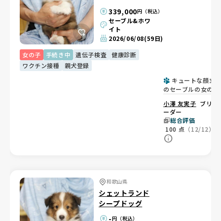
339,000
円（税込）
セーブル&ホワ
イト
2026/06/08
(59日)
女の子
手続き中
遺伝子検査
健康診断
ワクチン接種
親犬登録
キュートな顔立
のセーブルの女の子
🎀
小澤 友実子
ブリ
ーダー
総合評価
100
点
（12/12）
和歌山県
シェットランド
シープドッグ
-
円（税込）