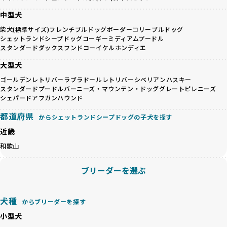
一方、営利優先ブリーダーは流行や需要に応じて安易にミッ
その結果、合格率10%未満という厳しい基準をクリアした優
クス犬を繁殖し、健康管理や飼い主への配慮が不十分なこと
中型犬
良ブリーダーのみが登録されています。
が多く見受けられます。場合によっては、チワワ×ハスキー
BreederFamiliesでは、法令に準拠するだけでなく、ワンち
柴犬(標準サイズ)
フレンチブルドッグ
ボーダーコリー
ブルドッグ
等体格の異なるリスクの高い交配を行うこともあります。
ゃんを家族のように愛するという理念を共有するブリーダー
シェットランドシープドッグ
コーギー
ミディアムプードル
「ミックス犬を繁殖しない」の詳細はこちら
のみを厳選しています。これにより、ユーザーの皆さんに安
スタンダードダックスフンド
コーイケルホンディエ
心して選べる選択肢を提供しています。
大型犬
ペットショップやペットオークションは、流通過程でワンち
「BreederFamilesのワンちゃんに優しい18の評価基準」は
ゃんが長時間の輸送を強いられたり、狭いケージに閉じ込め
こちら
ゴールデンレトリバー
ラブラドールレトリバー
シベリアンハスキー
られるなど、心身に大きな負担がかかります。このような環
スタンダードプードル
バーニーズ・マウンテン・ドッグ
グレートピレニーズ
境は、ストレスや感染リスクを増大させるだけでなく、ワン
シェパード
アフガンハウンド
BreederFamiliesでは、すべてのブリーダーを書類審査、直
ちゃんの社会性や基本的なしつけにも悪影響を与える可能性
接のヒアリング、現地確認を通じて厳しく評価しています。
都道府県
からシェットランドシープドッグの子犬を探す
があります。
このプロセスにより、育成環境や健康管理だけでなく、ブリ
優良ブリーダーは、ワンちゃんの健康と幸せを第一に考え、
近畿
ーダー自身の理念や姿勢までも丁寧に確認しています。
ペットショップやオークションを介さずに直接飼い主に渡す
さらに、こうした評価結果は透明性を持って公開されている
和歌山
ことを大切にしています。また、彼らはお迎え先を自身で確
ため、どのブリーダーを選んでも安心して子犬をお迎えいた
認し、ワンちゃんが安心して暮らせる環境を整えるために直
だけます。
ブリーダーを選ぶ
接の引き渡しを基本とします。
徹底した透明性こそが、BreederFamiliesの大きな特徴で
一方で、営利優先ブリーダーは、広範囲に販売するためにペ
す。
ットショップやオークションを活用し、子犬の心身への影響
犬種
からブリーダーを探す
を軽視しがちです。
BreederFamiliesは、ペット業界が抱える命の大量生産・大
「ペットショップ等を使わない」の詳細はこちら
小型犬
量販売、負担の大きい流通構造、劣悪な飼育環境といった課