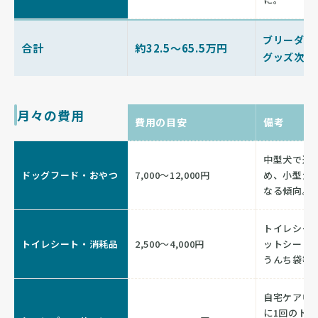
ブリーダー
合計
約32.5〜65.5万円
グッズ次第
月々の費用
費用の目安
備考
中型犬で運
ドッグフード・おやつ
7,000〜12,000円
め、小型犬
なる傾向。
トイレシー
トイレシート・消耗品
2,500〜4,000円
ットシート
うんち袋等
自宅ケア中心
に1回のト