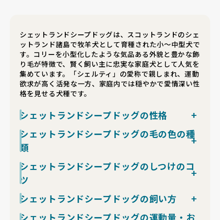
シェットランドシープドッグは、スコットランドのシェ
ットランド諸島で牧羊犬として育種された小〜中型犬で
す。コリーを小型化したような気品ある外貌と豊かな飾
り毛が特徴で、賢く飼い主に忠実な家庭犬として人気を
集めています。「シェルティ」の愛称で親しまれ、運動
欲求が高く活発な一方、家庭内では穏やかで愛情深い性
格を見せる犬種です。
シェットランドシープドッグの性格
シェットランドシープドッグは賢く、飼い主に深い忠誠
シェットランドシープドッグの毛の色の種
心を示す家庭犬です。状況判断が早く指示の理解力に優
類
れる一方、繊細で警戒心がやや強く、見知らぬ人や物音
にすぐ反応する個体も少なくありません。家族の前では
シェットランドシープドッグの被毛色は、犬種標準とし
シェットランドシープドッグのしつけのコ
明るく活発に振る舞い、子どもや高齢者にも穏やかに接
て「セーブル」「トライカラー」「ブルーマール」「ブ
ツ
することができますが、知らない相手には距離を置く傾
ラック&ホワイト」「ブラック&タン」などが認められ
向があるため、子犬期からの社会化が落ち着いた成犬を
ています。最も多いセーブルは茶系の地色に黒い差し毛
シェットランドシープドッグは犬種別の知能ランキング
シェットランドシープドッグの飼い方
育てる鍵となります。
が入り、ゴールデンセーブルやマホガニーセーブルなど
でも上位に位置する賢さをもち、お座り・待て・お手な
牧羊犬としての作業意欲が強く、退屈すると吠えや穴掘
個体差が大きいのが特徴。トライカラーは黒地に白とタ
シェットランドシープドッグは室内飼育が基本で、
シェットランドシープドッグの運動量・お
どの基本コマンド習得は中型犬の中でもトップクラスで
りなどの問題行動につながりやすいタイプです。十分な