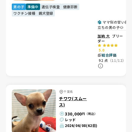
男の子
準備中
遺伝子検査
健康診断
ワクチン接種
親犬登録
ママ似の甘い顔
立ちの男の子🐶
加納 大
ブリー
ダー
5.0
総合評価
92
点
（11/12）
千葉県
チワワ(スムー
ス)
330,000
円（税込）
レッド
2026/06/08
(62日)