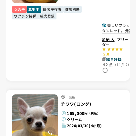
女の子
募集中
遺伝子検査
健康診断
ワクチン接種
親犬登録
美しいブラック
タンレッド。元気
愛嬌たっぷりな女
加納 大
ブリー
子💕
ダー
5.0
総合評価
92
点
（11/12）
千葉県
チワワ(ロング)
165,000
円（税込）
クリーム
2026/03/30
(4か月)