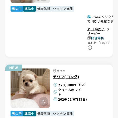
男の子
準備中
健康診断
ワクチン接種
おめめクリクリ
で明るい元気な男の
子✨
米田 麻衣子
ブ
リーダー
総合評価
83
点
（10/12）
兵庫県
チワワ(ロング)
220,000
円（税込）
クリームホワイ
ト
2026/07/07
(33日)
男の子
準備中
健康診断
ワクチン接種