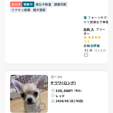
女の子
募集中
遺伝子検査
健康診断
ワクチン接種
親犬登録
フォーンのガッ
チリ健康女子🐕優良
血統
加納 大
ブリー
ダー
5.0
総合評価
92
点
（11/12）
千葉県
チワワ(ロング)
330,000
円（税込）
レッド
2026/05/25
(76日)