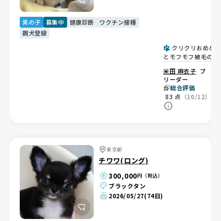
男の子
募集中
健康診断
ワクチン接種
親犬登録
クリクリおめめ
とモフモフ被毛の男
の子🩵
米田 麻衣子
ブ
リーダー
総合評価
83
点
（10/12）
東京都
チワワ(ロング)
300,000
円（税込）
ブラックタン
2026/05/27
(74日)