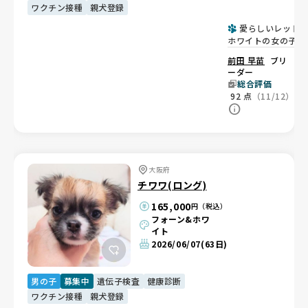
ワクチン接種
親犬登録
愛らしいレッド&
ホワイトの女の子🩷
前田 早苗
ブリ
ーダー
総合評価
92
点
（11/12）
大阪府
チワワ(ロング)
165,000
円（税込）
フォーン&ホワ
イト
2026/06/07
(63日)
男の子
募集中
遺伝子検査
健康診断
ワクチン接種
親犬登録