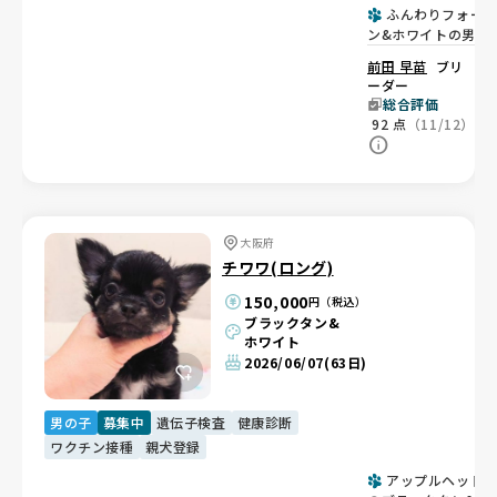
ふんわりフォー
ン&ホワイトの男の
子🐶
前田 早苗
ブリ
ーダー
総合評価
92
点
（11/12）
大阪府
チワワ(ロング)
150,000
円（税込）
ブラックタン&
ホワイト
2026/06/07
(63日)
男の子
募集中
遺伝子検査
健康診断
ワクチン接種
親犬登録
アップルヘッド