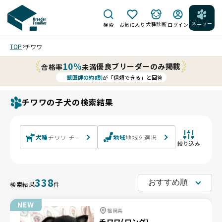
メニュー
犬種診断
検索
お気に入り
ログイン
TOP
チワワ
10%
優良ブリーダーのみ掲載
合格率
未満
獣医師の約8割
が「信頼できる」と回答
チワワの子犬の検索結果
犬種
チワワ チワワ(ロング) チワワ(スムース)
地域
地域を選択
絞り込み
338
検索結果
件
福岡県
チワワ(ロング)