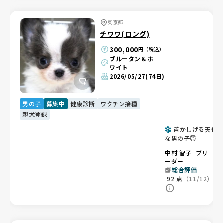
東京都
チワワ(ロング)
300,000
円（税込）
ブルータン＆ホ
ワイト
2026/05/27
(74日)
男の子
募集中
健康診断
ワクチン接種
親犬登録
首かしげる天使
な男の子😇
中村 智子
ブリ
ーダー
総合評価
92
点
（11/12）