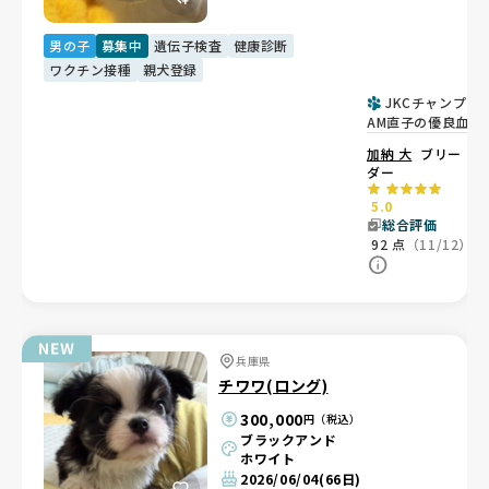
男の子
募集中
遺伝子検査
健康診断
ワクチン接種
親犬登録
JKCチャンプ・
AM直子の優良血
統。短足で可愛い
加納 大
ブリー
型👑
ダー
5.0
総合評価
92
点
（11/12）
兵庫県
チワワ(ロング)
300,000
円（税込）
ブラックアンド
ホワイト
2026/06/04
(66日)