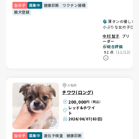
女の子
募集中
健康診断
ワクチン接種
親犬登録
薄タンの優しい
小ぶりな女の子😊
中村 智子
ブリ
ーダー
総合評価
92
点
（11/12）
大阪府
チワワ(ロング)
200,000
円（税込）
レッド&ホワイ
ト
2026/06/07
(63日)
女の子
募集中
遺伝子検査
健康診断