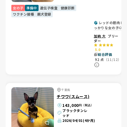
女の子
準備中
遺伝子検査
健康診断
ワクチン接種
親犬登録
レッドの筋肉し
っかりな女の子🐶
加納 大
ブリー
ダー
5.0
総合評価
92
点
（11/12）
千葉県
チワワ(スムース)
143,000
円（税込）
ブラックタンレ
ッド
2026/04/01
(4か月)