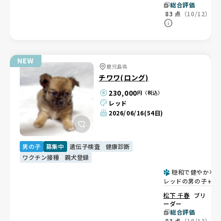
総合評価
83
点
（10/12）
鹿児島県
チワワ(ロング)
230,000
円（税込）
レッド
2026/06/16
(54日)
男の子
募集中
遺伝子検査
健康診断
ワクチン接種
親犬登録
穏和で健やかな
レッドの男の子👦
松下 千春
ブリ
ーダー
総合評価
83
点
（10/12）