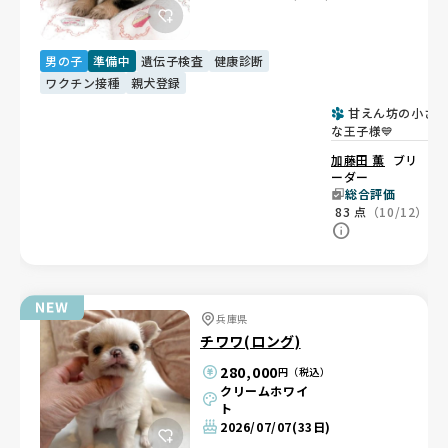
男の子
準備中
遺伝子検査
健康診断
ワクチン接種
親犬登録
甘えん坊の小さ
な王子様💙
加藤田 薫
ブリ
ーダー
総合評価
83
点
（10/12）
兵庫県
チワワ(ロング)
280,000
円（税込）
クリームホワイ
ト
2026/07/07
(33日)