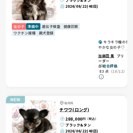
ブラック&タン
2026/06/22
(48日)
女の子
準備中
遺伝子検査
健康診断
ワクチン接種
親犬登録
キラキラ瞳の華
やかな女の子♡
加藤田 薫
ブリ
ーダー
総合評価
83
点
（10/12）
福岡県
チワワ(ロング)
288,000
円（税込）
ブラック&タン
2026/06/22
(48日)