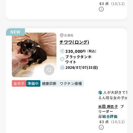
83
点
（10/12）
兵庫県
チワワ(ロング)
330,000
円（税込）
ブラックタンホ
ワイト
2026/07/07
(33日)
女の子
準備中
健康診断
ワクチン接種
人が大好きで甘
えん坊な女の子🎀
米田 麻衣子
ブ
リーダー
総合評価
83
点
（10/12）