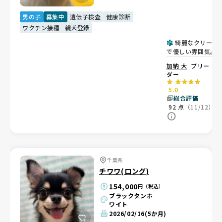
男の子
募集中
遺伝子検査
健康診断
ワクチン接種
親犬登録
綺麗なクリーム
で優しい雰囲気。
やかな男の子💙
加納 大
ブリー
ダー
5.0
総合評価
92
点
（11/12）
千葉県
チワワ(ロング)
154,000
円（税込）
ブラックタンホ
ワイト
2026/02/16
(5か月)