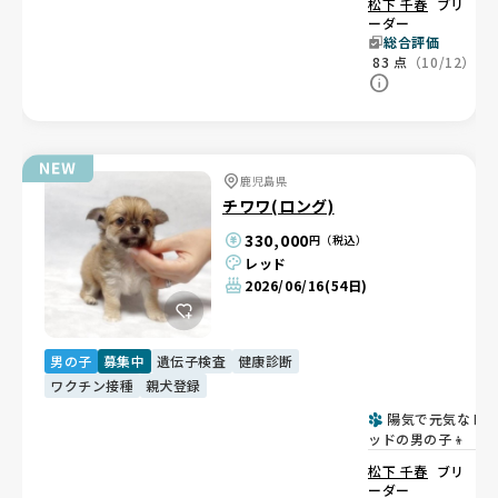
松下 千春
ブリ
ーダー
総合評価
83
点
（10/12）
鹿児島県
チワワ(ロング)
330,000
円（税込）
レッド
2026/06/16
(54日)
男の子
募集中
遺伝子検査
健康診断
ワクチン接種
親犬登録
陽気で元気なレ
ッドの男の子👦
松下 千春
ブリ
ーダー