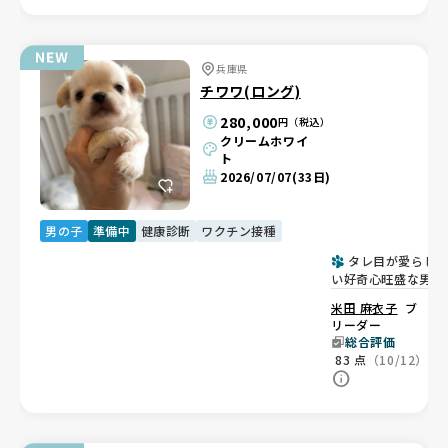
兵庫県
チワワ(ロング)
280,000
円（税込）
クリームホワイ
ト
2026/07/07
(33日)
男の子
準備中
健康診断
ワクチン接種
タレ目が愛らし
い好奇心旺盛な男の
子😊
米田 麻衣子
ブ
リーダー
総合評価
83
点
（10/12）