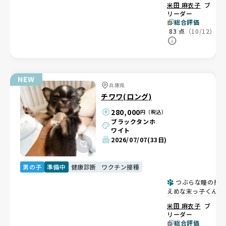
米田 麻衣子
ブ
リーダー
総合評価
83
点
（10/12）
兵庫県
チワワ(ロング)
280,000
円（税込）
ブラックタンホ
ワイト
2026/07/07
(33日)
男の子
準備中
健康診断
ワクチン接種
つぶらな瞳の控
えめな末っ子くん🐶
米田 麻衣子
ブ
リーダー
総合評価