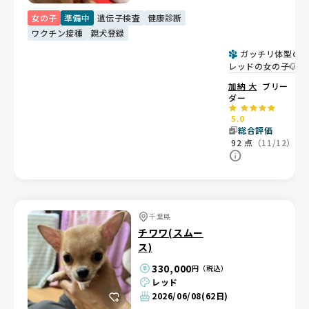
女の子
準備中
遺伝子検査
健康診断
ワクチン接種
親犬登録
ガッチリ体型の
レッドの女の子🐶
加納 大
ブリー
ダー
5.0
総合評価
92
点
（11/12）
千葉県
チワワ(スムー
ス)
330,000
円（税込）
レッド
2026/06/08
(62日)