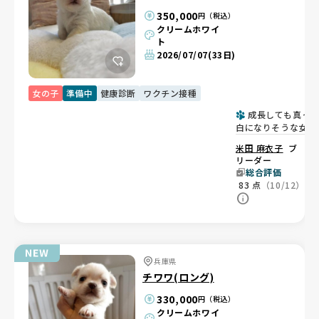
350,000
円（税込）
クリームホワイ
ト
2026/07/07
(33日)
女の子
準備中
健康診断
ワクチン接種
成長しても真っ
白になりそうな女の
子✨
米田 麻衣子
ブ
リーダー
総合評価
83
点
（10/12）
兵庫県
チワワ(ロング)
330,000
円（税込）
クリームホワイ