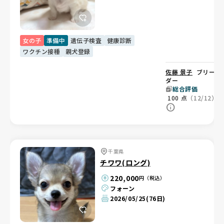
女の子
準備中
遺伝子検査
健康診断
ワクチン接種
親犬登録
佐藤 景子
ブリー
ダー
総合評価
100
点
（12/12）
千葉県
チワワ(ロング)
220,000
円（税込）
フォーン
2026/05/25
(76日)