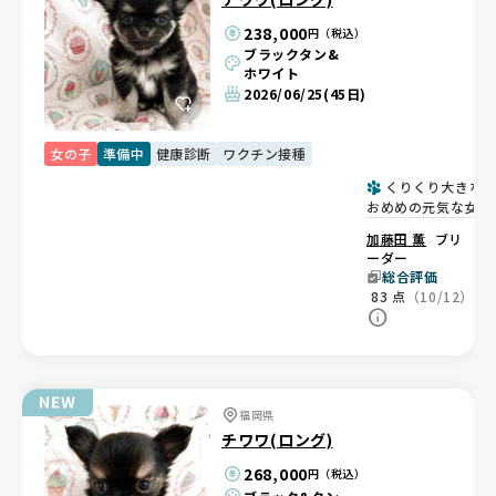
238,000
円（税込）
ブラックタン&
ホワイト
2026/06/25
(45日)
女の子
準備中
健康診断
ワクチン接種
くりくり大きな
おめめの元気な女の
子♡
加藤田 薫
ブリ
ーダー
総合評価
83
点
（10/12）
福岡県
チワワ(ロング)
268,000
円（税込）