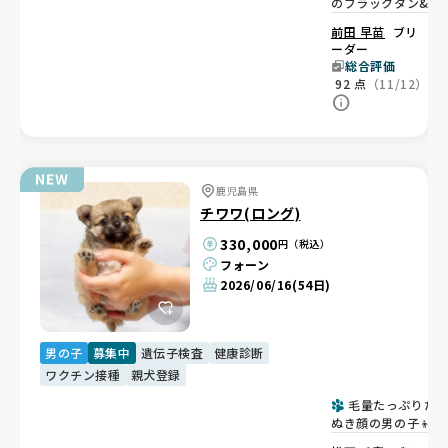
のブラックタン&ホ
ワイトの男の子🩵
前田 早苗
ブリ
ーダー
総合評価
92
点
（11/12）
鹿児島県
チワワ(ロング)
330,000
円（税込）
フォーン
2026/06/16
(54日)
男の子
募集中
遺伝子検査
健康診断
ワクチン接種
親犬登録
毛量たっぷりた
ぬき顔の男の子👦