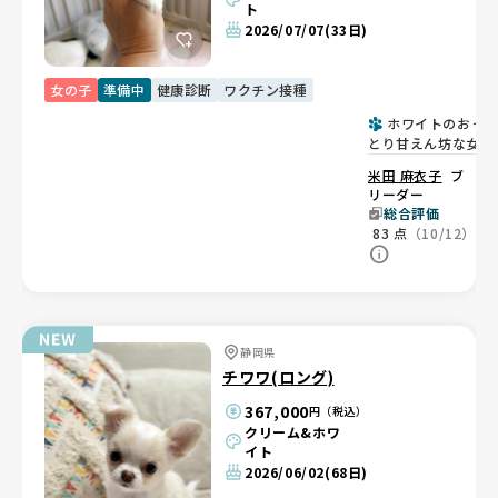
ト
2026/07/07
(33日)
女の子
準備中
健康診断
ワクチン接種
ホワイトのおっ
とり甘えん坊な女の
子🎀
米田 麻衣子
ブ
リーダー
総合評価
83
点
（10/12）
静岡県
チワワ(ロング)
367,000
円（税込）
クリーム&ホワ
イト
2026/06/02
(68日)