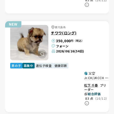
鹿児島県
チワワ(ロング)
350,000
円（税込）
フォーン
2026/06/16
(54日)
男の子
募集中
遺伝子検査
健康診断
父🏆
Jr.CH/JKCCH 一番
小さな男の子👦
松下 千春
ブリ
ーダー
総合評価
83
点
（10/12）