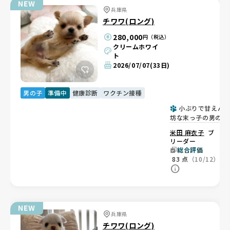
兵庫県
チワワ(ロング)
280,000
円（税込）
クリームホワイ
ト
2026/07/07
(33日)
男の子
準備中
健康診断
ワクチン接種
小ぶりで甘えん
坊な末っ子の男の子
🐶
米田 麻衣子
ブ
リーダー
総合評価
83
点
（10/12）
兵庫県
チワワ(ロング)