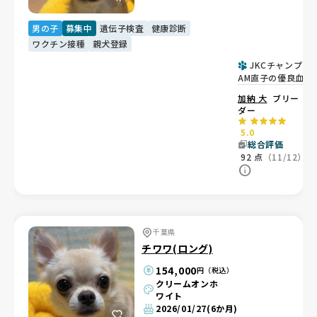
男の子
募集中
遺伝子検査
健康診断
ワクチン接種
親犬登録
JKCチャンプ・
AM直子の優良血統
な男の子👑
加納 大
ブリー
ダー
5.0
総合評価
92
点
（11/12）
千葉県
チワワ(ロング)
154,000
円（税込）
クリームオンホ
ワイト
2026/01/27
(6か月)