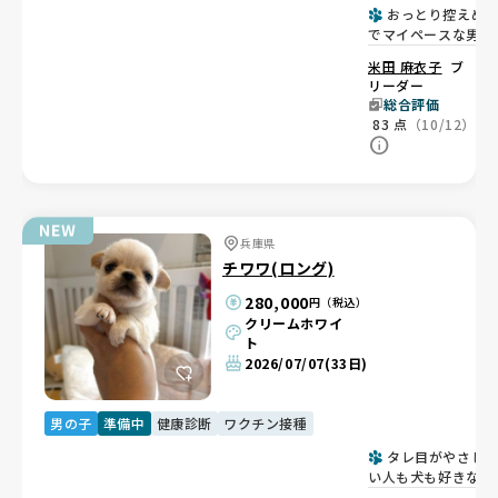
おっとり控えめ
でマイペースな男の
子🐶
米田 麻衣子
ブ
リーダー
総合評価
83
点
（10/12）
兵庫県
チワワ(ロング)
280,000
円（税込）
クリームホワイ
ト
2026/07/07
(33日)
男の子
準備中
健康診断
ワクチン接種
タレ目がやさし
い人も犬も好きな男
の子😊