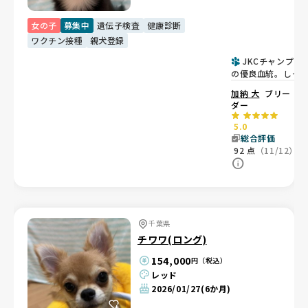
女の子
募集中
遺伝子検査
健康診断
ワクチン接種
親犬登録
JKCチャンプ直
の優良血統。しっ
りタイプの女の子
加納 大
ブリー
ダー
5.0
総合評価
92
点
（11/12）
千葉県
チワワ(ロング)
154,000
円（税込）
レッド
2026/01/27
(6か月)