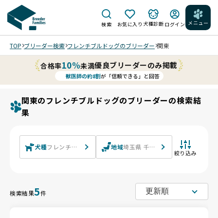
メニュー
犬種診断
検索
お気に入り
ログイン
TOP
ブリーダー検索
フレンチブルドッグのブリーダー
関東
10%
優良ブリーダーのみ掲載
合格率
未満
獣医師の約8割
が「信頼できる」と回答
関東のフレンチブルドッグのブリーダーの検索結
果
犬種
フレンチブルドッグ
地域
埼玉県 千葉県 東京都 神奈川県 茨
絞り込み
5
検索結果
件