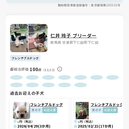
動物取扱事業登録番号：東京都販第103315号
仁井 玲子 ブリーダー
群馬県 甘楽郡下仁田町下仁田
フレンチブルドッグ
100
総合評価
点
（12/12）
過去お迎えの子犬
フレンチブルドッグ
フレンチブルドッグ
男の子
お迎え済
男の子
お迎え済
-
-
円（税込）
円（税込）
2026/04/29
(3か月)
2025/02/21
(17か月)