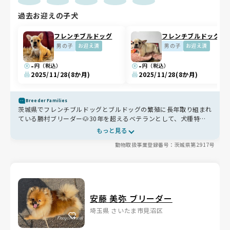
過去お迎えの子犬
フレンチブルドッグ
フレンチブルドッグ
男の子
お迎え済
男の子
お迎え済
-
-
円（税込）
円（税込）
2025/11/28
(8か月)
2025/11/28
(8か月)
Breeder Families
茨城県でフレンチブルドッグとブルドッグの繁殖に長年取り組まれ
ている勝村ブリーダー🐶30年を超えるベテランとして、犬種特性
を踏まえた迅速な動物病院対応や日々の全身チェックを徹底し、体
もっと見る
調変化を見逃さない健康管理が行き届いています。ヒューマングレ
動物取扱事業登録番号：茨城県第2917号
ード・グレインフリーの低油分フードを選び、関節ケアやシニアサ
プリで年齢に応じたケアも丁寧。エアコン2台で常に20度前後の温
度管理と見守りカメラで安心できる環境が整い、お迎え後もファミ
リーLINEやオフ会で長く寄り添うサポート体制が魅力です✨
安藤 美弥 ブリーダー
埼玉県 さいたま市見沼区