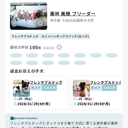
栗林 美穂 ブリーダー
東京都 大田区田園調布本町
フレンチブルドッグ
カニンヘンダックスフンド(ロング)
100
総合評価
点
（12/12）
過去お迎えの子犬
フレンチブルドッグ
フレンチブルドッグ
男の子
お迎え済
男の子
お迎え済
-
-
円（税込）
円（税込）
2026/01/29
(6か月)
2026/01/29
(6か月)
Breeder Families
フレンチブルドッグとダックスを少数で大切に育てる東京都の栗林