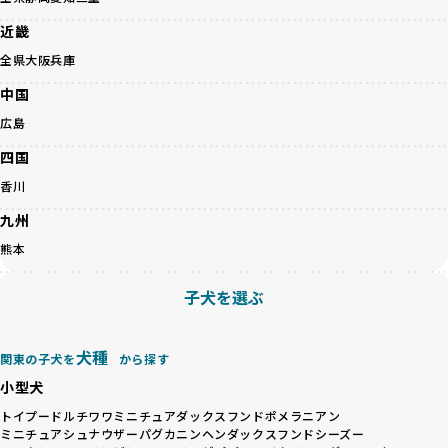
認し、ワンちゃんが安心して暮らせる環境を整えるために直
だけます。
接の引き渡しを基本とします。
徹底した透明性こそが、BreederFamiliesの大きな特徴で
近畿
一方で、営利優先ブリーダーは、広範囲に販売するためにペ
す。
全県
大阪
兵庫
ットショップやオークションを活用し、子犬の心身への影響
を軽視しがちです。
BreederFamiliesは、ペット業界が抱える命の大量生産・大
中国
「ペットショップ等を使わない」の詳細はこちら
量販売、負担の大きい流通構造、劣悪な飼育環境といった課
広島
題に真摯に向き合っています。優良ブリーダーとの直接取引
近年、「小さくて可愛い」「珍しい毛色」という見た目の特
を促進することで、無駄な命の消費を減らし、命を大切にす
四国
徴が人気を集め、高値で取引されることが多くなっていま
る社会の実現を目指しています。
香川
す。しかし、こうした特徴には健康リスクが伴う場合が少な
さらに、売上の一部を保護団体や保護団体を支援する公益法
くありません。極小サイズは骨や心臓に負担がかかりやす
人へ寄付しています。多くのペット販売業者が、動物福祉へ
九州
く、レアカラーには遺伝疾患のリスクが高まることがありま
の取り組みが不十分であることを理由に寄付を断られる中、
熊本
す。
BreederFamiliesはその姿勢が評価され、寄付が実現してい
営利優先ブリーダーは、このような流行や需要に応じて無理
ます。この活動により、保護が必要なワンちゃんの救済や保
子犬を選ぶ
な繁殖を行いがちです。小柄な母犬を繁殖に多用して体に負
護活動の支援にも貢献しています。
担をかけたり、子犬を小さく見せるために食事を減らすな
BreederFamiliesのこうした取り組みは、目の前の子犬だけ
ど、健康を犠牲にした管理がされることもあります。このよ
でなく、すべてのワンちゃんに優しい未来を創るための大き
犬種
うな方法では、ワンちゃんの免疫力や体力が低下し、飼い主
関東の子犬を
から探す
な一歩です。ユーザーの皆さんがBreederFamiliesを通じて
にとっても将来的な医療費やケアの負担が増える恐れがあり
子犬をお迎えすることで、こうした社会貢献活動を間接的に
小型犬
ます。
支えることができます。
トイプードル
チワワ
ミニチュアダックスフンド
ポメラニアン
優良ブリーダーは、こうした流行に流されず、ワンちゃんの
ミニチュアシュナウザー
パグ
カニンヘンダックスフンド
シーズー
健康を最優先に考えています。特に小さいワンちゃんやレア
BreederFamiliesに登録されているブリーダーは、子犬が心