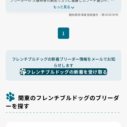
ブリーダー🐶 犬種特有の病気リスクに配慮したフード選びや、無
理のない繁殖を大切にしています。お迎え後もLINEで気軽に相談
もっと見る
でき、里帰りもできる心強い存在です✨
動物取扱事業登録番号：第000890号
1
フレンチブルドッグの新着ブリーダー情報をメールでお知
らせします
フレンチブルドッグの新着を受け取る
関東のフレンチブルドッグのブリーダ
ーを探す