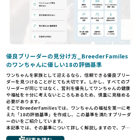
厳しい基準で厳選し、その評価基準や評価結果をオープンに
しています。これにより、消費者の皆様が安心して子犬やブ
リーダーを選べる環境を整えています。
そして、消費者の皆様が正しい情報をもとに優良ブリーダー
を求めることで、ワンちゃんを家族のように愛する優良ブリ
ーダーが増え、営利優先の「悪徳ブリーダー」が自然と淘汰
される社会を目指しています。目の前の子犬だけでなく、親
犬や引退犬も大切にされる環境を作り上げ、すべてのワンち
優良ブリーダーの見分け方_BreederFamiles
ゃんに優しい世界を築いていきたいと考えています。
のワンちゃんに優しい18の評価基準
ペットショップでの生体販売では、ワンちゃんが健やかに成
ワンちゃんを家族として迎えるなら、信頼できる優良ブリー
長するための環境が十分に整っていない場合が多く、販売ま
ダーを見つけることがとても大切です。しかし、すべてのブ
での間に過密な環境や長距離移動のストレスを受けることが
リーダーが同じではなく、営利を優先してワンちゃんの健康
少なくありません。このような環境は、健康リスクや社会性
や福祉を十分に考えないところもあるため、慎重に見極める
の問題につながりやすく、ワンちゃんにとっても望ましいと
必要があります。
は言えません。
そこでBreederFamiliesでは、ワンちゃんの福祉を第一に考
こうした背景から、BreederFamiliesはペットショップを介
えた「18の評価基準」を作成し、この基準を満たすブリーダ
さない直接販売を採用するとともに、ペットオークションや
ーのいをご紹介しています。
ペットショップを利用するブリーダーの掲載も行ってしませ
本記事では、その基準について詳しく解説しますので、ブリ
ん。
ーダー選びの参考にしていただければ幸いです。
ペットショップを避けた方がいい理由の詳細はこちら
記事を読む