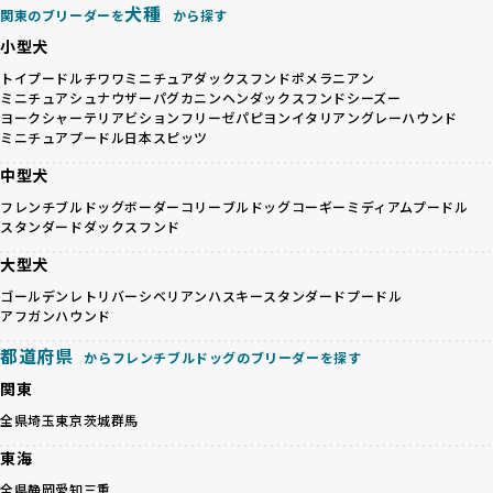
待する理想と現実が大きく異なることも少なくありません。
犬種
基づいた責任あるブリーディングを確保しています。
関東のブリーダーを
から探す
優良ブリーダーは、犬種ごとの遺伝的特徴を守り、安定した
さらに、健康管理、社会性の育成、遺伝子検査、食事や運動
小型犬
健康と性格を次世代に引き継ぐために、ミックス犬の繁殖を
の質など、ワンちゃんの心身に配慮した飼育環境が整ってい
避けます。無計画な交配がもたらすリスクを理解し、飼い主
トイプードル
チワワ
ミニチュアダックスフンド
ポメラニアン
るかを評価する12項目の総合基準を設けています。これによ
ミニチュアシュナウザー
パグ
カニンヘンダックスフンド
シーズー
への十分な説明とアフターフォローを確保できる範囲での繁
り、より高い基準をクリアしたブリーダーだけを厳選してい
ヨークシャーテリア
ビションフリーゼ
パピヨン
イタリアングレーハウンド
殖を徹底しているのです。
ます。
ミニチュアプードル
日本スピッツ
一方、営利優先ブリーダーは流行や需要に応じて安易にミッ
その結果、合格率10%未満という厳しい基準をクリアした優
クス犬を繁殖し、健康管理や飼い主への配慮が不十分なこと
中型犬
良ブリーダーのみが登録されています。
が多く見受けられます。場合によっては、チワワ×ハスキー
BreederFamiliesでは、法令に準拠するだけでなく、ワンち
フレンチブルドッグ
ボーダーコリー
ブルドッグ
コーギー
ミディアムプードル
等体格の異なるリスクの高い交配を行うこともあります。
ゃんを家族のように愛するという理念を共有するブリーダー
スタンダードダックスフンド
「ミックス犬を繁殖しない」の詳細はこちら
のみを厳選しています。これにより、ユーザーの皆さんに安
大型犬
心して選べる選択肢を提供しています。
ペットショップやペットオークションは、流通過程でワンち
「BreederFamilesのワンちゃんに優しい18の評価基準」は
ゴールデンレトリバー
シベリアンハスキー
スタンダードプードル
ゃんが長時間の輸送を強いられたり、狭いケージに閉じ込め
こちら
アフガンハウンド
られるなど、心身に大きな負担がかかります。このような環
都道府県
境は、ストレスや感染リスクを増大させるだけでなく、ワン
からフレンチブルドッグのブリーダーを探す
BreederFamiliesでは、すべてのブリーダーを書類審査、直
ちゃんの社会性や基本的なしつけにも悪影響を与える可能性
接のヒアリング、現地確認を通じて厳しく評価しています。
関東
があります。
このプロセスにより、育成環境や健康管理だけでなく、ブリ
全県
埼玉
東京
茨城
群馬
優良ブリーダーは、ワンちゃんの健康と幸せを第一に考え、
ーダー自身の理念や姿勢までも丁寧に確認しています。
ペットショップやオークションを介さずに直接飼い主に渡す
さらに、こうした評価結果は透明性を持って公開されている
東海
ことを大切にしています。また、彼らはお迎え先を自身で確
ため、どのブリーダーを選んでも安心して子犬をお迎えいた
全県
静岡
愛知
三重