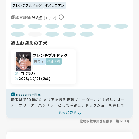
フレンチブルドッグ
ポメラニアン
92
総合評価
点
（11/12）
過去お迎えの子犬
フレンチブルドッグ
男の子
お迎え済
-
円（税込）
2023/10/01
(2歳)
Breeder Families
埼玉県で30年のキャリアを誇る安藤ブリーダー。ご夫婦共にオー
ナーブリーダーハンドラーとして活躍し、ドッグショーを通じて犬
種の理想であるスタンダードを追求し続けています✨肉を添える食
もっと見る
事管理や、リビングでの育児を通じた社会化にもこだわり、心身と
動物取扱事業登録番号：第 689 号
もに健やかな子を育てています🐶お迎え後の生涯サポートも充実し
ており、一生涯の頼れる相談相手になってくれます🐾