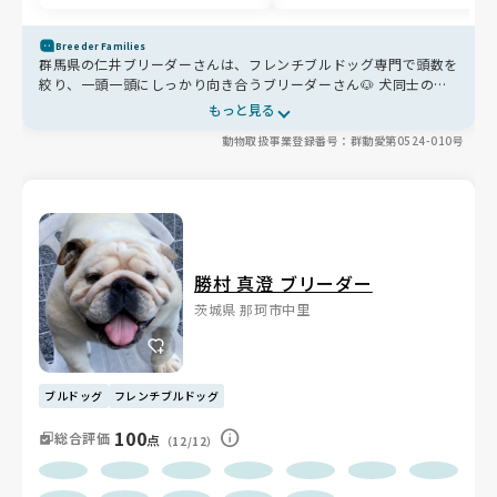
Breeder Families
群馬県の仁井ブリーダーさんは、フレンチブルドッグ専門で頭数を
絞り、一頭一頭にしっかり向き合うブリーダーさん🐶 犬同士の関
わりや人とのふれあいを大切にし、性格も明るく人懐っこい子ばか
もっと見る
り✨ お迎え後も相談でき、誕生日にはプレゼントも届く温かなサ
動物取扱事業登録番号：群動愛第0524-010号
ポートも魅力です😊
勝村 真澄 ブリーダー
茨城県 那珂市中里
ブルドッグ
フレンチブルドッグ
100
総合評価
点
（12/12）