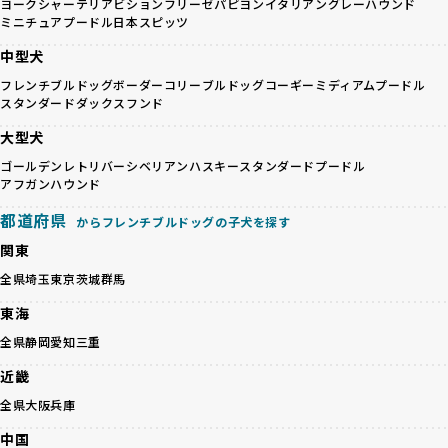
ヨークシャーテリア
ビションフリーゼ
パピヨン
イタリアングレーハウンド
カラーの子犬を販売する場合は、健康リスクを十分に理解
身ともに健康に育つための環境づくりに全力を注いでいま
ミニチュアプードル
日本スピッツ
し、飼い主にそのリスクについて丁寧に説明しています。食
す。
中型犬
事管理もしっかり行い、成長に必要な栄養を確保するなど、
遺伝的なリスクを最小限に抑えた繁殖計画、栄養バランスが
ワンちゃんの健康を第一にした繁殖を心がけています。
考えられた食事、子犬がのびのびと動ける適度な運動環境、
フレンチブルドッグ
ボーダーコリー
ブルドッグ
コーギー
ミディアムプードル
「見た目以上に健康重視」の詳細はこちら
スタンダードダックスフンド
さらに獣医師と連携した健康管理まで徹底しています。
その結果、BreederFamiliesを通じてお迎えする子犬は、元
大型犬
引退犬とは、繁殖期を終えたワンちゃんたちのことを指しま
気で健康なスタートを切れることが大きな魅力です。
す。
ゴールデンレトリバー
シベリアンハスキー
スタンダードプードル
子犬の社会性は、家庭でのしつけをスムーズにする重要なポ
優良ブリーダーは、引退犬も家族の一員として、彼らの幸せ
アフガンハウンド
イントです。BreederFamiliesのブリーダーは、母犬や兄弟
を願っています。よって、引退後も自宅で飼育を続けるか、
犬、人との触れ合いの時間をしっかり確保し、子犬が自然に
都道府県
からフレンチブルドッグの子犬を探す
信頼できる相手に譲渡するなど、ワンちゃんが幸せに暮らせ
コミュニケーション能力を身につけられるよう育てていま
るように配慮します。
関東
す。
一方、営利優先ブリーダーは引退犬を「コスト」として考
家庭に迎えたその日から、すでに社会性の基盤ができている
全県
埼玉
東京
茨城
群馬
え、早く手放すことを考えます。場合によっては、悪徳保護
ため、新しい環境にもスムーズに適応できます。
団体に引き渡されることもあり、ワンちゃんの生活が不安定
東海
これにより、飼い主さんにとっても安心してスタートできる
になる可能性が高まります。
でしょう。
全県
静岡
愛知
三重
引退犬に対する扱いがどうなっているかも、優良ブリーダー
BreederFamiliesのブリーダーは、犬種に関する豊富な知識
を見分けるポイントとなります。
近畿
と経験を持っています。そのため、子犬を迎えた後の健康管
「引退犬も大切に」の詳細はこちら
理やしつけ、生活スタイルに合わせた育て方について、丁寧
全県
大阪
兵庫
なアドバイスを受けられます。「この犬種ならではの特徴
社会化とは、ワンちゃんが人間や他の犬、日常の環境にスム
中国
は？」「食事はどうしたらいい？」など、疑問や悩みがあれ