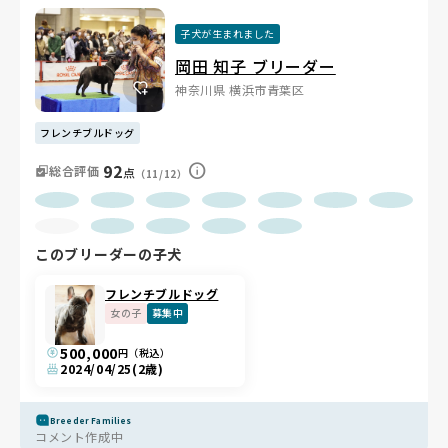
子犬が生まれました
岡田 知子 ブリーダー
神奈川県 横浜市青葉区
フレンチブルドッグ
92
総合評価
点
（11/12）
このブリーダーの子犬
フレンチブルドッグ
女の子
募集中
500,000
円（税込）
2024/04/25
(2歳)
Breeder Families
コメント作成中