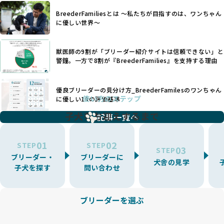
たとえば、パグは呼吸器系のトラブルを抱えやすく、ラブラ
が見られます。さらに、コストカットのために食事を減らし
BreederFamiliesとは 〜私たちが目指すのは、ワンちゃん
ドール・レトリバーには股関節形成不全への注意が必要で
たり、栄養のない食事を与える、適切な健康管理が行われな
に優しい世界〜
す。このような犬種ごとの違いを熟知し、適切なケアを提供
いなど、ワンちゃんの健康と福祉が犠牲にされることも少な
できるかどうかは、ブリーダーの専門性に大きく関わりま
くありません。
す。
獣医師の9割が「ブリーダー紹介サイトは信頼できない」と
また、健康リスクが予測しづらいミックス犬の繁殖や、愛情
優良ブリーダーは、少数の犬種（一般的に3種以内）に絞って
警鐘。一方で8割が『BreederFamilies』を支持する理由
が行き届かない多頭飼育等も問題です。これらのブリーディ
繁殖を行い、各犬種の特徴を熟知しています。これにより、
ング手法は、ワンちゃんの福祉を無視し、利益のみを追求す
犬種ごとの健康管理や繁殖において質の高いケアを提供する
るブリーダーによるものが多く、消費者にとっても深刻な課
優良ブリーダーの見分け方_BreederFamilesのワンちゃん
ことが可能です。
題となっています。
使い方のステップ
に優しい18の評価基準
一方、営利優先ブリーダーは流行や需要に応じて扱う犬種を
BreederFamiliesでは、こうしたワンちゃんに優しくないブ
増やす傾向があり、犬種ごとに異なる健康問題や適切な育成
子犬をお迎えするまで
リーディングをなくすため、すべてのワンちゃんを家族のよ
記事一覧へ
環境を十分に考慮しない場合があります。こうしたブリーダ
うに大切に飼育・繁殖を行っている「優良ブリーダー」のみ
ーでは、ワンちゃんが適切なケアを受けられず、健康を損ね
を厳選しています。
01
02
たりストレスを抱えたりするリスクが高まります。
STEP
STEP
03
STEP
「少数の犬種に集中」の詳細はこちら
ブリーダー・
ブリーダーに
BreederFamiliesでは、アニマルウェルフェアを最優先に考
犬舎の見学
子犬を探す
問い合わせ
えた6つの絶対基準と12の総合基準を設定しています。これに
近年、ミックス犬はユニークな見た目や性格で人気がありま
より、ワンちゃんが心身ともに健やかに過ごせる環境で育つ
すが、無計画な交配には健康リスクが伴います。異なる犬種
ことを徹底しています。
の特徴を持つことで予測しにくい健康問題が発生する可能性
ブリーダーを選ぶ
BreederFamiliesでは、以下の6項目を必須条件とし、これら
が高く、診断や治療も複雑化する場合があります。また、ミ
を満たすブリーダーのみを選定しています：
ックス犬は成長後の性格や体格が予測しづらく、飼い主が期
これらの基準により、ワンちゃんの健全な成長と動物福祉に