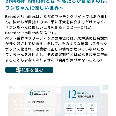
BreederFamiliesとは 〜私たちが目指すのは、
ワンちゃんに優しい世界〜
BreederFamiliesは、ただのマッチングサイトではありませ
ん。私たちが目指すのは、単に子犬を仲介するだけでなく、
「ワンちゃんに優しい世界を創る」こと——これが
BreederFamiliesの使命です。
ペット業界やブリーディングの現場には、未解決の社会課題
が多く残されています。そして、そのような情報はブラック
ボックス化され、消費者に正しい情報が届いていないため、
ワンちゃんをお迎えし、その結果期待とは異なる現実に直面
することも少なくありません（自身が気づかないことも）。
たとえば、ペットショップで購入した子犬が劣悪な環境で育
記事を読む
ち、健康面や社会性に問題を抱えていたり、またブリーダー
サイトで子犬だけを可愛く掲載されているものの、裏側では
親犬が乱繁殖によって体力を削られ、苦しい環境で過ごして
いるというケースもあります。こうした問題は、消費者にと
っても大きな負担であり、ワンちゃん自身にとっても非常に
望ましくない環境です。
だからこそ、私たちは正しい情報と安心して選べる場所を提
供すべきだと考えています。BreederFamiliesでは、ワンち
ゃんを家族のように愛する「優良ブリーダー」のみを独自の