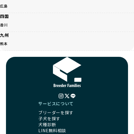
ーズに適応できるようにするプロセスです。ワンちゃんの社
ば、専門的な視点から解決のヒントをもらえるのも安心でき
広島
会化は、生後3週間から12週間頃の「社会化期」と呼ばれる
るポイントです。
時期が特に重要です。この期間は、ブリーダーが飼育してい
四国
BreederFamiliesでは、すべてのブリーダーが厳しい基準を
る時期と重なるため、ワンちゃんが人や他の犬、家庭環境に
クリアした方々だけです。運営チームがブリーダーに直接ヒ
香川
対して適応力を高めるための基礎を築く貴重な機会となりま
アリングを行い、現地確認を経て透明性の高い情報を公開し
す。
九州
ています。
優良ブリーダーは、母犬との愛情ある触れ合いや、兄弟犬や
これにより、ユーザーは見た目だけでなく、育成環境や健康
熊本
他の犬との遊び、人や日常的な家庭環境への慣れを促すこと
管理体制、社会性の取り組みといった客観的なデータを基に
で社会化を進めています。これにより、新しい家族に迎えら
安心して子犬を選ぶことができます。
れた後もストレスなく過ごせるようサポートします。
子犬のお迎えまでのやりとりに不安を感じる方も多いかもし
営利優先ブリーダーは、母犬から早期に分離し、ケージ内で
れませんが、BreederFamiliesならその心配は無用です。
の生活が中心となるため、ワンちゃんが他の犬や人と触れ合
運営チームがブリーダーとのやりとりを全面的にサポートし
う機会が少なく、社会性が十分に育たないことがあります。
ます。不明点やトラブルが発生した場合も迅速に対応するた
こうしたワンちゃんは、家庭環境に適応しづらくなるリスク
め、安心してお迎え準備を進められます。
が高まります。
さらに、LINEでの無料相談も提供しており、気軽に質問でき
「社会化にこだわる」の詳細はこちら
るのもBreederFamiliesならではの魅力です。
サービスについて
出産は母犬にとって大きな負担がかかる命がけの行為であ
BreederFamiliesは、厳しい基準と徹底した審査プロセスを
ブリーダーを探す
り、その健康状態が子犬にも影響を与えます。出産時に母犬
通じて「ワンちゃんに優しい世界を創る」ことを目指してい
子犬を探す
が健康であることは、母犬自身の負担を軽減するだけでな
ます。単なる仲介サービスを超え、ワンちゃんの健康と幸
犬種診断
く、生まれてくる子犬の健康や成長にも大きく影響します。
福、飼い主様の安心を第一に考えるプラットフォームとし
LINE無料相談