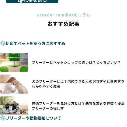
トイプードルやコーギーなどの犬種では、見た目のためだけ
多くのブリーダーサイトでは、掲載するブリーダーの審査が
に断尾（しっぽを切る）や断耳（耳を切る）が行われている
法令レベルの最低基準にとどまっていることが問題です。こ
Breeder Familiesのコラム
ことがあります。
の法令レベルの基準はブリーディング環境の最低限を定める
おすすめ記事
これは痛みを伴う処置で、ワンちゃんの身体的な負担が大き
ものに過ぎず、ワンちゃんの心身の福祉やブリーダーの責任
く、慢性的な痛みや不安感を引き起こす可能性もあります。
ある姿勢を十分に保障するものではありません。そのため、
また、しっぽや耳はワンちゃんの重要なコミュニケーション
厳格なチェックを経ていないブリーダーが掲載されることも
手段でもあるため、切断されることで他の犬や人間との意思
初めてペットを飼う方におすすめ
少なくなく、消費者にとって選択の判断が難しい現状があり
疎通が難しくなることもあります。
ます。
ヨーロッパ諸国ではこうした処置が禁止されている一方で、
さらに、書類審査のみで掲載が許可されるサイトが多く、実
日本ではいまだ行われる場合があります。
際の飼育環境やブリーダーの姿勢が見えにくい点も課題で
ブリーダーとペットショップの違いは？どっちがいい？
優良ブリーダーは動物福祉を優先し、ワンちゃんの自然な姿
す。こうしたサイトでは、ブリーダーが記載する情報が主で
を大切にするため断尾・断耳を行いません。
あり、実際の現場や日々のケアの状況がわからないため、営
一方、営利優先ブリーダーでは「見た目が良く売れやすい」
利優先の「悪徳ブリーダー」が含まれるリスクが高まりま
犬のブリーダーとは？信頼できる人の選び方や仕事内容を
ことを理由に断尾や断耳を行うことがあり、中には麻酔なし
す。
わかりやすく解説
で処置するケースも見受けられます。
BreederFamiliesでは、ワンちゃんを大切にする「優良ブリ
「耳やしっぽを切らない」詳細はこちら
ーダー」のみを紹介するために、法令を超えた独自の基準を
設け、ブリーダーの理念や飼育環境の厳格なチェックを行っ
悪徳ブリーダーを見分け方とは？悪質な業者を見抜く優良
犬種ごとに異なる健康リスクや育て方のポイントを理解し、
ブリーダーの探し方
ています。
適切に対応するためには、深い知識と豊富な経験が欠かせま
ブリーダーや動物福祉について
せん。現在、犬種は200種類以上あり、それぞれに特有の健康
一部の営利優先のブリーディングでは、母犬の出産負担を考
リスクや性格特性が存在します。
えずに大量繁殖が行われ、親犬が心身ともに疲弊するケース