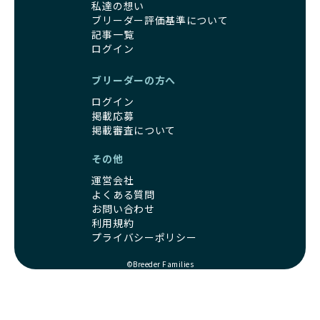
よって、母犬の健康を配慮した出産管理が非常に重要です。
て、ワンちゃんを家族のように愛する優良ブリーダーのみを
私達の想い
優良ブリーダーは、母犬の健康状態に細心の注意を払い、獣
厳選し紹介しています。
ブリーダー評価基準について
医師と相談しながら出産のタイミングや間隔を適切に決定し
記事一覧
この取り組みにより、BreederFamiliesでは、飼い主様がワ
ます。法令を基本としつつも、母犬の体調を第一に考え、初
ログイン
ンちゃんを安心して迎え入れられる出会いを提供していま
回の出産時期や出産間隔を慎重に管理し、生涯での出産回数
す。また、私たちが育成環境やブリーダーの姿勢を直接確認
も制限しています。
することで、飼い主様はリアルな情報をもとに自信を持って
ブリーダーの方へ
また、出産後には母犬が体調をしっかりと回復できるよう十
選ぶことができます。
ログイン
分なケアを行い、休養期間を確保することで母犬への負担を
さらに、BreederFamiliesを通じてワンちゃんを迎えること
掲載応募
最小限に抑えています。
は、優良ブリーダーが増え、営利優先の「悪徳ブリーダー」
掲載審査について
一方で、営利優先ブリーダーは利益を重視するあまり、母犬
が淘汰される社会の実現にも繋がります。飼い主様が優良ブ
の体調を考慮せず頻繁に出産を繰り返させることがあり、母
リーダーを支持することで、ワンちゃんを育てる文化もより
その他
犬の健康が損なわれやすい状況にあります。さらに、ミック
健全なものへと変わっていくと考えています。
運営会社
ス犬の繁殖も活用した法令を守らない繁殖も行われる場合が
BreederFamiliesは、すべてのワンちゃんが愛情に包まれて
よくある質問
あり、こうした環境下では母犬と子犬の両方に配慮が欠けて
暮らせる「ワンちゃんに優しい世界」を創ることを目指して
お問い合わせ
いると言えます。
います。私たちと一緒に、愛と責任あるブリーディング文化
利用規約
「母犬の出産負担も少なく」の詳細はこちら
を広め、ワンちゃんに優しい未来を築いていただけますと幸
プライバシーポリシー
いです。
ワンちゃんにとっての食事は、健康を支えるための重要な要
©Breeder Families
素です。特に子犬の時期の栄養は、成犬になってからの健康
や成長に深く影響します。栄養バランスの良い食事をとるこ
とで、免疫力が高まり、丈夫な体が育ちやすくなります。
優良ブリーダーは、ワンちゃんの年齢や健康状態、個体の特