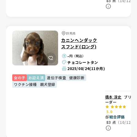
83
点
（10/12）
群馬県
カニンヘンダック
スフンド(ロング)
-
円（税込）
チョコレートタン
2025/08/24
(11か月)
女の子
お迎え済
遺伝子検査
健康診断
ワクチン接種
親犬登録
橋本 淳史
ブリ
ーダー
5.0
総合評価
83
点
（10/12）