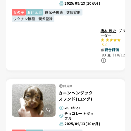
2025/09/13
(10か月)
女の子
お迎え済
遺伝子検査
健康診断
ワクチン接種
親犬登録
橋本 淳史
ブリ
ーダー
5.0
総合評価
83
点
（10/12）
群馬県
カニンヘンダック
スフンド(ロング)
-
円（税込）
チョコレートダッ
プル
2025/09/13
(10か月)