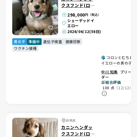
クスフンド(ロン
グ)
298,000
円（税込）
シェーデッドイ
エロー
2026/06/12
(56日)
男の子
準備中
遺伝子検査
健康診断
ワクチン接種
コロンとむちむ
イエローの男の子🐶
中川 知美
ブリー
ダー
総合評価
100
点
（12/12）
群馬県
カニンヘンダッ
クスフンド(ロン