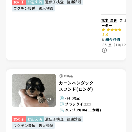
女の子
お迎え済
遺伝子検査
健康診断
ワクチン接種
親犬登録
橋本 淳史
ブリ
ーダー
5.0
総合評価
83
点
（10/12）
群馬県
カニンヘンダック
スフンド(ロング)
-
円（税込）
ブラックイエロー
2025/09/06
(11か月)
女の子
お迎え済
遺伝子検査
健康診断
ワクチン接種
親犬登録