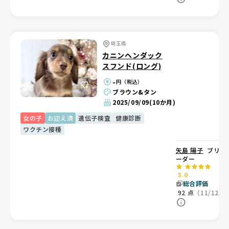
埼玉県
カニンヘンダック
スフンド(ロング)
-
円（税込）
ブラウン&タン
2025/09/09
(10か月)
女の子
お迎え済
遺伝子検査
健康診断
ワクチン接種
矢島 陽子
ブリ
ーダー
5.0
総合評価
92
点
（11/12）