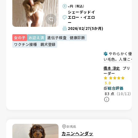
グ)
-
円（税込）
シェーデッドイ
エロー・イエロ
ー
2026/02/27
(5か月)
女の子
お迎え済
遺伝子検査
健康診断
ワクチン接種
親犬登録
やわらかく優し
い毛色。人懐こく
り添う女の子💕
橋本 淳史
ブリ
ーダー
5.0
総合評価
83
点
（10/12）
群馬県
カニンヘンダッ