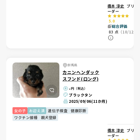
橋本 淳史
ブリ
ーダー
5.0
総合評価
83
点
（10/12）
群馬県
カニンヘンダック
スフンド(ロング)
-
円（税込）
ブラックタン
2025/09/06
(11か月)
女の子
お迎え済
遺伝子検査
健康診断
ワクチン接種
親犬登録
橋本 淳史
ブリ
ーダー