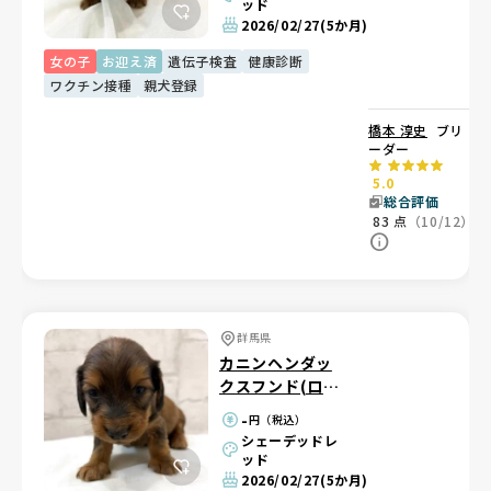
ッド
2026/02/27
(5か月)
女の子
お迎え済
遺伝子検査
健康診断
ワクチン接種
親犬登録
橋本 淳史
ブリ
ーダー
5.0
総合評価
83
点
（10/12）
群馬県
カニンヘンダッ
クスフンド(ロン
グ)
-
円（税込）
シェーデッドレ
ッド
2026/02/27
(5か月)