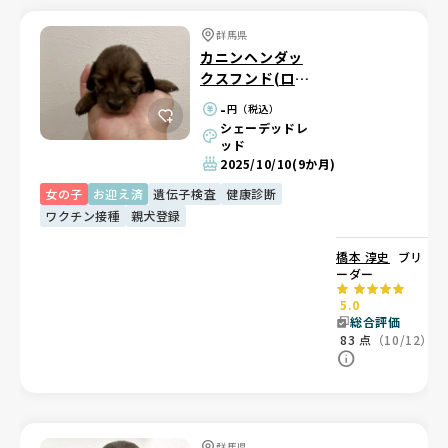
群馬県
カニンヘンダッ
クスフンド(ロン
グ)
-
円（税込）
シェーデッドレ
ッド
2025/10/10
(9か月)
女の子
お迎え済
遺伝子検査
健康診断
ワクチン接種
親犬登録
橋本 淳史
ブリ
ーダー
5.0
総合評価
83
点
（10/12）
群馬県