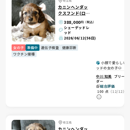
埼玉県
カニンヘンダッ
クスフンド(ロン
グ)
388,000
円（税込）
シェーデッドレ
ッド
2026/06/12
(56日)
女の子
準備中
遺伝子検査
健康診断
ワクチン接種
小顔で愛らしい
ッドの女の子🐶
中川 知美
ブリー
ダー
総合評価
100
点
（12/12）
埼玉県
カニンヘンダッ