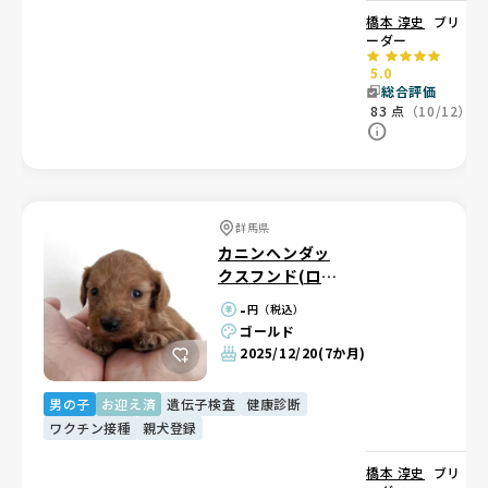
橋本 淳史
ブリ
ーダー
5.0
総合評価
83
点
（10/12）
群馬県
カニンヘンダッ
クスフンド(ロン
グ)
-
円（税込）
ゴールド
2025/12/20
(7か月)
男の子
お迎え済
遺伝子検査
健康診断
ワクチン接種
親犬登録
橋本 淳史
ブリ