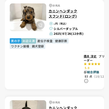
群馬県
カニンヘンダック
スフンド(ロング)
-
円（税込）
シルバーダップル
2025/07/26
(12か月)
男の子
お迎え済
遺伝子検査
健康診断
ワクチン接種
親犬登録
橋本 淳史
ブリ
ーダー
5.0
総合評価
83
点
（10/12）
群馬県
カニンヘンダック