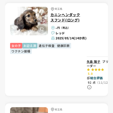
埼玉県
カニンヘンダック
スフンド(ロング)
-
円（税込）
レッド
2025/05/14
(14か月)
女の子
お迎え済
遺伝子検査
健康診断
ワクチン接種
矢島 陽子
ブリ
ーダー
5.0
総合評価
92
点
（11/12）
埼玉県