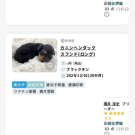
総合評価
83
点
（10/12）
群馬県
カニンヘンダック
スフンド(ロング)
-
円（税込）
ブラックタン
2024/12/01
(20か月)
男の子
お迎え済
遺伝子検査
健康診断
ワクチン接種
親犬登録
橋本 淳史
ブリ
ーダー
5.0
総合評価
83
点
（10/12）