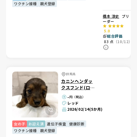
ワクチン接種
親犬登録
橋本 淳史
ブリ
ーダー
5.0
総合評価
83
点
（10/12）
群馬県
カニンヘンダッ
クスフンド(ロン
グ)
-
円（税込）
レッド
2026/02/14
(5か月)
女の子
お迎え済
遺伝子検査
健康診断
ワクチン接種
親犬登録