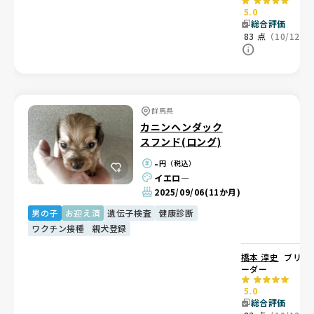
5.0
総合評価
83
点
（10/12）
群馬県
カニンヘンダック
スフンド(ロング)
-
円（税込）
イエロ―
2025/09/06
(11か月)
男の子
お迎え済
遺伝子検査
健康診断
ワクチン接種
親犬登録
橋本 淳史
ブリ
ーダー
5.0
総合評価