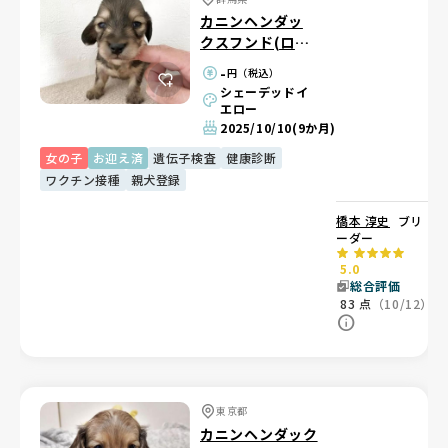
カニンヘンダッ
クスフンド(ロン
グ)
-
円（税込）
シェーデッドイ
エロー
2025/10/10
(9か月)
女の子
お迎え済
遺伝子検査
健康診断
ワクチン接種
親犬登録
橋本 淳史
ブリ
ーダー
5.0
総合評価
83
点
（10/12）
東京都
カニンヘンダック