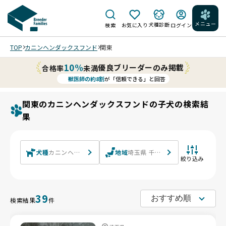
メニュー
犬種診断
検索
お気に入り
ログイン
TOP
カニンヘンダックスフンド
関東
10%
優良ブリーダーのみ掲載
合格率
未満
獣医師の約8割
が「信頼できる」と回答
関東のカニンヘンダックスフンドの子犬の検索結
果
犬種
カニンヘンダックスフンド カニンヘンダックスフンド(ロング)
地域
埼玉県 千葉県 東京都 神奈川県 茨
絞り込み
39
検索結果
件