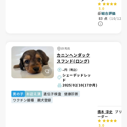
5.0
総合評価
83
点
（10/12）
群馬県
カニンヘンダック
スフンド(ロング)
-
円（税込）
シェーデッドレッ
ド
2025/02/10
(17か月)
男の子
お迎え済
遺伝子検査
健康診断
ワクチン接種
親犬登録
橋本 淳史
ブリ
ーダー
5.0