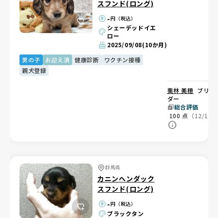
スフンド(ロング)
-
円（税込）
シェーデッドイエ
ロー
2025/09/08
(10か月)
男の子
お迎え済
健康診断
ワクチン接種
親犬登録
栗林 美穂
ブリー
ダー
総合評価
100
点
（12/12
群馬県
カニンヘンダック
スフンド(ロング)
-
円（税込）
ブラックタン