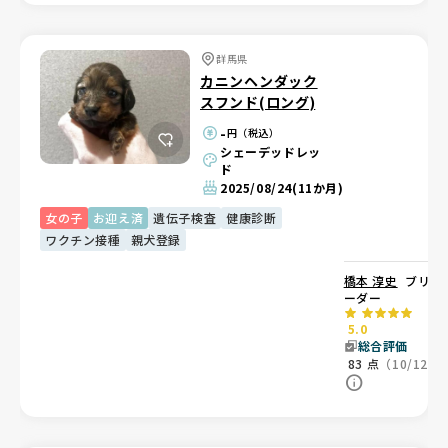
群馬県
カニンヘンダック
スフンド(ロング)
-
円（税込）
シェーデッドレッ
ド
2025/08/24
(11か月)
女の子
お迎え済
遺伝子検査
健康診断
ワクチン接種
親犬登録
橋本 淳史
ブリ
ーダー
5.0
総合評価
83
点
（10/12）