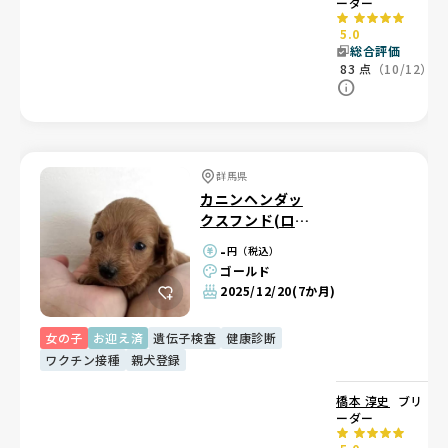
ーダー
5.0
総合評価
83
点
（10/12）
群馬県
カニンヘンダッ
クスフンド(ロン
グ)
-
円（税込）
ゴールド
2025/12/20
(7か月)
女の子
お迎え済
遺伝子検査
健康診断
ワクチン接種
親犬登録
橋本 淳史
ブリ
ーダー