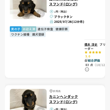
スフンド(ロング)
-
円（税込）
ブラックタン
2025/07/26
(12か月)
男の子
お迎え済
遺伝子検査
健康診断
ワクチン接種
親犬登録
橋本 淳史
ブリ
ーダー
5.0
総合評価
83
点
（10/12）
群馬県
カニンヘンダック
スフンド(ロング)
-
円（税込）