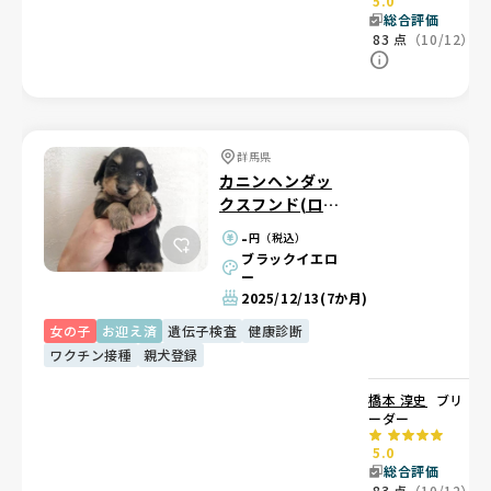
5.0
総合評価
83
点
（10/12）
群馬県
カニンヘンダッ
クスフンド(ロン
グ)
-
円（税込）
ブラックイエロ
ー
2025/12/13
(7か月)
女の子
お迎え済
遺伝子検査
健康診断
ワクチン接種
親犬登録
橋本 淳史
ブリ
ーダー
5.0
総合評価
83
点
（10/12）