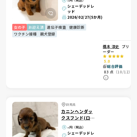
-
円（税込）
シェーデッドレ
ッド
2026/02/27
(5か月)
女の子
お迎え済
遺伝子検査
健康診断
ワクチン接種
親犬登録
橋本 淳史
ブリ
ーダー
5.0
総合評価
83
点
（10/12）
群馬県
カニンヘンダッ
クスフンド(ロン
グ)
-
円（税込）
シェーデッドレ