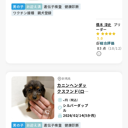
男の子
お迎え済
遺伝子検査
健康診断
ワクチン接種
親犬登録
橋本 淳史
ブリ
ーダー
5.0
総合評価
83
点
（10/12）
群馬県
カニンヘンダッ
クスフンド(ロン
グ)
-
円（税込）
シルバーダップ
ル
2026/02/14
(5か月)
男の子
お迎え済
遺伝子検査
健康診断