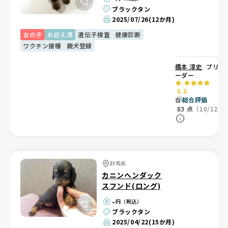
ブラックタン
2025/07/26
(12か月)
女の子
お迎え済
遺伝子検査
健康診断
ワクチン接種
親犬登録
橋本 淳史
ブリ
ーダー
5.0
総合評価
83
点
（10/12）
群馬県
カニンヘンダック
スフンド(ロング)
-
円（税込）
ブラックタン
2025/04/22
(15か月)