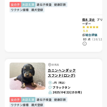
女の子
お迎え済
遺伝子検査
健康診断
ワクチン接種
親犬登録
橋本 淳史
ブリ
ーダー
5.0
総合評価
83
点
（10/12）
群馬県
カニンヘンダック
スフンド(ロング)
-
円（税込）
ブラックタン
2025/04/22
(15か月)
女の子
お迎え済
遺伝子検査
健康診断
ワクチン接種
親犬登録