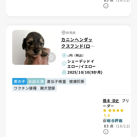
群馬県
カニンヘンダッ
クスフンド(ロン
グ)
-
円（税込）
シェーデッドイ
エロー/イエロー
2025/10/10
(9か月)
男の子
お迎え済
遺伝子検査
健康診断
ワクチン接種
親犬登録
橋本 淳史
ブリ
ーダー
5.0
総合評価
83
点
（10/12）