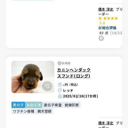
橋本 淳史
ブリ
ーダー
5.0
総合評価
83
点
（10/12）
群馬県
カニンヘンダック
スフンド(ロング)
-
円（税込）
レッド
2025/02/10
(17か月)
男の子
お迎え済
遺伝子検査
健康診断
ワクチン接種
親犬登録
橋本 淳史
ブリ
ーダー