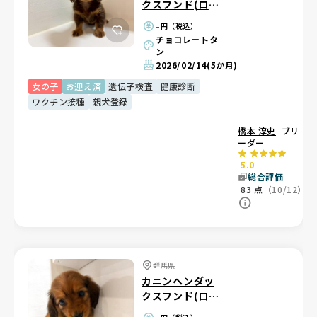
クスフンド(ロン
グ)
-
円（税込）
チョコレートタ
ン
2026/02/14
(5か月)
女の子
お迎え済
遺伝子検査
健康診断
ワクチン接種
親犬登録
橋本 淳史
ブリ
ーダー
5.0
総合評価
83
点
（10/12）
群馬県
カニンヘンダッ
クスフンド(ロン
グ)