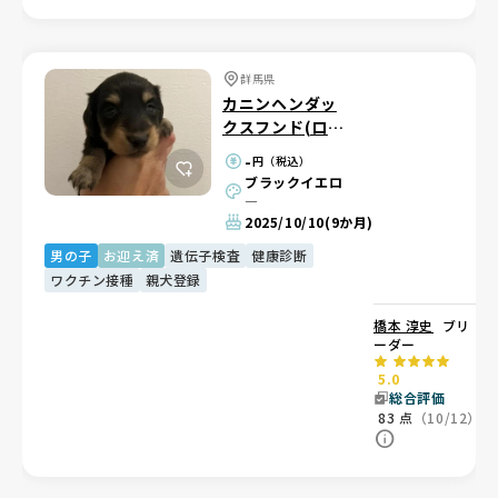
群馬県
カニンヘンダッ
クスフンド(ロン
グ)
-
円（税込）
ブラックイエロ
―
2025/10/10
(9か月)
男の子
お迎え済
遺伝子検査
健康診断
ワクチン接種
親犬登録
橋本 淳史
ブリ
ーダー
5.0
総合評価
83
点
（10/12）