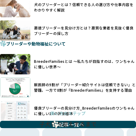
一方、営利優先ブリーダーでは「見た目が良く売れやすい」
利優先の「悪徳ブリーダー」が含まれるリスクが高まりま
犬のブリーダーとは？信頼できる人の選び方や仕事内容を
ことを理由に断尾や断耳を行うことがあり、中には麻酔なし
す。
わかりやすく解説
で処置するケースも見受けられます。
BreederFamiliesでは、ワンちゃんを大切にする「優良ブリ
「耳やしっぽを切らない」詳細はこちら
ーダー」のみを紹介するために、法令を超えた独自の基準を
設け、ブリーダーの理念や飼育環境の厳格なチェックを行っ
悪徳ブリーダーを見分け方とは？悪質な業者を見抜く優良
犬種ごとに異なる健康リスクや育て方のポイントを理解し、
ブリーダーの探し方
ています。
適切に対応するためには、深い知識と豊富な経験が欠かせま
ブリーダーや動物福祉について
せん。現在、犬種は200種類以上あり、それぞれに特有の健康
一部の営利優先のブリーディングでは、母犬の出産負担を考
リスクや性格特性が存在します。
えずに大量繁殖が行われ、親犬が心身ともに疲弊するケース
たとえば、パグは呼吸器系のトラブルを抱えやすく、ラブラ
が見られます。さらに、コストカットのために食事を減らし
BreederFamiliesとは 〜私たちが目指すのは、ワンちゃん
ドール・レトリバーには股関節形成不全への注意が必要で
たり、栄養のない食事を与える、適切な健康管理が行われな
に優しい世界〜
す。このような犬種ごとの違いを熟知し、適切なケアを提供
いなど、ワンちゃんの健康と福祉が犠牲にされることも少な
できるかどうかは、ブリーダーの専門性に大きく関わりま
くありません。
す。
獣医師の9割が「ブリーダー紹介サイトは信頼できない」と
また、健康リスクが予測しづらいミックス犬の繁殖や、愛情
優良ブリーダーは、少数の犬種（一般的に3種以内）に絞って
警鐘。一方で8割が『BreederFamilies』を支持する理由
が行き届かない多頭飼育等も問題です。これらのブリーディ
繁殖を行い、各犬種の特徴を熟知しています。これにより、
ング手法は、ワンちゃんの福祉を無視し、利益のみを追求す
犬種ごとの健康管理や繁殖において質の高いケアを提供する
るブリーダーによるものが多く、消費者にとっても深刻な課
優良ブリーダーの見分け方_BreederFamilesのワンちゃん
ことが可能です。
題となっています。
使い方のステップ
に優しい18の評価基準
一方、営利優先ブリーダーは流行や需要に応じて扱う犬種を
BreederFamiliesでは、こうしたワンちゃんに優しくないブ
増やす傾向があり、犬種ごとに異なる健康問題や適切な育成
子犬をお迎えするまで
リーディングをなくすため、すべてのワンちゃんを家族のよ
記事一覧へ
環境を十分に考慮しない場合があります。こうしたブリーダ
うに大切に飼育・繁殖を行っている「優良ブリーダー」のみ
ーでは、ワンちゃんが適切なケアを受けられず、健康を損ね