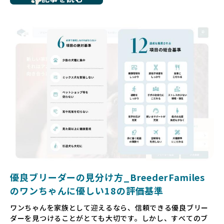
ち、健康面や社会性に問題を抱えていたり、またブリーダー
サイトで子犬だけを可愛く掲載されているものの、裏側では
親犬が乱繁殖によって体力を削られ、苦しい環境で過ごして
いるというケースもあります。こうした問題は、消費者にと
っても大きな負担であり、ワンちゃん自身にとっても非常に
望ましくない環境です。
だからこそ、私たちは正しい情報と安心して選べる場所を提
供すべきだと考えています。BreederFamiliesでは、ワンち
ゃんを家族のように愛する「優良ブリーダー」のみを独自の
厳しい基準で厳選し、その評価基準や評価結果をオープンに
しています。これにより、消費者の皆様が安心して子犬やブ
リーダーを選べる環境を整えています。
そして、消費者の皆様が正しい情報をもとに優良ブリーダー
を求めることで、ワンちゃんを家族のように愛する優良ブリ
ーダーが増え、営利優先の「悪徳ブリーダー」が自然と淘汰
される社会を目指しています。目の前の子犬だけでなく、親
犬や引退犬も大切にされる環境を作り上げ、すべてのワンち
優良ブリーダーの見分け方_BreederFamiles
ゃんに優しい世界を築いていきたいと考えています。
のワンちゃんに優しい18の評価基準
ペットショップでの生体販売では、ワンちゃんが健やかに成
ワンちゃんを家族として迎えるなら、信頼できる優良ブリー
長するための環境が十分に整っていない場合が多く、販売ま
ダーを見つけることがとても大切です。しかし、すべてのブ
での間に過密な環境や長距離移動のストレスを受けることが