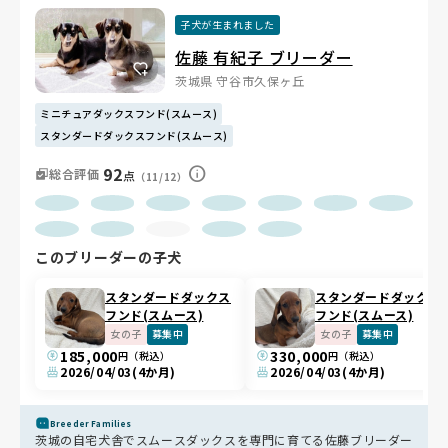
子犬が生まれました
佐藤 有紀子 ブリーダー
茨城県 守谷市久保ヶ丘
ミニチュアダックスフンド(スムース)
スタンダードダックスフンド(スムース)
92
総合評価
点
（11/12）
このブリーダーの子犬
スタンダードダックス
スタンダードダックス
フンド(スムース)
フンド(スムース)
女の子
募集中
女の子
募集中
185,000
330,000
円（税込）
円（税込）
2026/04/03
(4か月)
2026/04/03
(4か月)
Breeder Families
茨城の自宅犬舎でスムースダックスを専門に育てる佐藤ブリーダー