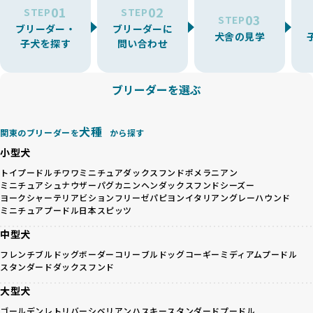
を厳選しています。
01
02
たりストレスを抱えたりするリスクが高まります。
STEP
STEP
03
STEP
「少数の犬種に集中」の詳細はこちら
ブリーダー・
ブリーダーに
BreederFamiliesでは、アニマルウェルフェアを最優先に考
犬舎の見学
子犬を探す
問い合わせ
えた6つの絶対基準と12の総合基準を設定しています。これに
近年、ミックス犬はユニークな見た目や性格で人気がありま
より、ワンちゃんが心身ともに健やかに過ごせる環境で育つ
すが、無計画な交配には健康リスクが伴います。異なる犬種
ことを徹底しています。
の特徴を持つことで予測しにくい健康問題が発生する可能性
ブリーダーを選ぶ
BreederFamiliesでは、以下の6項目を必須条件とし、これら
が高く、診断や治療も複雑化する場合があります。また、ミ
を満たすブリーダーのみを選定しています：
ックス犬は成長後の性格や体格が予測しづらく、飼い主が期
これらの基準により、ワンちゃんの健全な成長と動物福祉に
待する理想と現実が大きく異なることも少なくありません。
犬種
基づいた責任あるブリーディングを確保しています。
関東のブリーダーを
から探す
優良ブリーダーは、犬種ごとの遺伝的特徴を守り、安定した
さらに、健康管理、社会性の育成、遺伝子検査、食事や運動
小型犬
健康と性格を次世代に引き継ぐために、ミックス犬の繁殖を
の質など、ワンちゃんの心身に配慮した飼育環境が整ってい
避けます。無計画な交配がもたらすリスクを理解し、飼い主
トイプードル
チワワ
ミニチュアダックスフンド
ポメラニアン
るかを評価する12項目の総合基準を設けています。これによ
ミニチュアシュナウザー
パグ
カニンヘンダックスフンド
シーズー
への十分な説明とアフターフォローを確保できる範囲での繁
り、より高い基準をクリアしたブリーダーだけを厳選してい
ヨークシャーテリア
ビションフリーゼ
パピヨン
イタリアングレーハウンド
殖を徹底しているのです。
ます。
ミニチュアプードル
日本スピッツ
一方、営利優先ブリーダーは流行や需要に応じて安易にミッ
その結果、合格率10%未満という厳しい基準をクリアした優
クス犬を繁殖し、健康管理や飼い主への配慮が不十分なこと
中型犬
良ブリーダーのみが登録されています。
が多く見受けられます。場合によっては、チワワ×ハスキー
BreederFamiliesでは、法令に準拠するだけでなく、ワンち
フレンチブルドッグ
ボーダーコリー
ブルドッグ
コーギー
ミディアムプードル
等体格の異なるリスクの高い交配を行うこともあります。
ゃんを家族のように愛するという理念を共有するブリーダー
スタンダードダックスフンド
「ミックス犬を繁殖しない」の詳細はこちら
のみを厳選しています。これにより、ユーザーの皆さんに安
大型犬
心して選べる選択肢を提供しています。
ペットショップやペットオークションは、流通過程でワンち
「BreederFamilesのワンちゃんに優しい18の評価基準」は
ゴールデンレトリバー
シベリアンハスキー
スタンダードプードル