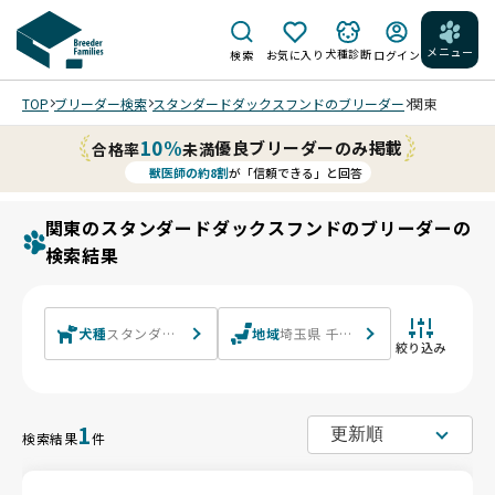
メニュー
犬種診断
検索
お気に入り
ログイン
TOP
ブリーダー検索
スタンダードダックスフンドのブリーダー
関東
10%
優良ブリーダーのみ掲載
合格率
未満
獣医師の約8割
が「信頼できる」と回答
関東のスタンダードダックスフンドのブリーダーの
検索結果
犬種
スタンダードダックスフンド スタンダードダックスフンド(ロン
地域
埼玉県 千葉県 東京都 神奈川県 茨
絞り込み
1
検索結果
件