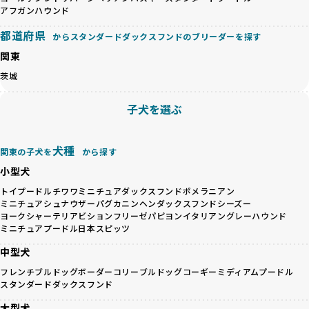
ゃんが長時間の輸送を強いられたり、狭いケージに閉じ込め
こちら
アフガンハウンド
られるなど、心身に大きな負担がかかります。このような環
都道府県
境は、ストレスや感染リスクを増大させるだけでなく、ワン
からスタンダードダックスフンドのブリーダーを探す
BreederFamiliesでは、すべてのブリーダーを書類審査、直
ちゃんの社会性や基本的なしつけにも悪影響を与える可能性
接のヒアリング、現地確認を通じて厳しく評価しています。
関東
があります。
このプロセスにより、育成環境や健康管理だけでなく、ブリ
茨城
優良ブリーダーは、ワンちゃんの健康と幸せを第一に考え、
ーダー自身の理念や姿勢までも丁寧に確認しています。
ペットショップやオークションを介さずに直接飼い主に渡す
さらに、こうした評価結果は透明性を持って公開されている
子犬を選ぶ
ことを大切にしています。また、彼らはお迎え先を自身で確
ため、どのブリーダーを選んでも安心して子犬をお迎えいた
認し、ワンちゃんが安心して暮らせる環境を整えるために直
だけます。
接の引き渡しを基本とします。
徹底した透明性こそが、BreederFamiliesの大きな特徴で
犬種
一方で、営利優先ブリーダーは、広範囲に販売するためにペ
関東の子犬を
から探す
す。
ットショップやオークションを活用し、子犬の心身への影響
小型犬
を軽視しがちです。
BreederFamiliesは、ペット業界が抱える命の大量生産・大
トイプードル
チワワ
ミニチュアダックスフンド
ポメラニアン
「ペットショップ等を使わない」の詳細はこちら
量販売、負担の大きい流通構造、劣悪な飼育環境といった課
ミニチュアシュナウザー
パグ
カニンヘンダックスフンド
シーズー
題に真摯に向き合っています。優良ブリーダーとの直接取引
ヨークシャーテリア
ビションフリーゼ
パピヨン
イタリアングレーハウンド
近年、「小さくて可愛い」「珍しい毛色」という見た目の特
を促進することで、無駄な命の消費を減らし、命を大切にす
ミニチュアプードル
日本スピッツ
徴が人気を集め、高値で取引されることが多くなっていま
る社会の実現を目指しています。
中型犬
す。しかし、こうした特徴には健康リスクが伴う場合が少な
さらに、売上の一部を保護団体や保護団体を支援する公益法
くありません。極小サイズは骨や心臓に負担がかかりやす
人へ寄付しています。多くのペット販売業者が、動物福祉へ
フレンチブルドッグ
ボーダーコリー
ブルドッグ
コーギー
ミディアムプードル
く、レアカラーには遺伝疾患のリスクが高まることがありま
スタンダードダックスフンド
の取り組みが不十分であることを理由に寄付を断られる中、
す。
BreederFamiliesはその姿勢が評価され、寄付が実現してい
大型犬