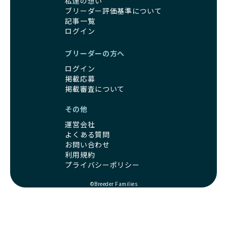
家庭に迎えたその日から、すでに社会性の基盤ができている
私達の想い
え、早く手放すことを考えます。場合によっては、悪徳保護
ため、新しい環境にもスムーズに適応できます。
ブリーダー評価基準について
団体に引き渡されることもあり、ワンちゃんの生活が不安定
記事一覧
これにより、飼い主さんにとっても安心してスタートできる
になる可能性が高まります。
ログイン
でしょう。
引退犬に対する扱いがどうなっているかも、優良ブリーダー
BreederFamiliesのブリーダーは、犬種に関する豊富な知識
を見分けるポイントとなります。
と経験を持っています。そのため、子犬を迎えた後の健康管
ブリーダーの方へ
「引退犬も大切に」の詳細はこちら
理やしつけ、生活スタイルに合わせた育て方について、丁寧
ログイン
なアドバイスを受けられます。「この犬種ならではの特徴
掲載応募
社会化とは、ワンちゃんが人間や他の犬、日常の環境にスム
は？」「食事はどうしたらいい？」など、疑問や悩みがあれ
掲載審査について
ーズに適応できるようにするプロセスです。ワンちゃんの社
ば、専門的な視点から解決のヒントをもらえるのも安心でき
会化は、生後3週間から12週間頃の「社会化期」と呼ばれる
るポイントです。
その他
時期が特に重要です。この期間は、ブリーダーが飼育してい
BreederFamiliesでは、すべてのブリーダーが厳しい基準を
運営会社
る時期と重なるため、ワンちゃんが人や他の犬、家庭環境に
クリアした方々だけです。運営チームがブリーダーに直接ヒ
よくある質問
対して適応力を高めるための基礎を築く貴重な機会となりま
アリングを行い、現地確認を経て透明性の高い情報を公開し
お問い合わせ
す。
ています。
利用規約
優良ブリーダーは、母犬との愛情ある触れ合いや、兄弟犬や
これにより、ユーザーは見た目だけでなく、育成環境や健康
プライバシーポリシー
他の犬との遊び、人や日常的な家庭環境への慣れを促すこと
管理体制、社会性の取り組みといった客観的なデータを基に
で社会化を進めています。これにより、新しい家族に迎えら
安心して子犬を選ぶことができます。
©Breeder Families
れた後もストレスなく過ごせるようサポートします。
子犬のお迎えまでのやりとりに不安を感じる方も多いかもし
営利優先ブリーダーは、母犬から早期に分離し、ケージ内で
れませんが、BreederFamiliesならその心配は無用です。
の生活が中心となるため、ワンちゃんが他の犬や人と触れ合
運営チームがブリーダーとのやりとりを全面的にサポートし
う機会が少なく、社会性が十分に育たないことがあります。
ます。不明点やトラブルが発生した場合も迅速に対応するた