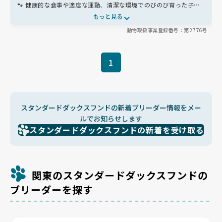
🐾 健康的な食事や適度な運動、清潔な環境でのびのび育った子た
ちは、人懐っこく落ち着いた性格が魅力✨ 愛情たっぷりに育てら
もっと見る
れた子たちは、家族にすぐ馴染むパートナーです😊
動物取扱事業登録番号：第2776号
1
スタンダードダックスフンドの新着ブリーダー情報をメー
ルでお知らせします
スタンダードダックスフンドの新着を受け取る
関東のスタンダードダックスフンドの
ブリーダーを探す