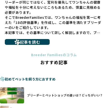
リーダーが同じではなく、営利を優先してワンちゃんの健康
少なくありません。このような環境は、健康リスクや社会性
や福祉を十分に考えないところもあるため、慎重に見極める
の問題につながりやすく、ワンちゃんにとっても望ましいと
必要があります。
は言えません。
そこでBreederFamiliesでは、ワンちゃんの福祉を第一に考
こうした背景から、BreederFamiliesはペットショップを介
えた「18の評価基準」を作成し、この基準を満たすブリーダ
さない直接販売を採用するとともに、ペットオークションや
ーのいをご紹介しています。
ペットショップを利用するブリーダーの掲載も行ってしませ
本記事では、その基準について詳しく解説しますので、ブリ
ん。
ーダー選びの参考にしていただければ幸いです。
ペットショップを避けた方がいい理由の詳細はこちら
記事を読む
トイプードルやコーギーなどの犬種では、見た目のためだけ
多くのブリーダーサイトでは、掲載するブリーダーの審査が
に断尾（しっぽを切る）や断耳（耳を切る）が行われている
法令レベルの最低基準にとどまっていることが問題です。こ
Breeder Familiesのコラム
ことがあります。
の法令レベルの基準はブリーディング環境の最低限を定める
おすすめ記事
これは痛みを伴う処置で、ワンちゃんの身体的な負担が大き
ものに過ぎず、ワンちゃんの心身の福祉やブリーダーの責任
く、慢性的な痛みや不安感を引き起こす可能性もあります。
ある姿勢を十分に保障するものではありません。そのため、
また、しっぽや耳はワンちゃんの重要なコミュニケーション
厳格なチェックを経ていないブリーダーが掲載されることも
手段でもあるため、切断されることで他の犬や人間との意思
初めてペットを飼う方におすすめ
少なくなく、消費者にとって選択の判断が難しい現状があり
疎通が難しくなることもあります。
ます。
ヨーロッパ諸国ではこうした処置が禁止されている一方で、
さらに、書類審査のみで掲載が許可されるサイトが多く、実
日本ではいまだ行われる場合があります。
際の飼育環境やブリーダーの姿勢が見えにくい点も課題で
ブリーダーとペットショップの違いは？どっちがいい？
優良ブリーダーは動物福祉を優先し、ワンちゃんの自然な姿
す。こうしたサイトでは、ブリーダーが記載する情報が主で
を大切にするため断尾・断耳を行いません。
あり、実際の現場や日々のケアの状況がわからないため、営