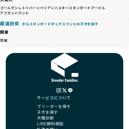
営利優先ブリーダーは、このような流行や需要に応じて無理
ます。この活動により、保護が必要なワンちゃんの救済や保
な繁殖を行いがちです。小柄な母犬を繁殖に多用して体に負
ゴールデンレトリバー
シベリアンハスキー
スタンダードプードル
護活動の支援にも貢献しています。
担をかけたり、子犬を小さく見せるために食事を減らすな
アフガンハウンド
BreederFamiliesのこうした取り組みは、目の前の子犬だけ
ど、健康を犠牲にした管理がされることもあります。このよ
でなく、すべてのワンちゃんに優しい未来を創るための大き
都道府県
からスタンダードダックスフンドの子犬を探す
うな方法では、ワンちゃんの免疫力や体力が低下し、飼い主
な一歩です。ユーザーの皆さんがBreederFamiliesを通じて
にとっても将来的な医療費やケアの負担が増える恐れがあり
関東
子犬をお迎えすることで、こうした社会貢献活動を間接的に
ます。
支えることができます。
茨城
優良ブリーダーは、こうした流行に流されず、ワンちゃんの
健康を最優先に考えています。特に小さいワンちゃんやレア
BreederFamiliesに登録されているブリーダーは、子犬が心
カラーの子犬を販売する場合は、健康リスクを十分に理解
身ともに健康に育つための環境づくりに全力を注いでいま
し、飼い主にそのリスクについて丁寧に説明しています。食
す。
事管理もしっかり行い、成長に必要な栄養を確保するなど、
遺伝的なリスクを最小限に抑えた繁殖計画、栄養バランスが
ワンちゃんの健康を第一にした繁殖を心がけています。
考えられた食事、子犬がのびのびと動ける適度な運動環境、
「見た目以上に健康重視」の詳細はこちら
さらに獣医師と連携した健康管理まで徹底しています。
その結果、BreederFamiliesを通じてお迎えする子犬は、元
引退犬とは、繁殖期を終えたワンちゃんたちのことを指しま
気で健康なスタートを切れることが大きな魅力です。
す。
サービスについて
子犬の社会性は、家庭でのしつけをスムーズにする重要なポ
優良ブリーダーは、引退犬も家族の一員として、彼らの幸せ
イントです。BreederFamiliesのブリーダーは、母犬や兄弟
ブリーダーを探す
を願っています。よって、引退後も自宅で飼育を続けるか、
犬、人との触れ合いの時間をしっかり確保し、子犬が自然に
子犬を探す
信頼できる相手に譲渡するなど、ワンちゃんが幸せに暮らせ
コミュニケーション能力を身につけられるよう育てていま
犬種診断
るように配慮します。
す。
LINE無料相談
一方、営利優先ブリーダーは引退犬を「コスト」として考