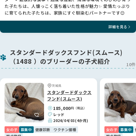
た子たちは、人懐っこく落ち着いた性格が魅力✨ 愛情たっぷり
に育てられた子たちは、家族にすぐ馴染むパートナーです😊
詳細を見る
スタンダードダックスフンド(スムース)
（1488 ）のブリーダーの子犬紹介
10件
茨城県
スタンダードダックス
フンド(スムース)
185,000
円（税込）
レッド
2026/04/03
(4か月)
女の子
募集中
健康診断
ワクチン接種
女の子
募集中