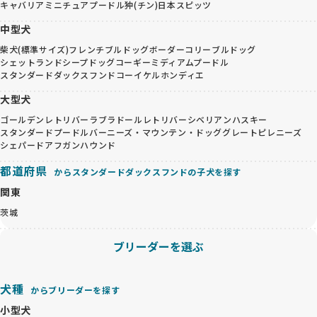
キャバリア
ミニチュアプードル
狆(チン)
日本スピッツ
中型犬
柴犬(標準サイズ)
フレンチブルドッグ
ボーダーコリー
ブルドッグ
シェットランドシープドッグ
コーギー
ミディアムプードル
スタンダードダックスフンド
コーイケルホンディエ
大型犬
ゴールデンレトリバー
ラブラドールレトリバー
シベリアンハスキー
スタンダードプードル
バーニーズ・マウンテン・ドッグ
グレートピレニーズ
シェパード
アフガンハウンド
都道府県
からスタンダードダックスフンドの子犬を探す
関東
茨城
ブリーダーを選ぶ
犬種
からブリーダーを探す
小型犬