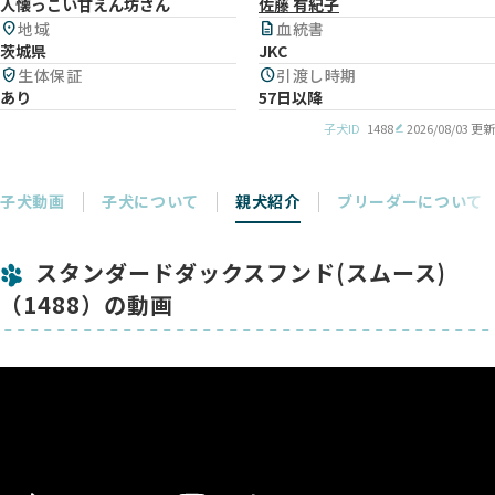
人懐っこい甘えん坊さん
佐藤 有紀子
location_on
地域
description
血統書
茨城県
JKC
verified_user
生体保証
schedule
引渡し時期
あり
57日以降
子犬ID
1488
2026/08/03 更新
子犬動画
子犬について
親犬紹介
ブリーダーについて
スタンダードダックスフンド(スムース)
（1488）の動画