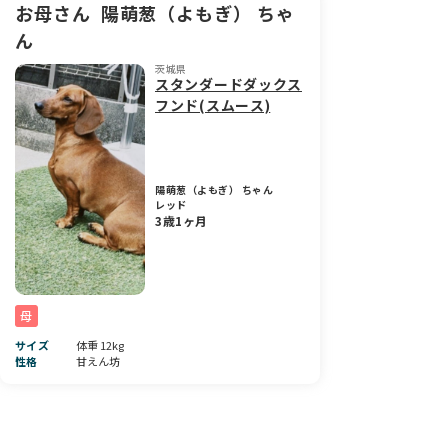
お母さん
陽萌葱（よもぎ） ちゃ
ん
茨城県
スタンダードダックス
フンド(スムース)
陽萌葱（よもぎ） ちゃん
レッド
3歳1ヶ月
母
サイズ
体重 12kg
性格
甘えん坊