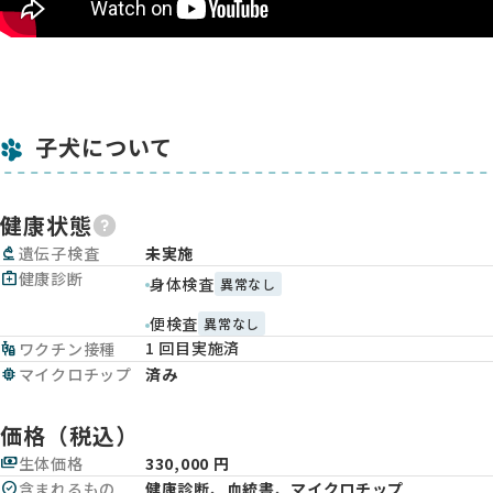
子犬について
健康状態
biotech
遺伝子検査
未実施
medical_services
健康診断
身体検査
異常なし
便検査
異常なし
1 回目実施済
vaccines
ワクチン接種
memory
マイクロチップ
済み
価格（税込）
payments
生体価格
330,000 円
check_circle
含まれるもの
健康診断、血統書、マイクロチップ