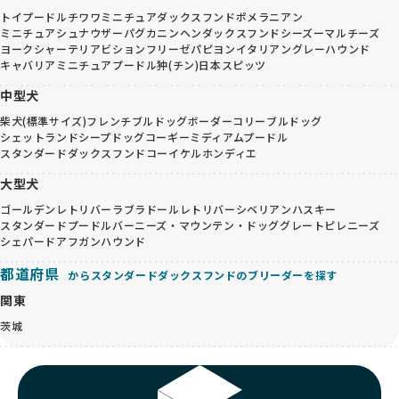
トイプードル
チワワ
ミニチュアダックスフンド
ポメラニアン
ミニチュアシュナウザー
パグ
カニンヘンダックスフンド
シーズー
マルチーズ
ヨークシャーテリア
ビションフリーゼ
パピヨン
イタリアングレーハウンド
キャバリア
ミニチュアプードル
狆(チン)
日本スピッツ
中型犬
柴犬(標準サイズ)
フレンチブルドッグ
ボーダーコリー
ブルドッグ
シェットランドシープドッグ
コーギー
ミディアムプードル
スタンダードダックスフンド
コーイケルホンディエ
大型犬
ゴールデンレトリバー
ラブラドールレトリバー
シベリアンハスキー
スタンダードプードル
バーニーズ・マウンテン・ドッグ
グレートピレニーズ
シェパード
アフガンハウンド
都道府県
からスタンダードダックスフンドのブリーダーを探す
関東
茨城