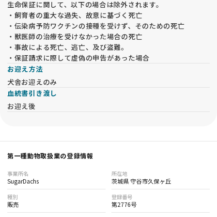
生命保証に関して、以下の場合は除外されます。
・飼育者の重大な過失、故意に基づく死亡
・伝染病予防ワクチンの接種を受けず、そのための死亡
・獣医師の治療を受けなかった場合の死亡
・事故による死亡、逃亡、及び盗難。
・保証請求に際して虚偽の申告があった場合
お迎え方法
犬舎お迎えのみ
血統書引き渡し
お迎え後
第一種動物取扱業の登録情報
事業所名
所在地
SugarDachs
茨城県 守谷市久保ヶ丘
種別
登録番号
販売
第2776号