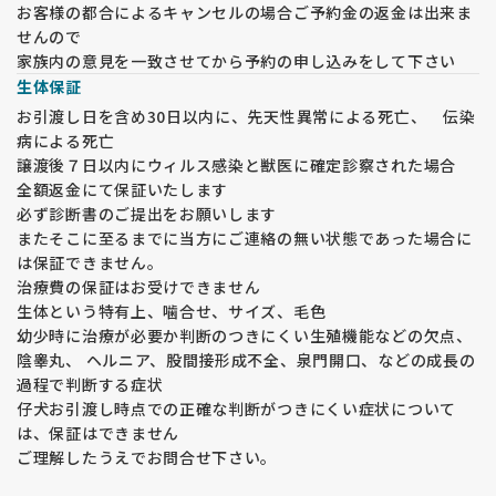
お客様の都合によるキャンセルの場合ご予約金の返金は出来ま
せんので
家族内の意見を一致させてから予約の申し込みをして下さい
生体保証
お引渡し日を含め30日以内に、先天性異常による死亡、 伝染
病による死亡
譲渡後７日以内にウィルス感染と獣医に確定診察された場合
全額返金にて保証いたします
必ず診断書のご提出をお願いします
またそこに至るまでに当方にご連絡の無い状態であった場合に
は保証できません。
治療費の保証はお受けできません
生体という特有上、噛合せ、サイズ、毛色
幼少時に治療が必要か判断のつきにくい生殖機能などの欠点、
陰睾丸、 ヘルニア、股間接形成不全、泉門開口、などの成長の
過程で判断する症状
仔犬お引渡し時点での正確な判断がつきにくい症状について
は、保証はできません
ご理解したうえでお問合せ下さい。