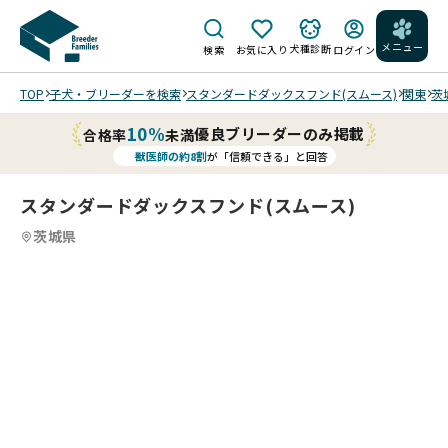
メニュー
犬種診断
検索
お気に入り
ログイン
TOP
子犬・ブリーダーを検索
スタンダードダックスフンド(スムース)
関東
茨
10%
優良ブリーダーのみ掲載
合格率
未満
獣医師の約8割
が「信頼できる」と回答
スタンダードダックスフンド(スムース)
茨城県
8
4
8
5
8
6
8
7
8
8
8
8
/
/
/
/
/
/
202
202
202
202
202
202
202
202
6/0
6/0
6/0
6/0
6/0
6/0
6/0
6/0
6/1
6/1
6/1
6/1
5/2
5/2
5/2
5/1
7 撮
7 撮
7 撮
3 撮
5 撮
5 撮
6 撮
1 撮