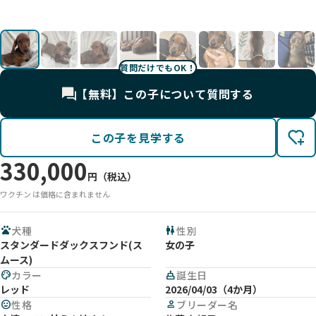
影
影
影
影
影
影
影
影
質問だけでもOK！
【無料】この子について質問する
この子を見学する
330,000
円（税込）
ワクチン は価格に含まれません
pets
犬種
wc
性別
スタンダードダックスフンド(ス
女の子
ムース)
palette
カラー
cake
誕生日
レッド
2026/04/03（4か月）
mood
性格
person
ブリーダー名