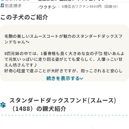
receipt_long
別途請求
： 6種混合ワクチン6600円（回数分）
ワクチン
この子犬のご紹介
毛艶の美しいスムースコートが魅力のスタンダードダックスフ
ンドちゃん🐾
8匹兄妹の中では、1番骨格も良く大きめな女の子🥰 短いあんよ
で元気いっぱいに走り回る姿がとても愛らしく、人懐っこい甘
えん坊さんです♪
好奇心旺盛で遊ぶことが大好きですが、抱っこされると安心し
たように寄り添ってくれる癒し系の一面もあります✨
続きを表示する
普段からリビングで過ごしているため、テレビや掃除機などの
家庭環境音にも慣れております。
スタンダードダックスフンド(スムース)
兄妹たちと仲良く過ごしながら、健康的にすくすく育っていま
す🐾 パパ犬は当犬舎の子ではありませんがとてもイケメンで毛
（1488）の親犬紹介
艶も骨格もしっかりしたパパです。
パパもスタンダードのスムースでレッド君です。
素敵なご家族様とのご縁を心よりお待ちしております✨