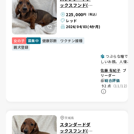
ックスフンド(ス
ムース)
225,000
円（税込）
レッド
2026/04/03
(4か月)
女の子
募集中
健康診断
ワクチン接種
親犬登録
つぶらな瞳で優
しいお顔。人懐こ
甘えん坊女の子💕
佐藤 有紀子
ブ
リーダー
総合評価
92
点
（11/12）
茨城県
スタンダードダ
ックスフンド(ス