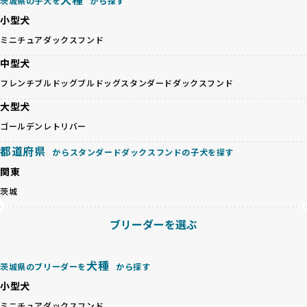
茨城県の子犬を
から探す
優良ブリーダーは、犬種ごとの遺伝的特徴を守り、安定した
さらに、健康管理、社会性の育成、遺伝子検査、食事や運動
小型犬
健康と性格を次世代に引き継ぐために、ミックス犬の繁殖を
の質など、ワンちゃんの心身に配慮した飼育環境が整ってい
避けます。無計画な交配がもたらすリスクを理解し、飼い主
ミニチュアダックスフンド
るかを評価する12項目の総合基準を設けています。これによ
への十分な説明とアフターフォローを確保できる範囲での繁
り、より高い基準をクリアしたブリーダーだけを厳選してい
中型犬
殖を徹底しているのです。
ます。
一方、営利優先ブリーダーは流行や需要に応じて安易にミッ
フレンチブルドッグ
ブルドッグ
スタンダードダックスフンド
その結果、合格率10%未満という厳しい基準をクリアした優
クス犬を繁殖し、健康管理や飼い主への配慮が不十分なこと
良ブリーダーのみが登録されています。
大型犬
が多く見受けられます。場合によっては、チワワ×ハスキー
BreederFamiliesでは、法令に準拠するだけでなく、ワンち
等体格の異なるリスクの高い交配を行うこともあります。
ゴールデンレトリバー
ゃんを家族のように愛するという理念を共有するブリーダー
「ミックス犬を繁殖しない」の詳細はこちら
のみを厳選しています。これにより、ユーザーの皆さんに安
都道府県
からスタンダードダックスフンドの子犬を探す
心して選べる選択肢を提供しています。
ペットショップやペットオークションは、流通過程でワンち
関東
「BreederFamilesのワンちゃんに優しい18の評価基準」は
ゃんが長時間の輸送を強いられたり、狭いケージに閉じ込め
こちら
茨城
られるなど、心身に大きな負担がかかります。このような環
境は、ストレスや感染リスクを増大させるだけでなく、ワン
BreederFamiliesでは、すべてのブリーダーを書類審査、直
ブリーダーを選ぶ
ちゃんの社会性や基本的なしつけにも悪影響を与える可能性
接のヒアリング、現地確認を通じて厳しく評価しています。
があります。
このプロセスにより、育成環境や健康管理だけでなく、ブリ
優良ブリーダーは、ワンちゃんの健康と幸せを第一に考え、
ーダー自身の理念や姿勢までも丁寧に確認しています。
犬種
茨城県のブリーダーを
から探す
ペットショップやオークションを介さずに直接飼い主に渡す
さらに、こうした評価結果は透明性を持って公開されている
ことを大切にしています。また、彼らはお迎え先を自身で確
小型犬
ため、どのブリーダーを選んでも安心して子犬をお迎えいた
認し、ワンちゃんが安心して暮らせる環境を整えるために直
だけます。
ミニチュアダックスフンド