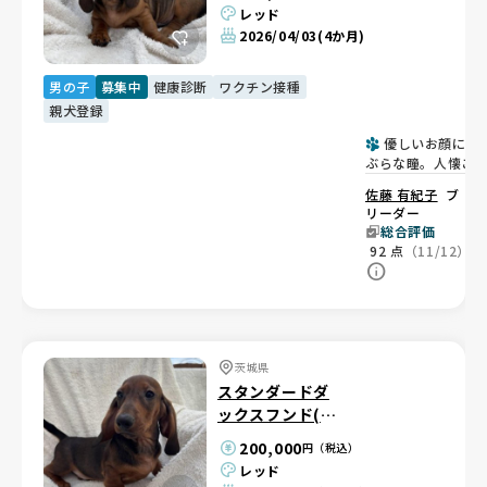
レッド
2026/04/03
(4か月)
男の子
募集中
健康診断
ワクチン接種
親犬登録
優しいお顔につ
ぶらな瞳。人懐こ
甘えん坊な男の子
佐藤 有紀子
ブ
リーダー
総合評価
92
点
（11/12）
茨城県
スタンダードダ
ックスフンド(ス
ムース)
200,000
円（税込）
レッド