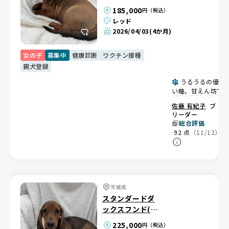
ムース)
185,000
円（税込）
レッド
2026/04/03
(4か月)
女の子
募集中
健康診断
ワクチン接種
親犬登録
うるうるの優し
い瞳。甘えん坊で
やかな女の子💕
佐藤 有紀子
ブ
リーダー
総合評価
92
点
（11/12）
茨城県
スタンダードダ
ックスフンド(ス
ムース)
225,000
円（税込）