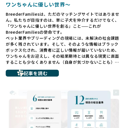
ワンちゃんに優しい世界〜
BreederFamiliesは、ただのマッチングサイトではありませ
ん。私たちが目指すのは、単に子犬を仲介するだけでなく、
「ワンちゃんに優しい世界を創る」こと——これが
BreederFamiliesの使命です。
ペット業界やブリーディングの現場には、未解決の社会課題
が多く残されています。そして、そのような情報はブラック
ボックス化され、消費者に正しい情報が届いていないため、
ワンちゃんをお迎えし、その結果期待とは異なる現実に直面
することも少なくありません（自身が気づかないことも）。
たとえば、ペットショップで購入した子犬が劣悪な環境で育
記事を読む
ち、健康面や社会性に問題を抱えていたり、またブリーダー
サイトで子犬だけを可愛く掲載されているものの、裏側では
親犬が乱繁殖によって体力を削られ、苦しい環境で過ごして
いるというケースもあります。こうした問題は、消費者にと
っても大きな負担であり、ワンちゃん自身にとっても非常に
望ましくない環境です。
だからこそ、私たちは正しい情報と安心して選べる場所を提
供すべきだと考えています。BreederFamiliesでは、ワンち
ゃんを家族のように愛する「優良ブリーダー」のみを独自の
厳しい基準で厳選し、その評価基準や評価結果をオープンに