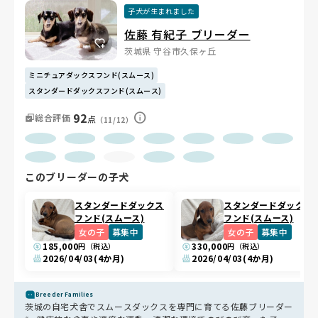
子犬が生まれました
佐藤 有紀子 ブリーダー
茨城県 守谷市久保ヶ丘
ミニチュアダックスフンド(スムース)
スタンダードダックスフンド(スムース)
92
総合評価
点
（11/12）
このブリーダーの子犬
スタンダードダックス
スタンダードダックス
フンド(スムース)
フンド(スムース)
女の子
募集中
女の子
募集中
185,000
330,000
円（税込）
円（税込）
2026/04/03
(4か月)
2026/04/03
(4か月)
Breeder Families
茨城の自宅犬舎でスムースダックスを専門に育てる佐藤ブリーダー