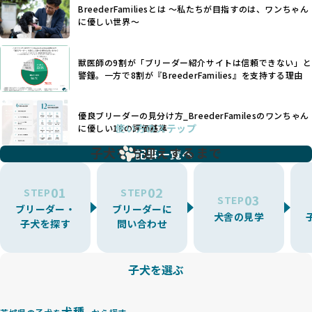
たとえば、パグは呼吸器系のトラブルを抱えやすく、ラブラ
が見られます。さらに、コストカットのために食事を減らし
BreederFamiliesとは 〜私たちが目指すのは、ワンちゃん
ドール・レトリバーには股関節形成不全への注意が必要で
たり、栄養のない食事を与える、適切な健康管理が行われな
に優しい世界〜
す。このような犬種ごとの違いを熟知し、適切なケアを提供
いなど、ワンちゃんの健康と福祉が犠牲にされることも少な
できるかどうかは、ブリーダーの専門性に大きく関わりま
くありません。
す。
獣医師の9割が「ブリーダー紹介サイトは信頼できない」と
また、健康リスクが予測しづらいミックス犬の繁殖や、愛情
優良ブリーダーは、少数の犬種（一般的に3種以内）に絞って
警鐘。一方で8割が『BreederFamilies』を支持する理由
が行き届かない多頭飼育等も問題です。これらのブリーディ
繁殖を行い、各犬種の特徴を熟知しています。これにより、
ング手法は、ワンちゃんの福祉を無視し、利益のみを追求す
犬種ごとの健康管理や繁殖において質の高いケアを提供する
るブリーダーによるものが多く、消費者にとっても深刻な課
優良ブリーダーの見分け方_BreederFamilesのワンちゃん
ことが可能です。
題となっています。
使い方のステップ
に優しい18の評価基準
一方、営利優先ブリーダーは流行や需要に応じて扱う犬種を
BreederFamiliesでは、こうしたワンちゃんに優しくないブ
増やす傾向があり、犬種ごとに異なる健康問題や適切な育成
子犬をお迎えするまで
リーディングをなくすため、すべてのワンちゃんを家族のよ
記事一覧へ
環境を十分に考慮しない場合があります。こうしたブリーダ
うに大切に飼育・繁殖を行っている「優良ブリーダー」のみ
ーでは、ワンちゃんが適切なケアを受けられず、健康を損ね
を厳選しています。
01
02
たりストレスを抱えたりするリスクが高まります。
STEP
STEP
03
STEP
「少数の犬種に集中」の詳細はこちら
ブリーダー・
ブリーダーに
BreederFamiliesでは、アニマルウェルフェアを最優先に考
犬舎の見学
子犬を探す
問い合わせ
えた6つの絶対基準と12の総合基準を設定しています。これに
近年、ミックス犬はユニークな見た目や性格で人気がありま
より、ワンちゃんが心身ともに健やかに過ごせる環境で育つ
すが、無計画な交配には健康リスクが伴います。異なる犬種
ことを徹底しています。
の特徴を持つことで予測しにくい健康問題が発生する可能性
子犬を選ぶ
BreederFamiliesでは、以下の6項目を必須条件とし、これら
が高く、診断や治療も複雑化する場合があります。また、ミ
を満たすブリーダーのみを選定しています：
ックス犬は成長後の性格や体格が予測しづらく、飼い主が期
これらの基準により、ワンちゃんの健全な成長と動物福祉に
待する理想と現実が大きく異なることも少なくありません。
犬種
基づいた責任あるブリーディングを確保しています。