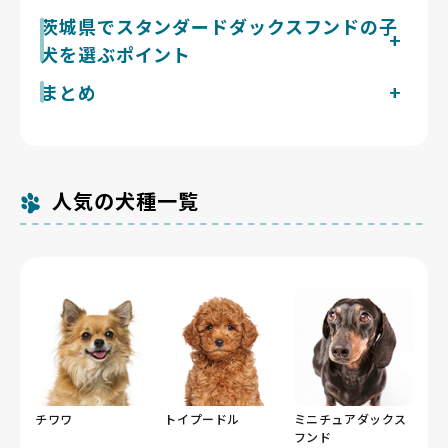
20〜27cm前後の中型犬です。もともとアナグマ猟のた
茨城県は冬によく晴れて乾燥し降雪が少なく、夏は蒸し
茨城県でスタンダードダックスフンドの子
めに作られた活発な犬種で、1日2回20〜30分の散歩で
暑さが厳しくなります。胴が長いスタンダードダックス
発散させると落ち着いて暮らせます。胴が長く足の短い
犬を選ぶポイント
フンドは椎間板に負担がかかりやすいため、段差の多い
体型が特徴で、抱っこや階段の上り下りへの配慮、体重
場所や滑りやすい床を避け、体重管理を意識した運動量
管理が背中の負担を減らします。被毛は短毛・長毛・剛
まとめ
茨城県で掲載中のスタンダードダックスフンドのブリー
に留める配慮が中心になります。つくば市周辺の公園や
毛の3タイプで、毛質により抜け毛量が異なります。物
ダー
河川敷は平坦な地形が多く、無理なく歩ける散歩コース
音や来客に吠えて知らせる面もあり、子犬期からの慣ら
茨城県のスタンダードダックスフンドの子犬探しは、ダ
現在1件です。Breeder Familiesでは「6つの絶対基
を選びやすい土地です。涸沼近くのPRIMELANDドッグ
しが暮らしやすさの鍵になります。
ブルダップルなど人気の毛色よりも健康と自然な姿を大
準」と「12の総合基準」を設け、合格率10%未満の審
ランひぬまではセルフシャンプースペースも併設され、
切にするブリーダーが掲載されているBreeder
査を通過したブリーダーだけを掲載しています。茨城県
毛のお手入れがしやすい環境です。
Familiesから始めましょう。
人気の犬種一覧
の掲載数が多くないのは、親犬の飼育環境や出産頻度ま
で確認したうえで厳選しているためです。茨城県内には
犬猫等販売業の登録が563件（令和5年4月1日現在）あ
りますが、そのなかで基準を満たして掲載しているのは
この件数にとどまります。
茨城県のスタンダードダックスフンドの価格相場（掲載
中の目安）
約18万〜33万円（個体差があります）
チワワ
トイプードル
ミニチュアダックス
フンド