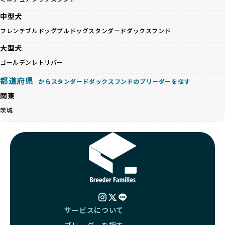
接の引き渡しを基本とします。
徹底した透明性こそが、BreederFamiliesの大きな特徴で
一方で、営利優先ブリーダーは、広範囲に販売するためにペ
中型犬
す。
ットショップやオークションを活用し、子犬の心身への影響
フレンチブルドッグ
ブルドッグ
スタンダードダックスフンド
を軽視しがちです。
BreederFamiliesは、ペット業界が抱える命の大量生産・大
「ペットショップ等を使わない」の詳細はこちら
大型犬
量販売、負担の大きい流通構造、劣悪な飼育環境といった課
題に真摯に向き合っています。優良ブリーダーとの直接取引
ゴールデンレトリバー
近年、「小さくて可愛い」「珍しい毛色」という見た目の特
を促進することで、無駄な命の消費を減らし、命を大切にす
徴が人気を集め、高値で取引されることが多くなっていま
都道府県
る社会の実現を目指しています。
からスタンダードダックスフンドのブリーダーを探す
す。しかし、こうした特徴には健康リスクが伴う場合が少な
さらに、売上の一部を保護団体や保護団体を支援する公益法
関東
くありません。極小サイズは骨や心臓に負担がかかりやす
人へ寄付しています。多くのペット販売業者が、動物福祉へ
く、レアカラーには遺伝疾患のリスクが高まることがありま
茨城
の取り組みが不十分であることを理由に寄付を断られる中、
す。
BreederFamiliesはその姿勢が評価され、寄付が実現してい
営利優先ブリーダーは、このような流行や需要に応じて無理
ます。この活動により、保護が必要なワンちゃんの救済や保
な繁殖を行いがちです。小柄な母犬を繁殖に多用して体に負
護活動の支援にも貢献しています。
担をかけたり、子犬を小さく見せるために食事を減らすな
BreederFamiliesのこうした取り組みは、目の前の子犬だけ
ど、健康を犠牲にした管理がされることもあります。このよ
でなく、すべてのワンちゃんに優しい未来を創るための大き
うな方法では、ワンちゃんの免疫力や体力が低下し、飼い主
な一歩です。ユーザーの皆さんがBreederFamiliesを通じて
にとっても将来的な医療費やケアの負担が増える恐れがあり
子犬をお迎えすることで、こうした社会貢献活動を間接的に
ます。
支えることができます。
優良ブリーダーは、こうした流行に流されず、ワンちゃんの
サービスについて
健康を最優先に考えています。特に小さいワンちゃんやレア
BreederFamiliesに登録されているブリーダーは、子犬が心