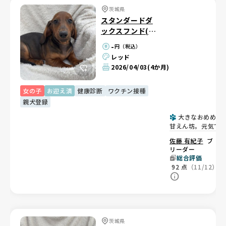
茨城県
スタンダードダ
ックスフンド(ス
ムース)
-
円（税込）
レッド
2026/04/03
(4か月)
女の子
お迎え済
健康診断
ワクチン接種
親犬登録
大きなおめめで
甘えん坊。元気で
奇心旺盛な女の子
佐藤 有紀子
ブ
リーダー
総合評価
92
点
（11/12）
茨城県