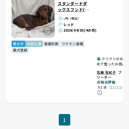
スタンダードダ
ックスフンド(ス
ムース)
-
円（税込）
レッド
2026/04/03
(4か月)
男の子
お迎え済
健康診断
ワクチン接種
親犬登録
クリクリのおめ
めで整ったお顔。
懐こく穏やかな男
佐藤 有紀子
ブ
子💙
リーダー
総合評価
92
点
（11/12）
1