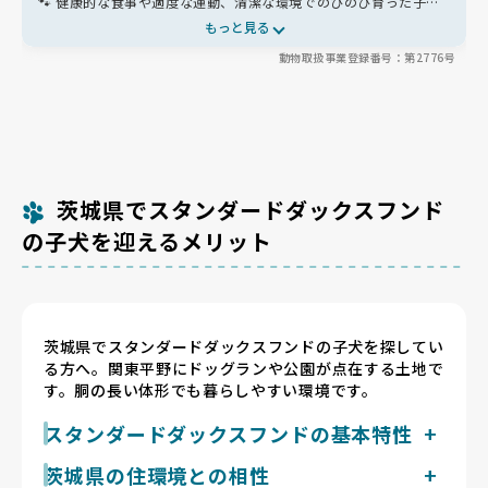
🐾 健康的な食事や適度な運動、清潔な環境でのびのび育った子た
ちは、人懐っこく落ち着いた性格が魅力✨ 愛情たっぷりに育てら
もっと見る
れた子たちは、家族にすぐ馴染むパートナーです😊
動物取扱事業登録番号：第2776号
茨城県でスタンダードダックスフンド
の子犬を迎えるメリット
茨城県でスタンダードダックスフンドの子犬を探してい
る方へ。関東平野にドッグランや公園が点在する土地で
す。胴の長い体形でも暮らしやすい環境です。
スタンダードダックスフンドの基本特性
スタンダードダックスフンドは体重9〜12kg・体高
茨城県の住環境との相性