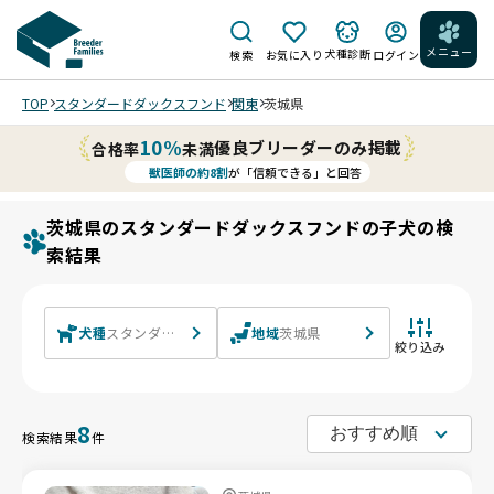
メニュー
犬種診断
検索
お気に入り
ログイン
TOP
スタンダードダックスフンド
関東
茨城県
10%
優良ブリーダーのみ掲載
合格率
未満
獣医師の約8割
が「信頼できる」と回答
茨城県のスタンダードダックスフンドの子犬の検
索結果
犬種
スタンダードダックスフンド スタンダードダックスフンド(ロン
地域
茨城県
絞り込み
8
検索結果
件