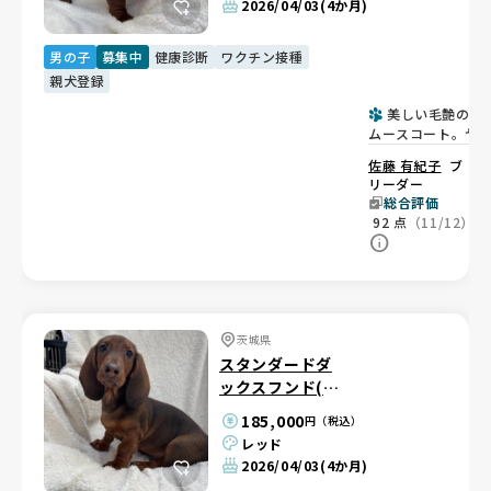
2026/04/03
(4か月)
男の子
募集中
健康診断
ワクチン接種
親犬登録
美しい毛艶のス
ムースコート。ヤ
チャで甘えん坊な
佐藤 有紀子
ブ
の子💙
リーダー
総合評価
92
点
（11/12）
茨城県
スタンダードダ
ックスフンド(ス
ムース)
185,000
円（税込）
レッド
2026/04/03
(4か月)