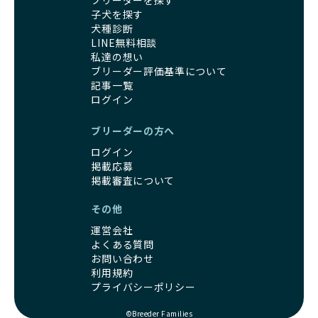
ブリーダーを探す
カラーの子犬を販売する場合は、健康リスクを十分に理解
身ともに健康に育つための環境づくりに全力を注いでいま
子犬を探す
し、飼い主にそのリスクについて丁寧に説明しています。食
す。
犬種診断
事管理もしっかり行い、成長に必要な栄養を確保するなど、
遺伝的なリスクを最小限に抑えた繁殖計画、栄養バランスが
LINE無料相談
ワンちゃんの健康を第一にした繁殖を心がけています。
考えられた食事、子犬がのびのびと動ける適度な運動環境、
私達の想い
「見た目以上に健康重視」の詳細はこちら
さらに獣医師と連携した健康管理まで徹底しています。
ブリーダー評価基準について
その結果、BreederFamiliesを通じてお迎えする子犬は、元
記事一覧
引退犬とは、繁殖期を終えたワンちゃんたちのことを指しま
気で健康なスタートを切れることが大きな魅力です。
ログイン
す。
子犬の社会性は、家庭でのしつけをスムーズにする重要なポ
優良ブリーダーは、引退犬も家族の一員として、彼らの幸せ
イントです。BreederFamiliesのブリーダーは、母犬や兄弟
ブリーダーの方へ
を願っています。よって、引退後も自宅で飼育を続けるか、
犬、人との触れ合いの時間をしっかり確保し、子犬が自然に
信頼できる相手に譲渡するなど、ワンちゃんが幸せに暮らせ
ログイン
コミュニケーション能力を身につけられるよう育てていま
るように配慮します。
掲載応募
す。
一方、営利優先ブリーダーは引退犬を「コスト」として考
掲載審査について
家庭に迎えたその日から、すでに社会性の基盤ができている
え、早く手放すことを考えます。場合によっては、悪徳保護
ため、新しい環境にもスムーズに適応できます。
その他
団体に引き渡されることもあり、ワンちゃんの生活が不安定
これにより、飼い主さんにとっても安心してスタートできる
になる可能性が高まります。
でしょう。
運営会社
引退犬に対する扱いがどうなっているかも、優良ブリーダー
BreederFamiliesのブリーダーは、犬種に関する豊富な知識
よくある質問
を見分けるポイントとなります。
と経験を持っています。そのため、子犬を迎えた後の健康管
お問い合わせ
「引退犬も大切に」の詳細はこちら
利用規約
理やしつけ、生活スタイルに合わせた育て方について、丁寧
プライバシーポリシー
なアドバイスを受けられます。「この犬種ならではの特徴
社会化とは、ワンちゃんが人間や他の犬、日常の環境にスム
は？」「食事はどうしたらいい？」など、疑問や悩みがあれ
ーズに適応できるようにするプロセスです。ワンちゃんの社
©Breeder Families
ば、専門的な視点から解決のヒントをもらえるのも安心でき