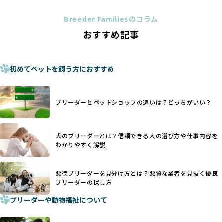
トイプードルやコーギーなどの犬種では、見た目のためだけ
多くのブリーダーサイトでは、掲載するブリーダーの審査が
に断尾（しっぽを切る）や断耳（耳を切る）が行われている
法令レベルの最低基準にとどまっていることが問題です。こ
Breeder Familiesのコラム
ことがあります。
の法令レベルの基準はブリーディング環境の最低限を定める
おすすめ記事
これは痛みを伴う処置で、ワンちゃんの身体的な負担が大き
ものに過ぎず、ワンちゃんの心身の福祉やブリーダーの責任
く、慢性的な痛みや不安感を引き起こす可能性もあります。
ある姿勢を十分に保障するものではありません。そのため、
また、しっぽや耳はワンちゃんの重要なコミュニケーション
厳格なチェックを経ていないブリーダーが掲載されることも
手段でもあるため、切断されることで他の犬や人間との意思
初めてペットを飼う方におすすめ
少なくなく、消費者にとって選択の判断が難しい現状があり
疎通が難しくなることもあります。
ます。
ヨーロッパ諸国ではこうした処置が禁止されている一方で、
さらに、書類審査のみで掲載が許可されるサイトが多く、実
日本ではいまだ行われる場合があります。
際の飼育環境やブリーダーの姿勢が見えにくい点も課題で
ブリーダーとペットショップの違いは？どっちがいい？
優良ブリーダーは動物福祉を優先し、ワンちゃんの自然な姿
す。こうしたサイトでは、ブリーダーが記載する情報が主で
を大切にするため断尾・断耳を行いません。
あり、実際の現場や日々のケアの状況がわからないため、営
一方、営利優先ブリーダーでは「見た目が良く売れやすい」
利優先の「悪徳ブリーダー」が含まれるリスクが高まりま
犬のブリーダーとは？信頼できる人の選び方や仕事内容を
ことを理由に断尾や断耳を行うことがあり、中には麻酔なし
す。
わかりやすく解説
で処置するケースも見受けられます。
BreederFamiliesでは、ワンちゃんを大切にする「優良ブリ
「耳やしっぽを切らない」詳細はこちら
ーダー」のみを紹介するために、法令を超えた独自の基準を
設け、ブリーダーの理念や飼育環境の厳格なチェックを行っ
悪徳ブリーダーを見分け方とは？悪質な業者を見抜く優良
犬種ごとに異なる健康リスクや育て方のポイントを理解し、
ブリーダーの探し方
ています。
適切に対応するためには、深い知識と豊富な経験が欠かせま
ブリーダーや動物福祉について
せん。現在、犬種は200種類以上あり、それぞれに特有の健康
一部の営利優先のブリーディングでは、母犬の出産負担を考
リスクや性格特性が存在します。
えずに大量繁殖が行われ、親犬が心身ともに疲弊するケース