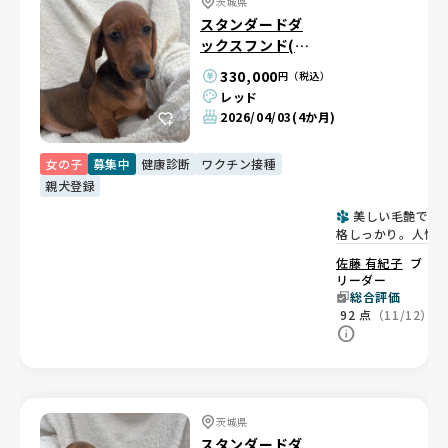
茨城県
スタンダードダ
ックスフンド(ス
ムース)
330,000
円（税込）
レッド
2026/04/03
(4か月)
女の子
募集中
健康診断
ワクチン接種
親犬登録
美しい毛艶で骨
格しっかり。人懐
く甘えん坊な女の
佐藤 有紀子
ブ
💕
リーダー
総合評価
92
点
（11/12）
茨城県
スタンダードダ