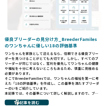
しています。これにより、消費者の皆様が安心して子犬やブ
リーダーを選べる環境を整えています。
そして、消費者の皆様が正しい情報をもとに優良ブリーダー
を求めることで、ワンちゃんを家族のように愛する優良ブリ
ーダーが増え、営利優先の「悪徳ブリーダー」が自然と淘汰
される社会を目指しています。目の前の子犬だけでなく、親
犬や引退犬も大切にされる環境を作り上げ、すべてのワンち
優良ブリーダーの見分け方_BreederFamiles
ゃんに優しい世界を築いていきたいと考えています。
のワンちゃんに優しい18の評価基準
ペットショップでの生体販売では、ワンちゃんが健やかに成
ワンちゃんを家族として迎えるなら、信頼できる優良ブリー
長するための環境が十分に整っていない場合が多く、販売ま
ダーを見つけることがとても大切です。しかし、すべてのブ
での間に過密な環境や長距離移動のストレスを受けることが
リーダーが同じではなく、営利を優先してワンちゃんの健康
少なくありません。このような環境は、健康リスクや社会性
や福祉を十分に考えないところもあるため、慎重に見極める
の問題につながりやすく、ワンちゃんにとっても望ましいと
必要があります。
は言えません。
そこでBreederFamiliesでは、ワンちゃんの福祉を第一に考
こうした背景から、BreederFamiliesはペットショップを介
えた「18の評価基準」を作成し、この基準を満たすブリーダ
さない直接販売を採用するとともに、ペットオークションや
ーのいをご紹介しています。
ペットショップを利用するブリーダーの掲載も行ってしませ
本記事では、その基準について詳しく解説しますので、ブリ
ん。
ーダー選びの参考にしていただければ幸いです。
ペットショップを避けた方がいい理由の詳細はこちら
記事を読む