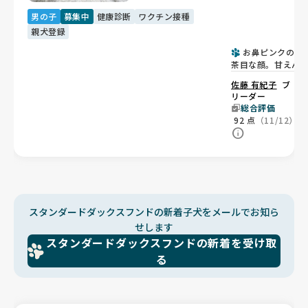
男の子
募集中
健康診断
ワクチン接種
親犬登録
お鼻ピンクのお
茶目な顔。甘えん
でマイペースな男
佐藤 有紀子
ブ
子💙
リーダー
総合評価
92
点
（11/12）
スタンダードダックスフンドの新着子犬をメールでお知ら
せします
スタンダードダックスフンドの新着を受け取
る