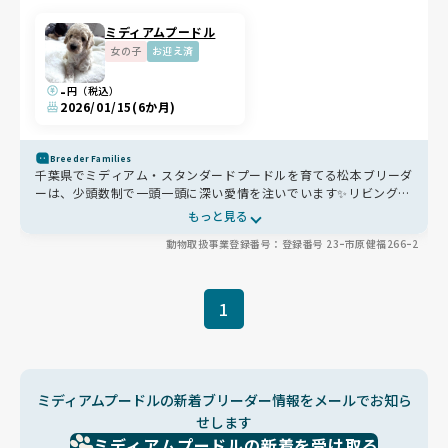
ミディアムプードル
女の子
お迎え済
-
円（税込）
2026/01/15
(6か月)
Breeder Families
千葉県でミディアム・スタンダードプードルを育てる松本ブリーダ
ーは、少頭数制で一頭一頭に深い愛情を注いでいます✨リビングや
お庭でのびのびと運動させ、食事面でも涙やけや毛並みに配慮した
もっと見る
厳選フードやトッピングを徹底🍚母犬の心身の成熟を待ってから交
動物取扱事業登録番号：登録番号 23ｰ市原健福266ｰ2
配を行い、生涯の出産回数も制限するなど、ワンちゃんの幸せを第
一に考えた健やかな育成方針です🐾
1
ミディアムプードルの新着ブリーダー情報をメールでお知ら
せします
ミディアムプードルの新着を受け取る