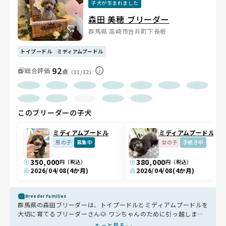
子犬が生まれました
森田 美穂 ブリーダー
群馬県 高崎市吉井町下長根
トイプードル
ミディアムプードル
92
総合評価
点
（11/12）
このブリーダーの子犬
ミディアムプードル
ミディアムプードル
男の子
募集中
女の子
手続き中
350,000
380,000
円（税込）
円（税込）
2026/04/08
(4か月)
2026/04/08
(4か月)
Breeder Families
群馬県の森田ブリーダーは、トイプードルとミディアムプードルを
大切に育てるブリーダーさん🐶 ワンちゃんのために引っ越しまで
行い、愛情いっぱいの環境を整えています。無添加・グレインフリ
もっと見る