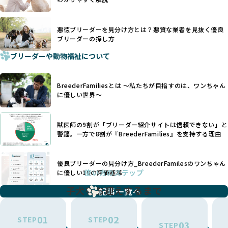
で処置するケースも見受けられます。
BreederFamiliesでは、ワンちゃんを大切にする「優良ブリ
「耳やしっぽを切らない」詳細はこちら
ーダー」のみを紹介するために、法令を超えた独自の基準を
設け、ブリーダーの理念や飼育環境の厳格なチェックを行っ
悪徳ブリーダーを見分け方とは？悪質な業者を見抜く優良
犬種ごとに異なる健康リスクや育て方のポイントを理解し、
ブリーダーの探し方
ています。
適切に対応するためには、深い知識と豊富な経験が欠かせま
ブリーダーや動物福祉について
せん。現在、犬種は200種類以上あり、それぞれに特有の健康
一部の営利優先のブリーディングでは、母犬の出産負担を考
リスクや性格特性が存在します。
えずに大量繁殖が行われ、親犬が心身ともに疲弊するケース
たとえば、パグは呼吸器系のトラブルを抱えやすく、ラブラ
が見られます。さらに、コストカットのために食事を減らし
BreederFamiliesとは 〜私たちが目指すのは、ワンちゃん
ドール・レトリバーには股関節形成不全への注意が必要で
たり、栄養のない食事を与える、適切な健康管理が行われな
に優しい世界〜
す。このような犬種ごとの違いを熟知し、適切なケアを提供
いなど、ワンちゃんの健康と福祉が犠牲にされることも少な
できるかどうかは、ブリーダーの専門性に大きく関わりま
くありません。
す。
獣医師の9割が「ブリーダー紹介サイトは信頼できない」と
また、健康リスクが予測しづらいミックス犬の繁殖や、愛情
優良ブリーダーは、少数の犬種（一般的に3種以内）に絞って
警鐘。一方で8割が『BreederFamilies』を支持する理由
が行き届かない多頭飼育等も問題です。これらのブリーディ
繁殖を行い、各犬種の特徴を熟知しています。これにより、
ング手法は、ワンちゃんの福祉を無視し、利益のみを追求す
犬種ごとの健康管理や繁殖において質の高いケアを提供する
るブリーダーによるものが多く、消費者にとっても深刻な課
優良ブリーダーの見分け方_BreederFamilesのワンちゃん
ことが可能です。
題となっています。
使い方のステップ
に優しい18の評価基準
一方、営利優先ブリーダーは流行や需要に応じて扱う犬種を
BreederFamiliesでは、こうしたワンちゃんに優しくないブ
増やす傾向があり、犬種ごとに異なる健康問題や適切な育成
子犬をお迎えするまで
リーディングをなくすため、すべてのワンちゃんを家族のよ
記事一覧へ
環境を十分に考慮しない場合があります。こうしたブリーダ
うに大切に飼育・繁殖を行っている「優良ブリーダー」のみ
ーでは、ワンちゃんが適切なケアを受けられず、健康を損ね
を厳選しています。
01
02
たりストレスを抱えたりするリスクが高まります。
STEP
STEP
03
STEP