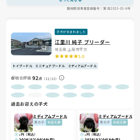
ーの食事で健康に配慮し、兄弟犬や家族とふれあう中で、人懐っこ
動物取扱事業登録番号：第 高2025-01-6号
さものびのび育まれています✨
子犬が生まれました
江里川 純子 ブリーダー
埼玉県 上尾市平方
5.0
トイプードル
ミニチュアプードル
ミディアムプードル
92
総合評価
点
（11/12）
過去お迎えの子犬
ミディアムプードル
ミディアムプードル
男の子
お迎え済
男の子
お迎え済
-
-
円（税込）
円（税込）
2026/02/04
(6か月)
2026/02/04
(6か月)