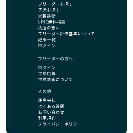
団体に引き渡されることもあり、ワンちゃんの生活が不安定
これにより、飼い主さんにとっても安心してスタートできる
ブリーダーを探す
になる可能性が高まります。
でしょう。
子犬を探す
引退犬に対する扱いがどうなっているかも、優良ブリーダー
BreederFamiliesのブリーダーは、犬種に関する豊富な知識
犬種診断
を見分けるポイントとなります。
と経験を持っています。そのため、子犬を迎えた後の健康管
LINE無料相談
「引退犬も大切に」の詳細はこちら
理やしつけ、生活スタイルに合わせた育て方について、丁寧
私達の想い
なアドバイスを受けられます。「この犬種ならではの特徴
ブリーダー評価基準について
社会化とは、ワンちゃんが人間や他の犬、日常の環境にスム
記事一覧
は？」「食事はどうしたらいい？」など、疑問や悩みがあれ
ーズに適応できるようにするプロセスです。ワンちゃんの社
ログイン
ば、専門的な視点から解決のヒントをもらえるのも安心でき
会化は、生後3週間から12週間頃の「社会化期」と呼ばれる
るポイントです。
時期が特に重要です。この期間は、ブリーダーが飼育してい
BreederFamiliesでは、すべてのブリーダーが厳しい基準を
ブリーダーの方へ
る時期と重なるため、ワンちゃんが人や他の犬、家庭環境に
クリアした方々だけです。運営チームがブリーダーに直接ヒ
ログイン
対して適応力を高めるための基礎を築く貴重な機会となりま
アリングを行い、現地確認を経て透明性の高い情報を公開し
掲載応募
す。
ています。
掲載審査について
優良ブリーダーは、母犬との愛情ある触れ合いや、兄弟犬や
これにより、ユーザーは見た目だけでなく、育成環境や健康
他の犬との遊び、人や日常的な家庭環境への慣れを促すこと
管理体制、社会性の取り組みといった客観的なデータを基に
その他
で社会化を進めています。これにより、新しい家族に迎えら
安心して子犬を選ぶことができます。
運営会社
れた後もストレスなく過ごせるようサポートします。
子犬のお迎えまでのやりとりに不安を感じる方も多いかもし
よくある質問
営利優先ブリーダーは、母犬から早期に分離し、ケージ内で
れませんが、BreederFamiliesならその心配は無用です。
お問い合わせ
の生活が中心となるため、ワンちゃんが他の犬や人と触れ合
運営チームがブリーダーとのやりとりを全面的にサポートし
利用規約
う機会が少なく、社会性が十分に育たないことがあります。
ます。不明点やトラブルが発生した場合も迅速に対応するた
プライバシーポリシー
こうしたワンちゃんは、家庭環境に適応しづらくなるリスク
め、安心してお迎え準備を進められます。
が高まります。