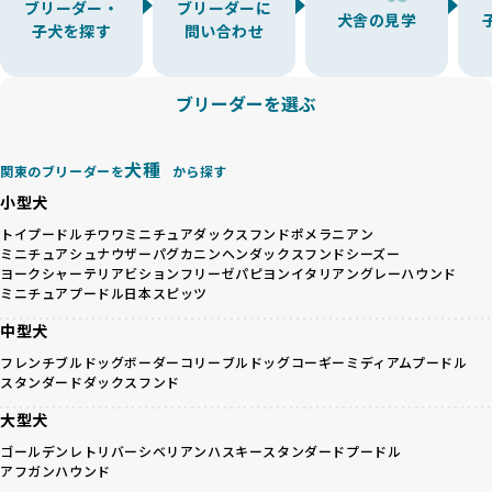
「少数の犬種に集中」の詳細はこちら
ブリーダー・
ブリーダーに
BreederFamiliesでは、アニマルウェルフェアを最優先に考
犬舎の見学
子犬を探す
問い合わせ
えた6つの絶対基準と12の総合基準を設定しています。これに
近年、ミックス犬はユニークな見た目や性格で人気がありま
より、ワンちゃんが心身ともに健やかに過ごせる環境で育つ
すが、無計画な交配には健康リスクが伴います。異なる犬種
ことを徹底しています。
の特徴を持つことで予測しにくい健康問題が発生する可能性
ブリーダーを選ぶ
BreederFamiliesでは、以下の6項目を必須条件とし、これら
が高く、診断や治療も複雑化する場合があります。また、ミ
を満たすブリーダーのみを選定しています：
ックス犬は成長後の性格や体格が予測しづらく、飼い主が期
これらの基準により、ワンちゃんの健全な成長と動物福祉に
待する理想と現実が大きく異なることも少なくありません。
犬種
基づいた責任あるブリーディングを確保しています。
関東のブリーダーを
から探す
優良ブリーダーは、犬種ごとの遺伝的特徴を守り、安定した
さらに、健康管理、社会性の育成、遺伝子検査、食事や運動
小型犬
健康と性格を次世代に引き継ぐために、ミックス犬の繁殖を
の質など、ワンちゃんの心身に配慮した飼育環境が整ってい
避けます。無計画な交配がもたらすリスクを理解し、飼い主
トイプードル
チワワ
ミニチュアダックスフンド
ポメラニアン
るかを評価する12項目の総合基準を設けています。これによ
ミニチュアシュナウザー
パグ
カニンヘンダックスフンド
シーズー
への十分な説明とアフターフォローを確保できる範囲での繁
り、より高い基準をクリアしたブリーダーだけを厳選してい
ヨークシャーテリア
ビションフリーゼ
パピヨン
イタリアングレーハウンド
殖を徹底しているのです。
ます。
ミニチュアプードル
日本スピッツ
一方、営利優先ブリーダーは流行や需要に応じて安易にミッ
その結果、合格率10%未満という厳しい基準をクリアした優
クス犬を繁殖し、健康管理や飼い主への配慮が不十分なこと
中型犬
良ブリーダーのみが登録されています。
が多く見受けられます。場合によっては、チワワ×ハスキー
BreederFamiliesでは、法令に準拠するだけでなく、ワンち
フレンチブルドッグ
ボーダーコリー
ブルドッグ
コーギー
ミディアムプードル
等体格の異なるリスクの高い交配を行うこともあります。
ゃんを家族のように愛するという理念を共有するブリーダー
スタンダードダックスフンド
「ミックス犬を繁殖しない」の詳細はこちら
のみを厳選しています。これにより、ユーザーの皆さんに安
大型犬
心して選べる選択肢を提供しています。
ペットショップやペットオークションは、流通過程でワンち
「BreederFamilesのワンちゃんに優しい18の評価基準」は
ゴールデンレトリバー
シベリアンハスキー
スタンダードプードル
ゃんが長時間の輸送を強いられたり、狭いケージに閉じ込め
こちら
アフガンハウンド
られるなど、心身に大きな負担がかかります。このような環