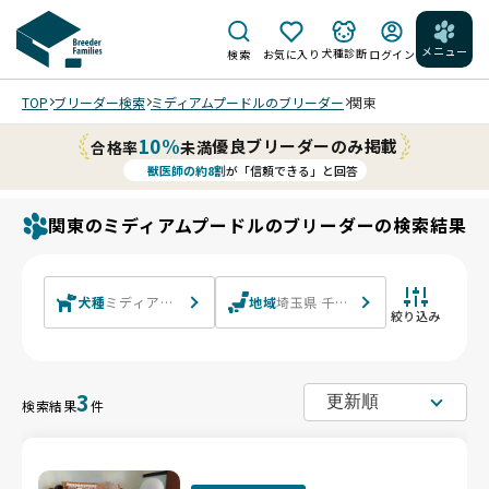
メニュー
犬種診断
検索
お気に入り
ログイン
TOP
ブリーダー検索
ミディアムプードルのブリーダー
関東
10%
優良ブリーダーのみ掲載
合格率
未満
獣医師の約8割
が「信頼できる」と回答
関東のミディアムプードルのブリーダーの検索結果
犬種
ミディアムプードル
地域
埼玉県 千葉県 東京都 神奈川県 茨
絞り込み
3
検索結果
件