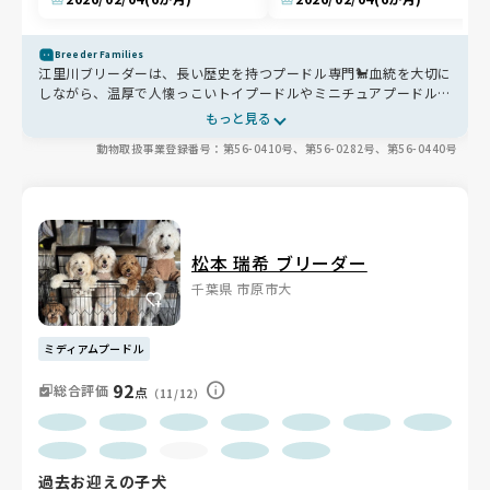
Breeder Families
江里川ブリーダーは、長い歴史を持つプードル専門🐩血統を大切に
しながら、温厚で人懐っこいトイプードルやミニチュアプードルを
育てています🐶 栄養たっぷりの食事とドッグランでの運動で、ど
もっと見る
の子も健康的に成長していす✨
動物取扱事業登録番号：第56-0410号、第56-0282号、第56-0440号
松本 瑞希 ブリーダー
千葉県 市原市大
ミディアムプードル
92
総合評価
点
（11/12）
過去お迎えの子犬