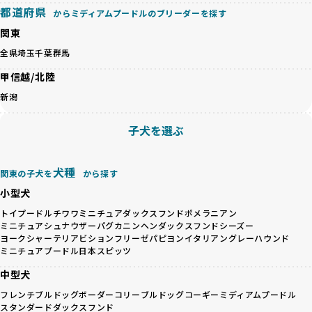
都道府県
境は、ストレスや感染リスクを増大させるだけでなく、ワン
からミディアムプードルのブリーダーを探す
BreederFamiliesでは、すべてのブリーダーを書類審査、直
ちゃんの社会性や基本的なしつけにも悪影響を与える可能性
接のヒアリング、現地確認を通じて厳しく評価しています。
関東
があります。
このプロセスにより、育成環境や健康管理だけでなく、ブリ
全県
埼玉
千葉
群馬
優良ブリーダーは、ワンちゃんの健康と幸せを第一に考え、
ーダー自身の理念や姿勢までも丁寧に確認しています。
ペットショップやオークションを介さずに直接飼い主に渡す
さらに、こうした評価結果は透明性を持って公開されている
甲信越/北陸
ことを大切にしています。また、彼らはお迎え先を自身で確
ため、どのブリーダーを選んでも安心して子犬をお迎えいた
新潟
認し、ワンちゃんが安心して暮らせる環境を整えるために直
だけます。
接の引き渡しを基本とします。
徹底した透明性こそが、BreederFamiliesの大きな特徴で
子犬を選ぶ
一方で、営利優先ブリーダーは、広範囲に販売するためにペ
す。
ットショップやオークションを活用し、子犬の心身への影響
を軽視しがちです。
BreederFamiliesは、ペット業界が抱える命の大量生産・大
犬種
「ペットショップ等を使わない」の詳細はこちら
関東の子犬を
から探す
量販売、負担の大きい流通構造、劣悪な飼育環境といった課
題に真摯に向き合っています。優良ブリーダーとの直接取引
小型犬
近年、「小さくて可愛い」「珍しい毛色」という見た目の特
を促進することで、無駄な命の消費を減らし、命を大切にす
トイプードル
チワワ
ミニチュアダックスフンド
ポメラニアン
徴が人気を集め、高値で取引されることが多くなっていま
る社会の実現を目指しています。
ミニチュアシュナウザー
パグ
カニンヘンダックスフンド
シーズー
す。しかし、こうした特徴には健康リスクが伴う場合が少な
さらに、売上の一部を保護団体や保護団体を支援する公益法
ヨークシャーテリア
ビションフリーゼ
パピヨン
イタリアングレーハウンド
くありません。極小サイズは骨や心臓に負担がかかりやす
人へ寄付しています。多くのペット販売業者が、動物福祉へ
ミニチュアプードル
日本スピッツ
く、レアカラーには遺伝疾患のリスクが高まることがありま
の取り組みが不十分であることを理由に寄付を断られる中、
中型犬
す。
BreederFamiliesはその姿勢が評価され、寄付が実現してい
営利優先ブリーダーは、このような流行や需要に応じて無理
ます。この活動により、保護が必要なワンちゃんの救済や保
フレンチブルドッグ
ボーダーコリー
ブルドッグ
コーギー
ミディアムプードル
な繁殖を行いがちです。小柄な母犬を繁殖に多用して体に負
スタンダードダックスフンド
護活動の支援にも貢献しています。