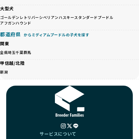
担をかけたり、子犬を小さく見せるために食事を減らすな
BreederFamiliesのこうした取り組みは、目の前の子犬だけ
大型犬
ど、健康を犠牲にした管理がされることもあります。このよ
でなく、すべてのワンちゃんに優しい未来を創るための大き
うな方法では、ワンちゃんの免疫力や体力が低下し、飼い主
ゴールデンレトリバー
シベリアンハスキー
スタンダードプードル
な一歩です。ユーザーの皆さんがBreederFamiliesを通じて
にとっても将来的な医療費やケアの負担が増える恐れがあり
アフガンハウンド
子犬をお迎えすることで、こうした社会貢献活動を間接的に
ます。
支えることができます。
都道府県
からミディアムプードルの子犬を探す
優良ブリーダーは、こうした流行に流されず、ワンちゃんの
健康を最優先に考えています。特に小さいワンちゃんやレア
関東
BreederFamiliesに登録されているブリーダーは、子犬が心
カラーの子犬を販売する場合は、健康リスクを十分に理解
身ともに健康に育つための環境づくりに全力を注いでいま
全県
埼玉
千葉
群馬
し、飼い主にそのリスクについて丁寧に説明しています。食
す。
事管理もしっかり行い、成長に必要な栄養を確保するなど、
甲信越/北陸
遺伝的なリスクを最小限に抑えた繁殖計画、栄養バランスが
ワンちゃんの健康を第一にした繁殖を心がけています。
考えられた食事、子犬がのびのびと動ける適度な運動環境、
新潟
「見た目以上に健康重視」の詳細はこちら
さらに獣医師と連携した健康管理まで徹底しています。
その結果、BreederFamiliesを通じてお迎えする子犬は、元
引退犬とは、繁殖期を終えたワンちゃんたちのことを指しま
気で健康なスタートを切れることが大きな魅力です。
す。
子犬の社会性は、家庭でのしつけをスムーズにする重要なポ
優良ブリーダーは、引退犬も家族の一員として、彼らの幸せ
イントです。BreederFamiliesのブリーダーは、母犬や兄弟
を願っています。よって、引退後も自宅で飼育を続けるか、
犬、人との触れ合いの時間をしっかり確保し、子犬が自然に
信頼できる相手に譲渡するなど、ワンちゃんが幸せに暮らせ
コミュニケーション能力を身につけられるよう育てていま
るように配慮します。
す。
一方、営利優先ブリーダーは引退犬を「コスト」として考
家庭に迎えたその日から、すでに社会性の基盤ができている
え、早く手放すことを考えます。場合によっては、悪徳保護
サービスについて
ため、新しい環境にもスムーズに適応できます。