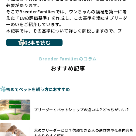
の問題につながりやすく、ワンちゃんにとっても望ましいと
必要があります。
は言えません。
そこでBreederFamiliesでは、ワンちゃんの福祉を第一に考
こうした背景から、BreederFamiliesはペットショップを介
えた「18の評価基準」を作成し、この基準を満たすブリーダ
さない直接販売を採用するとともに、ペットオークションや
ーのいをご紹介しています。
ペットショップを利用するブリーダーの掲載も行ってしませ
本記事では、その基準について詳しく解説しますので、ブリ
ん。
ーダー選びの参考にしていただければ幸いです。
ペットショップを避けた方がいい理由の詳細はこちら
記事を読む
トイプードルやコーギーなどの犬種では、見た目のためだけ
多くのブリーダーサイトでは、掲載するブリーダーの審査が
に断尾（しっぽを切る）や断耳（耳を切る）が行われている
法令レベルの最低基準にとどまっていることが問題です。こ
Breeder Familiesのコラム
ことがあります。
の法令レベルの基準はブリーディング環境の最低限を定める
おすすめ記事
これは痛みを伴う処置で、ワンちゃんの身体的な負担が大き
ものに過ぎず、ワンちゃんの心身の福祉やブリーダーの責任
く、慢性的な痛みや不安感を引き起こす可能性もあります。
ある姿勢を十分に保障するものではありません。そのため、
また、しっぽや耳はワンちゃんの重要なコミュニケーション
厳格なチェックを経ていないブリーダーが掲載されることも
手段でもあるため、切断されることで他の犬や人間との意思
初めてペットを飼う方におすすめ
少なくなく、消費者にとって選択の判断が難しい現状があり
疎通が難しくなることもあります。
ます。
ヨーロッパ諸国ではこうした処置が禁止されている一方で、
さらに、書類審査のみで掲載が許可されるサイトが多く、実
日本ではいまだ行われる場合があります。
際の飼育環境やブリーダーの姿勢が見えにくい点も課題で
ブリーダーとペットショップの違いは？どっちがいい？
優良ブリーダーは動物福祉を優先し、ワンちゃんの自然な姿
す。こうしたサイトでは、ブリーダーが記載する情報が主で
を大切にするため断尾・断耳を行いません。
あり、実際の現場や日々のケアの状況がわからないため、営
一方、営利優先ブリーダーでは「見た目が良く売れやすい」
利優先の「悪徳ブリーダー」が含まれるリスクが高まりま
犬のブリーダーとは？信頼できる人の選び方や仕事内容を
ことを理由に断尾や断耳を行うことがあり、中には麻酔なし
す。
わかりやすく解説