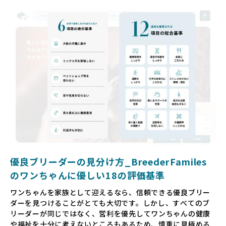
親犬が乱繁殖によって体力を削られ、苦しい環境で過ごして
いるというケースもあります。こうした問題は、消費者にと
っても大きな負担であり、ワンちゃん自身にとっても非常に
望ましくない環境です。
だからこそ、私たちは正しい情報と安心して選べる場所を提
供すべきだと考えています。BreederFamiliesでは、ワンち
ゃんを家族のように愛する「優良ブリーダー」のみを独自の
厳しい基準で厳選し、その評価基準や評価結果をオープンに
しています。これにより、消費者の皆様が安心して子犬やブ
リーダーを選べる環境を整えています。
そして、消費者の皆様が正しい情報をもとに優良ブリーダー
を求めることで、ワンちゃんを家族のように愛する優良ブリ
ーダーが増え、営利優先の「悪徳ブリーダー」が自然と淘汰
される社会を目指しています。目の前の子犬だけでなく、親
犬や引退犬も大切にされる環境を作り上げ、すべてのワンち
優良ブリーダーの見分け方_BreederFamiles
ゃんに優しい世界を築いていきたいと考えています。
のワンちゃんに優しい18の評価基準
ペットショップでの生体販売では、ワンちゃんが健やかに成
ワンちゃんを家族として迎えるなら、信頼できる優良ブリー
長するための環境が十分に整っていない場合が多く、販売ま
ダーを見つけることがとても大切です。しかし、すべてのブ
での間に過密な環境や長距離移動のストレスを受けることが
リーダーが同じではなく、営利を優先してワンちゃんの健康
少なくありません。このような環境は、健康リスクや社会性
や福祉を十分に考えないところもあるため、慎重に見極める