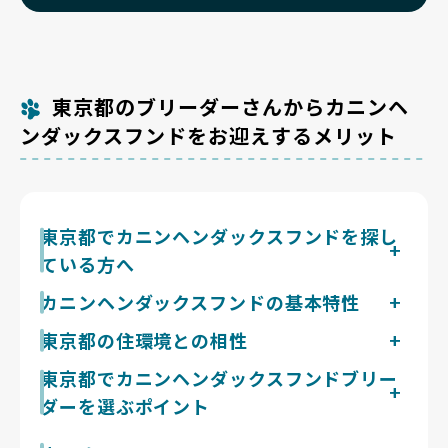
東京都のブリーダーさんからカニンヘ
ンダックスフンドをお迎えするメリット
東京都でカニンヘンダックスフンドを探し
ている方へ
カニンヘンダックスフンドは小柄で東京都の集合住宅で
カニンヘンダックスフンドの基本特性
も飼いやすい一方、胴長で椎間板を痛めやすく、滑りや
ダックスフンドの中で最も小型の犬種で、活動的で運動
東京都の住環境との相性
すい床への対策が前提になります。
意欲は十分。1日2回・合計30〜40分の散歩に嗅覚遊び
東京都の23区は集合住宅が密集し、フローリングや段
東京都でカニンヘンダックスフンドブリー
を組み合わせるイメージが向きます。抜け毛は被毛タイ
差の多い間取りが一般的な住環境です。カニンヘンダッ
プにより差がありますが、日常的なブラッシングが必要
ダーを選ぶポイント
クスフンドは体重が軽い分だけ集合住宅でも飼いやすい
です。狩猟犬の血を引き、ミニチュアダックスと同様に
一方、軟骨異栄養性の体質で椎間板ヘルニアの素因を持
吠えやすい部類で、物音や来客への反応が活発、声量も
カニンヘンダックスフンドは椎間板ヘルニアと進行性網