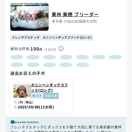
栗林 美穂 ブリーダー
東京都 大田区田園調布本町
フレンチブルドッグ
カニンヘンダックスフンド(ロング)
100
総合評価
点
（12/12）
過去お迎えの子犬
カニンヘンダックスフ
ンド(ロング)
男の子
お迎え済
-
円（税込）
2025/09/08
(11か月)
Breeder Families
フレンチブルドッグとダックスを少数で大切に育てる東京都の栗林