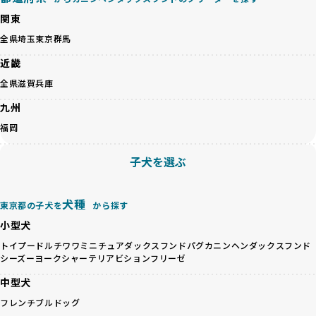
ペットショップやペットオークションは、流通過程でワンち
「BreederFamilesのワンちゃんに優しい18の評価基準」は
関東
ゃんが長時間の輸送を強いられたり、狭いケージに閉じ込め
こちら
られるなど、心身に大きな負担がかかります。このような環
全県
埼玉
東京
群馬
境は、ストレスや感染リスクを増大させるだけでなく、ワン
BreederFamiliesでは、すべてのブリーダーを書類審査、直
近畿
ちゃんの社会性や基本的なしつけにも悪影響を与える可能性
接のヒアリング、現地確認を通じて厳しく評価しています。
があります。
このプロセスにより、育成環境や健康管理だけでなく、ブリ
全県
滋賀
兵庫
優良ブリーダーは、ワンちゃんの健康と幸せを第一に考え、
ーダー自身の理念や姿勢までも丁寧に確認しています。
九州
ペットショップやオークションを介さずに直接飼い主に渡す
さらに、こうした評価結果は透明性を持って公開されている
ことを大切にしています。また、彼らはお迎え先を自身で確
ため、どのブリーダーを選んでも安心して子犬をお迎えいた
福岡
認し、ワンちゃんが安心して暮らせる環境を整えるために直
だけます。
接の引き渡しを基本とします。
徹底した透明性こそが、BreederFamiliesの大きな特徴で
子犬を選ぶ
一方で、営利優先ブリーダーは、広範囲に販売するためにペ
す。
ットショップやオークションを活用し、子犬の心身への影響
を軽視しがちです。
BreederFamiliesは、ペット業界が抱える命の大量生産・大
犬種
東京都の子犬を
から探す
「ペットショップ等を使わない」の詳細はこちら
量販売、負担の大きい流通構造、劣悪な飼育環境といった課
小型犬
題に真摯に向き合っています。優良ブリーダーとの直接取引
近年、「小さくて可愛い」「珍しい毛色」という見た目の特
を促進することで、無駄な命の消費を減らし、命を大切にす
トイプードル
チワワ
ミニチュアダックスフンド
パグ
カニンヘンダックスフンド
徴が人気を集め、高値で取引されることが多くなっていま
シーズー
ヨークシャーテリア
ビションフリーゼ
る社会の実現を目指しています。
す。しかし、こうした特徴には健康リスクが伴う場合が少な
さらに、売上の一部を保護団体や保護団体を支援する公益法
中型犬
くありません。極小サイズは骨や心臓に負担がかかりやす
人へ寄付しています。多くのペット販売業者が、動物福祉へ
く、レアカラーには遺伝疾患のリスクが高まることがありま
フレンチブルドッグ
の取り組みが不十分であることを理由に寄付を断られる中、
す。