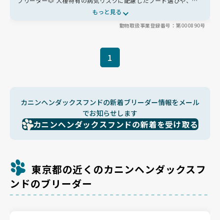
ブリーダー🐶 犬種特有の病気リスクに配慮したフード選びや、無
理のない繁殖を大切にしています。お迎え後もLINEで気軽に相談
もっと見る
でき、里帰りもできる心強い存在です✨
動物取扱事業登録番号：第000890号
1
カニンヘンダックスフンドの新着ブリーダー情報をメール
でお知らせします
カニンヘンダックスフンドの新着を受け取る
東京都の近くのカニンヘンダックスフ
ンドのブリーダー