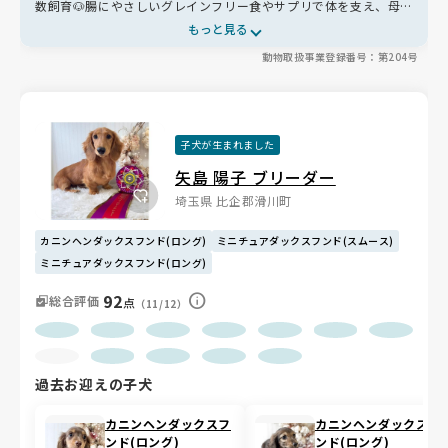
数飼育🐶腸にやさしいグレインフリー食やサプリで体を支え、母犬
の出産回数も控えめに✨子犬は兄弟犬や成犬と遊び、人や生活音に
もっと見る
も慣れるため、ご家庭に馴染みやすいのが魅力です🏡
動物取扱事業登録番号：第204号
子犬が生まれました
矢島 陽子 ブリーダー
埼玉県 比企郡滑川町
カニンヘンダックスフンド(ロング)
ミニチュアダックスフンド(スムース)
ミニチュアダックスフンド(ロング)
92
総合評価
点
（11/12）
過去お迎えの子犬
カニンヘンダックスフ
カニンヘンダックスフ
ンド(ロング)
ンド(ロング)