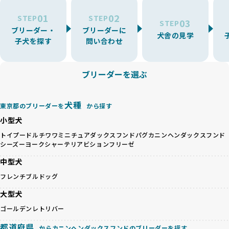
ーでは、ワンちゃんが適切なケアを受けられず、健康を損ね
を厳選しています。
01
02
たりストレスを抱えたりするリスクが高まります。
STEP
STEP
03
STEP
「少数の犬種に集中」の詳細はこちら
ブリーダー・
ブリーダーに
BreederFamiliesでは、アニマルウェルフェアを最優先に考
犬舎の見学
子犬を探す
問い合わせ
えた6つの絶対基準と12の総合基準を設定しています。これに
近年、ミックス犬はユニークな見た目や性格で人気がありま
より、ワンちゃんが心身ともに健やかに過ごせる環境で育つ
すが、無計画な交配には健康リスクが伴います。異なる犬種
ことを徹底しています。
の特徴を持つことで予測しにくい健康問題が発生する可能性
ブリーダーを選ぶ
BreederFamiliesでは、以下の6項目を必須条件とし、これら
が高く、診断や治療も複雑化する場合があります。また、ミ
を満たすブリーダーのみを選定しています：
ックス犬は成長後の性格や体格が予測しづらく、飼い主が期
これらの基準により、ワンちゃんの健全な成長と動物福祉に
待する理想と現実が大きく異なることも少なくありません。
犬種
基づいた責任あるブリーディングを確保しています。
東京都のブリーダーを
から探す
優良ブリーダーは、犬種ごとの遺伝的特徴を守り、安定した
さらに、健康管理、社会性の育成、遺伝子検査、食事や運動
小型犬
健康と性格を次世代に引き継ぐために、ミックス犬の繁殖を
の質など、ワンちゃんの心身に配慮した飼育環境が整ってい
避けます。無計画な交配がもたらすリスクを理解し、飼い主
トイプードル
チワワ
ミニチュアダックスフンド
パグ
カニンヘンダックスフンド
るかを評価する12項目の総合基準を設けています。これによ
シーズー
ヨークシャーテリア
ビションフリーゼ
への十分な説明とアフターフォローを確保できる範囲での繁
り、より高い基準をクリアしたブリーダーだけを厳選してい
殖を徹底しているのです。
ます。
中型犬
一方、営利優先ブリーダーは流行や需要に応じて安易にミッ
その結果、合格率10%未満という厳しい基準をクリアした優
フレンチブルドッグ
クス犬を繁殖し、健康管理や飼い主への配慮が不十分なこと
良ブリーダーのみが登録されています。
が多く見受けられます。場合によっては、チワワ×ハスキー
BreederFamiliesでは、法令に準拠するだけでなく、ワンち
大型犬
等体格の異なるリスクの高い交配を行うこともあります。
ゃんを家族のように愛するという理念を共有するブリーダー
ゴールデンレトリバー
「ミックス犬を繁殖しない」の詳細はこちら
のみを厳選しています。これにより、ユーザーの皆さんに安
心して選べる選択肢を提供しています。
都道府県
からカニンヘンダックスフンドのブリーダーを探す