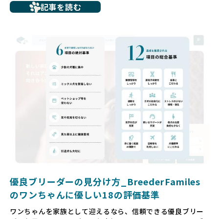
記事を読む
ち、健康面や社会性に問題を抱えていたり、またブリーダー
サイトで子犬だけを可愛く掲載されているものの、裏側では
親犬が乱繁殖によって体力を削られ、苦しい環境で過ごして
いるというケースもあります。こうした問題は、消費者にと
っても大きな負担であり、ワンちゃん自身にとっても非常に
望ましくない環境です。
だからこそ、私たちは正しい情報と安心して選べる場所を提
供すべきだと考えています。BreederFamiliesでは、ワンち
ゃんを家族のように愛する「優良ブリーダー」のみを独自の
厳しい基準で厳選し、その評価基準や評価結果をオープンに
しています。これにより、消費者の皆様が安心して子犬やブ
リーダーを選べる環境を整えています。
そして、消費者の皆様が正しい情報をもとに優良ブリーダー
を求めることで、ワンちゃんを家族のように愛する優良ブリ
ーダーが増え、営利優先の「悪徳ブリーダー」が自然と淘汰
される社会を目指しています。目の前の子犬だけでなく、親
犬や引退犬も大切にされる環境を作り上げ、すべてのワンち
優良ブリーダーの見分け方_BreederFamiles
ゃんに優しい世界を築いていきたいと考えています。
のワンちゃんに優しい18の評価基準
ペットショップでの生体販売では、ワンちゃんが健やかに成
ワンちゃんを家族として迎えるなら、信頼できる優良ブリー
長するための環境が十分に整っていない場合が多く、販売ま