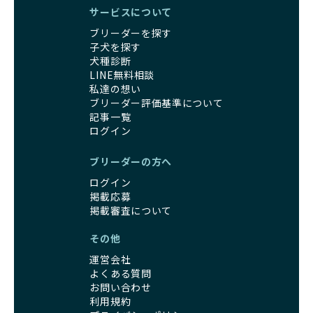
一方、営利優先ブリーダーは引退犬を「コスト」として考
サービスについて
家庭に迎えたその日から、すでに社会性の基盤ができている
え、早く手放すことを考えます。場合によっては、悪徳保護
ため、新しい環境にもスムーズに適応できます。
ブリーダーを探す
団体に引き渡されることもあり、ワンちゃんの生活が不安定
これにより、飼い主さんにとっても安心してスタートできる
子犬を探す
になる可能性が高まります。
でしょう。
犬種診断
引退犬に対する扱いがどうなっているかも、優良ブリーダー
BreederFamiliesのブリーダーは、犬種に関する豊富な知識
LINE無料相談
を見分けるポイントとなります。
と経験を持っています。そのため、子犬を迎えた後の健康管
私達の想い
「引退犬も大切に」の詳細はこちら
理やしつけ、生活スタイルに合わせた育て方について、丁寧
ブリーダー評価基準について
なアドバイスを受けられます。「この犬種ならではの特徴
記事一覧
社会化とは、ワンちゃんが人間や他の犬、日常の環境にスム
は？」「食事はどうしたらいい？」など、疑問や悩みがあれ
ログイン
ーズに適応できるようにするプロセスです。ワンちゃんの社
ば、専門的な視点から解決のヒントをもらえるのも安心でき
会化は、生後3週間から12週間頃の「社会化期」と呼ばれる
るポイントです。
ブリーダーの方へ
時期が特に重要です。この期間は、ブリーダーが飼育してい
BreederFamiliesでは、すべてのブリーダーが厳しい基準を
ログイン
る時期と重なるため、ワンちゃんが人や他の犬、家庭環境に
クリアした方々だけです。運営チームがブリーダーに直接ヒ
掲載応募
対して適応力を高めるための基礎を築く貴重な機会となりま
アリングを行い、現地確認を経て透明性の高い情報を公開し
掲載審査について
す。
ています。
優良ブリーダーは、母犬との愛情ある触れ合いや、兄弟犬や
これにより、ユーザーは見た目だけでなく、育成環境や健康
その他
他の犬との遊び、人や日常的な家庭環境への慣れを促すこと
管理体制、社会性の取り組みといった客観的なデータを基に
で社会化を進めています。これにより、新しい家族に迎えら
運営会社
安心して子犬を選ぶことができます。
れた後もストレスなく過ごせるようサポートします。
よくある質問
子犬のお迎えまでのやりとりに不安を感じる方も多いかもし
お問い合わせ
営利優先ブリーダーは、母犬から早期に分離し、ケージ内で
れませんが、BreederFamiliesならその心配は無用です。
利用規約
の生活が中心となるため、ワンちゃんが他の犬や人と触れ合
運営チームがブリーダーとのやりとりを全面的にサポートし