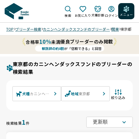
メニュー
犬種診断
検索
お気に入り
ログイン
TOP
ブリーダー検索
カニンヘンダックスフンドのブリーダー
関東
東京都
10%
優良ブリーダーのみ掲載
合格率
未満
獣医師の約8割
が「信頼できる」と回答
東京都のカニンヘンダックスフンドのブリーダーの
検索結果
犬種
カニンヘンダックスフンド カニンヘンダックスフンド(ロング)
地域
東京都
絞り込み
1
検索結果
件