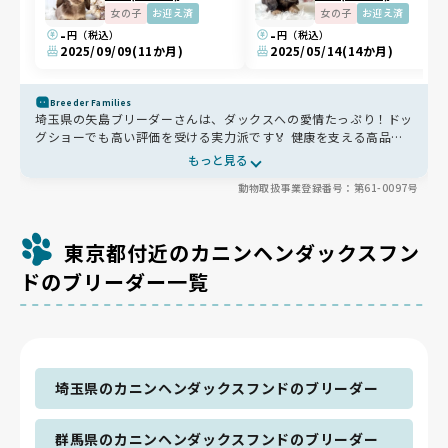
女の子
お迎え済
女の子
お迎え済
-
-
円（税込）
円（税込）
2025/09/09
(11か月)
2025/05/14
(14か月)
Breeder Families
埼玉県の矢島ブリーダーさんは、ダックスへの愛情たっぷり！ドッ
グショーでも高い評価を受ける実力派です🏅 健康を支える高品質
な食事に、レバーやお肉のトッピングを加えて筋肉の発達もサポー
もっと見る
ト。子犬たちは兄弟犬と遊びながら自然と社会性を育み、トイレや
動物取扱事業登録番号：第61-0097号
基本のしつけも少しずつ身につけています😊
東京都付近のカニンヘンダックスフン
ドのブリーダー一覧
埼玉県のカニンヘンダックスフンドのブリーダー
群馬県のカニンヘンダックスフンドのブリーダー