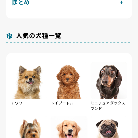
現在東京都で掲載中のカニンヘンダックスフンドのブリ
まとめ
つため、東京都の住宅事情では滑り止めや段差対策が前
体格の割によく響きます。社会化期に多くの経験を積ま
膜萎縮症が代表的な遺伝性・健康課題です。東京都の犬
ーダーは1件です。Breeder Familiesでは「6つの絶対
提になります。小柄なので運動は室内と短い散歩で足
せ、子犬期からの一貫したしつけと警戒トリガーを減ら
猫等販売業登録件数は1,032件（令和5年4月1日現在）
小柄で腰に配慮が要るカニンヘンダックスフンドと床対
基準」と「12の総合基準」を設け、合格率10%未満の
り、代々木公園や駒沢オリンピック公園の平坦なドッグ
す動線設計で管理していけます。
ですが、数の多寡より飼育管理の質を見極めることが重
策しやすい東京都は、環境を整えれば相性の良い組み合
審査を通過したブリーダーだけを掲載しています。掲載
ランも活用しやすい環境です。多摩地域は夏に40℃近
要です。親犬の眼科検査記録を開示し、サイズの小ささ
わせです。
数が多くないのは、それだけ厳選しているためです。
い猛暑が出るため、体高の低いカニンヘンダックスフン
に見合った骨格・体重管理を行うか、母犬に負担をかけ
ドは路面の照り返しへの配慮も東京都内で必要になりま
人気の犬種一覧
ない出産間隔で繁殖しているかまで説明できるブリーダ
す。
ーかを確認しましょう。
チワワ
トイプードル
ミニチュアダックス
フンド