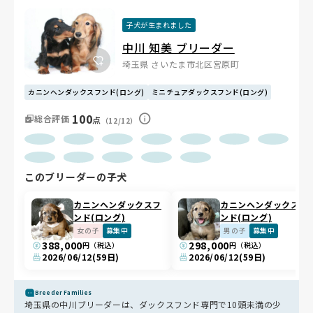
子犬が生まれました
中川 知美 ブリーダー
埼玉県 さいたま市北区宮原町
カニンヘンダックスフンド(ロング)
ミニチュアダックスフンド(ロング)
100
総合評価
点
（12/12）
このブリーダーの子犬
カニンヘンダックスフ
カニンヘンダックスフ
ンド(ロング)
ンド(ロング)
女の子
募集中
男の子
募集中
388,000
298,000
円（税込）
円（税込）
2026/06/12
(59日)
2026/06/12
(59日)
Breeder Families
埼玉県の中川ブリーダーは、ダックスフンド専門で10頭未満の少