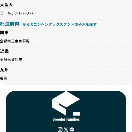
BreederFamiliesはその姿勢が評価され、寄付が実現してい
大型犬
営利優先ブリーダーは、このような流行や需要に応じて無理
ます。この活動により、保護が必要なワンちゃんの救済や保
な繁殖を行いがちです。小柄な母犬を繁殖に多用して体に負
ゴールデンレトリバー
護活動の支援にも貢献しています。
担をかけたり、子犬を小さく見せるために食事を減らすな
BreederFamiliesのこうした取り組みは、目の前の子犬だけ
都道府県
ど、健康を犠牲にした管理がされることもあります。このよ
からカニンヘンダックスフンドの子犬を探す
でなく、すべてのワンちゃんに優しい未来を創るための大き
うな方法では、ワンちゃんの免疫力や体力が低下し、飼い主
な一歩です。ユーザーの皆さんがBreederFamiliesを通じて
関東
にとっても将来的な医療費やケアの負担が増える恐れがあり
子犬をお迎えすることで、こうした社会貢献活動を間接的に
全県
埼玉
東京
群馬
ます。
支えることができます。
優良ブリーダーは、こうした流行に流されず、ワンちゃんの
近畿
健康を最優先に考えています。特に小さいワンちゃんやレア
BreederFamiliesに登録されているブリーダーは、子犬が心
全県
滋賀
兵庫
カラーの子犬を販売する場合は、健康リスクを十分に理解
身ともに健康に育つための環境づくりに全力を注いでいま
し、飼い主にそのリスクについて丁寧に説明しています。食
す。
九州
事管理もしっかり行い、成長に必要な栄養を確保するなど、
遺伝的なリスクを最小限に抑えた繁殖計画、栄養バランスが
福岡
ワンちゃんの健康を第一にした繁殖を心がけています。
考えられた食事、子犬がのびのびと動ける適度な運動環境、
「見た目以上に健康重視」の詳細はこちら
さらに獣医師と連携した健康管理まで徹底しています。
その結果、BreederFamiliesを通じてお迎えする子犬は、元
引退犬とは、繁殖期を終えたワンちゃんたちのことを指しま
気で健康なスタートを切れることが大きな魅力です。
す。
子犬の社会性は、家庭でのしつけをスムーズにする重要なポ
優良ブリーダーは、引退犬も家族の一員として、彼らの幸せ
イントです。BreederFamiliesのブリーダーは、母犬や兄弟
を願っています。よって、引退後も自宅で飼育を続けるか、
犬、人との触れ合いの時間をしっかり確保し、子犬が自然に
信頼できる相手に譲渡するなど、ワンちゃんが幸せに暮らせ
コミュニケーション能力を身につけられるよう育てていま
るように配慮します。
す。