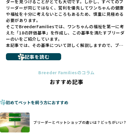
ダーを見つけることがとても大切です。しかし、すべてのブ
での間に過密な環境や長距離移動のストレスを受けることが
リーダーが同じではなく、営利を優先してワンちゃんの健康
少なくありません。このような環境は、健康リスクや社会性
や福祉を十分に考えないところもあるため、慎重に見極める
の問題につながりやすく、ワンちゃんにとっても望ましいと
必要があります。
は言えません。
そこでBreederFamiliesでは、ワンちゃんの福祉を第一に考
こうした背景から、BreederFamiliesはペットショップを介
えた「18の評価基準」を作成し、この基準を満たすブリーダ
さない直接販売を採用するとともに、ペットオークションや
ーのいをご紹介しています。
ペットショップを利用するブリーダーの掲載も行ってしませ
本記事では、その基準について詳しく解説しますので、ブリ
ん。
ーダー選びの参考にしていただければ幸いです。
ペットショップを避けた方がいい理由の詳細はこちら
記事を読む
トイプードルやコーギーなどの犬種では、見た目のためだけ
多くのブリーダーサイトでは、掲載するブリーダーの審査が
に断尾（しっぽを切る）や断耳（耳を切る）が行われている
法令レベルの最低基準にとどまっていることが問題です。こ
Breeder Familiesのコラム
ことがあります。
の法令レベルの基準はブリーディング環境の最低限を定める
おすすめ記事
これは痛みを伴う処置で、ワンちゃんの身体的な負担が大き
ものに過ぎず、ワンちゃんの心身の福祉やブリーダーの責任
く、慢性的な痛みや不安感を引き起こす可能性もあります。
ある姿勢を十分に保障するものではありません。そのため、
また、しっぽや耳はワンちゃんの重要なコミュニケーション
厳格なチェックを経ていないブリーダーが掲載されることも
手段でもあるため、切断されることで他の犬や人間との意思
初めてペットを飼う方におすすめ
少なくなく、消費者にとって選択の判断が難しい現状があり
疎通が難しくなることもあります。
ます。
ヨーロッパ諸国ではこうした処置が禁止されている一方で、
さらに、書類審査のみで掲載が許可されるサイトが多く、実
日本ではいまだ行われる場合があります。
際の飼育環境やブリーダーの姿勢が見えにくい点も課題で
ブリーダーとペットショップの違いは？どっちがいい？
優良ブリーダーは動物福祉を優先し、ワンちゃんの自然な姿
す。こうしたサイトでは、ブリーダーが記載する情報が主で
を大切にするため断尾・断耳を行いません。