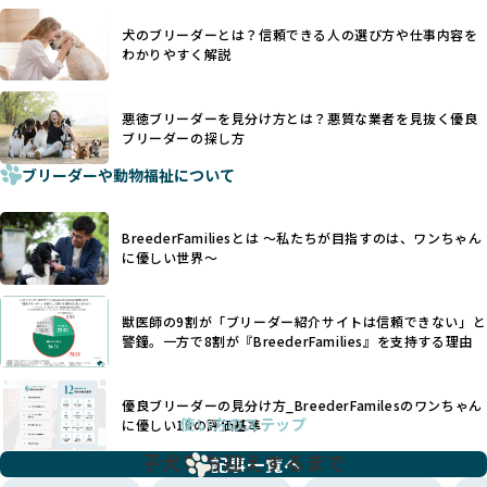
あり、実際の現場や日々のケアの状況がわからないため、営
一方、営利優先ブリーダーでは「見た目が良く売れやすい」
利優先の「悪徳ブリーダー」が含まれるリスクが高まりま
犬のブリーダーとは？信頼できる人の選び方や仕事内容を
ことを理由に断尾や断耳を行うことがあり、中には麻酔なし
す。
わかりやすく解説
で処置するケースも見受けられます。
BreederFamiliesでは、ワンちゃんを大切にする「優良ブリ
「耳やしっぽを切らない」詳細はこちら
ーダー」のみを紹介するために、法令を超えた独自の基準を
設け、ブリーダーの理念や飼育環境の厳格なチェックを行っ
悪徳ブリーダーを見分け方とは？悪質な業者を見抜く優良
犬種ごとに異なる健康リスクや育て方のポイントを理解し、
ブリーダーの探し方
ています。
適切に対応するためには、深い知識と豊富な経験が欠かせま
ブリーダーや動物福祉について
せん。現在、犬種は200種類以上あり、それぞれに特有の健康
一部の営利優先のブリーディングでは、母犬の出産負担を考
リスクや性格特性が存在します。
えずに大量繁殖が行われ、親犬が心身ともに疲弊するケース
たとえば、パグは呼吸器系のトラブルを抱えやすく、ラブラ
が見られます。さらに、コストカットのために食事を減らし
BreederFamiliesとは 〜私たちが目指すのは、ワンちゃん
ドール・レトリバーには股関節形成不全への注意が必要で
たり、栄養のない食事を与える、適切な健康管理が行われな
に優しい世界〜
す。このような犬種ごとの違いを熟知し、適切なケアを提供
いなど、ワンちゃんの健康と福祉が犠牲にされることも少な
できるかどうかは、ブリーダーの専門性に大きく関わりま
くありません。
す。
獣医師の9割が「ブリーダー紹介サイトは信頼できない」と
また、健康リスクが予測しづらいミックス犬の繁殖や、愛情
優良ブリーダーは、少数の犬種（一般的に3種以内）に絞って
警鐘。一方で8割が『BreederFamilies』を支持する理由
が行き届かない多頭飼育等も問題です。これらのブリーディ
繁殖を行い、各犬種の特徴を熟知しています。これにより、
ング手法は、ワンちゃんの福祉を無視し、利益のみを追求す
犬種ごとの健康管理や繁殖において質の高いケアを提供する
るブリーダーによるものが多く、消費者にとっても深刻な課
優良ブリーダーの見分け方_BreederFamilesのワンちゃん
ことが可能です。
題となっています。
使い方のステップ
に優しい18の評価基準
一方、営利優先ブリーダーは流行や需要に応じて扱う犬種を
BreederFamiliesでは、こうしたワンちゃんに優しくないブ
増やす傾向があり、犬種ごとに異なる健康問題や適切な育成
子犬をお迎えするまで
リーディングをなくすため、すべてのワンちゃんを家族のよ
記事一覧へ
環境を十分に考慮しない場合があります。こうしたブリーダ
うに大切に飼育・繁殖を行っている「優良ブリーダー」のみ