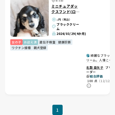
東京都
ミニチュアダッ
クスフンド(ロン
グ)
-
円（税込）
ブラッククリー
ム
2026/03/29
(4か月)
女の子
お迎え済
遺伝子検査
健康診断
ワクチン接種
親犬登録
綺麗なブラック
リーム。人懐こく
えん坊な女の子💕
名取 亜矢子
ブリ
ーダー
総合評価
100
点
（12/12）
1