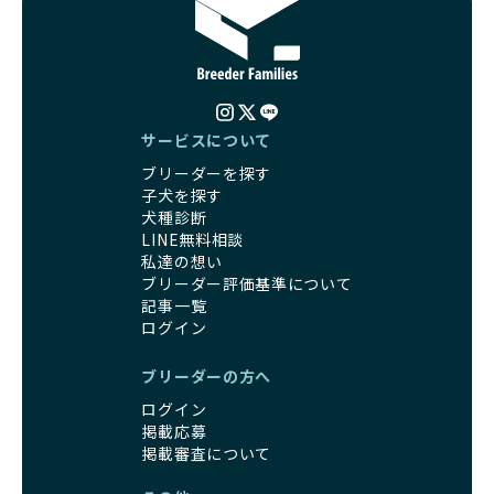
子犬のお迎えまでのやりとりに不安を感じる方も多いかもし
営利優先ブリーダーは、母犬から早期に分離し、ケージ内で
れませんが、BreederFamiliesならその心配は無用です。
の生活が中心となるため、ワンちゃんが他の犬や人と触れ合
運営チームがブリーダーとのやりとりを全面的にサポートし
う機会が少なく、社会性が十分に育たないことがあります。
ます。不明点やトラブルが発生した場合も迅速に対応するた
こうしたワンちゃんは、家庭環境に適応しづらくなるリスク
め、安心してお迎え準備を進められます。
が高まります。
さらに、LINEでの無料相談も提供しており、気軽に質問でき
「社会化にこだわる」の詳細はこちら
サービスについて
るのもBreederFamiliesならではの魅力です。
ブリーダーを探す
出産は母犬にとって大きな負担がかかる命がけの行為であ
BreederFamiliesは、厳しい基準と徹底した審査プロセスを
子犬を探す
り、その健康状態が子犬にも影響を与えます。出産時に母犬
通じて「ワンちゃんに優しい世界を創る」ことを目指してい
犬種診断
が健康であることは、母犬自身の負担を軽減するだけでな
ます。単なる仲介サービスを超え、ワンちゃんの健康と幸
LINE無料相談
く、生まれてくる子犬の健康や成長にも大きく影響します。
福、飼い主様の安心を第一に考えるプラットフォームとし
私達の想い
よって、母犬の健康を配慮した出産管理が非常に重要です。
て、ワンちゃんを家族のように愛する優良ブリーダーのみを
ブリーダー評価基準について
優良ブリーダーは、母犬の健康状態に細心の注意を払い、獣
厳選し紹介しています。
記事一覧
医師と相談しながら出産のタイミングや間隔を適切に決定し
この取り組みにより、BreederFamiliesでは、飼い主様がワ
ログイン
ます。法令を基本としつつも、母犬の体調を第一に考え、初
ンちゃんを安心して迎え入れられる出会いを提供していま
回の出産時期や出産間隔を慎重に管理し、生涯での出産回数
す。また、私たちが育成環境やブリーダーの姿勢を直接確認
ブリーダーの方へ
も制限しています。
することで、飼い主様はリアルな情報をもとに自信を持って
ログイン
また、出産後には母犬が体調をしっかりと回復できるよう十
選ぶことができます。
掲載応募
分なケアを行い、休養期間を確保することで母犬への負担を
さらに、BreederFamiliesを通じてワンちゃんを迎えること
掲載審査について
最小限に抑えています。
は、優良ブリーダーが増え、営利優先の「悪徳ブリーダー」
一方で、営利優先ブリーダーは利益を重視するあまり、母犬
が淘汰される社会の実現にも繋がります。飼い主様が優良ブ