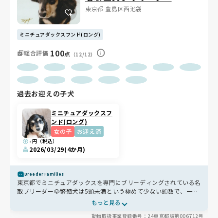
東京都 豊島区西池袋
ミニチュアダックスフンド(ロング)
100
総合評価
点
（12/12）
過去お迎えの子犬
ミニチュアダックスフ
ンド(ロング)
女の子
お迎え済
-
円（税込）
2026/03/29
(4か月)
Breeder Families
東京都でミニチュアダックスを専門にブリーディングされている名
取ブリーダー🐶繁殖犬は5頭未満という極めて少ない頭数で、一頭
一頭に丁寧に向き合われています。最初のヒートは必ず見送り、そ
もっと見る
の後もその後も間隔をあけて1年に1回ほどのペースで繁殖を行
動物取扱事業登録番号：24東京都販第006712号
い、4歳での引退を目安にするなど、母犬への配慮もしっかり行き