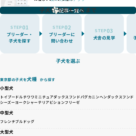
一方、営利優先ブリーダーは流行や需要に応じて扱う犬種を
BreederFamiliesでは、こうしたワンちゃんに優しくないブ
増やす傾向があり、犬種ごとに異なる健康問題や適切な育成
子犬をお迎えするまで
リーディングをなくすため、すべてのワンちゃんを家族のよ
記事一覧へ
環境を十分に考慮しない場合があります。こうしたブリーダ
うに大切に飼育・繁殖を行っている「優良ブリーダー」のみ
ーでは、ワンちゃんが適切なケアを受けられず、健康を損ね
を厳選しています。
01
02
たりストレスを抱えたりするリスクが高まります。
STEP
STEP
03
STEP
「少数の犬種に集中」の詳細はこちら
ブリーダー・
ブリーダーに
BreederFamiliesでは、アニマルウェルフェアを最優先に考
犬舎の見学
子犬を探す
問い合わせ
えた6つの絶対基準と12の総合基準を設定しています。これに
近年、ミックス犬はユニークな見た目や性格で人気がありま
より、ワンちゃんが心身ともに健やかに過ごせる環境で育つ
すが、無計画な交配には健康リスクが伴います。異なる犬種
ことを徹底しています。
の特徴を持つことで予測しにくい健康問題が発生する可能性
子犬を選ぶ
BreederFamiliesでは、以下の6項目を必須条件とし、これら
が高く、診断や治療も複雑化する場合があります。また、ミ
を満たすブリーダーのみを選定しています：
ックス犬は成長後の性格や体格が予測しづらく、飼い主が期
これらの基準により、ワンちゃんの健全な成長と動物福祉に
待する理想と現実が大きく異なることも少なくありません。
犬種
基づいた責任あるブリーディングを確保しています。
東京都の子犬を
から探す
優良ブリーダーは、犬種ごとの遺伝的特徴を守り、安定した
さらに、健康管理、社会性の育成、遺伝子検査、食事や運動
小型犬
健康と性格を次世代に引き継ぐために、ミックス犬の繁殖を
の質など、ワンちゃんの心身に配慮した飼育環境が整ってい
避けます。無計画な交配がもたらすリスクを理解し、飼い主
トイプードル
チワワ
ミニチュアダックスフンド
パグ
カニンヘンダックスフンド
るかを評価する12項目の総合基準を設けています。これによ
シーズー
ヨークシャーテリア
ビションフリーゼ
への十分な説明とアフターフォローを確保できる範囲での繁
り、より高い基準をクリアしたブリーダーだけを厳選してい
殖を徹底しているのです。
ます。
中型犬
一方、営利優先ブリーダーは流行や需要に応じて安易にミッ
その結果、合格率10%未満という厳しい基準をクリアした優
フレンチブルドッグ
クス犬を繁殖し、健康管理や飼い主への配慮が不十分なこと
良ブリーダーのみが登録されています。
が多く見受けられます。場合によっては、チワワ×ハスキー
BreederFamiliesでは、法令に準拠するだけでなく、ワンち
大型犬
等体格の異なるリスクの高い交配を行うこともあります。