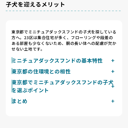
子犬を迎えるメリット
東京都でミニチュアダックスフンドの子犬を探している
方へ。23区は集合住宅が多く、フローリングや段差の
ある部屋も少なくないため、胴の長い体への配慮が欠か
せない土地です。
ミニチュアダックスフンドの基本特性
ミニチュアダックスフンドは成犬で体重4〜5kg・体高
東京都の住環境との相性
13〜15cm前後の小型犬です。胴が長く脚が短い体型で
東京都は夏にヒートアイランドの影響で都心の暑さが厳
東京都でミニチュアダックスフンドの子犬
足腰への負担が大きいため、迎えた後は1日2回20〜30
しくなり、多摩地域では40℃に迫る猛暑日も見られま
分の散歩を、階段やソファからの飛び降りを避けながら
を選ぶポイント
す。冬は乾いた北風が吹き、晴天が続く日が多くなりま
続けると落ち着いて暮らせます。被毛はスムース・ロン
す。胴の長いミニチュアダックスフンドはソファや階段
グ・ワイヤーの3タイプで抜け毛の量には差があります
まとめ
東京都で掲載中のミニチュアダックスフンドのブリーダ
の上り下りが背骨への負担になりやすいため、室内では
が、いずれもこまめなブラッシングが前提です。猟犬気
ー
段差を減らしスロープを使うなどの工夫が安心につなが
質で吠えやすい面もあり、子犬期からの接し方が暮らし
東京都のミニチュアダックスフンドの子犬探しは、胴長
現在1件です。Breeder Familiesでは「6つの絶対基
ります。集合住宅が多い東京都はフローリングの部屋も
やすさにつながります。
を誇張せず、健康と自然な姿を大切にするブリーダーが
準」と「12の総合基準」を設け、合格率10%未満の審
多く、滑り止めマットを敷くなどの対策も有効です。
掲載されているBreeder Familiesから始めましょう。
査を通過したブリーダーだけを掲載しています。東京都
代々木公園や駒沢オリンピック公園には平坦なドッグラ