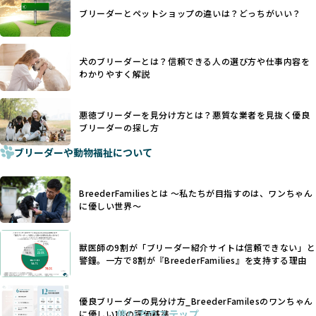
日本ではいまだ行われる場合があります。
際の飼育環境やブリーダーの姿勢が見えにくい点も課題で
ブリーダーとペットショップの違いは？どっちがいい？
優良ブリーダーは動物福祉を優先し、ワンちゃんの自然な姿
す。こうしたサイトでは、ブリーダーが記載する情報が主で
を大切にするため断尾・断耳を行いません。
あり、実際の現場や日々のケアの状況がわからないため、営
一方、営利優先ブリーダーでは「見た目が良く売れやすい」
利優先の「悪徳ブリーダー」が含まれるリスクが高まりま
犬のブリーダーとは？信頼できる人の選び方や仕事内容を
ことを理由に断尾や断耳を行うことがあり、中には麻酔なし
す。
わかりやすく解説
で処置するケースも見受けられます。
BreederFamiliesでは、ワンちゃんを大切にする「優良ブリ
「耳やしっぽを切らない」詳細はこちら
ーダー」のみを紹介するために、法令を超えた独自の基準を
設け、ブリーダーの理念や飼育環境の厳格なチェックを行っ
悪徳ブリーダーを見分け方とは？悪質な業者を見抜く優良
犬種ごとに異なる健康リスクや育て方のポイントを理解し、
ブリーダーの探し方
ています。
適切に対応するためには、深い知識と豊富な経験が欠かせま
ブリーダーや動物福祉について
せん。現在、犬種は200種類以上あり、それぞれに特有の健康
一部の営利優先のブリーディングでは、母犬の出産負担を考
リスクや性格特性が存在します。
えずに大量繁殖が行われ、親犬が心身ともに疲弊するケース
たとえば、パグは呼吸器系のトラブルを抱えやすく、ラブラ
が見られます。さらに、コストカットのために食事を減らし
BreederFamiliesとは 〜私たちが目指すのは、ワンちゃん
ドール・レトリバーには股関節形成不全への注意が必要で
たり、栄養のない食事を与える、適切な健康管理が行われな
に優しい世界〜
す。このような犬種ごとの違いを熟知し、適切なケアを提供
いなど、ワンちゃんの健康と福祉が犠牲にされることも少な
できるかどうかは、ブリーダーの専門性に大きく関わりま
くありません。
す。
獣医師の9割が「ブリーダー紹介サイトは信頼できない」と
また、健康リスクが予測しづらいミックス犬の繁殖や、愛情
優良ブリーダーは、少数の犬種（一般的に3種以内）に絞って
警鐘。一方で8割が『BreederFamilies』を支持する理由
が行き届かない多頭飼育等も問題です。これらのブリーディ
繁殖を行い、各犬種の特徴を熟知しています。これにより、
ング手法は、ワンちゃんの福祉を無視し、利益のみを追求す
犬種ごとの健康管理や繁殖において質の高いケアを提供する
るブリーダーによるものが多く、消費者にとっても深刻な課
優良ブリーダーの見分け方_BreederFamilesのワンちゃん
ことが可能です。
題となっています。
使い方のステップ
に優しい18の評価基準