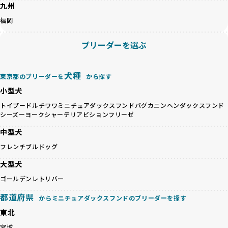
九州
くありません。極小サイズは骨や心臓に負担がかかりやす
人へ寄付しています。多くのペット販売業者が、動物福祉へ
く、レアカラーには遺伝疾患のリスクが高まることがありま
の取り組みが不十分であることを理由に寄付を断られる中、
福岡
す。
BreederFamiliesはその姿勢が評価され、寄付が実現してい
営利優先ブリーダーは、このような流行や需要に応じて無理
ます。この活動により、保護が必要なワンちゃんの救済や保
ブリーダーを選ぶ
な繁殖を行いがちです。小柄な母犬を繁殖に多用して体に負
護活動の支援にも貢献しています。
担をかけたり、子犬を小さく見せるために食事を減らすな
BreederFamiliesのこうした取り組みは、目の前の子犬だけ
ど、健康を犠牲にした管理がされることもあります。このよ
でなく、すべてのワンちゃんに優しい未来を創るための大き
犬種
東京都のブリーダーを
から探す
うな方法では、ワンちゃんの免疫力や体力が低下し、飼い主
な一歩です。ユーザーの皆さんがBreederFamiliesを通じて
小型犬
にとっても将来的な医療費やケアの負担が増える恐れがあり
子犬をお迎えすることで、こうした社会貢献活動を間接的に
ます。
支えることができます。
トイプードル
チワワ
ミニチュアダックスフンド
パグ
カニンヘンダックスフンド
優良ブリーダーは、こうした流行に流されず、ワンちゃんの
シーズー
ヨークシャーテリア
ビションフリーゼ
健康を最優先に考えています。特に小さいワンちゃんやレア
BreederFamiliesに登録されているブリーダーは、子犬が心
中型犬
カラーの子犬を販売する場合は、健康リスクを十分に理解
身ともに健康に育つための環境づくりに全力を注いでいま
し、飼い主にそのリスクについて丁寧に説明しています。食
フレンチブルドッグ
す。
事管理もしっかり行い、成長に必要な栄養を確保するなど、
遺伝的なリスクを最小限に抑えた繁殖計画、栄養バランスが
大型犬
ワンちゃんの健康を第一にした繁殖を心がけています。
考えられた食事、子犬がのびのびと動ける適度な運動環境、
「見た目以上に健康重視」の詳細はこちら
ゴールデンレトリバー
さらに獣医師と連携した健康管理まで徹底しています。
その結果、BreederFamiliesを通じてお迎えする子犬は、元
都道府県
引退犬とは、繁殖期を終えたワンちゃんたちのことを指しま
からミニチュアダックスフンドのブリーダーを探す
気で健康なスタートを切れることが大きな魅力です。
す。
子犬の社会性は、家庭でのしつけをスムーズにする重要なポ
東北
優良ブリーダーは、引退犬も家族の一員として、彼らの幸せ
イントです。BreederFamiliesのブリーダーは、母犬や兄弟
宮城