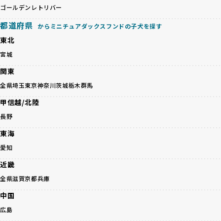
ゃんを家族のように愛するという理念を共有するブリーダー
ゴールデンレトリバー
「ミックス犬を繁殖しない」の詳細はこちら
のみを厳選しています。これにより、ユーザーの皆さんに安
心して選べる選択肢を提供しています。
都道府県
からミニチュアダックスフンドの子犬を探す
ペットショップやペットオークションは、流通過程でワンち
「BreederFamilesのワンちゃんに優しい18の評価基準」は
東北
ゃんが長時間の輸送を強いられたり、狭いケージに閉じ込め
こちら
られるなど、心身に大きな負担がかかります。このような環
宮城
境は、ストレスや感染リスクを増大させるだけでなく、ワン
BreederFamiliesでは、すべてのブリーダーを書類審査、直
関東
ちゃんの社会性や基本的なしつけにも悪影響を与える可能性
接のヒアリング、現地確認を通じて厳しく評価しています。
があります。
このプロセスにより、育成環境や健康管理だけでなく、ブリ
全県
埼玉
東京
神奈川
茨城
栃木
群馬
優良ブリーダーは、ワンちゃんの健康と幸せを第一に考え、
ーダー自身の理念や姿勢までも丁寧に確認しています。
甲信越/北陸
ペットショップやオークションを介さずに直接飼い主に渡す
さらに、こうした評価結果は透明性を持って公開されている
ことを大切にしています。また、彼らはお迎え先を自身で確
ため、どのブリーダーを選んでも安心して子犬をお迎えいた
長野
認し、ワンちゃんが安心して暮らせる環境を整えるために直
だけます。
東海
接の引き渡しを基本とします。
徹底した透明性こそが、BreederFamiliesの大きな特徴で
一方で、営利優先ブリーダーは、広範囲に販売するためにペ
す。
愛知
ットショップやオークションを活用し、子犬の心身への影響
近畿
を軽視しがちです。
BreederFamiliesは、ペット業界が抱える命の大量生産・大
「ペットショップ等を使わない」の詳細はこちら
量販売、負担の大きい流通構造、劣悪な飼育環境といった課
全県
滋賀
京都
兵庫
題に真摯に向き合っています。優良ブリーダーとの直接取引
中国
近年、「小さくて可愛い」「珍しい毛色」という見た目の特
を促進することで、無駄な命の消費を減らし、命を大切にす
徴が人気を集め、高値で取引されることが多くなっていま
る社会の実現を目指しています。
広島
す。しかし、こうした特徴には健康リスクが伴う場合が少な
さらに、売上の一部を保護団体や保護団体を支援する公益法