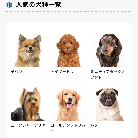
人気の犬種一覧
の掲載数が多くないのは、親犬の飼育環境や出産頻度ま
ンがあり、無理な跳躍をせずに体を動かせる場所として
で確認したうえで厳選しているためです。東京都内には
活用しやすい環境です。
犬猫等販売業の登録が1,032件（令和5年4月1日現在）
ありますが、そのなかで基準を満たして掲載しているの
はこの件数にとどまります。
チワワ
トイプードル
ミニチュアダックス
フンド
ヨークシャーテリア
ゴールデンレトリバ
パグ
ー