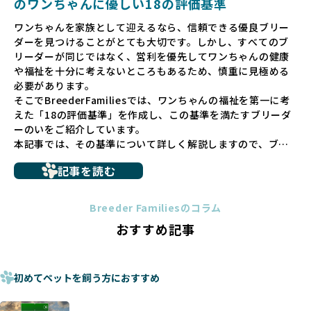
のワンちゃんに優しい18の評価基準
ペットショップでの生体販売では、ワンちゃんが健やかに成
ワンちゃんを家族として迎えるなら、信頼できる優良ブリー
長するための環境が十分に整っていない場合が多く、販売ま
ダーを見つけることがとても大切です。しかし、すべてのブ
での間に過密な環境や長距離移動のストレスを受けることが
リーダーが同じではなく、営利を優先してワンちゃんの健康
少なくありません。このような環境は、健康リスクや社会性
や福祉を十分に考えないところもあるため、慎重に見極める
の問題につながりやすく、ワンちゃんにとっても望ましいと
必要があります。
は言えません。
そこでBreederFamiliesでは、ワンちゃんの福祉を第一に考
こうした背景から、BreederFamiliesはペットショップを介
えた「18の評価基準」を作成し、この基準を満たすブリーダ
さない直接販売を採用するとともに、ペットオークションや
ーのいをご紹介しています。
ペットショップを利用するブリーダーの掲載も行ってしませ
本記事では、その基準について詳しく解説しますので、ブリ
ん。
ーダー選びの参考にしていただければ幸いです。
ペットショップを避けた方がいい理由の詳細はこちら
記事を読む
トイプードルやコーギーなどの犬種では、見た目のためだけ
多くのブリーダーサイトでは、掲載するブリーダーの審査が
に断尾（しっぽを切る）や断耳（耳を切る）が行われている
法令レベルの最低基準にとどまっていることが問題です。こ
Breeder Familiesのコラム
ことがあります。
の法令レベルの基準はブリーディング環境の最低限を定める
おすすめ記事
これは痛みを伴う処置で、ワンちゃんの身体的な負担が大き
ものに過ぎず、ワンちゃんの心身の福祉やブリーダーの責任
く、慢性的な痛みや不安感を引き起こす可能性もあります。
ある姿勢を十分に保障するものではありません。そのため、
また、しっぽや耳はワンちゃんの重要なコミュニケーション
厳格なチェックを経ていないブリーダーが掲載されることも
手段でもあるため、切断されることで他の犬や人間との意思
初めてペットを飼う方におすすめ
少なくなく、消費者にとって選択の判断が難しい現状があり
疎通が難しくなることもあります。
ます。
ヨーロッパ諸国ではこうした処置が禁止されている一方で、
さらに、書類審査のみで掲載が許可されるサイトが多く、実