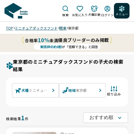
メニュー
犬種診断
検索
お気に入り
ログイン
TOP
ミニチュアダックスフンド
関東
東京都
10%
優良ブリーダーのみ掲載
合格率
未満
獣医師の約8割
が「信頼できる」と回答
東京都のミニチュアダックスフンドの子犬の検索
結果
犬種
ミニチュアダックスフンド ミニチュアダックスフンド(ロング)
地域
東京都
絞り込み
1
検索結果
件