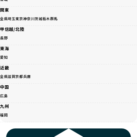
を願っています。よって、引退後も自宅で飼育を続けるか、
犬、人との触れ合いの時間をしっかり確保し、子犬が自然に
信頼できる相手に譲渡するなど、ワンちゃんが幸せに暮らせ
コミュニケーション能力を身につけられるよう育てていま
関東
るように配慮します。
す。
全県
埼玉
東京
神奈川
茨城
栃木
群馬
一方、営利優先ブリーダーは引退犬を「コスト」として考
家庭に迎えたその日から、すでに社会性の基盤ができている
え、早く手放すことを考えます。場合によっては、悪徳保護
ため、新しい環境にもスムーズに適応できます。
甲信越/北陸
団体に引き渡されることもあり、ワンちゃんの生活が不安定
これにより、飼い主さんにとっても安心してスタートできる
長野
になる可能性が高まります。
でしょう。
引退犬に対する扱いがどうなっているかも、優良ブリーダー
BreederFamiliesのブリーダーは、犬種に関する豊富な知識
東海
を見分けるポイントとなります。
と経験を持っています。そのため、子犬を迎えた後の健康管
愛知
「引退犬も大切に」の詳細はこちら
理やしつけ、生活スタイルに合わせた育て方について、丁寧
なアドバイスを受けられます。「この犬種ならではの特徴
近畿
社会化とは、ワンちゃんが人間や他の犬、日常の環境にスム
は？」「食事はどうしたらいい？」など、疑問や悩みがあれ
全県
滋賀
京都
兵庫
ーズに適応できるようにするプロセスです。ワンちゃんの社
ば、専門的な視点から解決のヒントをもらえるのも安心でき
会化は、生後3週間から12週間頃の「社会化期」と呼ばれる
るポイントです。
中国
時期が特に重要です。この期間は、ブリーダーが飼育してい
BreederFamiliesでは、すべてのブリーダーが厳しい基準を
広島
る時期と重なるため、ワンちゃんが人や他の犬、家庭環境に
クリアした方々だけです。運営チームがブリーダーに直接ヒ
対して適応力を高めるための基礎を築く貴重な機会となりま
アリングを行い、現地確認を経て透明性の高い情報を公開し
九州
す。
ています。
福岡
優良ブリーダーは、母犬との愛情ある触れ合いや、兄弟犬や
これにより、ユーザーは見た目だけでなく、育成環境や健康
他の犬との遊び、人や日常的な家庭環境への慣れを促すこと
管理体制、社会性の取り組みといった客観的なデータを基に
で社会化を進めています。これにより、新しい家族に迎えら
安心して子犬を選ぶことができます。
れた後もストレスなく過ごせるようサポートします。