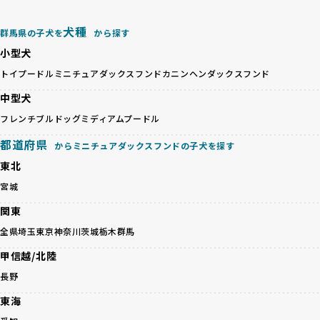
を満たすブリーダーのみを選定しています：
ックス犬は成長後の性格や体格が予測しづらく、飼い主が期
これらの基準により、ワンちゃんの健全な成長と動物福祉に
待する理想と現実が大きく異なることも少なくありません。
犬種
基づいた責任あるブリーディングを確保しています。
群馬県の子犬を
から探す
優良ブリーダーは、犬種ごとの遺伝的特徴を守り、安定した
さらに、健康管理、社会性の育成、遺伝子検査、食事や運動
小型犬
健康と性格を次世代に引き継ぐために、ミックス犬の繁殖を
の質など、ワンちゃんの心身に配慮した飼育環境が整ってい
避けます。無計画な交配がもたらすリスクを理解し、飼い主
トイプードル
ミニチュアダックスフンド
カニンヘンダックスフンド
るかを評価する12項目の総合基準を設けています。これによ
への十分な説明とアフターフォローを確保できる範囲での繁
り、より高い基準をクリアしたブリーダーだけを厳選してい
中型犬
殖を徹底しているのです。
ます。
一方、営利優先ブリーダーは流行や需要に応じて安易にミッ
フレンチブルドッグ
ミディアムプードル
その結果、合格率10%未満という厳しい基準をクリアした優
クス犬を繁殖し、健康管理や飼い主への配慮が不十分なこと
良ブリーダーのみが登録されています。
都道府県
からミニチュアダックスフンドの子犬を探す
が多く見受けられます。場合によっては、チワワ×ハスキー
BreederFamiliesでは、法令に準拠するだけでなく、ワンち
等体格の異なるリスクの高い交配を行うこともあります。
東北
ゃんを家族のように愛するという理念を共有するブリーダー
「ミックス犬を繁殖しない」の詳細はこちら
のみを厳選しています。これにより、ユーザーの皆さんに安
宮城
心して選べる選択肢を提供しています。
ペットショップやペットオークションは、流通過程でワンち
関東
「BreederFamilesのワンちゃんに優しい18の評価基準」は
ゃんが長時間の輸送を強いられたり、狭いケージに閉じ込め
こちら
全県
埼玉
東京
神奈川
茨城
栃木
群馬
られるなど、心身に大きな負担がかかります。このような環
境は、ストレスや感染リスクを増大させるだけでなく、ワン
甲信越/北陸
BreederFamiliesでは、すべてのブリーダーを書類審査、直
ちゃんの社会性や基本的なしつけにも悪影響を与える可能性
接のヒアリング、現地確認を通じて厳しく評価しています。
長野
があります。
このプロセスにより、育成環境や健康管理だけでなく、ブリ
優良ブリーダーは、ワンちゃんの健康と幸せを第一に考え、
東海
ーダー自身の理念や姿勢までも丁寧に確認しています。
ペットショップやオークションを介さずに直接飼い主に渡す
さらに、こうした評価結果は透明性を持って公開されている