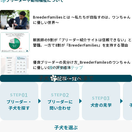
せん。現在、犬種は200種類以上あり、それぞれに特有の健康
一部の営利優先のブリーディングでは、母犬の出産負担を考
リスクや性格特性が存在します。
えずに大量繁殖が行われ、親犬が心身ともに疲弊するケース
たとえば、パグは呼吸器系のトラブルを抱えやすく、ラブラ
が見られます。さらに、コストカットのために食事を減らし
BreederFamiliesとは 〜私たちが目指すのは、ワンちゃん
ドール・レトリバーには股関節形成不全への注意が必要で
たり、栄養のない食事を与える、適切な健康管理が行われな
に優しい世界〜
す。このような犬種ごとの違いを熟知し、適切なケアを提供
いなど、ワンちゃんの健康と福祉が犠牲にされることも少な
できるかどうかは、ブリーダーの専門性に大きく関わりま
くありません。
す。
獣医師の9割が「ブリーダー紹介サイトは信頼できない」と
また、健康リスクが予測しづらいミックス犬の繁殖や、愛情
優良ブリーダーは、少数の犬種（一般的に3種以内）に絞って
警鐘。一方で8割が『BreederFamilies』を支持する理由
が行き届かない多頭飼育等も問題です。これらのブリーディ
繁殖を行い、各犬種の特徴を熟知しています。これにより、
ング手法は、ワンちゃんの福祉を無視し、利益のみを追求す
犬種ごとの健康管理や繁殖において質の高いケアを提供する
るブリーダーによるものが多く、消費者にとっても深刻な課
優良ブリーダーの見分け方_BreederFamilesのワンちゃん
ことが可能です。
題となっています。
使い方のステップ
に優しい18の評価基準
一方、営利優先ブリーダーは流行や需要に応じて扱う犬種を
BreederFamiliesでは、こうしたワンちゃんに優しくないブ
増やす傾向があり、犬種ごとに異なる健康問題や適切な育成
子犬をお迎えするまで
リーディングをなくすため、すべてのワンちゃんを家族のよ
記事一覧へ
環境を十分に考慮しない場合があります。こうしたブリーダ
うに大切に飼育・繁殖を行っている「優良ブリーダー」のみ
ーでは、ワンちゃんが適切なケアを受けられず、健康を損ね
を厳選しています。
01
02
たりストレスを抱えたりするリスクが高まります。
STEP
STEP
03
STEP
「少数の犬種に集中」の詳細はこちら
ブリーダー・
ブリーダーに
BreederFamiliesでは、アニマルウェルフェアを最優先に考
犬舎の見学
子犬を探す
問い合わせ
えた6つの絶対基準と12の総合基準を設定しています。これに
近年、ミックス犬はユニークな見た目や性格で人気がありま
より、ワンちゃんが心身ともに健やかに過ごせる環境で育つ
すが、無計画な交配には健康リスクが伴います。異なる犬種
ことを徹底しています。
の特徴を持つことで予測しにくい健康問題が発生する可能性
子犬を選ぶ
BreederFamiliesでは、以下の6項目を必須条件とし、これら
が高く、診断や治療も複雑化する場合があります。また、ミ