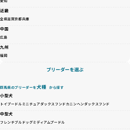
愛知
ことを大切にしています。また、彼らはお迎え先を自身で確
ため、どのブリーダーを選んでも安心して子犬をお迎えいた
認し、ワンちゃんが安心して暮らせる環境を整えるために直
近畿
だけます。
接の引き渡しを基本とします。
徹底した透明性こそが、BreederFamiliesの大きな特徴で
全県
滋賀
京都
兵庫
一方で、営利優先ブリーダーは、広範囲に販売するためにペ
す。
ットショップやオークションを活用し、子犬の心身への影響
中国
を軽視しがちです。
BreederFamiliesは、ペット業界が抱える命の大量生産・大
広島
「ペットショップ等を使わない」の詳細はこちら
量販売、負担の大きい流通構造、劣悪な飼育環境といった課
九州
題に真摯に向き合っています。優良ブリーダーとの直接取引
近年、「小さくて可愛い」「珍しい毛色」という見た目の特
を促進することで、無駄な命の消費を減らし、命を大切にす
福岡
徴が人気を集め、高値で取引されることが多くなっていま
る社会の実現を目指しています。
す。しかし、こうした特徴には健康リスクが伴う場合が少な
さらに、売上の一部を保護団体や保護団体を支援する公益法
ブリーダーを選ぶ
くありません。極小サイズは骨や心臓に負担がかかりやす
人へ寄付しています。多くのペット販売業者が、動物福祉へ
く、レアカラーには遺伝疾患のリスクが高まることがありま
の取り組みが不十分であることを理由に寄付を断られる中、
す。
BreederFamiliesはその姿勢が評価され、寄付が実現してい
犬種
群馬県のブリーダーを
から探す
営利優先ブリーダーは、このような流行や需要に応じて無理
ます。この活動により、保護が必要なワンちゃんの救済や保
な繁殖を行いがちです。小柄な母犬を繁殖に多用して体に負
小型犬
護活動の支援にも貢献しています。
担をかけたり、子犬を小さく見せるために食事を減らすな
BreederFamiliesのこうした取り組みは、目の前の子犬だけ
トイプードル
ミニチュアダックスフンド
カニンヘンダックスフンド
ど、健康を犠牲にした管理がされることもあります。このよ
でなく、すべてのワンちゃんに優しい未来を創るための大き
うな方法では、ワンちゃんの免疫力や体力が低下し、飼い主
中型犬
な一歩です。ユーザーの皆さんがBreederFamiliesを通じて
にとっても将来的な医療費やケアの負担が増える恐れがあり
子犬をお迎えすることで、こうした社会貢献活動を間接的に
フレンチブルドッグ
ミディアムプードル
ます。
支えることができます。