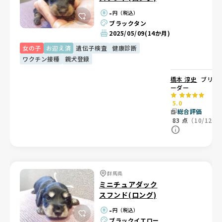
-
円（税込）
ブラックタン
2025/05/09
(14か月)
女の子
お迎え済
遺伝子検査
健康診断
ワクチン接種
親犬登録
橋本 淳史
ブリ
ーダー
5.0
総合評価
83
点
（10/12）
群馬県
ミニチュアダック
スフンド(ロング)
-
円（税込）
ブラックイエロー