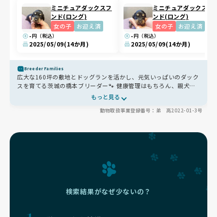
ミニチュアダックスフ
ミニチュアダックスフ
ンド(ロング)
ンド(ロング)
女の子
お迎え済
女の子
お迎え済
-
-
円（税込）
円（税込）
2025/05/09
(14か月)
2025/05/09
(14か月)
Breeder Families
広大な160坪の敷地とドッグランを活かし、元気いっぱいのダック
スを育てる茨城の橋本ブリーダー🐾 健康管理はもちろん、親犬や
兄弟と一緒にお迎えの日まで過ごすことで、社会性も自然に身につ
もっと見る
けています✨
動物取扱事業登録番号：弟 高2022-01-3号
検索結果がなぜ少ないの？