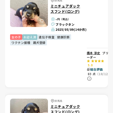
群馬県
ミニチュアダック
スフンド(ロング)
-
円（税込）
ブラックタン
2025/05/09
(14か月)
女の子
お迎え済
遺伝子検査
健康診断
ワクチン接種
親犬登録
橋本 淳史
ブリ
ーダー
5.0
総合評価
83
点
（10/12）
群馬県
ミニチュアダック
スフンド(ロング)