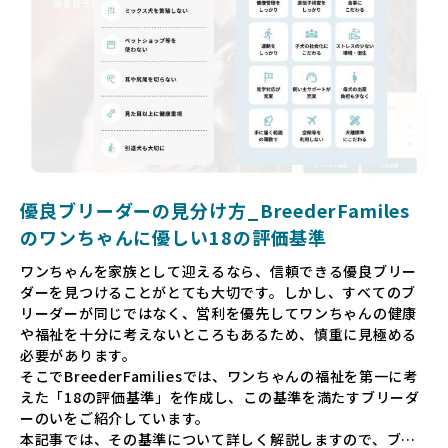
供すべきだと考えています。BreederFamiliesでは、ワンち
ゃんを家族のように愛する「優良ブリーダー」のみを独自の
厳しい基準で厳選し、その評価基準や評価結果をオープンに
しています。これにより、消費者の皆様が安心して子犬やブ
リーダーを選べる環境を整えています。
そして、消費者の皆様が正しい情報をもとに優良ブリーダー
を求めることで、ワンちゃんを家族のように愛する優良ブリ
ーダーが増え、営利優先の「悪徳ブリーダー」が自然と淘汰
される社会を目指しています。目の前の子犬だけでなく、親
犬や引退犬も大切にされる環境を作り上げ、すべてのワンち
優良ブリーダーの見分け方_BreederFamiles
ゃんに優しい世界を築いていきたいと考えています。
のワンちゃんに優しい18の評価基準
ペットショップでの生体販売では、ワンちゃんが健やかに成
ワンちゃんを家族として迎えるなら、信頼できる優良ブリー
長するための環境が十分に整っていない場合が多く、販売ま
ダーを見つけることがとても大切です。しかし、すべてのブ
での間に過密な環境や長距離移動のストレスを受けることが
リーダーが同じではなく、営利を優先してワンちゃんの健康
少なくありません。このような環境は、健康リスクや社会性
や福祉を十分に考えないところもあるため、慎重に見極める
の問題につながりやすく、ワンちゃんにとっても望ましいと
必要があります。
は言えません。
そこでBreederFamiliesでは、ワンちゃんの福祉を第一に考
こうした背景から、BreederFamiliesはペットショップを介
えた「18の評価基準」を作成し、この基準を満たすブリーダ
さない直接販売を採用するとともに、ペットオークションや
ーのいをご紹介しています。
ペットショップを利用するブリーダーの掲載も行ってしませ
本記事では、その基準について詳しく解説しますので、ブリ
ん。