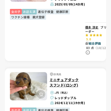
2025/05/09
(14か月)
女の子
お迎え済
遺伝子検査
健康診断
ワクチン接種
親犬登録
橋本 淳史
ブリ
ーダー
5.0
総合評価
83
点
（10/12）
群馬県
ミニチュアダック
スフンド(ロング)
-
円（税込）
レッドダップル
2024/12/11
(19か月)
女の子
お迎え済
遺伝子検査
健康診断