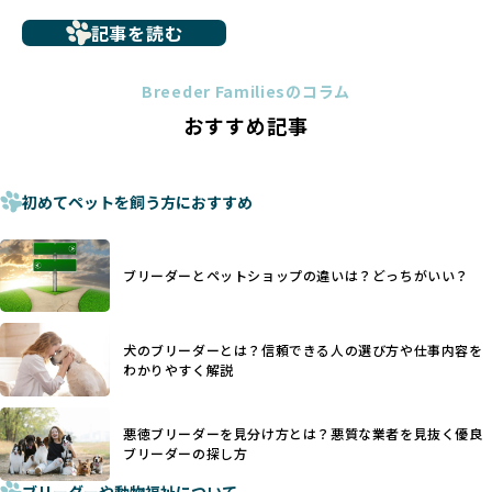
ーダー選びの参考にしていただければ幸いです。
ペットショップを避けた方がいい理由の詳細はこちら
記事を読む
トイプードルやコーギーなどの犬種では、見た目のためだけ
多くのブリーダーサイトでは、掲載するブリーダーの審査が
に断尾（しっぽを切る）や断耳（耳を切る）が行われている
法令レベルの最低基準にとどまっていることが問題です。こ
Breeder Familiesのコラム
ことがあります。
の法令レベルの基準はブリーディング環境の最低限を定める
おすすめ記事
これは痛みを伴う処置で、ワンちゃんの身体的な負担が大き
ものに過ぎず、ワンちゃんの心身の福祉やブリーダーの責任
く、慢性的な痛みや不安感を引き起こす可能性もあります。
ある姿勢を十分に保障するものではありません。そのため、
また、しっぽや耳はワンちゃんの重要なコミュニケーション
厳格なチェックを経ていないブリーダーが掲載されることも
手段でもあるため、切断されることで他の犬や人間との意思
初めてペットを飼う方におすすめ
少なくなく、消費者にとって選択の判断が難しい現状があり
疎通が難しくなることもあります。
ます。
ヨーロッパ諸国ではこうした処置が禁止されている一方で、
さらに、書類審査のみで掲載が許可されるサイトが多く、実
日本ではいまだ行われる場合があります。
際の飼育環境やブリーダーの姿勢が見えにくい点も課題で
ブリーダーとペットショップの違いは？どっちがいい？
優良ブリーダーは動物福祉を優先し、ワンちゃんの自然な姿
す。こうしたサイトでは、ブリーダーが記載する情報が主で
を大切にするため断尾・断耳を行いません。
あり、実際の現場や日々のケアの状況がわからないため、営
一方、営利優先ブリーダーでは「見た目が良く売れやすい」
利優先の「悪徳ブリーダー」が含まれるリスクが高まりま
犬のブリーダーとは？信頼できる人の選び方や仕事内容を
ことを理由に断尾や断耳を行うことがあり、中には麻酔なし
す。
わかりやすく解説
で処置するケースも見受けられます。
BreederFamiliesでは、ワンちゃんを大切にする「優良ブリ
「耳やしっぽを切らない」詳細はこちら
ーダー」のみを紹介するために、法令を超えた独自の基準を
設け、ブリーダーの理念や飼育環境の厳格なチェックを行っ
悪徳ブリーダーを見分け方とは？悪質な業者を見抜く優良
犬種ごとに異なる健康リスクや育て方のポイントを理解し、
ブリーダーの探し方
ています。
適切に対応するためには、深い知識と豊富な経験が欠かせま
ブリーダーや動物福祉について