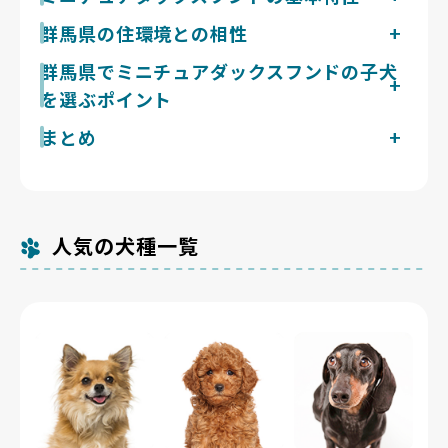
ミニチュアダックスフンドは成犬で体重4〜5kg・体高
群馬県の住環境との相性
13〜15cm前後の小型犬です。胴が長く脚が短い体型で
胴の長いミニチュアダックスフンドは椎間板に負担がか
群馬県でミニチュアダックスフンドの子犬
足腰への負担が大きいため、迎えた後は1日2回20〜30
かりやすく、階段の上り下りやソファからの飛び降りは
分の散歩を、階段やソファからの飛び降りを避けながら
を選ぶポイント
避け、体重管理を意識した食事管理も欠かせません。前
続けると落ち着いて暮らせます。被毛はスムース・ロン
橋市の敷島公園や高崎市の城南大橋ドッグランなど河川
グ・ワイヤーの3タイプで抜け毛の量には差があります
まとめ
群馬県で掲載中のミニチュアダックスフンドのブリーダ
敷沿いの平坦な公園が多く、段差の少ないコースで無理
が、いずれもこまめなブラッシングが前提です。猟犬気
ー
なく運動量を確保できます。夏は南部の平野部を中心に
質で吠えやすい面もあり、子犬期からの接し方が暮らし
群馬県のミニチュアダックスフンドの子犬探しは、見た
現在1件です。Breeder Familiesでは「6つの絶対基
フェーン現象で40℃近い猛暑となるため散歩は朝晩
やすさにつながります。
目や流行に左右されず、健康と自然な姿を大切にするブ
準」と「12の総合基準」を設け、合格率10%未満の審
に、冬は赤城おろしの乾いた風で乾燥しやすいので、あ
リーダーが掲載されているBreeder Familiesから始め
査を通過したブリーダーだけを掲載しています。群馬県
わせて注意しましょう。
ましょう。
人気の犬種一覧
の掲載数が多くないのは、親犬の飼育環境や出産頻度ま
で確認したうえで厳選しているためです。群馬県内には
犬猫等販売業の登録が488件（令和5年4月1日現在）あ
りますが、そのなかで基準を満たして掲載しているのは
この件数にとどまります。