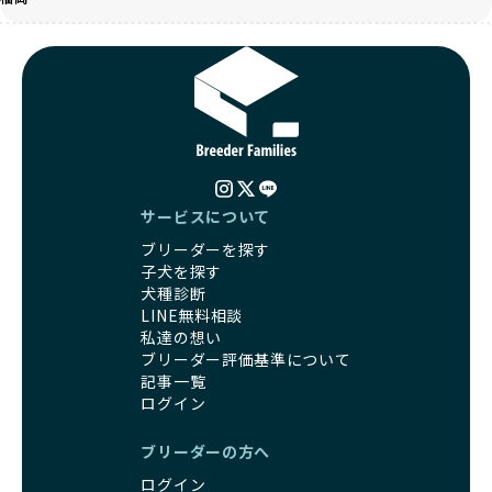
なアドバイスを受けられます。「この犬種ならではの特徴
社会化とは、ワンちゃんが人間や他の犬、日常の環境にスム
は？」「食事はどうしたらいい？」など、疑問や悩みがあれ
ーズに適応できるようにするプロセスです。ワンちゃんの社
ば、専門的な視点から解決のヒントをもらえるのも安心でき
会化は、生後3週間から12週間頃の「社会化期」と呼ばれる
るポイントです。
時期が特に重要です。この期間は、ブリーダーが飼育してい
BreederFamiliesでは、すべてのブリーダーが厳しい基準を
る時期と重なるため、ワンちゃんが人や他の犬、家庭環境に
クリアした方々だけです。運営チームがブリーダーに直接ヒ
対して適応力を高めるための基礎を築く貴重な機会となりま
アリングを行い、現地確認を経て透明性の高い情報を公開し
す。
ています。
優良ブリーダーは、母犬との愛情ある触れ合いや、兄弟犬や
これにより、ユーザーは見た目だけでなく、育成環境や健康
他の犬との遊び、人や日常的な家庭環境への慣れを促すこと
管理体制、社会性の取り組みといった客観的なデータを基に
サービスについて
で社会化を進めています。これにより、新しい家族に迎えら
安心して子犬を選ぶことができます。
ブリーダーを探す
れた後もストレスなく過ごせるようサポートします。
子犬のお迎えまでのやりとりに不安を感じる方も多いかもし
子犬を探す
営利優先ブリーダーは、母犬から早期に分離し、ケージ内で
れませんが、BreederFamiliesならその心配は無用です。
犬種診断
の生活が中心となるため、ワンちゃんが他の犬や人と触れ合
運営チームがブリーダーとのやりとりを全面的にサポートし
LINE無料相談
う機会が少なく、社会性が十分に育たないことがあります。
ます。不明点やトラブルが発生した場合も迅速に対応するた
私達の想い
こうしたワンちゃんは、家庭環境に適応しづらくなるリスク
め、安心してお迎え準備を進められます。
ブリーダー評価基準について
が高まります。
さらに、LINEでの無料相談も提供しており、気軽に質問でき
記事一覧
「社会化にこだわる」の詳細はこちら
るのもBreederFamiliesならではの魅力です。
ログイン
出産は母犬にとって大きな負担がかかる命がけの行為であ
BreederFamiliesは、厳しい基準と徹底した審査プロセスを
ブリーダーの方へ
り、その健康状態が子犬にも影響を与えます。出産時に母犬
通じて「ワンちゃんに優しい世界を創る」ことを目指してい
が健康であることは、母犬自身の負担を軽減するだけでな
ログイン
ます。単なる仲介サービスを超え、ワンちゃんの健康と幸