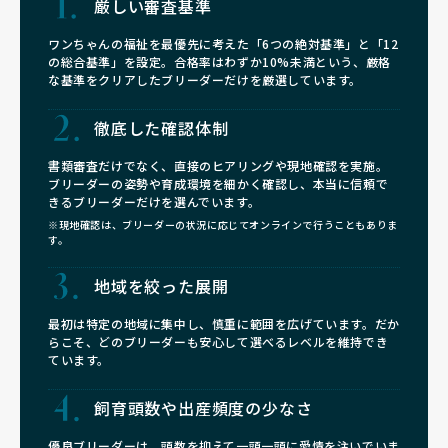
厳しい審査基準
ワンちゃんの福祉を最優先に考えた「6つの絶対基準」と「12
の総合基準」を設定。合格率はわずか10%未満という、厳格
な基準をクリアしたブリーダーだけを厳選しています。
徹底した確認体制
書類審査だけでなく、直接のヒアリングや現地確認を実施。
ブリーダーの姿勢や育成環境を細かく確認し、本当に信頼で
きるブリーダーだけを選んでいます。
※現地確認は、ブリーダーの状況に応じてオンラインで行うこともありま
す。
地域を絞った展開
最初は特定の地域に集中し、慎重に範囲を広げています。だか
らこそ、どのブリーダーも安心して選べるレベルを維持でき
ています。
飼育頭数や
出産頻度の少なさ
優良ブリーダーは、頭数を抑えて一頭一頭に愛情を注いでいま