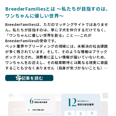
BreederFamiliesとは 〜私たちが目指すのは、
ワンちゃんに優しい世界〜
BreederFamiliesは、ただのマッチングサイトではありませ
ん。私たちが目指すのは、単に子犬を仲介するだけでなく、
「ワンちゃんに優しい世界を創る」こと——これが
BreederFamiliesの使命です。
ペット業界やブリーディングの現場には、未解決の社会課題
が多く残されています。そして、そのような情報はブラック
ボックス化され、消費者に正しい情報が届いていないため、
ワンちゃんをお迎えし、その結果期待とは異なる現実に直面
することも少なくありません（自身が気づかないことも）。
たとえば、ペットショップで購入した子犬が劣悪な環境で育
記事を読む
ち、健康面や社会性に問題を抱えていたり、またブリーダー
サイトで子犬だけを可愛く掲載されているものの、裏側では
親犬が乱繁殖によって体力を削られ、苦しい環境で過ごして
いるというケースもあります。こうした問題は、消費者にと
っても大きな負担であり、ワンちゃん自身にとっても非常に
望ましくない環境です。
だからこそ、私たちは正しい情報と安心して選べる場所を提