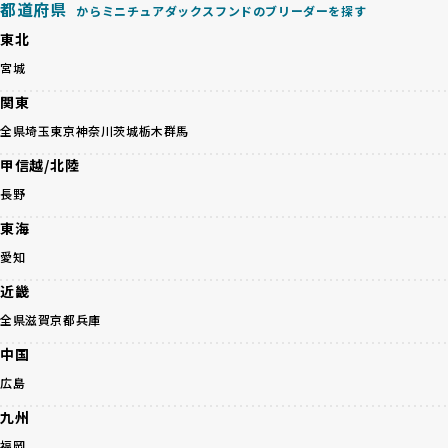
優良ブリーダーは、こうした流行に流されず、ワンちゃんの
都道府県
からミニチュアダックスフンドのブリーダーを探す
健康を最優先に考えています。特に小さいワンちゃんやレア
BreederFamiliesに登録されているブリーダーは、子犬が心
東北
カラーの子犬を販売する場合は、健康リスクを十分に理解
身ともに健康に育つための環境づくりに全力を注いでいま
し、飼い主にそのリスクについて丁寧に説明しています。食
宮城
す。
事管理もしっかり行い、成長に必要な栄養を確保するなど、
遺伝的なリスクを最小限に抑えた繁殖計画、栄養バランスが
関東
ワンちゃんの健康を第一にした繁殖を心がけています。
考えられた食事、子犬がのびのびと動ける適度な運動環境、
「見た目以上に健康重視」の詳細はこちら
全県
埼玉
東京
神奈川
茨城
栃木
群馬
さらに獣医師と連携した健康管理まで徹底しています。
その結果、BreederFamiliesを通じてお迎えする子犬は、元
甲信越/北陸
引退犬とは、繁殖期を終えたワンちゃんたちのことを指しま
気で健康なスタートを切れることが大きな魅力です。
す。
長野
子犬の社会性は、家庭でのしつけをスムーズにする重要なポ
優良ブリーダーは、引退犬も家族の一員として、彼らの幸せ
イントです。BreederFamiliesのブリーダーは、母犬や兄弟
東海
を願っています。よって、引退後も自宅で飼育を続けるか、
犬、人との触れ合いの時間をしっかり確保し、子犬が自然に
信頼できる相手に譲渡するなど、ワンちゃんが幸せに暮らせ
愛知
コミュニケーション能力を身につけられるよう育てていま
るように配慮します。
す。
近畿
一方、営利優先ブリーダーは引退犬を「コスト」として考
家庭に迎えたその日から、すでに社会性の基盤ができている
え、早く手放すことを考えます。場合によっては、悪徳保護
全県
滋賀
京都
兵庫
ため、新しい環境にもスムーズに適応できます。
団体に引き渡されることもあり、ワンちゃんの生活が不安定
これにより、飼い主さんにとっても安心してスタートできる
中国
になる可能性が高まります。
でしょう。
引退犬に対する扱いがどうなっているかも、優良ブリーダー
広島
BreederFamiliesのブリーダーは、犬種に関する豊富な知識
を見分けるポイントとなります。
と経験を持っています。そのため、子犬を迎えた後の健康管
九州
「引退犬も大切に」の詳細はこちら
理やしつけ、生活スタイルに合わせた育て方について、丁寧
福岡