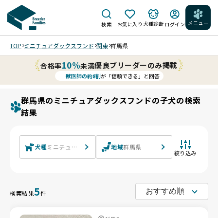
メニュー
犬種診断
検索
お気に入り
ログイン
TOP
ミニチュアダックスフンド
関東
群馬県
10%
優良ブリーダーのみ掲載
合格率
未満
獣医師の約8割
が「信頼できる」と回答
群馬県のミニチュアダックスフンドの子犬の検索
結果
犬種
ミニチュアダックスフンド ミニチュアダックスフンド(ロング)
地域
群馬県
絞り込み
5
検索結果
件