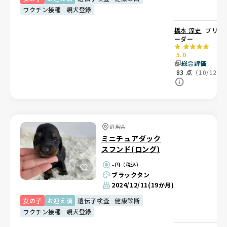
ワクチン接種
親犬登録
橋本 淳史
ブリ
ーダー
5.0
総合評価
83
点
（10/12）
群馬県
ミニチュアダック
スフンド(ロング)
-
円（税込）
ブラックタン
2024/12/11
(19か月)
女の子
お迎え済
遺伝子検査
健康診断
ワクチン接種
親犬登録