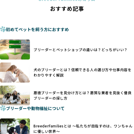
ことがあります。
の法令レベルの基準はブリーディング環境の最低限を定める
おすすめ記事
これは痛みを伴う処置で、ワンちゃんの身体的な負担が大き
ものに過ぎず、ワンちゃんの心身の福祉やブリーダーの責任
く、慢性的な痛みや不安感を引き起こす可能性もあります。
ある姿勢を十分に保障するものではありません。そのため、
また、しっぽや耳はワンちゃんの重要なコミュニケーション
厳格なチェックを経ていないブリーダーが掲載されることも
手段でもあるため、切断されることで他の犬や人間との意思
初めてペットを飼う方におすすめ
少なくなく、消費者にとって選択の判断が難しい現状があり
疎通が難しくなることもあります。
ます。
ヨーロッパ諸国ではこうした処置が禁止されている一方で、
さらに、書類審査のみで掲載が許可されるサイトが多く、実
日本ではいまだ行われる場合があります。
際の飼育環境やブリーダーの姿勢が見えにくい点も課題で
ブリーダーとペットショップの違いは？どっちがいい？
優良ブリーダーは動物福祉を優先し、ワンちゃんの自然な姿
す。こうしたサイトでは、ブリーダーが記載する情報が主で
を大切にするため断尾・断耳を行いません。
あり、実際の現場や日々のケアの状況がわからないため、営
一方、営利優先ブリーダーでは「見た目が良く売れやすい」
利優先の「悪徳ブリーダー」が含まれるリスクが高まりま
犬のブリーダーとは？信頼できる人の選び方や仕事内容を
ことを理由に断尾や断耳を行うことがあり、中には麻酔なし
す。
わかりやすく解説
で処置するケースも見受けられます。
BreederFamiliesでは、ワンちゃんを大切にする「優良ブリ
「耳やしっぽを切らない」詳細はこちら
ーダー」のみを紹介するために、法令を超えた独自の基準を
設け、ブリーダーの理念や飼育環境の厳格なチェックを行っ
悪徳ブリーダーを見分け方とは？悪質な業者を見抜く優良
犬種ごとに異なる健康リスクや育て方のポイントを理解し、
ブリーダーの探し方
ています。
適切に対応するためには、深い知識と豊富な経験が欠かせま
ブリーダーや動物福祉について
せん。現在、犬種は200種類以上あり、それぞれに特有の健康
一部の営利優先のブリーディングでは、母犬の出産負担を考
リスクや性格特性が存在します。
えずに大量繁殖が行われ、親犬が心身ともに疲弊するケース
たとえば、パグは呼吸器系のトラブルを抱えやすく、ラブラ
が見られます。さらに、コストカットのために食事を減らし
BreederFamiliesとは 〜私たちが目指すのは、ワンちゃん
ドール・レトリバーには股関節形成不全への注意が必要で
たり、栄養のない食事を与える、適切な健康管理が行われな
に優しい世界〜