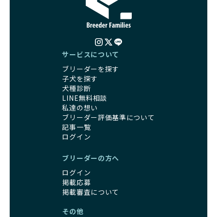
BreederFamiliesでは、すべてのブリーダーが厳しい基準を
る時期と重なるため、ワンちゃんが人や他の犬、家庭環境に
クリアした方々だけです。運営チームがブリーダーに直接ヒ
対して適応力を高めるための基礎を築く貴重な機会となりま
アリングを行い、現地確認を経て透明性の高い情報を公開し
す。
ています。
優良ブリーダーは、母犬との愛情ある触れ合いや、兄弟犬や
これにより、ユーザーは見た目だけでなく、育成環境や健康
他の犬との遊び、人や日常的な家庭環境への慣れを促すこと
管理体制、社会性の取り組みといった客観的なデータを基に
サービスについて
で社会化を進めています。これにより、新しい家族に迎えら
安心して子犬を選ぶことができます。
ブリーダーを探す
れた後もストレスなく過ごせるようサポートします。
子犬のお迎えまでのやりとりに不安を感じる方も多いかもし
子犬を探す
営利優先ブリーダーは、母犬から早期に分離し、ケージ内で
れませんが、BreederFamiliesならその心配は無用です。
犬種診断
の生活が中心となるため、ワンちゃんが他の犬や人と触れ合
運営チームがブリーダーとのやりとりを全面的にサポートし
LINE無料相談
う機会が少なく、社会性が十分に育たないことがあります。
ます。不明点やトラブルが発生した場合も迅速に対応するた
私達の想い
こうしたワンちゃんは、家庭環境に適応しづらくなるリスク
め、安心してお迎え準備を進められます。
ブリーダー評価基準について
が高まります。
さらに、LINEでの無料相談も提供しており、気軽に質問でき
記事一覧
「社会化にこだわる」の詳細はこちら
るのもBreederFamiliesならではの魅力です。
ログイン
出産は母犬にとって大きな負担がかかる命がけの行為であ
BreederFamiliesは、厳しい基準と徹底した審査プロセスを
ブリーダーの方へ
り、その健康状態が子犬にも影響を与えます。出産時に母犬
通じて「ワンちゃんに優しい世界を創る」ことを目指してい
が健康であることは、母犬自身の負担を軽減するだけでな
ログイン
ます。単なる仲介サービスを超え、ワンちゃんの健康と幸
く、生まれてくる子犬の健康や成長にも大きく影響します。
掲載応募
福、飼い主様の安心を第一に考えるプラットフォームとし
よって、母犬の健康を配慮した出産管理が非常に重要です。
掲載審査について
て、ワンちゃんを家族のように愛する優良ブリーダーのみを
優良ブリーダーは、母犬の健康状態に細心の注意を払い、獣
厳選し紹介しています。
その他
医師と相談しながら出産のタイミングや間隔を適切に決定し
この取り組みにより、BreederFamiliesでは、飼い主様がワ