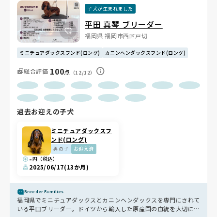
子犬が生まれました
平田 真琴 ブリーダー
福岡県 福岡市西区戸切
ミニチュアダックスフンド(ロング)
カニンヘンダックスフンド(ロング)
100
総合評価
点
（12/12）
過去お迎えの子犬
ミニチュアダックスフ
ンド(ロング)
男の子
お迎え済
-
円（税込）
2025/06/17
(13か月)
Breeder Families
福岡県でミニチュアダックスとカニンヘンダックスを専門にされて
いる平田ブリーダー。ドイツから輸入した原産国の血統を大切に、