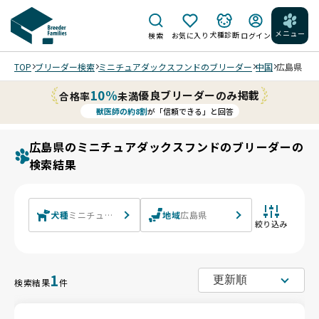
メニュー
犬種診断
検索
お気に入り
ログイン
TOP
ブリーダー検索
ミニチュアダックスフンドのブリーダー
中国
広島県
10%
優良ブリーダーのみ掲載
合格率
未満
獣医師の約8割
が「信頼できる」と回答
広島県のミニチュアダックスフンドのブリーダーの
検索結果
犬種
ミニチュアダックスフンド ミニチュアダックスフンド(ロング)
地域
広島県
絞り込み
1
検索結果
件