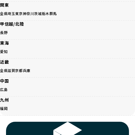
事管理もしっかり行い、成長に必要な栄養を確保するなど、
遺伝的なリスクを最小限に抑えた繁殖計画、栄養バランスが
関東
ワンちゃんの健康を第一にした繁殖を心がけています。
考えられた食事、子犬がのびのびと動ける適度な運動環境、
「見た目以上に健康重視」の詳細はこちら
全県
埼玉
東京
神奈川
茨城
栃木
群馬
さらに獣医師と連携した健康管理まで徹底しています。
その結果、BreederFamiliesを通じてお迎えする子犬は、元
甲信越/北陸
引退犬とは、繁殖期を終えたワンちゃんたちのことを指しま
気で健康なスタートを切れることが大きな魅力です。
す。
長野
子犬の社会性は、家庭でのしつけをスムーズにする重要なポ
優良ブリーダーは、引退犬も家族の一員として、彼らの幸せ
イントです。BreederFamiliesのブリーダーは、母犬や兄弟
東海
を願っています。よって、引退後も自宅で飼育を続けるか、
犬、人との触れ合いの時間をしっかり確保し、子犬が自然に
信頼できる相手に譲渡するなど、ワンちゃんが幸せに暮らせ
愛知
コミュニケーション能力を身につけられるよう育てていま
るように配慮します。
す。
近畿
一方、営利優先ブリーダーは引退犬を「コスト」として考
家庭に迎えたその日から、すでに社会性の基盤ができている
え、早く手放すことを考えます。場合によっては、悪徳保護
全県
滋賀
京都
兵庫
ため、新しい環境にもスムーズに適応できます。
団体に引き渡されることもあり、ワンちゃんの生活が不安定
これにより、飼い主さんにとっても安心してスタートできる
中国
になる可能性が高まります。
でしょう。
引退犬に対する扱いがどうなっているかも、優良ブリーダー
広島
BreederFamiliesのブリーダーは、犬種に関する豊富な知識
を見分けるポイントとなります。
と経験を持っています。そのため、子犬を迎えた後の健康管
九州
「引退犬も大切に」の詳細はこちら
理やしつけ、生活スタイルに合わせた育て方について、丁寧
福岡
なアドバイスを受けられます。「この犬種ならではの特徴
社会化とは、ワンちゃんが人間や他の犬、日常の環境にスム
は？」「食事はどうしたらいい？」など、疑問や悩みがあれ
ーズに適応できるようにするプロセスです。ワンちゃんの社
ば、専門的な視点から解決のヒントをもらえるのも安心でき
会化は、生後3週間から12週間頃の「社会化期」と呼ばれる
るポイントです。
時期が特に重要です。この期間は、ブリーダーが飼育してい