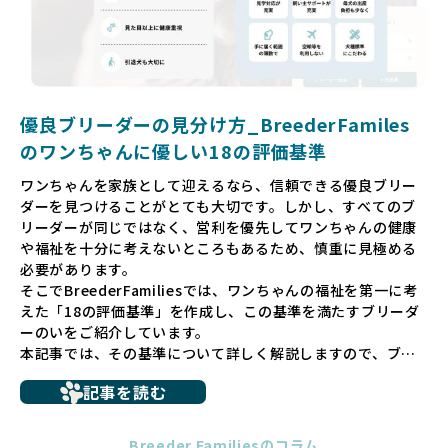
リーダーを選べる環境を整えています。
そして、消費者の皆様が正しい情報をもとに優良ブリーダー
を求めることで、ワンちゃんを家族のように愛する優良ブリ
ーダーが増え、営利優先の「悪徳ブリーダー」が自然と淘汰
される社会を目指しています。目の前の子犬だけでなく、親
犬や引退犬も大切にされる環境を作り上げ、すべてのワンち
優良ブリーダーの見分け方_BreederFamiles
ゃんに優しい世界を築いていきたいと考えています。
のワンちゃんに優しい18の評価基準
ペットショップでの生体販売では、ワンちゃんが健やかに成
ワンちゃんを家族として迎えるなら、信頼できる優良ブリー
長するための環境が十分に整っていない場合が多く、販売ま
ダーを見つけることがとても大切です。しかし、すべてのブ
での間に過密な環境や長距離移動のストレスを受けることが
リーダーが同じではなく、営利を優先してワンちゃんの健康
少なくありません。このような環境は、健康リスクや社会性
や福祉を十分に考えないところもあるため、慎重に見極める
の問題につながりやすく、ワンちゃんにとっても望ましいと
必要があります。
は言えません。
そこでBreederFamiliesでは、ワンちゃんの福祉を第一に考
こうした背景から、BreederFamiliesはペットショップを介
えた「18の評価基準」を作成し、この基準を満たすブリーダ
さない直接販売を採用するとともに、ペットオークションや
ーのいをご紹介しています。
ペットショップを利用するブリーダーの掲載も行ってしませ
本記事では、その基準について詳しく解説しますので、ブリ
ん。
ーダー選びの参考にしていただければ幸いです。
ペットショップを避けた方がいい理由の詳細はこちら
記事を読む
トイプードルやコーギーなどの犬種では、見た目のためだけ
多くのブリーダーサイトでは、掲載するブリーダーの審査が
に断尾（しっぽを切る）や断耳（耳を切る）が行われている
法令レベルの最低基準にとどまっていることが問題です。こ
Breeder Familiesのコラム