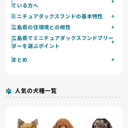
ている方へ
ミニチュアダックスフンドは暑さに弱く腰が繊細な胴長
ミニチュアダックスフンドの基本特性
の犬種です。夏に35℃を超える広島県では、暑さ対策
体重3.5〜4.8kgの胴長短足の小型犬。穴の中の獲物を
広島県の住環境との相性
と椎間板への配慮が快適に暮らす鍵になります。
追う猟犬由来で見た目以上に活発・持久力があり、1日
広島県は瀬戸内海式気候で晴天が多く降水日数が少ない
広島県でミニチュアダックスフンドブリー
2回・合計40分ほどの散歩が目安ですが、椎間板への負
一方、夏は35℃を超える猛暑に見舞われます。地面に
担を避けフラットな路面のウォーキング中心が向きま
ダーを選ぶポイント
近い胴長のミニチュアダックスフンドは照り返しの影響
す。抜け毛は多めで日常的なブラッシングが必要です。
を受けやすく、熱中症や肉球の火傷を避けるため夏は早
狩猟犬の性質から吠えやすい部類で、来客や物音への反
ミニチュアダックスフンドは軟骨異栄養症由来の椎間板
現在広島県で掲載中のミニチュアダックスフンドのブリ
まとめ
朝・夜間の散歩が前提です。冬は雪がほとんど降らず温
応が多く声量も体格の割に大きめ。社会化期の経験と子
ヘルニアが遺伝的に多く、特定の毛色では進行性網膜萎
ーダーは1件です。Breeder Familiesでは「6つの絶対
暖で、太田川沿いの遊歩道など平坦な道を1日2回各20
犬期からの一貫したしつけで、十分コントロールできる
縮も知られます。広島県の犬猫等販売業登録件数は348
夏に35℃を超える広島県でも、太田川沿いの平坦な道
基準」と「12の総合基準」を設け、合格率10%未満の
分ほど歩けば、椎間板に負担をかけず運動量を確保でき
範囲に収まります。
件（令和5年4月1日現在）ですが、数の多寡より飼育管
で腰を守れるブリーダーを選べばミニチュアダックスフ
審査を通過したブリーダーだけを掲載しています。掲載
ます。夏の暑さ対策と平坦な散歩路を両立できる広島県
理の質の差を見極めることが重要です。親犬の腰や目の
ンドと好相性です。
数が多くないのは、それだけ厳選しているためです。
の住環境は、ミニチュアダックスフンドの足腰の管理に
検査歴を開示し、肥満予防と滑りにくい床での飼育を説
向いています。
人気の犬種一覧
明でき、見学で親犬やきょうだい犬に会わせてくれる広
島県のブリーダーかを確認しましょう。