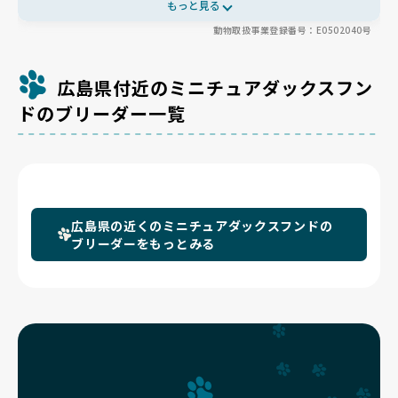
年1回のドッグショーにも参加。食事はグルコサミンやコンドロイ
もっと見る
チン入りのフードを選び、食の細い子にもしっかり栄養が届くよう
動物取扱事業登録番号：E0502040号
調整🍚運動は自宅22畳のケージフリー空間と広いお庭でのびのび
過ごし、サロンのスペースも活用💪出産も初回ヒートを見送り生涯
3回ほど、早い子では3歳で引退と、母犬への負担にも丁寧に配慮
されています🌸
広島県付近のミニチュアダックスフン
ドのブリーダー一覧
広島県の近くのミニチュアダックスフンドの
ブリーダーをもっとみる