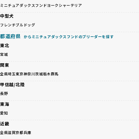
の質など、ワンちゃんの心身に配慮した飼育環境が整ってい
避けます。無計画な交配がもたらすリスクを理解し、飼い主
ミニチュアダックスフンド
ヨークシャーテリア
るかを評価する12項目の総合基準を設けています。これによ
への十分な説明とアフターフォローを確保できる範囲での繁
り、より高い基準をクリアしたブリーダーだけを厳選してい
中型犬
殖を徹底しているのです。
ます。
一方、営利優先ブリーダーは流行や需要に応じて安易にミッ
フレンチブルドッグ
その結果、合格率10%未満という厳しい基準をクリアした優
クス犬を繁殖し、健康管理や飼い主への配慮が不十分なこと
良ブリーダーのみが登録されています。
都道府県
からミニチュアダックスフンドのブリーダーを探す
が多く見受けられます。場合によっては、チワワ×ハスキー
BreederFamiliesでは、法令に準拠するだけでなく、ワンち
等体格の異なるリスクの高い交配を行うこともあります。
東北
ゃんを家族のように愛するという理念を共有するブリーダー
「ミックス犬を繁殖しない」の詳細はこちら
のみを厳選しています。これにより、ユーザーの皆さんに安
宮城
心して選べる選択肢を提供しています。
ペットショップやペットオークションは、流通過程でワンち
関東
「BreederFamilesのワンちゃんに優しい18の評価基準」は
ゃんが長時間の輸送を強いられたり、狭いケージに閉じ込め
こちら
全県
埼玉
東京
神奈川
茨城
栃木
群馬
られるなど、心身に大きな負担がかかります。このような環
境は、ストレスや感染リスクを増大させるだけでなく、ワン
甲信越/北陸
BreederFamiliesでは、すべてのブリーダーを書類審査、直
ちゃんの社会性や基本的なしつけにも悪影響を与える可能性
接のヒアリング、現地確認を通じて厳しく評価しています。
長野
があります。
このプロセスにより、育成環境や健康管理だけでなく、ブリ
優良ブリーダーは、ワンちゃんの健康と幸せを第一に考え、
東海
ーダー自身の理念や姿勢までも丁寧に確認しています。
ペットショップやオークションを介さずに直接飼い主に渡す
さらに、こうした評価結果は透明性を持って公開されている
愛知
ことを大切にしています。また、彼らはお迎え先を自身で確
ため、どのブリーダーを選んでも安心して子犬をお迎えいた
認し、ワンちゃんが安心して暮らせる環境を整えるために直
近畿
だけます。
接の引き渡しを基本とします。
徹底した透明性こそが、BreederFamiliesの大きな特徴で
全県
滋賀
京都
兵庫
一方で、営利優先ブリーダーは、広範囲に販売するためにペ
す。