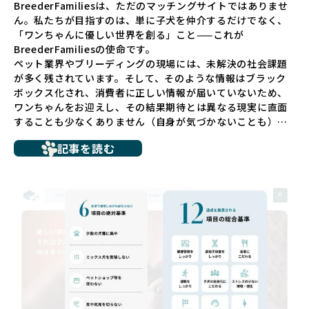
BreederFamiliesは、ただのマッチングサイトではありませ
ん。私たちが目指すのは、単に子犬を仲介するだけでなく、
「ワンちゃんに優しい世界を創る」こと——これが
BreederFamiliesの使命です。
ペット業界やブリーディングの現場には、未解決の社会課題
が多く残されています。そして、そのような情報はブラック
ボックス化され、消費者に正しい情報が届いていないため、
ワンちゃんをお迎えし、その結果期待とは異なる現実に直面
することも少なくありません（自身が気づかないことも）。
たとえば、ペットショップで購入した子犬が劣悪な環境で育
記事を読む
ち、健康面や社会性に問題を抱えていたり、またブリーダー
サイトで子犬だけを可愛く掲載されているものの、裏側では
親犬が乱繁殖によって体力を削られ、苦しい環境で過ごして
いるというケースもあります。こうした問題は、消費者にと
っても大きな負担であり、ワンちゃん自身にとっても非常に
望ましくない環境です。
だからこそ、私たちは正しい情報と安心して選べる場所を提
供すべきだと考えています。BreederFamiliesでは、ワンち
ゃんを家族のように愛する「優良ブリーダー」のみを独自の
厳しい基準で厳選し、その評価基準や評価結果をオープンに
しています。これにより、消費者の皆様が安心して子犬やブ