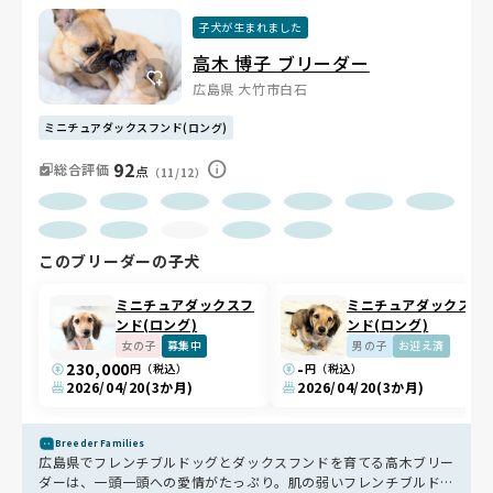
子犬が生まれました
高木 博子 ブリーダー
広島県 大竹市白石
ミニチュアダックスフンド(ロング)
92
総合評価
点
（11/12）
このブリーダーの子犬
ミニチュアダックスフ
ミニチュアダックスフ
ンド(ロング)
ンド(ロング)
女の子
募集中
男の子
お迎え済
230,000
-
円（税込）
円（税込）
2026/04/20
(3か月)
2026/04/20
(3か月)
Breeder Families
広島県でフレンチブルドッグとダックスフンドを育てる高木ブリー
ダーは、一頭一頭への愛情がたっぷり。肌の弱いフレンチブルドッ