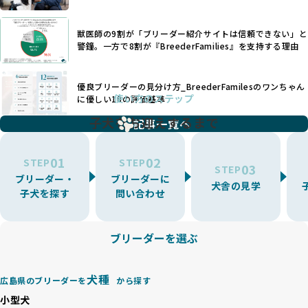
す。このような犬種ごとの違いを熟知し、適切なケアを提供
いなど、ワンちゃんの健康と福祉が犠牲にされることも少な
できるかどうかは、ブリーダーの専門性に大きく関わりま
くありません。
す。
獣医師の9割が「ブリーダー紹介サイトは信頼できない」と
また、健康リスクが予測しづらいミックス犬の繁殖や、愛情
優良ブリーダーは、少数の犬種（一般的に3種以内）に絞って
警鐘。一方で8割が『BreederFamilies』を支持する理由
が行き届かない多頭飼育等も問題です。これらのブリーディ
繁殖を行い、各犬種の特徴を熟知しています。これにより、
ング手法は、ワンちゃんの福祉を無視し、利益のみを追求す
犬種ごとの健康管理や繁殖において質の高いケアを提供する
るブリーダーによるものが多く、消費者にとっても深刻な課
優良ブリーダーの見分け方_BreederFamilesのワンちゃん
ことが可能です。
題となっています。
使い方のステップ
に優しい18の評価基準
一方、営利優先ブリーダーは流行や需要に応じて扱う犬種を
BreederFamiliesでは、こうしたワンちゃんに優しくないブ
増やす傾向があり、犬種ごとに異なる健康問題や適切な育成
子犬をお迎えするまで
リーディングをなくすため、すべてのワンちゃんを家族のよ
記事一覧へ
環境を十分に考慮しない場合があります。こうしたブリーダ
うに大切に飼育・繁殖を行っている「優良ブリーダー」のみ
ーでは、ワンちゃんが適切なケアを受けられず、健康を損ね
を厳選しています。
01
02
たりストレスを抱えたりするリスクが高まります。
STEP
STEP
03
STEP
「少数の犬種に集中」の詳細はこちら
ブリーダー・
ブリーダーに
BreederFamiliesでは、アニマルウェルフェアを最優先に考
犬舎の見学
子犬を探す
問い合わせ
えた6つの絶対基準と12の総合基準を設定しています。これに
近年、ミックス犬はユニークな見た目や性格で人気がありま
より、ワンちゃんが心身ともに健やかに過ごせる環境で育つ
すが、無計画な交配には健康リスクが伴います。異なる犬種
ことを徹底しています。
の特徴を持つことで予測しにくい健康問題が発生する可能性
ブリーダーを選ぶ
BreederFamiliesでは、以下の6項目を必須条件とし、これら
が高く、診断や治療も複雑化する場合があります。また、ミ
を満たすブリーダーのみを選定しています：
ックス犬は成長後の性格や体格が予測しづらく、飼い主が期
これらの基準により、ワンちゃんの健全な成長と動物福祉に
待する理想と現実が大きく異なることも少なくありません。
犬種
基づいた責任あるブリーディングを確保しています。
広島県のブリーダーを
から探す
優良ブリーダーは、犬種ごとの遺伝的特徴を守り、安定した
さらに、健康管理、社会性の育成、遺伝子検査、食事や運動
小型犬
健康と性格を次世代に引き継ぐために、ミックス犬の繁殖を