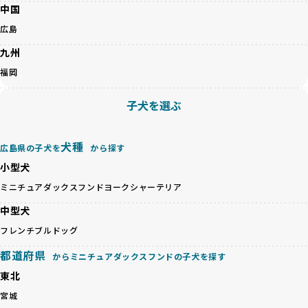
ットショップやオークションを活用し、子犬の心身への影響
中国
を軽視しがちです。
BreederFamiliesは、ペット業界が抱える命の大量生産・大
広島
「ペットショップ等を使わない」の詳細はこちら
量販売、負担の大きい流通構造、劣悪な飼育環境といった課
九州
題に真摯に向き合っています。優良ブリーダーとの直接取引
近年、「小さくて可愛い」「珍しい毛色」という見た目の特
を促進することで、無駄な命の消費を減らし、命を大切にす
福岡
徴が人気を集め、高値で取引されることが多くなっていま
る社会の実現を目指しています。
す。しかし、こうした特徴には健康リスクが伴う場合が少な
さらに、売上の一部を保護団体や保護団体を支援する公益法
子犬を選ぶ
くありません。極小サイズは骨や心臓に負担がかかりやす
人へ寄付しています。多くのペット販売業者が、動物福祉へ
く、レアカラーには遺伝疾患のリスクが高まることがありま
の取り組みが不十分であることを理由に寄付を断られる中、
す。
BreederFamiliesはその姿勢が評価され、寄付が実現してい
犬種
広島県の子犬を
から探す
営利優先ブリーダーは、このような流行や需要に応じて無理
ます。この活動により、保護が必要なワンちゃんの救済や保
な繁殖を行いがちです。小柄な母犬を繁殖に多用して体に負
小型犬
護活動の支援にも貢献しています。
担をかけたり、子犬を小さく見せるために食事を減らすな
BreederFamiliesのこうした取り組みは、目の前の子犬だけ
ミニチュアダックスフンド
ヨークシャーテリア
ど、健康を犠牲にした管理がされることもあります。このよ
でなく、すべてのワンちゃんに優しい未来を創るための大き
うな方法では、ワンちゃんの免疫力や体力が低下し、飼い主
中型犬
な一歩です。ユーザーの皆さんがBreederFamiliesを通じて
にとっても将来的な医療費やケアの負担が増える恐れがあり
子犬をお迎えすることで、こうした社会貢献活動を間接的に
フレンチブルドッグ
ます。
支えることができます。
優良ブリーダーは、こうした流行に流されず、ワンちゃんの
都道府県
からミニチュアダックスフンドの子犬を探す
健康を最優先に考えています。特に小さいワンちゃんやレア
BreederFamiliesに登録されているブリーダーは、子犬が心
東北
カラーの子犬を販売する場合は、健康リスクを十分に理解
身ともに健康に育つための環境づくりに全力を注いでいま
し、飼い主にそのリスクについて丁寧に説明しています。食
宮城
す。