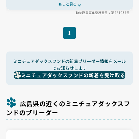
グにはグレインフリーのフードを選び、犬種や年齢に合わせて複数
もっと見る
を使い分け、手作りの鹿肉トッピングで食べる楽しみも工夫してい
動物取扱事業登録番号：第221038号
ます。小さいころから夜も同じ部屋で過ごし人になついて育ち、お
迎え後もLINEで相談でき、里帰りも受け付ける手厚さ。家族の一
員として大切に育てられています🐶
1
ミニチュアダックスフンドの新着ブリーダー情報をメール
でお知らせします
ミニチュアダックスフンドの新着を受け取る
広島県の近くのミニチュアダックスフ
ンドのブリーダー