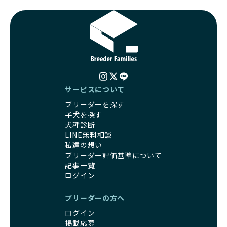
BreederFamiliesはその姿勢が評価され、寄付が実現してい
営利優先ブリーダーは、このような流行や需要に応じて無理
ます。この活動により、保護が必要なワンちゃんの救済や保
な繁殖を行いがちです。小柄な母犬を繁殖に多用して体に負
護活動の支援にも貢献しています。
担をかけたり、子犬を小さく見せるために食事を減らすな
BreederFamiliesのこうした取り組みは、目の前の子犬だけ
ど、健康を犠牲にした管理がされることもあります。このよ
でなく、すべてのワンちゃんに優しい未来を創るための大き
うな方法では、ワンちゃんの免疫力や体力が低下し、飼い主
な一歩です。ユーザーの皆さんがBreederFamiliesを通じて
にとっても将来的な医療費やケアの負担が増える恐れがあり
子犬をお迎えすることで、こうした社会貢献活動を間接的に
ます。
支えることができます。
優良ブリーダーは、こうした流行に流されず、ワンちゃんの
サービスについて
健康を最優先に考えています。特に小さいワンちゃんやレア
BreederFamiliesに登録されているブリーダーは、子犬が心
ブリーダーを探す
カラーの子犬を販売する場合は、健康リスクを十分に理解
身ともに健康に育つための環境づくりに全力を注いでいま
子犬を探す
し、飼い主にそのリスクについて丁寧に説明しています。食
す。
犬種診断
事管理もしっかり行い、成長に必要な栄養を確保するなど、
遺伝的なリスクを最小限に抑えた繁殖計画、栄養バランスが
LINE無料相談
ワンちゃんの健康を第一にした繁殖を心がけています。
考えられた食事、子犬がのびのびと動ける適度な運動環境、
私達の想い
「見た目以上に健康重視」の詳細はこちら
さらに獣医師と連携した健康管理まで徹底しています。
ブリーダー評価基準について
その結果、BreederFamiliesを通じてお迎えする子犬は、元
記事一覧
引退犬とは、繁殖期を終えたワンちゃんたちのことを指しま
気で健康なスタートを切れることが大きな魅力です。
ログイン
す。
子犬の社会性は、家庭でのしつけをスムーズにする重要なポ
優良ブリーダーは、引退犬も家族の一員として、彼らの幸せ
イントです。BreederFamiliesのブリーダーは、母犬や兄弟
ブリーダーの方へ
を願っています。よって、引退後も自宅で飼育を続けるか、
犬、人との触れ合いの時間をしっかり確保し、子犬が自然に
信頼できる相手に譲渡するなど、ワンちゃんが幸せに暮らせ
ログイン
コミュニケーション能力を身につけられるよう育てていま
るように配慮します。
掲載応募
す。