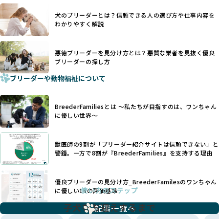
あり、実際の現場や日々のケアの状況がわからないため、営
一方、営利優先ブリーダーでは「見た目が良く売れやすい」
利優先の「悪徳ブリーダー」が含まれるリスクが高まりま
犬のブリーダーとは？信頼できる人の選び方や仕事内容を
ことを理由に断尾や断耳を行うことがあり、中には麻酔なし
す。
わかりやすく解説
で処置するケースも見受けられます。
BreederFamiliesでは、ワンちゃんを大切にする「優良ブリ
「耳やしっぽを切らない」詳細はこちら
ーダー」のみを紹介するために、法令を超えた独自の基準を
設け、ブリーダーの理念や飼育環境の厳格なチェックを行っ
悪徳ブリーダーを見分け方とは？悪質な業者を見抜く優良
犬種ごとに異なる健康リスクや育て方のポイントを理解し、
ブリーダーの探し方
ています。
適切に対応するためには、深い知識と豊富な経験が欠かせま
ブリーダーや動物福祉について
せん。現在、犬種は200種類以上あり、それぞれに特有の健康
一部の営利優先のブリーディングでは、母犬の出産負担を考
リスクや性格特性が存在します。
えずに大量繁殖が行われ、親犬が心身ともに疲弊するケース
たとえば、パグは呼吸器系のトラブルを抱えやすく、ラブラ
が見られます。さらに、コストカットのために食事を減らし
BreederFamiliesとは 〜私たちが目指すのは、ワンちゃん
ドール・レトリバーには股関節形成不全への注意が必要で
たり、栄養のない食事を与える、適切な健康管理が行われな
に優しい世界〜
す。このような犬種ごとの違いを熟知し、適切なケアを提供
いなど、ワンちゃんの健康と福祉が犠牲にされることも少な
できるかどうかは、ブリーダーの専門性に大きく関わりま
くありません。
す。
獣医師の9割が「ブリーダー紹介サイトは信頼できない」と
また、健康リスクが予測しづらいミックス犬の繁殖や、愛情
優良ブリーダーは、少数の犬種（一般的に3種以内）に絞って
警鐘。一方で8割が『BreederFamilies』を支持する理由
が行き届かない多頭飼育等も問題です。これらのブリーディ
繁殖を行い、各犬種の特徴を熟知しています。これにより、
ング手法は、ワンちゃんの福祉を無視し、利益のみを追求す
犬種ごとの健康管理や繁殖において質の高いケアを提供する
るブリーダーによるものが多く、消費者にとっても深刻な課
優良ブリーダーの見分け方_BreederFamilesのワンちゃん
ことが可能です。
題となっています。
使い方のステップ
に優しい18の評価基準
一方、営利優先ブリーダーは流行や需要に応じて扱う犬種を
BreederFamiliesでは、こうしたワンちゃんに優しくないブ
増やす傾向があり、犬種ごとに異なる健康問題や適切な育成
子犬をお迎えするまで
リーディングをなくすため、すべてのワンちゃんを家族のよ
記事一覧へ
環境を十分に考慮しない場合があります。こうしたブリーダ
うに大切に飼育・繁殖を行っている「優良ブリーダー」のみ