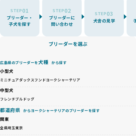
ーでは、ワンちゃんが適切なケアを受けられず、健康を損ね
を厳選しています。
01
02
たりストレスを抱えたりするリスクが高まります。
STEP
STEP
03
STEP
「少数の犬種に集中」の詳細はこちら
ブリーダー・
ブリーダーに
BreederFamiliesでは、アニマルウェルフェアを最優先に考
犬舎の見学
子犬を探す
問い合わせ
えた6つの絶対基準と12の総合基準を設定しています。これに
近年、ミックス犬はユニークな見た目や性格で人気がありま
より、ワンちゃんが心身ともに健やかに過ごせる環境で育つ
すが、無計画な交配には健康リスクが伴います。異なる犬種
ことを徹底しています。
の特徴を持つことで予測しにくい健康問題が発生する可能性
ブリーダーを選ぶ
BreederFamiliesでは、以下の6項目を必須条件とし、これら
が高く、診断や治療も複雑化する場合があります。また、ミ
を満たすブリーダーのみを選定しています：
ックス犬は成長後の性格や体格が予測しづらく、飼い主が期
これらの基準により、ワンちゃんの健全な成長と動物福祉に
待する理想と現実が大きく異なることも少なくありません。
犬種
基づいた責任あるブリーディングを確保しています。
広島県のブリーダーを
から探す
優良ブリーダーは、犬種ごとの遺伝的特徴を守り、安定した
さらに、健康管理、社会性の育成、遺伝子検査、食事や運動
小型犬
健康と性格を次世代に引き継ぐために、ミックス犬の繁殖を
の質など、ワンちゃんの心身に配慮した飼育環境が整ってい
避けます。無計画な交配がもたらすリスクを理解し、飼い主
ミニチュアダックスフンド
ヨークシャーテリア
るかを評価する12項目の総合基準を設けています。これによ
への十分な説明とアフターフォローを確保できる範囲での繁
り、より高い基準をクリアしたブリーダーだけを厳選してい
中型犬
殖を徹底しているのです。
ます。
一方、営利優先ブリーダーは流行や需要に応じて安易にミッ
フレンチブルドッグ
その結果、合格率10%未満という厳しい基準をクリアした優
クス犬を繁殖し、健康管理や飼い主への配慮が不十分なこと
良ブリーダーのみが登録されています。
都道府県
からヨークシャーテリアのブリーダーを探す
が多く見受けられます。場合によっては、チワワ×ハスキー
BreederFamiliesでは、法令に準拠するだけでなく、ワンち
等体格の異なるリスクの高い交配を行うこともあります。
関東
ゃんを家族のように愛するという理念を共有するブリーダー
「ミックス犬を繁殖しない」の詳細はこちら
のみを厳選しています。これにより、ユーザーの皆さんに安
全県
埼玉
東京
心して選べる選択肢を提供しています。