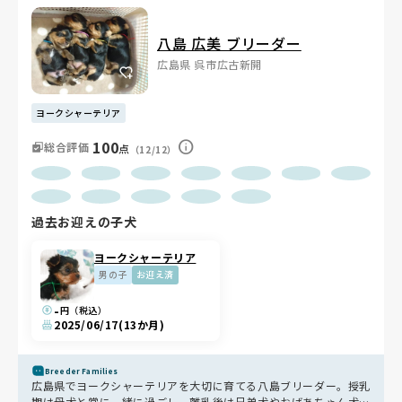
八島 広美 ブリーダー
広島県 呉市広古新開
ヨークシャーテリア
100
総合評価
点
（12/12）
過去お迎えの子犬
ヨークシャーテリア
男の子
お迎え済
-
円（税込）
2025/06/17
(13か月)
Breeder Families
広島県でヨークシャーテリアを大切に育てる八島ブリーダー。授乳
期は母犬と常に一緒に過ごし、離乳後は兄弟犬やおばあちゃん犬と