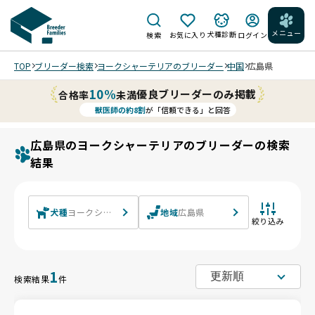
メニュー
犬種診断
検索
お気に入り
ログイン
TOP
ブリーダー検索
ヨークシャーテリアのブリーダー
中国
広島県
10%
優良ブリーダーのみ掲載
合格率
未満
獣医師の約8割
が「信頼できる」と回答
広島県のヨークシャーテリアのブリーダーの検索
結果
犬種
ヨークシャーテリア
地域
広島県
絞り込み
1
検索結果
件