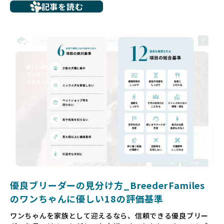
記事を読む
ち、健康面や社会性に問題を抱えていたり、またブリーダー
サイトで子犬だけを可愛く掲載されているものの、裏側では
親犬が乱繁殖によって体力を削られ、苦しい環境で過ごして
いるというケースもあります。こうした問題は、消費者にと
っても大きな負担であり、ワンちゃん自身にとっても非常に
望ましくない環境です。
だからこそ、私たちは正しい情報と安心して選べる場所を提
供すべきだと考えています。BreederFamiliesでは、ワンち
ゃんを家族のように愛する「優良ブリーダー」のみを独自の
厳しい基準で厳選し、その評価基準や評価結果をオープンに
しています。これにより、消費者の皆様が安心して子犬やブ
リーダーを選べる環境を整えています。
そして、消費者の皆様が正しい情報をもとに優良ブリーダー
を求めることで、ワンちゃんを家族のように愛する優良ブリ
ーダーが増え、営利優先の「悪徳ブリーダー」が自然と淘汰
される社会を目指しています。目の前の子犬だけでなく、親
犬や引退犬も大切にされる環境を作り上げ、すべてのワンち
優良ブリーダーの見分け方_BreederFamiles
ゃんに優しい世界を築いていきたいと考えています。
のワンちゃんに優しい18の評価基準
ペットショップでの生体販売では、ワンちゃんが健やかに成
ワンちゃんを家族として迎えるなら、信頼できる優良ブリー
長するための環境が十分に整っていない場合が多く、販売ま