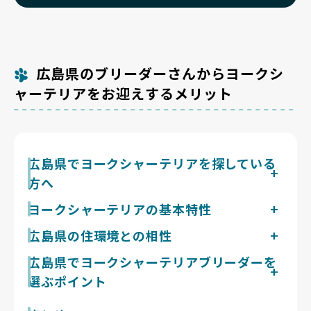
広島県のブリーダーさんからヨークシ
ャーテリアをお迎えするメリット
広島県でヨークシャーテリアを探している
方へ
ヨークシャーテリアは超小型で抜け毛も少なく飼いやす
ヨークシャーテリアの基本特性
い犬種です。冬に雪が少なく温暖な広島県は寒さに弱い
体重2〜3kgの超小型犬ながら、テリア気質の活発さを
広島県の住環境との相性
この犬種に向く一方、夏の35℃超への暑さ対策が欠か
持つ犬種。運動量は控えめで1日合計20〜30分の散歩で
せません。
広島県は瀬戸内海式気候で晴天が多く降水日数が少な
広島県でヨークシャーテリアブリーダーを
足りますが、気管虚脱予防のため引っ張らせずゆったり
く、冬は雪がほとんど降らず温暖です。シングルコート
した嗅覚散歩が向きます。絹のような被毛は抜け毛は少
選ぶポイント
で寒さに弱いヨークシャーテリアにとって、この温暖な
なめでトリミングが前提。吠えやすい部類で、物音や来
冬は過ごしやすい環境です。一方で夏は35℃を超える
客、自分より大きな犬にも臆せず吠えかかる気の強さが
ヨークシャーテリアは膝蓋骨脱臼や気管虚脱に加え、先