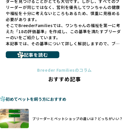
ダーを見つけることがとても大切です。しかし、すべてのブ
での間に過密な環境や長距離移動のストレスを受けることが
リーダーが同じではなく、営利を優先してワンちゃんの健康
少なくありません。このような環境は、健康リスクや社会性
や福祉を十分に考えないところもあるため、慎重に見極める
の問題につながりやすく、ワンちゃんにとっても望ましいと
必要があります。
は言えません。
そこでBreederFamiliesでは、ワンちゃんの福祉を第一に考
こうした背景から、BreederFamiliesはペットショップを介
えた「18の評価基準」を作成し、この基準を満たすブリーダ
さない直接販売を採用するとともに、ペットオークションや
ーのいをご紹介しています。
ペットショップを利用するブリーダーの掲載も行ってしませ
本記事では、その基準について詳しく解説しますので、ブリ
ん。
ーダー選びの参考にしていただければ幸いです。
ペットショップを避けた方がいい理由の詳細はこちら
記事を読む
トイプードルやコーギーなどの犬種では、見た目のためだけ
多くのブリーダーサイトでは、掲載するブリーダーの審査が
に断尾（しっぽを切る）や断耳（耳を切る）が行われている
法令レベルの最低基準にとどまっていることが問題です。こ
Breeder Familiesのコラム
ことがあります。
の法令レベルの基準はブリーディング環境の最低限を定める
おすすめ記事
これは痛みを伴う処置で、ワンちゃんの身体的な負担が大き
ものに過ぎず、ワンちゃんの心身の福祉やブリーダーの責任
く、慢性的な痛みや不安感を引き起こす可能性もあります。
ある姿勢を十分に保障するものではありません。そのため、
また、しっぽや耳はワンちゃんの重要なコミュニケーション
厳格なチェックを経ていないブリーダーが掲載されることも
手段でもあるため、切断されることで他の犬や人間との意思
初めてペットを飼う方におすすめ
少なくなく、消費者にとって選択の判断が難しい現状があり
疎通が難しくなることもあります。
ます。
ヨーロッパ諸国ではこうした処置が禁止されている一方で、
さらに、書類審査のみで掲載が許可されるサイトが多く、実
日本ではいまだ行われる場合があります。
際の飼育環境やブリーダーの姿勢が見えにくい点も課題で
ブリーダーとペットショップの違いは？どっちがいい？
優良ブリーダーは動物福祉を優先し、ワンちゃんの自然な姿
す。こうしたサイトでは、ブリーダーが記載する情報が主で
を大切にするため断尾・断耳を行いません。