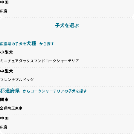
ペットショップやペットオークションは、流通過程でワンち
中国
「BreederFamilesのワンちゃんに優しい18の評価基準」は
ゃんが長時間の輸送を強いられたり、狭いケージに閉じ込め
こちら
広島
られるなど、心身に大きな負担がかかります。このような環
境は、ストレスや感染リスクを増大させるだけでなく、ワン
BreederFamiliesでは、すべてのブリーダーを書類審査、直
子犬を選ぶ
ちゃんの社会性や基本的なしつけにも悪影響を与える可能性
接のヒアリング、現地確認を通じて厳しく評価しています。
があります。
このプロセスにより、育成環境や健康管理だけでなく、ブリ
優良ブリーダーは、ワンちゃんの健康と幸せを第一に考え、
ーダー自身の理念や姿勢までも丁寧に確認しています。
犬種
広島県の子犬を
から探す
ペットショップやオークションを介さずに直接飼い主に渡す
さらに、こうした評価結果は透明性を持って公開されている
ことを大切にしています。また、彼らはお迎え先を自身で確
小型犬
ため、どのブリーダーを選んでも安心して子犬をお迎えいた
認し、ワンちゃんが安心して暮らせる環境を整えるために直
だけます。
ミニチュアダックスフンド
ヨークシャーテリア
接の引き渡しを基本とします。
徹底した透明性こそが、BreederFamiliesの大きな特徴で
一方で、営利優先ブリーダーは、広範囲に販売するためにペ
中型犬
す。
ットショップやオークションを活用し、子犬の心身への影響
フレンチブルドッグ
を軽視しがちです。
BreederFamiliesは、ペット業界が抱える命の大量生産・大
「ペットショップ等を使わない」の詳細はこちら
都道府県
量販売、負担の大きい流通構造、劣悪な飼育環境といった課
からヨークシャーテリアの子犬を探す
題に真摯に向き合っています。優良ブリーダーとの直接取引
関東
近年、「小さくて可愛い」「珍しい毛色」という見た目の特
を促進することで、無駄な命の消費を減らし、命を大切にす
徴が人気を集め、高値で取引されることが多くなっていま
全県
埼玉
東京
る社会の実現を目指しています。
す。しかし、こうした特徴には健康リスクが伴う場合が少な
さらに、売上の一部を保護団体や保護団体を支援する公益法
中国
くありません。極小サイズは骨や心臓に負担がかかりやす
人へ寄付しています。多くのペット販売業者が、動物福祉へ
く、レアカラーには遺伝疾患のリスクが高まることがありま
広島
の取り組みが不十分であることを理由に寄付を断られる中、
す。