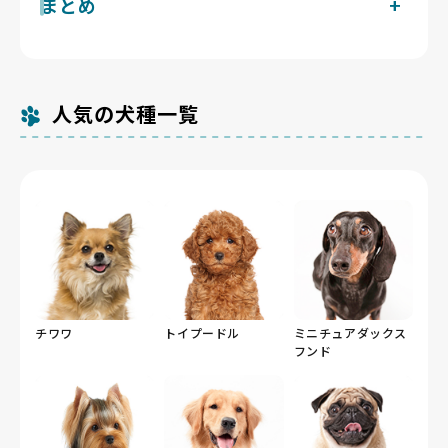
現在広島県で掲載中のヨークシャーテリアのブリーダー
まとめ
日があり、被毛が長く熱がこもりやすく気管虚脱の素因
あり、高い声がよく響きます。社会化と子犬期からの一
天性の門脈シャントや歯周病が知られる犬種です。広島
は1件です。Breeder Familiesでは「6つの絶対基準」
も持つため、早朝・夜間の短い散歩と舗装路の照り返し
貫したしつけで管理でき、過剰な吠えは健康面でも避け
県の犬猫等販売業登録件数は348件（令和5年4月1日現
冬が温暖で寒さに弱い犬種に向く広島県は、夏の35℃
と「12の総合基準」を設け、合格率10%未満の審査を
回避が欠かせません。運動量は控えめで、太田川沿いの
たい犬種です。
在）ですが、数の多寡より飼育管理の質を見極めること
超への暑さ対策を講じればヨークシャーテリアと快適に
通過したブリーダーだけを掲載しています。掲載数が多
平坦な遊歩道を涼しい時間帯に短く使えば、超小型のヨ
が重要です。親犬や子犬の肝機能・関節の検査記録を開
暮らせる地域です。
くないのは、それだけ厳選しているためです。
ークシャーテリアと広島県の住環境は無理なく両立でき
示し、超小型の体格と気管への負担に配慮した飼育をし
ます。
人気の犬種一覧
ているか、見学で親犬の暮らす環境まで見せてくれるか
を確認しましょう。
チワワ
トイプードル
ミニチュアダックス
フンド