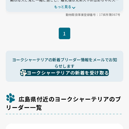
も関わりながら犬同士のルールを学びます。小さいうちから人の手
もっと見る
やブラッシングに慣れさせ、お迎え前にはキャリーバッグの練習
動物取扱事業登録番号：17呉市第067号
も。現役約7頭の少数飼育で家族みんなが目を配り、無添加で人も
食べられるフードや親犬へのPRA遺伝子検査も実施。お迎え後も
24時間相談できる、心も体も健やかに育てるブリーダーさんです
🐶
1
ヨークシャーテリアの新着ブリーダー情報をメールでお知
らせします
ヨークシャーテリアの新着を受け取る
広島県付近のヨークシャーテリアのブ
リーダー一覧