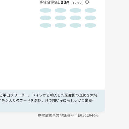
100
総合評価
点
（12/12）
る平田ブリーダー。ドイツから輸入した原産国の血統を大切
イチン入りのフードを選び、食の細い子にもしっかり栄養が
びのび過ごし、サロンのスペースも活用💪出産も初回ヒートを
に配慮されています🌸
動物取扱事業登録番号：E0502040号