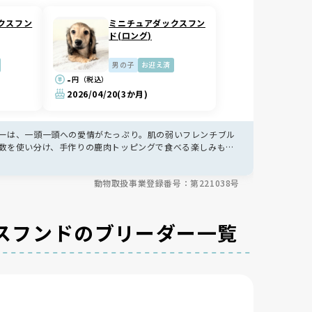
クスフン
ミニチュアダックスフン
ド(ロング)
男の子
お迎え済
-
円（税込）
2026/04/20
(3か月)
ーは、一頭一頭への愛情がたっぷり。肌の弱いフレンチブル
数を使い分け、手作りの鹿肉トッピングで食べる楽しみも工
、お迎え後もLINEで相談でき、里帰りも受け付ける手厚
動物取扱事業登録番号：第221038号
スフンドのブリーダー一覧