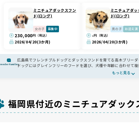
ミニチュアダックスフン
ミニチュアダッ
ド(ロング)
ド(ロング)
女の子
募集中
男の子
お迎え済
230,000
-
円（税込）
円（税込）
2026/04/20
(3か月)
2026/04/20
(3か月)
広島県でフレンチブルドッグとダックスフンドを育てる高木ブリーダ
reeder Families
ドッグにはグレインフリーのフードを選び、犬種や年齢に合わせて複
夫しています。小さいころから夜も同じ部屋で過ごし人になついて育ち
もっと見る
さ。家族の一員として大切に育てられています🐶
福岡県付近のミニチュアダック