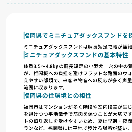
福岡県でミニチュアダックスフンドを
ミニチュアダックスフンドは胴長短足で腰が繊
ミニチュアダックスフンドの基本特性
体重3.5〜4.8kgの胴長短足の小型犬。穴の
が、椎間板への負担を避けフラットな路面のウ
えやすい部類で、来客や物音への反応が多く声
範囲に収まります。
福岡県の住環境との相性
福岡市はマンションが多く階段や室内段差が生
を避けつつ平地散歩で筋肉を保つことが大切で
トの照り返しを受けやすいため、夏は早朝・夜間
ランなど、福岡県には平地で歩ける場所が整い