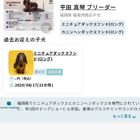
平田 真琴 ブリーダー
福岡県 福岡市西区戸切
ミニチュアダックスフンド(ロング)
カニンヘンダックスフンド(ロング)
過去お迎えの子犬
ミニチュアダックスフン
ド(ロング)
男の子
お迎え済
-
円（税込）
2025/06/17
(13か月)
福岡県でミニチュアダックスとカニンヘンダックスを専門にされてい
reeder Families
に、年1回のドッグショーにも参加。食事はグルコサミンやコンドロ
届くよう調整🍚運動は自宅22畳のケージフリー空間と広いお庭での
もっと見る
見送り生涯3回ほど、早い子では3歳で引退と、母犬への負担にも丁寧