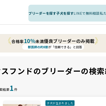
ブリーダーを探す
子犬を探す
LINEで無料相談
私
10%
優良ブリーダーのみ掲載
合格率
未満
獣医師の約8割
が「信頼できる」と回答
クスフンドのブリーダーの検索
1
索結果
件
子犬が生まれました