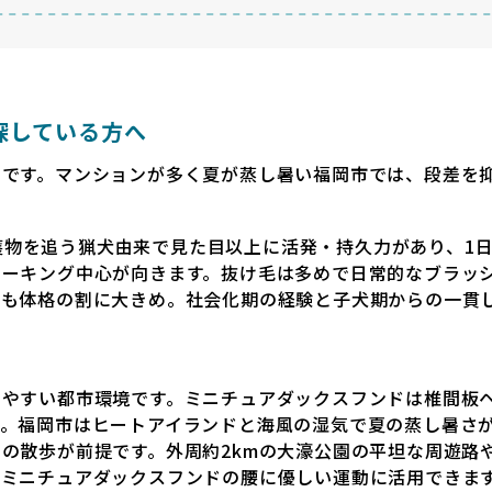
探している方へ
細です。マンションが多く夏が蒸し暑い福岡市では、段差を
中の獲物を追う猟犬由来で見た目以上に活発・持久力があり、1
ォーキング中心が向きます。抜け毛は多めで日常的なブラッ
量も体格の割に大きめ。社会化期の経験と子犬期からの一貫
じやすい都市環境です。ミニチュアダックスフンドは椎間板
す。福岡市はヒートアイランドと海風の湿気で夏の蒸し暑さ
の散歩が前提です。外周約2kmの大濠公園の平坦な周遊路
、ミニチュアダックスフンドの腰に優しい運動に活用できま