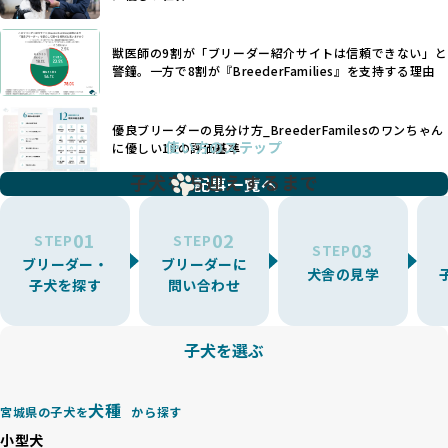
す。このような犬種ごとの違いを熟知し、適切なケアを提供
いなど、ワンちゃんの健康と福祉が犠牲にされることも少な
できるかどうかは、ブリーダーの専門性に大きく関わりま
くありません。
す。
獣医師の9割が「ブリーダー紹介サイトは信頼できない」と
また、健康リスクが予測しづらいミックス犬の繁殖や、愛情
優良ブリーダーは、少数の犬種（一般的に3種以内）に絞って
警鐘。一方で8割が『BreederFamilies』を支持する理由
が行き届かない多頭飼育等も問題です。これらのブリーディ
繁殖を行い、各犬種の特徴を熟知しています。これにより、
ング手法は、ワンちゃんの福祉を無視し、利益のみを追求す
犬種ごとの健康管理や繁殖において質の高いケアを提供する
るブリーダーによるものが多く、消費者にとっても深刻な課
優良ブリーダーの見分け方_BreederFamilesのワンちゃん
ことが可能です。
題となっています。
使い方のステップ
に優しい18の評価基準
一方、営利優先ブリーダーは流行や需要に応じて扱う犬種を
BreederFamiliesでは、こうしたワンちゃんに優しくないブ
増やす傾向があり、犬種ごとに異なる健康問題や適切な育成
子犬をお迎えするまで
リーディングをなくすため、すべてのワンちゃんを家族のよ
記事一覧へ
環境を十分に考慮しない場合があります。こうしたブリーダ
うに大切に飼育・繁殖を行っている「優良ブリーダー」のみ
ーでは、ワンちゃんが適切なケアを受けられず、健康を損ね
を厳選しています。
01
02
たりストレスを抱えたりするリスクが高まります。
STEP
STEP
03
STEP
「少数の犬種に集中」の詳細はこちら
ブリーダー・
ブリーダーに
BreederFamiliesでは、アニマルウェルフェアを最優先に考
犬舎の見学
子犬を探す
問い合わせ
えた6つの絶対基準と12の総合基準を設定しています。これに
近年、ミックス犬はユニークな見た目や性格で人気がありま
より、ワンちゃんが心身ともに健やかに過ごせる環境で育つ
すが、無計画な交配には健康リスクが伴います。異なる犬種
ことを徹底しています。
の特徴を持つことで予測しにくい健康問題が発生する可能性
子犬を選ぶ
BreederFamiliesでは、以下の6項目を必須条件とし、これら
が高く、診断や治療も複雑化する場合があります。また、ミ
を満たすブリーダーのみを選定しています：
ックス犬は成長後の性格や体格が予測しづらく、飼い主が期
これらの基準により、ワンちゃんの健全な成長と動物福祉に
待する理想と現実が大きく異なることも少なくありません。
犬種
基づいた責任あるブリーディングを確保しています。
宮城県の子犬を
から探す
優良ブリーダーは、犬種ごとの遺伝的特徴を守り、安定した
さらに、健康管理、社会性の育成、遺伝子検査、食事や運動
小型犬