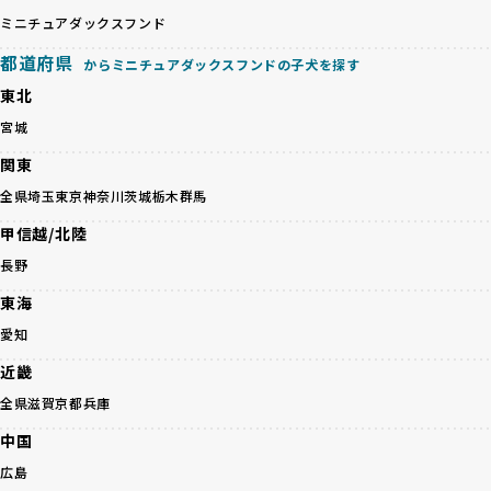
健康と性格を次世代に引き継ぐために、ミックス犬の繁殖を
の質など、ワンちゃんの心身に配慮した飼育環境が整ってい
避けます。無計画な交配がもたらすリスクを理解し、飼い主
ミニチュアダックスフンド
るかを評価する12項目の総合基準を設けています。これによ
への十分な説明とアフターフォローを確保できる範囲での繁
り、より高い基準をクリアしたブリーダーだけを厳選してい
都道府県
からミニチュアダックスフンドの子犬を探す
殖を徹底しているのです。
ます。
一方、営利優先ブリーダーは流行や需要に応じて安易にミッ
東北
その結果、合格率10%未満という厳しい基準をクリアした優
クス犬を繁殖し、健康管理や飼い主への配慮が不十分なこと
良ブリーダーのみが登録されています。
宮城
が多く見受けられます。場合によっては、チワワ×ハスキー
BreederFamiliesでは、法令に準拠するだけでなく、ワンち
等体格の異なるリスクの高い交配を行うこともあります。
関東
ゃんを家族のように愛するという理念を共有するブリーダー
「ミックス犬を繁殖しない」の詳細はこちら
のみを厳選しています。これにより、ユーザーの皆さんに安
全県
埼玉
東京
神奈川
茨城
栃木
群馬
心して選べる選択肢を提供しています。
ペットショップやペットオークションは、流通過程でワンち
甲信越/北陸
「BreederFamilesのワンちゃんに優しい18の評価基準」は
ゃんが長時間の輸送を強いられたり、狭いケージに閉じ込め
こちら
長野
られるなど、心身に大きな負担がかかります。このような環
境は、ストレスや感染リスクを増大させるだけでなく、ワン
東海
BreederFamiliesでは、すべてのブリーダーを書類審査、直
ちゃんの社会性や基本的なしつけにも悪影響を与える可能性
接のヒアリング、現地確認を通じて厳しく評価しています。
愛知
があります。
このプロセスにより、育成環境や健康管理だけでなく、ブリ
優良ブリーダーは、ワンちゃんの健康と幸せを第一に考え、
近畿
ーダー自身の理念や姿勢までも丁寧に確認しています。
ペットショップやオークションを介さずに直接飼い主に渡す
さらに、こうした評価結果は透明性を持って公開されている
全県
滋賀
京都
兵庫
ことを大切にしています。また、彼らはお迎え先を自身で確
ため、どのブリーダーを選んでも安心して子犬をお迎えいた
認し、ワンちゃんが安心して暮らせる環境を整えるために直
中国
だけます。
接の引き渡しを基本とします。
徹底した透明性こそが、BreederFamiliesの大きな特徴で
広島
一方で、営利優先ブリーダーは、広範囲に販売するためにペ
す。