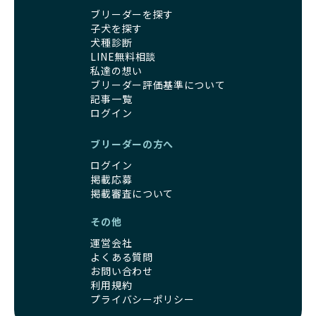
時期が特に重要です。この期間は、ブリーダーが飼育してい
BreederFamiliesでは、すべてのブリーダーが厳しい基準を
ブリーダーを探す
る時期と重なるため、ワンちゃんが人や他の犬、家庭環境に
クリアした方々だけです。運営チームがブリーダーに直接ヒ
子犬を探す
対して適応力を高めるための基礎を築く貴重な機会となりま
アリングを行い、現地確認を経て透明性の高い情報を公開し
犬種診断
す。
ています。
LINE無料相談
優良ブリーダーは、母犬との愛情ある触れ合いや、兄弟犬や
これにより、ユーザーは見た目だけでなく、育成環境や健康
私達の想い
他の犬との遊び、人や日常的な家庭環境への慣れを促すこと
管理体制、社会性の取り組みといった客観的なデータを基に
ブリーダー評価基準について
で社会化を進めています。これにより、新しい家族に迎えら
安心して子犬を選ぶことができます。
記事一覧
れた後もストレスなく過ごせるようサポートします。
子犬のお迎えまでのやりとりに不安を感じる方も多いかもし
ログイン
営利優先ブリーダーは、母犬から早期に分離し、ケージ内で
れませんが、BreederFamiliesならその心配は無用です。
の生活が中心となるため、ワンちゃんが他の犬や人と触れ合
運営チームがブリーダーとのやりとりを全面的にサポートし
ブリーダーの方へ
う機会が少なく、社会性が十分に育たないことがあります。
ます。不明点やトラブルが発生した場合も迅速に対応するた
こうしたワンちゃんは、家庭環境に適応しづらくなるリスク
ログイン
め、安心してお迎え準備を進められます。
が高まります。
掲載応募
さらに、LINEでの無料相談も提供しており、気軽に質問でき
「社会化にこだわる」の詳細はこちら
掲載審査について
るのもBreederFamiliesならではの魅力です。
その他
出産は母犬にとって大きな負担がかかる命がけの行為であ
BreederFamiliesは、厳しい基準と徹底した審査プロセスを
り、その健康状態が子犬にも影響を与えます。出産時に母犬
通じて「ワンちゃんに優しい世界を創る」ことを目指してい
運営会社
が健康であることは、母犬自身の負担を軽減するだけでな
ます。単なる仲介サービスを超え、ワンちゃんの健康と幸
よくある質問
く、生まれてくる子犬の健康や成長にも大きく影響します。
福、飼い主様の安心を第一に考えるプラットフォームとし
お問い合わせ
よって、母犬の健康を配慮した出産管理が非常に重要です。
利用規約
て、ワンちゃんを家族のように愛する優良ブリーダーのみを
優良ブリーダーは、母犬の健康状態に細心の注意を払い、獣
プライバシーポリシー
厳選し紹介しています。
医師と相談しながら出産のタイミングや間隔を適切に決定し
この取り組みにより、BreederFamiliesでは、飼い主様がワ