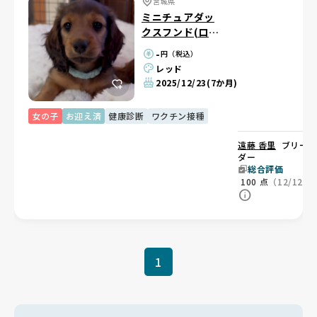
宮城県
ミニチュアダッ
クスフンド(ロン
グ)
-
円（税込）
レッド
2025/12/23
(7か月)
女の子
お迎え済
健康診断
ワクチン接種
遠藤 香里
ブリー
ダー
総合評価
100
点
（12/12）
1