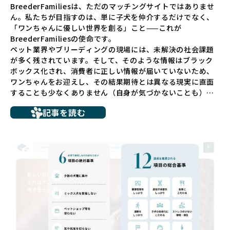
BreederFamiliesは、ただのマッチングサイトではありませ
ん。私たちが目指すのは、単に子犬を仲介するだけでなく、
「ワンちゃんに優しい世界を創る」こと——これが
BreederFamiliesの使命です。
ペット業界やブリーディングの現場には、未解決の社会課題
が多く残されています。そして、そのような情報はブラック
ボックス化され、消費者に正しい情報が届いていないため、
ワンちゃんをお迎えし、その結果期待とは異なる現実に直面
することも少なくありません（自身が気づかないことも）。
たとえば、ペットショップで購入した子犬が劣悪な環境で育
記事を読む
ち、健康面や社会性に問題を抱えていたり、またブリーダー
サイトで子犬だけを可愛く掲載されているものの、裏側では
親犬が乱繁殖によって体力を削られ、苦しい環境で過ごして
いるというケースもあります。こうした問題は、消費者にと
っても大きな負担であり、ワンちゃん自身にとっても非常に
望ましくない環境です。
だからこそ、私たちは正しい情報と安心して選べる場所を提
供すべきだと考えています。BreederFamiliesでは、ワンち
ゃんを家族のように愛する「優良ブリーダー」のみを独自の
厳しい基準で厳選し、その評価基準や評価結果をオープンに
しています。これにより、消費者の皆様が安心して子犬やブ