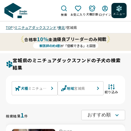
メニュー
犬種診断
検索
お気に入り
ログイン
TOP
ミニチュアダックスフンド
東北
宮城県
10%
優良ブリーダーのみ掲載
合格率
未満
獣医師の約8割
が「信頼できる」と回答
宮城県のミニチュアダックスフンドの子犬の検索
結果
犬種
ミニチュアダックスフンド ミニチュアダックスフンド(ロング)
地域
宮城県
絞り込み
1
検索結果
件