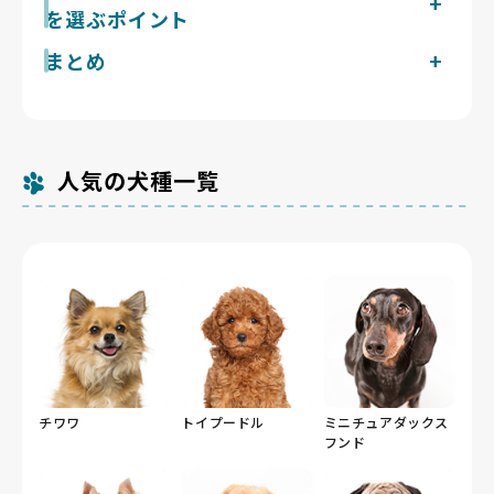
帯夜もほとんど見られない一方、冬は最低気温が0℃を
分の散歩を、階段やソファからの飛び降りを避けながら
を選ぶポイント
下回る冬日が年間約80日あり、路面凍結への注意が欠
続けると落ち着いて暮らせます。被毛はスムース・ロン
かせません。胴長短足のミニチュアダックスフンドは椎
グ・ワイヤーの3タイプで抜け毛の量には差があります
まとめ
宮城県で掲載中のミニチュアダックスフンドのブリーダ
間板に負担がかかりやすく、段差の上り下りや滑りやす
が、いずれもこまめなブラッシングが前提です。猟犬気
ー
い路面は避けたい犬種です。広瀬川沿いの遊歩道や榴岡
質で吠えやすい面もあり、子犬期からの接し方が暮らし
宮城県のミニチュアダックスフンド探しは、見た目や流
現在1件です。Breeder Familiesでは「6つの絶対基
公園のドッグランなど平坦なコースが確保できる宮城県
やすさにつながります。
行だけでなく、椎間板への負担に配慮した育て方など健
準」と「12の総合基準」を設け、合格率10%未満の審
は、無理な上下動を控えながら散歩の習慣をつくりやす
康と自然な姿を大切にするブリーダーが掲載されている
査を通過したブリーダーだけを掲載しています。宮城県
い土地といえます。
Breeder Familiesから始めましょう。
人気の犬種一覧
の掲載数が多くないのは、親犬の飼育環境や出産頻度ま
で確認したうえで厳選しているためです。宮城県内には
犬猫等販売業の登録が222件（令和5年4月1日現在）あ
りますが、そのなかで基準を満たして掲載しているのは
この件数にとどまります。
チワワ
トイプードル
ミニチュアダックス
フンド