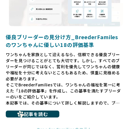
リーダーを選べる環境を整えています。
そして、消費者の皆様が正しい情報をもとに優良ブリーダー
を求めることで、ワンちゃんを家族のように愛する優良ブリ
ーダーが増え、営利優先の「悪徳ブリーダー」が自然と淘汰
される社会を目指しています。目の前の子犬だけでなく、親
犬や引退犬も大切にされる環境を作り上げ、すべてのワンち
優良ブリーダーの見分け方_BreederFamiles
ゃんに優しい世界を築いていきたいと考えています。
のワンちゃんに優しい18の評価基準
ペットショップでの生体販売では、ワンちゃんが健やかに成
ワンちゃんを家族として迎えるなら、信頼できる優良ブリー
長するための環境が十分に整っていない場合が多く、販売ま
ダーを見つけることがとても大切です。しかし、すべてのブ
での間に過密な環境や長距離移動のストレスを受けることが
リーダーが同じではなく、営利を優先してワンちゃんの健康
少なくありません。このような環境は、健康リスクや社会性
や福祉を十分に考えないところもあるため、慎重に見極める
の問題につながりやすく、ワンちゃんにとっても望ましいと
必要があります。
は言えません。
そこでBreederFamiliesでは、ワンちゃんの福祉を第一に考
こうした背景から、BreederFamiliesはペットショップを介
えた「18の評価基準」を作成し、この基準を満たすブリーダ
さない直接販売を採用するとともに、ペットオークションや
ーのいをご紹介しています。
ペットショップを利用するブリーダーの掲載も行ってしませ
本記事では、その基準について詳しく解説しますので、ブリ
ん。
ーダー選びの参考にしていただければ幸いです。
ペットショップを避けた方がいい理由の詳細はこちら
記事を読む
トイプードルやコーギーなどの犬種では、見た目のためだけ
多くのブリーダーサイトでは、掲載するブリーダーの審査が
に断尾（しっぽを切る）や断耳（耳を切る）が行われている
法令レベルの最低基準にとどまっていることが問題です。こ