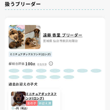
扱うブリーダー
遠藤 香里 ブリーダー
宮城県 仙台市泉区向陽台
ミニチュアダックスフンド(ロング)
100
総合評価
点
（12/12）
過去お迎えの子犬
ミニチュアダックスフ
ンド(ロング)
女の子
お迎え済
-
円（税込）