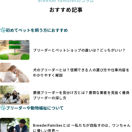
Breeder Familiesのコラム
ことがあります。
の法令レベルの基準はブリーディング環境の最低限を定める
おすすめ記事
これは痛みを伴う処置で、ワンちゃんの身体的な負担が大き
ものに過ぎず、ワンちゃんの心身の福祉やブリーダーの責任
く、慢性的な痛みや不安感を引き起こす可能性もあります。
ある姿勢を十分に保障するものではありません。そのため、
また、しっぽや耳はワンちゃんの重要なコミュニケーション
厳格なチェックを経ていないブリーダーが掲載されることも
手段でもあるため、切断されることで他の犬や人間との意思
初めてペットを飼う方におすすめ
少なくなく、消費者にとって選択の判断が難しい現状があり
疎通が難しくなることもあります。
ます。
ヨーロッパ諸国ではこうした処置が禁止されている一方で、
さらに、書類審査のみで掲載が許可されるサイトが多く、実
日本ではいまだ行われる場合があります。
際の飼育環境やブリーダーの姿勢が見えにくい点も課題で
ブリーダーとペットショップの違いは？どっちがいい？
優良ブリーダーは動物福祉を優先し、ワンちゃんの自然な姿
す。こうしたサイトでは、ブリーダーが記載する情報が主で
を大切にするため断尾・断耳を行いません。
あり、実際の現場や日々のケアの状況がわからないため、営
一方、営利優先ブリーダーでは「見た目が良く売れやすい」
利優先の「悪徳ブリーダー」が含まれるリスクが高まりま
犬のブリーダーとは？信頼できる人の選び方や仕事内容を
ことを理由に断尾や断耳を行うことがあり、中には麻酔なし
す。
わかりやすく解説
で処置するケースも見受けられます。
BreederFamiliesでは、ワンちゃんを大切にする「優良ブリ
「耳やしっぽを切らない」詳細はこちら
ーダー」のみを紹介するために、法令を超えた独自の基準を
設け、ブリーダーの理念や飼育環境の厳格なチェックを行っ
悪徳ブリーダーを見分け方とは？悪質な業者を見抜く優良
犬種ごとに異なる健康リスクや育て方のポイントを理解し、
ブリーダーの探し方
ています。
適切に対応するためには、深い知識と豊富な経験が欠かせま
ブリーダーや動物福祉について
せん。現在、犬種は200種類以上あり、それぞれに特有の健康
一部の営利優先のブリーディングでは、母犬の出産負担を考
リスクや性格特性が存在します。
えずに大量繁殖が行われ、親犬が心身ともに疲弊するケース
たとえば、パグは呼吸器系のトラブルを抱えやすく、ラブラ
が見られます。さらに、コストカットのために食事を減らし
BreederFamiliesとは 〜私たちが目指すのは、ワンちゃん
ドール・レトリバーには股関節形成不全への注意が必要で
たり、栄養のない食事を与える、適切な健康管理が行われな
に優しい世界〜