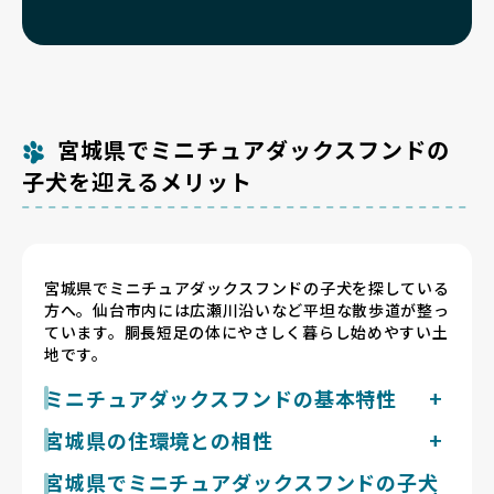
宮城県でミニチュアダックスフンドの
子犬を迎えるメリット
宮城県でミニチュアダックスフンドの子犬を探している
方へ。仙台市内には広瀬川沿いなど平坦な散歩道が整っ
ています。胴長短足の体にやさしく暮らし始めやすい土
地です。
ミニチュアダックスフンドの基本特性
ミニチュアダックスフンドは成犬で体重4〜5kg・体高
宮城県の住環境との相性
13〜15cm前後の小型犬です。胴が長く脚が短い体型で
宮城県は仙台市を中心に夏はやませの影響で涼しく、熱
宮城県でミニチュアダックスフンドの子犬
足腰への負担が大きいため、迎えた後は1日2回20〜30