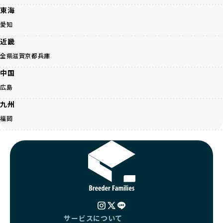
事管理もしっかり行い、成長に必要な栄養を確保するなど、
遺伝的なリスクを最小限に抑えた繁殖計画、栄養バランスが
東海
ワンちゃんの健康を第一にした繁殖を心がけています。
考えられた食事、子犬がのびのびと動ける適度な運動環境、
「見た目以上に健康重視」の詳細はこちら
愛知
さらに獣医師と連携した健康管理まで徹底しています。
その結果、BreederFamiliesを通じてお迎えする子犬は、元
近畿
引退犬とは、繁殖期を終えたワンちゃんたちのことを指しま
気で健康なスタートを切れることが大きな魅力です。
す。
全県
滋賀
京都
兵庫
子犬の社会性は、家庭でのしつけをスムーズにする重要なポ
優良ブリーダーは、引退犬も家族の一員として、彼らの幸せ
イントです。BreederFamiliesのブリーダーは、母犬や兄弟
中国
を願っています。よって、引退後も自宅で飼育を続けるか、
犬、人との触れ合いの時間をしっかり確保し、子犬が自然に
信頼できる相手に譲渡するなど、ワンちゃんが幸せに暮らせ
広島
コミュニケーション能力を身につけられるよう育てていま
るように配慮します。
す。
九州
一方、営利優先ブリーダーは引退犬を「コスト」として考
家庭に迎えたその日から、すでに社会性の基盤ができている
え、早く手放すことを考えます。場合によっては、悪徳保護
福岡
ため、新しい環境にもスムーズに適応できます。
団体に引き渡されることもあり、ワンちゃんの生活が不安定
これにより、飼い主さんにとっても安心してスタートできる
になる可能性が高まります。
でしょう。
引退犬に対する扱いがどうなっているかも、優良ブリーダー
BreederFamiliesのブリーダーは、犬種に関する豊富な知識
を見分けるポイントとなります。
と経験を持っています。そのため、子犬を迎えた後の健康管
「引退犬も大切に」の詳細はこちら
理やしつけ、生活スタイルに合わせた育て方について、丁寧
なアドバイスを受けられます。「この犬種ならではの特徴
社会化とは、ワンちゃんが人間や他の犬、日常の環境にスム
は？」「食事はどうしたらいい？」など、疑問や悩みがあれ
ーズに適応できるようにするプロセスです。ワンちゃんの社
ば、専門的な視点から解決のヒントをもらえるのも安心でき
会化は、生後3週間から12週間頃の「社会化期」と呼ばれる
るポイントです。
サービスについて