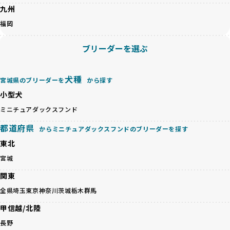
ットショップやオークションを活用し、子犬の心身への影響
九州
を軽視しがちです。
BreederFamiliesは、ペット業界が抱える命の大量生産・大
福岡
「ペットショップ等を使わない」の詳細はこちら
量販売、負担の大きい流通構造、劣悪な飼育環境といった課
題に真摯に向き合っています。優良ブリーダーとの直接取引
ブリーダーを選ぶ
近年、「小さくて可愛い」「珍しい毛色」という見た目の特
を促進することで、無駄な命の消費を減らし、命を大切にす
徴が人気を集め、高値で取引されることが多くなっていま
る社会の実現を目指しています。
す。しかし、こうした特徴には健康リスクが伴う場合が少な
さらに、売上の一部を保護団体や保護団体を支援する公益法
犬種
宮城県のブリーダーを
から探す
くありません。極小サイズは骨や心臓に負担がかかりやす
人へ寄付しています。多くのペット販売業者が、動物福祉へ
く、レアカラーには遺伝疾患のリスクが高まることがありま
小型犬
の取り組みが不十分であることを理由に寄付を断られる中、
す。
BreederFamiliesはその姿勢が評価され、寄付が実現してい
ミニチュアダックスフンド
営利優先ブリーダーは、このような流行や需要に応じて無理
ます。この活動により、保護が必要なワンちゃんの救済や保
な繁殖を行いがちです。小柄な母犬を繁殖に多用して体に負
都道府県
護活動の支援にも貢献しています。
からミニチュアダックスフンドのブリーダーを探す
担をかけたり、子犬を小さく見せるために食事を減らすな
BreederFamiliesのこうした取り組みは、目の前の子犬だけ
東北
ど、健康を犠牲にした管理がされることもあります。このよ
でなく、すべてのワンちゃんに優しい未来を創るための大き
うな方法では、ワンちゃんの免疫力や体力が低下し、飼い主
宮城
な一歩です。ユーザーの皆さんがBreederFamiliesを通じて
にとっても将来的な医療費やケアの負担が増える恐れがあり
子犬をお迎えすることで、こうした社会貢献活動を間接的に
関東
ます。
支えることができます。
優良ブリーダーは、こうした流行に流されず、ワンちゃんの
全県
埼玉
東京
神奈川
茨城
栃木
群馬
健康を最優先に考えています。特に小さいワンちゃんやレア
BreederFamiliesに登録されているブリーダーは、子犬が心
甲信越/北陸
カラーの子犬を販売する場合は、健康リスクを十分に理解
身ともに健康に育つための環境づくりに全力を注いでいま
し、飼い主にそのリスクについて丁寧に説明しています。食
長野
す。