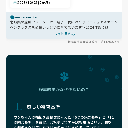
2025/12/23
(7か月)
Breeder Families
宮城県の遠藤ブリーダーは、親子二代にわたりミニチュア＆カニン
ヘンダックスを愛情いっぱいに育てています🐾2024年度には「優
良犬繁殖実績（アウトスタンディングブリーダー）」として表彰！
もっと見る
少数飼育で、一頭一頭の健康と幸せを最優先🐶手作りごはんと丁寧
動物取扱事業登録番号：第1120026号
なケアで輝く毛並みと穏やかな性格を育んでいます✨
検索結果がなぜ少ないの？
厳しい審査基準
ワンちゃんの福祉を最優先に考えた「6つの絶対基準」と「12
の総合基準」を設定。合格率はわずか10%未満という、厳格
な基準をクリアしたブリーダーだけを厳選しています。