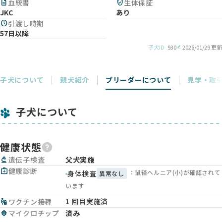
description
血統書
verified_user
生体保証
JKC
あり
schedule
引渡し時期
57日以降
子犬ID
930
2026/01/29 更新
子犬について
親犬紹介
ブリーダーについて
見学・取
子犬について
健康状態
biotech
遺伝子検査
父犬実施
medical_services
健康診断
：鼠径ヘルニア(小)が確認されて
身体検査
異常なし
います
1 回目実施済
vaccines
ワクチン接種
memory
マイクロチップ
済み