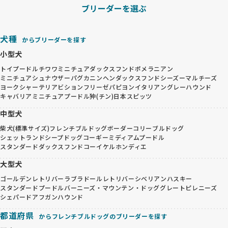
ブリーダーを選ぶ
犬種
からブリーダーを探す
小型犬
トイプードル
チワワ
ミニチュアダックスフンド
ポメラニアン
ミニチュアシュナウザー
パグ
カニンヘンダックスフンド
シーズー
マルチーズ
ヨークシャーテリア
ビションフリーゼ
パピヨン
イタリアングレーハウンド
キャバリア
ミニチュアプードル
狆(チン)
日本スピッツ
中型犬
柴犬(標準サイズ)
フレンチブルドッグ
ボーダーコリー
ブルドッグ
シェットランドシープドッグ
コーギー
ミディアムプードル
スタンダードダックスフンド
コーイケルホンディエ
大型犬
ゴールデンレトリバー
ラブラドールレトリバー
シベリアンハスキー
スタンダードプードル
バーニーズ・マウンテン・ドッグ
グレートピレニーズ
シェパード
アフガンハウンド
都道府県
からフレンチブルドッグのブリーダーを探す