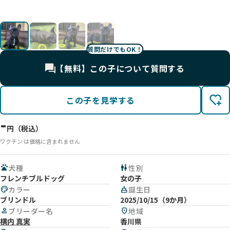
影
影
影
影
質問だけでもOK！
【無料】この子について質問する
この子を見学する
-
円（税込）
ワクチン は価格に含まれません
pets
犬種
wc
性別
フレンチブルドッグ
女の子
palette
カラー
cake
誕生日
ブリンドル
2025/10/15（9か月）
person
ブリーダー名
location_on
地域
横内 真実
香川県