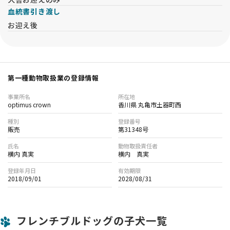
血統書引き渡し
お迎え後
第一種動物取扱業の登録情報
事業所名
所在地
optimus crown
香川県 丸亀市土器町西
種別
登録番号
販売
第31348号
氏名
動物取扱責任者
横内 真実
横内 真実
登録年月日
有効期限
2018/09/01
2028/08/31
フレンチブルドッグの子犬一覧