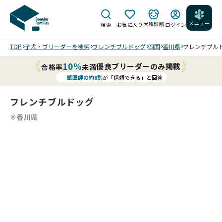
メニュー
犬種診断
検索
お気に入り
ログイン
TOP
子犬・ブリーダーを検索
フレンチブルドッグ
四国
香川県
フレンチブルドッ
10%
優良ブリーダーのみ掲載
合格率
未満
獣医師の約8割
が「信頼できる」と回答
フレンチブルドッグ
香川県
4
4
4
4
/
/
202
202
202
202
5/1
5/1
5/1
5/1
2/1
2/1
2/1
2/1
2 撮
2 撮
2 撮
2 撮