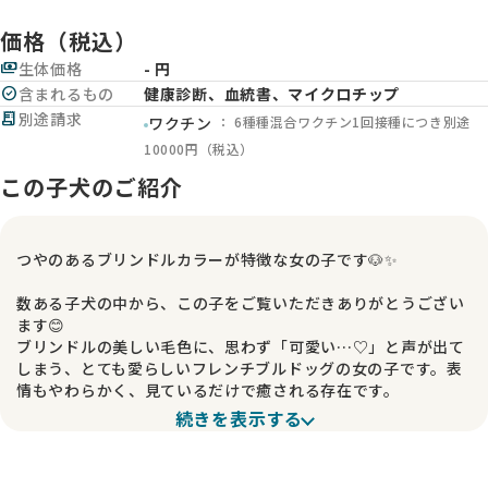
価格（税込）
payments
生体価格
- 円
check_circle
含まれるもの
健康診断、血統書、マイクロチップ
receipt_long
別途請求
： 6種種混合ワクチン1回接種につき別途
ワクチン
10000円（税込）
この子犬のご紹介
つやのあるブリンドルカラーが特徴な女の子です🐶✨
数ある子犬の中から、この子をご覧いただきありがとうござい
ます😊
ブリンドルの美しい毛色に、思わず「可愛い…♡」と声が出て
しまう、とても愛らしいフレンチブルドッグの女の子です。表
情もやわらかく、見ているだけで癒される存在です。
続きを表示する
🐾 この子について
女の子らしい優しい雰囲気を持ち、可愛さがぎゅっと詰まった
子です💕 日々の様子を見ていても、とても愛嬌があり、人のそ