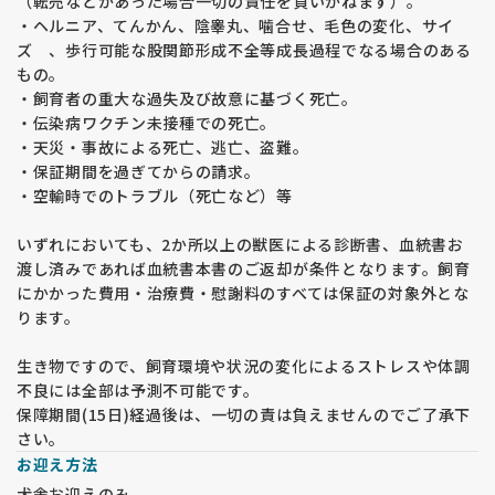
（転売などがあった場合一切の責任を負いかねます）。
・ヘルニア、てんかん、陰睾丸、噛合せ、毛色の変化、サイ
ズ 、歩行可能な股関節形成不全等成長過程でなる場合のある
もの。
・飼育者の重大な過失及び故意に基づく死亡。
・伝染病ワクチン未接種での死亡。
・天災・事故による死亡、逃亡、盗難。
・保証期間を過ぎてからの請求。
・空輸時でのトラブル（死亡など）等
いずれにおいても、2か所以上の獣医による診断書、血統書お
渡し済みであれば血統書本書のご返却が条件となります。飼育
にかかった費用・治療費・慰謝料のすべては保証の対象外とな
ります。
生き物ですので、飼育環境や状況の変化によるストレスや体調
不良には全部は予測不可能です。
保障期間(15日)経過後は、一切の責は負えませんのでご了承下
さい。
お迎え方法
犬舎お迎えのみ