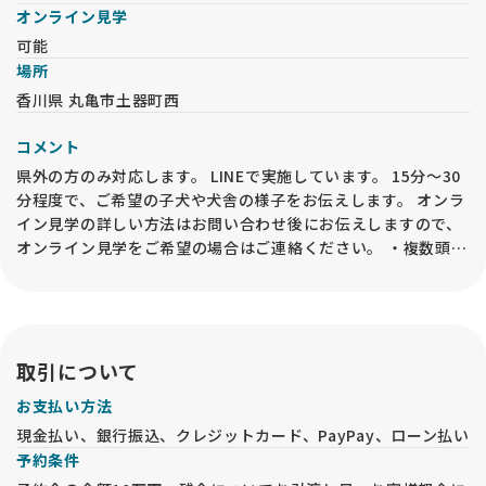
オンライン見学
可能
場所
香川県 丸亀市土器町西
コメント
県外の方のみ対応します。 LINEで実施しています。 15分～30
分程度で、ご希望の子犬や犬舎の様子をお伝えします。 オンラ
イン見学の詳しい方法はお問い合わせ後にお伝えしますので、
オンライン見学をご希望の場合はご連絡ください。 ・複数頭の
見学希望は対応しておりません。 ・お迎えに関してご家族様の
同意を得ていて、お迎えしたい子(色・性別など)が明確に決ま
っている場合のみ見学して頂けます。(ペットショップではあり
ませんので、とりあえず見てみたい。全部見たい。などは対応
致しません) なお、オンライン見学の実施後でも、必ずお迎え
取引について
の前には事業所内での「現物確認・対面説明」が必要となるの
お支払い方法
で、予めご承知おきください。
現金払い、銀行振込、クレジットカード、PayPay、ローン払い
予約条件