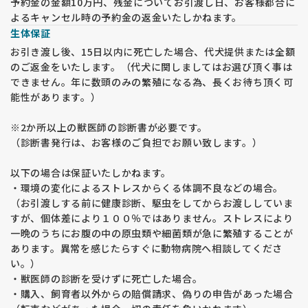
予約金の金額10万円、残金についてお引渡し日、お客様都合に
よるキャンセル時の予約金の返金いたしかねます。
生体保証
お引き渡し後、15日以内に死亡した場合、代犬提供または全額
のご返金をいたします。（代犬に関しましてはお選び頂く事は
できません。年に数頭のみの繁殖になる為、長くお待ち頂く可
能性があります。）
※2か所以上の獣医師の診断書が必要です。
（診断書発行は、お客様のご負担でお願い致します。）
以下の場合は保証いたしかねます。
・環境の変化によるストレスからくる体調不良などの場合。
（お引渡しする前に健康診断、駆虫をしてからお渡ししていま
すが、個体差により１００％ではありません。ストレスにより
一晩のうちにお腹の中の原虫類や細菌類が急に繁殖することが
あります。異常を感じたらすぐに動物病院へ相談してくださ
い。）
・獣医師の診断を受けずに死亡した場合。
・購入、飼育者以外からの賠償請求、偽りの申告があった場合