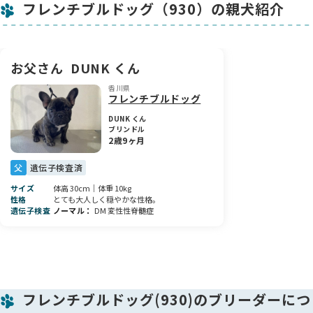
フレンチブルドッグ（930）の親犬紹介
ばにいるのが大好きな性格に育っています。フレンチブルドッ
グらしい魅力もしっかり感じられる子で、これからの成長もと
ても楽しみです。
🏥 健康面について
お父さん
DUNK くん
現在、鼠径ヘルニア（小）が確認されています。そのため、今
香川県
回はお迎えしやすい価格にてお譲りさせていただきます。日常
フレンチブルドッグ
生活に大きな支障が出るものではありませんが、内容をご理
解・ご了承いただいた上でのお迎えをお願いしております。
DUNK くん
ブリンドル
2歳9ヶ月
🏠 ご家族様へのお願い
この子の状態も含めてすべてをご理解いただき、生涯にわたり
父
遺伝子検査済
家族の一員として大切にしてくださるご家族様を募集しており
サイズ
体高 30cm｜体重 10kg
ます🍀 小さな体で一生懸命生きている、とても可愛い女の子で
性格
とても大人しく穏やかな性格。
す。たくさんの愛情に包まれて幸せに過ごしてほしいと心から
遺伝子検査
ノーマル
DM 変性性脊髄症
願っています。
気になることやご質問などがありましたら、どうぞお気軽にお
問い合わせください😊✨
素敵なご縁がありますように…💖
フレンチブルドッグ(930)のブリーダーにつ