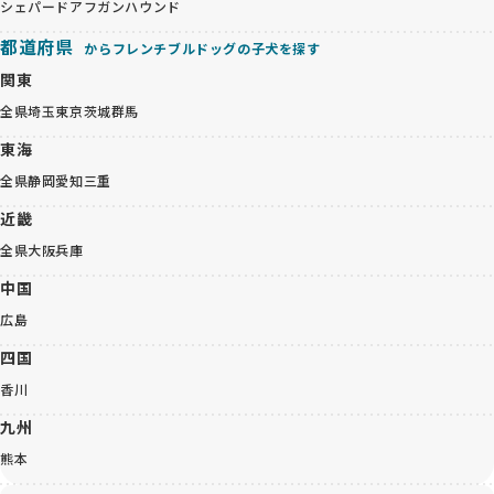
シェパード
アフガンハウンド
都道府県
からフレンチブルドッグの子犬を探す
関東
全県
埼玉
東京
茨城
群馬
東海
全県
静岡
愛知
三重
近畿
全県
大阪
兵庫
中国
広島
四国
香川
九州
熊本