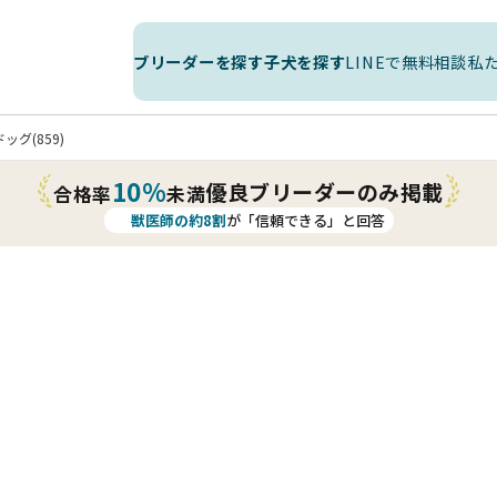
ブリーダーを探す
子犬を探す
LINEで無料相談
私
グ(859)
10%
優良ブリーダーのみ掲載
合格率
未満
獣医師の約8割
が「信頼できる」と回答