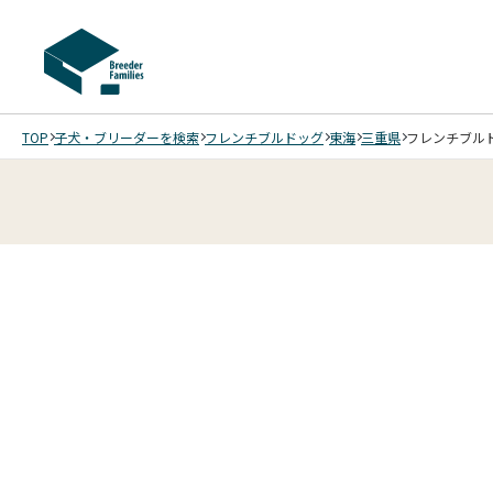
TOP
子犬・ブリーダーを検索
フレンチブルドッグ
東海
三重県
フレンチブルドッ
6
4
6
5
6
6
6
6
/
/
/
/