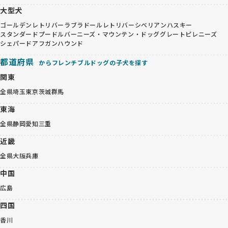
大型犬
ゴールデンレトリバー
ラブラドールレトリバー
シベリアンハスキー
スタンダードプードル
バーニーズ・マウンテン・ドッグ
グレートピレニーズ
シェパード
アフガンハウンド
都道府県
からフレンチブルドッグの子犬を探す
関東
全県
埼玉
東京
茨城
群馬
東海
全県
静岡
愛知
三重
近畿
全県
大阪
兵庫
中国
広島
四国
香川