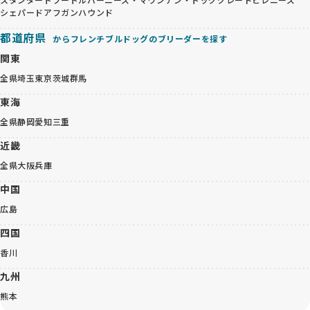
シェパード
アフガンハウンド
都道府県
からフレンチブルドッグのブリーダーを探す
関東
全県
埼玉
東京
茨城
群馬
東海
全県
静岡
愛知
三重
近畿
全県
大阪
兵庫
中国
広島
四国
香川
九州
熊本