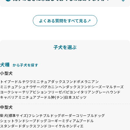
よくある質問をすべて見る
子犬を選ぶ
犬種
から子犬を探す
小型犬
トイプードル
チワワ
ミニチュアダックスフンド
ポメラニアン
ミニチュアシュナウザー
パグ
カニンヘンダックスフンド
シーズー
マルチーズ
ヨークシャーテリア
ビションフリーゼ
パピヨン
イタリアングレーハウンド
キャバリア
ミニチュアプードル
狆(チン)
日本スピッツ
中型犬
柴犬(標準サイズ)
フレンチブルドッグ
ボーダーコリー
ブルドッグ
シェットランドシープドッグ
コーギー
ミディアムプードル
スタンダードダックスフンド
コーイケルホンディエ