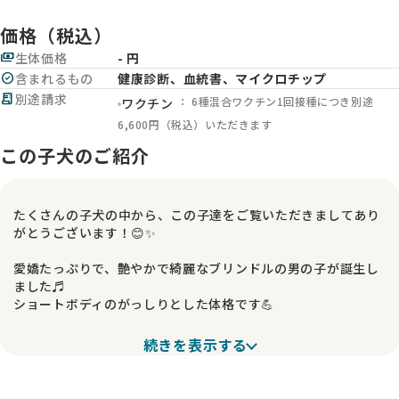
価格（税込）
payments
生体価格
- 円
check_circle
含まれるもの
健康診断、血統書、マイクロチップ
receipt_long
別途請求
： 6種混合ワクチン1回接種につき別途
ワクチン
6,600円（税込）いただきます
この子犬のご紹介
たくさんの子犬の中から、この子達をご覧いただきましてあり
がとうございます！😊✨
愛嬌たっぷりで、艶やかで綺麗なブリンドルの男の子が誕生し
ました♬
ショートボディのがっしりとした体格です💪
4人兄妹でのびのびと育ちました。兄妹のなかで一番大きな男
続きを表示する
の子♪ とってもマイペースな一面もあり、のっそり歩いている
姿を見ているだけでにやけちゃう💗
パパ譲りの甘えん坊な面と、ママ譲りのフレンドリーな性格の