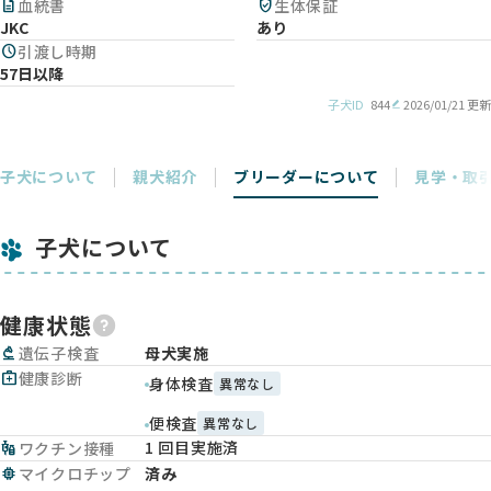
description
血統書
verified_user
生体保証
JKC
あり
schedule
引渡し時期
57日以降
子犬ID
844
2026/01/21 更新
子犬について
親犬紹介
ブリーダーについて
見学・取
子犬について
健康状態
biotech
遺伝子検査
母犬実施
medical_services
健康診断
身体検査
異常なし
便検査
異常なし
1 回目実施済
vaccines
ワクチン接種
memory
マイクロチップ
済み