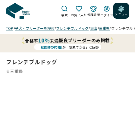
メニュー
犬種診断
検索
お気に入り
ログイン
TOP
子犬・ブリーダーを検索
フレンチブルドッグ
東海
三重県
フレンチブルドッ
10%
優良ブリーダーのみ掲載
合格率
未満
獣医師の約8割
が「信頼できる」と回答
フレンチブルドッグ
三重県
6
4
6
5
6
6
6
6
/
/
/
/
兄妹
202
で仲
5/1
どん
良く
遊ん
2/0
なお
遊ん
で疲
9 撮
話し
でい
れた
影
して
ま
202
らみ
大き
202
るの
す。
5/1
んな
くな
5/1
か
(右
2/2
でね
りま
1/1
な？
から
9 撮
むね
し
9 撮
(左
2番