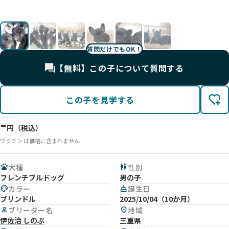
影
む🥱
た！
影
側)
目)
質問だけでもOK！
【無料】この子について質問する
この子を見学する
-
円（税込）
ワクチン は価格に含まれません
pets
犬種
wc
性別
フレンチブルドッグ
男の子
palette
カラー
cake
誕生日
ブリンドル
2025/10/04（10か月）
person
ブリーダー名
location_on
地域
伊佐治 しのぶ
三重県