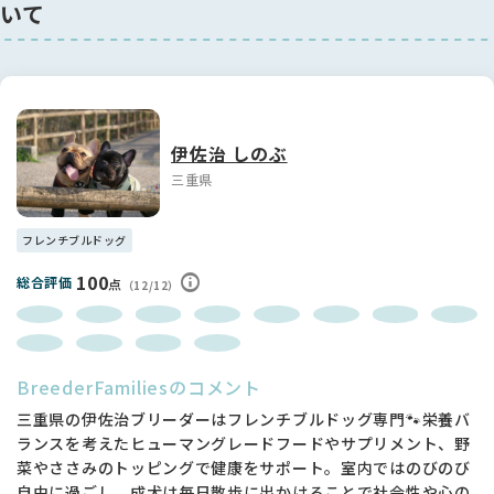
いて
伊佐治 しのぶ
三重県
フレンチブルドッグ
100
総合評価
点
（12/12）
BreederFamiliesのコメント
三重県の伊佐治ブリーダーはフレンチブルドッグ専門🐾栄養バ
ランスを考えたヒューマングレードフードやサプリメント、野
菜やささみのトッピングで健康をサポート。室内ではのびのび
自由に過ごし、成犬は毎日散歩に出かけることで社会性や心の