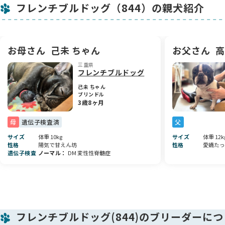
フレンチブルドッグ（844）の親犬紹介
子です🎶
ママや、世話焼きおばちゃん達の愛情を受けて、すくすく成長
中です💞
お父さん 毛色：パイド 体重：12kg
お母さん
己未 ちゃん
お父さん
高
お母さん 毛色：ブリンドル 体重：10kg
三重県
フレンチブルドッグ
お顔立ちへのこだわりはもちろん、健康面にも配慮しながら、
わが子のように大切に育てたこだわりの子犬です🐾✨
己未 ちゃん
ブリンドル
3歳8ヶ月
ぜひご予約の上、かわいい子犬たちに会いに来てください！😊
💖
母
遺伝子検査済
父
気になることがありましたら、お気軽にご質問下さいね📩✨
サイズ
体重 10kg
サイズ
体重 12k
性格
陽気で甘えん坊
性格
愛嬌たっ
遺伝子検査
ノーマル
DM 変性性脊髄症
お問い合わせお待ちしております！🎀
フレンチブルドッグ(844)のブリーダーにつ