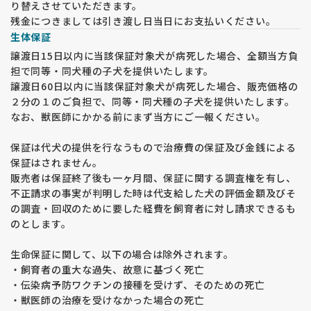
り替えさせていただきます。
残金につきましては引き渡し日当日にお支払いください。
生体保証
譲渡日15日以内に当該保証対象犬が病死した場合、全額当方負
担で同等・同犬種の子犬を提供いたします。
譲渡日60日以内に当該保証対象犬が病死した場合、販売価格の
２分の１のご負担で、同等・同犬種の子犬を提供いたします。
なお、獣医師にかかる前にまず当方にご一報ください。
保証は代犬の提供を行なうもので治療費の保証及び金銭による
保証はされません。
販売者は保証終了後も一ヶ月間、保証に関する調査権を有し、
不正請求の事実が判明した時は代支給した犬の評価金額及びそ
の調査・回収のために要した経費を飼育者に対し請求できるも
のとします。
生命保証に関して、以下の場合は除外されます。
・飼育者の重大な過失、故意に基づく死亡
・伝染病予防ワクチンの接種を受けず、そのための死亡
・獣医師の治療を受けなかった場合の死亡