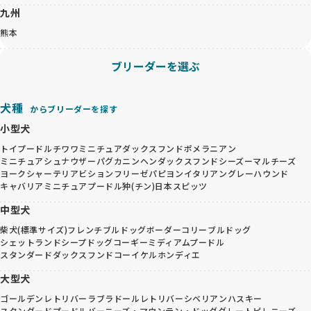
九州
熊本
ブリーダーを選ぶ
犬種
からブリーダーを探す
小型犬
トイプードル
チワワ
ミニチュアダックスフンド
ポメラニアン
ミニチュアシュナウザー
パグ
カニンヘンダックスフンド
シーズー
マルチーズ
ヨークシャーテリア
ビションフリーゼ
パピヨン
イタリアングレーハウンド
キャバリア
ミニチュアプードル
狆(チン)
日本スピッツ
中型犬
柴犬(標準サイズ)
フレンチブルドッグ
ボーダーコリー
ブルドッグ
シェットランドシープドッグ
コーギー
ミディアムプードル
スタンダードダックスフンド
コーイケルホンディエ
大型犬
ゴールデンレトリバー
ラブラドールレトリバー
シベリアンハスキー
スタンダードプードル
バーニーズ・マウンテン・ドッグ
グレートピレニーズ