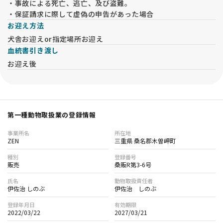
・事故による死亡、逃亡、及び盗難。
・保証請求に際して虚偽の申告があった場合
お迎え方法
犬舎お迎えor指定場所お迎え
血統書引き渡し
お迎え後
第一種動物取扱業の登録情報
事業所名
所在地
ZEN
三重県 桑名郡木曽岬町
種別
登録番号
販売
桑販R第3-6号
氏名
動物取扱責任者
伊佐治 しのぶ
伊佐治 しのぶ
登録年月日
有効期限
2022/03/22
2027/03/21