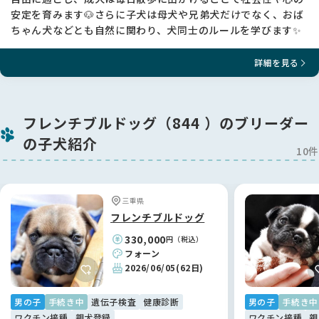
安定を育みます🐶さらに子犬は母犬や兄弟犬だけでなく、おば
ちゃん犬などとも自然に関わり、犬同士のルールを学びます✨
詳細を見る
フレンチブルドッグ（844 ）のブリーダー
の子犬紹介
10件
三重県
フレンチブルドッグ
330,000
円（税込）
フォーン
2026/06/05
(62日)
男の子
手続き中
遺伝子検査
健康診断
男の子
手続き中
ワクチン接種
親犬登録
ワクチン接種
親