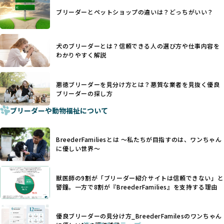
日本ではいまだ行われる場合があります。
際の飼育環境やブリーダーの姿勢が見えにくい点も課題で
ブリーダーとペットショップの違いは？どっちがいい？
優良ブリーダーは動物福祉を優先し、ワンちゃんの自然な姿
す。こうしたサイトでは、ブリーダーが記載する情報が主で
を大切にするため断尾・断耳を行いません。
あり、実際の現場や日々のケアの状況がわからないため、営
一方、営利優先ブリーダーでは「見た目が良く売れやすい」
利優先の「悪徳ブリーダー」が含まれるリスクが高まりま
犬のブリーダーとは？信頼できる人の選び方や仕事内容を
ことを理由に断尾や断耳を行うことがあり、中には麻酔なし
す。
わかりやすく解説
で処置するケースも見受けられます。
BreederFamiliesでは、ワンちゃんを大切にする「優良ブリ
「耳やしっぽを切らない」詳細はこちら
ーダー」のみを紹介するために、法令を超えた独自の基準を
設け、ブリーダーの理念や飼育環境の厳格なチェックを行っ
悪徳ブリーダーを見分け方とは？悪質な業者を見抜く優良
犬種ごとに異なる健康リスクや育て方のポイントを理解し、
ブリーダーの探し方
ています。
適切に対応するためには、深い知識と豊富な経験が欠かせま
ブリーダーや動物福祉について
せん。現在、犬種は200種類以上あり、それぞれに特有の健康
一部の営利優先のブリーディングでは、母犬の出産負担を考
リスクや性格特性が存在します。
えずに大量繁殖が行われ、親犬が心身ともに疲弊するケース
たとえば、パグは呼吸器系のトラブルを抱えやすく、ラブラ
が見られます。さらに、コストカットのために食事を減らし
BreederFamiliesとは 〜私たちが目指すのは、ワンちゃん
ドール・レトリバーには股関節形成不全への注意が必要で
たり、栄養のない食事を与える、適切な健康管理が行われな
に優しい世界〜
す。このような犬種ごとの違いを熟知し、適切なケアを提供
いなど、ワンちゃんの健康と福祉が犠牲にされることも少な
できるかどうかは、ブリーダーの専門性に大きく関わりま
くありません。
す。
獣医師の9割が「ブリーダー紹介サイトは信頼できない」と
また、健康リスクが予測しづらいミックス犬の繁殖や、愛情
優良ブリーダーは、少数の犬種（一般的に3種以内）に絞って
警鐘。一方で8割が『BreederFamilies』を支持する理由
が行き届かない多頭飼育等も問題です。これらのブリーディ
繁殖を行い、各犬種の特徴を熟知しています。これにより、
ング手法は、ワンちゃんの福祉を無視し、利益のみを追求す
犬種ごとの健康管理や繁殖において質の高いケアを提供する
るブリーダーによるものが多く、消費者にとっても深刻な課
優良ブリーダーの見分け方_BreederFamilesのワンちゃん
ことが可能です。
題となっています。