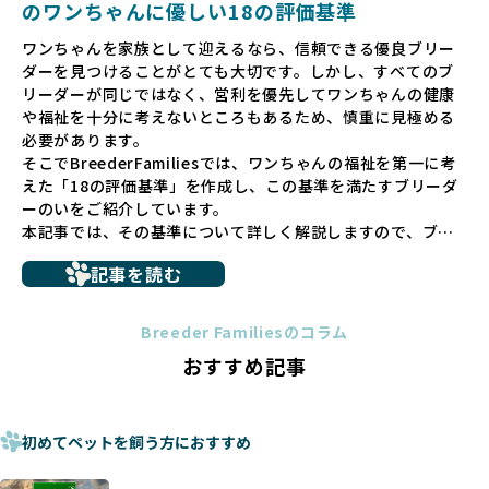
のワンちゃんに優しい18の評価基準
ペットショップでの生体販売では、ワンちゃんが健やかに成
ワンちゃんを家族として迎えるなら、信頼できる優良ブリー
長するための環境が十分に整っていない場合が多く、販売ま
ダーを見つけることがとても大切です。しかし、すべてのブ
での間に過密な環境や長距離移動のストレスを受けることが
リーダーが同じではなく、営利を優先してワンちゃんの健康
少なくありません。このような環境は、健康リスクや社会性
や福祉を十分に考えないところもあるため、慎重に見極める
の問題につながりやすく、ワンちゃんにとっても望ましいと
必要があります。
は言えません。
そこでBreederFamiliesでは、ワンちゃんの福祉を第一に考
こうした背景から、BreederFamiliesはペットショップを介
えた「18の評価基準」を作成し、この基準を満たすブリーダ
さない直接販売を採用するとともに、ペットオークションや
ーのいをご紹介しています。
ペットショップを利用するブリーダーの掲載も行ってしませ
本記事では、その基準について詳しく解説しますので、ブリ
ん。
ーダー選びの参考にしていただければ幸いです。
ペットショップを避けた方がいい理由の詳細はこちら
記事を読む
トイプードルやコーギーなどの犬種では、見た目のためだけ
多くのブリーダーサイトでは、掲載するブリーダーの審査が
に断尾（しっぽを切る）や断耳（耳を切る）が行われている
法令レベルの最低基準にとどまっていることが問題です。こ
Breeder Familiesのコラム
ことがあります。
の法令レベルの基準はブリーディング環境の最低限を定める
おすすめ記事
これは痛みを伴う処置で、ワンちゃんの身体的な負担が大き
ものに過ぎず、ワンちゃんの心身の福祉やブリーダーの責任
く、慢性的な痛みや不安感を引き起こす可能性もあります。
ある姿勢を十分に保障するものではありません。そのため、
また、しっぽや耳はワンちゃんの重要なコミュニケーション
厳格なチェックを経ていないブリーダーが掲載されることも
手段でもあるため、切断されることで他の犬や人間との意思
初めてペットを飼う方におすすめ
少なくなく、消費者にとって選択の判断が難しい現状があり
疎通が難しくなることもあります。
ます。
ヨーロッパ諸国ではこうした処置が禁止されている一方で、
さらに、書類審査のみで掲載が許可されるサイトが多く、実