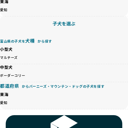
等体格の異なるリスクの高い交配を行うこともあります。
東海
ゃんを家族のように愛するという理念を共有するブリーダー
「ミックス犬を繁殖しない」の詳細はこちら
のみを厳選しています。これにより、ユーザーの皆さんに安
愛知
心して選べる選択肢を提供しています。
ペットショップやペットオークションは、流通過程でワンち
「BreederFamilesのワンちゃんに優しい18の評価基準」は
子犬を選ぶ
ゃんが長時間の輸送を強いられたり、狭いケージに閉じ込め
こちら
られるなど、心身に大きな負担がかかります。このような環
境は、ストレスや感染リスクを増大させるだけでなく、ワン
BreederFamiliesでは、すべてのブリーダーを書類審査、直
犬種
富山県の子犬を
から探す
ちゃんの社会性や基本的なしつけにも悪影響を与える可能性
接のヒアリング、現地確認を通じて厳しく評価しています。
があります。
小型犬
このプロセスにより、育成環境や健康管理だけでなく、ブリ
優良ブリーダーは、ワンちゃんの健康と幸せを第一に考え、
ーダー自身の理念や姿勢までも丁寧に確認しています。
マルチーズ
ペットショップやオークションを介さずに直接飼い主に渡す
さらに、こうした評価結果は透明性を持って公開されている
ことを大切にしています。また、彼らはお迎え先を自身で確
中型犬
ため、どのブリーダーを選んでも安心して子犬をお迎えいた
認し、ワンちゃんが安心して暮らせる環境を整えるために直
だけます。
ボーダーコリー
接の引き渡しを基本とします。
徹底した透明性こそが、BreederFamiliesの大きな特徴で
一方で、営利優先ブリーダーは、広範囲に販売するためにペ
都道府県
す。
からバーニーズ・マウンテン・ドッグの子犬を探す
ットショップやオークションを活用し、子犬の心身への影響
東海
を軽視しがちです。
BreederFamiliesは、ペット業界が抱える命の大量生産・大
「ペットショップ等を使わない」の詳細はこちら
愛知
量販売、負担の大きい流通構造、劣悪な飼育環境といった課
題に真摯に向き合っています。優良ブリーダーとの直接取引
近年、「小さくて可愛い」「珍しい毛色」という見た目の特
を促進することで、無駄な命の消費を減らし、命を大切にす
徴が人気を集め、高値で取引されることが多くなっていま
る社会の実現を目指しています。
す。しかし、こうした特徴には健康リスクが伴う場合が少な
さらに、売上の一部を保護団体や保護団体を支援する公益法