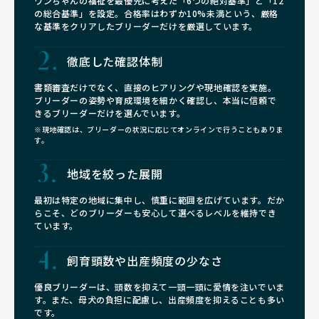
ワンちゃんの福祉を最優先に考えた「6つの絶対基準」と「12
の総合基準」を設定。合格率はわずか10%未満という、厳格
な基準をクリアしたブリーダーだけを厳選しています。
徹底した確認体制
書類審査だけでなく、直接のヒアリングや現地確認を実施。
ブリーダーの姿勢や育成環境を細かく確認し、本当に信頼で
きるブリーダーだけを選んでいます。
※現地確認は、ブリーダーの状況に応じてオンラインで行うこともありま
す。
地域を絞った展開
最初は特定の地域に集中し、慎重に範囲を広げています。だか
らこそ、どのブリーダーも安心して選べるレベルを維持でき
ています。
飼育頭数や
出産頻度の少なさ
優良ブリーダーは、頭数を抑えて一頭一頭に愛情を注いでいま
す。また、母犬の負担に配慮し、出産頻度を抑えることも多い
です。