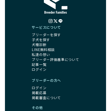
くありません。極小サイズは骨や心臓に負担がかかりやす
人へ寄付しています。多くのペット販売業者が、動物福祉へ
く、レアカラーには遺伝疾患のリスクが高まることがありま
の取り組みが不十分であることを理由に寄付を断られる中、
す。
BreederFamiliesはその姿勢が評価され、寄付が実現してい
営利優先ブリーダーは、このような流行や需要に応じて無理
ます。この活動により、保護が必要なワンちゃんの救済や保
な繁殖を行いがちです。小柄な母犬を繁殖に多用して体に負
護活動の支援にも貢献しています。
サービスについて
担をかけたり、子犬を小さく見せるために食事を減らすな
BreederFamiliesのこうした取り組みは、目の前の子犬だけ
ブリーダーを探す
ど、健康を犠牲にした管理がされることもあります。このよ
でなく、すべてのワンちゃんに優しい未来を創るための大き
子犬を探す
うな方法では、ワンちゃんの免疫力や体力が低下し、飼い主
な一歩です。ユーザーの皆さんがBreederFamiliesを通じて
犬種診断
にとっても将来的な医療費やケアの負担が増える恐れがあり
子犬をお迎えすることで、こうした社会貢献活動を間接的に
LINE無料相談
ます。
支えることができます。
私達の想い
優良ブリーダーは、こうした流行に流されず、ワンちゃんの
ブリーダー評価基準について
健康を最優先に考えています。特に小さいワンちゃんやレア
BreederFamiliesに登録されているブリーダーは、子犬が心
記事一覧
カラーの子犬を販売する場合は、健康リスクを十分に理解
身ともに健康に育つための環境づくりに全力を注いでいま
ログイン
し、飼い主にそのリスクについて丁寧に説明しています。食
す。
事管理もしっかり行い、成長に必要な栄養を確保するなど、
遺伝的なリスクを最小限に抑えた繁殖計画、栄養バランスが
ブリーダーの方へ
ワンちゃんの健康を第一にした繁殖を心がけています。
考えられた食事、子犬がのびのびと動ける適度な運動環境、
「見た目以上に健康重視」の詳細はこちら
ログイン
さらに獣医師と連携した健康管理まで徹底しています。
掲載応募
その結果、BreederFamiliesを通じてお迎えする子犬は、元
引退犬とは、繁殖期を終えたワンちゃんたちのことを指しま
掲載審査について
気で健康なスタートを切れることが大きな魅力です。
す。
子犬の社会性は、家庭でのしつけをスムーズにする重要なポ
その他
優良ブリーダーは、引退犬も家族の一員として、彼らの幸せ
イントです。BreederFamiliesのブリーダーは、母犬や兄弟