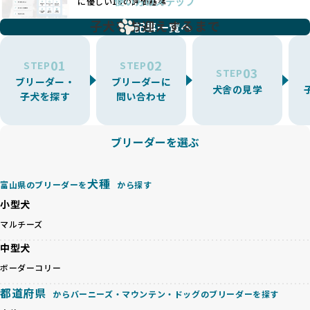
使い方のステップ
に優しい18の評価基準
一方、営利優先ブリーダーは流行や需要に応じて扱う犬種を
BreederFamiliesでは、こうしたワンちゃんに優しくないブ
増やす傾向があり、犬種ごとに異なる健康問題や適切な育成
子犬をお迎えするまで
リーディングをなくすため、すべてのワンちゃんを家族のよ
記事一覧へ
環境を十分に考慮しない場合があります。こうしたブリーダ
うに大切に飼育・繁殖を行っている「優良ブリーダー」のみ
ーでは、ワンちゃんが適切なケアを受けられず、健康を損ね
を厳選しています。
01
02
たりストレスを抱えたりするリスクが高まります。
STEP
STEP
03
STEP
「少数の犬種に集中」の詳細はこちら
ブリーダー・
ブリーダーに
BreederFamiliesでは、アニマルウェルフェアを最優先に考
犬舎の見学
子犬を探す
問い合わせ
えた6つの絶対基準と12の総合基準を設定しています。これに
近年、ミックス犬はユニークな見た目や性格で人気がありま
より、ワンちゃんが心身ともに健やかに過ごせる環境で育つ
すが、無計画な交配には健康リスクが伴います。異なる犬種
ことを徹底しています。
の特徴を持つことで予測しにくい健康問題が発生する可能性
ブリーダーを選ぶ
BreederFamiliesでは、以下の6項目を必須条件とし、これら
が高く、診断や治療も複雑化する場合があります。また、ミ
を満たすブリーダーのみを選定しています：
ックス犬は成長後の性格や体格が予測しづらく、飼い主が期
これらの基準により、ワンちゃんの健全な成長と動物福祉に
待する理想と現実が大きく異なることも少なくありません。
犬種
基づいた責任あるブリーディングを確保しています。
富山県のブリーダーを
から探す
優良ブリーダーは、犬種ごとの遺伝的特徴を守り、安定した
さらに、健康管理、社会性の育成、遺伝子検査、食事や運動
小型犬
健康と性格を次世代に引き継ぐために、ミックス犬の繁殖を
の質など、ワンちゃんの心身に配慮した飼育環境が整ってい
避けます。無計画な交配がもたらすリスクを理解し、飼い主
マルチーズ
るかを評価する12項目の総合基準を設けています。これによ
への十分な説明とアフターフォローを確保できる範囲での繁
り、より高い基準をクリアしたブリーダーだけを厳選してい
中型犬
殖を徹底しているのです。
ます。
一方、営利優先ブリーダーは流行や需要に応じて安易にミッ
ボーダーコリー
その結果、合格率10%未満という厳しい基準をクリアした優
クス犬を繁殖し、健康管理や飼い主への配慮が不十分なこと
良ブリーダーのみが登録されています。
都道府県
からバーニーズ・マウンテン・ドッグのブリーダーを探す
が多く見受けられます。場合によっては、チワワ×ハスキー
BreederFamiliesでは、法令に準拠するだけでなく、ワンち