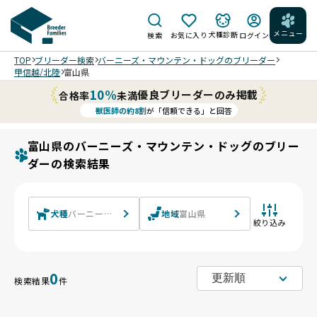
メニュー
犬種診断
検索
お気に入り
ログイン
TOP
ブリーダー検索
バーニーズ・マウンテン・ドッグのブリーダー
甲信越/北陸
富山県
10%
優良ブリーダーのみ掲載
合格率
未満
獣医師の約8割
が「信頼できる」と回答
富山県のバーニーズ・マウンテン・ドッグのブリー
ダーの検索結果
犬種
バーニーズ・マウンテン・ドッグ
地域
富山県
絞り込み
0
検索結果
件