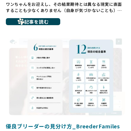
ワンちゃんをお迎えし、その結果期待とは異なる現実に直面
することも少なくありません（自身が気づかないことも）。
たとえば、ペットショップで購入した子犬が劣悪な環境で育
記事を読む
ち、健康面や社会性に問題を抱えていたり、またブリーダー
サイトで子犬だけを可愛く掲載されているものの、裏側では
親犬が乱繁殖によって体力を削られ、苦しい環境で過ごして
いるというケースもあります。こうした問題は、消費者にと
っても大きな負担であり、ワンちゃん自身にとっても非常に
望ましくない環境です。
だからこそ、私たちは正しい情報と安心して選べる場所を提
供すべきだと考えています。BreederFamiliesでは、ワンち
ゃんを家族のように愛する「優良ブリーダー」のみを独自の
厳しい基準で厳選し、その評価基準や評価結果をオープンに
しています。これにより、消費者の皆様が安心して子犬やブ
リーダーを選べる環境を整えています。
そして、消費者の皆様が正しい情報をもとに優良ブリーダー
を求めることで、ワンちゃんを家族のように愛する優良ブリ
ーダーが増え、営利優先の「悪徳ブリーダー」が自然と淘汰
される社会を目指しています。目の前の子犬だけでなく、親
犬や引退犬も大切にされる環境を作り上げ、すべてのワンち
優良ブリーダーの見分け方_BreederFamiles
ゃんに優しい世界を築いていきたいと考えています。