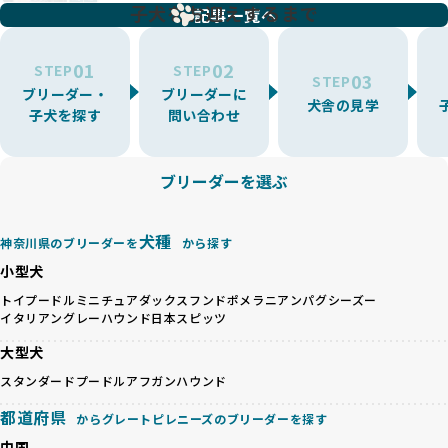
増やす傾向があり、犬種ごとに異なる健康問題や適切な育成
子犬をお迎えするまで
リーディングをなくすため、すべてのワンちゃんを家族のよ
記事一覧へ
環境を十分に考慮しない場合があります。こうしたブリーダ
うに大切に飼育・繁殖を行っている「優良ブリーダー」のみ
ーでは、ワンちゃんが適切なケアを受けられず、健康を損ね
を厳選しています。
01
02
たりストレスを抱えたりするリスクが高まります。
STEP
STEP
03
STEP
「少数の犬種に集中」の詳細はこちら
ブリーダー・
ブリーダーに
BreederFamiliesでは、アニマルウェルフェアを最優先に考
犬舎の見学
子犬を探す
問い合わせ
えた6つの絶対基準と12の総合基準を設定しています。これに
近年、ミックス犬はユニークな見た目や性格で人気がありま
より、ワンちゃんが心身ともに健やかに過ごせる環境で育つ
すが、無計画な交配には健康リスクが伴います。異なる犬種
ことを徹底しています。
の特徴を持つことで予測しにくい健康問題が発生する可能性
ブリーダーを選ぶ
BreederFamiliesでは、以下の6項目を必須条件とし、これら
が高く、診断や治療も複雑化する場合があります。また、ミ
を満たすブリーダーのみを選定しています：
ックス犬は成長後の性格や体格が予測しづらく、飼い主が期
これらの基準により、ワンちゃんの健全な成長と動物福祉に
待する理想と現実が大きく異なることも少なくありません。
犬種
基づいた責任あるブリーディングを確保しています。
神奈川県のブリーダーを
から探す
優良ブリーダーは、犬種ごとの遺伝的特徴を守り、安定した
さらに、健康管理、社会性の育成、遺伝子検査、食事や運動
小型犬
健康と性格を次世代に引き継ぐために、ミックス犬の繁殖を
の質など、ワンちゃんの心身に配慮した飼育環境が整ってい
避けます。無計画な交配がもたらすリスクを理解し、飼い主
トイプードル
ミニチュアダックスフンド
ポメラニアン
パグ
シーズー
るかを評価する12項目の総合基準を設けています。これによ
イタリアングレーハウンド
日本スピッツ
への十分な説明とアフターフォローを確保できる範囲での繁
り、より高い基準をクリアしたブリーダーだけを厳選してい
殖を徹底しているのです。
ます。
大型犬
一方、営利優先ブリーダーは流行や需要に応じて安易にミッ
その結果、合格率10%未満という厳しい基準をクリアした優
スタンダードプードル
アフガンハウンド
クス犬を繁殖し、健康管理や飼い主への配慮が不十分なこと
良ブリーダーのみが登録されています。
が多く見受けられます。場合によっては、チワワ×ハスキー
BreederFamiliesでは、法令に準拠するだけでなく、ワンち
都道府県
からグレートピレニーズのブリーダーを探す
等体格の異なるリスクの高い交配を行うこともあります。
ゃんを家族のように愛するという理念を共有するブリーダー
中国
「ミックス犬を繁殖しない」の詳細はこちら