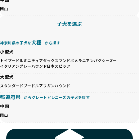
のみを厳選しています。これにより、ユーザーの皆さんに安
心して選べる選択肢を提供しています。
岡山
ペットショップやペットオークションは、流通過程でワンち
「BreederFamilesのワンちゃんに優しい18の評価基準」は
ゃんが長時間の輸送を強いられたり、狭いケージに閉じ込め
こちら
子犬を選ぶ
られるなど、心身に大きな負担がかかります。このような環
境は、ストレスや感染リスクを増大させるだけでなく、ワン
BreederFamiliesでは、すべてのブリーダーを書類審査、直
ちゃんの社会性や基本的なしつけにも悪影響を与える可能性
接のヒアリング、現地確認を通じて厳しく評価しています。
犬種
神奈川県の子犬を
から探す
があります。
このプロセスにより、育成環境や健康管理だけでなく、ブリ
小型犬
優良ブリーダーは、ワンちゃんの健康と幸せを第一に考え、
ーダー自身の理念や姿勢までも丁寧に確認しています。
ペットショップやオークションを介さずに直接飼い主に渡す
さらに、こうした評価結果は透明性を持って公開されている
トイプードル
ミニチュアダックスフンド
ポメラニアン
パグ
シーズー
ことを大切にしています。また、彼らはお迎え先を自身で確
イタリアングレーハウンド
日本スピッツ
ため、どのブリーダーを選んでも安心して子犬をお迎えいた
認し、ワンちゃんが安心して暮らせる環境を整えるために直
だけます。
大型犬
接の引き渡しを基本とします。
徹底した透明性こそが、BreederFamiliesの大きな特徴で
一方で、営利優先ブリーダーは、広範囲に販売するためにペ
スタンダードプードル
アフガンハウンド
す。
ットショップやオークションを活用し、子犬の心身への影響
都道府県
を軽視しがちです。
からグレートピレニーズの子犬を探す
BreederFamiliesは、ペット業界が抱える命の大量生産・大
「ペットショップ等を使わない」の詳細はこちら
量販売、負担の大きい流通構造、劣悪な飼育環境といった課
中国
題に真摯に向き合っています。優良ブリーダーとの直接取引
岡山
近年、「小さくて可愛い」「珍しい毛色」という見た目の特
を促進することで、無駄な命の消費を減らし、命を大切にす
徴が人気を集め、高値で取引されることが多くなっていま
る社会の実現を目指しています。
す。しかし、こうした特徴には健康リスクが伴う場合が少な
さらに、売上の一部を保護団体や保護団体を支援する公益法
くありません。極小サイズは骨や心臓に負担がかかりやす
人へ寄付しています。多くのペット販売業者が、動物福祉へ