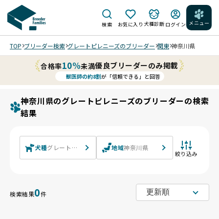
メニュー
犬種診断
検索
お気に入り
ログイン
TOP
ブリーダー検索
グレートピレニーズのブリーダー
関東
神奈川県
10%
優良ブリーダーのみ掲載
合格率
未満
獣医師の約8割
が「信頼できる」と回答
神奈川県のグレートピレニーズのブリーダーの検索
結果
犬種
グレートピレニーズ
地域
神奈川県
絞り込み
0
検索結果
件