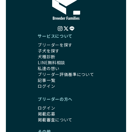
く、レアカラーには遺伝疾患のリスクが高まることがありま
の取り組みが不十分であることを理由に寄付を断られる中、
す。
BreederFamiliesはその姿勢が評価され、寄付が実現してい
営利優先ブリーダーは、このような流行や需要に応じて無理
ます。この活動により、保護が必要なワンちゃんの救済や保
な繁殖を行いがちです。小柄な母犬を繁殖に多用して体に負
護活動の支援にも貢献しています。
担をかけたり、子犬を小さく見せるために食事を減らすな
BreederFamiliesのこうした取り組みは、目の前の子犬だけ
ど、健康を犠牲にした管理がされることもあります。このよ
サービスについて
でなく、すべてのワンちゃんに優しい未来を創るための大き
うな方法では、ワンちゃんの免疫力や体力が低下し、飼い主
な一歩です。ユーザーの皆さんがBreederFamiliesを通じて
ブリーダーを探す
にとっても将来的な医療費やケアの負担が増える恐れがあり
子犬をお迎えすることで、こうした社会貢献活動を間接的に
子犬を探す
ます。
支えることができます。
犬種診断
優良ブリーダーは、こうした流行に流されず、ワンちゃんの
LINE無料相談
健康を最優先に考えています。特に小さいワンちゃんやレア
BreederFamiliesに登録されているブリーダーは、子犬が心
私達の想い
カラーの子犬を販売する場合は、健康リスクを十分に理解
身ともに健康に育つための環境づくりに全力を注いでいま
ブリーダー評価基準について
し、飼い主にそのリスクについて丁寧に説明しています。食
す。
記事一覧
事管理もしっかり行い、成長に必要な栄養を確保するなど、
遺伝的なリスクを最小限に抑えた繁殖計画、栄養バランスが
ログイン
ワンちゃんの健康を第一にした繁殖を心がけています。
考えられた食事、子犬がのびのびと動ける適度な運動環境、
「見た目以上に健康重視」の詳細はこちら
さらに獣医師と連携した健康管理まで徹底しています。
ブリーダーの方へ
その結果、BreederFamiliesを通じてお迎えする子犬は、元
ログイン
引退犬とは、繁殖期を終えたワンちゃんたちのことを指しま
気で健康なスタートを切れることが大きな魅力です。
掲載応募
す。
子犬の社会性は、家庭でのしつけをスムーズにする重要なポ
掲載審査について
優良ブリーダーは、引退犬も家族の一員として、彼らの幸せ
イントです。BreederFamiliesのブリーダーは、母犬や兄弟
を願っています。よって、引退後も自宅で飼育を続けるか、
犬、人との触れ合いの時間をしっかり確保し、子犬が自然に
その他