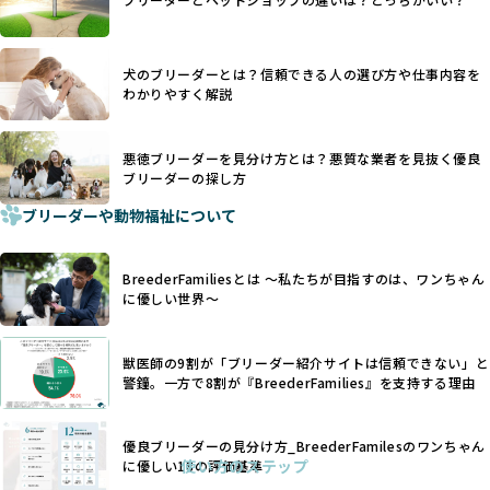
優良ブリーダーは動物福祉を優先し、ワンちゃんの自然な姿
す。こうしたサイトでは、ブリーダーが記載する情報が主で
を大切にするため断尾・断耳を行いません。
あり、実際の現場や日々のケアの状況がわからないため、営
一方、営利優先ブリーダーでは「見た目が良く売れやすい」
利優先の「悪徳ブリーダー」が含まれるリスクが高まりま
犬のブリーダーとは？信頼できる人の選び方や仕事内容を
ことを理由に断尾や断耳を行うことがあり、中には麻酔なし
す。
わかりやすく解説
で処置するケースも見受けられます。
BreederFamiliesでは、ワンちゃんを大切にする「優良ブリ
「耳やしっぽを切らない」詳細はこちら
ーダー」のみを紹介するために、法令を超えた独自の基準を
設け、ブリーダーの理念や飼育環境の厳格なチェックを行っ
悪徳ブリーダーを見分け方とは？悪質な業者を見抜く優良
犬種ごとに異なる健康リスクや育て方のポイントを理解し、
ブリーダーの探し方
ています。
適切に対応するためには、深い知識と豊富な経験が欠かせま
ブリーダーや動物福祉について
せん。現在、犬種は200種類以上あり、それぞれに特有の健康
一部の営利優先のブリーディングでは、母犬の出産負担を考
リスクや性格特性が存在します。
えずに大量繁殖が行われ、親犬が心身ともに疲弊するケース
たとえば、パグは呼吸器系のトラブルを抱えやすく、ラブラ
が見られます。さらに、コストカットのために食事を減らし
BreederFamiliesとは 〜私たちが目指すのは、ワンちゃん
ドール・レトリバーには股関節形成不全への注意が必要で
たり、栄養のない食事を与える、適切な健康管理が行われな
に優しい世界〜
す。このような犬種ごとの違いを熟知し、適切なケアを提供
いなど、ワンちゃんの健康と福祉が犠牲にされることも少な
できるかどうかは、ブリーダーの専門性に大きく関わりま
くありません。
す。
獣医師の9割が「ブリーダー紹介サイトは信頼できない」と
また、健康リスクが予測しづらいミックス犬の繁殖や、愛情
優良ブリーダーは、少数の犬種（一般的に3種以内）に絞って
警鐘。一方で8割が『BreederFamilies』を支持する理由
が行き届かない多頭飼育等も問題です。これらのブリーディ
繁殖を行い、各犬種の特徴を熟知しています。これにより、
ング手法は、ワンちゃんの福祉を無視し、利益のみを追求す
犬種ごとの健康管理や繁殖において質の高いケアを提供する
るブリーダーによるものが多く、消費者にとっても深刻な課
優良ブリーダーの見分け方_BreederFamilesのワンちゃん
ことが可能です。
題となっています。
使い方のステップ
に優しい18の評価基準
一方、営利優先ブリーダーは流行や需要に応じて扱う犬種を
BreederFamiliesでは、こうしたワンちゃんに優しくないブ