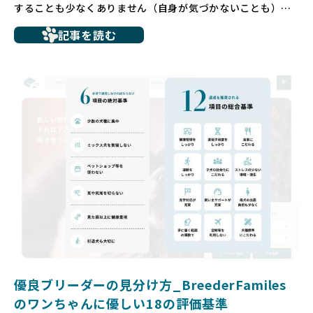
することも少なくありません（自身が気づかないことも）。
たとえば、ペットショップで購入した子犬が劣悪な環境で育
記事を読む
ち、健康面や社会性に問題を抱えていたり、またブリーダー
サイトで子犬だけを可愛く掲載されているものの、裏側では
親犬が乱繁殖によって体力を削られ、苦しい環境で過ごして
いるというケースもあります。こうした問題は、消費者にと
っても大きな負担であり、ワンちゃん自身にとっても非常に
望ましくない環境です。
だからこそ、私たちは正しい情報と安心して選べる場所を提
供すべきだと考えています。BreederFamiliesでは、ワンち
ゃんを家族のように愛する「優良ブリーダー」のみを独自の
厳しい基準で厳選し、その評価基準や評価結果をオープンに
しています。これにより、消費者の皆様が安心して子犬やブ
リーダーを選べる環境を整えています。
そして、消費者の皆様が正しい情報をもとに優良ブリーダー
を求めることで、ワンちゃんを家族のように愛する優良ブリ
ーダーが増え、営利優先の「悪徳ブリーダー」が自然と淘汰
される社会を目指しています。目の前の子犬だけでなく、親
犬や引退犬も大切にされる環境を作り上げ、すべてのワンち
優良ブリーダーの見分け方_BreederFamiles
ゃんに優しい世界を築いていきたいと考えています。
のワンちゃんに優しい18の評価基準