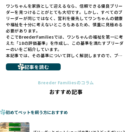
ペットショップでの生体販売では、ワンちゃんが健やかに成
ワンちゃんを家族として迎えるなら、信頼できる優良ブリー
長するための環境が十分に整っていない場合が多く、販売ま
ダーを見つけることがとても大切です。しかし、すべてのブ
での間に過密な環境や長距離移動のストレスを受けることが
リーダーが同じではなく、営利を優先してワンちゃんの健康
少なくありません。このような環境は、健康リスクや社会性
や福祉を十分に考えないところもあるため、慎重に見極める
の問題につながりやすく、ワンちゃんにとっても望ましいと
必要があります。
は言えません。
そこでBreederFamiliesでは、ワンちゃんの福祉を第一に考
こうした背景から、BreederFamiliesはペットショップを介
えた「18の評価基準」を作成し、この基準を満たすブリーダ
さない直接販売を採用するとともに、ペットオークションや
ーのいをご紹介しています。
ペットショップを利用するブリーダーの掲載も行ってしませ
本記事では、その基準について詳しく解説しますので、ブリ
ん。
ーダー選びの参考にしていただければ幸いです。
ペットショップを避けた方がいい理由の詳細はこちら
記事を読む
トイプードルやコーギーなどの犬種では、見た目のためだけ
多くのブリーダーサイトでは、掲載するブリーダーの審査が
に断尾（しっぽを切る）や断耳（耳を切る）が行われている
法令レベルの最低基準にとどまっていることが問題です。こ
Breeder Familiesのコラム
ことがあります。
の法令レベルの基準はブリーディング環境の最低限を定める
おすすめ記事
これは痛みを伴う処置で、ワンちゃんの身体的な負担が大き
ものに過ぎず、ワンちゃんの心身の福祉やブリーダーの責任
く、慢性的な痛みや不安感を引き起こす可能性もあります。
ある姿勢を十分に保障するものではありません。そのため、
また、しっぽや耳はワンちゃんの重要なコミュニケーション
厳格なチェックを経ていないブリーダーが掲載されることも
手段でもあるため、切断されることで他の犬や人間との意思
初めてペットを飼う方におすすめ
少なくなく、消費者にとって選択の判断が難しい現状があり
疎通が難しくなることもあります。
ます。
ヨーロッパ諸国ではこうした処置が禁止されている一方で、
さらに、書類審査のみで掲載が許可されるサイトが多く、実
日本ではいまだ行われる場合があります。
際の飼育環境やブリーダーの姿勢が見えにくい点も課題で
ブリーダーとペットショップの違いは？どっちがいい？