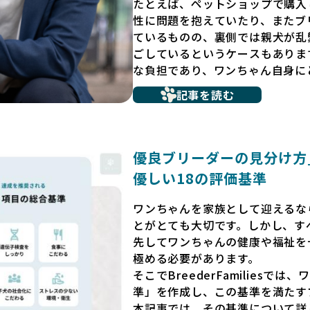
たとえば、ペットショップで購入
性に問題を抱えていたり、またブ
ているものの、裏側では親犬が乱
ごしているというケースもありま
な負担であり、ワンちゃん自身に
だからこそ、私たちは正しい情報
記事を読む
ています。BreederFamili
リーダー」のみを独自の厳しい基
プンにしています。これにより、
選べる環境を整えています。
優良ブリーダーの見分け方_B
そして、消費者の皆様が正しい情
優しい18の評価基準
ワンちゃんを家族のように愛する
リーダー」が自然と淘汰される社
ワンちゃんを家族として迎えるな
く、親犬や引退犬も大切にされる
とがとても大切です。しかし、す
い世界を築いていきたいと考えて
先してワンちゃんの健康や福祉を
極める必要があります。
ペットショップでの生体販売では
そこでBreederFamilies
が十分に整っていない場合が多く
準」を作成し、この基準を満たす
ストレスを受けることが少なくあ
本記事では、その基準について詳