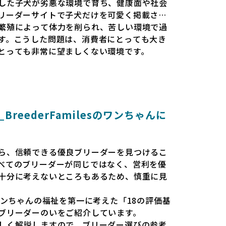
した子犬が劣悪な環境で育ち、健康面や社会
リーダーサイトで子犬だけを可愛く掲載され
繁殖によって体力を削られ、苦しい環境で過
す。こうした問題は、消費者にとっても大き
とっても非常に望ましくない環境です。
と安心して選べる場所を提供すべきだと考え
esでは、ワンちゃんを家族のように愛する「優良ブ
準で厳選し、その評価基準や評価結果をオー
消費者の皆様が安心して子犬やブリーダーを
reederFamilesのワンちゃんに
報をもとに優良ブリーダーを求めることで、
優良ブリーダーが増え、営利優先の「悪徳ブ
会を目指しています。目の前の子犬だけでな
ら、信頼できる優良ブリーダーを見つけるこ
環境を作り上げ、すべてのワンちゃんに優し
べてのブリーダーが同じではなく、営利を優
います。
十分に考えないところもあるため、慎重に見
、ワンちゃんが健やかに成長するための環境
では、ワンちゃんの福祉を第一に考えた「18の評価基
、販売までの間に過密な環境や長距離移動の
ブリーダーのいをご紹介しています。
りません。このような環境は、健康リスクや
しく解説しますので、ブリーダー選びの参考