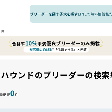
ブリーダーを探す
子犬を探す
LINEで無料相談
私
川県
10%
優良ブリーダーのみ掲載
合格率
未満
獣医師の約8割
が「信頼できる」と回答
ーハウンドのブリーダーの検索
0
索結果
件