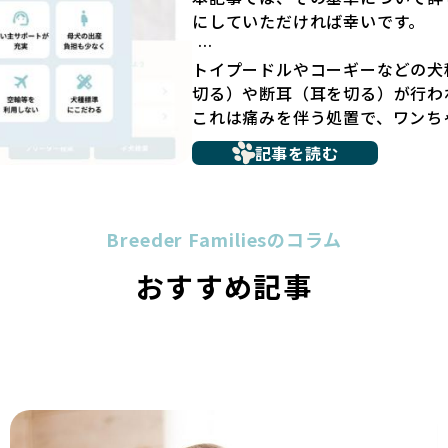
社会性の問題につながりやすく、
にしていただければ幸いです。
ん。
こうした背景から、BreederFa
トイプードルやコーギーなどの犬
採用するとともに、ペットオーク
切る）や断耳（耳を切る）が行わ
ーの掲載も行ってしません。
これは痛みを伴う処置で、ワンち
ペットショップを避けた方がいい
や不安感を引き起こす可能性もあ
記事を読む
要なコミュニケーション手段でも
多くのブリーダーサイトでは、掲
の意思疎通が難しくなることもあ
基準にとどまっていることが問題
ヨーロッパ諸国ではこうした処置
グ環境の最低限を定めるものに過
われる場合があります。
Breeder Familiesのコラム
の責任ある姿勢を十分に保障する
優良ブリーダーは動物福祉を優先
ックを経ていないブリーダーが掲
おすすめ記事
断尾・断耳を行いません。
選択の判断が難しい現状がありま
一方、営利優先ブリーダーでは「
さらに、書類審査のみで掲載が許
や断耳を行うことがあり、中には
リーダーの姿勢が見えにくい点も
す。
が記載する情報が主であり、実際
「耳やしっぽを切らない」詳細は
め、営利優先の「悪徳ブリーダー
BreederFamiliesでは、
犬種ごとに異なる健康リスクや育
介するために、法令を超えた独自