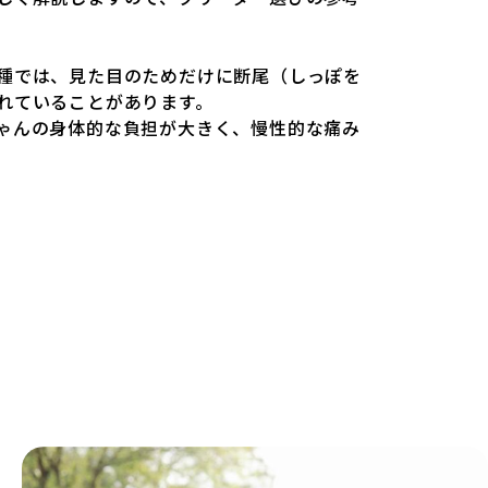
ワンちゃんにとっても望ましいとは言えませ
miliesはペットショップを介さない直接販売を
種では、見た目のためだけに断尾（しっぽを
ションやペットショップを利用するブリーダ
れていることがあります。
ゃんの身体的な負担が大きく、慢性的な痛み
理由の詳細はこちら
ります。また、しっぽや耳はワンちゃんの重
あるため、切断されることで他の犬や人間と
載するブリーダーの審査が法令レベルの最低
ります。
です。この法令レベルの基準はブリーディン
が禁止されている一方で、日本ではいまだ行
ぎず、ワンちゃんの心身の福祉やブリーダー
ものではありません。そのため、厳格なチェ
し、ワンちゃんの自然な姿を大切にするため
載されることも少なくなく、消費者にとって
す。
見た目が良く売れやすい」ことを理由に断尾
可されるサイトが多く、実際の飼育環境やブ
麻酔なしで処置するケースも見受けられま
課題です。こうしたサイトでは、ブリーダー
の現場や日々のケアの状況がわからないた
こちら
」が含まれるリスクが高まります。
ワンちゃんを大切にする「優良ブリーダー」のみを紹
て方のポイントを理解し、適切に対応するた
の基準を設け、ブリーダーの理念や飼育環境