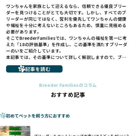
ペットショップでの生体販売では、ワンちゃんが健やかに成
ワンちゃんを家族として迎えるなら、信頼できる優良ブリー
長するための環境が十分に整っていない場合が多く、販売ま
ダーを見つけることがとても大切です。しかし、すべてのブ
での間に過密な環境や長距離移動のストレスを受けることが
リーダーが同じではなく、営利を優先してワンちゃんの健康
少なくありません。このような環境は、健康リスクや社会性
や福祉を十分に考えないところもあるため、慎重に見極める
の問題につながりやすく、ワンちゃんにとっても望ましいと
必要があります。
は言えません。
そこでBreederFamiliesでは、ワンちゃんの福祉を第一に考
こうした背景から、BreederFamiliesはペットショップを介
えた「18の評価基準」を作成し、この基準を満たすブリーダ
さない直接販売を採用するとともに、ペットオークションや
ーのいをご紹介しています。
ペットショップを利用するブリーダーの掲載も行ってしませ
本記事では、その基準について詳しく解説しますので、ブリ
ん。
ーダー選びの参考にしていただければ幸いです。
ペットショップを避けた方がいい理由の詳細はこちら
記事を読む
トイプードルやコーギーなどの犬種では、見た目のためだけ
多くのブリーダーサイトでは、掲載するブリーダーの審査が
に断尾（しっぽを切る）や断耳（耳を切る）が行われている
法令レベルの最低基準にとどまっていることが問題です。こ
Breeder Familiesのコラム
ことがあります。
の法令レベルの基準はブリーディング環境の最低限を定める
おすすめ記事
これは痛みを伴う処置で、ワンちゃんの身体的な負担が大き
ものに過ぎず、ワンちゃんの心身の福祉やブリーダーの責任
く、慢性的な痛みや不安感を引き起こす可能性もあります。
ある姿勢を十分に保障するものではありません。そのため、
また、しっぽや耳はワンちゃんの重要なコミュニケーション
厳格なチェックを経ていないブリーダーが掲載されることも
手段でもあるため、切断されることで他の犬や人間との意思
初めてペットを飼う方におすすめ
少なくなく、消費者にとって選択の判断が難しい現状があり
疎通が難しくなることもあります。
ます。
ヨーロッパ諸国ではこうした処置が禁止されている一方で、
さらに、書類審査のみで掲載が許可されるサイトが多く、実
日本ではいまだ行われる場合があります。
際の飼育環境やブリーダーの姿勢が見えにくい点も課題で
ブリーダーとペットショップの違いは？どっちがいい？