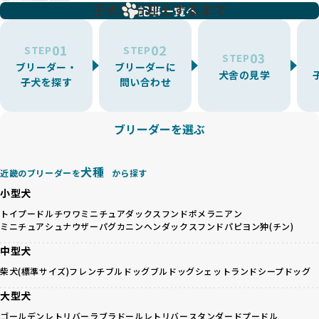
増やす傾向があり、犬種ごとに異なる健康問題や適切な育成
子犬をお迎えするまで
リーディングをなくすため、すべてのワンちゃんを家族のよ
記事一覧へ
環境を十分に考慮しない場合があります。こうしたブリーダ
うに大切に飼育・繁殖を行っている「優良ブリーダー」のみ
ーでは、ワンちゃんが適切なケアを受けられず、健康を損ね
を厳選しています。
01
02
たりストレスを抱えたりするリスクが高まります。
STEP
STEP
03
STEP
「少数の犬種に集中」の詳細はこちら
ブリーダー・
ブリーダーに
BreederFamiliesでは、アニマルウェルフェアを最優先に考
犬舎の見学
子犬を探す
問い合わせ
えた6つの絶対基準と12の総合基準を設定しています。これに
近年、ミックス犬はユニークな見た目や性格で人気がありま
より、ワンちゃんが心身ともに健やかに過ごせる環境で育つ
すが、無計画な交配には健康リスクが伴います。異なる犬種
ことを徹底しています。
の特徴を持つことで予測しにくい健康問題が発生する可能性
ブリーダーを選ぶ
BreederFamiliesでは、以下の6項目を必須条件とし、これら
が高く、診断や治療も複雑化する場合があります。また、ミ
を満たすブリーダーのみを選定しています：
ックス犬は成長後の性格や体格が予測しづらく、飼い主が期
これらの基準により、ワンちゃんの健全な成長と動物福祉に
待する理想と現実が大きく異なることも少なくありません。
犬種
基づいた責任あるブリーディングを確保しています。
近畿のブリーダーを
から探す
優良ブリーダーは、犬種ごとの遺伝的特徴を守り、安定した
さらに、健康管理、社会性の育成、遺伝子検査、食事や運動
小型犬
健康と性格を次世代に引き継ぐために、ミックス犬の繁殖を
の質など、ワンちゃんの心身に配慮した飼育環境が整ってい
避けます。無計画な交配がもたらすリスクを理解し、飼い主
トイプードル
チワワ
ミニチュアダックスフンド
ポメラニアン
るかを評価する12項目の総合基準を設けています。これによ
ミニチュアシュナウザー
パグ
カニンヘンダックスフンド
パピヨン
狆(チン)
への十分な説明とアフターフォローを確保できる範囲での繁
り、より高い基準をクリアしたブリーダーだけを厳選してい
殖を徹底しているのです。
ます。
中型犬
一方、営利優先ブリーダーは流行や需要に応じて安易にミッ
その結果、合格率10%未満という厳しい基準をクリアした優
柴犬(標準サイズ)
フレンチブルドッグ
ブルドッグ
シェットランドシープドッグ
クス犬を繁殖し、健康管理や飼い主への配慮が不十分なこと
良ブリーダーのみが登録されています。
が多く見受けられます。場合によっては、チワワ×ハスキー
BreederFamiliesでは、法令に準拠するだけでなく、ワンち
大型犬
等体格の異なるリスクの高い交配を行うこともあります。
ゃんを家族のように愛するという理念を共有するブリーダー
ゴールデンレトリバー
ラブラドールレトリバー
スタンダードプードル
「ミックス犬を繁殖しない」の詳細はこちら