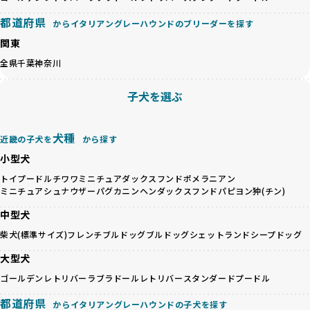
のみを厳選しています。これにより、ユーザーの皆さんに安
心して選べる選択肢を提供しています。
都道府県
からイタリアングレーハウンドのブリーダーを探す
ペットショップやペットオークションは、流通過程でワンち
「BreederFamilesのワンちゃんに優しい18の評価基準」は
関東
ゃんが長時間の輸送を強いられたり、狭いケージに閉じ込め
こちら
られるなど、心身に大きな負担がかかります。このような環
全県
千葉
神奈川
境は、ストレスや感染リスクを増大させるだけでなく、ワン
BreederFamiliesでは、すべてのブリーダーを書類審査、直
ちゃんの社会性や基本的なしつけにも悪影響を与える可能性
接のヒアリング、現地確認を通じて厳しく評価しています。
子犬を選ぶ
があります。
このプロセスにより、育成環境や健康管理だけでなく、ブリ
優良ブリーダーは、ワンちゃんの健康と幸せを第一に考え、
ーダー自身の理念や姿勢までも丁寧に確認しています。
ペットショップやオークションを介さずに直接飼い主に渡す
さらに、こうした評価結果は透明性を持って公開されている
犬種
近畿の子犬を
から探す
ことを大切にしています。また、彼らはお迎え先を自身で確
ため、どのブリーダーを選んでも安心して子犬をお迎えいた
小型犬
認し、ワンちゃんが安心して暮らせる環境を整えるために直
だけます。
接の引き渡しを基本とします。
徹底した透明性こそが、BreederFamiliesの大きな特徴で
トイプードル
チワワ
ミニチュアダックスフンド
ポメラニアン
一方で、営利優先ブリーダーは、広範囲に販売するためにペ
ミニチュアシュナウザー
パグ
カニンヘンダックスフンド
パピヨン
狆(チン)
す。
ットショップやオークションを活用し、子犬の心身への影響
中型犬
を軽視しがちです。
BreederFamiliesは、ペット業界が抱える命の大量生産・大
「ペットショップ等を使わない」の詳細はこちら
柴犬(標準サイズ)
フレンチブルドッグ
ブルドッグ
シェットランドシープドッグ
量販売、負担の大きい流通構造、劣悪な飼育環境といった課
題に真摯に向き合っています。優良ブリーダーとの直接取引
大型犬
近年、「小さくて可愛い」「珍しい毛色」という見た目の特
を促進することで、無駄な命の消費を減らし、命を大切にす
徴が人気を集め、高値で取引されることが多くなっていま
ゴールデンレトリバー
ラブラドールレトリバー
スタンダードプードル
る社会の実現を目指しています。
す。しかし、こうした特徴には健康リスクが伴う場合が少な
さらに、売上の一部を保護団体や保護団体を支援する公益法
都道府県
くありません。極小サイズは骨や心臓に負担がかかりやす
からイタリアングレーハウンドの子犬を探す
人へ寄付しています。多くのペット販売業者が、動物福祉へ