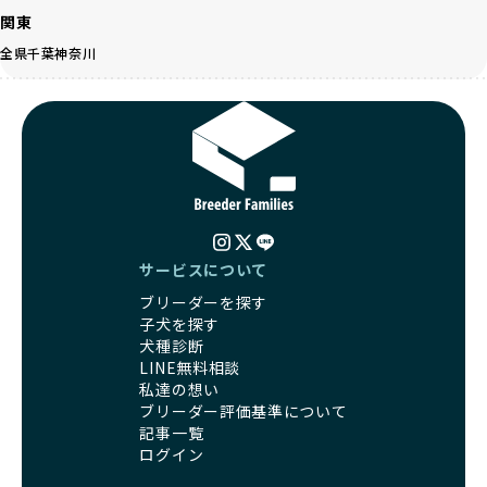
く、レアカラーには遺伝疾患のリスクが高まることがありま
の取り組みが不十分であることを理由に寄付を断られる中、
関東
す。
BreederFamiliesはその姿勢が評価され、寄付が実現してい
全県
千葉
神奈川
営利優先ブリーダーは、このような流行や需要に応じて無理
ます。この活動により、保護が必要なワンちゃんの救済や保
な繁殖を行いがちです。小柄な母犬を繁殖に多用して体に負
護活動の支援にも貢献しています。
担をかけたり、子犬を小さく見せるために食事を減らすな
BreederFamiliesのこうした取り組みは、目の前の子犬だけ
ど、健康を犠牲にした管理がされることもあります。このよ
でなく、すべてのワンちゃんに優しい未来を創るための大き
うな方法では、ワンちゃんの免疫力や体力が低下し、飼い主
な一歩です。ユーザーの皆さんがBreederFamiliesを通じて
にとっても将来的な医療費やケアの負担が増える恐れがあり
子犬をお迎えすることで、こうした社会貢献活動を間接的に
ます。
支えることができます。
優良ブリーダーは、こうした流行に流されず、ワンちゃんの
健康を最優先に考えています。特に小さいワンちゃんやレア
BreederFamiliesに登録されているブリーダーは、子犬が心
カラーの子犬を販売する場合は、健康リスクを十分に理解
サービスについて
身ともに健康に育つための環境づくりに全力を注いでいま
し、飼い主にそのリスクについて丁寧に説明しています。食
す。
ブリーダーを探す
事管理もしっかり行い、成長に必要な栄養を確保するなど、
遺伝的なリスクを最小限に抑えた繁殖計画、栄養バランスが
子犬を探す
ワンちゃんの健康を第一にした繁殖を心がけています。
考えられた食事、子犬がのびのびと動ける適度な運動環境、
犬種診断
「見た目以上に健康重視」の詳細はこちら
さらに獣医師と連携した健康管理まで徹底しています。
LINE無料相談
その結果、BreederFamiliesを通じてお迎えする子犬は、元
私達の想い
引退犬とは、繁殖期を終えたワンちゃんたちのことを指しま
気で健康なスタートを切れることが大きな魅力です。
ブリーダー評価基準について
す。
子犬の社会性は、家庭でのしつけをスムーズにする重要なポ
記事一覧
優良ブリーダーは、引退犬も家族の一員として、彼らの幸せ
イントです。BreederFamiliesのブリーダーは、母犬や兄弟
ログイン
を願っています。よって、引退後も自宅で飼育を続けるか、
犬、人との触れ合いの時間をしっかり確保し、子犬が自然に