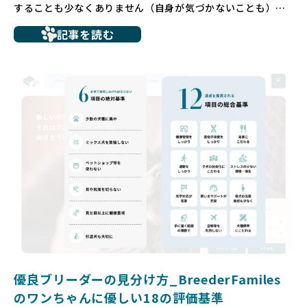
することも少なくありません（自身が気づかないことも）。
たとえば、ペットショップで購入した子犬が劣悪な環境で育
記事を読む
ち、健康面や社会性に問題を抱えていたり、またブリーダー
サイトで子犬だけを可愛く掲載されているものの、裏側では
親犬が乱繁殖によって体力を削られ、苦しい環境で過ごして
いるというケースもあります。こうした問題は、消費者にと
っても大きな負担であり、ワンちゃん自身にとっても非常に
望ましくない環境です。
だからこそ、私たちは正しい情報と安心して選べる場所を提
供すべきだと考えています。BreederFamiliesでは、ワンち
ゃんを家族のように愛する「優良ブリーダー」のみを独自の
厳しい基準で厳選し、その評価基準や評価結果をオープンに
しています。これにより、消費者の皆様が安心して子犬やブ
リーダーを選べる環境を整えています。
そして、消費者の皆様が正しい情報をもとに優良ブリーダー
を求めることで、ワンちゃんを家族のように愛する優良ブリ
ーダーが増え、営利優先の「悪徳ブリーダー」が自然と淘汰
される社会を目指しています。目の前の子犬だけでなく、親
犬や引退犬も大切にされる環境を作り上げ、すべてのワンち
優良ブリーダーの見分け方_BreederFamiles
ゃんに優しい世界を築いていきたいと考えています。
のワンちゃんに優しい18の評価基準