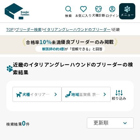
メニュー
犬種診断
検索
お気に入り
ログイン
TOP
ブリーダー検索
イタリアングレーハウンドのブリーダー
近畿
10%
優良ブリーダーのみ掲載
合格率
未満
獣医師の約8割
が「信頼できる」と回答
近畿のイタリアングレーハウンドのブリーダーの検
索結果
犬種
イタリアングレーハウンド
地域
滋賀県 京都府 大阪府 兵庫県 奈良
絞り込み
0
検索結果
件