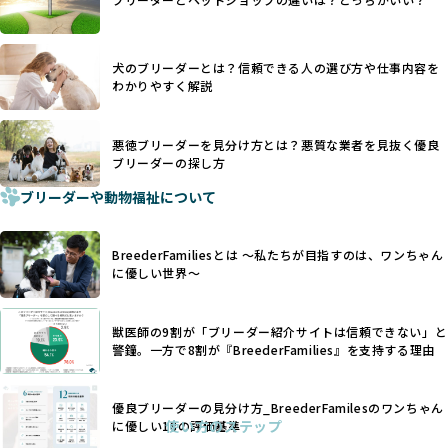
優良ブリーダーは動物福祉を優先し、ワンちゃんの自然な姿
す。こうしたサイトでは、ブリーダーが記載する情報が主で
を大切にするため断尾・断耳を行いません。
あり、実際の現場や日々のケアの状況がわからないため、営
一方、営利優先ブリーダーでは「見た目が良く売れやすい」
利優先の「悪徳ブリーダー」が含まれるリスクが高まりま
犬のブリーダーとは？信頼できる人の選び方や仕事内容を
ことを理由に断尾や断耳を行うことがあり、中には麻酔なし
す。
わかりやすく解説
で処置するケースも見受けられます。
BreederFamiliesでは、ワンちゃんを大切にする「優良ブリ
「耳やしっぽを切らない」詳細はこちら
ーダー」のみを紹介するために、法令を超えた独自の基準を
設け、ブリーダーの理念や飼育環境の厳格なチェックを行っ
悪徳ブリーダーを見分け方とは？悪質な業者を見抜く優良
犬種ごとに異なる健康リスクや育て方のポイントを理解し、
ブリーダーの探し方
ています。
適切に対応するためには、深い知識と豊富な経験が欠かせま
ブリーダーや動物福祉について
せん。現在、犬種は200種類以上あり、それぞれに特有の健康
一部の営利優先のブリーディングでは、母犬の出産負担を考
リスクや性格特性が存在します。
えずに大量繁殖が行われ、親犬が心身ともに疲弊するケース
たとえば、パグは呼吸器系のトラブルを抱えやすく、ラブラ
が見られます。さらに、コストカットのために食事を減らし
BreederFamiliesとは 〜私たちが目指すのは、ワンちゃん
ドール・レトリバーには股関節形成不全への注意が必要で
たり、栄養のない食事を与える、適切な健康管理が行われな
に優しい世界〜
す。このような犬種ごとの違いを熟知し、適切なケアを提供
いなど、ワンちゃんの健康と福祉が犠牲にされることも少な
できるかどうかは、ブリーダーの専門性に大きく関わりま
くありません。
す。
獣医師の9割が「ブリーダー紹介サイトは信頼できない」と
また、健康リスクが予測しづらいミックス犬の繁殖や、愛情
優良ブリーダーは、少数の犬種（一般的に3種以内）に絞って
警鐘。一方で8割が『BreederFamilies』を支持する理由
が行き届かない多頭飼育等も問題です。これらのブリーディ
繁殖を行い、各犬種の特徴を熟知しています。これにより、
ング手法は、ワンちゃんの福祉を無視し、利益のみを追求す
犬種ごとの健康管理や繁殖において質の高いケアを提供する
るブリーダーによるものが多く、消費者にとっても深刻な課
優良ブリーダーの見分け方_BreederFamilesのワンちゃん
ことが可能です。
題となっています。
使い方のステップ
に優しい18の評価基準
一方、営利優先ブリーダーは流行や需要に応じて扱う犬種を
BreederFamiliesでは、こうしたワンちゃんに優しくないブ