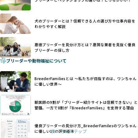
優良ブリーダーは動物福祉を優先し、ワンちゃんの自然な姿
す。こうしたサイトでは、ブリーダーが記載する情報が主で
を大切にするため断尾・断耳を行いません。
あり、実際の現場や日々のケアの状況がわからないため、営
一方、営利優先ブリーダーでは「見た目が良く売れやすい」
利優先の「悪徳ブリーダー」が含まれるリスクが高まりま
犬のブリーダーとは？信頼できる人の選び方や仕事内容を
ことを理由に断尾や断耳を行うことがあり、中には麻酔なし
す。
わかりやすく解説
で処置するケースも見受けられます。
BreederFamiliesでは、ワンちゃんを大切にする「優良ブリ
「耳やしっぽを切らない」詳細はこちら
ーダー」のみを紹介するために、法令を超えた独自の基準を
設け、ブリーダーの理念や飼育環境の厳格なチェックを行っ
悪徳ブリーダーを見分け方とは？悪質な業者を見抜く優良
犬種ごとに異なる健康リスクや育て方のポイントを理解し、
ブリーダーの探し方
ています。
適切に対応するためには、深い知識と豊富な経験が欠かせま
ブリーダーや動物福祉について
せん。現在、犬種は200種類以上あり、それぞれに特有の健康
一部の営利優先のブリーディングでは、母犬の出産負担を考
リスクや性格特性が存在します。
えずに大量繁殖が行われ、親犬が心身ともに疲弊するケース
たとえば、パグは呼吸器系のトラブルを抱えやすく、ラブラ
が見られます。さらに、コストカットのために食事を減らし
BreederFamiliesとは 〜私たちが目指すのは、ワンちゃん
ドール・レトリバーには股関節形成不全への注意が必要で
たり、栄養のない食事を与える、適切な健康管理が行われな
に優しい世界〜
す。このような犬種ごとの違いを熟知し、適切なケアを提供
いなど、ワンちゃんの健康と福祉が犠牲にされることも少な
できるかどうかは、ブリーダーの専門性に大きく関わりま
くありません。
す。
獣医師の9割が「ブリーダー紹介サイトは信頼できない」と
また、健康リスクが予測しづらいミックス犬の繁殖や、愛情
優良ブリーダーは、少数の犬種（一般的に3種以内）に絞って
警鐘。一方で8割が『BreederFamilies』を支持する理由
が行き届かない多頭飼育等も問題です。これらのブリーディ
繁殖を行い、各犬種の特徴を熟知しています。これにより、
ング手法は、ワンちゃんの福祉を無視し、利益のみを追求す
犬種ごとの健康管理や繁殖において質の高いケアを提供する
るブリーダーによるものが多く、消費者にとっても深刻な課
優良ブリーダーの見分け方_BreederFamilesのワンちゃん
ことが可能です。
題となっています。
使い方のステップ
に優しい18の評価基準
一方、営利優先ブリーダーは流行や需要に応じて扱う犬種を
BreederFamiliesでは、こうしたワンちゃんに優しくないブ