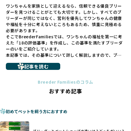
ペットショップでの生体販売では、ワンちゃんが健やかに成
ワンちゃんを家族として迎えるなら、信頼できる優良ブリー
長するための環境が十分に整っていない場合が多く、販売ま
ダーを見つけることがとても大切です。しかし、すべてのブ
での間に過密な環境や長距離移動のストレスを受けることが
リーダーが同じではなく、営利を優先してワンちゃんの健康
少なくありません。このような環境は、健康リスクや社会性
や福祉を十分に考えないところもあるため、慎重に見極める
の問題につながりやすく、ワンちゃんにとっても望ましいと
必要があります。
は言えません。
そこでBreederFamiliesでは、ワンちゃんの福祉を第一に考
こうした背景から、BreederFamiliesはペットショップを介
えた「18の評価基準」を作成し、この基準を満たすブリーダ
さない直接販売を採用するとともに、ペットオークションや
ーのいをご紹介しています。
ペットショップを利用するブリーダーの掲載も行ってしませ
本記事では、その基準について詳しく解説しますので、ブリ
ん。
ーダー選びの参考にしていただければ幸いです。
ペットショップを避けた方がいい理由の詳細はこちら
記事を読む
トイプードルやコーギーなどの犬種では、見た目のためだけ
多くのブリーダーサイトでは、掲載するブリーダーの審査が
に断尾（しっぽを切る）や断耳（耳を切る）が行われている
法令レベルの最低基準にとどまっていることが問題です。こ
Breeder Familiesのコラム
ことがあります。
の法令レベルの基準はブリーディング環境の最低限を定める
おすすめ記事
これは痛みを伴う処置で、ワンちゃんの身体的な負担が大き
ものに過ぎず、ワンちゃんの心身の福祉やブリーダーの責任
く、慢性的な痛みや不安感を引き起こす可能性もあります。
ある姿勢を十分に保障するものではありません。そのため、
また、しっぽや耳はワンちゃんの重要なコミュニケーション
厳格なチェックを経ていないブリーダーが掲載されることも
手段でもあるため、切断されることで他の犬や人間との意思
初めてペットを飼う方におすすめ
少なくなく、消費者にとって選択の判断が難しい現状があり
疎通が難しくなることもあります。
ます。
ヨーロッパ諸国ではこうした処置が禁止されている一方で、
さらに、書類審査のみで掲載が許可されるサイトが多く、実
日本ではいまだ行われる場合があります。
際の飼育環境やブリーダーの姿勢が見えにくい点も課題で
ブリーダーとペットショップの違いは？どっちがいい？