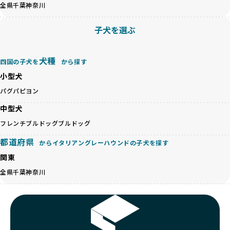
のみを厳選しています。これにより、ユーザーの皆さんに安
全県
千葉
神奈川
心して選べる選択肢を提供しています。
ペットショップやペットオークションは、流通過程でワンち
「BreederFamilesのワンちゃんに優しい18の評価基準」は
子犬を選ぶ
ゃんが長時間の輸送を強いられたり、狭いケージに閉じ込め
こちら
られるなど、心身に大きな負担がかかります。このような環
境は、ストレスや感染リスクを増大させるだけでなく、ワン
BreederFamiliesでは、すべてのブリーダーを書類審査、直
犬種
四国の子犬を
から探す
ちゃんの社会性や基本的なしつけにも悪影響を与える可能性
接のヒアリング、現地確認を通じて厳しく評価しています。
があります。
小型犬
このプロセスにより、育成環境や健康管理だけでなく、ブリ
優良ブリーダーは、ワンちゃんの健康と幸せを第一に考え、
ーダー自身の理念や姿勢までも丁寧に確認しています。
パグ
パピヨン
ペットショップやオークションを介さずに直接飼い主に渡す
さらに、こうした評価結果は透明性を持って公開されている
ことを大切にしています。また、彼らはお迎え先を自身で確
中型犬
ため、どのブリーダーを選んでも安心して子犬をお迎えいた
認し、ワンちゃんが安心して暮らせる環境を整えるために直
だけます。
フレンチブルドッグ
ブルドッグ
接の引き渡しを基本とします。
徹底した透明性こそが、BreederFamiliesの大きな特徴で
一方で、営利優先ブリーダーは、広範囲に販売するためにペ
都道府県
す。
からイタリアングレーハウンドの子犬を探す
ットショップやオークションを活用し、子犬の心身への影響
関東
を軽視しがちです。
BreederFamiliesは、ペット業界が抱える命の大量生産・大
「ペットショップ等を使わない」の詳細はこちら
全県
千葉
神奈川
量販売、負担の大きい流通構造、劣悪な飼育環境といった課
題に真摯に向き合っています。優良ブリーダーとの直接取引
近年、「小さくて可愛い」「珍しい毛色」という見た目の特
を促進することで、無駄な命の消費を減らし、命を大切にす
徴が人気を集め、高値で取引されることが多くなっていま
る社会の実現を目指しています。
す。しかし、こうした特徴には健康リスクが伴う場合が少な
さらに、売上の一部を保護団体や保護団体を支援する公益法
くありません。極小サイズは骨や心臓に負担がかかりやす
人へ寄付しています。多くのペット販売業者が、動物福祉へ