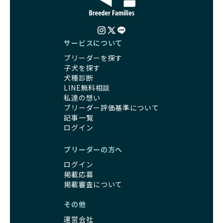
く、レアカラーには遺伝疾患のリスクが高まることがありま
の取り組みが不十分であることを理由に寄付を断られる中、
す。
BreederFamiliesはその姿勢が評価され、寄付が実現してい
営利優先ブリーダーは、このような流行や需要に応じて無理
ます。この活動により、保護が必要なワンちゃんの救済や保
な繁殖を行いがちです。小柄な母犬を繁殖に多用して体に負
護活動の支援にも貢献しています。
サービスについて
担をかけたり、子犬を小さく見せるために食事を減らすな
BreederFamiliesのこうした取り組みは、目の前の子犬だけ
ブリーダーを探す
ど、健康を犠牲にした管理がされることもあります。このよ
でなく、すべてのワンちゃんに優しい未来を創るための大き
子犬を探す
うな方法では、ワンちゃんの免疫力や体力が低下し、飼い主
な一歩です。ユーザーの皆さんがBreederFamiliesを通じて
犬種診断
にとっても将来的な医療費やケアの負担が増える恐れがあり
子犬をお迎えすることで、こうした社会貢献活動を間接的に
LINE無料相談
ます。
支えることができます。
私達の想い
優良ブリーダーは、こうした流行に流されず、ワンちゃんの
ブリーダー評価基準について
健康を最優先に考えています。特に小さいワンちゃんやレア
BreederFamiliesに登録されているブリーダーは、子犬が心
記事一覧
カラーの子犬を販売する場合は、健康リスクを十分に理解
身ともに健康に育つための環境づくりに全力を注いでいま
ログイン
し、飼い主にそのリスクについて丁寧に説明しています。食
す。
事管理もしっかり行い、成長に必要な栄養を確保するなど、
遺伝的なリスクを最小限に抑えた繁殖計画、栄養バランスが
ブリーダーの方へ
ワンちゃんの健康を第一にした繁殖を心がけています。
考えられた食事、子犬がのびのびと動ける適度な運動環境、
「見た目以上に健康重視」の詳細はこちら
ログイン
さらに獣医師と連携した健康管理まで徹底しています。
掲載応募
その結果、BreederFamiliesを通じてお迎えする子犬は、元
引退犬とは、繁殖期を終えたワンちゃんたちのことを指しま
掲載審査について
気で健康なスタートを切れることが大きな魅力です。
す。
子犬の社会性は、家庭でのしつけをスムーズにする重要なポ
その他
優良ブリーダーは、引退犬も家族の一員として、彼らの幸せ
イントです。BreederFamiliesのブリーダーは、母犬や兄弟
を願っています。よって、引退後も自宅で飼育を続けるか、
犬、人との触れ合いの時間をしっかり確保し、子犬が自然に
運営会社