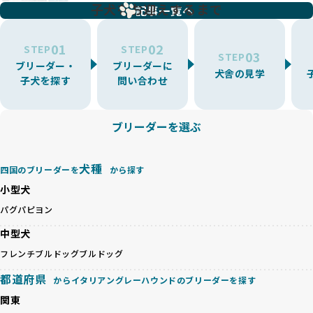
増やす傾向があり、犬種ごとに異なる健康問題や適切な育成
子犬をお迎えするまで
リーディングをなくすため、すべてのワンちゃんを家族のよ
記事一覧へ
環境を十分に考慮しない場合があります。こうしたブリーダ
うに大切に飼育・繁殖を行っている「優良ブリーダー」のみ
ーでは、ワンちゃんが適切なケアを受けられず、健康を損ね
を厳選しています。
01
02
たりストレスを抱えたりするリスクが高まります。
STEP
STEP
03
STEP
「少数の犬種に集中」の詳細はこちら
ブリーダー・
ブリーダーに
BreederFamiliesでは、アニマルウェルフェアを最優先に考
犬舎の見学
子犬を探す
問い合わせ
えた6つの絶対基準と12の総合基準を設定しています。これに
近年、ミックス犬はユニークな見た目や性格で人気がありま
より、ワンちゃんが心身ともに健やかに過ごせる環境で育つ
すが、無計画な交配には健康リスクが伴います。異なる犬種
ことを徹底しています。
の特徴を持つことで予測しにくい健康問題が発生する可能性
ブリーダーを選ぶ
BreederFamiliesでは、以下の6項目を必須条件とし、これら
が高く、診断や治療も複雑化する場合があります。また、ミ
を満たすブリーダーのみを選定しています：
ックス犬は成長後の性格や体格が予測しづらく、飼い主が期
これらの基準により、ワンちゃんの健全な成長と動物福祉に
待する理想と現実が大きく異なることも少なくありません。
犬種
基づいた責任あるブリーディングを確保しています。
四国のブリーダーを
から探す
優良ブリーダーは、犬種ごとの遺伝的特徴を守り、安定した
さらに、健康管理、社会性の育成、遺伝子検査、食事や運動
小型犬
健康と性格を次世代に引き継ぐために、ミックス犬の繁殖を
の質など、ワンちゃんの心身に配慮した飼育環境が整ってい
避けます。無計画な交配がもたらすリスクを理解し、飼い主
パグ
パピヨン
るかを評価する12項目の総合基準を設けています。これによ
への十分な説明とアフターフォローを確保できる範囲での繁
り、より高い基準をクリアしたブリーダーだけを厳選してい
中型犬
殖を徹底しているのです。
ます。
一方、営利優先ブリーダーは流行や需要に応じて安易にミッ
フレンチブルドッグ
ブルドッグ
その結果、合格率10%未満という厳しい基準をクリアした優
クス犬を繁殖し、健康管理や飼い主への配慮が不十分なこと
良ブリーダーのみが登録されています。
都道府県
からイタリアングレーハウンドのブリーダーを探す
が多く見受けられます。場合によっては、チワワ×ハスキー
BreederFamiliesでは、法令に準拠するだけでなく、ワンち
等体格の異なるリスクの高い交配を行うこともあります。
関東
ゃんを家族のように愛するという理念を共有するブリーダー
「ミックス犬を繁殖しない」の詳細はこちら