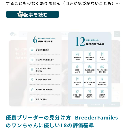
することも少なくありません（自身が気づかないことも）。
たとえば、ペットショップで購入した子犬が劣悪な環境で育
記事を読む
ち、健康面や社会性に問題を抱えていたり、またブリーダー
サイトで子犬だけを可愛く掲載されているものの、裏側では
親犬が乱繁殖によって体力を削られ、苦しい環境で過ごして
いるというケースもあります。こうした問題は、消費者にと
っても大きな負担であり、ワンちゃん自身にとっても非常に
望ましくない環境です。
だからこそ、私たちは正しい情報と安心して選べる場所を提
供すべきだと考えています。BreederFamiliesでは、ワンち
ゃんを家族のように愛する「優良ブリーダー」のみを独自の
厳しい基準で厳選し、その評価基準や評価結果をオープンに
しています。これにより、消費者の皆様が安心して子犬やブ
リーダーを選べる環境を整えています。
そして、消費者の皆様が正しい情報をもとに優良ブリーダー
を求めることで、ワンちゃんを家族のように愛する優良ブリ
ーダーが増え、営利優先の「悪徳ブリーダー」が自然と淘汰
される社会を目指しています。目の前の子犬だけでなく、親
犬や引退犬も大切にされる環境を作り上げ、すべてのワンち
優良ブリーダーの見分け方_BreederFamiles
ゃんに優しい世界を築いていきたいと考えています。
のワンちゃんに優しい18の評価基準