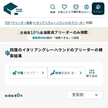
メニュー
犬種診断
検索
お気に入り
ログイン
TOP
ブリーダー検索
イタリアングレーハウンドのブリーダー
四国
10%
優良ブリーダーのみ掲載
合格率
未満
獣医師の約8割
が「信頼できる」と回答
四国のイタリアングレーハウンドのブリーダーの検
索結果
犬種
イタリアングレーハウンド
地域
徳島県 香川県 愛媛県 高知県
絞り込み
0
検索結果
件