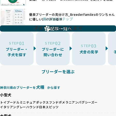
が行き届かない多頭飼育等も問題です。これらのブリーディ
繁殖を行い、各犬種の特徴を熟知しています。これにより、
ング手法は、ワンちゃんの福祉を無視し、利益のみを追求す
犬種ごとの健康管理や繁殖において質の高いケアを提供する
るブリーダーによるものが多く、消費者にとっても深刻な課
優良ブリーダーの見分け方_BreederFamilesのワンちゃん
ことが可能です。
題となっています。
使い方のステップ
に優しい18の評価基準
一方、営利優先ブリーダーは流行や需要に応じて扱う犬種を
BreederFamiliesでは、こうしたワンちゃんに優しくないブ
増やす傾向があり、犬種ごとに異なる健康問題や適切な育成
子犬をお迎えするまで
リーディングをなくすため、すべてのワンちゃんを家族のよ
記事一覧へ
環境を十分に考慮しない場合があります。こうしたブリーダ
うに大切に飼育・繁殖を行っている「優良ブリーダー」のみ
ーでは、ワンちゃんが適切なケアを受けられず、健康を損ね
を厳選しています。
01
02
たりストレスを抱えたりするリスクが高まります。
STEP
STEP
03
STEP
「少数の犬種に集中」の詳細はこちら
ブリーダー・
ブリーダーに
BreederFamiliesでは、アニマルウェルフェアを最優先に考
犬舎の見学
子犬を探す
問い合わせ
えた6つの絶対基準と12の総合基準を設定しています。これに
近年、ミックス犬はユニークな見た目や性格で人気がありま
より、ワンちゃんが心身ともに健やかに過ごせる環境で育つ
すが、無計画な交配には健康リスクが伴います。異なる犬種
ことを徹底しています。
の特徴を持つことで予測しにくい健康問題が発生する可能性
ブリーダーを選ぶ
BreederFamiliesでは、以下の6項目を必須条件とし、これら
が高く、診断や治療も複雑化する場合があります。また、ミ
を満たすブリーダーのみを選定しています：
ックス犬は成長後の性格や体格が予測しづらく、飼い主が期
これらの基準により、ワンちゃんの健全な成長と動物福祉に
待する理想と現実が大きく異なることも少なくありません。
犬種
基づいた責任あるブリーディングを確保しています。
神奈川県のブリーダーを
から探す
優良ブリーダーは、犬種ごとの遺伝的特徴を守り、安定した
さらに、健康管理、社会性の育成、遺伝子検査、食事や運動
小型犬
健康と性格を次世代に引き継ぐために、ミックス犬の繁殖を
の質など、ワンちゃんの心身に配慮した飼育環境が整ってい
避けます。無計画な交配がもたらすリスクを理解し、飼い主
トイプードル
ミニチュアダックスフンド
ポメラニアン
パグ
シーズー
るかを評価する12項目の総合基準を設けています。これによ
イタリアングレーハウンド
日本スピッツ
への十分な説明とアフターフォローを確保できる範囲での繁
り、より高い基準をクリアしたブリーダーだけを厳選してい
殖を徹底しているのです。
ます。
大型犬