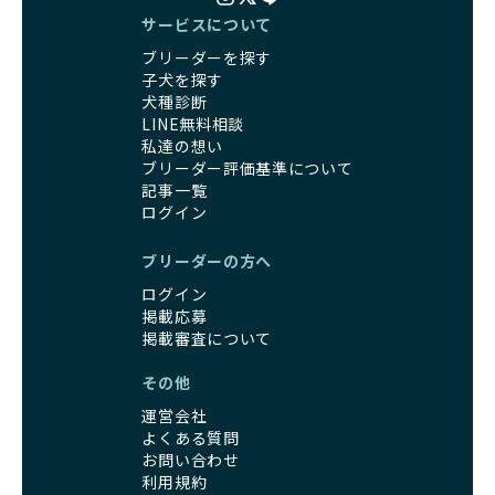
その結果、BreederFamiliesを通じてお迎えする子犬は、元
引退犬とは、繁殖期を終えたワンちゃんたちのことを指しま
サービスについて
気で健康なスタートを切れることが大きな魅力です。
す。
子犬の社会性は、家庭でのしつけをスムーズにする重要なポ
ブリーダーを探す
優良ブリーダーは、引退犬も家族の一員として、彼らの幸せ
イントです。BreederFamiliesのブリーダーは、母犬や兄弟
子犬を探す
を願っています。よって、引退後も自宅で飼育を続けるか、
犬、人との触れ合いの時間をしっかり確保し、子犬が自然に
犬種診断
信頼できる相手に譲渡するなど、ワンちゃんが幸せに暮らせ
コミュニケーション能力を身につけられるよう育てていま
LINE無料相談
るように配慮します。
す。
私達の想い
一方、営利優先ブリーダーは引退犬を「コスト」として考
家庭に迎えたその日から、すでに社会性の基盤ができている
ブリーダー評価基準について
え、早く手放すことを考えます。場合によっては、悪徳保護
ため、新しい環境にもスムーズに適応できます。
記事一覧
団体に引き渡されることもあり、ワンちゃんの生活が不安定
これにより、飼い主さんにとっても安心してスタートできる
ログイン
になる可能性が高まります。
でしょう。
引退犬に対する扱いがどうなっているかも、優良ブリーダー
BreederFamiliesのブリーダーは、犬種に関する豊富な知識
ブリーダーの方へ
を見分けるポイントとなります。
と経験を持っています。そのため、子犬を迎えた後の健康管
ログイン
「引退犬も大切に」の詳細はこちら
理やしつけ、生活スタイルに合わせた育て方について、丁寧
掲載応募
なアドバイスを受けられます。「この犬種ならではの特徴
掲載審査について
社会化とは、ワンちゃんが人間や他の犬、日常の環境にスム
は？」「食事はどうしたらいい？」など、疑問や悩みがあれ
ーズに適応できるようにするプロセスです。ワンちゃんの社
ば、専門的な視点から解決のヒントをもらえるのも安心でき
その他
会化は、生後3週間から12週間頃の「社会化期」と呼ばれる
るポイントです。
時期が特に重要です。この期間は、ブリーダーが飼育してい
運営会社
BreederFamiliesでは、すべてのブリーダーが厳しい基準を
る時期と重なるため、ワンちゃんが人や他の犬、家庭環境に
よくある質問
クリアした方々だけです。運営チームがブリーダーに直接ヒ
お問い合わせ
対して適応力を高めるための基礎を築く貴重な機会となりま
アリングを行い、現地確認を経て透明性の高い情報を公開し
利用規約
す。
ています。