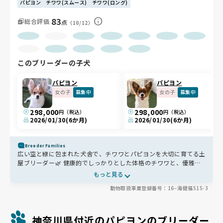
パピヨン
チワワ(スムース)
チワワ(ロング)
83
総合評価
点
（10/12）
このブリーダーの子犬
パピヨン
パピヨン
女の子
募集中
女の子
募集中
298,000
298,000
円（税込）
円（税込）
2026/01/30
(6か月)
2026/01/30
(6か月)
Breeder Families
広い空と緑に包まれた犬舎で、チワワとパピヨンを大切に育てる土
屋ブリーダー🌿 健康的でしっかりとした体格のチワワと、優雅な
美しさが魅力のパピヨンたちは、日々の食事や運動、丁寧な繁殖管
もっと見る
理でのびのびと育っています🐾 初めての方も安心して迎えられ
動物取扱事業登録番号：16−海健福515-3
る、明るく元気な子たちが揃っています😊
神奈川県付近のパピヨンのブリーダー