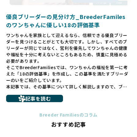
される社会を目指しています。目の前の子犬だけでなく、親
犬や引退犬も大切にされる環境を作り上げ、すべてのワンち
優良ブリーダーの見分け方_BreederFamiles
ゃんに優しい世界を築いていきたいと考えています。
のワンちゃんに優しい18の評価基準
ペットショップでの生体販売では、ワンちゃんが健やかに成
ワンちゃんを家族として迎えるなら、信頼できる優良ブリー
長するための環境が十分に整っていない場合が多く、販売ま
ダーを見つけることがとても大切です。しかし、すべてのブ
での間に過密な環境や長距離移動のストレスを受けることが
リーダーが同じではなく、営利を優先してワンちゃんの健康
少なくありません。このような環境は、健康リスクや社会性
や福祉を十分に考えないところもあるため、慎重に見極める
の問題につながりやすく、ワンちゃんにとっても望ましいと
必要があります。
は言えません。
そこでBreederFamiliesでは、ワンちゃんの福祉を第一に考
こうした背景から、BreederFamiliesはペットショップを介
えた「18の評価基準」を作成し、この基準を満たすブリーダ
さない直接販売を採用するとともに、ペットオークションや
ーのいをご紹介しています。
ペットショップを利用するブリーダーの掲載も行ってしませ
本記事では、その基準について詳しく解説しますので、ブリ
ん。
ーダー選びの参考にしていただければ幸いです。
ペットショップを避けた方がいい理由の詳細はこちら
記事を読む
トイプードルやコーギーなどの犬種では、見た目のためだけ
多くのブリーダーサイトでは、掲載するブリーダーの審査が
に断尾（しっぽを切る）や断耳（耳を切る）が行われている
法令レベルの最低基準にとどまっていることが問題です。こ
Breeder Familiesのコラム
ことがあります。
の法令レベルの基準はブリーディング環境の最低限を定める
おすすめ記事
これは痛みを伴う処置で、ワンちゃんの身体的な負担が大き
ものに過ぎず、ワンちゃんの心身の福祉やブリーダーの責任
く、慢性的な痛みや不安感を引き起こす可能性もあります。
ある姿勢を十分に保障するものではありません。そのため、