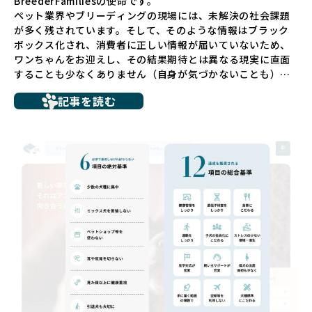
BreederFamiliesの使命です。
ペット業界やブリーディングの現場には、未解決の社会課題
が多く残されています。そして、そのような情報はブラック
ボックス化され、消費者に正しい情報が届いていないため、
ワンちゃんをお迎えし、その結果期待とは異なる現実に直面
することも少なくありません（自身が気づかないことも）。
たとえば、ペットショップで購入した子犬が劣悪な環境で育
記事を読む
ち、健康面や社会性に問題を抱えていたり、またブリーダー
サイトで子犬だけを可愛く掲載されているものの、裏側では
親犬が乱繁殖によって体力を削られ、苦しい環境で過ごして
いるというケースもあります。こうした問題は、消費者にと
っても大きな負担であり、ワンちゃん自身にとっても非常に
望ましくない環境です。
だからこそ、私たちは正しい情報と安心して選べる場所を提
供すべきだと考えています。BreederFamiliesでは、ワンち
ゃんを家族のように愛する「優良ブリーダー」のみを独自の
厳しい基準で厳選し、その評価基準や評価結果をオープンに
しています。これにより、消費者の皆様が安心して子犬やブ
リーダーを選べる環境を整えています。
そして、消費者の皆様が正しい情報をもとに優良ブリーダー
を求めることで、ワンちゃんを家族のように愛する優良ブリ
ーダーが増え、営利優先の「悪徳ブリーダー」が自然と淘汰