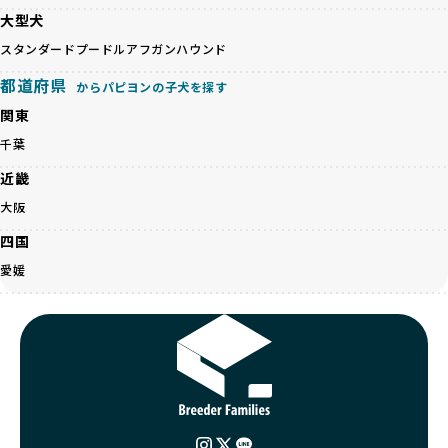
題に真摯に向き合っています。優良ブリーダーとの直接取引
大型犬
近年、「小さくて可愛い」「珍しい毛色」という見た目の特
を促進することで、無駄な命の消費を減らし、命を大切にす
徴が人気を集め、高値で取引されることが多くなっていま
スタンダードプードル
アフガンハウンド
る社会の実現を目指しています。
す。しかし、こうした特徴には健康リスクが伴う場合が少な
さらに、売上の一部を保護団体や保護団体を支援する公益法
都道府県
くありません。極小サイズは骨や心臓に負担がかかりやす
からパピヨンの子犬を探す
人へ寄付しています。多くのペット販売業者が、動物福祉へ
く、レアカラーには遺伝疾患のリスクが高まることがありま
の取り組みが不十分であることを理由に寄付を断られる中、
関東
す。
BreederFamiliesはその姿勢が評価され、寄付が実現してい
千葉
営利優先ブリーダーは、このような流行や需要に応じて無理
ます。この活動により、保護が必要なワンちゃんの救済や保
な繁殖を行いがちです。小柄な母犬を繁殖に多用して体に負
護活動の支援にも貢献しています。
近畿
担をかけたり、子犬を小さく見せるために食事を減らすな
BreederFamiliesのこうした取り組みは、目の前の子犬だけ
大阪
ど、健康を犠牲にした管理がされることもあります。このよ
でなく、すべてのワンちゃんに優しい未来を創るための大き
うな方法では、ワンちゃんの免疫力や体力が低下し、飼い主
な一歩です。ユーザーの皆さんがBreederFamiliesを通じて
四国
にとっても将来的な医療費やケアの負担が増える恐れがあり
子犬をお迎えすることで、こうした社会貢献活動を間接的に
愛媛
ます。
支えることができます。
優良ブリーダーは、こうした流行に流されず、ワンちゃんの
健康を最優先に考えています。特に小さいワンちゃんやレア
BreederFamiliesに登録されているブリーダーは、子犬が心
カラーの子犬を販売する場合は、健康リスクを十分に理解
身ともに健康に育つための環境づくりに全力を注いでいま
し、飼い主にそのリスクについて丁寧に説明しています。食
す。
事管理もしっかり行い、成長に必要な栄養を確保するなど、
遺伝的なリスクを最小限に抑えた繁殖計画、栄養バランスが
ワンちゃんの健康を第一にした繁殖を心がけています。
考えられた食事、子犬がのびのびと動ける適度な運動環境、
「見た目以上に健康重視」の詳細はこちら
さらに獣医師と連携した健康管理まで徹底しています。