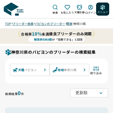
メニュー
犬種診断
検索
お気に入り
ログイン
TOP
ブリーダー検索
パピヨンのブリーダー
関東
神奈川県
10%
優良ブリーダーのみ掲載
合格率
未満
獣医師の約8割
が「信頼できる」と回答
神奈川県のパピヨンのブリーダーの検索結果
犬種
パピヨン
地域
神奈川県
絞り込み
0
検索結果
件