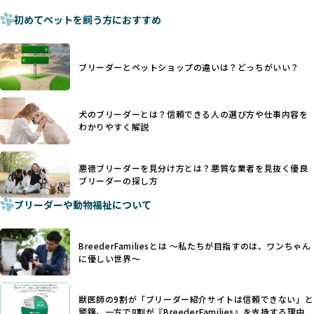
また、しっぽや耳はワンちゃんの重要なコミュニケーション
厳格なチェックを経ていないブリーダーが掲載されることも
手段でもあるため、切断されることで他の犬や人間との意思
初めてペットを飼う方におすすめ
少なくなく、消費者にとって選択の判断が難しい現状があり
疎通が難しくなることもあります。
ます。
ヨーロッパ諸国ではこうした処置が禁止されている一方で、
さらに、書類審査のみで掲載が許可されるサイトが多く、実
日本ではいまだ行われる場合があります。
際の飼育環境やブリーダーの姿勢が見えにくい点も課題で
ブリーダーとペットショップの違いは？どっちがいい？
優良ブリーダーは動物福祉を優先し、ワンちゃんの自然な姿
す。こうしたサイトでは、ブリーダーが記載する情報が主で
を大切にするため断尾・断耳を行いません。
あり、実際の現場や日々のケアの状況がわからないため、営
一方、営利優先ブリーダーでは「見た目が良く売れやすい」
利優先の「悪徳ブリーダー」が含まれるリスクが高まりま
犬のブリーダーとは？信頼できる人の選び方や仕事内容を
ことを理由に断尾や断耳を行うことがあり、中には麻酔なし
す。
わかりやすく解説
で処置するケースも見受けられます。
BreederFamiliesでは、ワンちゃんを大切にする「優良ブリ
「耳やしっぽを切らない」詳細はこちら
ーダー」のみを紹介するために、法令を超えた独自の基準を
設け、ブリーダーの理念や飼育環境の厳格なチェックを行っ
悪徳ブリーダーを見分け方とは？悪質な業者を見抜く優良
犬種ごとに異なる健康リスクや育て方のポイントを理解し、
ブリーダーの探し方
ています。
適切に対応するためには、深い知識と豊富な経験が欠かせま
ブリーダーや動物福祉について
せん。現在、犬種は200種類以上あり、それぞれに特有の健康
一部の営利優先のブリーディングでは、母犬の出産負担を考
リスクや性格特性が存在します。
えずに大量繁殖が行われ、親犬が心身ともに疲弊するケース
たとえば、パグは呼吸器系のトラブルを抱えやすく、ラブラ
が見られます。さらに、コストカットのために食事を減らし
BreederFamiliesとは 〜私たちが目指すのは、ワンちゃん
ドール・レトリバーには股関節形成不全への注意が必要で
たり、栄養のない食事を与える、適切な健康管理が行われな
に優しい世界〜
す。このような犬種ごとの違いを熟知し、適切なケアを提供
いなど、ワンちゃんの健康と福祉が犠牲にされることも少な
できるかどうかは、ブリーダーの専門性に大きく関わりま
くありません。
す。
獣医師の9割が「ブリーダー紹介サイトは信頼できない」と
また、健康リスクが予測しづらいミックス犬の繁殖や、愛情
優良ブリーダーは、少数の犬種（一般的に3種以内）に絞って
警鐘。一方で8割が『BreederFamilies』を支持する理由