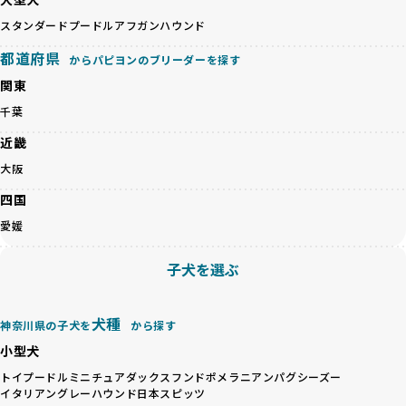
一方、営利優先ブリーダーは流行や需要に応じて安易にミッ
その結果、合格率10%未満という厳しい基準をクリアした優
スタンダードプードル
アフガンハウンド
クス犬を繁殖し、健康管理や飼い主への配慮が不十分なこと
良ブリーダーのみが登録されています。
が多く見受けられます。場合によっては、チワワ×ハスキー
BreederFamiliesでは、法令に準拠するだけでなく、ワンち
都道府県
からパピヨンのブリーダーを探す
等体格の異なるリスクの高い交配を行うこともあります。
ゃんを家族のように愛するという理念を共有するブリーダー
関東
「ミックス犬を繁殖しない」の詳細はこちら
のみを厳選しています。これにより、ユーザーの皆さんに安
心して選べる選択肢を提供しています。
千葉
ペットショップやペットオークションは、流通過程でワンち
「BreederFamilesのワンちゃんに優しい18の評価基準」は
近畿
ゃんが長時間の輸送を強いられたり、狭いケージに閉じ込め
こちら
られるなど、心身に大きな負担がかかります。このような環
大阪
境は、ストレスや感染リスクを増大させるだけでなく、ワン
BreederFamiliesでは、すべてのブリーダーを書類審査、直
四国
ちゃんの社会性や基本的なしつけにも悪影響を与える可能性
接のヒアリング、現地確認を通じて厳しく評価しています。
があります。
このプロセスにより、育成環境や健康管理だけでなく、ブリ
愛媛
優良ブリーダーは、ワンちゃんの健康と幸せを第一に考え、
ーダー自身の理念や姿勢までも丁寧に確認しています。
ペットショップやオークションを介さずに直接飼い主に渡す
さらに、こうした評価結果は透明性を持って公開されている
子犬を選ぶ
ことを大切にしています。また、彼らはお迎え先を自身で確
ため、どのブリーダーを選んでも安心して子犬をお迎えいた
認し、ワンちゃんが安心して暮らせる環境を整えるために直
だけます。
接の引き渡しを基本とします。
徹底した透明性こそが、BreederFamiliesの大きな特徴で
犬種
神奈川県の子犬を
から探す
一方で、営利優先ブリーダーは、広範囲に販売するためにペ
す。
小型犬
ットショップやオークションを活用し、子犬の心身への影響
を軽視しがちです。
BreederFamiliesは、ペット業界が抱える命の大量生産・大
トイプードル
ミニチュアダックスフンド
ポメラニアン
パグ
シーズー
「ペットショップ等を使わない」の詳細はこちら
イタリアングレーハウンド
日本スピッツ
量販売、負担の大きい流通構造、劣悪な飼育環境といった課