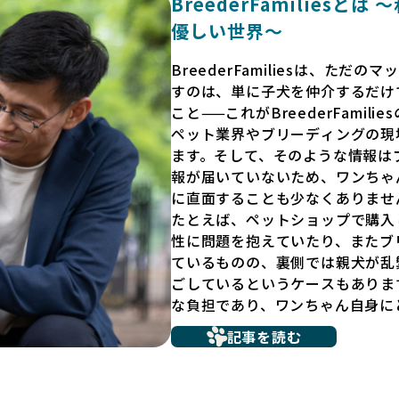
BreederFamilies
優しい世界〜
BreederFamiliesは、た
すのは、単に子犬を仲介するだけ
こと——これがBreederFamili
ペット業界やブリーディングの現
ます。そして、そのような情報は
報が届いていないため、ワンちゃ
に直面することも少なくありませ
たとえば、ペットショップで購入
性に問題を抱えていたり、またブ
ているものの、裏側では親犬が乱
ごしているというケースもありま
な負担であり、ワンちゃん自身に
だからこそ、私たちは正しい情報
記事を読む
ています。BreederFamili
リーダー」のみを独自の厳しい基
プンにしています。これにより、