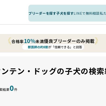
ブリーダーを探す
子犬を探す
LINEで無料相談
私
10%
優良ブリーダーのみ掲載
合格率
未満
獣医師の約8割
が「信頼できる」と回答
ウンテン・ドッグの子犬の検索
0
索結果
件