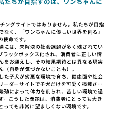
とは 〜私たちが目指すのは、ワンちゃんに
だのマッチングサイトではありません。私たちが目指
でなく、「ワンちゃんに優しい世界を創る」
esの使命です。
場には、未解決の社会課題が多く残されてい
ブラックボックス化され、消費者に正しい情
んをお迎えし、その結果期待とは異なる現実
ん（自身が気づかないことも）。
した子犬が劣悪な環境で育ち、健康面や社会
リーダーサイトで子犬だけを可愛く掲載され
繁殖によって体力を削られ、苦しい環境で過
す。こうした問題は、消費者にとっても大き
とっても非常に望ましくない環境です。
と安心して選べる場所を提供すべきだと考え
esでは、ワンちゃんを家族のように愛する「優良ブ
準で厳選し、その評価基準や評価結果をオー
消費者の皆様が安心して子犬やブリーダーを