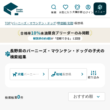
メニュー
犬種診断
検索
お気に入り
ログイン
TOP
バーニーズ・マウンテン・ドッグ
甲信越/北陸
長野県
10%
優良ブリーダーのみ掲載
合格率
未満
獣医師の約8割
が「信頼できる」と回答
長野県のバーニーズ・マウンテン・ドッグの子犬の
検索結果
犬種
バーニーズ・マウンテン・ドッグ
地域
長野県
絞り込み
0
検索結果
件