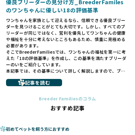
優良ブリーダーの見分け方_BreederFamiles
ゃんに優しい世界を築いていきたいと考えています。
のワンちゃんに優しい18の評価基準
ペットショップでの生体販売では、ワンちゃんが健やかに成
ワンちゃんを家族として迎えるなら、信頼できる優良ブリー
長するための環境が十分に整っていない場合が多く、販売ま
ダーを見つけることがとても大切です。しかし、すべてのブ
での間に過密な環境や長距離移動のストレスを受けることが
リーダーが同じではなく、営利を優先してワンちゃんの健康
少なくありません。このような環境は、健康リスクや社会性
や福祉を十分に考えないところもあるため、慎重に見極める
の問題につながりやすく、ワンちゃんにとっても望ましいと
必要があります。
は言えません。
そこでBreederFamiliesでは、ワンちゃんの福祉を第一に考
こうした背景から、BreederFamiliesはペットショップを介
えた「18の評価基準」を作成し、この基準を満たすブリーダ
さない直接販売を採用するとともに、ペットオークションや
ーのいをご紹介しています。
ペットショップを利用するブリーダーの掲載も行ってしませ
本記事では、その基準について詳しく解説しますので、ブリ
ん。
ーダー選びの参考にしていただければ幸いです。
ペットショップを避けた方がいい理由の詳細はこちら
記事を読む
トイプードルやコーギーなどの犬種では、見た目のためだけ
多くのブリーダーサイトでは、掲載するブリーダーの審査が
に断尾（しっぽを切る）や断耳（耳を切る）が行われている
法令レベルの最低基準にとどまっていることが問題です。こ
Breeder Familiesのコラム
ことがあります。
の法令レベルの基準はブリーディング環境の最低限を定める
おすすめ記事
これは痛みを伴う処置で、ワンちゃんの身体的な負担が大き
ものに過ぎず、ワンちゃんの心身の福祉やブリーダーの責任
く、慢性的な痛みや不安感を引き起こす可能性もあります。
ある姿勢を十分に保障するものではありません。そのため、
また、しっぽや耳はワンちゃんの重要なコミュニケーション
厳格なチェックを経ていないブリーダーが掲載されることも
手段でもあるため、切断されることで他の犬や人間との意思
初めてペットを飼う方におすすめ
少なくなく、消費者にとって選択の判断が難しい現状があり
疎通が難しくなることもあります。