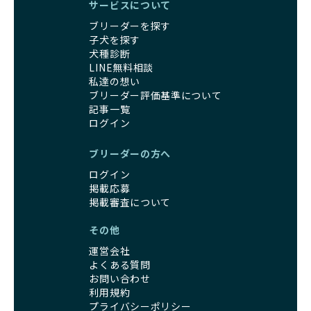
る社会の実現を目指しています。
サービスについて
す。しかし、こうした特徴には健康リスクが伴う場合が少な
さらに、売上の一部を保護団体や保護団体を支援する公益法
ブリーダーを探す
くありません。極小サイズは骨や心臓に負担がかかりやす
人へ寄付しています。多くのペット販売業者が、動物福祉へ
子犬を探す
く、レアカラーには遺伝疾患のリスクが高まることがありま
の取り組みが不十分であることを理由に寄付を断られる中、
犬種診断
す。
BreederFamiliesはその姿勢が評価され、寄付が実現してい
LINE無料相談
営利優先ブリーダーは、このような流行や需要に応じて無理
ます。この活動により、保護が必要なワンちゃんの救済や保
私達の想い
な繁殖を行いがちです。小柄な母犬を繁殖に多用して体に負
護活動の支援にも貢献しています。
ブリーダー評価基準について
担をかけたり、子犬を小さく見せるために食事を減らすな
BreederFamiliesのこうした取り組みは、目の前の子犬だけ
記事一覧
ど、健康を犠牲にした管理がされることもあります。このよ
でなく、すべてのワンちゃんに優しい未来を創るための大き
ログイン
うな方法では、ワンちゃんの免疫力や体力が低下し、飼い主
な一歩です。ユーザーの皆さんがBreederFamiliesを通じて
にとっても将来的な医療費やケアの負担が増える恐れがあり
子犬をお迎えすることで、こうした社会貢献活動を間接的に
ブリーダーの方へ
ます。
支えることができます。
優良ブリーダーは、こうした流行に流されず、ワンちゃんの
ログイン
健康を最優先に考えています。特に小さいワンちゃんやレア
掲載応募
BreederFamiliesに登録されているブリーダーは、子犬が心
カラーの子犬を販売する場合は、健康リスクを十分に理解
掲載審査について
身ともに健康に育つための環境づくりに全力を注いでいま
し、飼い主にそのリスクについて丁寧に説明しています。食
す。
その他
事管理もしっかり行い、成長に必要な栄養を確保するなど、
遺伝的なリスクを最小限に抑えた繁殖計画、栄養バランスが
ワンちゃんの健康を第一にした繁殖を心がけています。
考えられた食事、子犬がのびのびと動ける適度な運動環境、
運営会社
「見た目以上に健康重視」の詳細はこちら
さらに獣医師と連携した健康管理まで徹底しています。
よくある質問
その結果、BreederFamiliesを通じてお迎えする子犬は、元
お問い合わせ
引退犬とは、繁殖期を終えたワンちゃんたちのことを指しま
利用規約
気で健康なスタートを切れることが大きな魅力です。
す。
プライバシーポリシー
子犬の社会性は、家庭でのしつけをスムーズにする重要なポ