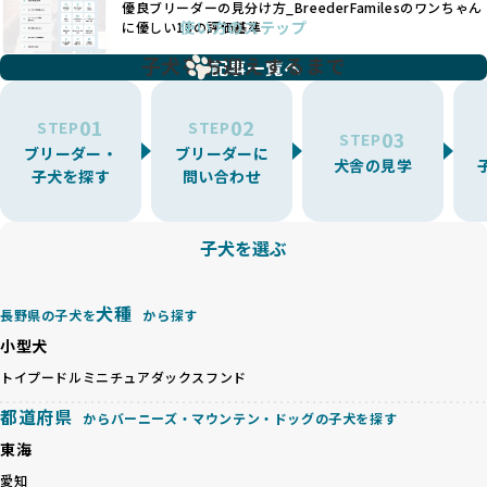
優良ブリーダーの見分け方_BreederFamilesのワンちゃん
ことが可能です。
題となっています。
使い方のステップ
に優しい18の評価基準
一方、営利優先ブリーダーは流行や需要に応じて扱う犬種を
BreederFamiliesでは、こうしたワンちゃんに優しくないブ
増やす傾向があり、犬種ごとに異なる健康問題や適切な育成
子犬をお迎えするまで
リーディングをなくすため、すべてのワンちゃんを家族のよ
記事一覧へ
環境を十分に考慮しない場合があります。こうしたブリーダ
うに大切に飼育・繁殖を行っている「優良ブリーダー」のみ
ーでは、ワンちゃんが適切なケアを受けられず、健康を損ね
を厳選しています。
01
02
たりストレスを抱えたりするリスクが高まります。
STEP
STEP
03
STEP
「少数の犬種に集中」の詳細はこちら
ブリーダー・
ブリーダーに
BreederFamiliesでは、アニマルウェルフェアを最優先に考
犬舎の見学
子犬を探す
問い合わせ
えた6つの絶対基準と12の総合基準を設定しています。これに
近年、ミックス犬はユニークな見た目や性格で人気がありま
より、ワンちゃんが心身ともに健やかに過ごせる環境で育つ
すが、無計画な交配には健康リスクが伴います。異なる犬種
ことを徹底しています。
の特徴を持つことで予測しにくい健康問題が発生する可能性
子犬を選ぶ
BreederFamiliesでは、以下の6項目を必須条件とし、これら
が高く、診断や治療も複雑化する場合があります。また、ミ
を満たすブリーダーのみを選定しています：
ックス犬は成長後の性格や体格が予測しづらく、飼い主が期
これらの基準により、ワンちゃんの健全な成長と動物福祉に
待する理想と現実が大きく異なることも少なくありません。
犬種
基づいた責任あるブリーディングを確保しています。
長野県の子犬を
から探す
優良ブリーダーは、犬種ごとの遺伝的特徴を守り、安定した
さらに、健康管理、社会性の育成、遺伝子検査、食事や運動
小型犬
健康と性格を次世代に引き継ぐために、ミックス犬の繁殖を
の質など、ワンちゃんの心身に配慮した飼育環境が整ってい
避けます。無計画な交配がもたらすリスクを理解し、飼い主
トイプードル
ミニチュアダックスフンド
るかを評価する12項目の総合基準を設けています。これによ
への十分な説明とアフターフォローを確保できる範囲での繁
り、より高い基準をクリアしたブリーダーだけを厳選してい
都道府県
からバーニーズ・マウンテン・ドッグの子犬を探す
殖を徹底しているのです。
ます。
一方、営利優先ブリーダーは流行や需要に応じて安易にミッ
東海
その結果、合格率10%未満という厳しい基準をクリアした優
クス犬を繁殖し、健康管理や飼い主への配慮が不十分なこと
良ブリーダーのみが登録されています。
愛知