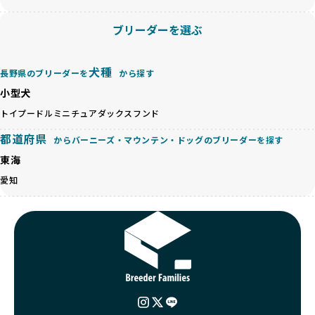
が多く見受けられます。場合によっては、チワワ×ハスキー
BreederFamiliesでは、法令に準拠するだけでなく、ワンち
等体格の異なるリスクの高い交配を行うこともあります。
ゃんを家族のように愛するという理念を共有するブリーダー
ブリーダーを選ぶ
「ミックス犬を繁殖しない」の詳細はこちら
のみを厳選しています。これにより、ユーザーの皆さんに安
心して選べる選択肢を提供しています。
ペットショップやペットオークションは、流通過程でワンち
「BreederFamilesのワンちゃんに優しい18の評価基準」は
犬種
長野県のブリーダーを
から探す
ゃんが長時間の輸送を強いられたり、狭いケージに閉じ込め
こちら
られるなど、心身に大きな負担がかかります。このような環
小型犬
境は、ストレスや感染リスクを増大させるだけでなく、ワン
BreederFamiliesでは、すべてのブリーダーを書類審査、直
トイプードル
ミニチュアダックスフンド
ちゃんの社会性や基本的なしつけにも悪影響を与える可能性
接のヒアリング、現地確認を通じて厳しく評価しています。
があります。
都道府県
このプロセスにより、育成環境や健康管理だけでなく、ブリ
からバーニーズ・マウンテン・ドッグのブリーダーを探す
優良ブリーダーは、ワンちゃんの健康と幸せを第一に考え、
ーダー自身の理念や姿勢までも丁寧に確認しています。
東海
ペットショップやオークションを介さずに直接飼い主に渡す
さらに、こうした評価結果は透明性を持って公開されている
ことを大切にしています。また、彼らはお迎え先を自身で確
愛知
ため、どのブリーダーを選んでも安心して子犬をお迎えいた
認し、ワンちゃんが安心して暮らせる環境を整えるために直
だけます。
接の引き渡しを基本とします。
徹底した透明性こそが、BreederFamiliesの大きな特徴で
一方で、営利優先ブリーダーは、広範囲に販売するためにペ
す。
ットショップやオークションを活用し、子犬の心身への影響
を軽視しがちです。
BreederFamiliesは、ペット業界が抱える命の大量生産・大
「ペットショップ等を使わない」の詳細はこちら
量販売、負担の大きい流通構造、劣悪な飼育環境といった課
題に真摯に向き合っています。優良ブリーダーとの直接取引
近年、「小さくて可愛い」「珍しい毛色」という見た目の特
を促進することで、無駄な命の消費を減らし、命を大切にす
徴が人気を集め、高値で取引されることが多くなっていま