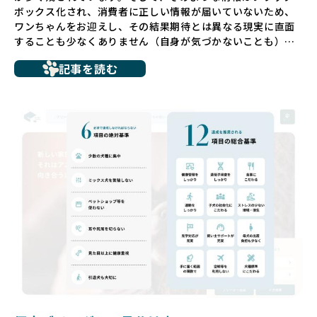
ボックス化され、消費者に正しい情報が届いていないため、
ワンちゃんをお迎えし、その結果期待とは異なる現実に直面
することも少なくありません（自身が気づかないことも）。
たとえば、ペットショップで購入した子犬が劣悪な環境で育
記事を読む
ち、健康面や社会性に問題を抱えていたり、またブリーダー
サイトで子犬だけを可愛く掲載されているものの、裏側では
親犬が乱繁殖によって体力を削られ、苦しい環境で過ごして
いるというケースもあります。こうした問題は、消費者にと
っても大きな負担であり、ワンちゃん自身にとっても非常に
望ましくない環境です。
だからこそ、私たちは正しい情報と安心して選べる場所を提
供すべきだと考えています。BreederFamiliesでは、ワンち
ゃんを家族のように愛する「優良ブリーダー」のみを独自の
厳しい基準で厳選し、その評価基準や評価結果をオープンに
しています。これにより、消費者の皆様が安心して子犬やブ
リーダーを選べる環境を整えています。
そして、消費者の皆様が正しい情報をもとに優良ブリーダー
を求めることで、ワンちゃんを家族のように愛する優良ブリ
ーダーが増え、営利優先の「悪徳ブリーダー」が自然と淘汰
される社会を目指しています。目の前の子犬だけでなく、親
犬や引退犬も大切にされる環境を作り上げ、すべてのワンち