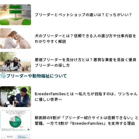
ます。
ヨーロッパ諸国ではこうした処置が禁止されている一方で、
さらに、書類審査のみで掲載が許可されるサイトが多く、実
日本ではいまだ行われる場合があります。
際の飼育環境やブリーダーの姿勢が見えにくい点も課題で
ブリーダーとペットショップの違いは？どっちがいい？
優良ブリーダーは動物福祉を優先し、ワンちゃんの自然な姿
す。こうしたサイトでは、ブリーダーが記載する情報が主で
を大切にするため断尾・断耳を行いません。
あり、実際の現場や日々のケアの状況がわからないため、営
一方、営利優先ブリーダーでは「見た目が良く売れやすい」
利優先の「悪徳ブリーダー」が含まれるリスクが高まりま
犬のブリーダーとは？信頼できる人の選び方や仕事内容を
ことを理由に断尾や断耳を行うことがあり、中には麻酔なし
す。
わかりやすく解説
で処置するケースも見受けられます。
BreederFamiliesでは、ワンちゃんを大切にする「優良ブリ
「耳やしっぽを切らない」詳細はこちら
ーダー」のみを紹介するために、法令を超えた独自の基準を
設け、ブリーダーの理念や飼育環境の厳格なチェックを行っ
悪徳ブリーダーを見分け方とは？悪質な業者を見抜く優良
犬種ごとに異なる健康リスクや育て方のポイントを理解し、
ブリーダーの探し方
ています。
適切に対応するためには、深い知識と豊富な経験が欠かせま
ブリーダーや動物福祉について
せん。現在、犬種は200種類以上あり、それぞれに特有の健康
一部の営利優先のブリーディングでは、母犬の出産負担を考
リスクや性格特性が存在します。
えずに大量繁殖が行われ、親犬が心身ともに疲弊するケース
たとえば、パグは呼吸器系のトラブルを抱えやすく、ラブラ
が見られます。さらに、コストカットのために食事を減らし
BreederFamiliesとは 〜私たちが目指すのは、ワンちゃん
ドール・レトリバーには股関節形成不全への注意が必要で
たり、栄養のない食事を与える、適切な健康管理が行われな
に優しい世界〜
す。このような犬種ごとの違いを熟知し、適切なケアを提供
いなど、ワンちゃんの健康と福祉が犠牲にされることも少な
できるかどうかは、ブリーダーの専門性に大きく関わりま
くありません。
す。
獣医師の9割が「ブリーダー紹介サイトは信頼できない」と
また、健康リスクが予測しづらいミックス犬の繁殖や、愛情
優良ブリーダーは、少数の犬種（一般的に3種以内）に絞って
警鐘。一方で8割が『BreederFamilies』を支持する理由
が行き届かない多頭飼育等も問題です。これらのブリーディ
繁殖を行い、各犬種の特徴を熟知しています。これにより、
ング手法は、ワンちゃんの福祉を無視し、利益のみを追求す
犬種ごとの健康管理や繁殖において質の高いケアを提供する
るブリーダーによるものが多く、消費者にとっても深刻な課