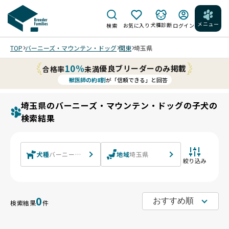
メニュー
犬種診断
検索
お気に入り
ログイン
TOP
バーニーズ・マウンテン・ドッグ
関東
埼玉県
10%
優良ブリーダーのみ掲載
合格率
未満
獣医師の約8割
が「信頼できる」と回答
埼玉県のバーニーズ・マウンテン・ドッグの子犬の
検索結果
犬種
バーニーズ・マウンテン・ドッグ
地域
埼玉県
絞り込み
0
検索結果
件