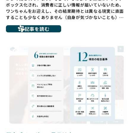
ボックス化され、消費者に正しい情報が届いていないため、
ワンちゃんをお迎えし、その結果期待とは異なる現実に直面
することも少なくありません（自身が気づかないことも）。
たとえば、ペットショップで購入した子犬が劣悪な環境で育
記事を読む
ち、健康面や社会性に問題を抱えていたり、またブリーダー
サイトで子犬だけを可愛く掲載されているものの、裏側では
親犬が乱繁殖によって体力を削られ、苦しい環境で過ごして
いるというケースもあります。こうした問題は、消費者にと
っても大きな負担であり、ワンちゃん自身にとっても非常に
望ましくない環境です。
だからこそ、私たちは正しい情報と安心して選べる場所を提
供すべきだと考えています。BreederFamiliesでは、ワンち
ゃんを家族のように愛する「優良ブリーダー」のみを独自の
厳しい基準で厳選し、その評価基準や評価結果をオープンに
しています。これにより、消費者の皆様が安心して子犬やブ
リーダーを選べる環境を整えています。
そして、消費者の皆様が正しい情報をもとに優良ブリーダー
を求めることで、ワンちゃんを家族のように愛する優良ブリ
ーダーが増え、営利優先の「悪徳ブリーダー」が自然と淘汰
される社会を目指しています。目の前の子犬だけでなく、親
犬や引退犬も大切にされる環境を作り上げ、すべてのワンち