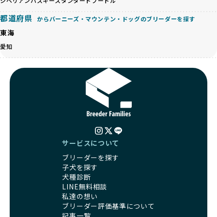
シベリアンハスキー
スタンダードプードル
る社会の実現を目指しています。
す。しかし、こうした特徴には健康リスクが伴う場合が少な
さらに、売上の一部を保護団体や保護団体を支援する公益法
都道府県
くありません。極小サイズは骨や心臓に負担がかかりやす
からバーニーズ・マウンテン・ドッグのブリーダーを探す
人へ寄付しています。多くのペット販売業者が、動物福祉へ
く、レアカラーには遺伝疾患のリスクが高まることがありま
の取り組みが不十分であることを理由に寄付を断られる中、
東海
す。
BreederFamiliesはその姿勢が評価され、寄付が実現してい
愛知
営利優先ブリーダーは、このような流行や需要に応じて無理
ます。この活動により、保護が必要なワンちゃんの救済や保
な繁殖を行いがちです。小柄な母犬を繁殖に多用して体に負
護活動の支援にも貢献しています。
担をかけたり、子犬を小さく見せるために食事を減らすな
BreederFamiliesのこうした取り組みは、目の前の子犬だけ
ど、健康を犠牲にした管理がされることもあります。このよ
でなく、すべてのワンちゃんに優しい未来を創るための大き
うな方法では、ワンちゃんの免疫力や体力が低下し、飼い主
な一歩です。ユーザーの皆さんがBreederFamiliesを通じて
にとっても将来的な医療費やケアの負担が増える恐れがあり
子犬をお迎えすることで、こうした社会貢献活動を間接的に
ます。
支えることができます。
優良ブリーダーは、こうした流行に流されず、ワンちゃんの
健康を最優先に考えています。特に小さいワンちゃんやレア
BreederFamiliesに登録されているブリーダーは、子犬が心
カラーの子犬を販売する場合は、健康リスクを十分に理解
サービスについて
身ともに健康に育つための環境づくりに全力を注いでいま
し、飼い主にそのリスクについて丁寧に説明しています。食
す。
ブリーダーを探す
事管理もしっかり行い、成長に必要な栄養を確保するなど、
遺伝的なリスクを最小限に抑えた繁殖計画、栄養バランスが
子犬を探す
ワンちゃんの健康を第一にした繁殖を心がけています。
考えられた食事、子犬がのびのびと動ける適度な運動環境、
犬種診断
「見た目以上に健康重視」の詳細はこちら
さらに獣医師と連携した健康管理まで徹底しています。
LINE無料相談
その結果、BreederFamiliesを通じてお迎えする子犬は、元
私達の想い
引退犬とは、繁殖期を終えたワンちゃんたちのことを指しま
気で健康なスタートを切れることが大きな魅力です。
ブリーダー評価基準について
す。
子犬の社会性は、家庭でのしつけをスムーズにする重要なポ
記事一覧