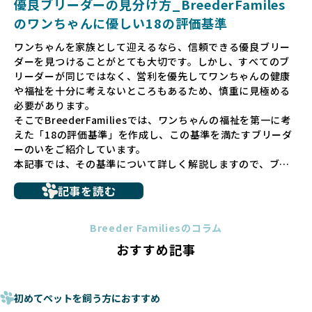
優良ブリーダーの見分け方_BreederFamiles
ゃんに優しい世界を築いていきたいと考えています。
のワンちゃんに優しい18の評価基準
ペットショップでの生体販売では、ワンちゃんが健やかに成
ワンちゃんを家族として迎えるなら、信頼できる優良ブリー
長するための環境が十分に整っていない場合が多く、販売ま
ダーを見つけることがとても大切です。しかし、すべてのブ
での間に過密な環境や長距離移動のストレスを受けることが
リーダーが同じではなく、営利を優先してワンちゃんの健康
少なくありません。このような環境は、健康リスクや社会性
や福祉を十分に考えないところもあるため、慎重に見極める
の問題につながりやすく、ワンちゃんにとっても望ましいと
必要があります。
は言えません。
そこでBreederFamiliesでは、ワンちゃんの福祉を第一に考
こうした背景から、BreederFamiliesはペットショップを介
えた「18の評価基準」を作成し、この基準を満たすブリーダ
さない直接販売を採用するとともに、ペットオークションや
ーのいをご紹介しています。
ペットショップを利用するブリーダーの掲載も行ってしませ
本記事では、その基準について詳しく解説しますので、ブリ
ん。
ーダー選びの参考にしていただければ幸いです。
ペットショップを避けた方がいい理由の詳細はこちら
記事を読む
トイプードルやコーギーなどの犬種では、見た目のためだけ
多くのブリーダーサイトでは、掲載するブリーダーの審査が
に断尾（しっぽを切る）や断耳（耳を切る）が行われている
法令レベルの最低基準にとどまっていることが問題です。こ
Breeder Familiesのコラム
ことがあります。
の法令レベルの基準はブリーディング環境の最低限を定める
おすすめ記事
これは痛みを伴う処置で、ワンちゃんの身体的な負担が大き
ものに過ぎず、ワンちゃんの心身の福祉やブリーダーの責任
く、慢性的な痛みや不安感を引き起こす可能性もあります。
ある姿勢を十分に保障するものではありません。そのため、
また、しっぽや耳はワンちゃんの重要なコミュニケーション
厳格なチェックを経ていないブリーダーが掲載されることも
手段でもあるため、切断されることで他の犬や人間との意思
初めてペットを飼う方におすすめ
少なくなく、消費者にとって選択の判断が難しい現状があり
疎通が難しくなることもあります。