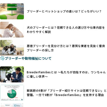
ます。
ヨーロッパ諸国ではこうした処置が禁止されている一方で、
さらに、書類審査のみで掲載が許可されるサイトが多く、実
日本ではいまだ行われる場合があります。
際の飼育環境やブリーダーの姿勢が見えにくい点も課題で
ブリーダーとペットショップの違いは？どっちがいい？
優良ブリーダーは動物福祉を優先し、ワンちゃんの自然な姿
す。こうしたサイトでは、ブリーダーが記載する情報が主で
を大切にするため断尾・断耳を行いません。
あり、実際の現場や日々のケアの状況がわからないため、営
一方、営利優先ブリーダーでは「見た目が良く売れやすい」
利優先の「悪徳ブリーダー」が含まれるリスクが高まりま
犬のブリーダーとは？信頼できる人の選び方や仕事内容を
ことを理由に断尾や断耳を行うことがあり、中には麻酔なし
す。
わかりやすく解説
で処置するケースも見受けられます。
BreederFamiliesでは、ワンちゃんを大切にする「優良ブリ
「耳やしっぽを切らない」詳細はこちら
ーダー」のみを紹介するために、法令を超えた独自の基準を
設け、ブリーダーの理念や飼育環境の厳格なチェックを行っ
悪徳ブリーダーを見分け方とは？悪質な業者を見抜く優良
犬種ごとに異なる健康リスクや育て方のポイントを理解し、
ブリーダーの探し方
ています。
適切に対応するためには、深い知識と豊富な経験が欠かせま
ブリーダーや動物福祉について
せん。現在、犬種は200種類以上あり、それぞれに特有の健康
一部の営利優先のブリーディングでは、母犬の出産負担を考
リスクや性格特性が存在します。
えずに大量繁殖が行われ、親犬が心身ともに疲弊するケース
たとえば、パグは呼吸器系のトラブルを抱えやすく、ラブラ
が見られます。さらに、コストカットのために食事を減らし
BreederFamiliesとは 〜私たちが目指すのは、ワンちゃん
ドール・レトリバーには股関節形成不全への注意が必要で
たり、栄養のない食事を与える、適切な健康管理が行われな
に優しい世界〜
す。このような犬種ごとの違いを熟知し、適切なケアを提供
いなど、ワンちゃんの健康と福祉が犠牲にされることも少な
できるかどうかは、ブリーダーの専門性に大きく関わりま
くありません。
す。
獣医師の9割が「ブリーダー紹介サイトは信頼できない」と
また、健康リスクが予測しづらいミックス犬の繁殖や、愛情
優良ブリーダーは、少数の犬種（一般的に3種以内）に絞って
警鐘。一方で8割が『BreederFamilies』を支持する理由
が行き届かない多頭飼育等も問題です。これらのブリーディ
繁殖を行い、各犬種の特徴を熟知しています。これにより、
ング手法は、ワンちゃんの福祉を無視し、利益のみを追求す
犬種ごとの健康管理や繁殖において質の高いケアを提供する
るブリーダーによるものが多く、消費者にとっても深刻な課