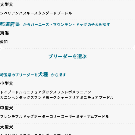
が多く見受けられます。場合によっては、チワワ×ハスキー
BreederFamiliesでは、法令に準拠するだけでなく、ワンち
大型犬
等体格の異なるリスクの高い交配を行うこともあります。
ゃんを家族のように愛するという理念を共有するブリーダー
シベリアンハスキー
スタンダードプードル
「ミックス犬を繁殖しない」の詳細はこちら
のみを厳選しています。これにより、ユーザーの皆さんに安
心して選べる選択肢を提供しています。
都道府県
からバーニーズ・マウンテン・ドッグの子犬を探す
ペットショップやペットオークションは、流通過程でワンち
「BreederFamilesのワンちゃんに優しい18の評価基準」は
東海
ゃんが長時間の輸送を強いられたり、狭いケージに閉じ込め
こちら
られるなど、心身に大きな負担がかかります。このような環
愛知
境は、ストレスや感染リスクを増大させるだけでなく、ワン
BreederFamiliesでは、すべてのブリーダーを書類審査、直
ちゃんの社会性や基本的なしつけにも悪影響を与える可能性
接のヒアリング、現地確認を通じて厳しく評価しています。
ブリーダーを選ぶ
があります。
このプロセスにより、育成環境や健康管理だけでなく、ブリ
優良ブリーダーは、ワンちゃんの健康と幸せを第一に考え、
ーダー自身の理念や姿勢までも丁寧に確認しています。
ペットショップやオークションを介さずに直接飼い主に渡す
さらに、こうした評価結果は透明性を持って公開されている
犬種
埼玉県のブリーダーを
から探す
ことを大切にしています。また、彼らはお迎え先を自身で確
ため、どのブリーダーを選んでも安心して子犬をお迎えいた
小型犬
認し、ワンちゃんが安心して暮らせる環境を整えるために直
だけます。
接の引き渡しを基本とします。
徹底した透明性こそが、BreederFamiliesの大きな特徴で
トイプードル
ミニチュアダックスフンド
ポメラニアン
一方で、営利優先ブリーダーは、広範囲に販売するためにペ
カニンヘンダックスフンド
ヨークシャーテリア
ミニチュアプードル
す。
ットショップやオークションを活用し、子犬の心身への影響
中型犬
を軽視しがちです。
BreederFamiliesは、ペット業界が抱える命の大量生産・大
「ペットショップ等を使わない」の詳細はこちら
フレンチブルドッグ
ボーダーコリー
コーギー
ミディアムプードル
量販売、負担の大きい流通構造、劣悪な飼育環境といった課
題に真摯に向き合っています。優良ブリーダーとの直接取引
大型犬
近年、「小さくて可愛い」「珍しい毛色」という見た目の特
を促進することで、無駄な命の消費を減らし、命を大切にす
徴が人気を集め、高値で取引されることが多くなっていま