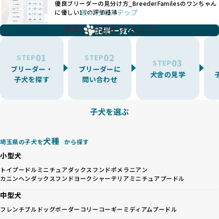
優良ブリーダーの見分け方_BreederFamilesのワンちゃん
ことが可能です。
題となっています。
使い方のステップ
に優しい18の評価基準
一方、営利優先ブリーダーは流行や需要に応じて扱う犬種を
BreederFamiliesでは、こうしたワンちゃんに優しくないブ
増やす傾向があり、犬種ごとに異なる健康問題や適切な育成
子犬をお迎えするまで
リーディングをなくすため、すべてのワンちゃんを家族のよ
記事一覧へ
環境を十分に考慮しない場合があります。こうしたブリーダ
うに大切に飼育・繁殖を行っている「優良ブリーダー」のみ
ーでは、ワンちゃんが適切なケアを受けられず、健康を損ね
を厳選しています。
01
02
たりストレスを抱えたりするリスクが高まります。
STEP
STEP
03
STEP
「少数の犬種に集中」の詳細はこちら
ブリーダー・
ブリーダーに
BreederFamiliesでは、アニマルウェルフェアを最優先に考
犬舎の見学
子犬を探す
問い合わせ
えた6つの絶対基準と12の総合基準を設定しています。これに
近年、ミックス犬はユニークな見た目や性格で人気がありま
より、ワンちゃんが心身ともに健やかに過ごせる環境で育つ
すが、無計画な交配には健康リスクが伴います。異なる犬種
ことを徹底しています。
の特徴を持つことで予測しにくい健康問題が発生する可能性
子犬を選ぶ
BreederFamiliesでは、以下の6項目を必須条件とし、これら
が高く、診断や治療も複雑化する場合があります。また、ミ
を満たすブリーダーのみを選定しています：
ックス犬は成長後の性格や体格が予測しづらく、飼い主が期
これらの基準により、ワンちゃんの健全な成長と動物福祉に
待する理想と現実が大きく異なることも少なくありません。
犬種
基づいた責任あるブリーディングを確保しています。
埼玉県の子犬を
から探す
優良ブリーダーは、犬種ごとの遺伝的特徴を守り、安定した
さらに、健康管理、社会性の育成、遺伝子検査、食事や運動
小型犬
健康と性格を次世代に引き継ぐために、ミックス犬の繁殖を
の質など、ワンちゃんの心身に配慮した飼育環境が整ってい
避けます。無計画な交配がもたらすリスクを理解し、飼い主
トイプードル
ミニチュアダックスフンド
ポメラニアン
るかを評価する12項目の総合基準を設けています。これによ
カニンヘンダックスフンド
ヨークシャーテリア
ミニチュアプードル
への十分な説明とアフターフォローを確保できる範囲での繁
り、より高い基準をクリアしたブリーダーだけを厳選してい
殖を徹底しているのです。
ます。
中型犬
一方、営利優先ブリーダーは流行や需要に応じて安易にミッ
その結果、合格率10%未満という厳しい基準をクリアした優
フレンチブルドッグ
ボーダーコリー
コーギー
ミディアムプードル
クス犬を繁殖し、健康管理や飼い主への配慮が不十分なこと
良ブリーダーのみが登録されています。