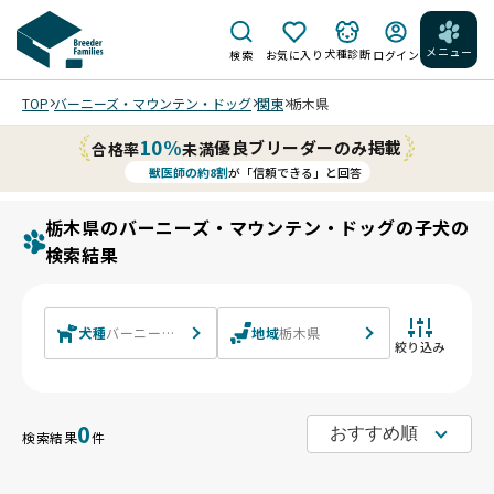
メニュー
犬種診断
検索
お気に入り
ログイン
TOP
バーニーズ・マウンテン・ドッグ
関東
栃木県
10%
優良ブリーダーのみ掲載
合格率
未満
獣医師の約8割
が「信頼できる」と回答
栃木県のバーニーズ・マウンテン・ドッグの子犬の
検索結果
犬種
バーニーズ・マウンテン・ドッグ
地域
栃木県
絞り込み
0
検索結果
件