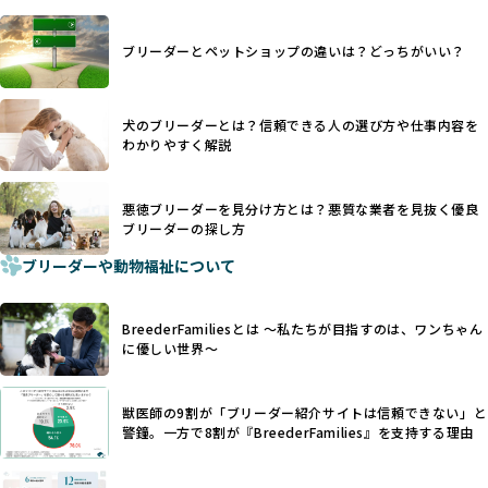
ます。
ヨーロッパ諸国ではこうした処置が禁止されている一方で、
さらに、書類審査のみで掲載が許可されるサイトが多く、実
日本ではいまだ行われる場合があります。
際の飼育環境やブリーダーの姿勢が見えにくい点も課題で
ブリーダーとペットショップの違いは？どっちがいい？
優良ブリーダーは動物福祉を優先し、ワンちゃんの自然な姿
す。こうしたサイトでは、ブリーダーが記載する情報が主で
を大切にするため断尾・断耳を行いません。
あり、実際の現場や日々のケアの状況がわからないため、営
一方、営利優先ブリーダーでは「見た目が良く売れやすい」
利優先の「悪徳ブリーダー」が含まれるリスクが高まりま
犬のブリーダーとは？信頼できる人の選び方や仕事内容を
ことを理由に断尾や断耳を行うことがあり、中には麻酔なし
す。
わかりやすく解説
で処置するケースも見受けられます。
BreederFamiliesでは、ワンちゃんを大切にする「優良ブリ
「耳やしっぽを切らない」詳細はこちら
ーダー」のみを紹介するために、法令を超えた独自の基準を
設け、ブリーダーの理念や飼育環境の厳格なチェックを行っ
悪徳ブリーダーを見分け方とは？悪質な業者を見抜く優良
犬種ごとに異なる健康リスクや育て方のポイントを理解し、
ブリーダーの探し方
ています。
適切に対応するためには、深い知識と豊富な経験が欠かせま
ブリーダーや動物福祉について
せん。現在、犬種は200種類以上あり、それぞれに特有の健康
一部の営利優先のブリーディングでは、母犬の出産負担を考
リスクや性格特性が存在します。
えずに大量繁殖が行われ、親犬が心身ともに疲弊するケース
たとえば、パグは呼吸器系のトラブルを抱えやすく、ラブラ
が見られます。さらに、コストカットのために食事を減らし
BreederFamiliesとは 〜私たちが目指すのは、ワンちゃん
ドール・レトリバーには股関節形成不全への注意が必要で
たり、栄養のない食事を与える、適切な健康管理が行われな
に優しい世界〜
す。このような犬種ごとの違いを熟知し、適切なケアを提供
いなど、ワンちゃんの健康と福祉が犠牲にされることも少な
できるかどうかは、ブリーダーの専門性に大きく関わりま
くありません。
す。
獣医師の9割が「ブリーダー紹介サイトは信頼できない」と
また、健康リスクが予測しづらいミックス犬の繁殖や、愛情
優良ブリーダーは、少数の犬種（一般的に3種以内）に絞って
警鐘。一方で8割が『BreederFamilies』を支持する理由
が行き届かない多頭飼育等も問題です。これらのブリーディ
繁殖を行い、各犬種の特徴を熟知しています。これにより、
ング手法は、ワンちゃんの福祉を無視し、利益のみを追求す
犬種ごとの健康管理や繁殖において質の高いケアを提供する
るブリーダーによるものが多く、消費者にとっても深刻な課