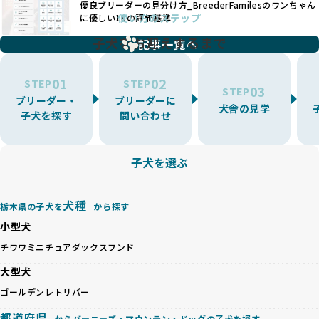
優良ブリーダーの見分け方_BreederFamilesのワンちゃん
ことが可能です。
題となっています。
使い方のステップ
に優しい18の評価基準
一方、営利優先ブリーダーは流行や需要に応じて扱う犬種を
BreederFamiliesでは、こうしたワンちゃんに優しくないブ
増やす傾向があり、犬種ごとに異なる健康問題や適切な育成
子犬をお迎えするまで
リーディングをなくすため、すべてのワンちゃんを家族のよ
記事一覧へ
環境を十分に考慮しない場合があります。こうしたブリーダ
うに大切に飼育・繁殖を行っている「優良ブリーダー」のみ
ーでは、ワンちゃんが適切なケアを受けられず、健康を損ね
を厳選しています。
01
02
たりストレスを抱えたりするリスクが高まります。
STEP
STEP
03
STEP
「少数の犬種に集中」の詳細はこちら
ブリーダー・
ブリーダーに
BreederFamiliesでは、アニマルウェルフェアを最優先に考
犬舎の見学
子犬を探す
問い合わせ
えた6つの絶対基準と12の総合基準を設定しています。これに
近年、ミックス犬はユニークな見た目や性格で人気がありま
より、ワンちゃんが心身ともに健やかに過ごせる環境で育つ
すが、無計画な交配には健康リスクが伴います。異なる犬種
ことを徹底しています。
の特徴を持つことで予測しにくい健康問題が発生する可能性
子犬を選ぶ
BreederFamiliesでは、以下の6項目を必須条件とし、これら
が高く、診断や治療も複雑化する場合があります。また、ミ
を満たすブリーダーのみを選定しています：
ックス犬は成長後の性格や体格が予測しづらく、飼い主が期
これらの基準により、ワンちゃんの健全な成長と動物福祉に
待する理想と現実が大きく異なることも少なくありません。
犬種
基づいた責任あるブリーディングを確保しています。
栃木県の子犬を
から探す
優良ブリーダーは、犬種ごとの遺伝的特徴を守り、安定した
さらに、健康管理、社会性の育成、遺伝子検査、食事や運動
小型犬
健康と性格を次世代に引き継ぐために、ミックス犬の繁殖を
の質など、ワンちゃんの心身に配慮した飼育環境が整ってい
避けます。無計画な交配がもたらすリスクを理解し、飼い主
チワワ
ミニチュアダックスフンド
るかを評価する12項目の総合基準を設けています。これによ
への十分な説明とアフターフォローを確保できる範囲での繁
り、より高い基準をクリアしたブリーダーだけを厳選してい
大型犬
殖を徹底しているのです。
ます。
一方、営利優先ブリーダーは流行や需要に応じて安易にミッ
ゴールデンレトリバー
その結果、合格率10%未満という厳しい基準をクリアした優
クス犬を繁殖し、健康管理や飼い主への配慮が不十分なこと
良ブリーダーのみが登録されています。
都道府県
からバーニーズ・マウンテン・ドッグの子犬を探す