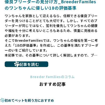
優良ブリーダーの見分け方_BreederFamiles
ゃんに優しい世界を築いていきたいと考えています。
のワンちゃんに優しい18の評価基準
ペットショップでの生体販売では、ワンちゃんが健やかに成
ワンちゃんを家族として迎えるなら、信頼できる優良ブリー
長するための環境が十分に整っていない場合が多く、販売ま
ダーを見つけることがとても大切です。しかし、すべてのブ
での間に過密な環境や長距離移動のストレスを受けることが
リーダーが同じではなく、営利を優先してワンちゃんの健康
少なくありません。このような環境は、健康リスクや社会性
や福祉を十分に考えないところもあるため、慎重に見極める
の問題につながりやすく、ワンちゃんにとっても望ましいと
必要があります。
は言えません。
そこでBreederFamiliesでは、ワンちゃんの福祉を第一に考
こうした背景から、BreederFamiliesはペットショップを介
えた「18の評価基準」を作成し、この基準を満たすブリーダ
さない直接販売を採用するとともに、ペットオークションや
ーのいをご紹介しています。
ペットショップを利用するブリーダーの掲載も行ってしませ
本記事では、その基準について詳しく解説しますので、ブリ
ん。
ーダー選びの参考にしていただければ幸いです。
ペットショップを避けた方がいい理由の詳細はこちら
記事を読む
トイプードルやコーギーなどの犬種では、見た目のためだけ
多くのブリーダーサイトでは、掲載するブリーダーの審査が
に断尾（しっぽを切る）や断耳（耳を切る）が行われている
法令レベルの最低基準にとどまっていることが問題です。こ
Breeder Familiesのコラム
ことがあります。
の法令レベルの基準はブリーディング環境の最低限を定める
おすすめ記事
これは痛みを伴う処置で、ワンちゃんの身体的な負担が大き
ものに過ぎず、ワンちゃんの心身の福祉やブリーダーの責任
く、慢性的な痛みや不安感を引き起こす可能性もあります。
ある姿勢を十分に保障するものではありません。そのため、
また、しっぽや耳はワンちゃんの重要なコミュニケーション
厳格なチェックを経ていないブリーダーが掲載されることも
手段でもあるため、切断されることで他の犬や人間との意思
初めてペットを飼う方におすすめ
少なくなく、消費者にとって選択の判断が難しい現状があり
疎通が難しくなることもあります。