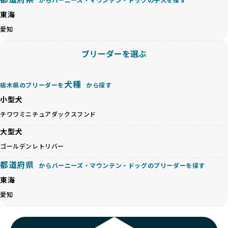
が多く見受けられます。場合によっては、チワワ×ハスキー
BreederFamiliesでは、法令に準拠するだけでなく、ワンち
等体格の異なるリスクの高い交配を行うこともあります。
東海
ゃんを家族のように愛するという理念を共有するブリーダー
「ミックス犬を繁殖しない」の詳細はこちら
のみを厳選しています。これにより、ユーザーの皆さんに安
愛知
心して選べる選択肢を提供しています。
ペットショップやペットオークションは、流通過程でワンち
「BreederFamilesのワンちゃんに優しい18の評価基準」は
ブリーダーを選ぶ
ゃんが長時間の輸送を強いられたり、狭いケージに閉じ込め
こちら
られるなど、心身に大きな負担がかかります。このような環
境は、ストレスや感染リスクを増大させるだけでなく、ワン
BreederFamiliesでは、すべてのブリーダーを書類審査、直
犬種
栃木県のブリーダーを
から探す
ちゃんの社会性や基本的なしつけにも悪影響を与える可能性
接のヒアリング、現地確認を通じて厳しく評価しています。
があります。
小型犬
このプロセスにより、育成環境や健康管理だけでなく、ブリ
優良ブリーダーは、ワンちゃんの健康と幸せを第一に考え、
ーダー自身の理念や姿勢までも丁寧に確認しています。
チワワ
ミニチュアダックスフンド
ペットショップやオークションを介さずに直接飼い主に渡す
さらに、こうした評価結果は透明性を持って公開されている
ことを大切にしています。また、彼らはお迎え先を自身で確
大型犬
ため、どのブリーダーを選んでも安心して子犬をお迎えいた
認し、ワンちゃんが安心して暮らせる環境を整えるために直
だけます。
ゴールデンレトリバー
接の引き渡しを基本とします。
徹底した透明性こそが、BreederFamiliesの大きな特徴で
一方で、営利優先ブリーダーは、広範囲に販売するためにペ
都道府県
す。
からバーニーズ・マウンテン・ドッグのブリーダーを探す
ットショップやオークションを活用し、子犬の心身への影響
東海
を軽視しがちです。
BreederFamiliesは、ペット業界が抱える命の大量生産・大
「ペットショップ等を使わない」の詳細はこちら
愛知
量販売、負担の大きい流通構造、劣悪な飼育環境といった課
題に真摯に向き合っています。優良ブリーダーとの直接取引
近年、「小さくて可愛い」「珍しい毛色」という見た目の特
を促進することで、無駄な命の消費を減らし、命を大切にす
徴が人気を集め、高値で取引されることが多くなっていま