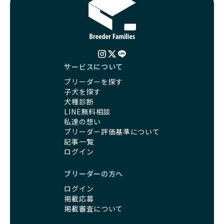
る社会の実現を目指しています。
す。しかし、こうした特徴には健康リスクが伴う場合が少な
さらに、売上の一部を保護団体や保護団体を支援する公益法
くありません。極小サイズは骨や心臓に負担がかかりやす
人へ寄付しています。多くのペット販売業者が、動物福祉へ
く、レアカラーには遺伝疾患のリスクが高まることがありま
の取り組みが不十分であることを理由に寄付を断られる中、
す。
BreederFamiliesはその姿勢が評価され、寄付が実現してい
営利優先ブリーダーは、このような流行や需要に応じて無理
ます。この活動により、保護が必要なワンちゃんの救済や保
な繁殖を行いがちです。小柄な母犬を繁殖に多用して体に負
護活動の支援にも貢献しています。
サービスについて
担をかけたり、子犬を小さく見せるために食事を減らすな
BreederFamiliesのこうした取り組みは、目の前の子犬だけ
ブリーダーを探す
ど、健康を犠牲にした管理がされることもあります。このよ
でなく、すべてのワンちゃんに優しい未来を創るための大き
子犬を探す
うな方法では、ワンちゃんの免疫力や体力が低下し、飼い主
な一歩です。ユーザーの皆さんがBreederFamiliesを通じて
犬種診断
にとっても将来的な医療費やケアの負担が増える恐れがあり
子犬をお迎えすることで、こうした社会貢献活動を間接的に
LINE無料相談
ます。
支えることができます。
私達の想い
優良ブリーダーは、こうした流行に流されず、ワンちゃんの
ブリーダー評価基準について
健康を最優先に考えています。特に小さいワンちゃんやレア
BreederFamiliesに登録されているブリーダーは、子犬が心
記事一覧
カラーの子犬を販売する場合は、健康リスクを十分に理解
身ともに健康に育つための環境づくりに全力を注いでいま
ログイン
し、飼い主にそのリスクについて丁寧に説明しています。食
す。
事管理もしっかり行い、成長に必要な栄養を確保するなど、
遺伝的なリスクを最小限に抑えた繁殖計画、栄養バランスが
ブリーダーの方へ
ワンちゃんの健康を第一にした繁殖を心がけています。
考えられた食事、子犬がのびのびと動ける適度な運動環境、
「見た目以上に健康重視」の詳細はこちら
ログイン
さらに獣医師と連携した健康管理まで徹底しています。
掲載応募
その結果、BreederFamiliesを通じてお迎えする子犬は、元
引退犬とは、繁殖期を終えたワンちゃんたちのことを指しま
掲載審査について
気で健康なスタートを切れることが大きな魅力です。
す。
子犬の社会性は、家庭でのしつけをスムーズにする重要なポ