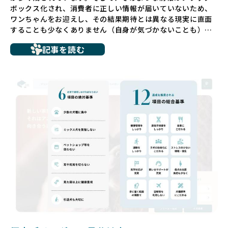
ボックス化され、消費者に正しい情報が届いていないため、
ワンちゃんをお迎えし、その結果期待とは異なる現実に直面
することも少なくありません（自身が気づかないことも）。
たとえば、ペットショップで購入した子犬が劣悪な環境で育
記事を読む
ち、健康面や社会性に問題を抱えていたり、またブリーダー
サイトで子犬だけを可愛く掲載されているものの、裏側では
親犬が乱繁殖によって体力を削られ、苦しい環境で過ごして
いるというケースもあります。こうした問題は、消費者にと
っても大きな負担であり、ワンちゃん自身にとっても非常に
望ましくない環境です。
だからこそ、私たちは正しい情報と安心して選べる場所を提
供すべきだと考えています。BreederFamiliesでは、ワンち
ゃんを家族のように愛する「優良ブリーダー」のみを独自の
厳しい基準で厳選し、その評価基準や評価結果をオープンに
しています。これにより、消費者の皆様が安心して子犬やブ
リーダーを選べる環境を整えています。
そして、消費者の皆様が正しい情報をもとに優良ブリーダー
を求めることで、ワンちゃんを家族のように愛する優良ブリ
ーダーが増え、営利優先の「悪徳ブリーダー」が自然と淘汰
される社会を目指しています。目の前の子犬だけでなく、親
犬や引退犬も大切にされる環境を作り上げ、すべてのワンち