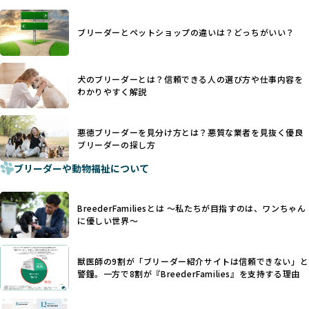
ます。
ヨーロッパ諸国ではこうした処置が禁止されている一方で、
さらに、書類審査のみで掲載が許可されるサイトが多く、実
日本ではいまだ行われる場合があります。
際の飼育環境やブリーダーの姿勢が見えにくい点も課題で
ブリーダーとペットショップの違いは？どっちがいい？
優良ブリーダーは動物福祉を優先し、ワンちゃんの自然な姿
す。こうしたサイトでは、ブリーダーが記載する情報が主で
を大切にするため断尾・断耳を行いません。
あり、実際の現場や日々のケアの状況がわからないため、営
一方、営利優先ブリーダーでは「見た目が良く売れやすい」
利優先の「悪徳ブリーダー」が含まれるリスクが高まりま
犬のブリーダーとは？信頼できる人の選び方や仕事内容を
ことを理由に断尾や断耳を行うことがあり、中には麻酔なし
す。
わかりやすく解説
で処置するケースも見受けられます。
BreederFamiliesでは、ワンちゃんを大切にする「優良ブリ
「耳やしっぽを切らない」詳細はこちら
ーダー」のみを紹介するために、法令を超えた独自の基準を
設け、ブリーダーの理念や飼育環境の厳格なチェックを行っ
悪徳ブリーダーを見分け方とは？悪質な業者を見抜く優良
犬種ごとに異なる健康リスクや育て方のポイントを理解し、
ブリーダーの探し方
ています。
適切に対応するためには、深い知識と豊富な経験が欠かせま
ブリーダーや動物福祉について
せん。現在、犬種は200種類以上あり、それぞれに特有の健康
一部の営利優先のブリーディングでは、母犬の出産負担を考
リスクや性格特性が存在します。
えずに大量繁殖が行われ、親犬が心身ともに疲弊するケース
たとえば、パグは呼吸器系のトラブルを抱えやすく、ラブラ
が見られます。さらに、コストカットのために食事を減らし
BreederFamiliesとは 〜私たちが目指すのは、ワンちゃん
ドール・レトリバーには股関節形成不全への注意が必要で
たり、栄養のない食事を与える、適切な健康管理が行われな
に優しい世界〜
す。このような犬種ごとの違いを熟知し、適切なケアを提供
いなど、ワンちゃんの健康と福祉が犠牲にされることも少な
できるかどうかは、ブリーダーの専門性に大きく関わりま
くありません。
す。
獣医師の9割が「ブリーダー紹介サイトは信頼できない」と
また、健康リスクが予測しづらいミックス犬の繁殖や、愛情
優良ブリーダーは、少数の犬種（一般的に3種以内）に絞って
警鐘。一方で8割が『BreederFamilies』を支持する理由
が行き届かない多頭飼育等も問題です。これらのブリーディ
繁殖を行い、各犬種の特徴を熟知しています。これにより、
ング手法は、ワンちゃんの福祉を無視し、利益のみを追求す
犬種ごとの健康管理や繁殖において質の高いケアを提供する
るブリーダーによるものが多く、消費者にとっても深刻な課