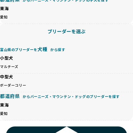
が多く見受けられます。場合によっては、チワワ×ハスキー
BreederFamiliesでは、法令に準拠するだけでなく、ワンち
等体格の異なるリスクの高い交配を行うこともあります。
東海
ゃんを家族のように愛するという理念を共有するブリーダー
「ミックス犬を繁殖しない」の詳細はこちら
のみを厳選しています。これにより、ユーザーの皆さんに安
愛知
心して選べる選択肢を提供しています。
ペットショップやペットオークションは、流通過程でワンち
「BreederFamilesのワンちゃんに優しい18の評価基準」は
ブリーダーを選ぶ
ゃんが長時間の輸送を強いられたり、狭いケージに閉じ込め
こちら
られるなど、心身に大きな負担がかかります。このような環
境は、ストレスや感染リスクを増大させるだけでなく、ワン
BreederFamiliesでは、すべてのブリーダーを書類審査、直
犬種
富山県のブリーダーを
から探す
ちゃんの社会性や基本的なしつけにも悪影響を与える可能性
接のヒアリング、現地確認を通じて厳しく評価しています。
があります。
小型犬
このプロセスにより、育成環境や健康管理だけでなく、ブリ
優良ブリーダーは、ワンちゃんの健康と幸せを第一に考え、
ーダー自身の理念や姿勢までも丁寧に確認しています。
マルチーズ
ペットショップやオークションを介さずに直接飼い主に渡す
さらに、こうした評価結果は透明性を持って公開されている
ことを大切にしています。また、彼らはお迎え先を自身で確
中型犬
ため、どのブリーダーを選んでも安心して子犬をお迎えいた
認し、ワンちゃんが安心して暮らせる環境を整えるために直
だけます。
ボーダーコリー
接の引き渡しを基本とします。
徹底した透明性こそが、BreederFamiliesの大きな特徴で
一方で、営利優先ブリーダーは、広範囲に販売するためにペ
都道府県
す。
からバーニーズ・マウンテン・ドッグのブリーダーを探す
ットショップやオークションを活用し、子犬の心身への影響
東海
を軽視しがちです。
BreederFamiliesは、ペット業界が抱える命の大量生産・大
「ペットショップ等を使わない」の詳細はこちら
愛知
量販売、負担の大きい流通構造、劣悪な飼育環境といった課
題に真摯に向き合っています。優良ブリーダーとの直接取引
近年、「小さくて可愛い」「珍しい毛色」という見た目の特
を促進することで、無駄な命の消費を減らし、命を大切にす
徴が人気を集め、高値で取引されることが多くなっていま