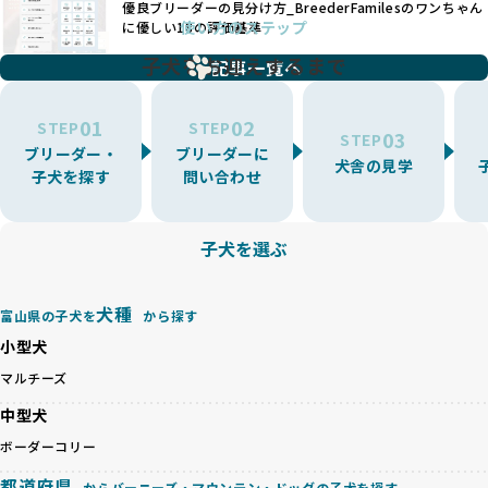
優良ブリーダーの見分け方_BreederFamilesのワンちゃん
ことが可能です。
題となっています。
使い方のステップ
に優しい18の評価基準
一方、営利優先ブリーダーは流行や需要に応じて扱う犬種を
BreederFamiliesでは、こうしたワンちゃんに優しくないブ
増やす傾向があり、犬種ごとに異なる健康問題や適切な育成
子犬をお迎えするまで
リーディングをなくすため、すべてのワンちゃんを家族のよ
記事一覧へ
環境を十分に考慮しない場合があります。こうしたブリーダ
うに大切に飼育・繁殖を行っている「優良ブリーダー」のみ
ーでは、ワンちゃんが適切なケアを受けられず、健康を損ね
を厳選しています。
01
02
たりストレスを抱えたりするリスクが高まります。
STEP
STEP
03
STEP
「少数の犬種に集中」の詳細はこちら
ブリーダー・
ブリーダーに
BreederFamiliesでは、アニマルウェルフェアを最優先に考
犬舎の見学
子犬を探す
問い合わせ
えた6つの絶対基準と12の総合基準を設定しています。これに
近年、ミックス犬はユニークな見た目や性格で人気がありま
より、ワンちゃんが心身ともに健やかに過ごせる環境で育つ
すが、無計画な交配には健康リスクが伴います。異なる犬種
ことを徹底しています。
の特徴を持つことで予測しにくい健康問題が発生する可能性
子犬を選ぶ
BreederFamiliesでは、以下の6項目を必須条件とし、これら
が高く、診断や治療も複雑化する場合があります。また、ミ
を満たすブリーダーのみを選定しています：
ックス犬は成長後の性格や体格が予測しづらく、飼い主が期
これらの基準により、ワンちゃんの健全な成長と動物福祉に
待する理想と現実が大きく異なることも少なくありません。
犬種
基づいた責任あるブリーディングを確保しています。
富山県の子犬を
から探す
優良ブリーダーは、犬種ごとの遺伝的特徴を守り、安定した
さらに、健康管理、社会性の育成、遺伝子検査、食事や運動
小型犬
健康と性格を次世代に引き継ぐために、ミックス犬の繁殖を
の質など、ワンちゃんの心身に配慮した飼育環境が整ってい
避けます。無計画な交配がもたらすリスクを理解し、飼い主
マルチーズ
るかを評価する12項目の総合基準を設けています。これによ
への十分な説明とアフターフォローを確保できる範囲での繁
り、より高い基準をクリアしたブリーダーだけを厳選してい
中型犬
殖を徹底しているのです。
ます。
一方、営利優先ブリーダーは流行や需要に応じて安易にミッ
ボーダーコリー
その結果、合格率10%未満という厳しい基準をクリアした優
クス犬を繁殖し、健康管理や飼い主への配慮が不十分なこと
良ブリーダーのみが登録されています。
都道府県
からバーニーズ・マウンテン・ドッグの子犬を探す