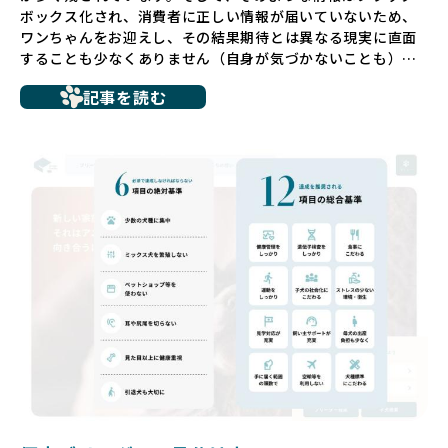
ボックス化され、消費者に正しい情報が届いていないため、
ワンちゃんをお迎えし、その結果期待とは異なる現実に直面
することも少なくありません（自身が気づかないことも）。
たとえば、ペットショップで購入した子犬が劣悪な環境で育
記事を読む
ち、健康面や社会性に問題を抱えていたり、またブリーダー
サイトで子犬だけを可愛く掲載されているものの、裏側では
親犬が乱繁殖によって体力を削られ、苦しい環境で過ごして
いるというケースもあります。こうした問題は、消費者にと
っても大きな負担であり、ワンちゃん自身にとっても非常に
望ましくない環境です。
だからこそ、私たちは正しい情報と安心して選べる場所を提
供すべきだと考えています。BreederFamiliesでは、ワンち
ゃんを家族のように愛する「優良ブリーダー」のみを独自の
厳しい基準で厳選し、その評価基準や評価結果をオープンに
しています。これにより、消費者の皆様が安心して子犬やブ
リーダーを選べる環境を整えています。
そして、消費者の皆様が正しい情報をもとに優良ブリーダー
を求めることで、ワンちゃんを家族のように愛する優良ブリ
ーダーが増え、営利優先の「悪徳ブリーダー」が自然と淘汰
される社会を目指しています。目の前の子犬だけでなく、親
犬や引退犬も大切にされる環境を作り上げ、すべてのワンち