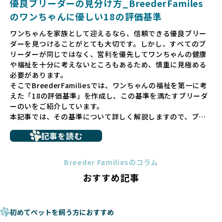
優良ブリーダーの見分け方_BreederFamiles
ゃんに優しい世界を築いていきたいと考えています。
のワンちゃんに優しい18の評価基準
ペットショップでの生体販売では、ワンちゃんが健やかに成
ワンちゃんを家族として迎えるなら、信頼できる優良ブリー
長するための環境が十分に整っていない場合が多く、販売ま
ダーを見つけることがとても大切です。しかし、すべてのブ
での間に過密な環境や長距離移動のストレスを受けることが
リーダーが同じではなく、営利を優先してワンちゃんの健康
少なくありません。このような環境は、健康リスクや社会性
や福祉を十分に考えないところもあるため、慎重に見極める
の問題につながりやすく、ワンちゃんにとっても望ましいと
必要があります。
は言えません。
そこでBreederFamiliesでは、ワンちゃんの福祉を第一に考
こうした背景から、BreederFamiliesはペットショップを介
えた「18の評価基準」を作成し、この基準を満たすブリーダ
さない直接販売を採用するとともに、ペットオークションや
ーのいをご紹介しています。
ペットショップを利用するブリーダーの掲載も行ってしませ
本記事では、その基準について詳しく解説しますので、ブリ
ん。
ーダー選びの参考にしていただければ幸いです。
ペットショップを避けた方がいい理由の詳細はこちら
記事を読む
トイプードルやコーギーなどの犬種では、見た目のためだけ
多くのブリーダーサイトでは、掲載するブリーダーの審査が
に断尾（しっぽを切る）や断耳（耳を切る）が行われている
法令レベルの最低基準にとどまっていることが問題です。こ
Breeder Familiesのコラム
ことがあります。
の法令レベルの基準はブリーディング環境の最低限を定める
おすすめ記事
これは痛みを伴う処置で、ワンちゃんの身体的な負担が大き
ものに過ぎず、ワンちゃんの心身の福祉やブリーダーの責任
く、慢性的な痛みや不安感を引き起こす可能性もあります。
ある姿勢を十分に保障するものではありません。そのため、
また、しっぽや耳はワンちゃんの重要なコミュニケーション
厳格なチェックを経ていないブリーダーが掲載されることも
手段でもあるため、切断されることで他の犬や人間との意思
初めてペットを飼う方におすすめ
少なくなく、消費者にとって選択の判断が難しい現状があり
疎通が難しくなることもあります。