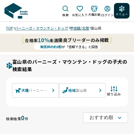
メニュー
犬種診断
検索
お気に入り
ログイン
TOP
バーニーズ・マウンテン・ドッグ
甲信越/北陸
富山県
10%
優良ブリーダーのみ掲載
合格率
未満
獣医師の約8割
が「信頼できる」と回答
富山県のバーニーズ・マウンテン・ドッグの子犬の
検索結果
犬種
バーニーズ・マウンテン・ドッグ
地域
富山県
絞り込み
0
検索結果
件