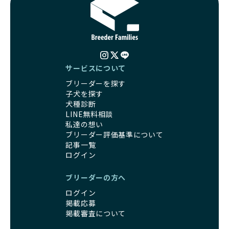
る社会の実現を目指しています。
す。しかし、こうした特徴には健康リスクが伴う場合が少な
さらに、売上の一部を保護団体や保護団体を支援する公益法
くありません。極小サイズは骨や心臓に負担がかかりやす
人へ寄付しています。多くのペット販売業者が、動物福祉へ
く、レアカラーには遺伝疾患のリスクが高まることがありま
の取り組みが不十分であることを理由に寄付を断られる中、
す。
BreederFamiliesはその姿勢が評価され、寄付が実現してい
営利優先ブリーダーは、このような流行や需要に応じて無理
ます。この活動により、保護が必要なワンちゃんの救済や保
な繁殖を行いがちです。小柄な母犬を繁殖に多用して体に負
護活動の支援にも貢献しています。
サービスについて
担をかけたり、子犬を小さく見せるために食事を減らすな
BreederFamiliesのこうした取り組みは、目の前の子犬だけ
ブリーダーを探す
ど、健康を犠牲にした管理がされることもあります。このよ
でなく、すべてのワンちゃんに優しい未来を創るための大き
子犬を探す
うな方法では、ワンちゃんの免疫力や体力が低下し、飼い主
な一歩です。ユーザーの皆さんがBreederFamiliesを通じて
犬種診断
にとっても将来的な医療費やケアの負担が増える恐れがあり
子犬をお迎えすることで、こうした社会貢献活動を間接的に
LINE無料相談
ます。
支えることができます。
私達の想い
優良ブリーダーは、こうした流行に流されず、ワンちゃんの
ブリーダー評価基準について
健康を最優先に考えています。特に小さいワンちゃんやレア
BreederFamiliesに登録されているブリーダーは、子犬が心
記事一覧
カラーの子犬を販売する場合は、健康リスクを十分に理解
身ともに健康に育つための環境づくりに全力を注いでいま
ログイン
し、飼い主にそのリスクについて丁寧に説明しています。食
す。
事管理もしっかり行い、成長に必要な栄養を確保するなど、
遺伝的なリスクを最小限に抑えた繁殖計画、栄養バランスが
ブリーダーの方へ
ワンちゃんの健康を第一にした繁殖を心がけています。
考えられた食事、子犬がのびのびと動ける適度な運動環境、
「見た目以上に健康重視」の詳細はこちら
ログイン
さらに獣医師と連携した健康管理まで徹底しています。
掲載応募
その結果、BreederFamiliesを通じてお迎えする子犬は、元
引退犬とは、繁殖期を終えたワンちゃんたちのことを指しま
掲載審査について
気で健康なスタートを切れることが大きな魅力です。
す。
子犬の社会性は、家庭でのしつけをスムーズにする重要なポ