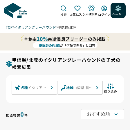
メニュー
犬種診断
検索
お気に入り
ログイン
TOP
イタリアングレーハウンド
甲信越/北陸
10%
優良ブリーダーのみ掲載
合格率
未満
獣医師の約8割
が「信頼できる」と回答
甲信越/北陸のイタリアングレーハウンドの子犬の
検索結果
犬種
イタリアングレーハウンド
地域
山梨県 長野県 新潟県 富山県 石川
絞り込み
0
検索結果
件