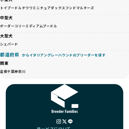
ため、どのブリーダーを選んでも安心して子犬をお迎えいた
認し、ワンちゃんが安心して暮らせる環境を整えるために直
だけます。
トイプードル
チワワ
ミニチュアダックスフンド
マルチーズ
接の引き渡しを基本とします。
徹底した透明性こそが、BreederFamiliesの大きな特徴で
一方で、営利優先ブリーダーは、広範囲に販売するためにペ
中型犬
す。
ットショップやオークションを活用し、子犬の心身への影響
ボーダーコリー
ミディアムプードル
を軽視しがちです。
BreederFamiliesは、ペット業界が抱える命の大量生産・大
「ペットショップ等を使わない」の詳細はこちら
大型犬
量販売、負担の大きい流通構造、劣悪な飼育環境といった課
題に真摯に向き合っています。優良ブリーダーとの直接取引
シェパード
近年、「小さくて可愛い」「珍しい毛色」という見た目の特
を促進することで、無駄な命の消費を減らし、命を大切にす
徴が人気を集め、高値で取引されることが多くなっていま
都道府県
る社会の実現を目指しています。
からイタリアングレーハウンドのブリーダーを探す
す。しかし、こうした特徴には健康リスクが伴う場合が少な
さらに、売上の一部を保護団体や保護団体を支援する公益法
関東
くありません。極小サイズは骨や心臓に負担がかかりやす
人へ寄付しています。多くのペット販売業者が、動物福祉へ
く、レアカラーには遺伝疾患のリスクが高まることがありま
全県
千葉
神奈川
の取り組みが不十分であることを理由に寄付を断られる中、
す。
BreederFamiliesはその姿勢が評価され、寄付が実現してい
営利優先ブリーダーは、このような流行や需要に応じて無理
ます。この活動により、保護が必要なワンちゃんの救済や保
な繁殖を行いがちです。小柄な母犬を繁殖に多用して体に負
護活動の支援にも貢献しています。
担をかけたり、子犬を小さく見せるために食事を減らすな
BreederFamiliesのこうした取り組みは、目の前の子犬だけ
ど、健康を犠牲にした管理がされることもあります。このよ
でなく、すべてのワンちゃんに優しい未来を創るための大き
うな方法では、ワンちゃんの免疫力や体力が低下し、飼い主
な一歩です。ユーザーの皆さんがBreederFamiliesを通じて
にとっても将来的な医療費やケアの負担が増える恐れがあり
子犬をお迎えすることで、こうした社会貢献活動を間接的に
ます。
支えることができます。
優良ブリーダーは、こうした流行に流されず、ワンちゃんの
サービスについて