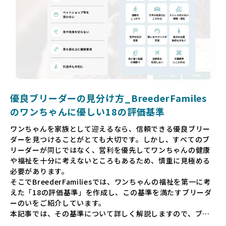
ゃんを家族のように愛する「優良ブリーダー」のみを独自の
厳しい基準で厳選し、その評価基準や評価結果をオープンに
しています。これにより、消費者の皆様が安心して子犬やブ
リーダーを選べる環境を整えています。
そして、消費者の皆様が正しい情報をもとに優良ブリーダー
を求めることで、ワンちゃんを家族のように愛する優良ブリ
ーダーが増え、営利優先の「悪徳ブリーダー」が自然と淘汰
される社会を目指しています。目の前の子犬だけでなく、親
犬や引退犬も大切にされる環境を作り上げ、すべてのワンち
優良ブリーダーの見分け方_BreederFamiles
ゃんに優しい世界を築いていきたいと考えています。
のワンちゃんに優しい18の評価基準
ペットショップでの生体販売では、ワンちゃんが健やかに成
ワンちゃんを家族として迎えるなら、信頼できる優良ブリー
長するための環境が十分に整っていない場合が多く、販売ま
ダーを見つけることがとても大切です。しかし、すべてのブ
での間に過密な環境や長距離移動のストレスを受けることが
リーダーが同じではなく、営利を優先してワンちゃんの健康
少なくありません。このような環境は、健康リスクや社会性
や福祉を十分に考えないところもあるため、慎重に見極める
の問題につながりやすく、ワンちゃんにとっても望ましいと
必要があります。
は言えません。
そこでBreederFamiliesでは、ワンちゃんの福祉を第一に考
こうした背景から、BreederFamiliesはペットショップを介
えた「18の評価基準」を作成し、この基準を満たすブリーダ
さない直接販売を採用するとともに、ペットオークションや
ーのいをご紹介しています。
ペットショップを利用するブリーダーの掲載も行ってしませ
本記事では、その基準について詳しく解説しますので、ブリ
ん。
ーダー選びの参考にしていただければ幸いです。