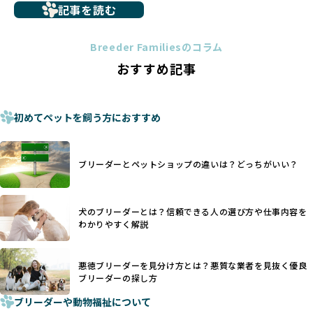
ペットショップを避けた方がいい理由の詳細はこちら
記事を読む
トイプードルやコーギーなどの犬種では、見た目のためだけ
多くのブリーダーサイトでは、掲載するブリーダーの審査が
に断尾（しっぽを切る）や断耳（耳を切る）が行われている
法令レベルの最低基準にとどまっていることが問題です。こ
Breeder Familiesのコラム
ことがあります。
の法令レベルの基準はブリーディング環境の最低限を定める
おすすめ記事
これは痛みを伴う処置で、ワンちゃんの身体的な負担が大き
ものに過ぎず、ワンちゃんの心身の福祉やブリーダーの責任
く、慢性的な痛みや不安感を引き起こす可能性もあります。
ある姿勢を十分に保障するものではありません。そのため、
また、しっぽや耳はワンちゃんの重要なコミュニケーション
厳格なチェックを経ていないブリーダーが掲載されることも
手段でもあるため、切断されることで他の犬や人間との意思
初めてペットを飼う方におすすめ
少なくなく、消費者にとって選択の判断が難しい現状があり
疎通が難しくなることもあります。
ます。
ヨーロッパ諸国ではこうした処置が禁止されている一方で、
さらに、書類審査のみで掲載が許可されるサイトが多く、実
日本ではいまだ行われる場合があります。
際の飼育環境やブリーダーの姿勢が見えにくい点も課題で
ブリーダーとペットショップの違いは？どっちがいい？
優良ブリーダーは動物福祉を優先し、ワンちゃんの自然な姿
す。こうしたサイトでは、ブリーダーが記載する情報が主で
を大切にするため断尾・断耳を行いません。
あり、実際の現場や日々のケアの状況がわからないため、営
一方、営利優先ブリーダーでは「見た目が良く売れやすい」
利優先の「悪徳ブリーダー」が含まれるリスクが高まりま
犬のブリーダーとは？信頼できる人の選び方や仕事内容を
ことを理由に断尾や断耳を行うことがあり、中には麻酔なし
す。
わかりやすく解説
で処置するケースも見受けられます。
BreederFamiliesでは、ワンちゃんを大切にする「優良ブリ
「耳やしっぽを切らない」詳細はこちら
ーダー」のみを紹介するために、法令を超えた独自の基準を
設け、ブリーダーの理念や飼育環境の厳格なチェックを行っ
悪徳ブリーダーを見分け方とは？悪質な業者を見抜く優良
犬種ごとに異なる健康リスクや育て方のポイントを理解し、
ブリーダーの探し方
ています。
適切に対応するためには、深い知識と豊富な経験が欠かせま
ブリーダーや動物福祉について
せん。現在、犬種は200種類以上あり、それぞれに特有の健康
一部の営利優先のブリーディングでは、母犬の出産負担を考