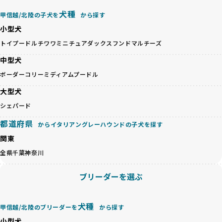
ックス犬は成長後の性格や体格が予測しづらく、飼い主が期
これらの基準により、ワンちゃんの健全な成長と動物福祉に
待する理想と現実が大きく異なることも少なくありません。
犬種
基づいた責任あるブリーディングを確保しています。
甲信越/北陸の子犬を
から探す
優良ブリーダーは、犬種ごとの遺伝的特徴を守り、安定した
さらに、健康管理、社会性の育成、遺伝子検査、食事や運動
小型犬
健康と性格を次世代に引き継ぐために、ミックス犬の繁殖を
の質など、ワンちゃんの心身に配慮した飼育環境が整ってい
避けます。無計画な交配がもたらすリスクを理解し、飼い主
トイプードル
チワワ
ミニチュアダックスフンド
マルチーズ
るかを評価する12項目の総合基準を設けています。これによ
への十分な説明とアフターフォローを確保できる範囲での繁
り、より高い基準をクリアしたブリーダーだけを厳選してい
中型犬
殖を徹底しているのです。
ます。
一方、営利優先ブリーダーは流行や需要に応じて安易にミッ
ボーダーコリー
ミディアムプードル
その結果、合格率10%未満という厳しい基準をクリアした優
クス犬を繁殖し、健康管理や飼い主への配慮が不十分なこと
良ブリーダーのみが登録されています。
大型犬
が多く見受けられます。場合によっては、チワワ×ハスキー
BreederFamiliesでは、法令に準拠するだけでなく、ワンち
等体格の異なるリスクの高い交配を行うこともあります。
シェパード
ゃんを家族のように愛するという理念を共有するブリーダー
「ミックス犬を繁殖しない」の詳細はこちら
のみを厳選しています。これにより、ユーザーの皆さんに安
都道府県
からイタリアングレーハウンドの子犬を探す
心して選べる選択肢を提供しています。
ペットショップやペットオークションは、流通過程でワンち
関東
「BreederFamilesのワンちゃんに優しい18の評価基準」は
ゃんが長時間の輸送を強いられたり、狭いケージに閉じ込め
こちら
全県
千葉
神奈川
られるなど、心身に大きな負担がかかります。このような環
境は、ストレスや感染リスクを増大させるだけでなく、ワン
BreederFamiliesでは、すべてのブリーダーを書類審査、直
ブリーダーを選ぶ
ちゃんの社会性や基本的なしつけにも悪影響を与える可能性
接のヒアリング、現地確認を通じて厳しく評価しています。
があります。
このプロセスにより、育成環境や健康管理だけでなく、ブリ
優良ブリーダーは、ワンちゃんの健康と幸せを第一に考え、
ーダー自身の理念や姿勢までも丁寧に確認しています。
犬種
甲信越/北陸のブリーダーを
から探す
ペットショップやオークションを介さずに直接飼い主に渡す
さらに、こうした評価結果は透明性を持って公開されている
ことを大切にしています。また、彼らはお迎え先を自身で確
小型犬