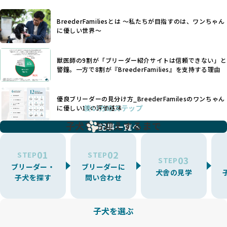
リスクや性格特性が存在します。
えずに大量繁殖が行われ、親犬が心身ともに疲弊するケース
たとえば、パグは呼吸器系のトラブルを抱えやすく、ラブラ
が見られます。さらに、コストカットのために食事を減らし
BreederFamiliesとは 〜私たちが目指すのは、ワンちゃん
ドール・レトリバーには股関節形成不全への注意が必要で
たり、栄養のない食事を与える、適切な健康管理が行われな
に優しい世界〜
す。このような犬種ごとの違いを熟知し、適切なケアを提供
いなど、ワンちゃんの健康と福祉が犠牲にされることも少な
できるかどうかは、ブリーダーの専門性に大きく関わりま
くありません。
す。
獣医師の9割が「ブリーダー紹介サイトは信頼できない」と
また、健康リスクが予測しづらいミックス犬の繁殖や、愛情
優良ブリーダーは、少数の犬種（一般的に3種以内）に絞って
警鐘。一方で8割が『BreederFamilies』を支持する理由
が行き届かない多頭飼育等も問題です。これらのブリーディ
繁殖を行い、各犬種の特徴を熟知しています。これにより、
ング手法は、ワンちゃんの福祉を無視し、利益のみを追求す
犬種ごとの健康管理や繁殖において質の高いケアを提供する
るブリーダーによるものが多く、消費者にとっても深刻な課
優良ブリーダーの見分け方_BreederFamilesのワンちゃん
ことが可能です。
題となっています。
使い方のステップ
に優しい18の評価基準
一方、営利優先ブリーダーは流行や需要に応じて扱う犬種を
BreederFamiliesでは、こうしたワンちゃんに優しくないブ
増やす傾向があり、犬種ごとに異なる健康問題や適切な育成
子犬をお迎えするまで
リーディングをなくすため、すべてのワンちゃんを家族のよ
記事一覧へ
環境を十分に考慮しない場合があります。こうしたブリーダ
うに大切に飼育・繁殖を行っている「優良ブリーダー」のみ
ーでは、ワンちゃんが適切なケアを受けられず、健康を損ね
を厳選しています。
01
02
たりストレスを抱えたりするリスクが高まります。
STEP
STEP
03
STEP
「少数の犬種に集中」の詳細はこちら
ブリーダー・
ブリーダーに
BreederFamiliesでは、アニマルウェルフェアを最優先に考
犬舎の見学
子犬を探す
問い合わせ
えた6つの絶対基準と12の総合基準を設定しています。これに
近年、ミックス犬はユニークな見た目や性格で人気がありま
より、ワンちゃんが心身ともに健やかに過ごせる環境で育つ
すが、無計画な交配には健康リスクが伴います。異なる犬種
ことを徹底しています。
の特徴を持つことで予測しにくい健康問題が発生する可能性
子犬を選ぶ
BreederFamiliesでは、以下の6項目を必須条件とし、これら
が高く、診断や治療も複雑化する場合があります。また、ミ
を満たすブリーダーのみを選定しています：