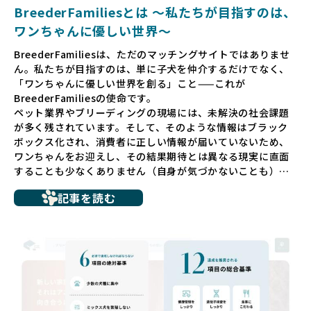
BreederFamiliesとは 〜私たちが目指すのは、
ワンちゃんに優しい世界〜
BreederFamiliesは、ただのマッチングサイトではありませ
ん。私たちが目指すのは、単に子犬を仲介するだけでなく、
「ワンちゃんに優しい世界を創る」こと——これが
BreederFamiliesの使命です。
ペット業界やブリーディングの現場には、未解決の社会課題
が多く残されています。そして、そのような情報はブラック
ボックス化され、消費者に正しい情報が届いていないため、
ワンちゃんをお迎えし、その結果期待とは異なる現実に直面
することも少なくありません（自身が気づかないことも）。
たとえば、ペットショップで購入した子犬が劣悪な環境で育
記事を読む
ち、健康面や社会性に問題を抱えていたり、またブリーダー
サイトで子犬だけを可愛く掲載されているものの、裏側では
親犬が乱繁殖によって体力を削られ、苦しい環境で過ごして
いるというケースもあります。こうした問題は、消費者にと
っても大きな負担であり、ワンちゃん自身にとっても非常に
望ましくない環境です。
だからこそ、私たちは正しい情報と安心して選べる場所を提
供すべきだと考えています。BreederFamiliesでは、ワンち