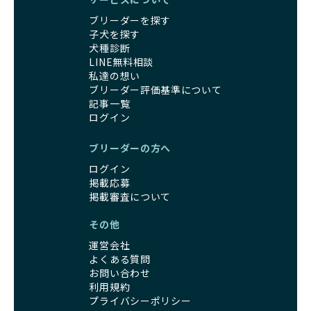
健康を最優先に考えています。特に小さいワンちゃんやレア
BreederFamiliesに登録されているブリーダーは、子犬が心
ブリーダーを探す
カラーの子犬を販売する場合は、健康リスクを十分に理解
身ともに健康に育つための環境づくりに全力を注いでいま
子犬を探す
し、飼い主にそのリスクについて丁寧に説明しています。食
す。
犬種診断
事管理もしっかり行い、成長に必要な栄養を確保するなど、
遺伝的なリスクを最小限に抑えた繁殖計画、栄養バランスが
LINE無料相談
ワンちゃんの健康を第一にした繁殖を心がけています。
考えられた食事、子犬がのびのびと動ける適度な運動環境、
私達の想い
「見た目以上に健康重視」の詳細はこちら
さらに獣医師と連携した健康管理まで徹底しています。
ブリーダー評価基準について
その結果、BreederFamiliesを通じてお迎えする子犬は、元
記事一覧
引退犬とは、繁殖期を終えたワンちゃんたちのことを指しま
気で健康なスタートを切れることが大きな魅力です。
ログイン
す。
子犬の社会性は、家庭でのしつけをスムーズにする重要なポ
優良ブリーダーは、引退犬も家族の一員として、彼らの幸せ
イントです。BreederFamiliesのブリーダーは、母犬や兄弟
ブリーダーの方へ
を願っています。よって、引退後も自宅で飼育を続けるか、
犬、人との触れ合いの時間をしっかり確保し、子犬が自然に
信頼できる相手に譲渡するなど、ワンちゃんが幸せに暮らせ
ログイン
コミュニケーション能力を身につけられるよう育てていま
るように配慮します。
掲載応募
す。
一方、営利優先ブリーダーは引退犬を「コスト」として考
掲載審査について
家庭に迎えたその日から、すでに社会性の基盤ができている
え、早く手放すことを考えます。場合によっては、悪徳保護
ため、新しい環境にもスムーズに適応できます。
その他
団体に引き渡されることもあり、ワンちゃんの生活が不安定
これにより、飼い主さんにとっても安心してスタートできる
になる可能性が高まります。
でしょう。
運営会社
引退犬に対する扱いがどうなっているかも、優良ブリーダー
BreederFamiliesのブリーダーは、犬種に関する豊富な知識
よくある質問
を見分けるポイントとなります。
と経験を持っています。そのため、子犬を迎えた後の健康管
お問い合わせ
「引退犬も大切に」の詳細はこちら
利用規約
理やしつけ、生活スタイルに合わせた育て方について、丁寧
プライバシーポリシー
なアドバイスを受けられます。「この犬種ならではの特徴