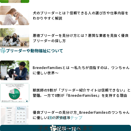
を大切にするため断尾・断耳を行いません。
あり、実際の現場や日々のケアの状況がわからないため、営
一方、営利優先ブリーダーでは「見た目が良く売れやすい」
利優先の「悪徳ブリーダー」が含まれるリスクが高まりま
犬のブリーダーとは？信頼できる人の選び方や仕事内容を
ことを理由に断尾や断耳を行うことがあり、中には麻酔なし
す。
わかりやすく解説
で処置するケースも見受けられます。
BreederFamiliesでは、ワンちゃんを大切にする「優良ブリ
「耳やしっぽを切らない」詳細はこちら
ーダー」のみを紹介するために、法令を超えた独自の基準を
設け、ブリーダーの理念や飼育環境の厳格なチェックを行っ
悪徳ブリーダーを見分け方とは？悪質な業者を見抜く優良
犬種ごとに異なる健康リスクや育て方のポイントを理解し、
ブリーダーの探し方
ています。
適切に対応するためには、深い知識と豊富な経験が欠かせま
ブリーダーや動物福祉について
せん。現在、犬種は200種類以上あり、それぞれに特有の健康
一部の営利優先のブリーディングでは、母犬の出産負担を考
リスクや性格特性が存在します。
えずに大量繁殖が行われ、親犬が心身ともに疲弊するケース
たとえば、パグは呼吸器系のトラブルを抱えやすく、ラブラ
が見られます。さらに、コストカットのために食事を減らし
BreederFamiliesとは 〜私たちが目指すのは、ワンちゃん
ドール・レトリバーには股関節形成不全への注意が必要で
たり、栄養のない食事を与える、適切な健康管理が行われな
に優しい世界〜
す。このような犬種ごとの違いを熟知し、適切なケアを提供
いなど、ワンちゃんの健康と福祉が犠牲にされることも少な
できるかどうかは、ブリーダーの専門性に大きく関わりま
くありません。
す。
獣医師の9割が「ブリーダー紹介サイトは信頼できない」と
また、健康リスクが予測しづらいミックス犬の繁殖や、愛情
優良ブリーダーは、少数の犬種（一般的に3種以内）に絞って
警鐘。一方で8割が『BreederFamilies』を支持する理由
が行き届かない多頭飼育等も問題です。これらのブリーディ
繁殖を行い、各犬種の特徴を熟知しています。これにより、
ング手法は、ワンちゃんの福祉を無視し、利益のみを追求す
犬種ごとの健康管理や繁殖において質の高いケアを提供する
るブリーダーによるものが多く、消費者にとっても深刻な課
優良ブリーダーの見分け方_BreederFamilesのワンちゃん
ことが可能です。
題となっています。
使い方のステップ
に優しい18の評価基準
一方、営利優先ブリーダーは流行や需要に応じて扱う犬種を
BreederFamiliesでは、こうしたワンちゃんに優しくないブ
増やす傾向があり、犬種ごとに異なる健康問題や適切な育成
子犬をお迎えするまで
リーディングをなくすため、すべてのワンちゃんを家族のよ
記事一覧へ