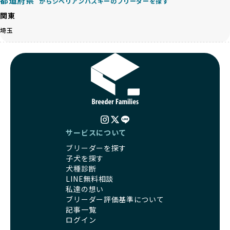
心して選べる選択肢を提供しています。
からシベリアンハスキーのブリーダーを探す
ペットショップやペットオークションは、流通過程でワンち
「BreederFamilesのワンちゃんに優しい18の評価基準」は
関東
ゃんが長時間の輸送を強いられたり、狭いケージに閉じ込め
こちら
られるなど、心身に大きな負担がかかります。このような環
埼玉
境は、ストレスや感染リスクを増大させるだけでなく、ワン
BreederFamiliesでは、すべてのブリーダーを書類審査、直
ちゃんの社会性や基本的なしつけにも悪影響を与える可能性
接のヒアリング、現地確認を通じて厳しく評価しています。
があります。
このプロセスにより、育成環境や健康管理だけでなく、ブリ
優良ブリーダーは、ワンちゃんの健康と幸せを第一に考え、
ーダー自身の理念や姿勢までも丁寧に確認しています。
ペットショップやオークションを介さずに直接飼い主に渡す
さらに、こうした評価結果は透明性を持って公開されている
ことを大切にしています。また、彼らはお迎え先を自身で確
ため、どのブリーダーを選んでも安心して子犬をお迎えいた
認し、ワンちゃんが安心して暮らせる環境を整えるために直
だけます。
接の引き渡しを基本とします。
徹底した透明性こそが、BreederFamiliesの大きな特徴で
一方で、営利優先ブリーダーは、広範囲に販売するためにペ
す。
サービスについて
ットショップやオークションを活用し、子犬の心身への影響
ブリーダーを探す
を軽視しがちです。
BreederFamiliesは、ペット業界が抱える命の大量生産・大
子犬を探す
「ペットショップ等を使わない」の詳細はこちら
量販売、負担の大きい流通構造、劣悪な飼育環境といった課
犬種診断
題に真摯に向き合っています。優良ブリーダーとの直接取引
LINE無料相談
近年、「小さくて可愛い」「珍しい毛色」という見た目の特
を促進することで、無駄な命の消費を減らし、命を大切にす
私達の想い
徴が人気を集め、高値で取引されることが多くなっていま
る社会の実現を目指しています。
ブリーダー評価基準について
す。しかし、こうした特徴には健康リスクが伴う場合が少な
さらに、売上の一部を保護団体や保護団体を支援する公益法
記事一覧
くありません。極小サイズは骨や心臓に負担がかかりやす
人へ寄付しています。多くのペット販売業者が、動物福祉へ
ログイン
く、レアカラーには遺伝疾患のリスクが高まることがありま
の取り組みが不十分であることを理由に寄付を断られる中、