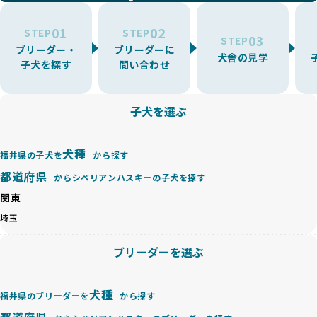
環境を十分に考慮しない場合があります。こうしたブリーダ
うに大切に飼育・繁殖を行っている「優良ブリーダー」のみ
ーでは、ワンちゃんが適切なケアを受けられず、健康を損ね
を厳選しています。
01
02
たりストレスを抱えたりするリスクが高まります。
STEP
STEP
03
STEP
「少数の犬種に集中」の詳細はこちら
ブリーダー・
ブリーダーに
BreederFamiliesでは、アニマルウェルフェアを最優先に考
犬舎の見学
子犬を探す
問い合わせ
えた6つの絶対基準と12の総合基準を設定しています。これに
近年、ミックス犬はユニークな見た目や性格で人気がありま
より、ワンちゃんが心身ともに健やかに過ごせる環境で育つ
すが、無計画な交配には健康リスクが伴います。異なる犬種
ことを徹底しています。
の特徴を持つことで予測しにくい健康問題が発生する可能性
子犬を選ぶ
BreederFamiliesでは、以下の6項目を必須条件とし、これら
が高く、診断や治療も複雑化する場合があります。また、ミ
を満たすブリーダーのみを選定しています：
ックス犬は成長後の性格や体格が予測しづらく、飼い主が期
これらの基準により、ワンちゃんの健全な成長と動物福祉に
待する理想と現実が大きく異なることも少なくありません。
犬種
基づいた責任あるブリーディングを確保しています。
福井県の子犬を
から探す
優良ブリーダーは、犬種ごとの遺伝的特徴を守り、安定した
さらに、健康管理、社会性の育成、遺伝子検査、食事や運動
都道府県
からシベリアンハスキーの子犬を探す
健康と性格を次世代に引き継ぐために、ミックス犬の繁殖を
の質など、ワンちゃんの心身に配慮した飼育環境が整ってい
避けます。無計画な交配がもたらすリスクを理解し、飼い主
関東
るかを評価する12項目の総合基準を設けています。これによ
への十分な説明とアフターフォローを確保できる範囲での繁
り、より高い基準をクリアしたブリーダーだけを厳選してい
埼玉
殖を徹底しているのです。
ます。
一方、営利優先ブリーダーは流行や需要に応じて安易にミッ
その結果、合格率10%未満という厳しい基準をクリアした優
ブリーダーを選ぶ
クス犬を繁殖し、健康管理や飼い主への配慮が不十分なこと
良ブリーダーのみが登録されています。
が多く見受けられます。場合によっては、チワワ×ハスキー
BreederFamiliesでは、法令に準拠するだけでなく、ワンち
等体格の異なるリスクの高い交配を行うこともあります。
ゃんを家族のように愛するという理念を共有するブリーダー
犬種
福井県のブリーダーを
から探す
「ミックス犬を繁殖しない」の詳細はこちら
のみを厳選しています。これにより、ユーザーの皆さんに安
都道府県