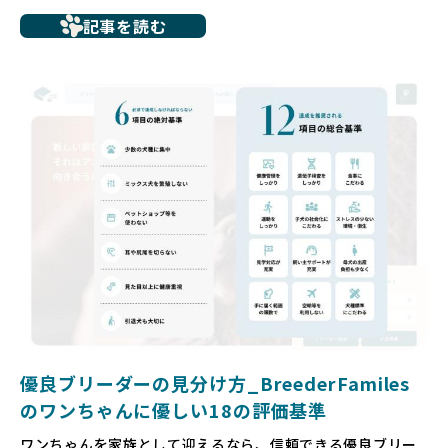
たとえば、ペットショップで購入した子犬が劣悪な環境で育
記事を読む
ち、健康面や社会性に問題を抱えていたり、またブリーダー
サイトで子犬だけを可愛く掲載されているものの、裏側では
親犬が乱繁殖によって体力を削られ、苦しい環境で過ごして
いるというケースもあります。こうした問題は、消費者にと
っても大きな負担であり、ワンちゃん自身にとっても非常に
望ましくない環境です。
だからこそ、私たちは正しい情報と安心して選べる場所を提
供すべきだと考えています。BreederFamiliesでは、ワンち
ゃんを家族のように愛する「優良ブリーダー」のみを独自の
厳しい基準で厳選し、その評価基準や評価結果をオープンに
しています。これにより、消費者の皆様が安心して子犬やブ
リーダーを選べる環境を整えています。
そして、消費者の皆様が正しい情報をもとに優良ブリーダー
を求めることで、ワンちゃんを家族のように愛する優良ブリ
ーダーが増え、営利優先の「悪徳ブリーダー」が自然と淘汰
される社会を目指しています。目の前の子犬だけでなく、親
犬や引退犬も大切にされる環境を作り上げ、すべてのワンち
優良ブリーダーの見分け方_BreederFamiles
ゃんに優しい世界を築いていきたいと考えています。
のワンちゃんに優しい18の評価基準
ペットショップでの生体販売では、ワンちゃんが健やかに成
ワンちゃんを家族として迎えるなら、信頼できる優良ブリー