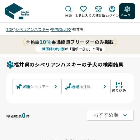
メニュー
犬種診断
検索
お気に入り
ログイン
TOP
シベリアンハスキー
甲信越/北陸
福井県
10%
優良ブリーダーのみ掲載
合格率
未満
獣医師の約8割
が「信頼できる」と回答
福井県のシベリアンハスキーの子犬の検索結果
犬種
シベリアンハスキー
地域
福井県
絞り込み
0
検索結果
件