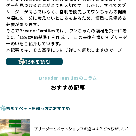
長するための環境が十分に整っていない場合が多く、販売ま
ダーを見つけることがとても大切です。しかし、すべてのブ
での間に過密な環境や長距離移動のストレスを受けることが
リーダーが同じではなく、営利を優先してワンちゃんの健康
少なくありません。このような環境は、健康リスクや社会性
や福祉を十分に考えないところもあるため、慎重に見極める
の問題につながりやすく、ワンちゃんにとっても望ましいと
必要があります。
は言えません。
そこでBreederFamiliesでは、ワンちゃんの福祉を第一に考
こうした背景から、BreederFamiliesはペットショップを介
えた「18の評価基準」を作成し、この基準を満たすブリーダ
さない直接販売を採用するとともに、ペットオークションや
ーのいをご紹介しています。
ペットショップを利用するブリーダーの掲載も行ってしませ
本記事では、その基準について詳しく解説しますので、ブリ
ん。
ーダー選びの参考にしていただければ幸いです。
ペットショップを避けた方がいい理由の詳細はこちら
記事を読む
トイプードルやコーギーなどの犬種では、見た目のためだけ
多くのブリーダーサイトでは、掲載するブリーダーの審査が
に断尾（しっぽを切る）や断耳（耳を切る）が行われている
法令レベルの最低基準にとどまっていることが問題です。こ
Breeder Familiesのコラム
ことがあります。
の法令レベルの基準はブリーディング環境の最低限を定める
おすすめ記事
これは痛みを伴う処置で、ワンちゃんの身体的な負担が大き
ものに過ぎず、ワンちゃんの心身の福祉やブリーダーの責任
く、慢性的な痛みや不安感を引き起こす可能性もあります。
ある姿勢を十分に保障するものではありません。そのため、
また、しっぽや耳はワンちゃんの重要なコミュニケーション
厳格なチェックを経ていないブリーダーが掲載されることも
手段でもあるため、切断されることで他の犬や人間との意思
初めてペットを飼う方におすすめ
少なくなく、消費者にとって選択の判断が難しい現状があり
疎通が難しくなることもあります。
ます。
ヨーロッパ諸国ではこうした処置が禁止されている一方で、
さらに、書類審査のみで掲載が許可されるサイトが多く、実
日本ではいまだ行われる場合があります。
際の飼育環境やブリーダーの姿勢が見えにくい点も課題で
ブリーダーとペットショップの違いは？どっちがいい？
優良ブリーダーは動物福祉を優先し、ワンちゃんの自然な姿
す。こうしたサイトでは、ブリーダーが記載する情報が主で