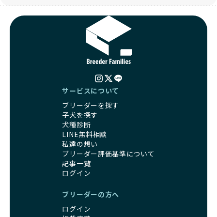
す。
BreederFamiliesはその姿勢が評価され、寄付が実現してい
営利優先ブリーダーは、このような流行や需要に応じて無理
ます。この活動により、保護が必要なワンちゃんの救済や保
な繁殖を行いがちです。小柄な母犬を繁殖に多用して体に負
護活動の支援にも貢献しています。
担をかけたり、子犬を小さく見せるために食事を減らすな
BreederFamiliesのこうした取り組みは、目の前の子犬だけ
ど、健康を犠牲にした管理がされることもあります。このよ
でなく、すべてのワンちゃんに優しい未来を創るための大き
うな方法では、ワンちゃんの免疫力や体力が低下し、飼い主
な一歩です。ユーザーの皆さんがBreederFamiliesを通じて
にとっても将来的な医療費やケアの負担が増える恐れがあり
子犬をお迎えすることで、こうした社会貢献活動を間接的に
ます。
支えることができます。
優良ブリーダーは、こうした流行に流されず、ワンちゃんの
サービスについて
健康を最優先に考えています。特に小さいワンちゃんやレア
BreederFamiliesに登録されているブリーダーは、子犬が心
ブリーダーを探す
カラーの子犬を販売する場合は、健康リスクを十分に理解
身ともに健康に育つための環境づくりに全力を注いでいま
子犬を探す
し、飼い主にそのリスクについて丁寧に説明しています。食
す。
犬種診断
事管理もしっかり行い、成長に必要な栄養を確保するなど、
遺伝的なリスクを最小限に抑えた繁殖計画、栄養バランスが
LINE無料相談
ワンちゃんの健康を第一にした繁殖を心がけています。
考えられた食事、子犬がのびのびと動ける適度な運動環境、
私達の想い
「見た目以上に健康重視」の詳細はこちら
さらに獣医師と連携した健康管理まで徹底しています。
ブリーダー評価基準について
その結果、BreederFamiliesを通じてお迎えする子犬は、元
記事一覧
引退犬とは、繁殖期を終えたワンちゃんたちのことを指しま
気で健康なスタートを切れることが大きな魅力です。
ログイン
す。
子犬の社会性は、家庭でのしつけをスムーズにする重要なポ
優良ブリーダーは、引退犬も家族の一員として、彼らの幸せ
イントです。BreederFamiliesのブリーダーは、母犬や兄弟
ブリーダーの方へ
を願っています。よって、引退後も自宅で飼育を続けるか、
犬、人との触れ合いの時間をしっかり確保し、子犬が自然に
信頼できる相手に譲渡するなど、ワンちゃんが幸せに暮らせ
ログイン
コミュニケーション能力を身につけられるよう育てていま