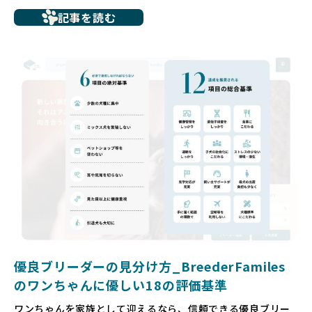
たとえば、ペットショップで購入した子犬が劣悪な環境で育
記事を読む
ち、健康面や社会性に問題を抱えていたり、またブリーダー
サイトで子犬だけを可愛く掲載されているものの、裏側では
親犬が乱繁殖によって体力を削られ、苦しい環境で過ごして
いるというケースもあります。こうした問題は、消費者にと
っても大きな負担であり、ワンちゃん自身にとっても非常に
望ましくない環境です。
だからこそ、私たちは正しい情報と安心して選べる場所を提
供すべきだと考えています。BreederFamiliesでは、ワンち
ゃんを家族のように愛する「優良ブリーダー」のみを独自の
厳しい基準で厳選し、その評価基準や評価結果をオープンに
しています。これにより、消費者の皆様が安心して子犬やブ
リーダーを選べる環境を整えています。
そして、消費者の皆様が正しい情報をもとに優良ブリーダー
を求めることで、ワンちゃんを家族のように愛する優良ブリ
ーダーが増え、営利優先の「悪徳ブリーダー」が自然と淘汰
される社会を目指しています。目の前の子犬だけでなく、親
犬や引退犬も大切にされる環境を作り上げ、すべてのワンち
優良ブリーダーの見分け方_BreederFamiles
ゃんに優しい世界を築いていきたいと考えています。
のワンちゃんに優しい18の評価基準
ペットショップでの生体販売では、ワンちゃんが健やかに成
ワンちゃんを家族として迎えるなら、信頼できる優良ブリー
長するための環境が十分に整っていない場合が多く、販売ま