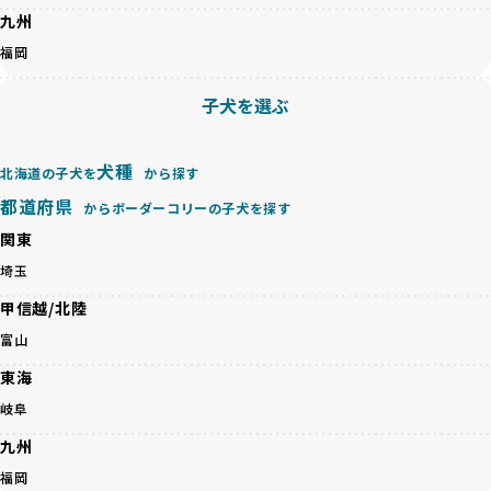
ペットショップやペットオークションは、流通過程でワンち
九州
「BreederFamilesのワンちゃんに優しい18の評価基準」は
ゃんが長時間の輸送を強いられたり、狭いケージに閉じ込め
こちら
福岡
られるなど、心身に大きな負担がかかります。このような環
境は、ストレスや感染リスクを増大させるだけでなく、ワン
BreederFamiliesでは、すべてのブリーダーを書類審査、直
子犬を選ぶ
ちゃんの社会性や基本的なしつけにも悪影響を与える可能性
接のヒアリング、現地確認を通じて厳しく評価しています。
があります。
このプロセスにより、育成環境や健康管理だけでなく、ブリ
優良ブリーダーは、ワンちゃんの健康と幸せを第一に考え、
ーダー自身の理念や姿勢までも丁寧に確認しています。
犬種
北海道の子犬を
から探す
ペットショップやオークションを介さずに直接飼い主に渡す
さらに、こうした評価結果は透明性を持って公開されている
ことを大切にしています。また、彼らはお迎え先を自身で確
都道府県
ため、どのブリーダーを選んでも安心して子犬をお迎えいた
からボーダーコリーの子犬を探す
認し、ワンちゃんが安心して暮らせる環境を整えるために直
だけます。
関東
接の引き渡しを基本とします。
徹底した透明性こそが、BreederFamiliesの大きな特徴で
一方で、営利優先ブリーダーは、広範囲に販売するためにペ
埼玉
す。
ットショップやオークションを活用し、子犬の心身への影響
甲信越/北陸
を軽視しがちです。
BreederFamiliesは、ペット業界が抱える命の大量生産・大
「ペットショップ等を使わない」の詳細はこちら
富山
量販売、負担の大きい流通構造、劣悪な飼育環境といった課
題に真摯に向き合っています。優良ブリーダーとの直接取引
東海
近年、「小さくて可愛い」「珍しい毛色」という見た目の特
を促進することで、無駄な命の消費を減らし、命を大切にす
徴が人気を集め、高値で取引されることが多くなっていま
岐阜
る社会の実現を目指しています。
す。しかし、こうした特徴には健康リスクが伴う場合が少な
さらに、売上の一部を保護団体や保護団体を支援する公益法
九州
くありません。極小サイズは骨や心臓に負担がかかりやす
人へ寄付しています。多くのペット販売業者が、動物福祉へ
く、レアカラーには遺伝疾患のリスクが高まることがありま
福岡
の取り組みが不十分であることを理由に寄付を断られる中、