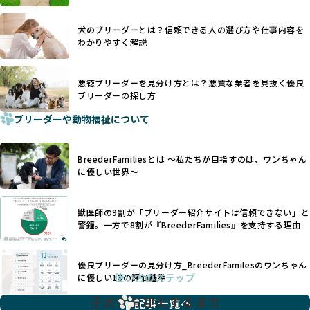
を大切にするため断尾・断耳を行いません。
あり、実際の現場や日々のケアの状況がわからないため、営
一方、営利優先ブリーダーでは「見た目が良く売れやすい」
利優先の「悪徳ブリーダー」が含まれるリスクが高まりま
犬のブリーダーとは？信頼できる人の選び方や仕事内容を
ことを理由に断尾や断耳を行うことがあり、中には麻酔なし
す。
わかりやすく解説
で処置するケースも見受けられます。
BreederFamiliesでは、ワンちゃんを大切にする「優良ブリ
「耳やしっぽを切らない」詳細はこちら
ーダー」のみを紹介するために、法令を超えた独自の基準を
設け、ブリーダーの理念や飼育環境の厳格なチェックを行っ
悪徳ブリーダーを見分け方とは？悪質な業者を見抜く優良
犬種ごとに異なる健康リスクや育て方のポイントを理解し、
ブリーダーの探し方
ています。
適切に対応するためには、深い知識と豊富な経験が欠かせま
ブリーダーや動物福祉について
せん。現在、犬種は200種類以上あり、それぞれに特有の健康
一部の営利優先のブリーディングでは、母犬の出産負担を考
リスクや性格特性が存在します。
えずに大量繁殖が行われ、親犬が心身ともに疲弊するケース
たとえば、パグは呼吸器系のトラブルを抱えやすく、ラブラ
が見られます。さらに、コストカットのために食事を減らし
BreederFamiliesとは 〜私たちが目指すのは、ワンちゃん
ドール・レトリバーには股関節形成不全への注意が必要で
たり、栄養のない食事を与える、適切な健康管理が行われな
に優しい世界〜
す。このような犬種ごとの違いを熟知し、適切なケアを提供
いなど、ワンちゃんの健康と福祉が犠牲にされることも少な
できるかどうかは、ブリーダーの専門性に大きく関わりま
くありません。
す。
獣医師の9割が「ブリーダー紹介サイトは信頼できない」と
また、健康リスクが予測しづらいミックス犬の繁殖や、愛情
優良ブリーダーは、少数の犬種（一般的に3種以内）に絞って
警鐘。一方で8割が『BreederFamilies』を支持する理由
が行き届かない多頭飼育等も問題です。これらのブリーディ
繁殖を行い、各犬種の特徴を熟知しています。これにより、
ング手法は、ワンちゃんの福祉を無視し、利益のみを追求す
犬種ごとの健康管理や繁殖において質の高いケアを提供する
るブリーダーによるものが多く、消費者にとっても深刻な課
優良ブリーダーの見分け方_BreederFamilesのワンちゃん
ことが可能です。
題となっています。
使い方のステップ
に優しい18の評価基準
一方、営利優先ブリーダーは流行や需要に応じて扱う犬種を
BreederFamiliesでは、こうしたワンちゃんに優しくないブ
増やす傾向があり、犬種ごとに異なる健康問題や適切な育成
子犬をお迎えするまで
リーディングをなくすため、すべてのワンちゃんを家族のよ
記事一覧へ