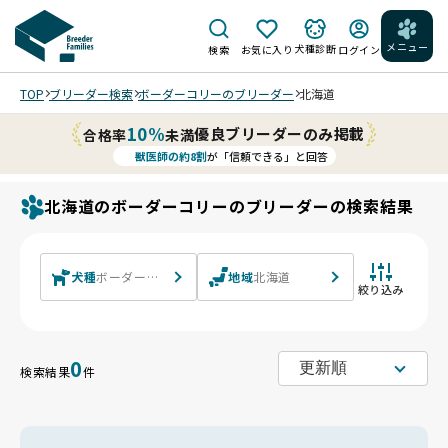
メニュー
犬種診断
検索
お気に入り
ログイン
TOP
ブリーダー検索
ボーダーコリーのブリーダー
北海道
10%
優良ブリーダーのみ掲載
合格率
未満
獣医師の約8割
が「信頼できる」と回答
北海道のボーダーコリーのブリーダーの検索結果
犬種
ボーダーコリー
地域
北海道
絞り込み
0
検索結果
件