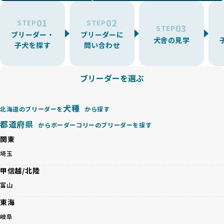
環境を十分に考慮しない場合があります。こうしたブリーダ
うに大切に飼育・繁殖を行っている「優良ブリーダー」のみ
ーでは、ワンちゃんが適切なケアを受けられず、健康を損ね
を厳選しています。
01
02
たりストレスを抱えたりするリスクが高まります。
STEP
STEP
03
STEP
「少数の犬種に集中」の詳細はこちら
ブリーダー・
ブリーダーに
BreederFamiliesでは、アニマルウェルフェアを最優先に考
犬舎の見学
子犬を探す
問い合わせ
えた6つの絶対基準と12の総合基準を設定しています。これに
近年、ミックス犬はユニークな見た目や性格で人気がありま
より、ワンちゃんが心身ともに健やかに過ごせる環境で育つ
すが、無計画な交配には健康リスクが伴います。異なる犬種
ことを徹底しています。
の特徴を持つことで予測しにくい健康問題が発生する可能性
ブリーダーを選ぶ
BreederFamiliesでは、以下の6項目を必須条件とし、これら
が高く、診断や治療も複雑化する場合があります。また、ミ
を満たすブリーダーのみを選定しています：
ックス犬は成長後の性格や体格が予測しづらく、飼い主が期
これらの基準により、ワンちゃんの健全な成長と動物福祉に
待する理想と現実が大きく異なることも少なくありません。
犬種
基づいた責任あるブリーディングを確保しています。
北海道のブリーダーを
から探す
優良ブリーダーは、犬種ごとの遺伝的特徴を守り、安定した
さらに、健康管理、社会性の育成、遺伝子検査、食事や運動
都道府県
からボーダーコリーのブリーダーを探す
健康と性格を次世代に引き継ぐために、ミックス犬の繁殖を
の質など、ワンちゃんの心身に配慮した飼育環境が整ってい
避けます。無計画な交配がもたらすリスクを理解し、飼い主
関東
るかを評価する12項目の総合基準を設けています。これによ
への十分な説明とアフターフォローを確保できる範囲での繁
り、より高い基準をクリアしたブリーダーだけを厳選してい
埼玉
殖を徹底しているのです。
ます。
一方、営利優先ブリーダーは流行や需要に応じて安易にミッ
甲信越/北陸
その結果、合格率10%未満という厳しい基準をクリアした優
クス犬を繁殖し、健康管理や飼い主への配慮が不十分なこと
良ブリーダーのみが登録されています。
富山
が多く見受けられます。場合によっては、チワワ×ハスキー
BreederFamiliesでは、法令に準拠するだけでなく、ワンち
等体格の異なるリスクの高い交配を行うこともあります。
東海
ゃんを家族のように愛するという理念を共有するブリーダー
「ミックス犬を繁殖しない」の詳細はこちら
のみを厳選しています。これにより、ユーザーの皆さんに安
岐阜
心して選べる選択肢を提供しています。