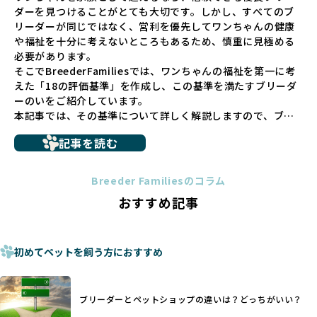
ダーを見つけることがとても大切です。しかし、すべてのブ
での間に過密な環境や長距離移動のストレスを受けることが
リーダーが同じではなく、営利を優先してワンちゃんの健康
少なくありません。このような環境は、健康リスクや社会性
や福祉を十分に考えないところもあるため、慎重に見極める
の問題につながりやすく、ワンちゃんにとっても望ましいと
必要があります。
は言えません。
そこでBreederFamiliesでは、ワンちゃんの福祉を第一に考
こうした背景から、BreederFamiliesはペットショップを介
えた「18の評価基準」を作成し、この基準を満たすブリーダ
さない直接販売を採用するとともに、ペットオークションや
ーのいをご紹介しています。
ペットショップを利用するブリーダーの掲載も行ってしませ
本記事では、その基準について詳しく解説しますので、ブリ
ん。
ーダー選びの参考にしていただければ幸いです。
ペットショップを避けた方がいい理由の詳細はこちら
記事を読む
トイプードルやコーギーなどの犬種では、見た目のためだけ
多くのブリーダーサイトでは、掲載するブリーダーの審査が
に断尾（しっぽを切る）や断耳（耳を切る）が行われている
法令レベルの最低基準にとどまっていることが問題です。こ
Breeder Familiesのコラム
ことがあります。
の法令レベルの基準はブリーディング環境の最低限を定める
おすすめ記事
これは痛みを伴う処置で、ワンちゃんの身体的な負担が大き
ものに過ぎず、ワンちゃんの心身の福祉やブリーダーの責任
く、慢性的な痛みや不安感を引き起こす可能性もあります。
ある姿勢を十分に保障するものではありません。そのため、
また、しっぽや耳はワンちゃんの重要なコミュニケーション
厳格なチェックを経ていないブリーダーが掲載されることも
手段でもあるため、切断されることで他の犬や人間との意思
初めてペットを飼う方におすすめ
少なくなく、消費者にとって選択の判断が難しい現状があり
疎通が難しくなることもあります。
ます。
ヨーロッパ諸国ではこうした処置が禁止されている一方で、
さらに、書類審査のみで掲載が許可されるサイトが多く、実
日本ではいまだ行われる場合があります。
際の飼育環境やブリーダーの姿勢が見えにくい点も課題で
ブリーダーとペットショップの違いは？どっちがいい？
優良ブリーダーは動物福祉を優先し、ワンちゃんの自然な姿
す。こうしたサイトでは、ブリーダーが記載する情報が主で