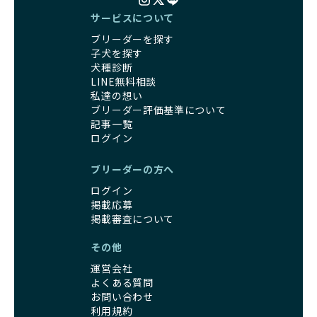
「見た目以上に健康重視」の詳細はこちら
さらに獣医師と連携した健康管理まで徹底しています。
サービスについて
その結果、BreederFamiliesを通じてお迎えする子犬は、元
ブリーダーを探す
引退犬とは、繁殖期を終えたワンちゃんたちのことを指しま
気で健康なスタートを切れることが大きな魅力です。
子犬を探す
す。
子犬の社会性は、家庭でのしつけをスムーズにする重要なポ
犬種診断
優良ブリーダーは、引退犬も家族の一員として、彼らの幸せ
イントです。BreederFamiliesのブリーダーは、母犬や兄弟
LINE無料相談
を願っています。よって、引退後も自宅で飼育を続けるか、
犬、人との触れ合いの時間をしっかり確保し、子犬が自然に
私達の想い
信頼できる相手に譲渡するなど、ワンちゃんが幸せに暮らせ
コミュニケーション能力を身につけられるよう育てていま
ブリーダー評価基準について
るように配慮します。
す。
記事一覧
一方、営利優先ブリーダーは引退犬を「コスト」として考
家庭に迎えたその日から、すでに社会性の基盤ができている
ログイン
え、早く手放すことを考えます。場合によっては、悪徳保護
ため、新しい環境にもスムーズに適応できます。
団体に引き渡されることもあり、ワンちゃんの生活が不安定
これにより、飼い主さんにとっても安心してスタートできる
ブリーダーの方へ
になる可能性が高まります。
でしょう。
引退犬に対する扱いがどうなっているかも、優良ブリーダー
ログイン
BreederFamiliesのブリーダーは、犬種に関する豊富な知識
を見分けるポイントとなります。
掲載応募
と経験を持っています。そのため、子犬を迎えた後の健康管
「引退犬も大切に」の詳細はこちら
掲載審査について
理やしつけ、生活スタイルに合わせた育て方について、丁寧
なアドバイスを受けられます。「この犬種ならではの特徴
その他
社会化とは、ワンちゃんが人間や他の犬、日常の環境にスム
は？」「食事はどうしたらいい？」など、疑問や悩みがあれ
ーズに適応できるようにするプロセスです。ワンちゃんの社
ば、専門的な視点から解決のヒントをもらえるのも安心でき
運営会社
会化は、生後3週間から12週間頃の「社会化期」と呼ばれる
るポイントです。
よくある質問
時期が特に重要です。この期間は、ブリーダーが飼育してい
BreederFamiliesでは、すべてのブリーダーが厳しい基準を
お問い合わせ
る時期と重なるため、ワンちゃんが人や他の犬、家庭環境に
利用規約
クリアした方々だけです。運営チームがブリーダーに直接ヒ