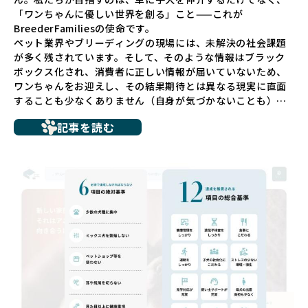
「ワンちゃんに優しい世界を創る」こと——これが
BreederFamiliesの使命です。
ペット業界やブリーディングの現場には、未解決の社会課題
が多く残されています。そして、そのような情報はブラック
ボックス化され、消費者に正しい情報が届いていないため、
ワンちゃんをお迎えし、その結果期待とは異なる現実に直面
することも少なくありません（自身が気づかないことも）。
たとえば、ペットショップで購入した子犬が劣悪な環境で育
記事を読む
ち、健康面や社会性に問題を抱えていたり、またブリーダー
サイトで子犬だけを可愛く掲載されているものの、裏側では
親犬が乱繁殖によって体力を削られ、苦しい環境で過ごして
いるというケースもあります。こうした問題は、消費者にと
っても大きな負担であり、ワンちゃん自身にとっても非常に
望ましくない環境です。
だからこそ、私たちは正しい情報と安心して選べる場所を提
供すべきだと考えています。BreederFamiliesでは、ワンち
ゃんを家族のように愛する「優良ブリーダー」のみを独自の
厳しい基準で厳選し、その評価基準や評価結果をオープンに
しています。これにより、消費者の皆様が安心して子犬やブ
リーダーを選べる環境を整えています。
そして、消費者の皆様が正しい情報をもとに優良ブリーダー