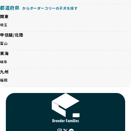
を軽視しがちです。
BreederFamiliesは、ペット業界が抱える命の大量生産・大
「ペットショップ等を使わない」の詳細はこちら
都道府県
量販売、負担の大きい流通構造、劣悪な飼育環境といった課
からボーダーコリーの子犬を探す
題に真摯に向き合っています。優良ブリーダーとの直接取引
関東
近年、「小さくて可愛い」「珍しい毛色」という見た目の特
を促進することで、無駄な命の消費を減らし、命を大切にす
徴が人気を集め、高値で取引されることが多くなっていま
埼玉
る社会の実現を目指しています。
す。しかし、こうした特徴には健康リスクが伴う場合が少な
さらに、売上の一部を保護団体や保護団体を支援する公益法
甲信越/北陸
くありません。極小サイズは骨や心臓に負担がかかりやす
人へ寄付しています。多くのペット販売業者が、動物福祉へ
く、レアカラーには遺伝疾患のリスクが高まることがありま
富山
の取り組みが不十分であることを理由に寄付を断られる中、
す。
BreederFamiliesはその姿勢が評価され、寄付が実現してい
東海
営利優先ブリーダーは、このような流行や需要に応じて無理
ます。この活動により、保護が必要なワンちゃんの救済や保
な繁殖を行いがちです。小柄な母犬を繁殖に多用して体に負
岐阜
護活動の支援にも貢献しています。
担をかけたり、子犬を小さく見せるために食事を減らすな
BreederFamiliesのこうした取り組みは、目の前の子犬だけ
九州
ど、健康を犠牲にした管理がされることもあります。このよ
でなく、すべてのワンちゃんに優しい未来を創るための大き
うな方法では、ワンちゃんの免疫力や体力が低下し、飼い主
福岡
な一歩です。ユーザーの皆さんがBreederFamiliesを通じて
にとっても将来的な医療費やケアの負担が増える恐れがあり
子犬をお迎えすることで、こうした社会貢献活動を間接的に
ます。
支えることができます。
優良ブリーダーは、こうした流行に流されず、ワンちゃんの
健康を最優先に考えています。特に小さいワンちゃんやレア
BreederFamiliesに登録されているブリーダーは、子犬が心
カラーの子犬を販売する場合は、健康リスクを十分に理解
身ともに健康に育つための環境づくりに全力を注いでいま
し、飼い主にそのリスクについて丁寧に説明しています。食
す。
事管理もしっかり行い、成長に必要な栄養を確保するなど、
遺伝的なリスクを最小限に抑えた繁殖計画、栄養バランスが
ワンちゃんの健康を第一にした繁殖を心がけています。
考えられた食事、子犬がのびのびと動ける適度な運動環境、