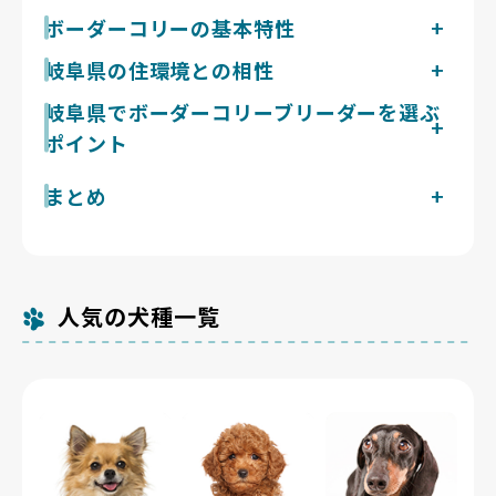
膨大な運動量を要する牧羊犬ボーダーコリーには、美濃
ボーダーコリーの基本特性
の平野部に河川敷や広い公園が多く運動の場を確保しや
体重14〜20kgの俊敏な中型犬。牧羊犬由来の持久力と
岐阜県の住環境との相性
すい岐阜県の地形が適した土地です。
知能を持ち、家庭犬では最大級の運動量を要し、1日合
岐阜県は北部の飛騨地域と南部の美濃地域で気候差が大
岐阜県でボーダーコリーブリーダーを選ぶ
計2時間以上の全力運動に頭を使う遊びを毎日加えて初
きい県です。美濃の平野部は年平均気温15℃前後で散
めて落ち着くタイプです。ダブルコートで抜け毛は多
ポイント
歩しやすい一方、多治見市は8月の平均最高気温が34℃
く、換毛期は特に毎日のブラッシングが要ります。吠え
台に達し過去には40℃超も記録しているため、夏のボ
やすさは中程度ですが、運動・知的刺激の不足で一気に
ボーダーコリーはコリーアイ症候群や進行性網膜萎縮な
現在岐阜県で掲載中のボーダーコリーのブリーダーは1
まとめ
ーダーコリーは早朝・夜間の運動に切り替える配慮が要
増え、動くものへの反応で吠える性質があります。社会
ど眼の遺伝性疾患、股関節形成不全に注意が要る犬種で
件です。Breeder Familiesでは「6つの絶対基準」と
ります。1日2回各1時間程度の運動を必要とするこの犬
化としつけに加え、毎日の運動と知的発散こそが吠え管
す。岐阜県は環境省の犬猫等販売業登録件数が376件
多治見の猛暑と飛騨の積雪で気候差の大きい岐阜県は、
「12の総合基準」を設け、合格率10%未満の審査を通
種には、河川敷や広い公園を確保しやすい美濃の平地が
理の決定打になる犬種です。
（令和5年4月1日現在）です。両親の眼科検査・股関節
運動計画を立てやすくボーダーコリーと相性の良い土地
過したブリーダーだけを掲載しています。掲載数が多く
向きます。飛騨地域は冬の降雪が多く、雪原での運動は
評価の実施状況、運動欲求や作業意欲を踏まえた社会化
です。
ないのは、それだけ厳選しているためです。
得意な犬種ですが路面凍結時の関節負荷には注意が必要
の方針を具体的に説明でき、見学で親犬やきょうだい犬
です。気候差を踏まえ運動計画を立てやすい点が岐阜県
人気の犬種一覧
の過ごす環境まで見せてくれるブリーダーを岐阜県内で
でボーダーコリーと暮らす利点です。
見極めましょう。