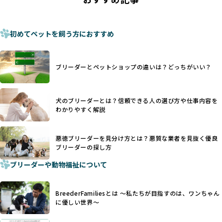
これは痛みを伴う処置で、ワンちゃんの身体的な負担が大き
ものに過ぎず、ワンちゃんの心身の福祉やブリーダーの責任
く、慢性的な痛みや不安感を引き起こす可能性もあります。
ある姿勢を十分に保障するものではありません。そのため、
また、しっぽや耳はワンちゃんの重要なコミュニケーション
厳格なチェックを経ていないブリーダーが掲載されることも
手段でもあるため、切断されることで他の犬や人間との意思
初めてペットを飼う方におすすめ
少なくなく、消費者にとって選択の判断が難しい現状があり
疎通が難しくなることもあります。
ます。
ヨーロッパ諸国ではこうした処置が禁止されている一方で、
さらに、書類審査のみで掲載が許可されるサイトが多く、実
日本ではいまだ行われる場合があります。
際の飼育環境やブリーダーの姿勢が見えにくい点も課題で
ブリーダーとペットショップの違いは？どっちがいい？
優良ブリーダーは動物福祉を優先し、ワンちゃんの自然な姿
す。こうしたサイトでは、ブリーダーが記載する情報が主で
を大切にするため断尾・断耳を行いません。
あり、実際の現場や日々のケアの状況がわからないため、営
一方、営利優先ブリーダーでは「見た目が良く売れやすい」
利優先の「悪徳ブリーダー」が含まれるリスクが高まりま
犬のブリーダーとは？信頼できる人の選び方や仕事内容を
ことを理由に断尾や断耳を行うことがあり、中には麻酔なし
す。
わかりやすく解説
で処置するケースも見受けられます。
BreederFamiliesでは、ワンちゃんを大切にする「優良ブリ
「耳やしっぽを切らない」詳細はこちら
ーダー」のみを紹介するために、法令を超えた独自の基準を
設け、ブリーダーの理念や飼育環境の厳格なチェックを行っ
悪徳ブリーダーを見分け方とは？悪質な業者を見抜く優良
犬種ごとに異なる健康リスクや育て方のポイントを理解し、
ブリーダーの探し方
ています。
適切に対応するためには、深い知識と豊富な経験が欠かせま
ブリーダーや動物福祉について
せん。現在、犬種は200種類以上あり、それぞれに特有の健康
一部の営利優先のブリーディングでは、母犬の出産負担を考
リスクや性格特性が存在します。
えずに大量繁殖が行われ、親犬が心身ともに疲弊するケース
たとえば、パグは呼吸器系のトラブルを抱えやすく、ラブラ
が見られます。さらに、コストカットのために食事を減らし
BreederFamiliesとは 〜私たちが目指すのは、ワンちゃん
ドール・レトリバーには股関節形成不全への注意が必要で
たり、栄養のない食事を与える、適切な健康管理が行われな
に優しい世界〜
す。このような犬種ごとの違いを熟知し、適切なケアを提供
いなど、ワンちゃんの健康と福祉が犠牲にされることも少な
できるかどうかは、ブリーダーの専門性に大きく関わりま
くありません。