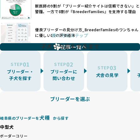
す。
獣医師の9割が「ブリーダー紹介サイトは信頼できない」と
また、健康リスクが予測しづらいミックス犬の繁殖や、愛情
優良ブリーダーは、少数の犬種（一般的に3種以内）に絞って
警鐘。一方で8割が『BreederFamilies』を支持する理由
が行き届かない多頭飼育等も問題です。これらのブリーディ
繁殖を行い、各犬種の特徴を熟知しています。これにより、
ング手法は、ワンちゃんの福祉を無視し、利益のみを追求す
犬種ごとの健康管理や繁殖において質の高いケアを提供する
るブリーダーによるものが多く、消費者にとっても深刻な課
優良ブリーダーの見分け方_BreederFamilesのワンちゃん
ことが可能です。
題となっています。
使い方のステップ
に優しい18の評価基準
一方、営利優先ブリーダーは流行や需要に応じて扱う犬種を
BreederFamiliesでは、こうしたワンちゃんに優しくないブ
増やす傾向があり、犬種ごとに異なる健康問題や適切な育成
子犬をお迎えするまで
リーディングをなくすため、すべてのワンちゃんを家族のよ
記事一覧へ
環境を十分に考慮しない場合があります。こうしたブリーダ
うに大切に飼育・繁殖を行っている「優良ブリーダー」のみ
ーでは、ワンちゃんが適切なケアを受けられず、健康を損ね
を厳選しています。
01
02
たりストレスを抱えたりするリスクが高まります。
STEP
STEP
03
STEP
「少数の犬種に集中」の詳細はこちら
ブリーダー・
ブリーダーに
BreederFamiliesでは、アニマルウェルフェアを最優先に考
犬舎の見学
子犬を探す
問い合わせ
えた6つの絶対基準と12の総合基準を設定しています。これに
近年、ミックス犬はユニークな見た目や性格で人気がありま
より、ワンちゃんが心身ともに健やかに過ごせる環境で育つ
すが、無計画な交配には健康リスクが伴います。異なる犬種
ことを徹底しています。
の特徴を持つことで予測しにくい健康問題が発生する可能性
ブリーダーを選ぶ
BreederFamiliesでは、以下の6項目を必須条件とし、これら
が高く、診断や治療も複雑化する場合があります。また、ミ
を満たすブリーダーのみを選定しています：
ックス犬は成長後の性格や体格が予測しづらく、飼い主が期
これらの基準により、ワンちゃんの健全な成長と動物福祉に
待する理想と現実が大きく異なることも少なくありません。
犬種
基づいた責任あるブリーディングを確保しています。
岐阜県のブリーダーを
から探す
優良ブリーダーは、犬種ごとの遺伝的特徴を守り、安定した
さらに、健康管理、社会性の育成、遺伝子検査、食事や運動
中型犬
健康と性格を次世代に引き継ぐために、ミックス犬の繁殖を
の質など、ワンちゃんの心身に配慮した飼育環境が整ってい
避けます。無計画な交配がもたらすリスクを理解し、飼い主
ボーダーコリー
るかを評価する12項目の総合基準を設けています。これによ