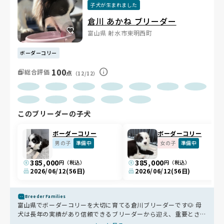
子犬が生まれました
倉川 あかね ブリーダー
富山県 射水市東明西町
ボーダーコリー
100
総合評価
点
（12/12）
このブリーダーの子犬
ボーダーコリー
ボーダーコリー
男の子
準備中
女の子
準備中
385,000
385,000
円（税込）
円（税込）
2026/06/12
(56日)
2026/06/12
(56日)
Breeder Families
富山県でボーダーコリーを大切に育てる倉川ブリーダーです🐶 母
犬は長年の実績があり信頼できるブリーダーから迎え、重要とされ
る5項目の遺伝子検査もすべてクリアした健全な血筋。繁殖犬は定