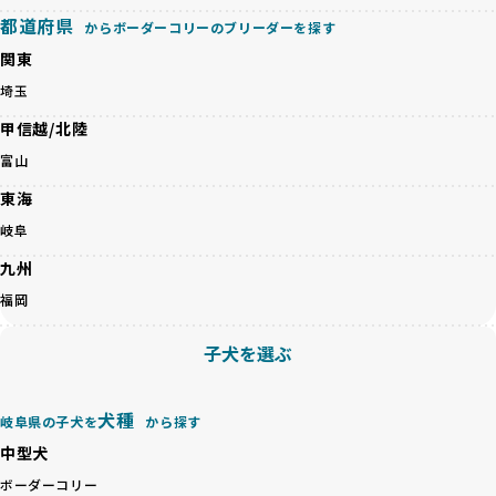
への十分な説明とアフターフォローを確保できる範囲での繁
り、より高い基準をクリアしたブリーダーだけを厳選してい
都道府県
からボーダーコリーのブリーダーを探す
殖を徹底しているのです。
ます。
一方、営利優先ブリーダーは流行や需要に応じて安易にミッ
関東
その結果、合格率10%未満という厳しい基準をクリアした優
クス犬を繁殖し、健康管理や飼い主への配慮が不十分なこと
良ブリーダーのみが登録されています。
埼玉
が多く見受けられます。場合によっては、チワワ×ハスキー
BreederFamiliesでは、法令に準拠するだけでなく、ワンち
等体格の異なるリスクの高い交配を行うこともあります。
甲信越/北陸
ゃんを家族のように愛するという理念を共有するブリーダー
「ミックス犬を繁殖しない」の詳細はこちら
のみを厳選しています。これにより、ユーザーの皆さんに安
富山
心して選べる選択肢を提供しています。
ペットショップやペットオークションは、流通過程でワンち
東海
「BreederFamilesのワンちゃんに優しい18の評価基準」は
ゃんが長時間の輸送を強いられたり、狭いケージに閉じ込め
こちら
岐阜
られるなど、心身に大きな負担がかかります。このような環
境は、ストレスや感染リスクを増大させるだけでなく、ワン
九州
BreederFamiliesでは、すべてのブリーダーを書類審査、直
ちゃんの社会性や基本的なしつけにも悪影響を与える可能性
接のヒアリング、現地確認を通じて厳しく評価しています。
福岡
があります。
このプロセスにより、育成環境や健康管理だけでなく、ブリ
優良ブリーダーは、ワンちゃんの健康と幸せを第一に考え、
ーダー自身の理念や姿勢までも丁寧に確認しています。
子犬を選ぶ
ペットショップやオークションを介さずに直接飼い主に渡す
さらに、こうした評価結果は透明性を持って公開されている
ことを大切にしています。また、彼らはお迎え先を自身で確
ため、どのブリーダーを選んでも安心して子犬をお迎えいた
認し、ワンちゃんが安心して暮らせる環境を整えるために直
だけます。
犬種
岐阜県の子犬を
から探す
接の引き渡しを基本とします。
徹底した透明性こそが、BreederFamiliesの大きな特徴で
一方で、営利優先ブリーダーは、広範囲に販売するためにペ
中型犬
す。
ットショップやオークションを活用し、子犬の心身への影響
ボーダーコリー