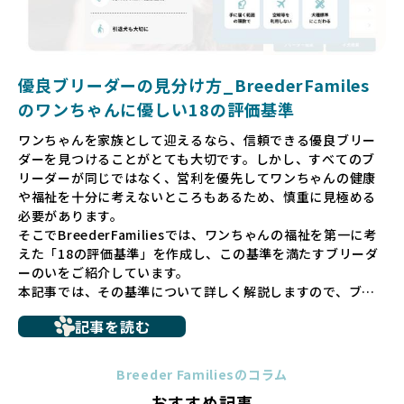
を求めることで、ワンちゃんを家族のように愛する優良ブリ
ーダーが増え、営利優先の「悪徳ブリーダー」が自然と淘汰
される社会を目指しています。目の前の子犬だけでなく、親
犬や引退犬も大切にされる環境を作り上げ、すべてのワンち
優良ブリーダーの見分け方_BreederFamiles
ゃんに優しい世界を築いていきたいと考えています。
のワンちゃんに優しい18の評価基準
ペットショップでの生体販売では、ワンちゃんが健やかに成
ワンちゃんを家族として迎えるなら、信頼できる優良ブリー
長するための環境が十分に整っていない場合が多く、販売ま
ダーを見つけることがとても大切です。しかし、すべてのブ
での間に過密な環境や長距離移動のストレスを受けることが
リーダーが同じではなく、営利を優先してワンちゃんの健康
少なくありません。このような環境は、健康リスクや社会性
や福祉を十分に考えないところもあるため、慎重に見極める
の問題につながりやすく、ワンちゃんにとっても望ましいと
必要があります。
は言えません。
そこでBreederFamiliesでは、ワンちゃんの福祉を第一に考
こうした背景から、BreederFamiliesはペットショップを介
えた「18の評価基準」を作成し、この基準を満たすブリーダ
さない直接販売を採用するとともに、ペットオークションや
ーのいをご紹介しています。
ペットショップを利用するブリーダーの掲載も行ってしませ
本記事では、その基準について詳しく解説しますので、ブリ
ん。
ーダー選びの参考にしていただければ幸いです。
ペットショップを避けた方がいい理由の詳細はこちら
記事を読む
トイプードルやコーギーなどの犬種では、見た目のためだけ
多くのブリーダーサイトでは、掲載するブリーダーの審査が
に断尾（しっぽを切る）や断耳（耳を切る）が行われている
法令レベルの最低基準にとどまっていることが問題です。こ
Breeder Familiesのコラム
ことがあります。
の法令レベルの基準はブリーディング環境の最低限を定める
おすすめ記事