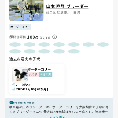
山本 直登 ブリーダー
岐阜県 瑞浪市北小田町
ボーダーコリー
100
総合評価
点
（12/12）
過去お迎えの子犬
ボーダーコリー
女の子
お迎え済
-
円（税込）
2024/12/06
(20か月)
Breeder Families
岐阜県の山本ブリーダーは、ボーダーコリーを少数飼育で丁寧に育
てるブリーダーさん🐾 母犬は2歳半以降からの出産とし、連続出産
は避けるなど、心身への負担にしっかり配慮。 スタンダードを重
もっと見る