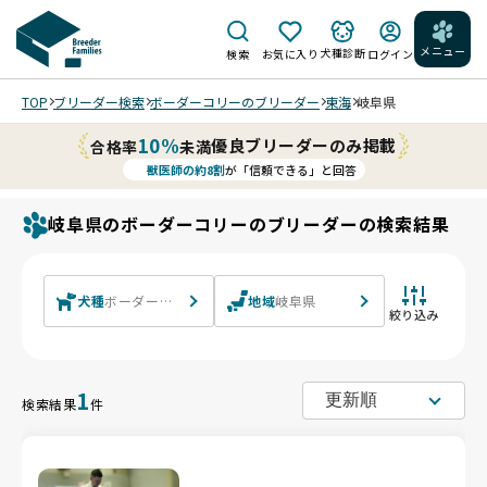
メニュー
犬種診断
検索
お気に入り
ログイン
TOP
ブリーダー検索
ボーダーコリーのブリーダー
東海
岐阜県
10%
優良ブリーダーのみ掲載
合格率
未満
獣医師の約8割
が「信頼できる」と回答
岐阜県のボーダーコリーのブリーダーの検索結果
犬種
ボーダーコリー
地域
岐阜県
絞り込み
1
検索結果
件