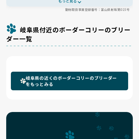
もっと見る
期的な受診とレントゲンで股関節まで確認しています。食事は油分
動物取扱事業登録番号：富山県射販第025号
控えめで原材料の良いフードを選び、その子の体に合わせて丁寧に
見極め🍚 庭の約60坪の専用ドッグランで伸び伸びと運動でき、1
日3回の清掃やエアコンでの温湿度管理で、清潔で快適な環境を整
えています🐾 多くても5頭以内の少数飼育で、一頭一頭に愛情を注
岐阜県付近のボーダーコリーのブリー
いでいます✨
ダー一覧
岐阜県の近くのボーダーコリーのブリーダー
をもっとみる