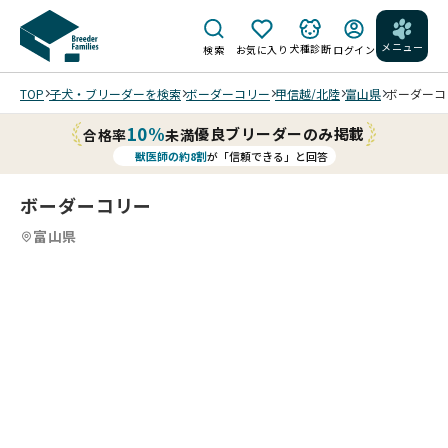
メニュー
犬種診断
検索
お気に入り
ログイン
TOP
子犬・ブリーダーを検索
ボーダーコリー
甲信越/北陸
富山県
ボーダーコリ
10%
優良ブリーダーのみ掲載
合格率
未満
獣医師の約8割
が「信頼できる」と回答
ボーダーコリー
富山県
0
10
5
10
6
10
7
10
8
10
9
10
10
10
10
08/
/
/
/
/
/
/
/
05
ブ
撮
レ
影
202
ー
目
6/0
ズ
を
6/2
・
よ
9 撮
カ
く
影
ラ
見
202
202
202
202
202
202
生後
ー
202
る
6/0
6/0
6/0
6/0
6/0
6/0
17
共
6/0
仔
8/0
8/0
7/1
7/1
7/1
7/0
日
に
6/2
で
5 撮
5 撮
8 撮
8 撮
3 撮
7 撮
朝
綺
9 撮