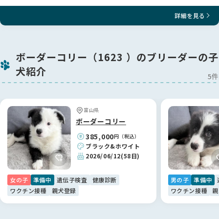
詳細を見る
ボーダーコリー（1623 ）のブリーダーの子
犬紹介
5件
富山県
ボーダーコリー
385,000
円（税込）
ブラック&ホワイト
2026/06/12
(58日)
女の子
準備中
遺伝子検査
健康診断
男の子
準備中
ワクチン接種
親犬登録
ワクチン接種
親