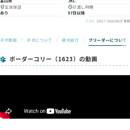
富山県
JKC
verified_user
生体保証
schedule
引渡し時期
あり
57日以降
子犬ID
1623
2026/08/07 更新
子犬動画
子犬について
親犬紹介
ブリーダーについて
ボーダーコリー（1623）の動画