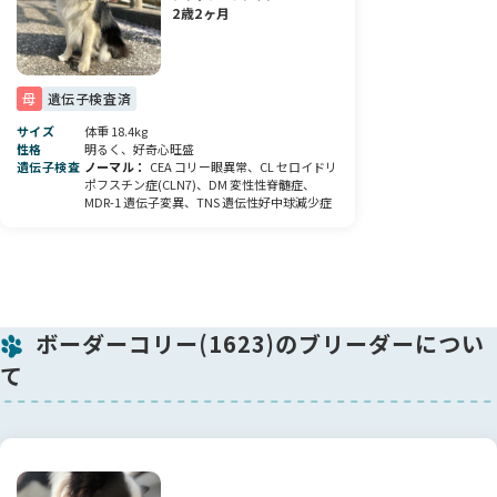
兄弟たちと一緒に過ごしながら、毎日たくさん遊び、さまざま
2歳2ヶ月
な刺激を受けて健やかに成長しています。人との触れ合いも大
切に育てておりますので、新しいご家庭にも少しずつ馴染んで
くれると思います✨
母
遺伝子検査済
💝素敵なご縁をお待ちしております
サイズ
体重 18.4kg
性格
明るく、好奇心旺盛
愛らしい見た目と穏やかで優しい性格を兼ね備えたこの子が、
遺伝子検査
ノーマル
CEA コリー眼異常、CL セロイドリ
生涯大切にしてくださる素敵なご家族と出会えることを心より
ポフスチン症(CLN7)、DM 変性性脊髄症、
願っております。
MDR-1 遺伝子変異、TNS 遺伝性好中球減少症
ぜひ実際に会いにいらしてください♪ 写真では伝えきれない可
愛らしさを、きっと感じていただけると思います💕
ボーダーコリー(1623)のブリーダーについ
て