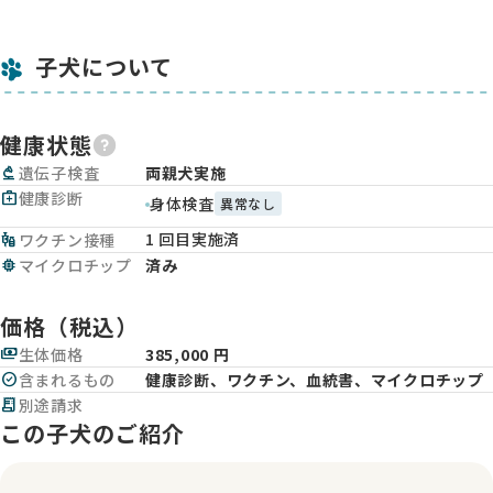
子犬について
健康状態
biotech
遺伝子検査
両親犬実施
medical_services
健康診断
身体検査
異常なし
1 回目実施済
vaccines
ワクチン接種
memory
マイクロチップ
済み
価格（税込）
payments
生体価格
385,000 円
check_circle
含まれるもの
健康診断、ワクチン、血統書、マイクロチップ
receipt_long
別途請求
この子犬のご紹介