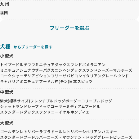
九州
福岡
ブリーダーを選ぶ
犬種
からブリーダーを探す
小型犬
トイプードル
チワワ
ミニチュアダックスフンド
ポメラニアン
ミニチュアシュナウザー
パグ
カニンヘンダックスフンド
シーズー
マルチーズ
ヨークシャーテリア
ビションフリーゼ
パピヨン
イタリアングレーハウンド
キャバリア
ミニチュアプードル
狆(チン)
日本スピッツ
中型犬
柴犬(標準サイズ)
フレンチブルドッグ
ボーダーコリー
ブルドッグ
シェットランドシープドッグ
コーギー
ミディアムプードル
スタンダードダックスフンド
コーイケルホンディエ
大型犬
ゴールデンレトリバー
ラブラドールレトリバー
シベリアンハスキー
スタンダードプードル
バーニーズ・マウンテン・ドッグ
グレートピレニーズ