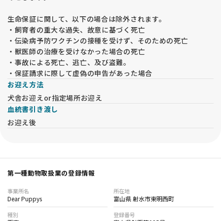
生命保証に関して、以下の場合は除外されます。
・飼育者の重大な過失、故意に基づく死亡
・伝染病予防ワクチンの接種を受けず、そのための死亡
・獣医師の治療を受けなかった場合の死亡
・事故による死亡、逃亡、及び盗難。
・保証請求に際して虚偽の申告があった場合
お迎え方法
犬舎お迎えor指定場所お迎え
血統書引き渡し
お迎え後
第一種動物取扱業の登録情報
事業所名
所在地
Dear Puppys
富山県 射水市東明西町
種別
登録番号