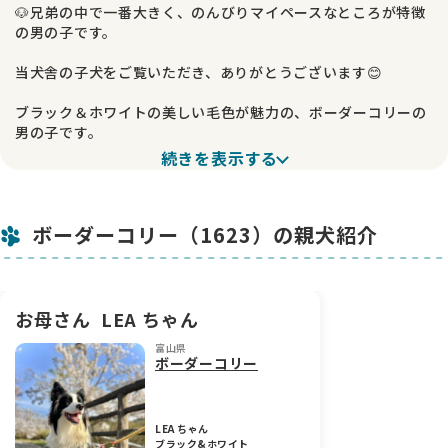
🐶兄弟の中で一番大きく、のんびりマイペースなところが特徴
の男の子です。
当犬舎の子犬をご覧いただき、ありがとうございます😊
ブラック＆ホワイトの美しい毛色が魅力の、ボーダーコリーの
男の子です。
続きを表示する
兄弟の中で一番大きく育っている頼もしい男の子で、きれいに
入ったブレーズと美しいカラーがとても印象的です✨ ボーダー
コリーらしい凛々しさがありながら、愛らしさも兼ね備えてい
ボーダーコリー（1623）の親犬紹介
ます。
おてても大きく、将来の成長がますます楽しみな子です🐾
性格はとってものんびり屋さん。よく寝て、マイペースに毎日
お母さん
LEA ちゃん
を過ごしており、いつもニコニコと穏やかな表情を見せてくれ
富山県
ます😊 見ているだけで自然と笑顔になれる、癒やし系の男の子
ボーダーコリー
です。
🏡子犬について
LEA ちゃん
ブラック&ホワイト