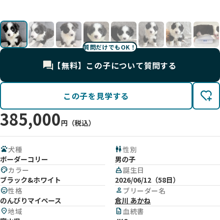
す。
影
影
影
影
影
影
体重
麗✨️
影
質問だけでもOK！
【無料】この子について質問する
この子を見学する
385,000
円（税込）
pets
犬種
wc
性別
ボーダーコリー
男の子
palette
カラー
cake
誕生日
ブラック&ホワイト
2026/06/12（58日）
mood
性格
person
ブリーダー名
のんびりマイペース
倉川 あかね
location_on
地域
description
血統書