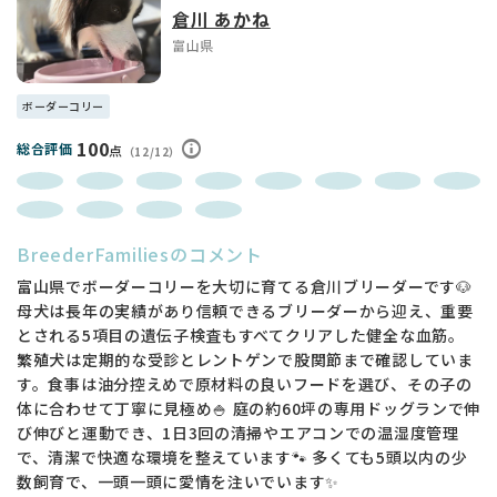
倉川 あかね
富山県
ボーダーコリー
100
総合評価
点
（12/12）
BreederFamiliesのコメント
富山県でボーダーコリーを大切に育てる倉川ブリーダーです🐶
母犬は長年の実績があり信頼できるブリーダーから迎え、重要
とされる5項目の遺伝子検査もすべてクリアした健全な血筋。
繁殖犬は定期的な受診とレントゲンで股関節まで確認していま
す。食事は油分控えめで原材料の良いフードを選び、その子の
体に合わせて丁寧に見極め🍚 庭の約60坪の専用ドッグランで伸
び伸びと運動でき、1日3回の清掃やエアコンでの温湿度管理
で、清潔で快適な環境を整えています🐾 多くても5頭以内の少
数飼育で、一頭一頭に愛情を注いでいます✨