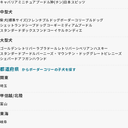
キャバリア
ミニチュアプードル
狆(チン)
日本スピッツ
中型犬
柴犬(標準サイズ)
フレンチブルドッグ
ボーダーコリー
ブルドッグ
シェットランドシープドッグ
コーギー
ミディアムプードル
スタンダードダックスフンド
コーイケルホンディエ
大型犬
ゴールデンレトリバー
ラブラドールレトリバー
シベリアンハスキー
スタンダードプードル
バーニーズ・マウンテン・ドッグ
グレートピレニーズ
シェパード
アフガンハウンド
都道府県
からボーダーコリーの子犬を探す
関東
埼玉
甲信越/北陸
富山
東海
岐阜