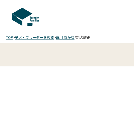
TOP
子犬・ブリーダーを検索
倉川 あかね
親犬詳細
2