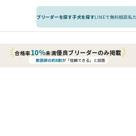
ブリーダーを探す
子犬を探す
LINEで無料相談
私
10%
優良ブリーダーのみ掲載
合格率
未満
獣医師の約8割
が「信頼できる」と回答