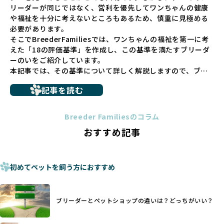
リーダーが同じではなく、営利を優先してワンちゃんの健康
少なくありません。このような環境は、健康リスクや社会性
や福祉を十分に考えないところもあるため、慎重に見極める
の問題につながりやすく、ワンちゃんにとっても望ましいと
必要があります。
は言えません。
そこでBreederFamiliesでは、ワンちゃんの福祉を第一に考
こうした背景から、BreederFamiliesはペットショップを介
えた「18の評価基準」を作成し、この基準を満たすブリーダ
さない直接販売を採用するとともに、ペットオークションや
ーのいをご紹介しています。
ペットショップを利用するブリーダーの掲載も行ってしませ
本記事では、その基準について詳しく解説しますので、ブリ
ん。
ーダー選びの参考にしていただければ幸いです。
ペットショップを避けた方がいい理由の詳細はこちら
記事を読む
トイプードルやコーギーなどの犬種では、見た目のためだけ
多くのブリーダーサイトでは、掲載するブリーダーの審査が
に断尾（しっぽを切る）や断耳（耳を切る）が行われている
法令レベルの最低基準にとどまっていることが問題です。こ
Breeder Familiesのコラム
ことがあります。
の法令レベルの基準はブリーディング環境の最低限を定める
おすすめ記事
これは痛みを伴う処置で、ワンちゃんの身体的な負担が大き
ものに過ぎず、ワンちゃんの心身の福祉やブリーダーの責任
く、慢性的な痛みや不安感を引き起こす可能性もあります。
ある姿勢を十分に保障するものではありません。そのため、
また、しっぽや耳はワンちゃんの重要なコミュニケーション
厳格なチェックを経ていないブリーダーが掲載されることも
手段でもあるため、切断されることで他の犬や人間との意思
初めてペットを飼う方におすすめ
少なくなく、消費者にとって選択の判断が難しい現状があり
疎通が難しくなることもあります。
ます。
ヨーロッパ諸国ではこうした処置が禁止されている一方で、
さらに、書類審査のみで掲載が許可されるサイトが多く、実
日本ではいまだ行われる場合があります。
際の飼育環境やブリーダーの姿勢が見えにくい点も課題で
ブリーダーとペットショップの違いは？どっちがいい？
優良ブリーダーは動物福祉を優先し、ワンちゃんの自然な姿
す。こうしたサイトでは、ブリーダーが記載する情報が主で
を大切にするため断尾・断耳を行いません。
あり、実際の現場や日々のケアの状況がわからないため、営