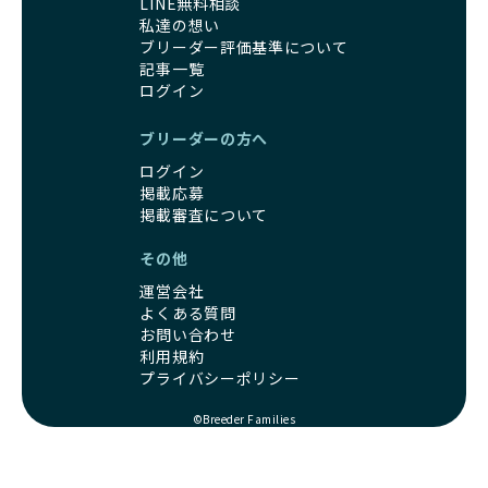
LINE無料相談
営利優先ブリーダーは、このような流行や需要に応じて無理
ます。この活動により、保護が必要なワンちゃんの救済や保
私達の想い
な繁殖を行いがちです。小柄な母犬を繁殖に多用して体に負
護活動の支援にも貢献しています。
ブリーダー評価基準について
担をかけたり、子犬を小さく見せるために食事を減らすな
BreederFamiliesのこうした取り組みは、目の前の子犬だけ
記事一覧
ど、健康を犠牲にした管理がされることもあります。このよ
でなく、すべてのワンちゃんに優しい未来を創るための大き
ログイン
うな方法では、ワンちゃんの免疫力や体力が低下し、飼い主
な一歩です。ユーザーの皆さんがBreederFamiliesを通じて
にとっても将来的な医療費やケアの負担が増える恐れがあり
子犬をお迎えすることで、こうした社会貢献活動を間接的に
ブリーダーの方へ
ます。
支えることができます。
優良ブリーダーは、こうした流行に流されず、ワンちゃんの
ログイン
健康を最優先に考えています。特に小さいワンちゃんやレア
掲載応募
BreederFamiliesに登録されているブリーダーは、子犬が心
カラーの子犬を販売する場合は、健康リスクを十分に理解
掲載審査について
身ともに健康に育つための環境づくりに全力を注いでいま
し、飼い主にそのリスクについて丁寧に説明しています。食
す。
その他
事管理もしっかり行い、成長に必要な栄養を確保するなど、
遺伝的なリスクを最小限に抑えた繁殖計画、栄養バランスが
ワンちゃんの健康を第一にした繁殖を心がけています。
考えられた食事、子犬がのびのびと動ける適度な運動環境、
運営会社
「見た目以上に健康重視」の詳細はこちら
さらに獣医師と連携した健康管理まで徹底しています。
よくある質問
その結果、BreederFamiliesを通じてお迎えする子犬は、元
お問い合わせ
引退犬とは、繁殖期を終えたワンちゃんたちのことを指しま
利用規約
気で健康なスタートを切れることが大きな魅力です。
す。
プライバシーポリシー
子犬の社会性は、家庭でのしつけをスムーズにする重要なポ
優良ブリーダーは、引退犬も家族の一員として、彼らの幸せ
イントです。BreederFamiliesのブリーダーは、母犬や兄弟
を願っています。よって、引退後も自宅で飼育を続けるか、
©Breeder Families
犬、人との触れ合いの時間をしっかり確保し、子犬が自然に
信頼できる相手に譲渡するなど、ワンちゃんが幸せに暮らせ
コミュニケーション能力を身につけられるよう育てていま
るように配慮します。
す。