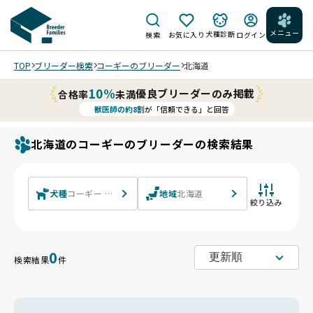
メニュー
犬種診断
検索
お気に入り
ログイン
TOP
ブリーダー検索
コーギーのブリーダー
北海道
10%
優良ブリーダーのみ掲載
合格率
未満
獣医師の約8割
が「信頼できる」と回答
北海道のコーギーのブリーダーの検索結果
犬種
コーギー ウェルシュ・コーギー・ペンブローク ウェルシュ
地域
北海道
絞り込み
0
検索結果
件