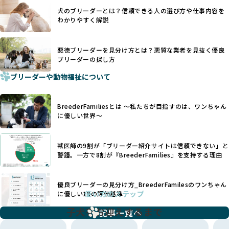
一方、営利優先ブリーダーでは「見た目が良く売れやすい」
利優先の「悪徳ブリーダー」が含まれるリスクが高まりま
犬のブリーダーとは？信頼できる人の選び方や仕事内容を
ことを理由に断尾や断耳を行うことがあり、中には麻酔なし
す。
わかりやすく解説
で処置するケースも見受けられます。
BreederFamiliesでは、ワンちゃんを大切にする「優良ブリ
「耳やしっぽを切らない」詳細はこちら
ーダー」のみを紹介するために、法令を超えた独自の基準を
設け、ブリーダーの理念や飼育環境の厳格なチェックを行っ
悪徳ブリーダーを見分け方とは？悪質な業者を見抜く優良
犬種ごとに異なる健康リスクや育て方のポイントを理解し、
ブリーダーの探し方
ています。
適切に対応するためには、深い知識と豊富な経験が欠かせま
ブリーダーや動物福祉について
せん。現在、犬種は200種類以上あり、それぞれに特有の健康
一部の営利優先のブリーディングでは、母犬の出産負担を考
リスクや性格特性が存在します。
えずに大量繁殖が行われ、親犬が心身ともに疲弊するケース
たとえば、パグは呼吸器系のトラブルを抱えやすく、ラブラ
が見られます。さらに、コストカットのために食事を減らし
BreederFamiliesとは 〜私たちが目指すのは、ワンちゃん
ドール・レトリバーには股関節形成不全への注意が必要で
たり、栄養のない食事を与える、適切な健康管理が行われな
に優しい世界〜
す。このような犬種ごとの違いを熟知し、適切なケアを提供
いなど、ワンちゃんの健康と福祉が犠牲にされることも少な
できるかどうかは、ブリーダーの専門性に大きく関わりま
くありません。
す。
獣医師の9割が「ブリーダー紹介サイトは信頼できない」と
また、健康リスクが予測しづらいミックス犬の繁殖や、愛情
優良ブリーダーは、少数の犬種（一般的に3種以内）に絞って
警鐘。一方で8割が『BreederFamilies』を支持する理由
が行き届かない多頭飼育等も問題です。これらのブリーディ
繁殖を行い、各犬種の特徴を熟知しています。これにより、
ング手法は、ワンちゃんの福祉を無視し、利益のみを追求す
犬種ごとの健康管理や繁殖において質の高いケアを提供する
るブリーダーによるものが多く、消費者にとっても深刻な課
優良ブリーダーの見分け方_BreederFamilesのワンちゃん
ことが可能です。
題となっています。
使い方のステップ
に優しい18の評価基準
一方、営利優先ブリーダーは流行や需要に応じて扱う犬種を
BreederFamiliesでは、こうしたワンちゃんに優しくないブ
増やす傾向があり、犬種ごとに異なる健康問題や適切な育成
子犬をお迎えするまで
リーディングをなくすため、すべてのワンちゃんを家族のよ
記事一覧へ
環境を十分に考慮しない場合があります。こうしたブリーダ
うに大切に飼育・繁殖を行っている「優良ブリーダー」のみ