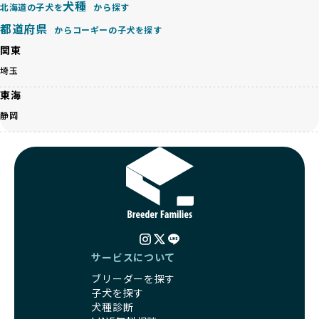
犬種
北海道の子犬を
から探す
ゃんが長時間の輸送を強いられたり、狭いケージに閉じ込め
こちら
られるなど、心身に大きな負担がかかります。このような環
都道府県
からコーギーの子犬を探す
境は、ストレスや感染リスクを増大させるだけでなく、ワン
BreederFamiliesでは、すべてのブリーダーを書類審査、直
関東
ちゃんの社会性や基本的なしつけにも悪影響を与える可能性
接のヒアリング、現地確認を通じて厳しく評価しています。
があります。
埼玉
このプロセスにより、育成環境や健康管理だけでなく、ブリ
優良ブリーダーは、ワンちゃんの健康と幸せを第一に考え、
ーダー自身の理念や姿勢までも丁寧に確認しています。
東海
ペットショップやオークションを介さずに直接飼い主に渡す
さらに、こうした評価結果は透明性を持って公開されている
ことを大切にしています。また、彼らはお迎え先を自身で確
静岡
ため、どのブリーダーを選んでも安心して子犬をお迎えいた
認し、ワンちゃんが安心して暮らせる環境を整えるために直
だけます。
接の引き渡しを基本とします。
徹底した透明性こそが、BreederFamiliesの大きな特徴で
一方で、営利優先ブリーダーは、広範囲に販売するためにペ
す。
ットショップやオークションを活用し、子犬の心身への影響
を軽視しがちです。
BreederFamiliesは、ペット業界が抱える命の大量生産・大
「ペットショップ等を使わない」の詳細はこちら
量販売、負担の大きい流通構造、劣悪な飼育環境といった課
題に真摯に向き合っています。優良ブリーダーとの直接取引
近年、「小さくて可愛い」「珍しい毛色」という見た目の特
を促進することで、無駄な命の消費を減らし、命を大切にす
徴が人気を集め、高値で取引されることが多くなっていま
る社会の実現を目指しています。
サービスについて
す。しかし、こうした特徴には健康リスクが伴う場合が少な
さらに、売上の一部を保護団体や保護団体を支援する公益法
ブリーダーを探す
くありません。極小サイズは骨や心臓に負担がかかりやす
人へ寄付しています。多くのペット販売業者が、動物福祉へ
子犬を探す
く、レアカラーには遺伝疾患のリスクが高まることがありま
の取り組みが不十分であることを理由に寄付を断られる中、
犬種診断
す。
BreederFamiliesはその姿勢が評価され、寄付が実現してい