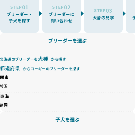
ーでは、ワンちゃんが適切なケアを受けられず、健康を損ね
を厳選しています。
01
02
たりストレスを抱えたりするリスクが高まります。
STEP
STEP
03
STEP
「少数の犬種に集中」の詳細はこちら
ブリーダー・
ブリーダーに
BreederFamiliesでは、アニマルウェルフェアを最優先に考
犬舎の見学
子犬を探す
問い合わせ
えた6つの絶対基準と12の総合基準を設定しています。これに
近年、ミックス犬はユニークな見た目や性格で人気がありま
より、ワンちゃんが心身ともに健やかに過ごせる環境で育つ
すが、無計画な交配には健康リスクが伴います。異なる犬種
ことを徹底しています。
の特徴を持つことで予測しにくい健康問題が発生する可能性
ブリーダーを選ぶ
BreederFamiliesでは、以下の6項目を必須条件とし、これら
が高く、診断や治療も複雑化する場合があります。また、ミ
を満たすブリーダーのみを選定しています：
ックス犬は成長後の性格や体格が予測しづらく、飼い主が期
これらの基準により、ワンちゃんの健全な成長と動物福祉に
待する理想と現実が大きく異なることも少なくありません。
犬種
基づいた責任あるブリーディングを確保しています。
北海道のブリーダーを
から探す
優良ブリーダーは、犬種ごとの遺伝的特徴を守り、安定した
さらに、健康管理、社会性の育成、遺伝子検査、食事や運動
都道府県
からコーギーのブリーダーを探す
健康と性格を次世代に引き継ぐために、ミックス犬の繁殖を
の質など、ワンちゃんの心身に配慮した飼育環境が整ってい
避けます。無計画な交配がもたらすリスクを理解し、飼い主
関東
るかを評価する12項目の総合基準を設けています。これによ
への十分な説明とアフターフォローを確保できる範囲での繁
り、より高い基準をクリアしたブリーダーだけを厳選してい
埼玉
殖を徹底しているのです。
ます。
一方、営利優先ブリーダーは流行や需要に応じて安易にミッ
東海
その結果、合格率10%未満という厳しい基準をクリアした優
クス犬を繁殖し、健康管理や飼い主への配慮が不十分なこと
良ブリーダーのみが登録されています。
静岡
が多く見受けられます。場合によっては、チワワ×ハスキー
BreederFamiliesでは、法令に準拠するだけでなく、ワンち
等体格の異なるリスクの高い交配を行うこともあります。
ゃんを家族のように愛するという理念を共有するブリーダー
子犬を選ぶ
「ミックス犬を繁殖しない」の詳細はこちら
のみを厳選しています。これにより、ユーザーの皆さんに安
心して選べる選択肢を提供しています。
ペットショップやペットオークションは、流通過程でワンち
「BreederFamilesのワンちゃんに優しい18の評価基準」は