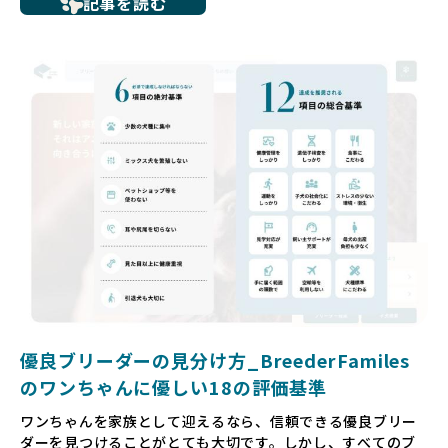
記事を読む
ち、健康面や社会性に問題を抱えていたり、またブリーダー
サイトで子犬だけを可愛く掲載されているものの、裏側では
親犬が乱繁殖によって体力を削られ、苦しい環境で過ごして
いるというケースもあります。こうした問題は、消費者にと
っても大きな負担であり、ワンちゃん自身にとっても非常に
望ましくない環境です。
だからこそ、私たちは正しい情報と安心して選べる場所を提
供すべきだと考えています。BreederFamiliesでは、ワンち
ゃんを家族のように愛する「優良ブリーダー」のみを独自の
厳しい基準で厳選し、その評価基準や評価結果をオープンに
しています。これにより、消費者の皆様が安心して子犬やブ
リーダーを選べる環境を整えています。
そして、消費者の皆様が正しい情報をもとに優良ブリーダー
を求めることで、ワンちゃんを家族のように愛する優良ブリ
ーダーが増え、営利優先の「悪徳ブリーダー」が自然と淘汰
される社会を目指しています。目の前の子犬だけでなく、親
犬や引退犬も大切にされる環境を作り上げ、すべてのワンち
優良ブリーダーの見分け方_BreederFamiles
ゃんに優しい世界を築いていきたいと考えています。
のワンちゃんに優しい18の評価基準
ペットショップでの生体販売では、ワンちゃんが健やかに成
ワンちゃんを家族として迎えるなら、信頼できる優良ブリー
長するための環境が十分に整っていない場合が多く、販売ま
ダーを見つけることがとても大切です。しかし、すべてのブ
での間に過密な環境や長距離移動のストレスを受けることが