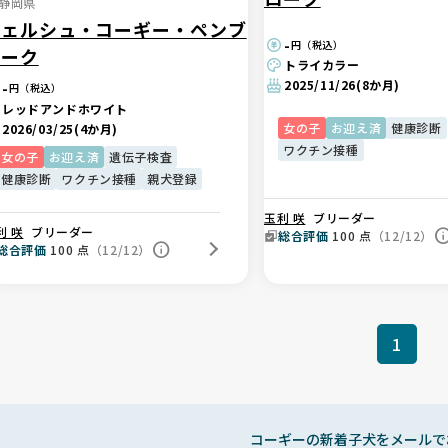
静岡県
ウェルシュ・コーギー・ペンブ
-
円（税込）
ローク
トライカラー
2025/11/26
(8か月)
-
円（税込）
レッドアンドホワイト
女の子
お迎え済
健康診断
2026/03/25
(4か月)
ワクチン接種
女の子
お迎え済
遺伝子検査
健康診断
ワクチン接種
親犬登録
玉利 咲
ブリーダー
利 咲
ブリーダー
総合評価
100
点
（12/12）
総合評価
100
点
（12/12）
1
コーギーの新着子犬をメールで