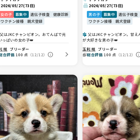
2026/05/27
(73日)
2026/05/27
(73日)
女の子
募集中
遺伝子検査
健康診断
男の子
募集中
遺伝子検査
ワクチン接種
親犬登録
ワクチン接種
親犬登録
父はJKCチャンピオン。おてんばで元
父はJKCチャンピオン。甘え
いっぱいの女の子👑
が大好きな男の子👑
利 咲
ブリーダー
玉利 咲
ブリーダー
総合評価
100
点
（12/12）
総合評価
100
点
（12/12）