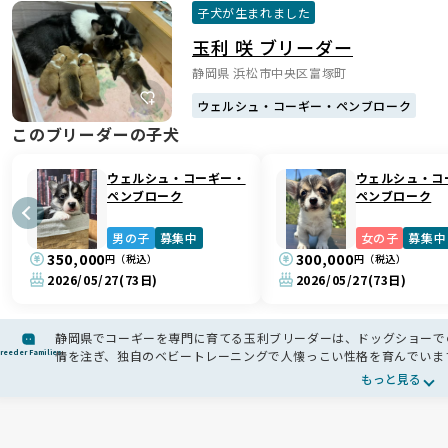
子犬が生まれました
玉利 咲 ブリーダー
静岡県 浜松市中央区富塚町
ウェルシュ・コーギー・ペンブローク
このブリーダーの子犬
ウェルシュ・コーギー・
ウェルシュ・コ
ペンブローク
ペンブローク
男の子
募集中
女の子
募集中
350,000
300,000
円（税込）
円（税込）
2026/05/27
(73日)
2026/05/27
(73日)
静岡県でコーギーを専門に育てる玉利ブリーダーは、ドッグショーで
reeder Families
情を注ぎ、独自のベビートレーニングで人懐っこい性格を育んでいま
ーギー本来の魅力を堪能できます。手厚いアフターサポートや里帰り
もっと見る
る心強いブリーダーさんです🐾