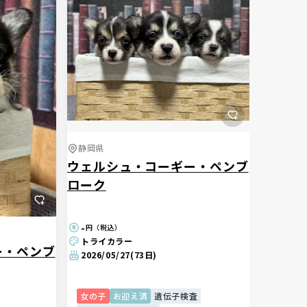
静岡県
ウェルシュ・コーギー・ペンブ
ローク
-
円（税込）
トライカラー
ー・ペンブ
2026/05/27
(73日)
女の子
お迎え済
遺伝子検査