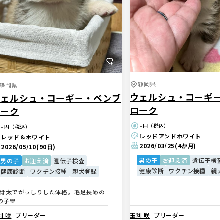
静岡県
静岡県
ウェルシュ・コーギ
ウェルシュ・コーギー・ペンブ
ローク
ローク
-
-
円（税込）
円（税込）
レッドアンドホワイト
レッド＆ホワイト
2026/03/25
(4か月)
2026/05/10
(90日)
男の子
お迎え済
遺伝子検
男の子
お迎え済
遺伝子検査
健康診断
ワクチン接種
親
健康診断
ワクチン接種
親犬登録
骨太でがっしりした体格。毛足長めの
の子💙
玉利 咲
ブリーダー
利 咲
ブリーダー