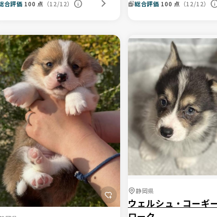
総合評価
100
点
（12/12）
総合評価
100
点
（12/12）
静岡県
ウェルシュ・コーギ
ローク