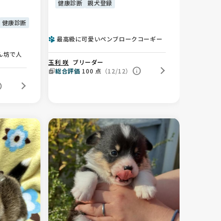
健康診断
親犬登録
健康診断
最高級に可愛いペンブロークコーギー
ん坊で人
玉利 咲
ブリーダー
総合評価
100
点
（12/12）