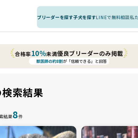
ブリーダーを探す
子犬を探す
LINEで無料相談
私
10%
優良ブリーダーのみ掲載
合格率
未満
獣医師の約8割
が「信頼できる」と回答
の検索結果
8
索結果
件