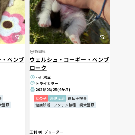
静岡県
ー・ペンブ
ウェルシュ・コーギー・ペンブ
ローク
-
円（税込）
トライカラー
2026/03/25
(4か月)
査
女の子
お迎え済
遺伝子検査
犬登録
健康診断
ワクチン接種
親犬登録
玉利 咲
ブリーダー