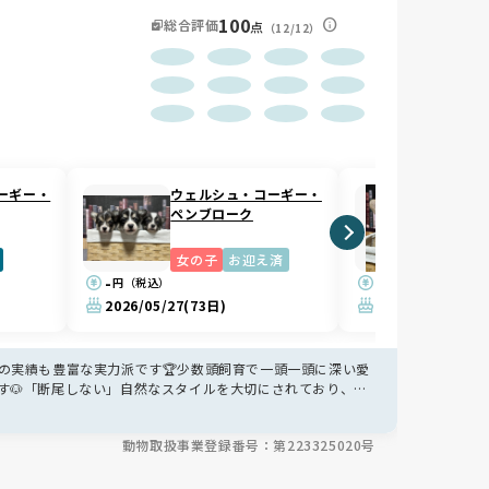
100
総合評価
点
（12/12）
ーギー・
ウェルシュ・コーギー・
ウェル
ペンブローク
ペンブ
女の子
お迎え済
男の子
-
-
円（税込）
円（税込）
2026/05/27
(73日)
2026/05/10
(90
の実績も豊富な実力派です🏆少数頭飼育で一頭一頭に深い愛
す🐶「断尾しない」自然なスタイルを大切にされており、コ
制度もあり、お迎え後もずっと家族のように寄り添ってくれ
動物取扱事業登録番号：第223325020号