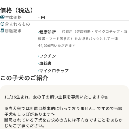
価格（税込）
payments
生体価格
- 円
check_circle
含まれるもの
receipt_long
別途請求
： 諸費用（健康診断・マイクロチップ・血
健康診断
統書・フード等含む）をお迎えパックとして一律
44,000円いただきます
ワクチン
血統書
マイクロチップ
この子犬のご紹介
11/26生まれ、女の子の飼い主様を募集いたします🐶🎀
※当犬舎では断尾は基本的に行っておりません。ですので当該
子犬もしっぽがあります🐾
断尾されている子犬をお求めの方には不向きですことをあらか
じめご了承ください。