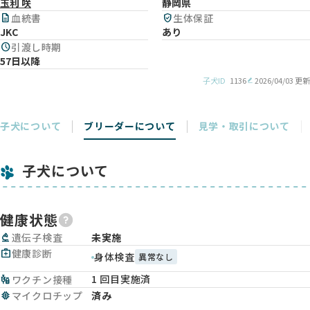
玉利 咲
静岡県
description
血統書
verified_user
生体保証
JKC
あり
schedule
引渡し時期
57日以降
子犬ID
1136
2026/04/03 更新
子犬について
ブリーダーについて
見学・取引について
子犬について
健康状態
biotech
遺伝子検査
未実施
medical_services
健康診断
身体検査
異常なし
1 回目実施済
vaccines
ワクチン接種
memory
マイクロチップ
済み