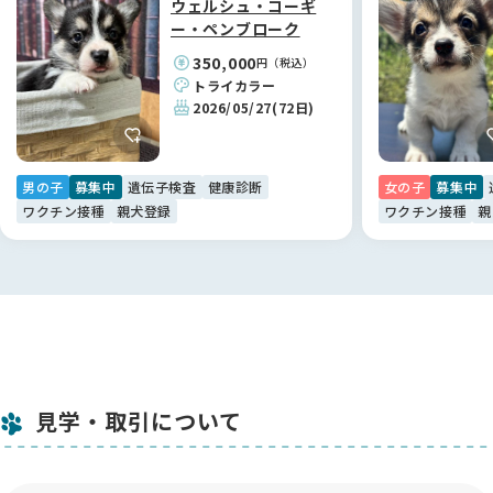
ウェルシュ・コーギ
ー・ペンブローク
350,000
円（税込）
トライカラー
2026/05/27
(72日)
男の子
募集中
遺伝子検査
健康診断
女の子
募集中
ワクチン接種
親犬登録
ワクチン接種
親
見学・取引について