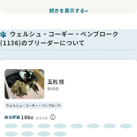
国内では輸入元のブリーダー様と当犬舎だけが繁殖をしてい
続きを表示する
る、希少で素晴らしい血統のトライカラーレディーです✨
親元ブリーダー様が輸入および交配に制限をかけているため、
ウェルシュ・コーギー・ペンブローク
他犬舎様では同じタイプの子犬は生まれません。
上記理由から、ブリーダー様や繁殖をお考えの方にはお譲り出
(1136)のブリーダーについて
来ません。
一般家庭への譲渡かつ、避妊手術実施が必須の契約となりま
す。
父はJKCチャンピオン🏆、父方祖父はアメリカングランドチャ
ンピオン・FCIインターチャンピオンの2冠を持つ外産犬です✨
玉利 咲
母と母方祖父母はノンタイトルですが、母方の高祖父はアメリ
静岡県
カンチャンピオンで、血統上すべての犬がショータイプです。
※お問い合わせの際にお伝えいただければ、上記祖先犬や親犬
のお写真もお送りいたします📩
ウェルシュ・コーギー・ペンブローク
ショーで通用するためには、見た目・骨格ともにコーギーらし
100
総合評価
点
（12/12）
さ（スタンダード）が必須です。
また、高いテーブルの上でじっとできること、指示に的確に従
えること、他人に触られても動じないことも求められます。