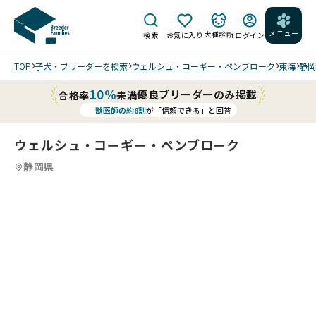
メニュー
犬種診断
検索
お気に入り
ログイン
TOP
子犬・ブリーダーを検索
ウェルシュ・コーギー・ペンブローク
東海
静岡
10%
優良ブリーダーのみ掲載
合格率
未満
獣医師の約8割
が「信頼できる」と回答
ウェルシュ・コーギー・ペンブローク
静岡県
2