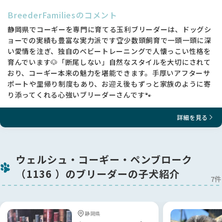
つまり、性格も賢さも備え、丈夫な体と美しい外見を兼ね備え
ていることが重要です✨
BreederFamiliesのコメント
静岡県でコーギーを専門に育てる玉利ブリーダーは、ドッグシ
「血統はわからないからこだわらない」とおっしゃる方もいら
ョーでの実績も豊富な実力派です🏆少数頭飼育で一頭一頭に深
っしゃいますが、血統が良いということは、そのまま飼いやす
い愛情を注ぎ、独自のベビートレーニングで人懐っこい性格を
さやお手入れのしやすさにも直結いたします。
育んでいます🐶「断尾しない」自然なスタイルを大切にされて
性格・外見・賢さすべてが最高レベルのコーギーと暮らしたい
おり、コーギー本来の魅力を堪能できます。手厚いアフターサ
方からのお問い合わせを心よりお待ちしております🐾✨
ポートや里帰り制度もあり、お迎え後もずっと家族のように寄
り添ってくれる心強いブリーダーさんです🐾
お問い合わせの際は、必ずお名前・お住まいの都道府県・お電
話番号のご記載をお願いいたします。
詳細を見る
あまりにも常識からかけ離れたメールにはお返事を控えさせて
いただく場合がございますのでご了承ください。
【先天性疾患保証】【生体保証】ともに標準付帯しております
ウェルシュ・コーギー・ペンブローク
🛡️
（1136 ）のブリーダーの子犬紹介
また、お迎え後1ヶ月間は医療費が全額補償される保険にご加
7件
入いただくことも可能です💡
※保険は加入者のみ対象となります。
静岡県