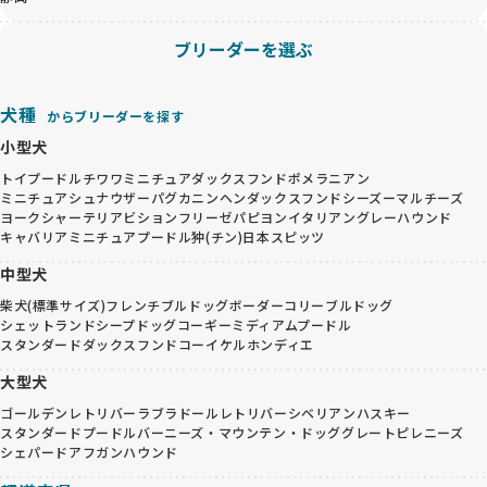
ブリーダーを選ぶ
犬種
からブリーダーを探す
小型犬
トイプードル
チワワ
ミニチュアダックスフンド
ポメラニアン
ミニチュアシュナウザー
パグ
カニンヘンダックスフンド
シーズー
マルチーズ
ヨークシャーテリア
ビションフリーゼ
パピヨン
イタリアングレーハウンド
キャバリア
ミニチュアプードル
狆(チン)
日本スピッツ
中型犬
柴犬(標準サイズ)
フレンチブルドッグ
ボーダーコリー
ブルドッグ
シェットランドシープドッグ
コーギー
ミディアムプードル
スタンダードダックスフンド
コーイケルホンディエ
大型犬
ゴールデンレトリバー
ラブラドールレトリバー
シベリアンハスキー
スタンダードプードル
バーニーズ・マウンテン・ドッグ
グレートピレニーズ
シェパード
アフガンハウンド