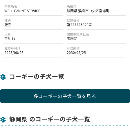
事業所名
所在地
WELL CANINE SERVICE
静岡県 浜松市中央区富塚町
種別
登録番号
販売
第223325020号
氏名
動物取扱責任者
玉利 咲
玉利咲
登録年月日
有効期限
2025/08/26
2030/08/25
コーギーの子犬一覧
コーギーの子犬一覧を見る
静岡県 のコーギーの子犬一覧