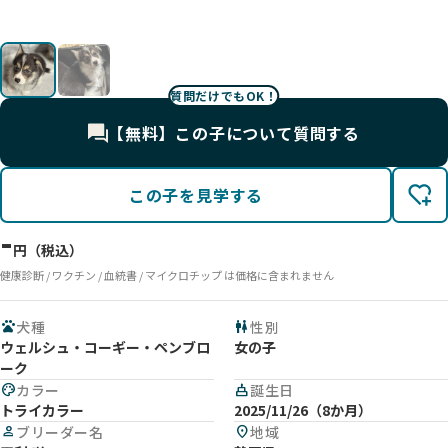
質問だけでもOK！
【無料】この子について質問する
この子を見学する
-
円（税込）
健康診断 / ワクチン / 血統書 / マイクロチップ は価格に含まれません
pets
犬種
wc
性別
ウェルシュ・コーギー・ペンブロ
女の子
ーク
palette
カラー
cake
誕生日
トライカラー
2025/11/26（8か月）
person
ブリーダー名
location_on
地域