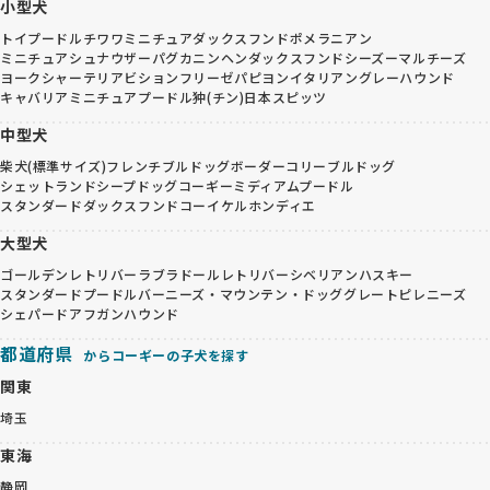
小型犬
トイプードル
チワワ
ミニチュアダックスフンド
ポメラニアン
ミニチュアシュナウザー
パグ
カニンヘンダックスフンド
シーズー
マルチーズ
ヨークシャーテリア
ビションフリーゼ
パピヨン
イタリアングレーハウンド
キャバリア
ミニチュアプードル
狆(チン)
日本スピッツ
中型犬
柴犬(標準サイズ)
フレンチブルドッグ
ボーダーコリー
ブルドッグ
シェットランドシープドッグ
コーギー
ミディアムプードル
スタンダードダックスフンド
コーイケルホンディエ
大型犬
ゴールデンレトリバー
ラブラドールレトリバー
シベリアンハスキー
スタンダードプードル
バーニーズ・マウンテン・ドッグ
グレートピレニーズ
シェパード
アフガンハウンド
都道府県
からコーギーの子犬を探す
関東
埼玉
東海
静岡